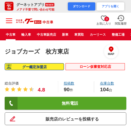
グーネットアプリ
RENEW
ダウンロード
アプリを開く
メアド不要で問い合わせ可能
0
お気に入り
閲覧履歴
中古車
輸入車
中古車販売店
新車
車買取
カーリース
整備工場
ジョブカーズ 枚方東店
MAP
ローン仮審査対応店
グー鑑定加盟店
総合評価
投稿数
在庫台数
90
104
4.8
件
台
無料電話
販売店のレビューを投稿する