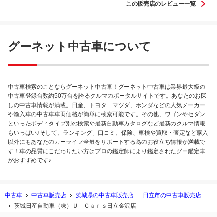
この販売店のレビュー一覧
グーネット中古車について
中古車検索のことならグーネット中古車！グーネット中古車は業界最大級の
中古車登録台数約50万台を誇るクルマのポータルサイトです。あなたのお探
しの中古車情報が満載。日産、トヨタ、マツダ、ホンダなどの人気メーカー
や輸入車の中古車車両価格が簡単に検索可能です。その他、ワゴンやセダン
といったボディタイプ別の検索や最新自動車カタログなど最新のクルマ情報
もいっぱい♪そして、ランキング、口コミ、保険、車検や買取・査定など購入
以外にもあなたのカーライフ全般をサポートする為のお役立ち情報が満載で
す！車の品質にこだわりたい方はプロの鑑定師により鑑定されたグー鑑定車
がおすすめです♪
中古車
中古車販売店
茨城県の中古車販売店
日立市の中古車販売店
茨城日産自動車（株）Ｕ－Ｃａｒｓ日立金沢店