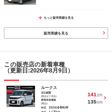
ノート ｅ－パワー Ｘ
もっと販売実績を見る
販売実績を見る
オーラ Ｇ
この販売店の新着車種
（更新日:2026年8月9日）
デイズ Ｊ
ルークス
支払総額
141
万円
(税込)(リ済込)
車両本体価格
135
万円
(税込)
2024(令和6)年
年式