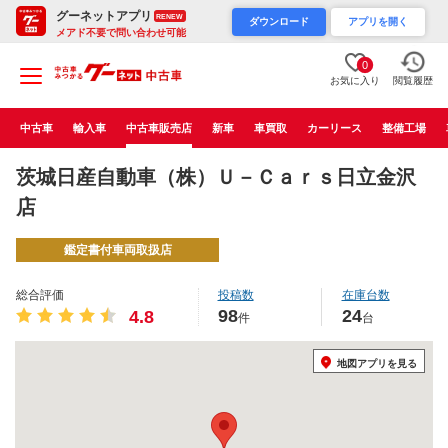
グーネットアプリ
RENEW
ダウンロード
アプリを開く
メアド不要で問い合わせ可能
0
お気に入り
閲覧履歴
中古車
輸入車
中古車販売店
新車
車買取
カーリース
整備工場
茨城日産自動車（株）Ｕ－Ｃａｒｓ日立金沢
店
鑑定書付車両取扱店
総合評価
投稿数
在庫台数
98
24
4.8
件
台
地図アプリを見る