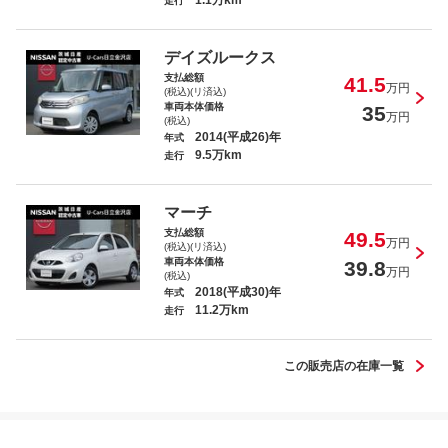
1.1万km
走行
サクラ Ｘ ビームスエディション
デイズルークス
支払総額
41.5
万円
(税込)(リ済込)
車両本体価格
35
万円
(税込)
2014(平成26)年
年式
9.5万km
走行
サクラ Ｓ
マーチ
支払総額
49.5
万円
(税込)(リ済込)
車両本体価格
39.8
万円
(税込)
2018(平成30)年
年式
11.2万km
セレナ ｅ－パワー ハイウェイスター
走行
Ｖ
この販売店の在庫一覧