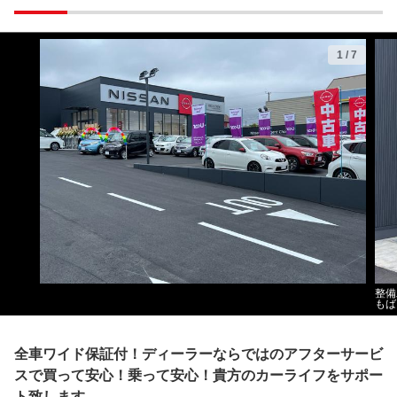
1
/
7
整備
もば
全車ワイド保証付！ディーラーならではのアフターサービ
スで買って安心！乗って安心！貴方のカーライフをサポー
ト致します。