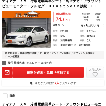
ティアナ ＸＶ 冷暖電動黒革シート・純正ナビ・アラウンド
ビューモニター・フルセグ・Ｂｌｕｅｔｏｏｔｈ接続・ＥＴ
Ｃ・クルーズコントロール・スマートキー・プッシュスター
支払総額
(税込)
本体価格
諸費用
ト・ＨＩＤヘッドライト・フォグランプ・純正１７ＡＷ
59.8
15
74.
8
万円
万円
万円
6,200
通常ローン
月々
円
年式
2015年
走行
9.2万km
車検
なし
排気
2500cc
整備
法定整備無
修復
なし
保証
保証付 (12ヶ月・走行無制限)
販売店保証
車両状態評価書
グー鑑定
オンライン商談可
オプション見積り可
ローン仮審査
埼玉県越谷市
エルレカーズ越谷店
お気に入り
在庫を確認・見積り依頼する
7人
今あなたの他に
が見ています
日産
ティアナ ＸＶ 冷暖電動黒革シート・アラウンドビューモニ