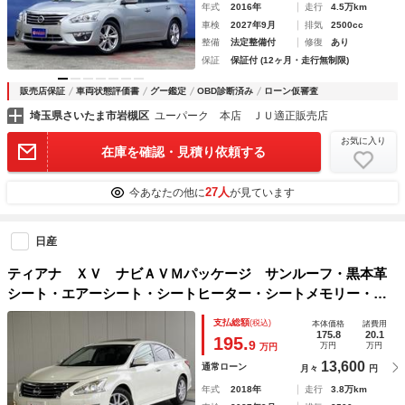
年式
2016年
走行
4.5万km
車検
2027年9月
排気
2500cc
整備
法定整備付
修復
あり
保証
保証付 (12ヶ月・走行無制限)
販売店保証
車両状態評価書
グー鑑定
OBD診断済み
ローン仮審査
埼玉県さいたま市岩槻区
ユーパーク 本店 ＪＵ適正販売店
お気に入り
在庫を確認・見積り依頼する
27人
今あなたの他に
が見ています
日産
ティアナ ＸＶ ナビＡＶＭパッケージ サンルーフ・黒本革
シート・エアーシート・シートヒーター・シートメモリー・純
正ナビ・フルセグ・アラウンドビューモニター・ブラインドス
支払総額
(税込)
本体価格
諸費用
ポットモニター・コーナーセンサー・クルーズコントロール・
175.8
20.1
195.
9
万円
万円
万円
キセノンライト
13,600
通常ローン
月々
円
年式
2018年
走行
3.8万km