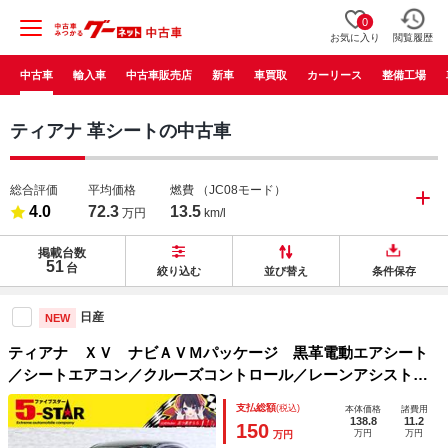
0
お気に入り
閲覧履歴
中古車
輸入車
中古車販売店
新車
車買取
カーリース
整備工場
ティアナ 革シートの中古車
総合評価
平均価格
燃費
（JC08モード）
4.0
72.3
13.5
万円
km/l
掲載台数
51
台
絞り込む
並び替え
条件保存
日産
NEW
ティアナ ＸＶ ナビＡＶＭパッケージ 黒革電動エアシート
／シートエアコン／クルーズコントロール／レーンアシスト／
クリアランスソナー／ＰＣＳ／ＢＳＭ／ＥＴＣ／純正ナビ／地
支払総額
(税込)
本体価格
諸費用
デジ／Ｂｌｕｅｔｏｏｔｈ／アラウンドビューモニター／ＨＩ
138.8
11.2
150
万円
万円
万円
Ｄオートライト