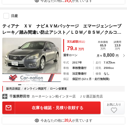
14人
今あなたの他に
が見ています
日産
ティアナ ＸＶ ナビＡＶＭパッケージ エマージェンシーブ
レーキ／踏み間違い防止アシスト／ＬＤＷ／ＢＳＷ／クルコン
／ＨＩＤヘッド・Ｆフォグ／黒革シート／シートエアコン／Ｐ
支払総額
(税込)
本体価格
諸費用
オットマン／コネクトナビゲーション／アラウンドビュー／Ｂ
65.9
13.9
79.
8
万円
万円
万円
Ｔ／ＥＴＣ
8,800
通常ローン
月々
円
年式
2017年
走行
7.8万km
車検
車検整備付
排気
2500cc
整備
法定整備付
修復
なし
保証
保証付 (12ヶ月・走行無制限)
販売店保証
オンライン商談可
ローン仮審査
千葉県野田市
カーネーション柏インター店 ＪＵ適正販売店
お気に入り
在庫を確認・見積り依頼する
20人
今あなたの他に
が見ています