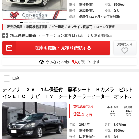
車検
車検整備付
排気
2500cc
整備
法定整備付
修復
なし
保証
保証付 (12ヶ月・走行無制限)
販売店保証
車両状態評価書
グー鑑定
オンライン商談可
ローン仮審査
埼玉県春日部市
カーネーション北春日部店 ＪＵ適正販売店
お気に入り
在庫を確認・見積り依頼する
5人
今あなたの他に
が見ています
日産
ティアナ ＸＶ １年保証付 黒革シート Ｂカメラ ビルト
インＥＴＣ ナビ ＴＶ シートクーラーヒーター オットマ
ン 記録簿１３枚 インテリキー キセノン Ｐシート プッ
支払総額
(税込)
本体価格
諸費用
シュスタート クルーズコントロール デュアルＡＣ
77
15.1
92.
1
万円
万円
万円
年式
2014年
走行
8.0万km
車検
車検整備付
排気
2500cc
整備
法定整備付
修復
なし