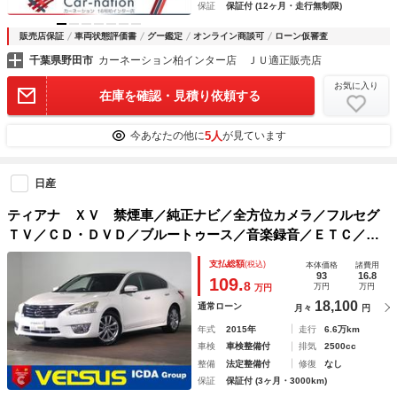
保証
保証付 (12ヶ月・走行無制限)
販売店保証
車両状態評価書
グー鑑定
オンライン商談可
ローン仮審査
千葉県野田市
カーネーション柏インター店 ＪＵ適正販売店
お気に入り
在庫を確認・見積り依頼する
5人
今あなたの他に
が見ています
日産
ティアナ ＸＶ 禁煙車／純正ナビ／全方位カメラ／フルセグ
ＴＶ／ＣＤ・ＤＶＤ／ブルートゥース／音楽録音／ＥＴＣ／イ
ンテリキー／ＨＩＤライト／黒革シート／シートヒーター／衝
支払総額
(税込)
本体価格
諸費用
突軽減ブレーキ／純正１７ＡＷ／パーキングセンサー
93
16.8
109.
8
万円
万円
万円
18,100
通常ローン
月々
円
年式
2015年
走行
6.6万km
車検
車検整備付
排気
2500cc
整備
法定整備付
修復
なし
保証
保証付 (3ヶ月・3000km)