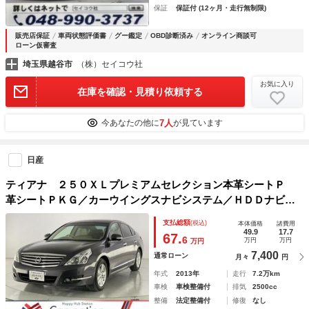
保証
保証付 (12ヶ月・走行無制限)
販売店保証
車両状態評価書
グー鑑定
OBD診断済み
オンライン商談可
ローン仮審査
埼玉県越谷市
（株）セイコウ社
お気に入り
在庫を確認・見積り依頼する
7人
今あなたの他に
が見ています
日産
ティアナ ２５０ＸＬプレミアムセレクション本革シートＰ
革シートＰＫＧ／カーウイングスナビシステム／ＨＤＤナビ／
Ｓ・Ｂビュー／Ｂｌｕｅｔｏｏｔｈ／ＥＴＣ／リバース連動ド
支払総額
(税込)
本体価格
諸費用
アミラー／１６インチＡＷ／Ｐシート／パワーオットマン／イ
49.9
17.7
67.
6
万円
万円
万円
ンテリキー・プッシュスタート
7,400
通常ローン
月々
円
年式
2013年
走行
7.2万km
車検
車検整備付
排気
2500cc
整備
法定整備付
修復
なし