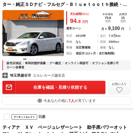
ター・純正ＳＤナビ・フルセグ・Ｂｌｕｅｔｏｏｔｈ接続・Ｅ
ＴＣ・クルーズコントロール・エマージェンシーブレーキ・ス
支払総額
(税込)
本体価格
諸費用
マートキー・プッシュスタート・ＨＩＤヘッドライト
79.8
15
94.
8
万円
万円
万円
9,100
通常ローン
月々
円
年式
2015年
走行
7.0万km
車検
なし
排気
2500cc
整備
法定整備無
修復
なし
保証
保証付 (12ヶ月・走行無制限)
販売店保証
車両状態評価書
グー鑑定
オンライン商談可
オプション見積り可
ローン仮審査
埼玉県越谷市
エルレカーズ越谷店
お気に入り
在庫を確認・見積り依頼する
7人
今あなたの他に
が見ています
日産
グーネットセレクト
ティアナ ＸＶ ベージュレザーシート 助手席パワーオット