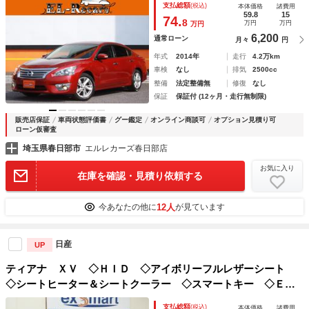
支払総額
(税込)
本体価格
諸費用
ロント＆サイドカメラ・シートヒーター＆エアシート
59.8
15
74.
8
万円
万円
万円
6,200
通常ローン
月々
円
年式
2014年
走行
4.2万km
車検
なし
排気
2500cc
整備
法定整備無
修復
なし
保証
保証付 (12ヶ月・走行無制限)
販売店保証
車両状態評価書
グー鑑定
オンライン商談可
オプション見積り可
ローン仮審査
埼玉県春日部市
エルレカーズ春日部店
お気に入り
在庫を確認・見積り依頼する
12人
今あなたの他に
が見ています
日産
UP
ティアナ ＸＶ ◇ＨＩＤ ◇アイボリーフルレザーシート
◇シートヒーター＆シートクーラー ◇スマートキー ◇ＥＴ
Ｃ ◇ナビ ◇フルセグ ◇バックカメラ ◇前後ドライブレ
支払総額
(税込)
本体価格
諸費用