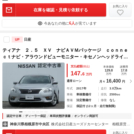
お気に入り
在庫を確認・見積り依頼する
6人
今あなたの他に
が見ています
日産
UP
ティアナ ２．５ ＸＶ ナビＡＶＭパッケージ ｃｏｎｎｅ
ｃｔナビ・アラウンドビューモニター・キセノンヘッドライ
ト・本革シート・エアコンディショニングシート・フロントパ
支払総額
(税込)
本体価格
諸費用
ワーシート・クルコン・エマブレ・踏み間違い衝突防止アシス
129.8
17.8
147.
6
万円
万円
万円
ト
16,400
通常ローン
月々
円
年式
2017年
走行
3.0万km
車検
車検整備付
排気
2500cc
整備
法定整備付
修復
なし
保証
保証付 (12ヶ月・走行無制限)
認定中古車
ディーラー保証
車両状態評価書
オンライン商談可
神奈川県相模原市中央区
株式会社日産ユーズドカーセンター 相模原営業所
お気に入り