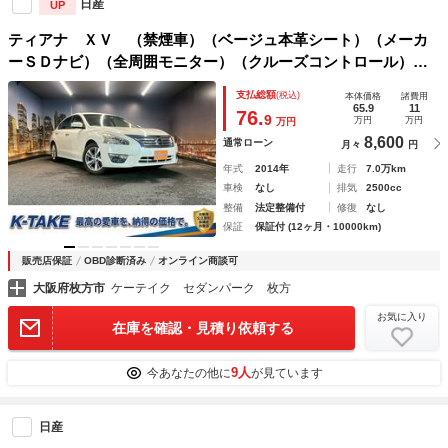
日産
UP
ティアナ ＸＶ （禁煙車）（ベージュ本革シート）（メーカ
ーＳＤナビ）（全周囲モニター）（クルーズコントロール）
（ＢＳＭ）（シートヒーター＆クーラー）（パワーシート）
支払総額
(税込)
本体価格
諸費用
（ＨＩＤヘッドライト）（ＥＴＣ）（純正１７ＡＷ）
65.9
11
76.
9
万円
万円
万円
8,600
通常ローン
月々
円
年式
2014年
走行
7.0万km
車検
なし
排気
2500cc
整備
法定整備付
修復
なし
保証
保証付 (12ヶ月・10000km)
販売店保証
OBD診断済み
オンライン商談可
大阪府枚方市
ケーテイク セダンパーク 枚方
お気に入り
在庫を確認・見積り依頼する
9人
今あなたの他に
が見ています
日産