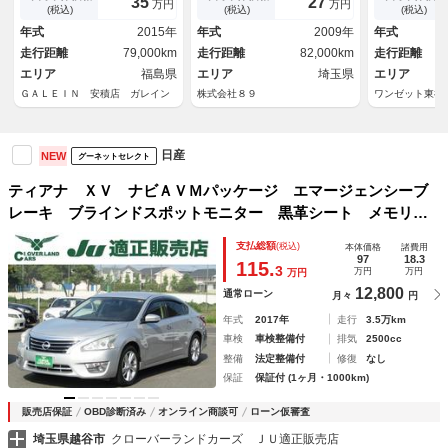
35
27
万円
万円
ー フルセグ 障害物センサ
ウンドビュー
(税込)
(税込)
(税込)
ー フォグ スマートキー オ
ンドスポット
年式
2015年
年式
2009年
年式
ートライト
ーセンサー・
走行距離
79,000km
走行距離
82,000km
走行距離
ール・キセノ
エリア
福島県
エリア
埼玉県
エリア
ＧＡＬＥＩＮ 安積店 ガレイン
株式会社８９
ワンゼット東神
日産
NEW
グーネットセレクト
ティアナ ＸＶ ナビＡＶＭパッケージ エマージェンシーブ
レーキ ブラインドスポットモニター 黒革シート メモリー
付パワーシート シートヒーター クルコン ナビ・フルセ
支払総額
(税込)
本体価格
諸費用
グ アラウンドビューモニター ＥＴＣ ＨＩＤ 純正１７Ａ
97
18.3
115.
3
万円
万円
万円
Ｗ インテリキー
12,800
通常ローン
月々
円
年式
2017年
走行
3.5万km
車検
車検整備付
排気
2500cc
整備
法定整備付
修復
なし
保証
保証付 (1ヶ月・1000km)
販売店保証
OBD診断済み
オンライン商談可
ローン仮審査
埼玉県越谷市
クローバーランドカーズ ＪＵ適正販売店