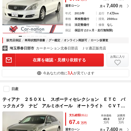
右独立オートエアコン
7,400
通常ローン
月々
円
年式
2013年
走行
7.4万km
車検
車検整備付
排気
2500cc
整備
法定整備付
修復
なし
保証
保証付 (12ヶ月・走行無制限)
販売店保証
車両状態評価書
グー鑑定
オンライン商談可
ローン仮審査
埼玉県春日部市
カーネーション北春日部店 ＪＵ適正販売店
お気に入り
在庫を確認・見積り依頼する
3人
今あなたの他に
が見ています
日産
ティアナ ２５０ＸＬ スポーティセレクション ＥＴＣ バ
ックカメラ ナビ アルミホイール オートライト ＣＶＴ
スマートキー 電動格納ミラー 盗難防止システム パワーシ
支払総額
(税込)
本体価格
諸費用
ート オットマン ＣＤ 衝突安全ボディ ＡＢＳ ＥＳＣ
49.9
17.7
67.
6
万円
万円
万円
エアコン
7,400
通常ローン
月々
円