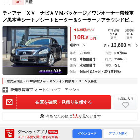
日産
UP
ティアナ ＸＶ ナビＡＶＭパッケージ／ワンオーナー禁煙車
／黒本革シート／シートヒーター＆クーラー／アラウンドビュ
ーモニター／フルセグＴＶ／Ｂｌｕｅｔｏｏｔｈ／ＥＴＣ／衝
支払総額
(税込)
本体価格
諸費用
突被害軽減ブレーキ／前後クリアランスソナー
97.4
11.4
108.
8
万円
万円
万円
13,600
通常ローン
月々
円
年式
2015年
走行
6.9万km
車検
車検整備付
排気
2500cc
整備
法定整備付
修復
なし
保証
保証付 (12ヶ月・走行無制限)
販売店保証
OBD診断済み
オンライン商談可
ローン仮審査
愛知県碧南市
オートショップ アッシュ
お気に入り
在庫を確認・見積り依頼する
3人
今あなたの他に
が見ています
グーネットアプリ
RENEW
日産
NEW
ダウンロード
アプリを開く
メアド不要で問い合わせ可能