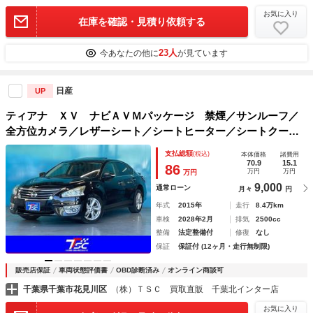
お気に入り
在庫を確認・見積り依頼する
23人
今あなたの他に
が見ています
日産
UP
ティアナ ＸＶ ナビＡＶＭパッケージ 禁煙／サンルーフ／
全方位カメラ／レザーシート／シートヒーター／シートクーラ
ー／パワーシート／ＨＩＤヘッドライト／衝突軽減ブレーキ／
支払総額
(税込)
本体価格
諸費用
レーンキープアシスト／ブラインドスポットモニター／ＥＴＣ
70.9
15.1
86
万円
万円
万円
／純正１７ＡＷ
9,000
通常ローン
月々
円
年式
2015年
走行
8.4万km
車検
2028年2月
排気
2500cc
整備
法定整備付
修復
なし
保証
保証付 (12ヶ月・走行無制限)
販売店保証
車両状態評価書
OBD診断済み
オンライン商談可
千葉県千葉市花見川区
（株）ＴＳＣ 買取直販 千葉北インター店
お気に入り