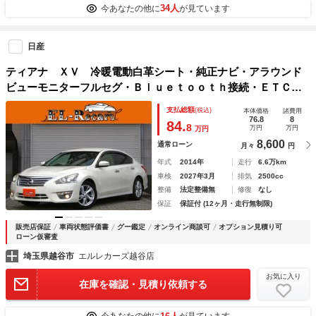
34人
今あなたの他に
が見ています
日産
ティアナ ＸＶ 冷暖電動白革シート・純正ナビ・アラウンド
ビューモニターフルセグ・Ｂｌｕｅｔｏｏｔｈ接続・ＥＴＣ・
クルーズコントロール・スマートキー・プッシュスタート・Ｈ
支払総額
(税込)
本体価格
諸費用
ＩＤヘッドライト・フォグ・純正１７ＡＷ・ドラレコ
76.8
8
84.
8
万円
万円
万円
8,600
通常ローン
月々
円
年式
2014年
走行
6.6万km
車検
2027年3月
排気
2500cc
整備
法定整備無
修復
なし
保証
保証付 (12ヶ月・走行無制限)
販売店保証
車両状態評価書
グー鑑定
オンライン商談可
オプション見積り可
ローン仮審査
埼玉県越谷市
エルレカーズ越谷店
お気に入り
在庫を確認・見積り依頼する