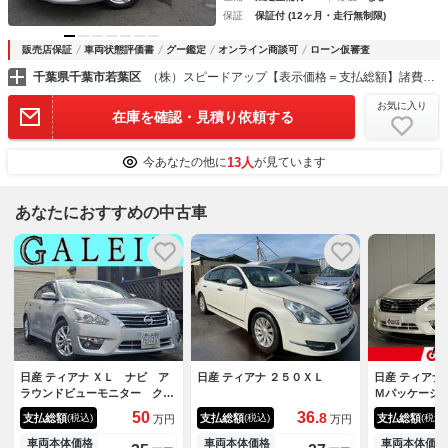
保証
保証付 (12ヶ月・走行無制限)
販売店保証
車両状態評価書
グー鑑定
オンライン商談可
ローン仮審査
千葉県千葉市若葉区
（株）スピードアップ【表示価格＝支払総額】諸費用コミ総額表示専門店
お気に入り
在庫を確認・見積り依頼する
13人
今あなたの他に
が見ています
あなたにおすすめの中古車
日産 ティアナ ＸＬ ナビ ア
日産 ティアナ ２５０ＸＬ
日産 ティアナ
ラウンドビューモニター クル
Ｍパッケージ
ーズコントロール ＥＴＣ パ
本革シート・
50
36.
8
支払総額
支払総額
支払総額
(税込)
(税込)
(税込)
万円
万円
ワーシート プッシュスター
ートヒーター
ト ＥＴＣ ドライブレコーダ
ー・純正ナビ
車両本体価格
車両本体価格
車両本体価格