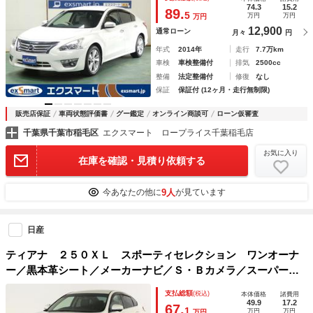
コーダー ◇Ｂｌｕｅｔｏｏｔｈ ◇車検２年
74.3
15.2
89.
5
万円
万円
万円
12,900
通常ローン
月々
円
年式
2014年
走行
7.7万km
車検
車検整備付
排気
2500cc
整備
法定整備付
修復
なし
保証
保証付 (12ヶ月・走行無制限)
販売店保証
車両状態評価書
グー鑑定
オンライン商談可
ローン仮審査
千葉県千葉市稲毛区
エクスマート ロープライス千葉稲毛店
お気に入り
在庫を確認・見積り依頼する
9人
今あなたの他に
が見ています
日産
ティアナ ２５０ＸＬ スポーティセレクション ワンオーナ
ー／黒本革シート／メーカーナビ／Ｓ・Ｂカメラ／スーパーサ
ウンドシステム／Ｂｌｕｅｔｏｏｔｈ／ＥＴＣ／スマートキー
支払総額
(税込)
本体価格
諸費用
／パワーシート／パワーオットマン／プライバシーガラス／左
49.9
17.2
67.
1
万円
万円
万円