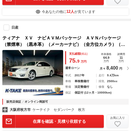
12人
今あなたの他に
が見ています
日産
ティアナ ＸＶ ナビＡＶＭパッケージ ＡＶＮパッケージ
（禁煙車）（黒本革）（メーカーナビ）（全方位カメラ）（ク
ルーズコントロール）（クリアランスソナー）（パワーシー
支払総額
(税込)
本体価格
諸費用
ト）（シートメモリ）（Ｂｌｕｅｔｏｏｔｈ接続）（純正１７
64.9
11
75.
9
万円
万円
万円
インチＡＷ）
8,400
通常ローン
月々
円
年式
2017年
走行
9.4万km
車検
車検整備付
排気
2500cc
整備
法定整備付
修復
なし
保証
保証付 (12ヶ月・10000km)
販売店保証
オンライン商談可
大阪府枚方市
ケーテイク セダンパーク 枚方
お気に入り
在庫を確認・見積り依頼する