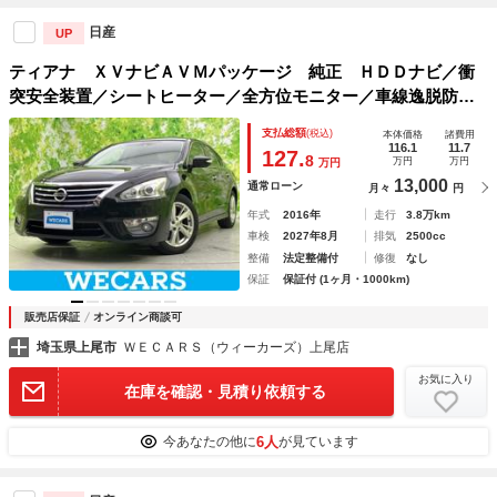
日産
UP
ティアナ ＸＶナビＡＶＭパッケージ 純正 ＨＤＤナビ／衝
突安全装置／シートヒーター／全方位モニター／車線逸脱防止
支援システム／シート フルレザー／ドライブレコーダー 社
支払総額
(税込)
本体価格
諸費用
外／ヘッドランプ ＨＩＤ／ＥＴＣ／ＥＢＤ付ＡＢＳ／横滑り
116.1
11.7
127.
8
万円
万円
万円
防止装置
13,000
通常ローン
月々
円
年式
2016年
走行
3.8万km
車検
2027年8月
排気
2500cc
整備
法定整備付
修復
なし
保証
保証付 (1ヶ月・1000km)
販売店保証
オンライン商談可
埼玉県上尾市
ＷＥＣＡＲＳ（ウィーカーズ）上尾店
お気に入り
在庫を確認・見積り依頼する
6人
今あなたの他に
が見ています