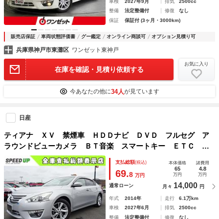
車検
2027年9月
排気
2500cc
整備
法定整備付
修復
なし
保証
保証付 (3ヶ月・3000km)
販売店保証
車両状態評価書
グー鑑定
オンライン商談可
オプション見積り可
兵庫県神戸市東灘区
ワンゼット東神戸
お気に入り
在庫を確認・見積り依頼する
34人
今あなたの他に
が見ています
日産
ティアナ ＸＶ 禁煙車 ＨＤＤナビ ＤＶＤ フルセグ ア
ラウンドビューカメラ ＢＴ音楽 スマートキー ＥＴＣ Ａ
ライト クルコン 電動シート 黒革シート シートヒーター
支払総額
(税込)
本体価格
諸費用
＆ベンチレーション 車線逸脱 ＢＳＭ ＬＥＤ
65
4.8
69.
8
万円
万円
万円
14,000
通常ローン
月々
円
年式
2014年
走行
6.1万km
車検
2027年6月
排気
2500cc
整備
法定整備付
修復
なし