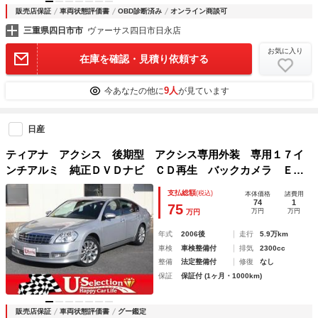
販売店保証
車両状態評価書
OBD診断済み
オンライン商談可
三重県四日市市
ヴァーサス四日市日永店
お気に入り
在庫を確認・見積り依頼する
9人
今あなたの他に
が見ています
日産
ティアナ アクシス 後期型 アクシス専用外装 専用１７イ
ンチアルミ 純正ＤＶＤナビ ＣＤ再生 バックカメラ ＥＴ
Ｃ スマートキー ＨＩＤライト 黒革シート パワーシー
支払総額
(税込)
本体価格
諸費用
ト 助手席オットマン ワンオーナー
74
1
75
万円
万円
万円
年式
2006後
走行
5.9万km
車検
車検整備付
排気
2300cc
整備
法定整備付
修復
なし
保証
保証付 (1ヶ月・1000km)
販売店保証
車両状態評価書
グー鑑定