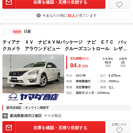
在庫を確認・見積り依頼する
16人
今あなたの他に
が見ています
日産
NEW
ティアナ ＸＶ ナビＡＶＭパッケージ ナビ ＥＴＣ バッ
クカメラ アラウンドビュー クルーズコントロール レザー
シート 電動パワーシート スマートキー
支払総額
(税込)
本体価格
諸費用
69.9
15
84.
9
万円
万円
万円
年式
2017年
走行
8.8万km
車検
車検整備付
排気
2500cc
整備
法定整備付
修復
なし
保証
保証付 (1ヶ月・1000km)
販売店保証
オンライン商談可
新潟県新潟市江南区
ヤマダ商店
お気に入り
在庫を確認・見積り依頼する