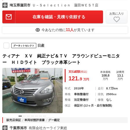
埼玉県蓮田市
Ｕ－Ｓｅｌｅｃｔｉｏｎ 蓮田ＷＥＳＴ店
お気に入り
在庫を確認・見積り依頼する
11人
今あなたの他に
が見ています
日産
グーネットセレクト
ティアナ ＸＶ 純正ナビ＆ＴＶ アラウンドビューモニタ
ー ＨＩＤライト ブラック本革シート
支払総額
(税込)
本体価格
諸費用
108.8
13.1
121.
9
万円
万円
万円
年式
2018年
走行
8.7万km
車検
車検整備付
排気
2500cc
整備
法定整備付
修復
なし
保証
保証付 (12ヶ月・走行無制限)
販売店保証
車両状態評価書
グー鑑定
千葉県旭市
有限会社カーライフ東総