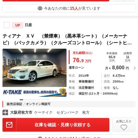
15人
今あなたの他に
が見ています
日産
UP
ティアナ ＸＶ （禁煙車）（黒本革シート）（メーカーナ
ビ）（バックカメラ）（クルーズコントロール）（シートヒー
ター＆クーラー）（オットマン）（パワーシート）（ＨＩＤヘ
支払総額
(税込)
本体価格
諸費用
ッドライト）（オートライト）（純正１７インチＡＷ）
65.9
11
76.
9
万円
万円
万円
8,600
通常ローン
月々
円
年式
2014年
走行
8.4万km
車検
車検整備付
排気
2500cc
整備
法定整備付
修復
なし
保証
保証付 (12ヶ月・10000km)
販売店保証
オンライン商談可
大阪府枚方市
ケーテイク セダンパーク 枚方
お気に入り
在庫を確認・見積り依頼する