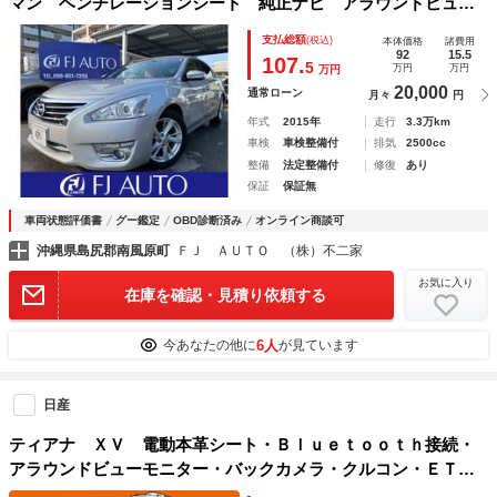
マン ベンチレーションシート 純正ナビ アラウンドビュー
モニター シートメモリー エマージェンシーブレーキ ＥＴ
支払総額
(税込)
本体価格
諸費用
Ｃ ドライブレコーダー フルセグＴＶ
92
15.5
107.
5
万円
万円
万円
20,000
通常ローン
月々
円
年式
2015年
走行
3.3万km
車検
車検整備付
排気
2500cc
整備
法定整備付
修復
あり
保証
保証無
車両状態評価書
グー鑑定
OBD診断済み
オンライン商談可
沖縄県島尻郡南風原町
ＦＪ ＡＵＴＯ （株）不二家
お気に入り
在庫を確認・見積り依頼する
6人
今あなたの他に
が見ています
日産
ティアナ ＸＶ 電動本革シート・Ｂｌｕｅｔｏｏｔｈ接続・
アラウンドビューモニター・バックカメラ・クルコン・ＥＴ
Ｃ・ＡＡ／Ｃ・ＥＴＣ・インテリキー・純正１７ｉｎＡＷ・フ