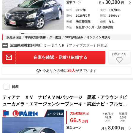
30,300
通常ローン
月々
円
年式
2017年
走行
2.9万km
車検
2028年2月
排気
2500cc
整備
法定整備無
修復
なし
保証
保証付 (1ヶ月・走行無制限)
販売店保証
車両状態評価書
グー鑑定
OBD診断済み
オンライン商談可
茨城県稲敷郡阿見町
５ーＳＴＡＲ（ファイブスター）阿見店
お気に入り
在庫を確認・見積り依頼する
26人
今あなたの他に
が見ています
日産
ティアナ ＸＶ ナビＡＶＭパッケージ 黒革・アラウンドビ
ューカメラ・エマージェンシーブレーキ・純正ナビ・フルセ
グ・ＨＩＤライト・パワーシート・助手席オットマン・クルー
支払総額
(税込)
本体価格
諸費用
ズコントロール・ＬＤＷ・ＢＳＷ・純正１７ＡＷ・コーナーセ
49.9
16.6
66.
5
万円
万円
万円
ンサー・ＥＴＣ
8,000
通常ローン
月々
円