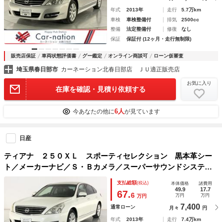
年式
2013年
走行
5.7万km
車検
車検整備付
排気
2500cc
整備
法定整備付
修復
なし
保証
保証付 (12ヶ月・走行無制限)
販売店保証
車両状態評価書
グー鑑定
オンライン商談可
ローン仮審査
埼玉県春日部市
カーネーション北春日部店 ＪＵ適正販売店
お気に入り
在庫を確認・見積り依頼する
6人
今あなたの他に
が見ています
日産
ティアナ ２５０ＸＬ スポーティセレクション 黒本革シー
ト／メーカーナビ／Ｓ・Ｂカメラ／スーパーサウンドシステム
／ＨＩＤライト／ＢＴ／ＥＴＣ／スマートキー／Ｐシート／パ
支払総額
(税込)
本体価格
諸費用
ワーオットマン／左右独立オートエアコン／純正１７インチア
49.9
17.7
67.
6
万円
万円
万円
ルミホイール
7,400
通常ローン
月々
円
年式
2013年
走行
7.4万km