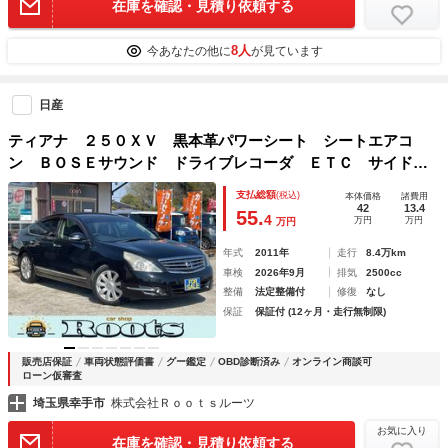
在庫を確認・見積り依頼する
8人
今あなたの他に
が見ています
日産
ティアナ ２５０ＸＶ 黒本革パワーシート シートエアコ
ン ＢＯＳＥサウンド ドライブレコーダ ＥＴＣ サイド＆
バックカメラ フルセグＴＶ 純正ナビ ＵＳＢ＆ＡＵＸ端
支払総額
(税込)
本体価格
諸費用
子 オート付ＨＩＤライト 純正１７ＡＷ カーテンエアバッ
42
13.4
55.
4
万円
万円
万円
ク
年式
2011年
走行
8.4万km
車検
2026年9月
排気
2500cc
整備
法定整備付
修復
なし
保証
保証付 (12ヶ月・走行無制限)
販売店保証
車両状態評価書
グー鑑定
OBD診断済み
オンライン商談可
ローン仮審査
埼玉県幸手市
株式会社Ｒｏｏｔｓルーツ
お気に入り
在庫を確認・見積り依頼する