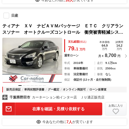
16人
今あなたの他に
が見ています
日産
ティアナ ＸＶ ナビＡＶＭパッケージ ＥＴＣ クリアラン
スソナー オートクルーズコントロール 衝突被害軽減システ
ム 全周囲カメラ ナビ アルミホイール オートライト Ｈ
支払総額
(税込)
本体価格
諸費用
ＩＤ ＣＶＴ シートエアコン スマートキー 盗難防止シス
64.9
14.2
79.
1
万円
万円
万円
テム
8,700
通常ローン
月々
円
年式
2016年
走行
9.1万km
車検
車検整備付
排気
2500cc
整備
法定整備付
修復
なし
保証
保証付 (12ヶ月・走行無制限)
販売店保証
車両状態評価書
グー鑑定
オンライン商談可
ローン仮審査
千葉県野田市
カーネーション柏インター店 ＪＵ適正販売店
お気に入り
在庫を確認・見積り依頼する
7人
今あなたの他に
が見ています