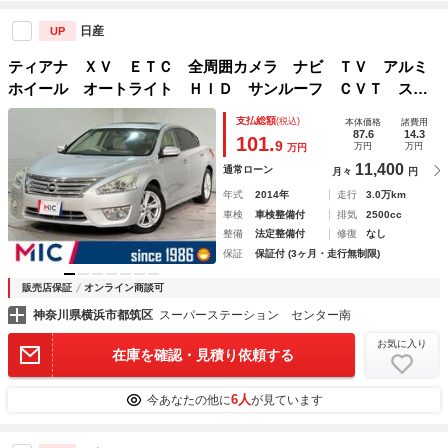
日産
UP
ティアナ ＸＶ ＥＴＣ 全周囲カメラ ナビ ＴＶ アルミ
ホイール オートライト ＨＩＤ サンルーフ ＣＶＴ スマ
ートキー パワーシート ＣＤ 革シート Ｂｌｕｅｔｏｏｔ
支払総額
(税込)
本体価格
諸費用
ｈ パワーウインドウ パワーステアリング
87.6
14.3
101.
9
万円
万円
万円
11,400
通常ローン
月々
円
年式
2014年
走行
3.0万km
車検
車検整備付
排気
2500cc
整備
法定整備付
修復
なし
保証
保証付 (3ヶ月・走行無制限)
販売店保証
オンライン商談可
神奈川県横浜市都筑区
スーパーステーション センター南
お気に入り
在庫を確認・見積り依頼する
6人
今あなたの他に
が見ています