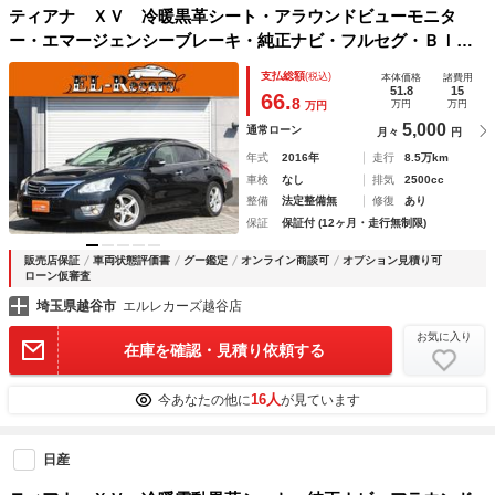
ティアナ ＸＶ 冷暖黒革シート・アラウンドビューモニタ
ー・エマージェンシーブレーキ・純正ナビ・フルセグ・Ｂｌｕ
ｅｔｏｏｔｈ接続・ＥＴＣ・ドラレコ・クルーズコントロー
支払総額
(税込)
本体価格
諸費用
ル・スマートキー・ＨＩＤヘッドライト
51.8
15
66.
8
万円
万円
万円
5,000
通常ローン
月々
円
年式
2016年
走行
8.5万km
車検
なし
排気
2500cc
整備
法定整備無
修復
あり
保証
保証付 (12ヶ月・走行無制限)
販売店保証
車両状態評価書
グー鑑定
オンライン商談可
オプション見積り可
ローン仮審査
埼玉県越谷市
エルレカーズ越谷店
お気に入り
在庫を確認・見積り依頼する
16人
今あなたの他に
が見ています
日産