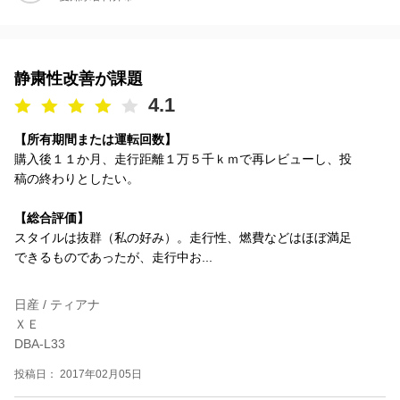
静粛性改善が課題
4.1
【所有期間または運転回数】
購入後１１か月、走行距離１万５千ｋｍで再レビューし、投
稿の終わりとしたい。
【総合評価】
スタイルは抜群（私の好み）。走行性、燃費などはほぼ満足
できるものであったが、走行中お...
日産 / ティアナ
ＸＥ
DBA-L33
投稿日： 2017年02月05日