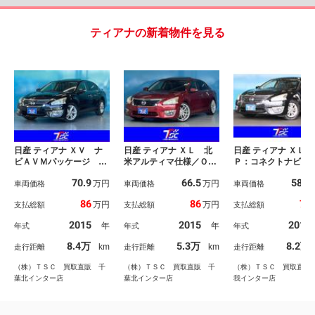
ティアナの新着物件を見る
日産 ティアナ ＸＶ ナ
日産 ティアナ ＸＬ 北
日産 ティアナ ＸＬ 
ビＡＶＭパッケージ 禁
米アルティマ仕様／Ｏ
Ｐ：コネクトナビゲ
煙／サンルーフ／全方位
Ｐ：サンルーフ／ＯＰ：
ョンシステム／エマ
70.9
66.5
58.2
万円
万円
カメラ／レザーシート／
車両価格
コネクトナビゲーション
車両価格
ェンシーブレーキ／
車両価格
シートヒーター／シート
システム／ＡＲＴＦＯＲ
間違え防止アシスト
86
86
73
万円
万円
支払総額
支払総額
支払総額
クーラー／パワーシート
Ｍ１９インチアルミ／ブ
ＴＣ／フルセグＴＶ
／ＨＩＤヘッドライト／
リッツ車高調／アラウン
ｌｕｅｔｏｏｔｈ接
2015
2015
2018
年
年
年式
年式
年式
衝突軽減ブレーキ／レー
ドビューカメラ／オート
パワーシート／クリ
ンキープアシスト／ブラ
クルーズ／クリアランス
ンスソナー／純正１
8.4万
5.3万
8.2万
km
km
走行距離
走行距離
走行距離
インドスポットモニター
ソナー／パワーシート／
ンチＡＷ／パワーシ
／ＥＴＣ／純正１７ＡＷ
（株）ＴＳＣ 買取直販 千
（株）ＴＳＣ 買取直販 千
（株）ＴＳＣ 買取直販
葉北インター店
葉北インター店
我インター店