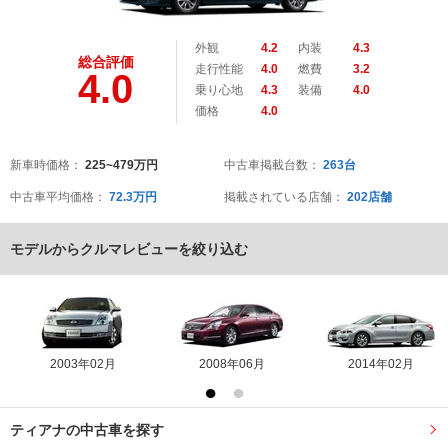
外観
4.2
内装
4.3
総合評価
走行性能
4.0
燃費
3.2
4.0
乗り心地
4.3
装備
4.0
価格
4.0
新車時価格：
225~479万円
中古車掲載台数：
263台
中古車平均価格：
72.3万円
掲載されている店舗：
202店舗
モデルからクルマレビューを絞り込む
2003年02月
2008年06月
2014年02月
ティアナの中古車を探す