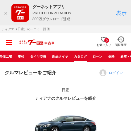
グーネットアプリ
表示
PROTO CORPORATION
800万ダウンロード達成！
ティアナ（日産）の口コミ・評価
0
お気に入り
閲覧履歴
整備工場
車検
タイヤ交換
新品タイヤ
カタログ
ローン
保険
新車・
クルマレビューをご紹介
ログイン
日産
ティアナのクルマレビューを紹介