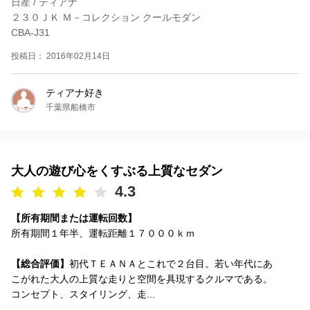
日産 / ティアナ
２３０ＪＫ Ｍ－コレクション クールモダン
CBA-J31
投稿日： 2016年02月14日
ティアナ好き
千葉県船橋市
大人の遊び心をくすぶる上質なセダン
4.3
【所有期間または運転回数】
所有期間１年半、運転距離１７０００ｋｍ
【総合評価】
初代ＴＥＡＮＡとこれで２台目。若い年代にあ
こがれた大人の上質な走りと空間を具現するクルマである。
コンセプト、スタイリング、走...