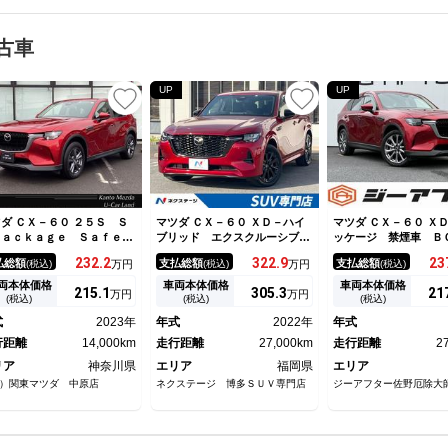
古車
UP
UP
ダ ＣＸ－６０ ２５Ｓ Ｓ
マツダ ＣＸ－６０ ＸＤ－ハイ
マツダ ＣＸ－６０ Ｘ
Ｐａｃｋａｇｅ Ｓａｆｅｔ
ブリッド エクスクルーシブス
ッケージ 禁煙車 Ｂ
Ｐａｃｋａｇｅ ３６０°
ポーツ 純正１２型ナビ 全周
ウンドシステム 電動
232.
2
322.
9
23
払総額
支払総額
支払総額
(税込)
万円
(税込)
万円
(税込)
ニター ＡＬＨ ＭＲＣＣ
囲カメラ ＢＯＳＥサウンド
ト マツダコネクトナ
ーンキープアシスト ＥＴ
黒革シート スマートブレーキ
３インチ アダプティ
両本体価格
車両本体価格
車両本体価格
215.
1
305.
3
21
万円
万円
 レーンアシスト ＢＴ接
サポート レーダークルーズ
ズコントロール シー
(税込)
(税込)
(税込)
 フロントカメラ １オーナ
電動リアゲート パワーシー
付きパワーシート 黒
式
2023年
年式
2022年
年式
 オートマチックハイビー
ト シートベンチレーション
ト アラウンドビュー
 記録簿 オートライト キ
行距離
14,000km
ＬＥＤヘッド
走行距離
27,000km
ー Ｂｕｌｅｔｏｏ
走行距離
2
フリー ＵＳＢ 盗難防止装
リア
神奈川県
エリア
福岡県
エリア
）関東マツダ 中原店
ネクステージ 博多ＳＵＶ専門店
ジーアフター佐野厄除大