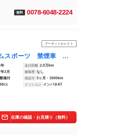
0078-6048-2224
無料
グーネットセレクト
ＣＸ－６０ ＸＤ－ハイブリッド プレミアムスポーツ 禁煙車 純正１２．３型ナビ 全周囲モニター サンルーフ パワーバックドア シートベンチレーション ブラインドスポットモニター ヘッドアップディスプレイ ＬＥＤヘッドライト Ｂｌｕｅｔｏｏｔｈ接続
4年
2.0万km
走行距離
7年3月
なし
修復歴
整備付
3ヶ月・3000km
保証付
00cc
インパネAT
ミッション
在庫の確認・お見積り（無料）