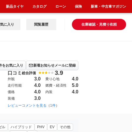
新品タイヤ
カタログ
ローン
保険
新車・中古車マガジン
気に入り
閲覧履歴
在庫確認・見積り依頼
件をお気に入り
新着お知らせメールに登録
3.9
口コミ
総合評価
3.0
4.0
外観
乗り心地
4.0
5.0
走行性能
燃費・経済性
4.0
4.0
価格
内装
3.0
装備
レビューコメントを見る
（
1件
）
ゼル
ハイブリッド
PHV
EV
その他