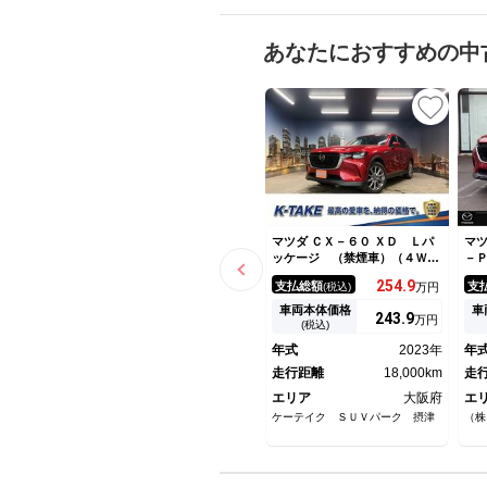
あなたにおすすめの中
マツダ ＣＸ－６０ ＸＤ Ｌパ
マツ
ッケージ （禁煙車）（４Ｗ
－
Ｄ）（黒本革）（メーカーナ
ｙ 
254.
9
支払総額
支
(税込)
万円
ビ）（アラウンドビュー）（レ
モ
ーダークルーズ）（スマートキ
レ
車両本体価格
車
243.
9
万円
ー）（シートヒーター）（アル
Ｃ
(税込)
パインフリップダウン）（電動
続
年式
2023年
年
リアゲート）（ＢＳＭ）（純正
ー
２０インチＡＷ）
走行距離
18,000km
ム
走
ー
エリア
大阪府
エ
置
ケーテイク ＳＵＶパーク 摂津
（株