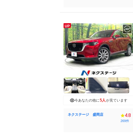
UP
5人
今あなたの他に
が見ています
ネクステージ 盛岡店
4.8
269件