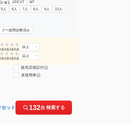
ション
AT/CVT
MT
5人
6人
7人
8人
9人
10人
グー故障診断済み
★
★
★
★
以上
2点
3点
4点
5点
★
★
★
★
以上
2点
3点
4点
5点
販売店保証付
?
未使用車
?
132
リセット
台 検索する