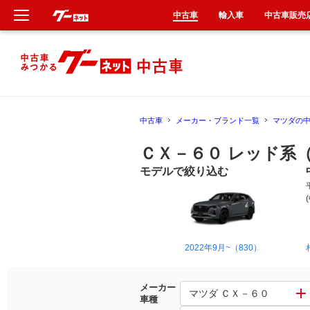
中古車
輸入車
中古車販売
新車
中古車
中古車
メーカー・ブランド一覧
マツダの
輸入車
ＣＸ－６０ レッド系
クルマ買取
モデルで絞り込む
カーリース
タイヤ交換
2022年9月~（830）
整備工場
メーカー
マツダ ＣＸ－６０
車種
車検