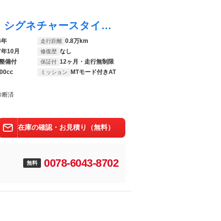
ＣＸ－６０ ２．５ ２５Ｓ Ｌパッケージ シグネチャースタイル シートヒーター 黒革シート パワーシート 禁煙車 スマートキー メモリーナビ バックカメラ オートマチックハイビーム キ－レス オートエアコン ＥＴＣ ナビＴＶ アルミ
4年
0.8万km
走行距離
7年10月
なし
修復歴
整備付
12ヶ月・走行無制限
保証付
00cc
MTモード付きAT
ミッション
診断済
在庫の確認・お見積り（無料）
0078-6043-8702
無料