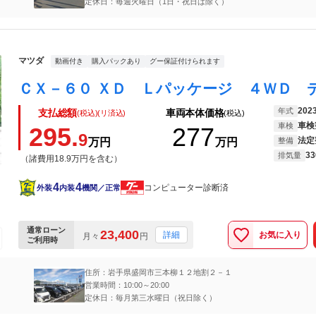
定休日：毎週火曜日（1日・祝日は除く）
マツダ
動画付き
購入パックあり
グー保証付けられます
202
年式
支払総額
車両本体価格
(税込)(リ済込)
(税込)
車検
車検
295.
277
9
法定
万円
万円
整備
33
排気量
（諸費用18.9万円を含む）
4
4
コンピューター診断済
外装
内装
機関／正常
通常ローン
23,400
お気に入り
詳細
月々
円
ご利用時
住所：岩手県盛岡市三本柳１２地割２－１
営業時間：10:00～20:00
定休日：毎月第三水曜日（祝日除く）