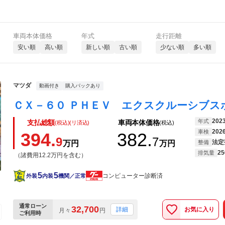
車両本体価格
年式
走行距離
安い順
高い順
新しい順
古い順
少ない順
多い順
マツダ
動画付き
購入パックあり
202
年式
支払総額
車両本体価格
(税込)(リ済込)
(税込)
202
車検
394.
382.
9
7
法定
万円
万円
整備
25
排気量
（諸費用12.2万円を含む）
5
5
コンピューター診断済
外装
内装
機関／正常
通常ローン
32,700
お気に入り
詳細
月々
円
ご利用時