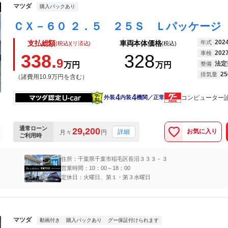
マツダ
購入パックあり
202
年式
支払総額
車両本体価格
(税込)(リ済込)
(税込)
202
車検
338.
328
9
法定
万円
万円
整備
25
排気量
（諸費用10.9万円を含む）
4
4
コンピューター
外装
内装
機関／正常
通常ローン
29,200
お気に入り
詳細
月々
円
ご利用時
住所：千葉県千葉市稲毛区長沼３３３－３
営業時間：10：00～18：00
定休日：火曜日、第１・第３水曜日
マツダ
動画付き
購入パックあり
グー保証付けられます