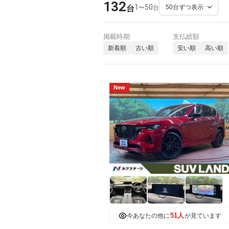
132
1
50
〜
台
台
掲載時期
支払総額
新着順
古い順
安い順
高い順
New
51人
今あなたの他に
が見ています