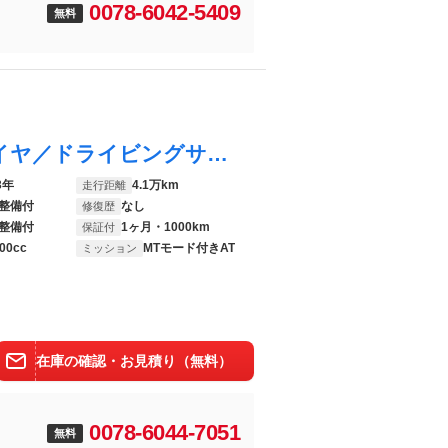
0078-6042-5409
無料
ＣＸ－６０ ２５Ｓ Ｓパッケージ 新品タイヤ／ドライビングサポートＰＫＧ／全周囲カメラ／シートヒーター／電子パーキング／ＢＳＭ／ステアリングヒーター／オートホールド／クリアランスソナー／追従クルコン／フルセグＴＶ／スマートキー
3年
4.1万km
走行距離
整備付
なし
修復歴
整備付
1ヶ月・1000km
保証付
00cc
MTモード付きAT
ミッション
在庫の確認・お見積り（無料）
0078-6044-7051
無料