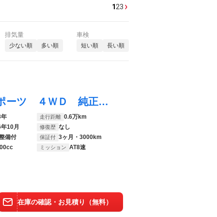
›
1
2
3
排気量
車検
少ない順
多い順
短い順
長い順
ＣＸ－６０ ＰＨＥＶ エクスクルーシブスポーツ ４ＷＤ 純正１２．３型マツダコネト 全周囲カメラ ＢＯＳＥサウンド ＳＢＳ ＨＵＤ ブラインドスポットモニター レーダークルーズ 電動リアゲート レザーシート 全席シートヒーター 前席シートエアコン
3年
0.6万km
走行距離
6年10月
なし
修復歴
整備付
3ヶ月・3000km
保証付
00cc
AT8速
ミッション
在庫の確認・お見積り（無料）