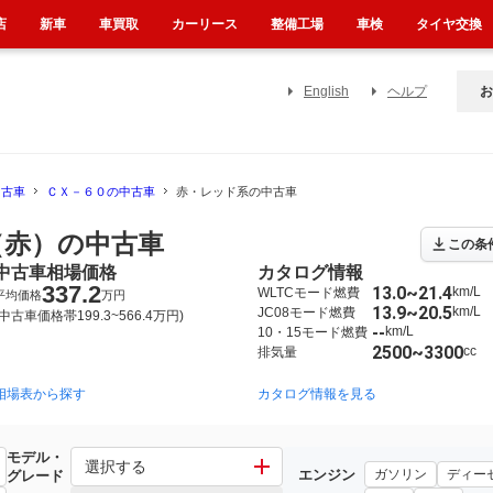
店
新車
車買取
カーリース
整備工場
車検
タイヤ交換
English
ヘルプ
お
中古車
ＣＸ－６０の中古車
赤・レッド系の中古車
（赤）の中古車
この条
中古車相場価格
カタログ情報
337.2
13.0~21.4
km/L
WLTCモード燃費
平均価格
万円
13.9~20.5
km/L
JC08モード燃費
(中古車価格帯199.3~566.4万円)
--
km/L
10・15モード燃費
2500~3300
cc
排気量
相場表から探す
カタログ情報を見る
モデル・
選択する
エンジン
ガソリン
ディー
グレード