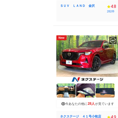
ＳＵＶ ＬＡＮＤ 金沢
4.8
282件
New
28人
今あなたの他に
が見ています
ネクステージ ４１号小牧店
4.9