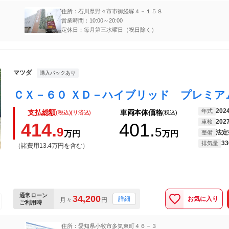
住所：石川県野々市市御経塚４－１５８
営業時間：10:00～20:00
定休日：毎月第三水曜日（祝日除く）
マツダ
購入パックあり
202
年式
支払総額
車両本体価格
(税込)(リ済込)
(税込)
202
車検
414.
401.
9
5
法定
万円
万円
整備
33
排気量
（諸費用13.4万円を含む）
通常ローン
34,200
お気に入り
詳細
月々
円
ご利用時
住所：愛知県小牧市多気東町４６－３