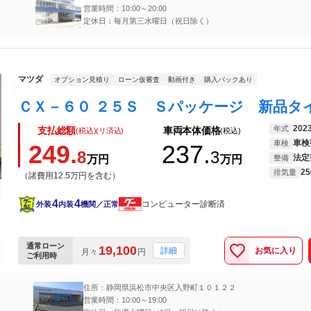
営業時間：10:00～20:00
定休日：毎月第三水曜日（祝日除く）
マツダ
オプション見積り
ローン仮審査
動画付き
購入パックあり
202
年式
支払総額
車両本体価格
(税込)(リ済込)
(税込)
車検
車検
249.
237.
8
3
法定
万円
万円
整備
25
排気量
（諸費用12.5万円を含む）
4
4
コンピューター診断済
外装
内装
機関／正常
通常ローン
19,100
お気に入り
詳細
月々
円
ご利用時
住所：静岡県浜松市中央区入野町１０１２２
営業時間：10:00～19:00