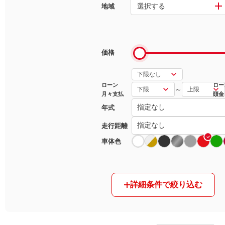
選択する
地域
マガジン
車カタログ
価格
自動車ローン
ローン
ロー
～
月々支払
頭金
保険
年式
レビュー
走行距離
車体色
価格相場
教習所
詳細条件で絞り込む
用語集