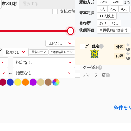
駆動方式
ミッ
2WD
4WD
選択する
市区町村
2人
3人
4人
支払総額
乗車定員
11人以上
修復歴
あり
なし
状態評価
車両状態評価書付
★
グー鑑定
?
外装
ン
1点
通常ローン
残価/据置ローン
★
内装
1点
～
グー保証
?
～
ディーラー店
?
条件を