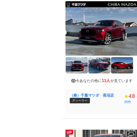
11人
今あなたの他に
が見ています
（株）千葉マツダ 長沼店
4.8
ディーラー
35件
UP