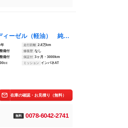
ＣＸ－６０ ＸＤ Ｌパッケージ ４ＷＤ ディーゼル（軽油） 純正１２型ナビ 全周囲カメラ 衝突軽減装置 禁煙車 電動リアゲート レザーシート ドラレコ コーナーセンサー スマートキー ＬＥＤヘッド ＥＴＣ オートハイビーム
3年
2.8万km
走行距離
整備付
なし
修復歴
整備付
3ヶ月・3000km
保証付
00cc
インパネAT
ミッション
在庫の確認・お見積り（無料）
0078-6042-2741
無料