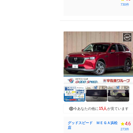
730件
15人
今あなたの他に
が見ています
グッドスピード ＭＥＧＡ浜松
4.6
店
273件