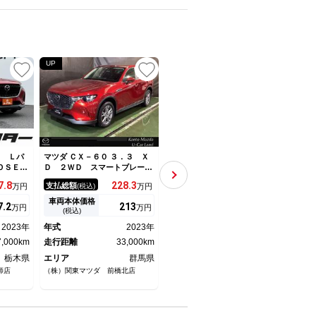
UP
UP
UP
Ｄ Ｌパ
マツダ ＣＸ－６０ ３．３ Ｘ
マツダ ＣＸ－６０ ＸＤ Ｓ
マツダ
ＯＳＥサ
Ｄ ２ＷＤ スマートブレーキ
Ｐ 禁煙車 純正１２．３イン
ブリ
リアゲー
サポート ワンオーナー ＬＥ
チナビ フルセグＴＶ 全周囲
ツ 
7.
8
228.
3
289.
9
支払総額
支払総額
支払
万円
(税込)
万円
(税込)
万円
ビ１２．
Ｄヘッドライト アダプティブ
カメラ 本革シート レーダー
型ナ
ブクルー
クルーズコントロール オート
クルーズコントロール 純正２
チレ
車両本体価格
車両本体価格
車両
7.
2
213
276.
1
万円
万円
万円
トメモリ
エアコン 地デジ キーレス
０インチアルミホイール ブラ
囲カ
(税込)
(税込)
革シー
ＥＴＣ Ｂｌｕｅｔｏｏｔｈ
インドスポットモニター クリ
１０
2023年
年式
2023年
年式
2025年
年式
モニタ
エアバック クリアランスソナ
アランスソナー シートヒータ
レー
7,000km
ー オートライト
走行距離
33,000km
ー
走行距離
3,000km
ート
走行
栃木県
エリア
群馬県
エリア
埼玉県
エリ
師店
（株）関東マツダ 前橋北店
ジーアフターＭＥＧＡ越谷レイク
ネクス
タウン店