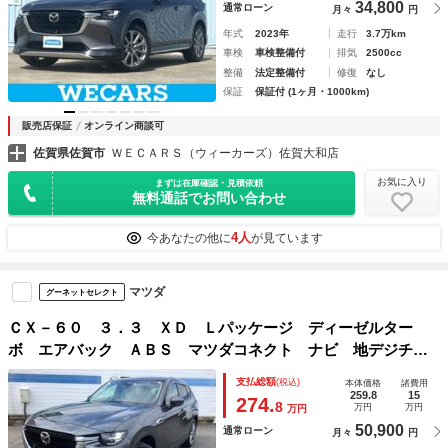
34,800
通常ローン
月々
円
年式
2023年
走行
3.7万km
車検
車検整備付
排気
2500cc
整備
法定整備付
修復
なし
保証
保証付 (1ヶ月・1000km)
販売店保証
オンライン商談可
佐賀県佐賀市
ＷＥＣＡＲＳ（ウィーカーズ）佐賀大和店
お気に入り
まずは在庫確認・見積依頼
無料通話でお問い合わせ
4人
今あなたの他に
が見ています
マツダ
グーネットセレクト
ＣＸ－６０ ３．３ ＸＤ Ｌパッケージ ディーゼルター
ボ エアバック ＡＢＳ マツダコネクト ナビ 地デジチュ
ーナー 電動リヤゲート Ｓヒーター パワーシート 本革
支払総額
(税込)
本体価格
諸費用
クルーズコントロール ＴＶ ＬＥＤヘッドライト キーレ
259.8
15
274.
8
万円
万円
万円
ス ＥＴＣ 記録簿 盗難防止装置 ＡＷ
50,900
通常ローン
月々
円