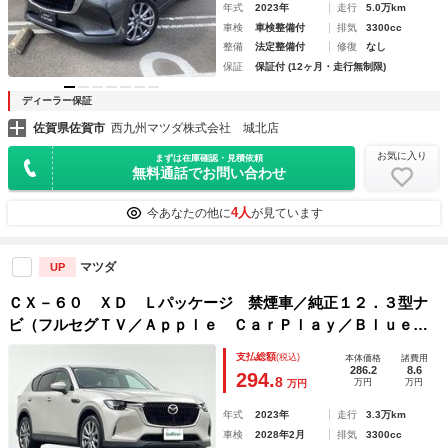
年式
2023年
走行
5.0万km
車検
車検整備付
排気
3300cc
整備
法定整備付
修復
なし
保証
保証付 (12ヶ月・走行無制限)
ディーラー保証
佐賀県佐賀市
西九州マツダ株式会社 城北店
お気に入り
まずは在庫確認・見積依頼
無料通話でお問い合わせ
4人
今あなたの他に
が見ています
マツダ
UP
ＣＸ－６０ ＸＤ Ｌパッケージ 禁煙車／純正１２．３型ナ
ビ（フルセグＴＶ／Ａｐｐｌｅ ＣａｒＰｌａｙ／Ｂｌｕｅｔ
ｏｏｔｈ）全方位カメラ／ＥＴＣ／シートヒーター／ブライン
支払総額
(税込)
本体価格
諸費用
ドスポットモニター／ヘッドアップディスプレイ／ＬＥＤヘッ
286.2
8.6
294.
8
万円
万円
万円
ドランプ
年式
2023年
走行
3.3万km
車検
2028年2月
排気
3300cc