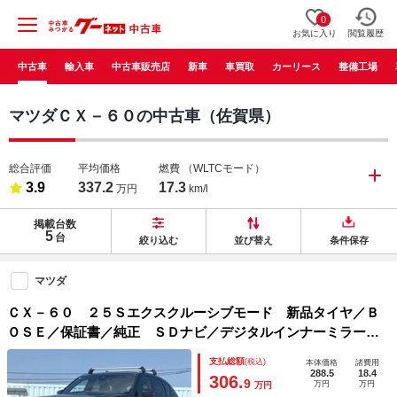
0
お気に入り
閲覧履歴
中古車
輸入車
中古車販売店
新車
車買取
カーリース
整備工場
マツダＣＸ－６０の中古車（佐賀県）
総合評価
平均価格
燃費
（WLTCモード）
3.9
337.2
17.3
万円
km/l
掲載台数
5
台
絞り込む
並び替え
条件保存
マツダ
ＣＸ－６０ ２５Ｓエクスクルーシブモード 新品タイヤ／Ｂ
ＯＳＥ／保証書／純正 ＳＤナビ／デジタルインナーミラー／
アイアクティブセンス（マツダ）／シートヒーター 全席／全
支払総額
(税込)
本体価格
諸費用
方位モニター／車線逸脱防止支援システム／シート 合皮／電
288.5
18.4
306.
9
万円
万円
万円
動バックドア