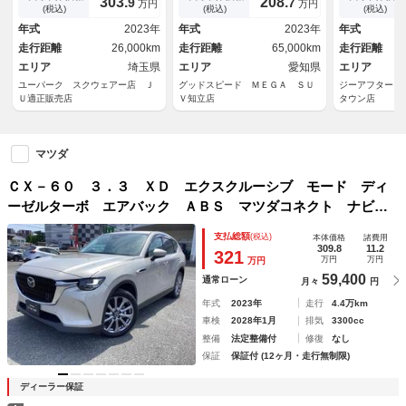
303.
208.
9
7
万円
万円
ラ・ＢＴオーディオ・パワーゲ
ンスソナー レーダクルーズコ
ラ 電動リア
(税込)
(税込)
(税込)
ート・ＬＥＤライト・ＡＣＣ・
ントロール オートエアコン
ドスポットモ
年式
2023年
年式
2023年
年式
ＬＫＡ・ＢＳＭ・ＥＴＣ・ＨＵ
ＥＴＣ
ト シートエ
走行距離
26,000km
走行距離
65,000km
走行距離
Ｄ・Ｃソナー・本革シート・シ
ーター レー
ートヒーター
エリア
埼玉県
エリア
愛知県
トロール
エリア
ユーパーク スクウェアー店 Ｊ
グッドスピード ＭＥＧＡ ＳＵ
ジーアフターＭ
Ｕ適正販売店
Ｖ知立店
タウン店
マツダ
ＣＸ－６０ ３．３ ＸＤ エクスクルーシブ モード ディ
ーゼルターボ エアバック ＡＢＳ マツダコネクト ナビ
３６０カメラ 地デジＴＶ シートヒータ 衝突軽減 ｉ－ｓ
支払総額
(税込)
本体価格
諸費用
ｔｏｐ １オナ 盗難防止装置 電動シート キーレス 黒革
309.8
11.2
321
万円
万円
万円
シート オートエアコン スマートキー ＥＴＣ
59,400
通常ローン
月々
円
年式
2023年
走行
4.4万km
車検
2028年1月
排気
3300cc
整備
法定整備付
修復
なし
保証
保証付 (12ヶ月・走行無制限)
ディーラー保証