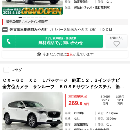
整備
法定整備付
修復
なし
保証
保証付 (3ヶ月・走行無制限)
販売店保証
オンライン商談可
佐賀県三養基郡みやき町
ガリバー久留米みやき店（株）ＩＤＯＭ
お気に入り
まずは在庫確認・見積依頼
無料通話でお問い合わせ
2人
今あなたの他に
が見ています
マツダ
ＣＸ－６０ ＸＤ Ｌパッケージ 純正１２．３インチナビ
全方位カメラ サンルーフ ＢＯＳＥサウンドシステム 衝突
被害軽減システム レーダークルーズコントロール レーンア
支払総額
(税込)
本体価格
諸費用
シスト ブラインドスポットモニター パワーバックドア ス
257.7
12.1
269.
8
万円
万円
万円
ペアキー
年式
2023年
走行
7.9万km
車検
なし
排気
3300cc
整備
法定整備付
修復
なし
保証
保証付 (3ヶ月・走行無制限)