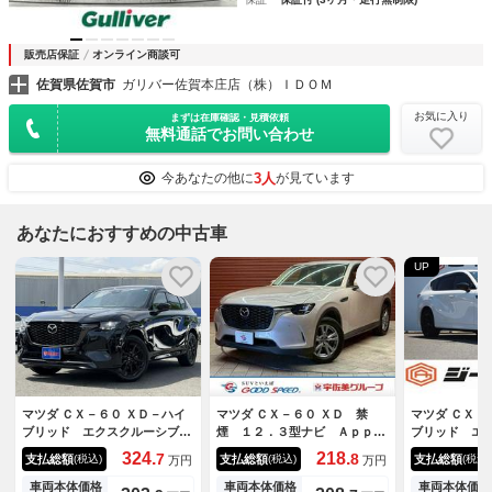
販売店保証
オンライン商談可
佐賀県佐賀市
ガリバー佐賀本庄店（株）ＩＤＯＭ
お気に入り
まずは在庫確認・見積依頼
無料通話でお問い合わせ
3人
今あなたの他に
が見ています
あなたにおすすめの中古車
UP
マツダ ＣＸ－６０ ＸＤ－ハイ
マツダ ＣＸ－６０ ＸＤ 禁
マツダ ＣＸ－
ブリッド エクスクルーシブス
煙 １２．３型ナビ Ａｐｐｌ
ブリッド エ
ポーツ ワンオーナー・ｉ－Ａ
ｅ ＣａｒＰｌａｙ バックカ
ポーツ 禁煙
324.
218.
7
8
支払総額
支払総額
支払総額
(税込)
(税込)
(税込)
万円
万円
ＣＴＩＶＳＥＮＳＥ・ＢＯＳ
メラ サイドカメラ ブライン
ンド 純正１
Ｅ・フルセグナビ・全周囲カメ
ドスポットモニター クリアラ
ビ フルセグ
車両本体価格
車両本体価格
車両本体価格