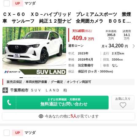
マツダ
UP
ＣＸ－６０ ＸＤ－ハイブリッド プレミアムスポーツ 禁煙
車 サンルーフ 純正１２型ナビ 全周囲カメラ ＢＯＳＥサ
ウンド ブラインドスポットモニター ＡＣ１００Ｖ 衝突被
支払総額
(税込)
本体価格
諸費用
害軽減システム レーダークルーズコントロール 電動リアゲ
395.8
14.1
409.
9
万円
万円
万円
ート 純正２０インチアルミ
34,200
通常ローン
月々
円
年式
2023年
走行
2.9万km
車検
2028年4月
排気
3300cc
整備
法定整備付
修復
なし
保証
保証付 (3ヶ月・3000km)
販売店保証
車両状態評価書
グー鑑定
オンライン商談可
千葉県柏市
ＳＵＶ ＬＡＮＤ 柏
お気に入り
まずは在庫確認・見積依頼
無料通話でお問い合わせ
5人
今あなたの他に
が見ています
マツダ
UP