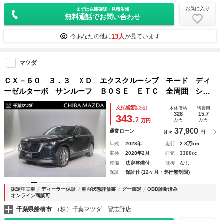
お気に入り
まずは在庫確認・見積依頼
無料通話でお問い合わせ
13人
今あなたの他に
が見ています
マツダ
ＣＸ－６０ ３．３ ＸＤ エクスクルーシブ モード ディ
ーゼルターボ サンルーフ ＢＯＳＥ ＥＴＣ 全周囲 シー
トＨ フルセグＴＶ ワンオーナ 衝突軽減 ＬＥＤ スマー
支払総額
(税込)
本体価格
諸費用
トキー ＥＴＣ メモリーナビ ｉ－ｓｔｏｐ パワーシー
328
15.7
343.
7
万円
万円
万円
ト 盗難防止装置 禁煙車 記録簿 アルミホイール
37,900
通常ローン
月々
円
年式
2023年
走行
2.8万km
車検
2028年2月
排気
3300cc
整備
法定整備付
修復
なし
保証
保証付 (12ヶ月・走行無制限)
認定中古車
ディーラー保証
車両状態評価書
グー鑑定
OBD診断済み
オンライン商談可
千葉県船橋市
（株）千葉マツダ 習志野店