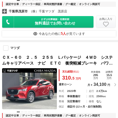
認定中古車
ディーラー保証
車両状態評価書
グー鑑定
オンライン商談可
千葉県茂原市
（株）千葉マツダ 茂原店
お気に入り
まずは在庫確認・見積依頼
無料通話でお問い合わせ
5人
今あなたの他に
が見ています
マツダ
ＣＸ－６０ ２．５ ２５Ｓ Ｌパッケージ ４ＷＤ システ
ムキャリアベース ナビ ＥＴＣ 衝突軽減ブレーキ パワー
リアゲート 地デジ ４ＷＤ シ－トヒ－タ－ クリアランス
支払総額
(税込)
本体価格
諸費用
ソナー パワーシート ＥＴＣ メモリーナビ スマートキ
295
15.5
310.
5
万円
万円
万円
ー バックカメラ ナビＴＶ
34,100
通常ローン
月々
円
年式
2023年
走行
2.0万km
車検
車検整備付
排気
2500cc
整備
法定整備付
修復
なし
保証
保証付 (12ヶ月・走行無制限)
認定中古車
ディーラー保証
車両状態評価書
グー鑑定
オンライン商談可