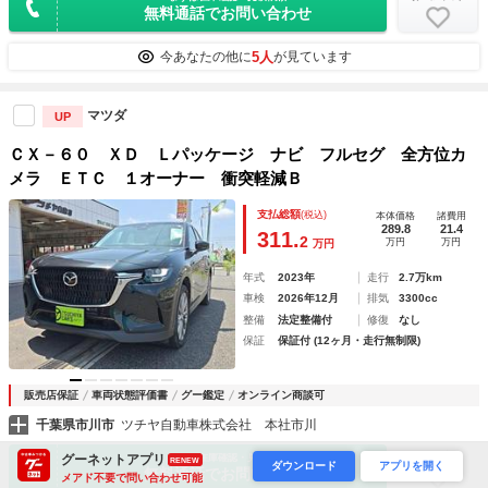
無料通話でお問い合わせ
5人
今あなたの他に
が見ています
マツダ
UP
ＣＸ－６０ ＸＤ Ｌパッケージ ナビ フルセグ 全方位カ
メラ ＥＴＣ １オーナー 衝突軽減Ｂ
支払総額
(税込)
本体価格
諸費用
289.8
21.4
311.
2
万円
万円
万円
年式
2023年
走行
2.7万km
車検
2026年12月
排気
3300cc
整備
法定整備付
修復
なし
保証
保証付 (12ヶ月・走行無制限)
販売店保証
車両状態評価書
グー鑑定
オンライン商談可
千葉県市川市
ツチヤ自動車株式会社 本社市川
お気に入り
グーネットアプリ
まずは在庫確認・見積依頼
RENEW
ダウンロード
アプリを開く
無料通話でお問い合わせ
メアド不要で問い合わせ可能