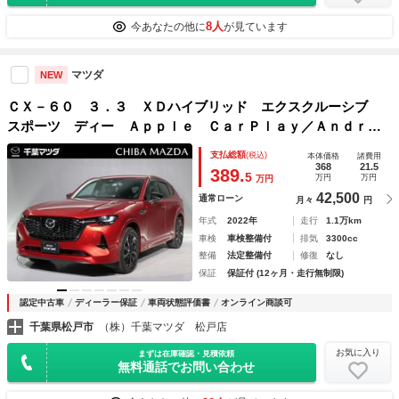
8人
今あなたの他に
が見ています
マツダ
NEW
ＣＸ－６０ ３．３ ＸＤハイブリッド エクスクルーシブ
スポーツ ディー Ａｐｐｌｅ ＣａｒＰｌａｙ／Ａｎｄｒｏ
ｉｄ Ａｕｔｏ シートＨ ＤＳＣ シートクーラー レーダ
支払総額
(税込)
本体価格
諸費用
ークルーズコントロール ナビＴＶ ＬＥＤヘッドライト Ｐ
368
21.5
389.
5
万円
万円
万円
シート 本革シート ＥＴＣ アルミホイール ４ＷＤ
42,500
通常ローン
月々
円
年式
2022年
走行
1.1万km
車検
車検整備付
排気
3300cc
整備
法定整備付
修復
なし
保証
保証付 (12ヶ月・走行無制限)
認定中古車
ディーラー保証
車両状態評価書
オンライン商談可
千葉県松戸市
（株）千葉マツダ 松戸店
お気に入り
まずは在庫確認・見積依頼
無料通話でお問い合わせ