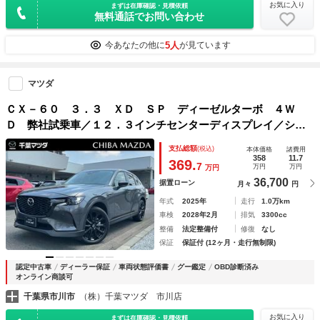
お気に入り
まずは在庫確認・見積依頼
無料通話でお問い合わせ
5人
今あなたの他に
が見ています
マツダ
ＣＸ－６０ ３．３ ＸＤ ＳＰ ディーゼルターボ ４Ｗ
Ｄ 弊社試乗車／１２．３インチセンターディスプレイ／シー
スルービュー機能付３６０°ビューモニター／ＡｎｄｒｏｉｄＡ
支払総額
(税込)
本体価格
諸費用
ｕｔｏ・ワイヤレスＡｐｐｌｅＣａｒＰｌａｙ接続
358
11.7
369.
7
万円
万円
万円
36,700
据置ローン
月々
円
年式
2025年
走行
1.0万km
車検
2028年2月
排気
3300cc
整備
法定整備付
修復
なし
保証
保証付 (12ヶ月・走行無制限)
認定中古車
ディーラー保証
車両状態評価書
グー鑑定
OBD診断済み
オンライン商談可
千葉県市川市
（株）千葉マツダ 市川店
お気に入り
まずは在庫確認・見積依頼