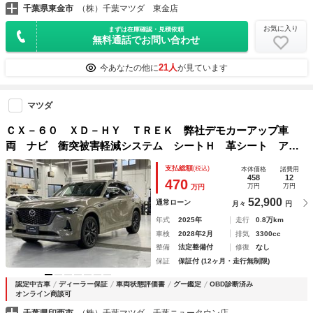
千葉県東金市
（株）千葉マツダ 東金店
お気に入り
まずは在庫確認・見積依頼
無料通話でお問い合わせ
21人
今あなたの他に
が見ています
マツダ
ＣＸ－６０ ＸＤ－ＨＹ ＴＲＥＫ 弊社デモカーアップ車
両 ナビ 衝突被害軽減システム シートＨ 革シート アダ
プティブクルーズコントロール ４ＷＤ バックカメラ フル
支払総額
(税込)
本体価格
諸費用
セグ スマートキー 運転席パワーシート ＬＥＤライト
458
12
470
万円
万円
万円
52,900
通常ローン
月々
円
年式
2025年
走行
0.8万km
車検
2028年2月
排気
3300cc
整備
法定整備付
修復
なし
保証
保証付 (12ヶ月・走行無制限)
認定中古車
ディーラー保証
車両状態評価書
グー鑑定
OBD診断済み
オンライン商談可