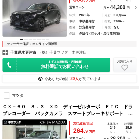
5
万円
万円
万円
ーナビ スマートキー ４ＷＤ
44,300
通常ローン
月々
円
年式
2023年
走行
3.6万km
車検
車検整備付
排気
3300cc
整備
法定整備付
修復
なし
保証
保証付 (12ヶ月・走行無制限)
ディーラー保証
オンライン商談可
千葉県木更津市
（株）千葉マツダ 木更津店
お気に入り
まずは在庫確認・見積依頼
無料通話でお問い合わせ
20人
今あなたの他に
が見ています
マツダ
ＣＸ－６０ ３．３ ＸＤ ディーゼルターボ ＥＴＣ ドラ
ブレコーダー バックカメラ スマートブレーキサポート Ｌ
ＥＤヘッドライト アダプティブクルーズコントロール オー
支払総額
(税込)
本体価格
諸費用
トエアコン 地デジ キーレス ＥＴＣ アルミホイール エ
249
15.9
264.
9
万円
万円
万円
アバック
28,300
通常ローン