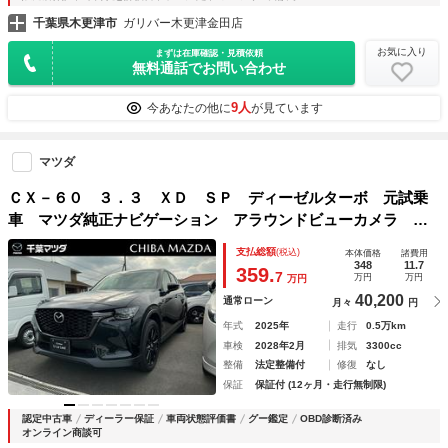
千葉県木更津市
ガリバー木更津金田店
お気に入り
まずは在庫確認・見積依頼
無料通話でお問い合わせ
9人
今あなたの他に
が見ています
マツダ
ＣＸ－６０ ３．３ ＸＤ ＳＰ ディーゼルターボ 元試乗
車 マツダ純正ナビゲーション アラウンドビューカメラ ク
リアランスソナー 衝突軽減 Ｂｌｕｅｔｏｏｔｈ接続 メモ
支払総額
(税込)
本体価格
諸費用
リーナビ フルセグ レーダークルーズコントロール 電動シ
348
11.7
359.
7
万円
万円
万円
ート シートヒーター
40,200
通常ローン
月々
円
年式
2025年
走行
0.5万km
車検
2028年2月
排気
3300cc
整備
法定整備付
修復
なし
保証
保証付 (12ヶ月・走行無制限)
認定中古車
ディーラー保証
車両状態評価書
グー鑑定
OBD診断済み
オンライン商談可