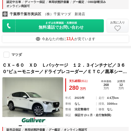
認定中古車
ディーラー保証
車両状態評価書
グー鑑定
OBD診断済み
オンライン商談可
千葉県千葉市美浜区
（株）千葉マツダ 新港店
お気に入り
まずは在庫確認・見積依頼
無料通話でお問い合わせ
13人
今あなたの他に
が見ています
マツダ
ＣＸ－６０ ＸＤ Ｌパッケージ １２．３インチナビ／３６
０°ビューモニター／ドライブレコーダー／ＥＴＣ／黒革シート
／ブラインドスポットモニタリング／スマートブレーキサポー
支払総額
(税込)
本体価格
諸費用
ト／パワーバックドア／シートヒーター／ヘッドアップディス
268
12
280
万円
万円
万円
プレイ
年式
2023年
走行
4.6万km
車検
なし
排気
3300cc
整備
法定整備付
修復
なし
保証
保証付 (3ヶ月・走行無制限)
販売店保証
車両状態評価書
グー鑑定
オンライン商談可