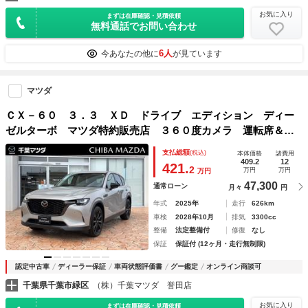
お気に入り
まずは在庫確認・見積依頼
無料通話でお問い合わせ
6人
今あなたの他に
が見ています
マツダ
ＣＸ－６０ ３．３ ＸＤ ドライブ エディション ディー
ゼルターボ マツダ特約販売店 ３６０度カメラ 運転席＆助
手席シートヒーター ＥＴＣ ４ＷＤ 令和７年式 車検満了
支払総額
(税込)
本体価格
諸費用
令和１０年
409.2
12
421.
2
万円
万円
万円
47,300
通常ローン
月々
円
年式
2025年
走行
626km
車検
2028年10月
排気
3300cc
整備
法定整備付
修復
なし
保証
保証付 (12ヶ月・走行無制限)
認定中古車
ディーラー保証
車両状態評価書
グー鑑定
オンライン商談可
千葉県千葉市緑区
（株）千葉マツダ 誉田店
お気に入り
まずは在庫確認・見積依頼