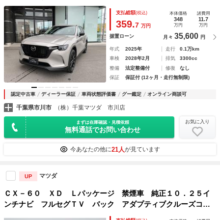
スソナー ＳＣＢＳ レーダークルーズコントロール メモリ
支払総額
(税込)
本体価格
諸費用
ーナビ フルセグＴＶ シートヒーター バックカメラ アラ
348
11.7
359.
7
万円
万円
万円
ウンドビューカメラ
35,600
据置ローン
月々
円
年式
2025年
走行
0.1万km
車検
2028年2月
排気
3300cc
整備
法定整備付
修復
なし
保証
保証付 (12ヶ月・走行無制限)
認定中古車
ディーラー保証
車両状態評価書
グー鑑定
オンライン商談可
千葉県市川市
（株）千葉マツダ 市川店
お気に入り
まずは在庫確認・見積依頼
無料通話でお問い合わせ
21人
今あなたの他に
が見ています
マツダ
UP
ＣＸ－６０ ＸＤ Ｌパッケージ 禁煙車 純正１０．２５イ
ンチナビ フルセグＴＶ バック アダプティブクルーズコン
トロール 衝突被害軽減システム ブラインドスポットモニタ