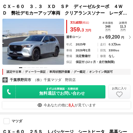
ＣＸ－６０ ３．３ ＸＤ ＳＰ ディーゼルターボ ４Ｗ
Ｄ 弊社デモカーアップ車両 クリアランスソナー レーダー
クルーズコントロール 禁煙車 ３６０°カメラ フルセグＴ
支払総額
(税込)
本体価格
諸費用
Ｖ ＬＥＤライト ４ＷＤ パワーシート シートヒーター
348
11.3
359.
3
万円
万円
万円
バックカメラ ＳＣＢＳ
69,200
通常ローン
月々
円
年式
2025年
走行
0.3万km
車検
2028年2月
排気
3300cc
整備
法定整備付
修復
なし
保証
保証付 (12ヶ月・走行無制限)
認定中古車
ディーラー保証
車両状態評価書
グー鑑定
オンライン商談可
千葉県野田市
（株）千葉マツダ 野田店
お気に入り
まずは在庫確認・見積依頼
無料通話でお問い合わせ
8人
今あなたの他に
が見ています
マツダ
ＣＸ－６０ ２５Ｓ Ｌパッケージ シートヒータ 黒革シー