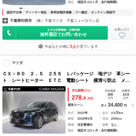
保証
保証付 (12ヶ月・走行無制限)
認定中古車
ディーラー保証
車両状態評価書
グー鑑定
オンライン商談可
千葉県印西市
（株）千葉マツダ 千葉ニュータウン店
お気に入り
まずは在庫確認・見積依頼
無料通話でお問い合わせ
5人
今あなたの他に
が見ています
マツダ
ＣＸ－６０ ２．５ ２５Ｓ Ｌパッケージ 地デジ 革シー
ト シートヒーター ＥＴＣ 電動シート 横滑り防止 メモ
リーナビ バックカメラ スマートキー ナビＴＶ オートエ
支払総額
(税込)
本体価格
諸費用
アコン キ－レス アルミ アイドリングストップ アダプテ
268
10.8
278.
8
万円
万円
万円
ィブクルーズ
34,400
通常ローン
月々
円
年式
2023年
走行
4.0万km
車検
2028年2月
排気
2500cc
整備
法定整備付
修復
なし
保証
保証付 (12ヶ月・走行無制限)