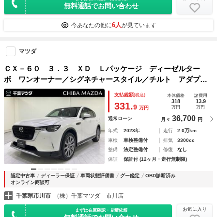
無料通話でお問い合わせ
6人
今あなたの他に
が見ています
マツダ
ＣＸ－６０ ３．３ ＸＤ Ｌパッケージ ディーゼルター
ボ ワンオーナー／シグネチャースタイル／チルト アダプテ
ィブクルコン 全周囲 Ｓヒーター 地上デジタル Ｐシー
支払総額
(税込)
本体価格
諸費用
ト 本革 電動リヤゲート キーレス ＬＥＤライト 盗難防
318
13.9
331.
9
万円
万円
万円
止装置 パノラマルーフ バックカメラ
36,700
通常ローン
月々
円
年式
2023年
走行
2.0万km
車検
車検整備付
排気
3300cc
整備
法定整備付
修復
なし
保証
保証付 (12ヶ月・走行無制限)
認定中古車
ディーラー保証
車両状態評価書
グー鑑定
OBD診断済み
オンライン商談可
千葉県市川市
（株）千葉マツダ 市川店
お気に入り
まずは在庫確認・見積依頼