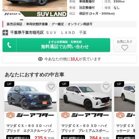
車検
車検整備付
排気
3300cc
整備
法定整備付
修復
なし
保証
保証付 (3ヶ月・3000km)
販売店保証
車両状態評価書
グー鑑定
オンライン商談可
千葉県千葉市稲毛区
ＳＵＶ ＬＡＮＤ 千葉
お気に入り
まずは在庫確認・見積依頼
無料通話でお問い合わせ
10人
今あなたの他に
が見ています
あなたにおすすめの中古車
UP
UP
UP
マツダ ＣＸ－６０ ＸＤ－ハイ
マツダ ＣＸ－６０ ＸＤ－ハイ
マツダ ＣＸ－
ブリッド エクスクルーシブス
ブリッド プレミアムスポー
ッケージ 禁
ポーツ 禁煙車 ブラックレザ
ツ 禁煙車 サンルーフ ＢＯ
２５インチナ
235.
284.
5
8
支払総額
支払総額
支払総額
(税込)
(税込)
(税込)
万円
万円