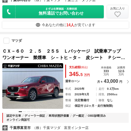
千葉県印西市
（株）千葉マツダ 千葉ニュータウン店
お気に入り
まずは在庫確認・見積依頼
無料通話でお問い合わせ
14人
今あなたの他に
が見ています
マツダ
ＣＸ－６０ ２．５ ２５Ｓ Ｌパッケージ 試乗車アップ
ワンオーナー 禁煙車 シ－トヒ－タ－ 皮シート Ｐシー
ト 禁煙車 オートマチックハイビーム メモリナビ キ－レ
支払総額
(税込)
本体価格
諸費用
ス アルミ ナビＴＶ ＵＳＢ オートエアコン アイドリン
333
12.5
345.
5
万円
万円
万円
グストップ
43,000
通常ローン
月々
円
年式
2025年
走行
0.3万km
車検
2028年3月
排気
2500cc
整備
法定整備付
修復
なし
保証
保証付 (12ヶ月・走行無制限)
認定中古車
ディーラー保証
車両状態評価書
グー鑑定
OBD診断済み
オンライン商談可
千葉県富里市
（株）千葉マツダ 富里インター店