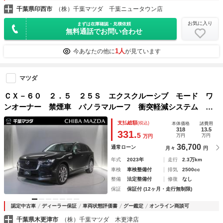
千葉県印西市
（株）千葉マツダ 千葉ニュータウン店
お気に入り
まずは在庫確認・見積依頼
無料通話でお問い合わせ
1人
今あなたの他に
が見ています
マツダ
ＣＸ－６０ ２．５ ２５Ｓ エクスクルーシブ モード ワ
ンオーナー 禁煙車 パノラマルーフ 衝突軽減システム ア
ダプティブクルーズコントロール 電動シート ＬＥＤヘッド
支払総額
(税込)
本体価格
諸費用
ランプ フルセグＴＶ キーレス 横滑り防止装置 フルオー
318
13.5
331.
5
万円
万円
万円
トエアコン 黒革シート ＥＴＣ
36,700
通常ローン
月々
円
年式
2023年
走行
2.3万km
車検
車検整備付
排気
2500cc
整備
法定整備付
修復
なし
保証
保証付 (12ヶ月・走行無制限)
認定中古車
ディーラー保証
車両状態評価書
グー鑑定
オンライン商談可
千葉県木更津市
（株）千葉マツダ 木更津店