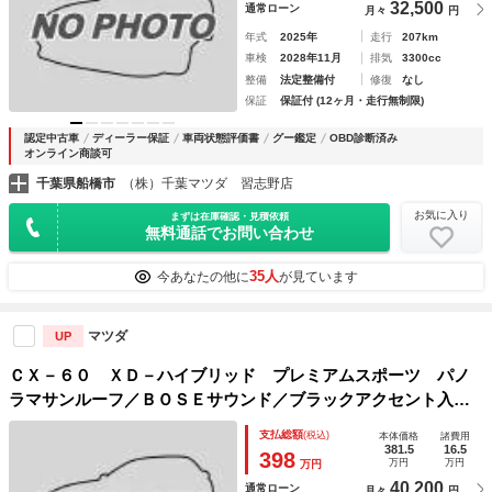
32,500
通常ローン
月々
円
年式
2025年
走行
207km
車検
2028年11月
排気
3300cc
整備
法定整備付
修復
なし
保証
保証付 (12ヶ月・走行無制限)
認定中古車
ディーラー保証
車両状態評価書
グー鑑定
OBD診断済み
オンライン商談可
千葉県船橋市
（株）千葉マツダ 習志野店
お気に入り
まずは在庫確認・見積依頼
無料通話でお問い合わせ
35人
今あなたの他に
が見ています
マツダ
UP
ＣＸ－６０ ＸＤ－ハイブリッド プレミアムスポーツ パノ
ラマサンルーフ／ＢＯＳＥサウンド／ブラックアクセント入革
コンビシート／スエード調インパネ／禁煙車／フロントエアロ
支払総額
(税込)
本体価格
諸費用
／ＢＳＭ／ＨＵＤ／純正１０インチナビ／アップルカープレイ
381.5
16.5
398
万円
万円
万円
／ＡｎｄｒｏｉｄＡＵＴＯ
40,200
通常ローン
月々
円