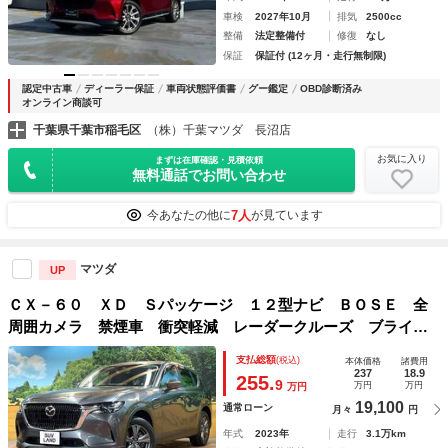
車検
2027年10月
排気
2500cc
整備
法定整備付
修復
なし
保証
保証付 (12ヶ月・走行無制限)
認定中古車
ディーラー保証
車両状態評価書
グー鑑定
OBD診断済み
オンライン商談可
千葉県千葉市稲毛区
（株）千葉マツダ 長沼店
お気に入り
まずは在庫確認・見積依頼
無料通話でお問い合わせ
7人
今あなたの他に
が見ています
マツダ
UP
ＣＸ－６０ ＸＤ Ｓパッケージ １２型ナビ ＢＯＳＥ 全
周囲カメラ 禁煙車 衝突軽減 レーダークルーズ ブライン
ドスポットモニター シートヒーター クリアランスソナー
支払総額
(税込)
本体価格
諸費用
パワーシート ＥＴＣ 純正１８インチＡＷ ＬＥＤヘッド
237
18.9
255.
9
万円
万円
万円
フルセグ
19,100
通常ローン
月々
円
年式
2023年
走行
3.1万km