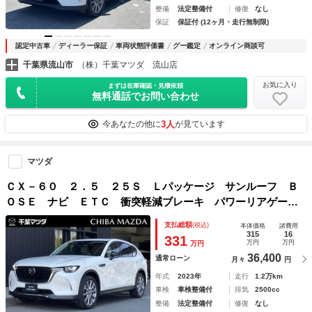
整備
法定整備付
修復
なし
保証
保証付 (12ヶ月・走行無制限)
認定中古車
ディーラー保証
車両状態評価書
グー鑑定
オンライン商談可
千葉県流山市
（株）千葉マツダ 流山店
お気に入り
まずは在庫確認・見積依頼
無料通話でお問い合わせ
3人
今あなたの他に
が見ています
マツダ
ＣＸ－６０ ２．５ ２５Ｓ Ｌパッケージ サンルーフ Ｂ
ＯＳＥ ナビ ＥＴＣ 衝突軽減ブレーキ パワーリアゲー
ト 地デジ シ－トヒ－タ－ クルコン クリアランスソナ
支払総額
(税込)
本体価格
諸費用
ー パワーシート ＥＴＣ メモリーナビ スマートキー バ
315
16
331
万円
万円
万円
ックカメラ ナビＴＶ
36,400
通常ローン
月々
円
年式
2023年
走行
1.2万km
車検
車検整備付
排気
2500cc
整備
法定整備付
修復
なし