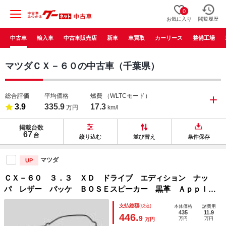
0
お気に入り
閲覧履歴
中古車
輸入車
中古車販売店
新車
車買取
カーリース
整備工場
マツダＣＸ－６０の中古車（千葉県）
総合評価
平均価格
燃費
（WLTCモード）
3.9
335.9
17.3
万円
km/l
掲載台数
67
台
絞り込む
並び替え
条件保存
マツダ
UP
ＣＸ－６０ ３．３ ＸＤ ドライブ エディション ナッ
パ レザー パッケ ＢＯＳＥスピーカー 黒革 Ａｐｐｌｅ
ＣａｒＰｌａｙ／ＡｎｄｒｏｉｄＡｕｔｏ シートヒーター／
支払総額
(税込)
本体価格
諸費用
ベンチレーション ＰＷシート ３６０度ビュー レーダーク
435
11.9
446.
9
万円
万円
万円
ルーズ ワイヤレス充電 パワーリフトゲート 純正ＡＷ