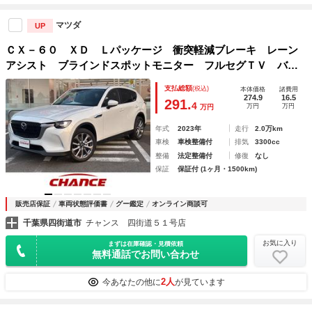
マツダ
UP
ＣＸ－６０ ＸＤ Ｌパッケージ 衝突軽減ブレーキ レーン
アシスト ブラインドスポットモニター フルセグＴＶ バッ
クカメラ サイドカメラ アイドリングストップ スマートキ
支払総額
(税込)
本体価格
諸費用
ー クルーズコントロール 電動格納ミラー
274.9
16.5
291.
4
万円
万円
万円
年式
2023年
走行
2.0万km
車検
車検整備付
排気
3300cc
整備
法定整備付
修復
なし
保証
保証付 (1ヶ月・1500km)
販売店保証
車両状態評価書
グー鑑定
オンライン商談可
千葉県四街道市
チャンス 四街道５１号店
お気に入り
まずは在庫確認・見積依頼
無料通話でお問い合わせ
2人
今あなたの他に
が見ています