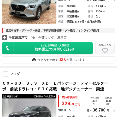
月々
円
年式
2023年
走行
0.7万km
車検
車検整備付
排気
3300cc
整備
法定整備付
修復
なし
保証
保証付 (12ヶ月・走行無制限)
認定中古車
ディーラー保証
車両状態評価書
グー鑑定
オンライン商談可
千葉県君津市
（株）千葉マツダ 君津店
お気に入り
まずは在庫確認・見積依頼
無料通話でお問い合わせ
12人
今あなたの他に
が見ています
マツダ
ＣＸ－６０ ３．３ ＸＤ Ｌパッケージ ディーゼルター
ボ 前後ドラレコ・ＥＴＣ搭載 地デジチューナー 禁煙 レ
ーダークルーズコントロール 電動リヤゲート Ｓヒーター
支払総額
(税込)
本体価格
諸費用
パワーシート 本革 ＬＥＤヘッドライト キーレス ＥＴ
318
11.8
329.
8
万円
万円
万円
Ｃ オートハイビーム 盗難防止装置
36,700
通常ローン
月々
円
年式
2023年
走行
1.4万km