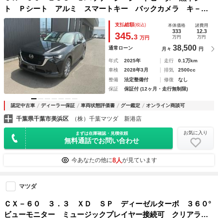
ト Ｐシート アルミ スマートキー バックカメラ キ－レ
ス ナビＴＶ メモリナビ オートエアコン アイドリングス
支払総額
(税込)
本体価格
諸費用
トップ アダプティブクルーズ 前後衝突被害軽減ブレーキ
333
12.3
345.
3
万円
万円
万円
横滑り防止
38,500
通常ローン
月々
円
年式
2025年
走行
0.1万km
車検
2028年3月
排気
2500cc
整備
法定整備付
修復
なし
保証
保証付 (12ヶ月・走行無制限)
認定中古車
ディーラー保証
車両状態評価書
グー鑑定
オンライン商談可
千葉県千葉市美浜区
（株）千葉マツダ 新港店
お気に入り
まずは在庫確認・見積依頼
無料通話でお問い合わせ
8人
今あなたの他に
が見ています
マツダ
ＣＸ－６０ ３．３ ＸＤ ＳＰ ディーゼルターボ ３６０°
ビューモニター ミュージックプレイヤー接続可 クリアラン