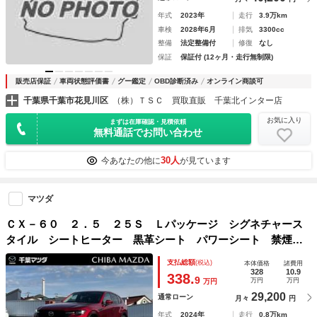
年式
2023年
走行
3.9万km
車検
2028年6月
排気
3300cc
整備
法定整備付
修復
なし
保証
保証付 (12ヶ月・走行無制限)
販売店保証
車両状態評価書
グー鑑定
OBD診断済み
オンライン商談可
千葉県千葉市花見川区
（株）ＴＳＣ 買取直販 千葉北インター店
お気に入り
まずは在庫確認・見積依頼
無料通話でお問い合わせ
30人
今あなたの他に
が見ています
マツダ
ＣＸ－６０ ２．５ ２５Ｓ Ｌパッケージ シグネチャース
タイル シートヒーター 黒革シート パワーシート 禁煙
車 スマートキー メモリーナビ バックカメラ オートマチ
支払総額
(税込)
本体価格
諸費用
ックハイビーム キ－レス オートエアコン ＥＴＣ ナビＴ
328
10.9
338.
9
万円
万円
万円
Ｖ アルミ
29,200
通常ローン
月々
円
年式
2024年
走行
0.8万km