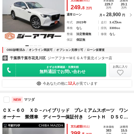
支払総額
(税込)
本体価格
諸費用
ー シートヒーター ＬＥＤヘッドライト パワーシート
229.7
20.1
249.
8
万円
万円
万円
28,900
通常ローン
月々
円
年式
2023年
走行
3.4万km
車検
なし
排気
3300cc
整備
法定整備無
修復
なし
保証
保証無
OBD診断済み
オンライン商談可
オプション見積り可
ローン仮審査
千葉県千葉市花見川区
ジーアフターＭＥＧＡ千葉北インター店
お気に入り
まずは在庫確認・見積依頼
無料通話でお問い合わせ
12人
今あなたの他に
が見ています
マツダ
NEW
ＣＸ－６０ ＸＤ－ハイブリッド プレミアムスポーツ ワン
オーナー 禁煙車 ディーラー保証付き シートＨ ＤＳＣ
レーダークルーズコントロール ナビＴＶ ＬＥＤヘッドライ
支払総額
(税込)
本体価格
諸費用
ト Ｐシート 本革シート ＥＴＣ アルミホイール メモリ
383
15.5
398.