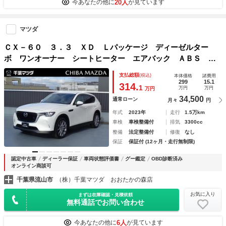
20人
今あなたの他に
が見ています
マツダ
ＣＸ－６０ ３．３ ＸＤ Ｌパッケージ ディーゼルター
ボ ワンオーナー シートヒーター エアバック ＡＢＳ パ
ワーリフトゲート シートヒータ 本革 レーダークルーズコ
支払総額
(税込)
本体価格
諸費用
ントロール 記録簿 パワーシート キーレス ＬＥＤ 盗難
299
15.1
314.
1
万円
万円
万円
防止装置 ナビ パワステ ＡＷ
34,500
通常ローン
月々
円
年式
2023年
走行
1.5万km
車検
車検整備付
排気
3300cc
整備
法定整備付
修復
なし
保証
保証付 (12ヶ月・走行無制限)
認定中古車
ディーラー保証
車両状態評価書
グー鑑定
OBD診断済み
オンライン商談可
千葉県流山市
（株）千葉マツダ おおたかの森店
お気に入り
まずは在庫確認・見積依頼
無料通話でお問い合わせ
6人
今あなたの他に
が見ています