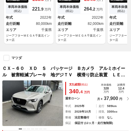
ーシート ＢＯＳＥサウンドサ
ＳＥサウンドシステム 純正１
Ｖ バック 
ラウンドシステム ドライバー
２．３インチナビ フルセグＴ
ーズコントロ
車両本体価格
車両本体価格
車両本体価格
221.
264.
9
2
万円
万円
パーソナライゼーションシステ
Ｖ 全周囲カメラ レーダーク
減システム 
(税込)
(税込)
(税込)
ム メーカーナビ アラウンド
ルーズコントロール 温冷シー
トモニター 
年式
2022年
年式
2022年
年式
ビューモニター フルセグＴ
ト ＬＥＤヘッドライト 衝突
ＬＥＤヘッド
走行距離
80,000km
走行距離
82,000km
走行距離
Ｖ 衝突軽減 ＡＣＣ ＬＫ
軽減ブレーキ 純正２０インチ
ート
Ａ ＢＳＭ
エリア
千葉県
ＡＷ
エリア
千葉県
エリア
ジーアフターＭＥＧＡ千葉北イン
ジーアフターＭＥＧＡ千葉北イン
ジーアフターＭ
ター店
ター店
ター店
マツダ
ＣＸ－６０ ＸＤ Ｓ パッケージ Ｂカメラ アルミホイー
ル 被害軽減ブレーキ 地デジＴＶ 横滑り防止装置 ＬＥ
Ｄ パワーステアリング キーレスエントリー エアコン Ｓ
支払総額
(税込)
本体価格
諸費用
ヒーター パワーウィンドウ 盗難防止装置 ターボ 運転席
328
12.4
340.
4
万円
万円
万円
エアバッグ
37,900
通常ローン
月々
円
年式
2025年
走行
589km
車検
2028年10月
排気
3300cc
整備
法定整備付
修復
なし
保証
保証付 (12ヶ月・走行無制限)