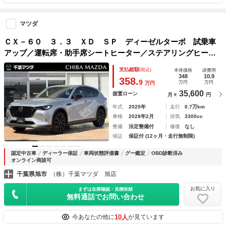
マツダ
ＣＸ－６０ ３．３ ＸＤ ＳＰ ディーゼルターボ 試乗車
アップ／運転席・助手席シートヒーター／ステアリングヒータ
ー／シースルービュー機能付３６０°ビューモニター／１２．．
支払総額
(税込)
本体価格
諸費用
３インチセンターディスプレイ
348
10.9
358.
9
万円
万円
万円
35,600
据置ローン
月々
円
年式
2025年
走行
0.7万km
車検
2028年2月
排気
3300cc
整備
法定整備付
修復
なし
保証
保証付 (12ヶ月・走行無制限)
認定中古車
ディーラー保証
車両状態評価書
グー鑑定
OBD診断済み
オンライン商談可
千葉県旭市
（株）千葉マツダ 旭店
お気に入り
まずは在庫確認・見積依頼
無料通話でお問い合わせ
10人
今あなたの他に
が見ています