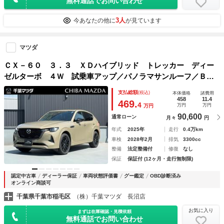
無料通話でお問い合わせ
3人
今あなたの他に
が見ています
マツダ
ＣＸ－６０ ３．３ ＸＤハイブリッド トレッカー ディー
ゼルターボ ４Ｗ 試乗車アップ／パノラマサンルーフ／ＢＯ
ＳＥ／ レーダークルーズコントロール 禁煙車 パノラマサ
支払総額
(税込)
本体価格
諸費用
ンルーフ フルセグ レザーシート オートマチックハイビー
458
11.4
469.
4
万円
万円
万円
ム ４ＷＤ スマートキー 電動リアゲート
90,600
通常ローン
月々
円
年式
2025年
走行
0.4万km
車検
2028年2月
排気
3300cc
整備
法定整備付
修復
なし
保証
保証付 (12ヶ月・走行無制限)
認定中古車
ディーラー保証
車両状態評価書
グー鑑定
OBD診断済み
オンライン商談可
千葉県千葉市稲毛区
（株）千葉マツダ 長沼店
お気に入り
まずは在庫確認・見積依頼
無料通話でお問い合わせ