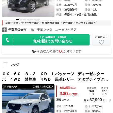
車検
2028年2月
排気
3300cc
整備
法定整備付
修復
なし
保証
保証付 (12ヶ月・走行無制限)
認定中古車
ディーラー保証
車両状態評価書
グー鑑定
オンライン商談可
千葉県佐倉市
（株）千葉マツダ ユーカリが丘店
お気に入り
まずは在庫確認・見積依頼
無料通話でお問い合わせ
3人
今あなたの他に
が見ています
マツダ
ＣＸ－６０ ３．３ ＸＤ Ｌパッケージ ディーゼルター
ボ ４ＷＤ 禁煙車 ４ＷＤ 黒革レザー アダプティブクル
コン 全周囲 禁煙 Ｓヒーター 地上デジタル Ｐシート
支払総額
(税込)
本体価格
諸費用
本革 電動リヤゲート キーレス ４ＷＤ ＬＥＤライト 記
328
12.6
340.
6
万円
万円
万円
録簿 盗難防止装置 オートハイビーム ＡＷ
37,900
通常ローン
月々
円
年式
2023年
走行
2.7万km
車検
2028年2月
排気
3300cc