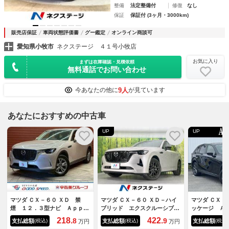
整備
法定整備付
修復
なし
保証
保証付 (3ヶ月・3000km)
販売店保証
車両状態評価書
グー鑑定
オンライン商談可
愛知県小牧市
ネクステージ ４１号小牧店
お気に入り
まずは在庫確認・見積依頼
無料通話でお問い合わせ
9人
今あなたの他に
が見ています
あなたにおすすめの中古車
UP
UP
マツダ ＣＸ－６０ ＸＤ 禁
マツダ ＣＸ－６０ ＸＤ－ハイ
マツダ ＣＸ－
煙 １２．３型ナビ Ａｐｐｌ
ブリッド エクスクルーシブス
ッケージ Ａ
ｅ ＣａｒＰｌａｙ バックカ
ポーツ ４ＷＤ ディーゼル
ｌａｙ 純正
218.
422.
8
9
支払総額
支払総額
支払総額
(税込)
(税込)
(税込)
万円
万円
メラ サイドカメラ ブライン
（軽油） 全周囲カメラ ＢＯ
ラ レーダー