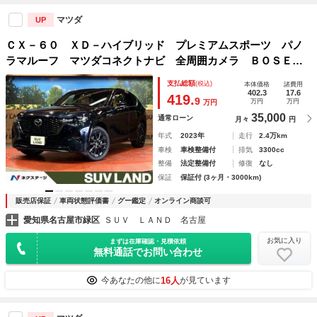
マツダ
UP
ＣＸ－６０ ＸＤ－ハイブリッド プレミアムスポーツ パノ
ラマルーフ マツダコネクトナビ 全周囲カメラ ＢＯＳＥサ
ウンド 衝突被害軽減システム レーダークルーズ 禁煙車
支払総額
(税込)
本体価格
諸費用
電動リアゲート ハーフレザーシート 全席シートヒーター
402.3
17.6
419.
9
万円
万円
万円
前席シートエアコン
35,000
通常ローン
月々
円
年式
2023年
走行
2.4万km
車検
車検整備付
排気
3300cc
整備
法定整備付
修復
なし
保証
保証付 (3ヶ月・3000km)
販売店保証
車両状態評価書
グー鑑定
オンライン商談可
愛知県名古屋市緑区
ＳＵＶ ＬＡＮＤ 名古屋
お気に入り
まずは在庫確認・見積依頼
無料通話でお問い合わせ
16人
今あなたの他に
が見ています