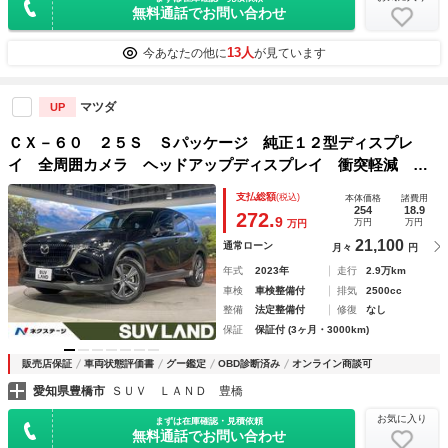
無料通話でお問い合わせ
13人
今あなたの他に
が見ています
マツダ
UP
ＣＸ－６０ ２５Ｓ Ｓパッケージ 純正１２型ディスプレ
イ 全周囲カメラ ヘッドアップディスプレイ 衝突軽減 レ
ーダークルーズ 純正１８ＡＷ コーナーセンサー ＬＥＤヘ
支払総額
(税込)
本体価格
諸費用
ッド＆フォグ スマートキー
254
18.9
272.
9
万円
万円
万円
21,100
通常ローン
月々
円
年式
2023年
走行
2.9万km
車検
車検整備付
排気
2500cc
整備
法定整備付
修復
なし
保証
保証付 (3ヶ月・3000km)
販売店保証
車両状態評価書
グー鑑定
OBD診断済み
オンライン商談可
愛知県豊橋市
ＳＵＶ ＬＡＮＤ 豊橋
お気に入り
まずは在庫確認・見積依頼
無料通話でお問い合わせ