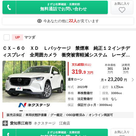
お気に入り
まずは在庫確認・見積依頼
無料通話でお問い合わせ
22人
今あなたの他に
が見ています
マツダ
UP
ＣＸ－６０ ＸＤ Ｌパッケージ 禁煙車 純正１２インチデ
ィスプレイ 全周囲カメラ 衝突被害軽減システム レーダー
クルーズレザーシート ドラレコ コーナーセンサー スマー
支払総額
(税込)
本体価格
諸費用
トキー ＬＥＤヘッド ビルトインＥＴＣ
301
18.9
319.
9
万円
万円
万円
23,200
通常ローン
月々
円
年式
2023年
走行
1.1万km
車検
車検整備付
排気
3300cc
整備
法定整備付
修復
なし
保証
保証付 (3ヶ月・3000km)
販売店保証
車両状態評価書
グー鑑定
OBD診断済み
オンライン商談可
愛知県江南市
ネクステージ 江南店
お気に入り
まずは在庫確認・見積依頼