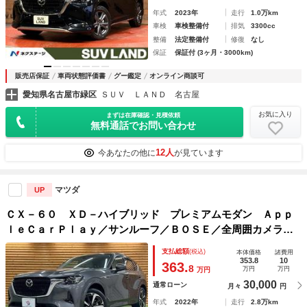
年式
2023年
走行
1.0万km
車検
車検整備付
排気
3300cc
整備
法定整備付
修復
なし
保証
保証付 (3ヶ月・3000km)
販売店保証
車両状態評価書
グー鑑定
オンライン商談可
愛知県名古屋市緑区
ＳＵＶ ＬＡＮＤ 名古屋
お気に入り
まずは在庫確認・見積依頼
無料通話でお問い合わせ
12人
今あなたの他に
が見ています
マツダ
UP
ＣＸ－６０ ＸＤ－ハイブリッド プレミアムモダン Ａｐｐ
ｌｅＣａｒＰｌａｙ／サンルーフ／ＢＯＳＥ／全周囲カメラ／
シートヒータ／シートクーラー／ブラインドスポットモニター
支払総額
(税込)
本体価格
諸費用
／ヘッドアップディスプレイ／クリアランスソナー／追従クル
353.8
10
363.
8
万円
万円
万円
ーズ／ステアリングヒーター
30,000
通常ローン
月々
円
年式
2022年
走行
2.8万km