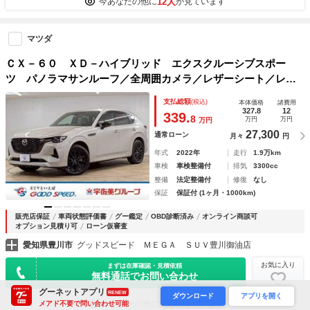
12人
今あなたの他に
が見ています
マツダ
ＣＸ－６０ ＸＤ－ハイブリッド エクスクルーシブスポー
ツ パノラマサンルーフ／全周囲カメラ／レザーシート／レー
ダークルーズコントロール／シートヒーター／シートクーラー
支払総額
(税込)
本体価格
諸費用
電動リヤゲート／ブラインドスポットモニター／ヘッドアップ
327.8
12
339.
8
万円
万円
万円
ディスプレイ／パドルシフト／ＬＥＤ
27,300
通常ローン
月々
円
年式
2022年
走行
1.9万km
車検
車検整備付
排気
3300cc
整備
法定整備付
修復
なし
保証
保証付 (1ヶ月・1000km)
販売店保証
車両状態評価書
グー鑑定
OBD診断済み
オンライン商談可
オプション見積り可
ローン仮審査
愛知県豊川市
グッドスピード ＭＥＧＡ ＳＵＶ豊川御油店
お気に入り
まずは在庫確認・見積依頼
無料通話でお問い合わせ
グーネットアプリ
RENEW
ダウンロード
アプリを開く
8人
今あなたの他に
が見ています
メアド不要で問い合わせ可能