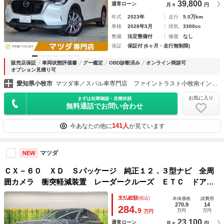
39,800
通常ローン
月々
円
年式
2023年
走行
5.0万km
車検
2028年3月
排気
3300cc
整備
法定整備付
修復
なし
保証
保証付 (6ヶ月・走行無制限)
販売店保証
車両状態評価書
グー鑑定
OBD診断済み
オンライン商談可
オプション見積り可
愛知県小牧市
マツダ車／スバル車専門店 ファイントラスト小牧南インター店
お気に入り
まずは在庫確認・見積依頼
無料通話でお問い合わせ
141人
今あなたの他に
が見ています
マツダ
NEW
ＣＸ－６０ ＸＤ Ｓパッケージ 純正１２．３型ナビ 全周
囲カメラ 衝突軽減装置 レーダークルーズ ＥＴＣ ドアバ
イザー ＬＥＤヘッド パワーシート シートヒーター シー
支払総額
(税込)
本体価格
諸費用
トベンチレーション ステアリングヒーター 電動リアゲート
270.9
14
284.
9
万円
万円
万円
23,100
通常ローン
月々
円