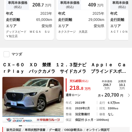
ドスポットモニター クリアラ
ＳＥサウンド 衝突被害軽減シ
ヒーター ス
車両本体価格
車両本体価格
車両本体価格
208.
409
7
万円
万円
ンスソナー レーダクルーズコ
ステム レーダークルーズ 禁
ー コーナー
(税込)
(税込)
(税込)
ントロール オートエアコン
煙車 電動リアゲート レザー
シート ヘッ
年式
2023年
年式
2025年
年式
ＥＴＣ
シート 全席シートヒーター
レイ スマー
走行距離
65,000km
走行距離
29,000km
走行距離
前席シートエアコン ドラレコ
インチＡＷ
エリア
愛知県
エリア
愛知県
エリア
グッドスピード ＭＥＧＡ ＳＵ
ネクステージ 大高店
ＡＣＴＩＯＮ１
Ｖ知立店
マツダ
ＣＸ－６０ ＸＤ 禁煙 １２．３型ナビ Ａｐｐｌｅ Ｃａ
ｒＰｌａｙ バックカメラ サイドカメラ ブラインドスポッ
トモニター クリアランスソナー レーダクルーズコントロー
支払総額
(税込)
本体価格
諸費用
ル オートエアコン ＥＴＣ
208.7
10.1
218.
8
万円
万円
万円
20,700
通常ローン
月々
円
年式
2023年
走行
6.5万km
車検
2028年2月
排気
3300cc
整備
法定整備付
修復
なし
保証
保証付 (1ヶ月・1000km)
販売店保証
車両状態評価書
グー鑑定
OBD診断済み
オンライン商談可