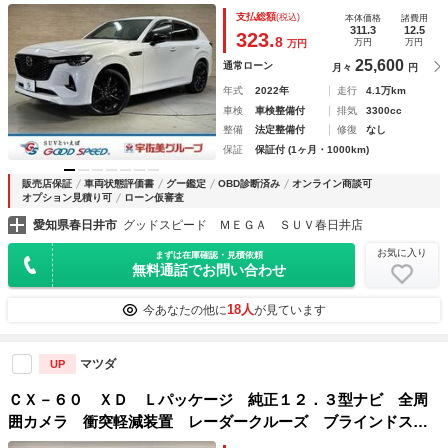
ア／レーダークルーズ／衝突軽減／レーンアシスト／シートヒ
支払総額
(税込)
本体価格
諸費用
ーター／シートメモリ／パワーシート／ＢＳＭ／コーナーセン
311.3
12.5
323.
8
万円
万円
万円
サー／２０インチアルミ／ＥＴＣ
25,600
通常ローン
月々
円
年式
2022年
走行
4.1万km
車検
車検整備付
排気
3300cc
整備
法定整備付
修復
なし
保証
保証付 (1ヶ月・1000km)
販売店保証
車両状態評価書
グー鑑定
OBD診断済み
オンライン商談可
オプション見積り可
ローン仮審査
愛知県春日井市
グッドスピード ＭＥＧＡ ＳＵＶ春日井店
お気に入り
まずは在庫確認・見積依頼
無料通話でお問い合わせ
18人
今あなたの他に
が見ています
マツダ
UP
ＣＸ－６０ ＸＤ Ｌパッケージ 純正１２．３型ナビ 全周
囲カメラ 衝突軽減装置 レーダークルーズ ブラインドスポ
ットモニター ＥＴＣ ドラレコ ヘッドアップディスプレ