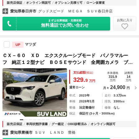
販売店保証
オンライン商談可
オプション見積り可
ローン仮審査
愛知県春日井市
グッドスピード ＭＥＧＡ ＳＵＶ春日井店
お気に入り
まずは在庫確認・見積依頼
無料通話でお問い合わせ
マツダ
UP
ＣＸ－６０ ＸＤ エクスクルーシブモード パノラマルー
フ 純正１２型ナビ ＢＯＳＥサウンド 全周囲カメラ ブラ
インドスポットモニター 衝突軽減 レーダークルーズ 電動
支払総額
(税込)
本体価格
諸費用
リアゲート パワーシート 純正２０ＡＷ
315.9
14
329.
9
万円
万円
万円
24,900
通常ローン
月々
円
年式
2023年
走行
3.3万km
車検
2028年3月
排気
3300cc
整備
法定整備付
修復
なし
保証
保証付 (3ヶ月・3000km)
販売店保証
車両状態評価書
グー鑑定
OBD診断済み
オンライン商談可
愛知県豊橋市
ＳＵＶ ＬＡＮＤ 豊橋