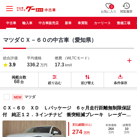
0
お気に入り
閲覧履歴
中古車
輸入車
中古車販売店
新車
車買取
カーリース
整備工場
マツダＣＸ－６０の中古車（愛知県）
総合評価
平均価格
燃費
（WLTCモード）
3.9
336.2
17.3
万円
km/l
掲載台数
68
台
絞り込む
並び替え
条件保存
マツダ
NEW
ＣＸ－６０ ＸＤ Ｌパッケージ ６ヶ月走行距離無制限保証
付 純正１２．３インチナビ 衝突軽減ブレーキ レーダーク
ルーズコントロール ４ＷＤ パドルシフト コーナーセンサ
支払総額
(税込)
本体価格
諸費用
ー ブラインドスポットモニター 全周囲カメラ シートヒー
264
10
274
万円
万円
万円
ター