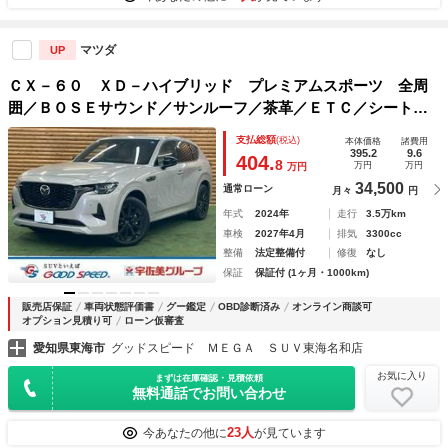
マツダ
UP
ＣＸ－６０ ＸＤ－ハイブリッド プレミアムスポーツ 全周
囲／ＢＯＳＥサウンド／サンルーフ／茶革／ＥＴＣ／シートヒ
ーター／ベンチレーション／追従クルコン／ヘッドアップディ
支払総額
(税込)
本体価格
諸費用
スプレイ／電動リアゲート／シートメモリ／コーナーセンサー
395.2
9.6
404.
8
万円
万円
万円
／ステアリングＨ
34,500
通常ローン
月々
円
年式
2024年
走行
3.5万km
車検
2027年4月
排気
3300cc
整備
法定整備付
修復
なし
保証
保証付 (1ヶ月・1000km)
販売店保証
車両状態評価書
グー鑑定
OBD診断済み
オンライン商談可
オプション見積り可
ローン仮審査
愛知県東海市
グッドスピード ＭＥＧＡ ＳＵＶ東海名和店
お気に入り
まずは在庫確認・見積依頼
無料通話でお問い合わせ
23人
今あなたの他に
が見ています