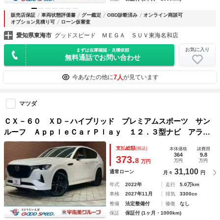
販売店保証
車両状態評価書
グー鑑定
OBD診断済み
オンライン商談可
オプション見積り可
ローン仮審査
愛知県東海市
グッドスピード ＭＥＧＡ ＳＵＶ東海名和店
お気に入り
まずは在庫確認・見積依頼
無料通話でお問い合わせ
7人
今あなたの他に
が見ています
マツダ
ＣＸ－６０ ＸＤ－ハイブリッド プレミアムスポーツ サン
ルーフ ＡｐｐｌｅＣａｒＰｌａｙ １２．３型ナビ アラウ
ンドビューモニター サンルーフ ＡＣ１００Ｖ シートクー
支払総額
(税込)
本体価格
諸費用
ラー シートヒーター パワーシート シートメモリ レーダ
364
9.8
373.
8
万円
万円
万円
クルーズコントロール
31,100
通常ローン
月々
円
年式
2022年
走行
5.0万km
車検
2027年11月
排気
3300cc
整備
法定整備付
修復
なし
保証
保証付 (1ヶ月・1000km)