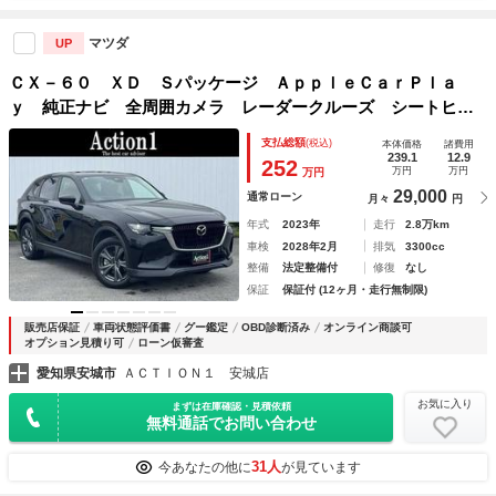
マツダ
UP
ＣＸ－６０ ＸＤ Ｓパッケージ ＡｐｐｌｅＣａｒＰｌａ
ｙ 純正ナビ 全周囲カメラ レーダークルーズ シートヒー
ター ステアリングヒーター コーナーセンサー パワーシー
支払総額
(税込)
本体価格
諸費用
ト ヘッドアップディスプレイ スマートキー 純正１８イン
239.1
12.9
252
万円
万円
万円
チＡＷ
29,000
通常ローン
月々
円
年式
2023年
走行
2.8万km
車検
2028年2月
排気
3300cc
整備
法定整備付
修復
なし
保証
保証付 (12ヶ月・走行無制限)
販売店保証
車両状態評価書
グー鑑定
OBD診断済み
オンライン商談可
オプション見積り可
ローン仮審査
愛知県安城市
ＡＣＴＩＯＮ１ 安城店
お気に入り
まずは在庫確認・見積依頼
無料通話でお問い合わせ
31人
今あなたの他に
が見ています