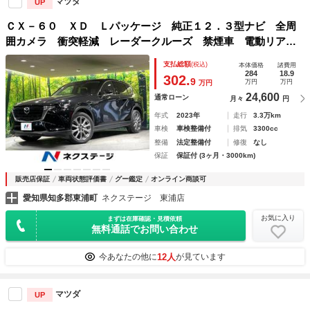
マツダ
UP
ＣＸ－６０ ＸＤ Ｌパッケージ 純正１２．３型ナビ 全周
囲カメラ 衝突軽減 レーダークルーズ 禁煙車 電動リアゲ
ート レザーシート 全席シートヒーター 前後ドラレコ コ
支払総額
(税込)
本体価格
諸費用
ーナーセンサー ＡＣ１５０Ｗ電源 ブラインドスポットモニ
284
18.9
302.
9
万円
万円
万円
ター
24,600
通常ローン
月々
円
年式
2023年
走行
3.3万km
車検
車検整備付
排気
3300cc
整備
法定整備付
修復
なし
保証
保証付 (3ヶ月・3000km)
販売店保証
車両状態評価書
グー鑑定
オンライン商談可
愛知県知多郡東浦町
ネクステージ 東浦店
お気に入り
まずは在庫確認・見積依頼
無料通話でお問い合わせ
12人
今あなたの他に
が見ています
マツダ
UP