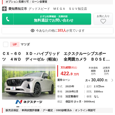
オプション見積り可
ローン仮審査
愛知県知立市
グッドスピード ＭＥＧＡ ＳＵＶ知立店
お気に入り
まずは在庫確認・見積依頼
無料通話でお問い合わせ
103人
今あなたの他に
が見ています
マツダ
UP
ＣＸ－６０ ＸＤ－ハイブリッド エクスクルーシブスポー
ツ ４ＷＤ ディーゼル（軽油） 全周囲カメラ ＢＯＳＥサ
ウンド 衝突被害軽減システム レーダークルーズ 禁煙車
支払総額
(税込)
本体価格
諸費用
電動リアゲート レザーシート 全席シートヒーター 前席シ
409
13.9
422.
9
万円
万円
万円
ートエアコン ドラレコ
30,400
通常ローン
月々
円
年式
2025年
走行
2.9万km
車検
2028年2月
排気
3300cc
整備
法定整備付
修復
なし
保証
保証付 (3ヶ月・3000km)
販売店保証
車両状態評価書
グー鑑定
OBD診断済み
オンライン商談可