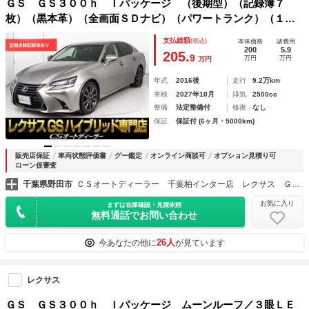
ＧＳ ＧＳ３００ｈ Ｉパッケージ （後期型）（記録簿７
枚）（黒本革）（全画面ＳＤナビ）（パワートランク）（１９
インチＡＷ）（セーフティシステム＋）（レーダークルーズ）
支払総額
(税込)
本体価格
諸費用
（プリクラッシュ）（ＢＳＭ）（クリアランスソナー）（冷暖
200
5.9
205.
9
万円
万円
万円
房シート）
年式
2016後
走行
9.2万km
車検
2027年10月
排気
2500cc
整備
法定整備付
修復
なし
保証
保証付 (6ヶ月・5000km)
販売店保証
車両状態評価書
グー鑑定
オンライン商談可
オプション見積り可
ローン仮審査
千葉県野田市
ＣＳオートディーラー 千葉柏インター店 レクサス ＧＳ・ＧＳ－ＨＶ・ＩＳ・ＩＳ－ＨＶ 中古車専門店
お気に入り
まずは在庫確認・見積依頼
無料通話でお問い合わせ
26人
今あなたの他に
が見ています
レクサス
ＧＳ ＧＳ３００ｈ Ｉパッケージ ムーンルーフ／３眼ＬＥ