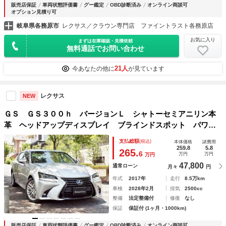
販売店保証
車両状態評価書
グー鑑定
OBD診断済み
オンライン商談可
オプション見積り可
岐阜県各務原市
レクサス／クラウン専門店 ファイントラスト各務原店
お気に入り
まずは在庫確認・見積依頼
無料通話でお問い合わせ
21人
今あなたの他に
が見ています
レクサス
NEW
ＧＳ ＧＳ３００ｈ バージョンＬ シャトーセミアニリン本
革 ヘッドアップディスプレイ ブラインドスポット パワー
トランク キャンセラー ドラレコ スマートキー２本 カー
支払総額
(税込)
本体価格
諸費用
ドキー
259.8
5.8
265.
6
万円
万円
万円
47,800
通常ローン
月々
円
年式
2017年
走行
8.5万km
車検
2028年2月
排気
2500cc
整備
法定整備付
修復
なし
保証
保証付 (1ヶ月・1000km)
販売店保証
車両状態評価書
グー鑑定
OBD診断済み
オンライン商談可