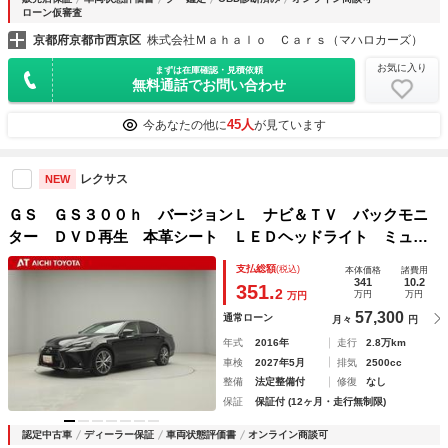
ローン仮審査
京都府京都市西京区
株式会社Ｍａｈａｌｏ Ｃａｒｓ（マハロカーズ）
お気に入り
まずは在庫確認・見積依頼
無料通話でお問い合わせ
45人
今あなたの他に
が見ています
レクサス
NEW
ＧＳ ＧＳ３００ｈ バージョンＬ ナビ＆ＴＶ バックモニ
ター ＤＶＤ再生 本革シート ＬＥＤヘッドライト ミュー
ジックプレイヤー接続可 メモリーナビ ワンオーナー クル
支払総額
(税込)
本体価格
諸費用
ーズコントロール ドライブレコーダー パワーシート スマ
341
10.2
351.
2
万円
万円
万円
ートキー
57,300
通常ローン
月々
円
年式
2016年
走行
2.8万km
車検
2027年5月
排気
2500cc
整備
法定整備付
修復
なし
保証
保証付 (12ヶ月・走行無制限)
認定中古車
ディーラー保証
車両状態評価書
オンライン商談可