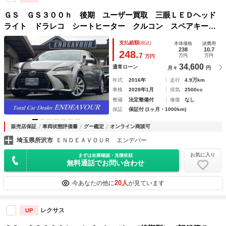
ＧＳ ＧＳ３００ｈ 後期 ユーザー買取 三眼ＬＥＤヘッド
ライト ドラレコ シートヒーター クルコン スペアキーカ
ードキー
支払総額
(税込)
本体価格
諸費用
238
10.7
248.
7
万円
万円
万円
34,600
通常ローン
月々
円
年式
2016年
走行
4.9万km
車検
2028年1月
排気
2500cc
整備
法定整備付
修復
なし
保証
保証付 (1ヶ月・1000km)
販売店保証
車両状態評価書
グー鑑定
オンライン商談可
埼玉県所沢市
ＥＮＤＥＡＶＯＵＲ エンデバー
お気に入り
まずは在庫確認・見積依頼
無料通話でお問い合わせ
20人
今あなたの他に
が見ています
レクサス
UP