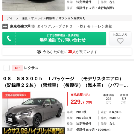
整備
法定整備付
修復
なし
保証
保証付 (1ヶ月・走行無制限)
ディーラー保証
オンライン商談可
オプション見積り可
東京都東大和市
ダイワグループＣＰＯ （株）モトーレン東都
お気に入り
まずは在庫確認・見積依頼
無料通話でお問い合わせ
38人
今あなたの他に
が見ています
レクサス
UP
ＧＳ ＧＳ３００ｈ Ｉパッケージ （モデリスタエアロ）
（記録簿２２枚）（禁煙車）（後期型）（黒本革）（パワート
ランク）（全画面ＳＤナビ）（セーフティシステム＋）（レー
支払総額
(税込)
本体価格
諸費用
ダークルーズ）（プリクラッシュ）（クリアランスソナー）
224
5.7
229.
7
万円
万円
万円
（エアシート）
年式
2016後
走行
8.6万km
車検
2027年6月
排気
2500cc
整備
法定整備付
修復
なし
保証
保証付 (6ヶ月・5000km)