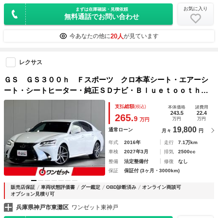
お気に入り
まずは在庫確認・見積依頼
無料通話でお問い合わせ
20人
今あなたの他に
が見ています
レクサス
ＧＳ ＧＳ３００ｈ Ｆスポーツ クロ本革シート・エアーシ
ート・シートヒーター・純正ＳＤナビ・Ｂｌｕｅｔｏｏｔｈオ
ーディオ・フルセグ・・Ｂカメラ・プリクラッシュセーフティ
支払総額
(税込)
本体価格
諸費用
ー・レーダークルーズコントロール・レーンキープ・ドラレ
243.5
22.4
265.
9
万円
万円
万円
コ・ＵＳＢ
19,800
通常ローン
月々
円
年式
2016年
走行
7.1万km
車検
2027年3月
排気
2500cc
整備
法定整備付
修復
なし
保証
保証付 (3ヶ月・3000km)
販売店保証
車両状態評価書
グー鑑定
OBD診断済み
オンライン商談可
オプション見積り可
兵庫県神戸市東灘区
ワンゼット東神戸