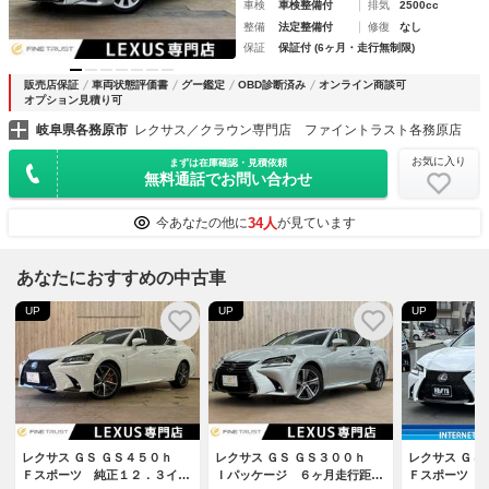
車検
車検整備付
排気
2500cc
整備
法定整備付
修復
なし
保証
保証付 (6ヶ月・走行無制限)
販売店保証
車両状態評価書
グー鑑定
OBD診断済み
オンライン商談可
オプション見積り可
岐阜県各務原市
レクサス／クラウン専門店 ファイントラスト各務原店
お気に入り
まずは在庫確認・見積依頼
無料通話でお問い合わせ
34人
今あなたの他に
が見ています
あなたにおすすめの中古車
UP
UP
UP
レクサス ＧＳ ＧＳ４５０ｈ
レクサス ＧＳ ＧＳ３００ｈ
レクサス Ｇ
Ｆスポーツ 純正１２．３イン
Ｉパッケージ ６ヶ月走行距離
Ｆスポーツ【