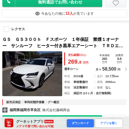
無料通話でお問い合わせ
12人
今あなたの他に
が見ています
レクサス
ＧＳ ＧＳ３００ｈ Ｆスポーツ １年保証 禁煙１オーナ
ー サンルーフ ヒーター付き黒革エアーシート ＴＲＤエア
ロ＆マフラー マークレビンソン ＢＳＭ ＨＵＤ Ｂカメ
支払総額
(税込)
本体価格
諸費用
ラ ＥＴＣ２．０ パワーバックドア クルコン ドラレコ
260
9.8
269.
8
万円
万円
万円
フィルム施工
58,500
通常ローン
月々
円
年式
2016後
走行
13.7万km
車検
車検整備付
排気
2500cc
整備
法定整備付
修復
なし
保証
保証付 (12ヶ月・走行無制限)
販売店保証
車両状態評価書
グー鑑定
福岡県福岡市早良区
株式会社藤嶋商会
お気に入り
まずは在庫確認・見積依頼
グーネットアプリ
RENEW
無料通話でお問い合わせ
ダウンロード
アプリを開く
メアド不要で問い合わせ可能