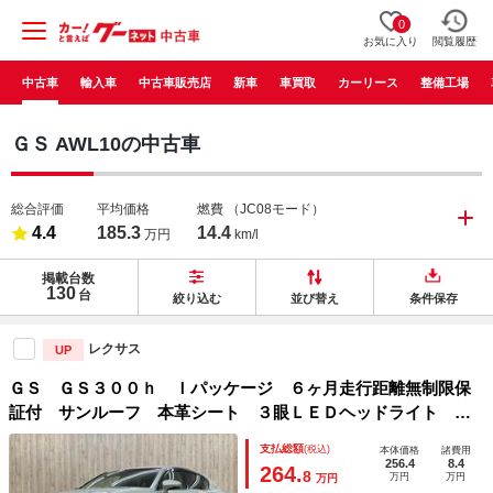
0
お気に入り
閲覧履歴
中古車
輸入車
中古車販売店
新車
車買取
カーリース
整備工場
ＧＳ AWL10の中古車
総合評価
平均価格
燃費
（JC08モード）
4.4
185.3
14.4
万円
km/l
掲載台数
130
台
絞り込む
並び替え
条件保存
レクサス
UP
ＧＳ ＧＳ３００ｈ Ｉパッケージ ６ヶ月走行距離無制限保
証付 サンルーフ 本革シート ３眼ＬＥＤヘッドライト 衝
突軽減ブレーキ コーナーセンサー レーダークルーズコント
支払総額
(税込)
本体価格
諸費用
ロール 純正１２．３インチナビ シートエアコン シートヒ
256.4
8.4
264.
8
万円
万円
万円
ーター