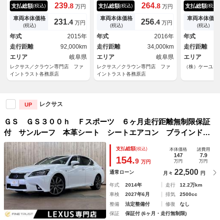
チナビ サンルーフ 本革シー
無制限保証付 サンルーフ 本
製造タイヤ】
239.
264.
8
8
支払総額
支払総額
支払総額
(税込)
(税込)
(税込)
万円
万円
ト レーダークルーズコントロ
革シート ３眼ＬＥＤヘッドラ
／距離４１２
ール 衝突軽減ブレーキ バッ
イト 衝突軽減ブレーキ コー
３型メーカー
車両本体価格
車両本体価格
車両本体価格
231.
256.
4
4
万円
万円
クカメラ Ｂｌｕｅｔｏｏｔ
ナーセンサー レーダークルー
ＣＤＤＶＤ／
(税込)
(税込)
(税込)
ｈ パワーシート シートヒー
ズコントロール 純正１２．３
バックカメラ
年式
2015年
年式
2016年
年式
ター シートエアコン ３眼Ｌ
インチナビ シートエアコン
ト／アダプテ
走行距離
92,000km
走行距離
34,000km
走行距離
ＥＤヘッド 禁煙車
シートヒーター
ＳＭ／ヘッド
エリア
岐阜県
エリア
岐阜県
ルミ／取説
エリア
レクサス／クラウン専門店 ファ
レクサス／クラウン専門店 ファ
（株）ケーユー
イントラスト各務原店
イントラスト各務原店
レクサス
UP
ＧＳ ＧＳ３００ｈ Ｆスポーツ ６ヶ月走行距離無制限保証
付 サンルーフ 本革シート シートエアコン ブラインドス
ポットモニター フルセグＴＶ レーダークルーズコントロー
支払総額
(税込)
本体価格
諸費用
ル 純正１２．３インチナビ バックカメラ パワーシート
147
7.9
154.
9
万円
万円
万円
22,500
通常ローン
月々
円
年式
2014年
走行
12.2万km
車検
2027年6月
排気
2500cc
整備
法定整備付
修復
なし
保証
保証付 (6ヶ月・走行無制限)