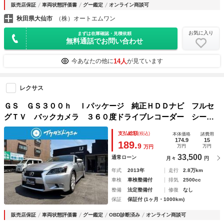
販売店保証
車両状態評価書
グー鑑定
オンライン商談可
秋田県大仙市
（株）オートエムワン
お気に入り
まずは在庫確認・見積依頼
無料通話でお問い合わせ
14人
今あなたの他に
が見ています
レクサス
ＧＳ ＧＳ３００ｈ Ｉパッケージ 純正ＨＤＤナビ フルセ
グＴＶ バックカメラ ３６０度ドライブレコーダー シート
ヒーター ＥＴＣ スマートキー プッシュスタート サンル
支払総額
(税込)
本体価格
諸費用
ーフ 皮シート
174.9
15
189.
9
万円
万円
万円
33,500
通常ローン
月々
円
年式
2013年
走行
2.8万km
車検
車検整備付
排気
2500cc
整備
法定整備付
修復
なし
保証
保証付 (1ヶ月・1000km)
販売店保証
車両状態評価書
グー鑑定
OBD診断済み
オンライン商談可