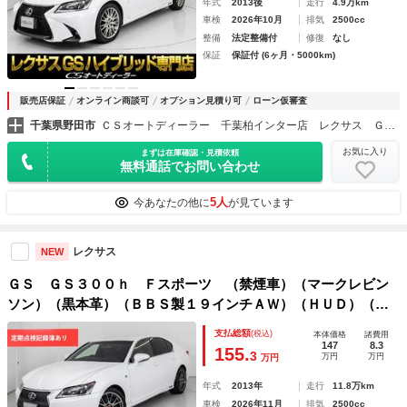
年式
2013後
走行
4.9万km
車検
2026年10月
排気
2500cc
整備
法定整備付
修復
なし
保証
保証付 (6ヶ月・5000km)
販売店保証
オンライン商談可
オプション見積り可
ローン仮審査
千葉県野田市
ＣＳオートディーラー 千葉柏インター店 レクサス ＧＳ・ＧＳ－ＨＶ・ＩＳ・ＩＳ－ＨＶ 中古車専門店
お気に入り
まずは在庫確認・見積依頼
無料通話でお問い合わせ
5人
今あなたの他に
が見ています
レクサス
NEW
ＧＳ ＧＳ３００ｈ Ｆスポーツ （禁煙車）（マークレビン
ソン）（黒本革）（ＢＢＳ製１９インチＡＷ）（ＨＵＤ）（レ
ーダークルーズ）（プリクラッシュ）（クリアランスソナー）
支払総額
(税込)
本体価格
諸費用
（エアシート）（シートヒーター）（ＬＥＤヘッドライト）
147
8.3
155.
3
万円
万円
万円
年式
2013年
走行
11.8万km
車検
2026年11月
排気
2500cc