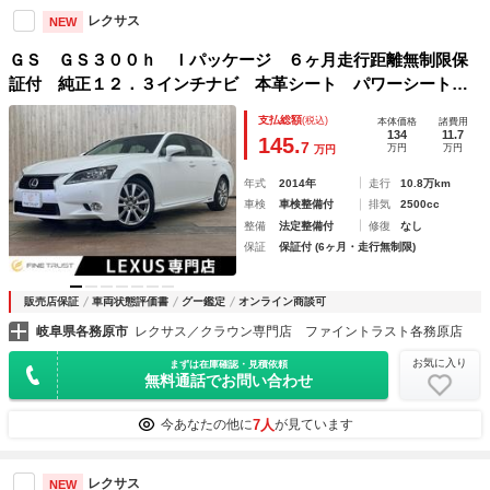
レクサス
NEW
ＧＳ ＧＳ３００ｈ Ｉパッケージ ６ヶ月走行距離無制限保
証付 純正１２．３インチナビ 本革シート パワーシート
ＭＴモード付 純正１８インチアルミホイール Ｂｌｕｅｔｏ
支払総額
(税込)
本体価格
諸費用
ｏｔｈ ＥＴＣ ＬＥＤヘッドライト フルセグ クルーズコ
134
11.7
145.
7
万円
万円
万円
ントロール
年式
2014年
走行
10.8万km
車検
車検整備付
排気
2500cc
整備
法定整備付
修復
なし
保証
保証付 (6ヶ月・走行無制限)
販売店保証
車両状態評価書
グー鑑定
オンライン商談可
岐阜県各務原市
レクサス／クラウン専門店 ファイントラスト各務原店
お気に入り
まずは在庫確認・見積依頼
無料通話でお問い合わせ
7人
今あなたの他に
が見ています
レクサス
NEW