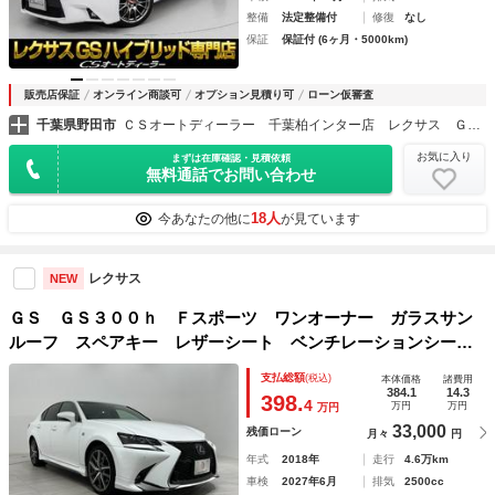
整備
法定整備付
修復
なし
保証
保証付 (6ヶ月・5000km)
販売店保証
オンライン商談可
オプション見積り可
ローン仮審査
千葉県野田市
ＣＳオートディーラー 千葉柏インター店 レクサス ＧＳ・ＧＳ－ＨＶ・ＩＳ・ＩＳ－ＨＶ 中古車専門店
お気に入り
まずは在庫確認・見積依頼
無料通話でお問い合わせ
18人
今あなたの他に
が見ています
レクサス
NEW
ＧＳ ＧＳ３００ｈ Ｆスポーツ ワンオーナー ガラスサン
ルーフ スペアキー レザーシート ベンチレーションシー
ト ヘッドアップディスプレイ ＡＣＣ ＬＫＡ 純正ナビゲ
支払総額
(税込)
本体価格
諸費用
ーション ＴＶ バックカメラ ＰＤＣ ＥＴＣ １９ＡＷ
384.1
14.3
398.
4
万円
万円
万円
33,000
残価ローン
月々
円
年式
2018年
走行
4.6万km
車検
2027年6月
排気
2500cc