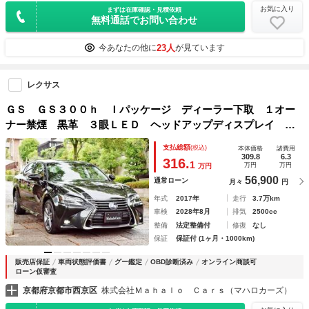
お気に入り
まずは在庫確認・見積依頼
無料通話でお問い合わせ
23人
今あなたの他に
が見ています
レクサス
ＧＳ ＧＳ３００ｈ Ｉパッケージ ディーラー下取 １オー
ナー禁煙 黒革 ３眼ＬＥＤ ヘッドアップディスプレイ ブ
ラインドスポット ソナー ドラレコ スマートキー２本 カ
支払総額
(税込)
本体価格
諸費用
ードキー 車検Ｒ１０年８月 車検整備付
309.8
6.3
316.
1
万円
万円
万円
56,900
通常ローン
月々
円
年式
2017年
走行
3.7万km
車検
2028年8月
排気
2500cc
整備
法定整備付
修復
なし
保証
保証付 (1ヶ月・1000km)
販売店保証
車両状態評価書
グー鑑定
OBD診断済み
オンライン商談可
ローン仮審査
京都府京都市西京区
株式会社Ｍａｈａｌｏ Ｃａｒｓ（マハロカーズ）