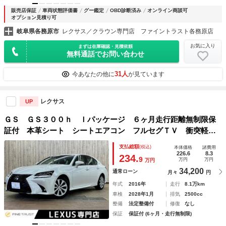
販売店保証
車両状態評価書
グー鑑定
OBD診断済み
オンライン商談可
オプション見積り可
岐阜県各務原市
レクサス／クラウン専門店 ファイントラスト各務原店
お気に入り
まずは在庫確認・見積依頼
無料通話でお問い合わせ
31人
今あなたの他に
が見ています
レクサス
UP
ＧＳ ＧＳ３００ｈ Ｉパッケージ ６ヶ月走行距離無制限保
証付 本革シート シートエアコン フルセグＴＶ 衝突軽減
ブレーキ コーナーセンサー バックカメラ 純正１２．３イ
支払総額
(税込)
本体価格
諸費用
ンチナビ パワーシート シートヒーター Ｂｌｕｅｔｏｏｔ
226.6
8.3
234.
9
万円
万円
万円
ｈ 禁煙車
34,200
通常ローン
月々
円
年式
2016年
走行
8.1万km
車検
2028年1月
排気
2500cc
整備
法定整備付
修復
なし
保証
保証付 (6ヶ月・走行無制限)