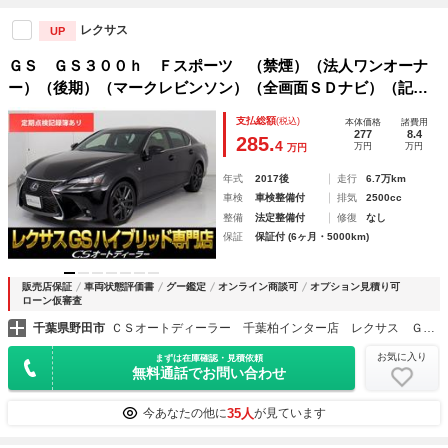
レクサス
UP
ＧＳ ＧＳ３００ｈ Ｆスポーツ （禁煙）（法人ワンオーナ
ー）（後期）（マークレビンソン）（全画面ＳＤナビ）（記録
簿１４枚）（セーフティシステム＋）（ＢＳＭ）（レーダーク
支払総額
(税込)
本体価格
諸費用
ルーズ）（プリクラッシュ）（クリアランスソナー）（エアシ
277
8.4
285.
4
万円
万円
万円
ート）
年式
2017後
走行
6.7万km
車検
車検整備付
排気
2500cc
整備
法定整備付
修復
なし
保証
保証付 (6ヶ月・5000km)
販売店保証
車両状態評価書
グー鑑定
オンライン商談可
オプション見積り可
ローン仮審査
千葉県野田市
ＣＳオートディーラー 千葉柏インター店 レクサス ＧＳ・ＧＳ－ＨＶ・ＩＳ・ＩＳ－ＨＶ 中古車専門店
お気に入り
まずは在庫確認・見積依頼
無料通話でお問い合わせ
35人
今あなたの他に
が見ています