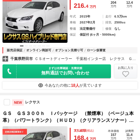
ニター）（エアシート）（シートヒーター）（後席コントロー
204
12.4
216.
4
万円
万円
万円
ルパネル）
年式
2015年
走行
6.5万km
車検
2027年2月
排気
2500cc
整備
法定整備付
修復
なし
保証
保証付 (6ヶ月・5000km)
販売店保証
オンライン商談可
オプション見積り可
ローン仮審査
千葉県野田市
ＣＳオートディーラー 千葉柏インター店 レクサス ＧＳ・ＧＳ－ＨＶ・ＩＳ・ＩＳ－ＨＶ 中古車専門店
お気に入り
まずは在庫確認・見積依頼
無料通話でお問い合わせ
18人
今あなたの他に
が見ています
レクサス
NEW
ＧＳ ＧＳ３００ｈ Ｉパッケージ （禁煙車）（ベージュ本
革）（パワートランク）（ＨＵＤ）（クリアランスソナー）
（エアシート）（シートヒーター）（オートクルーズ）（ＨＤ
支払総額
(税込)
本体価格
諸費用
Ｄマルチナビ）（バックモニター）（Ｂｌｕｅｔｏｏｔｈオー
157
11.4
168.
4
万円
万円
万円