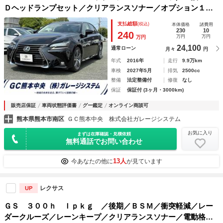
Ｄヘッドランプセット／クリアランスソナー／オプション１８
インチアルミホイール／カラーヘッドアップディスプレイ／カ
支払総額
(税込)
本体価格
諸費用
ーテンエアバッグ／パワートランクリッド／黒革シート／県内
230
10
240
万円
万円
万円
オーナー車
24,100
通常ローン
月々
円
年式
2016年
走行
9.9万km
車検
2027年5月
排気
2500cc
整備
法定整備付
修復
なし
保証
保証付 (3ヶ月・3000km)
販売店保証
車両状態評価書
グー鑑定
オンライン商談可
熊本県熊本市南区
ＧＣ熊本中央 株式会社ガレージシステム
お気に入り
まずは在庫確認・見積依頼
無料通話でお問い合わせ
13人
今あなたの他に
が見ています
レクサス
UP
ＧＳ ３００ｈ Ｉｐｋｇ ／後期／ＢＳＭ／衝突軽減／レー
ダークルーズ／レーンキープ／クリアランスソナー／電動格納