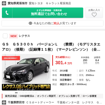
愛知県尾張旭市
愛知トヨタ キャラット尾張旭店
お気に入り
まずは在庫確認・見積依頼
無料通話でお問い合わせ
30人
今あなたの他に
が見ています
レクサス
NEW
ＧＳ ＧＳ３００ｈ バージョンＬ （禁煙）（モデリスタエ
アロ）（後期）（記録簿１１枚）（マークレビンソン）（全画
面ＳＤナビ）（本革）（ＨＵＤ）（１８インチＡＷ）（ＢＳ
支払総額
(税込)
本体価格
諸費用
Ｍ）（クリソナ）（パワートランク）（レーダークルーズ）
293
8.4
301.
4
万円
万円
万円
（プリクラ）
年式
2018後
走行
7.1万km
車検
車検整備付
排気
2500cc
整備
法定整備付
修復
なし
保証
保証付 (6ヶ月・5000km)
販売店保証
OBD診断済み
オンライン商談可
オプション見積り可
ローン仮審査
千葉県野田市
ＣＳオートディーラー 千葉柏インター店 レクサス ＧＳ・ＧＳ－ＨＶ・ＩＳ・ＩＳ－ＨＶ 中古車専門店