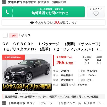
愛知県名古屋市中村区
株式会社 池田自動車
お気に入り
まずは在庫確認・見積依頼
無料通話でお問い合わせ
9人
今あなたの他に
が見ています
レクサス
UP
ＧＳ ＧＳ３００ｈ Ｉパッケージ （後期）（サンルーフ）
（モデリスタエアロ）（黒革）（セーフティシステム＋）（レ
ーダークルーズ）（プリクラッシュ）（クリアランスソナー）
支払総額
(税込)
本体価格
諸費用
（ＢＳＭ）（冷暖房シート）（ＳＤマルチナビ）（１８インチ
247
8.4
255.
4
万円
万円
万円
ＡＷ）
年式
2018後
走行
9.8万km
車検
車検整備付
排気
2500cc
整備
法定整備付
修復
なし
保証
保証付 (6ヶ月・5000km)
販売店保証
OBD診断済み
オンライン商談可
オプション見積り可
ローン仮審査
千葉県野田市
ＣＳオートディーラー 千葉柏インター店 レクサス ＧＳ・ＧＳ－ＨＶ・ＩＳ・ＩＳ－ＨＶ 中古車専門店