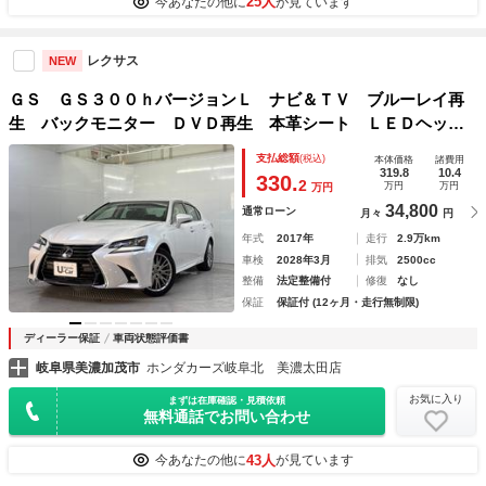
25人
今あなたの他に
が見ています
レクサス
NEW
ＧＳ ＧＳ３００ｈバージョンＬ ナビ＆ＴＶ ブルーレイ再
生 バックモニター ＤＶＤ再生 本革シート ＬＥＤヘッド
ライト パワートランク レーンアシスト オットマン クル
支払総額
(税込)
本体価格
諸費用
ーズコントロール ドライブレコーダー
319.8
10.4
330.
2
万円
万円
万円
34,800
通常ローン
月々
円
年式
2017年
走行
2.9万km
車検
2028年3月
排気
2500cc
整備
法定整備付
修復
なし
保証
保証付 (12ヶ月・走行無制限)
ディーラー保証
車両状態評価書
岐阜県美濃加茂市
ホンダカーズ岐阜北 美濃太田店
お気に入り
まずは在庫確認・見積依頼
無料通話でお問い合わせ
43人
今あなたの他に
が見ています