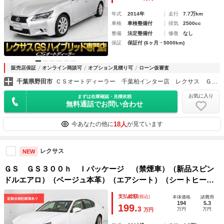
ディオ）
年式
2014年
走行
7.7万km
車検
車検整備付
排気
2500cc
整備
法定整備付
修復
なし
保証
保証付 (6ヶ月・5000km)
販売店保証
オンライン商談可
オプション見積り可
ローン仮審査
千葉県野田市
ＣＳオートディーラー 千葉柏インター店 レクサス ＧＳ・ＧＳ－ＨＶ・ＩＳ・ＩＳ－ＨＶ 中古車専門店
お気に入り
まずは在庫確認・見積依頼
無料通話でお問い合わせ
18人
今あなたの他に
が見ています
レクサス
NEW
ＧＳ ＧＳ３００ｈ Ｉパッケージ （禁煙車）（新品スピン
ドルエアロ）（ベージュ本革）（エアシート）（シートヒータ
ー）（シートメモリー）（ＨＤＤマルチナビ）（オートクルー
支払総額
(税込)
本体価格
諸費用
ズ）（パワーシート）（ＬＥＤヘッドライト）（ＬＥＤフォグ
194
5.3
199.
3
万円
万円
万円
ランプ）