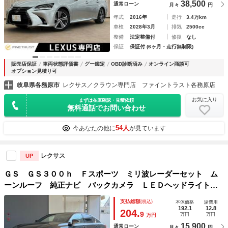
38,500
通常ローン
月々
円
年式
2016年
走行
3.4万km
車検
2028年3月
排気
2500cc
整備
法定整備付
修復
なし
保証
保証付 (6ヶ月・走行無制限)
販売店保証
車両状態評価書
グー鑑定
OBD診断済み
オンライン商談可
オプション見積り可
岐阜県各務原市
レクサス／クラウン専門店 ファイントラスト各務原店
お気に入り
まずは在庫確認・見積依頼
無料通話でお問い合わせ
54人
今あなたの他に
が見ています
レクサス
UP
ＧＳ ＧＳ３００ｈ Ｆスポーツ ミリ波レーダーセット ム
ーンルーフ 純正ナビ バックカメラ ＬＥＤヘッドライト
純正１９インチＡＷ 革巻ステアリング 黒革シート シート
支払総額
(税込)
本体価格
諸費用
ヒーター 電動サンシェード プレミアムサウンドシステム
192.1
12.8
204.
9
万円
万円
万円
ＥＴＣ
15,900
通常ローン
月々
円