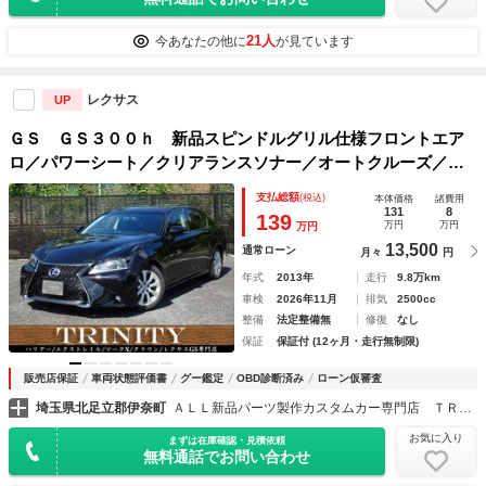
21人
今あなたの他に
が見ています
レクサス
UP
ＧＳ ＧＳ３００ｈ 新品スピンドルグリル仕様フロントエア
ロ／パワーシート／クリアランスソナー／オートクルーズ／Ｌ
ＥＤヘッドライト／純正ナビＴＶ／バックカメラ／ビルトイン
支払総額
(税込)
本体価格
諸費用
ＥＴＣ／Ｂｌｕｅｔｏｏｔｈオーディオ
131
8
139
万円
万円
万円
13,500
通常ローン
月々
円
年式
2013年
走行
9.8万km
車検
2026年11月
排気
2500cc
整備
法定整備無
修復
なし
保証
保証付 (12ヶ月・走行無制限)
販売店保証
車両状態評価書
グー鑑定
OBD診断済み
ローン仮審査
埼玉県北足立郡伊奈町
ＡＬＬ新品パーツ製作カスタムカー専門店 ＴＲＩＮＩＴＹ埼玉店 ハリアー／エクストレイル／マークＸ／クラウン／カムリ 専門店
お気に入り
まずは在庫確認・見積依頼
無料通話でお問い合わせ