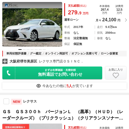
ミラー／パワーシート／シートヒーター・エアコン／ステアリ
支払総額
(税込)
本体価格
諸費用
ングヒーター／パワーバックドア／ＥＴＣ２．０／バックカメ
267.4
12.5
279.
9
万円
万円
万円
ラ
24,100
通常ローン
月々
円
年式
2017年
走行
5.0万km
車検
なし
排気
2500cc
整備
法定整備無
修復
なし
保証
保証無
車両状態評価書
グー鑑定
オンライン商談可
オプション見積り可
ローン仮審査
大阪府堺市美原区
レクサス専門店ＯＳＩＮＣ．
お気に入り
まずは在庫確認・見積依頼
無料通話でお問い合わせ
5人
今あなたの他に
が見ています
レクサス
NEW
ＧＳ ＧＳ３００ｈ バージョンＬ （黒革）（ＨＵＤ）（レ
ーダークルーズ）（プリクラッシュ）（クリアランスソナー）
（パワートランク）（ステアリングヒーター）（ドライバーモ
支払総額
(税込)
本体価格
諸費用