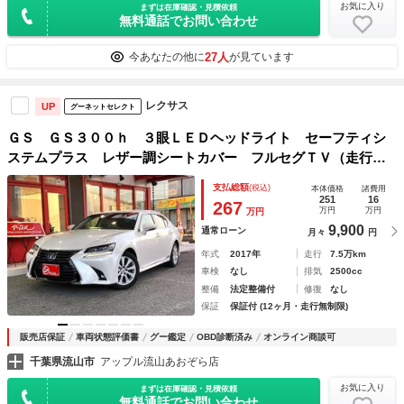
お気に入り
まずは在庫確認・見積依頼
無料通話でお問い合わせ
27人
今あなたの他に
が見ています
レクサス
UP
グーネットセレクト
ＧＳ ＧＳ３００ｈ ３眼ＬＥＤヘッドライト セーフティシ
ステムプラス レザー調シートカバー フルセグＴＶ（走行中
視聴可）サイドモール リアスポイラー 純１７ＡＷ ＥＴＣ
支払総額
(税込)
本体価格
諸費用
２．０ ドライブレコーダー パワーシート 禁煙車
251
16
267
万円
万円
万円
9,900
通常ローン
月々
円
年式
2017年
走行
7.5万km
車検
なし
排気
2500cc
整備
法定整備付
修復
なし
保証
保証付 (12ヶ月・走行無制限)
販売店保証
車両状態評価書
グー鑑定
OBD診断済み
オンライン商談可
千葉県流山市
アップル流山あおぞら店
お気に入り
まずは在庫確認・見積依頼
無料通話でお問い合わせ