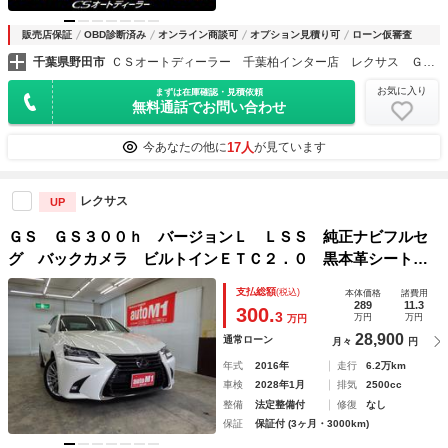
販売店保証
OBD診断済み
オンライン商談可
オプション見積り可
ローン仮審査
千葉県野田市
ＣＳオートディーラー 千葉柏インター店 レクサス ＧＳ・ＧＳ－ＨＶ・ＩＳ・ＩＳ－ＨＶ 中古車専門店
お気に入り
まずは在庫確認・見積依頼
無料通話でお問い合わせ
17人
今あなたの他に
が見ています
レクサス
UP
ＧＳ ＧＳ３００ｈ バージョンＬ ＬＳＳ 純正ナビフルセ
グ バックカメラ ビルトインＥＴＣ２．０ 黒本革シート
フロント左右シートヒーター＆ベンチレーター ステアリング
支払総額
(税込)
本体価格
諸費用
ヒーター ミラーヒーター 前後ドラレコ Ｒパワーゲート
289
11.3
300.
3
万円
万円
万円
禁煙車
28,900
通常ローン
月々
円
年式
2016年
走行
6.2万km
車検
2028年1月
排気
2500cc
整備
法定整備付
修復
なし
保証
保証付 (3ヶ月・3000km)