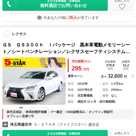
お気に入り
まずは在庫確認・見積依頼
無料通話でお問い合わせ
26人
今あなたの他に
が見ています
レクサス
ＧＳ ＧＳ３００ｈ Ｉパッケージ 黒本革電動メモリーシー
ト／シートベンチレーション／レクサスセーフティシステム＋
／レーダークルコン／クリアランスソナー／レーンアシスト／
支払総額
(税込)
本体価格
諸費用
ＢＳＭ／オートマチックハイビーム／ステアリングヒーター／
279.8
15.2
295
万円
万円
万円
純正ナビ
32,600
通常ローン
月々
円
年式
2016年
走行
1.9万km
車検
2027年5月
排気
2500cc
整備
法定整備無
修復
なし
保証
保証付 (1ヶ月・走行無制限)
販売店保証
車両状態評価書
グー鑑定
OBD診断済み
オンライン商談可
オプション見積り可
埼玉県越谷市
５－ＳＴＡＲ（ファイブスター）越谷店
お気に入り
まずは在庫確認・見積依頼