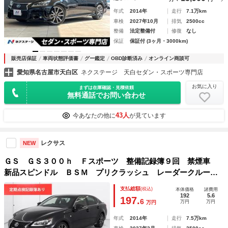
年式
2014年
走行
7.1万km
車検
2027年10月
排気
2500cc
整備
法定整備付
修復
なし
保証
保証付 (3ヶ月・3000km)
販売店保証
車両状態評価書
グー鑑定
OBD診断済み
オンライン商談可
愛知県名古屋市天白区
ネクステージ 天白セダン・スポーツ専門店
お気に入り
まずは在庫確認・見積依頼
無料通話でお問い合わせ
43人
今あなたの他に
が見ています
レクサス
NEW
ＧＳ ＧＳ３００ｈ Ｆスポーツ 整備記録簿９回 禁煙車
新品スピンドル ＢＳＭ プリクラッシュ レーダークルー
ズ パワートランク １９インチＡＷ オートハイビーム ク
支払総額
(税込)
本体価格
諸費用
リアランスソナー ＬＥＤヘッドライト 本革 Ｂｌｕｅｔｏ
192
5.6
197.
6
万円
万円
万円
ｏｔｈ
年式
2014年
走行
7.5万km