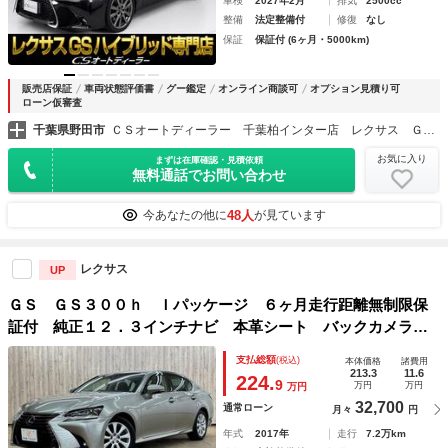
車検
2027年2月
排気
2500cc
整備
法定整備付
修復
なし
保証
保証付 (6ヶ月・5000km)
販売店保証
車両状態評価書
グー鑑定
オンライン商談可
オプション見積り可
ローン仮審査
千葉県野田市
ＣＳオートディーラー 千葉柏インター店 レクサス ＧＳ・ＧＳ－ＨＶ・ＩＳ・ＩＳ－ＨＶ 中古車専門店
お気に入り
まずは在庫確認・見積依頼
無料通話でお問い合わせ
48人
今あなたの他に
が見ています
レクサス
UP
ＧＳ ＧＳ３００ｈ Ｉパッケージ ６ヶ月走行距離無制限保
証付 純正１２．３インチナビ 本革シート バックカメラ
衝突軽減ブレーキ レーダークルーズコントロール ブライン
支払総額
(税込)
本体価格
諸費用
ドスポットモニター シートエアコン パワーシート 禁煙車
213.3
11.6
224.
9
万円
万円
万円
32,700
通常ローン
月々
円
年式
2017年
走行
7.2万km