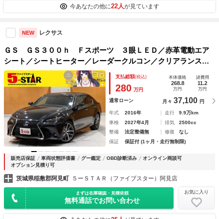
22人
今あなたの他に
が見ています
レクサス
NEW
ＧＳ ＧＳ３００ｈ Ｆスポーツ ３眼ＬＥＤ／赤革電動エア
シート／シートヒーター／レーダークルコン／クリアランスソ
ナー／レーンアシスト／ＥＴＣ２．０／パドルシフト／純正ナ
支払総額
(税込)
本体価格
諸費用
ビ／地デジ／Ｂｌｕｅｔｏｏｔｈ／バックカメラ／純正１９Ａ
268.8
11.2
280
万円
万円
万円
Ｗ
37,100
通常ローン
月々
円
年式
2016年
走行
9.9万km
車検
2027年4月
排気
2500cc
整備
法定整備無
修復
なし
保証
保証付 (1ヶ月・走行無制限)
販売店保証
車両状態評価書
グー鑑定
OBD診断済み
オンライン商談可
オプション見積り可
茨城県稲敷郡阿見町
５ーＳＴＡＲ（ファイブスター）阿見店
お気に入り
まずは在庫確認・見積依頼
無料通話でお問い合わせ