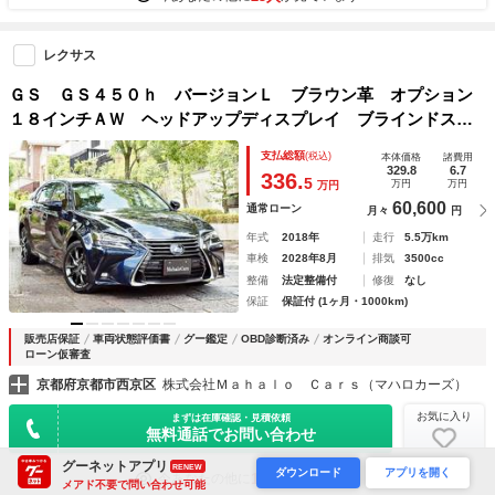
レクサス
ＧＳ ＧＳ４５０ｈ バージョンＬ ブラウン革 オプション
１８インチＡＷ ヘッドアップディスプレイ ブラインドスポ
ット クリアランスソナー パワートランク スマートキー２
支払総額
(税込)
本体価格
諸費用
本 カードキー 車検Ｒ１０年８月 車検整備付
329.8
6.7
336.
5
万円
万円
万円
60,600
通常ローン
月々
円
年式
2018年
走行
5.5万km
車検
2028年8月
排気
3500cc
整備
法定整備付
修復
なし
保証
保証付 (1ヶ月・1000km)
販売店保証
車両状態評価書
グー鑑定
OBD診断済み
オンライン商談可
ローン仮審査
京都府京都市西京区
株式会社Ｍａｈａｌｏ Ｃａｒｓ（マハロカーズ）
お気に入り
まずは在庫確認・見積依頼
無料通話でお問い合わせ
グーネットアプリ
RENEW
ダウンロード
アプリを開く
19人
今あなたの他に
が見ています
メアド不要で問い合わせ可能