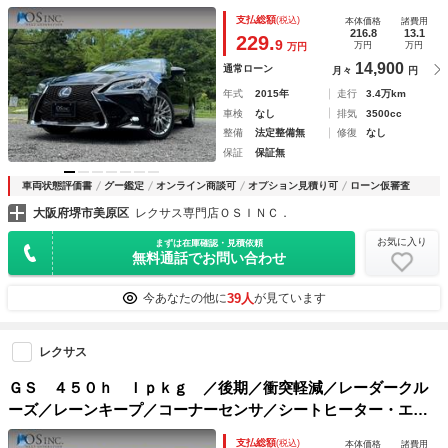
ー／パワーシート／ＢＬＫレザーシート／シートヒーター・エ
支払総額
(税込)
本体価格
諸費用
アコン／ＥＴＣ／バックカメラ／Ｂｌｕｅｔｏｏｔｈ
216.8
13.1
229.
9
万円
万円
万円
14,900
通常ローン
月々
円
年式
2015年
走行
3.4万km
車検
なし
排気
3500cc
整備
法定整備無
修復
なし
保証
保証無
車両状態評価書
グー鑑定
オンライン商談可
オプション見積り可
ローン仮審査
大阪府堺市美原区
レクサス専門店ＯＳＩＮＣ．
お気に入り
まずは在庫確認・見積依頼
無料通話でお問い合わせ
39人
今あなたの他に
が見ています
レクサス
ＧＳ ４５０ｈ Ｉｐｋｇ ／後期／衝突軽減／レーダークル
ーズ／レーンキープ／コーナーセンサ／シートヒーター・エア
コン／ハンドルヒーター／パワーシート／シートメモリ／電動
支払総額
(税込)
本体価格
諸費用