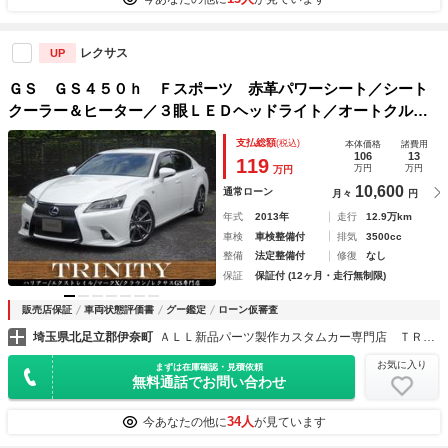
レクサス
UP
ＧＳ ＧＳ４５０ｈ Ｆスポーツ 赤革パワーシート／シート
クーラー＆ヒーター／３眼ＬＥＤヘッドライト／オートクルー
ズコントロール／ビルトインＥＴＣ／純正ナビＴＶ＆バックカ
支払総額
(税込)
本体価格
諸費用
メラ／Ｂｌｕｅｔｏｏｔｈオーディオ
106
13
119
万円
万円
万円
10,600
通常ローン
月々
円
年式
2013年
走行
12.9万km
車検
車検整備付
排気
3500cc
整備
法定整備付
修復
なし
保証
保証付 (12ヶ月・走行無制限)
販売店保証
車両状態評価書
グー鑑定
ローン仮審査
埼玉県北足立郡伊奈町
ＡＬＬ新品パーツ製作カスタムカー専門店 ＴＲＩＮＩＴＹ埼玉店 ハリアー／エクストレイル／マークＸ／クラウン／カムリ 専門店
お気に入り
まずは在庫確認・見積依頼
無料通話でお問い合わせ
34人
今あなたの他に
が見ています