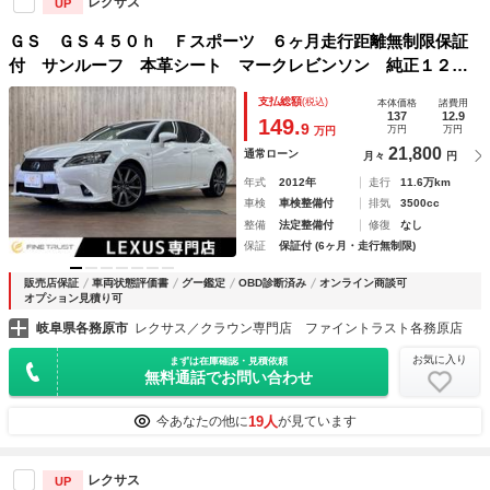
レクサス
UP
ＧＳ ＧＳ４５０ｈ Ｆスポーツ ６ヶ月走行距離無制限保証
付 サンルーフ 本革シート マークレビンソン 純正１２．
３インチナビ レーダークルーズコントロール 衝突軽減ブレ
支払総額
(税込)
本体価格
諸費用
ーキ クリアランスソナー バックカメラ シートエアコン
137
12.9
149.
9
万円
万円
万円
フルセグ
21,800
通常ローン
月々
円
年式
2012年
走行
11.6万km
車検
車検整備付
排気
3500cc
整備
法定整備付
修復
なし
保証
保証付 (6ヶ月・走行無制限)
販売店保証
車両状態評価書
グー鑑定
OBD診断済み
オンライン商談可
オプション見積り可
岐阜県各務原市
レクサス／クラウン専門店 ファイントラスト各務原店
お気に入り
まずは在庫確認・見積依頼
無料通話でお問い合わせ
19人
今あなたの他に
が見ています
レクサス
UP