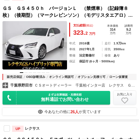
ＧＳ ＧＳ４５０ｈ バージョンＬ （禁煙車）（記録簿８
枚）（後期型）（マークレビンソン）（モデリスタエアロ）
（黒本革）（ＨＵＤ）（パワートランク）（ＢＳＭ）（プリク
支払総額
(税込)
本体価格
諸費用
ラッシュ）（全画面ＳＤナビ）（後席コントロールパネル）
314
9.2
323.
2
万円
万円
万円
（オットマン）
年式
2016後
走行
1.9万km
車検
2027年1月
排気
3500cc
整備
法定整備付
修復
あり
保証
保証付 (6ヶ月・5000km)
販売店保証
OBD診断済み
オンライン商談可
オプション見積り可
ローン仮審査
千葉県野田市
ＣＳオートディーラー 千葉柏インター店 レクサス ＧＳ・ＧＳ－ＨＶ・ＩＳ・ＩＳ－ＨＶ 中古車専門店
お気に入り
まずは在庫確認・見積依頼
無料通話でお問い合わせ
26人
今あなたの他に
が見ています
レクサス
UP