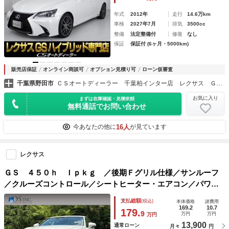
ドライト）
年式
2012年
走行
14.6万km
車検
2027年7月
排気
3500cc
整備
法定整備付
修復
なし
保証
保証付 (6ヶ月・5000km)
販売店保証
オンライン商談可
オプション見積り可
ローン仮審査
千葉県野田市
ＣＳオートディーラー 千葉柏インター店 レクサス ＧＳ・ＧＳ－ＨＶ・ＩＳ・ＩＳ－ＨＶ 中古車専門店
お気に入り
まずは在庫確認・見積依頼
無料通話でお問い合わせ
16人
今あなたの他に
が見ています
レクサス
ＧＳ ４５０ｈ Ｉｐｋｇ ／後期Ｆグリル仕様／サンルーフ
／クルーズコントロール／シートヒーター・エアコン／パワー
シート／シートメモリ／ＥＴＣ／Ｂｌｕｅｔｏｏｔｈ／バック
支払総額
(税込)
本体価格
諸費用
カメラ／フルセグＴＶ／プッシュスタート／ＵＳＢ接続
169.2
10.7
179.
9
万円
万円
万円
13,900
通常ローン
月々
円