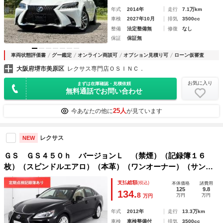
年式
2014年
走行
7.1万km
車検
2027年10月
排気
3500cc
整備
法定整備無
修復
なし
保証
保証無
車両状態評価書
グー鑑定
オンライン商談可
オプション見積り可
ローン仮審査
大阪府堺市美原区
レクサス専門店ＯＳＩＮＣ．
お気に入り
まずは在庫確認・見積依頼
無料通話でお問い合わせ
25人
今あなたの他に
が見ています
レクサス
NEW
ＧＳ ＧＳ４５０ｈ バージョンＬ （禁煙）（記録簿１６
枚）（スピンドルエアロ）（本革）（ワンオーナー）（サンル
ーフ）（１８ＡＷ）（ＬＥＤヘッドライト）（後席コントロー
支払総額
(税込)
本体価格
諸費用
ルパネル）（オートクルーズ）（クリアランスソナー）（冷暖
125
9.8
134.
8
万円
万円
万円
房シート）
年式
2012年
走行
13.3万km
車検
車検整備付
排気
3500cc