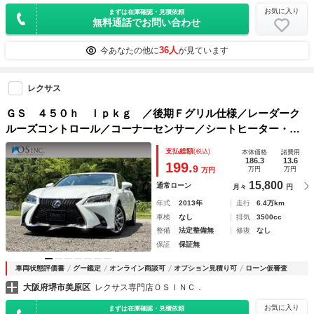
お気に入り
まずは在庫確認・見積依頼
無料通話でお問い合わせ
36人
今あなたの他に
が見ています
レクサス
ＧＳ ４５０ｈ Ｉｐｋｇ ／後期Ｆグリル仕様／レーダーク
ルーズコントロール／コーナーセンサー／シートヒーター・エ
アコン／パワーシート／シートメモリ／ＥＴＣ／Ｂｌｕｅｔｏ
支払総額
(税込)
本体価格
諸費用
ｏｔｈ／バックカメラ／プッシュスタート／電動格納ミラー
186.3
13.6
199.
9
万円
万円
万円
15,800
通常ローン
月々
円
年式
2013年
走行
6.4万km
車検
なし
排気
3500cc
整備
法定整備無
修復
なし
保証
保証無
車両状態評価書
グー鑑定
オンライン商談可
オプション見積り可
ローン仮審査
大阪府堺市美原区
レクサス専門店ＯＳＩＮＣ．
お気に入り
まずは在庫確認・見積依頼