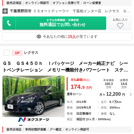
販売店保証
オンライン商談可
オプション見積り可
ローン仮審査
千葉県野田市
ＣＳオートディーラー 千葉柏インター店 レクサス ＧＳ・ＧＳ－ＨＶ・ＩＳ・ＩＳ－ＨＶ 中古車専門店
お気に入り
まずは在庫確認・見積依頼
無料通話でお問い合わせ
15人
今あなたの他に
が見ています
レクサス
UP
ＧＳ ＧＳ４５０ｈ Ｉパッケージ メーカー純正ナビ シー
トベンチレーション メモリー機能付きパワーシート ステア
リングヒーター Ｂｌｕｅｔｏｏｔｈ ＥＴＣ レーダークル
支払総額
(税込)
本体価格
諸費用
ーズ ＬＥＤヘッド＆フォグ クリアランスソナー 禁煙車
160.3
14.6
174.
9
万円
万円
万円
12,200
通常ローン
月々
円
年式
2013年
走行
8.7万km
車検
2028年3月
排気
3500cc
整備
法定整備付
修復
なし
保証
保証付 (3ヶ月・3000km)
販売店保証
車両状態評価書
グー鑑定
オンライン商談可