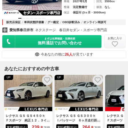
車検
2027年3月
排気
3500cc
整備
法定整備付
修復
なし
保証
保証付 (3ヶ月・3000km)
販売店保証
車両状態評価書
グー鑑定
OBD診断済み
オンライン商談可
愛知県春日井市
ネクステージ 春日井セダン・スポーツ専門店
お気に入り
まずは在庫確認・見積依頼
無料通話でお問い合わせ
26人
今あなたの他に
が見ています
あなたにおすすめの中古車
UP
UP
レクサス ＧＳ ＧＳ４５０ｈ
レクサス ＧＳ ＧＳ３００ｈ
レクサス Ｇ
Ｆスポーツ 純正１２．３イン
Ｉパッケージ ６ヶ月走行距離
Ｆスポーツ 
チナビ サンルーフ 本革シー
無制限保証付 サンルーフ 本
エアーシート
239.
264.
8
8
支払総額
支払総額
支払総額
(税込)
(税込)
(税込)
万円
万円