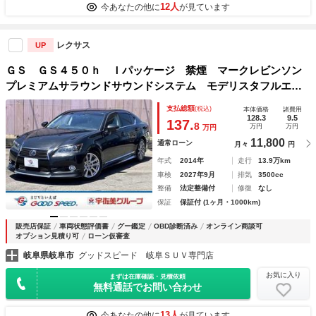
12人
今あなたの他に
が見ています
レクサス
UP
ＧＳ ＧＳ４５０ｈ Ｉパッケージ 禁煙 マークレビンソン
プレミアムサラウンドサウンドシステム モデリスタフルエア
ロ シートヒーター／ベンチレーション ＨＵＤ ＥＴＣ Ｂ
支払総額
(税込)
本体価格
諸費用
ＳＭ 純正１８インチアルミ バックカメラ クリアランスソ
128.3
9.5
137.
8
万円
万円
万円
ナー
11,800
通常ローン
月々
円
年式
2014年
走行
13.9万km
車検
2027年9月
排気
3500cc
整備
法定整備付
修復
なし
保証
保証付 (1ヶ月・1000km)
販売店保証
車両状態評価書
グー鑑定
OBD診断済み
オンライン商談可
オプション見積り可
ローン仮審査
岐阜県岐阜市
グッドスピード 岐阜ＳＵＶ専門店
お気に入り
まずは在庫確認・見積依頼
無料通話でお問い合わせ
13人
今あなたの他に
が見ています