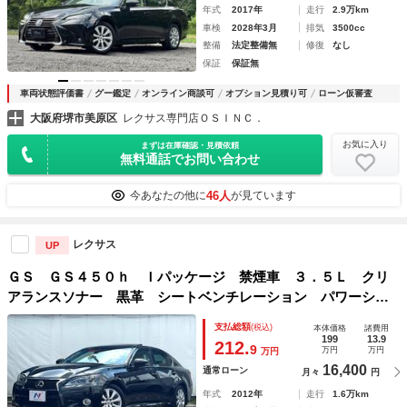
年式
2017年
走行
2.9万km
車検
2028年3月
排気
3500cc
整備
法定整備無
修復
なし
保証
保証無
車両状態評価書
グー鑑定
オンライン商談可
オプション見積り可
ローン仮審査
大阪府堺市美原区
レクサス専門店ＯＳＩＮＣ．
お気に入り
まずは在庫確認・見積依頼
無料通話でお問い合わせ
46人
今あなたの他に
が見ています
レクサス
UP
ＧＳ ＧＳ４５０ｈ Ｉパッケージ 禁煙車 ３．５Ｌ クリ
アランスソナー 黒革 シートベンチレーション パワーシー
ト メーカーナビ バックカメラ プレミアムサウンド ＥＴ
支払総額
(税込)
本体価格
諸費用
Ｃ 革巻きステアリング 電動サンシェード ＬＥＤヘッド
199
13.9
212.
9
万円
万円
万円
16,400
通常ローン
月々
円
年式
2012年
走行
1.6万km