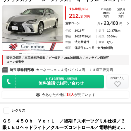
ール 衝突被害軽減システム バックカメラ ナビ アルミホ
支払総額
(税込)
本体価格
諸費用
イール オートマチックハイビーム オートライト ＬＥＤヘ
199.9
12.4
212.
3
万円
万円
万円
ッドランプ
23,400
通常ローン
月々
円
年式
2016年
走行
10.3万km
車検
2027年10月
排気
3500cc
整備
法定整備付
修復
なし
保証
保証付 (12ヶ月・走行無制限)
販売店保証
車両状態評価書
グー鑑定
OBD診断済み
オンライン商談可
ローン仮審査
埼玉県春日部市
カーネーション４号バイパス店 ＪＵ適正販売店
お気に入り
まずは在庫確認・見積依頼
無料通話でお問い合わせ
18人
今あなたの他に
が見ています
レクサス
ＧＳ ４５０ｈ ＶｅｒＬ ／後期Ｆスポーツグリル仕様／３
眼ＬＥＤヘッドライト／クルーズコントロール／電動格納ミラ