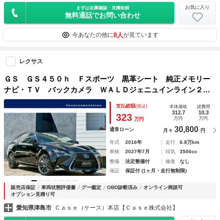
お気に入り
まずは在庫確認・見積依頼
無料通話でお問い合わせ
8人
今あなたの他に
が見ています
レクサス
ＧＳ ＧＳ４５０ｈ Ｆスポーツ 黒革シート 純正メモリー
ナビ・ＴＶ バックカメラ ＷＡＬＤジェニュインライン２０
インチＡＷ シートヒーター／ベンチレーション ステアリン
支払総額
(税込)
本体価格
諸費用
グヒーター ３眼ＬＥＤヘッドライト パワーシート ＥＴＣ
312.7
10.3
323
万円
万円
万円
２．０
30,800
通常ローン
月々
円
年式
2016年
走行
6.8万km
車検
2027年7月
排気
3500cc
整備
法定整備付
修復
なし
保証
保証付 (1ヶ月・走行無制限)
販売店保証
車両状態評価書
グー鑑定
OBD診断済み
オンライン商談可
オプション見積り可
愛知県津島市
Ｃａｓｅ（ケース）本店【Ｃａｓｅ株式会社】