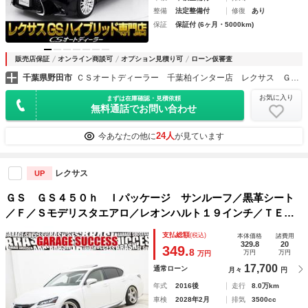
整備
法定整備付
修復
あり
保証
保証付 (6ヶ月・5000km)
販売店保証
オンライン商談可
オプション見積り可
ローン仮審査
千葉県野田市
ＣＳオートディーラー 千葉柏インター店 レクサス ＧＳ・ＧＳ－ＨＶ・ＩＳ・ＩＳ－ＨＶ 中古車専門店
お気に入り
まずは在庫確認・見積依頼
無料通話でお問い合わせ
24人
今あなたの他に
が見ています
レクサス
UP
ＧＳ ＧＳ４５０ｈ Ｉパッケージ サンルーフ／黒革シート
／Ｆ／Ｓモデリスタエアロ／レオンハルト１９インチ／ＴＥＩ
Ｎ車高調／後期純正ヘッドライト・テールランプ／ステアリン
支払総額
(税込)
本体価格
諸費用
グヒーター／シートヒーター・クーラー／シートメモリ／ＥＴ
329.8
20
349.
8
万円
万円
万円
Ｃ／
17,700
通常ローン
月々
円
年式
2016後
走行
8.0万km
車検
2028年2月
排気
3500cc