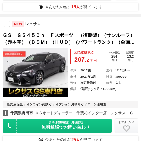
19人
今あなたの他に
が見ています
レクサス
NEW
ＧＳ ＧＳ４５０ｈ Ｆスポーツ （後期型）（サンルーフ）
（赤本革）（ＢＳＭ）（ＨＵＤ）（パワートランク）（全画面
ＳＤナビ）（エアシート）（シートヒーター）（ステアリング
支払総額
(税込)
本体価格
諸費用
ヒーター）（シートメモリー）（セーフティシステム＋）
254
13.2
267.
2
万円
万円
万円
年式
2017後
走行
12.7万km
車検
2027年2月
排気
3500cc
整備
法定整備付
修復
なし
保証
保証付 (6ヶ月・5000km)
販売店保証
オンライン商談可
オプション見積り可
ローン仮審査
千葉県野田市
ＣＳオートディーラー 千葉柏インター店 レクサス ＧＳ・ＧＳ－ＨＶ・ＩＳ・ＩＳ－ＨＶ 中古車専門店
お気に入り
まずは在庫確認・見積依頼
無料通話でお問い合わせ
25人
今あなたの他に
が見ています