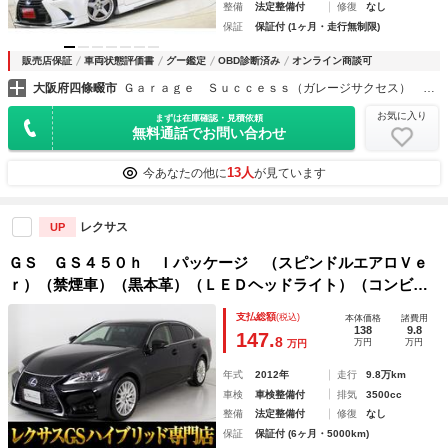
整備
法定整備付
修復
なし
保証
保証付 (1ヶ月・走行無制限)
販売店保証
車両状態評価書
グー鑑定
OBD診断済み
オンライン商談可
大阪府四條畷市
Ｇａｒａｇｅ Ｓｕｃｃｅｓｓ（ガレージサクセス） 大阪外環店 マークＸ・クラウン専門店
お気に入り
まずは在庫確認・見積依頼
無料通話でお問い合わせ
13人
今あなたの他に
が見ています
レクサス
UP
ＧＳ ＧＳ４５０ｈ Ｉパッケージ （スピンドルエアロＶｅ
ｒ）（禁煙車）（黒本革）（ＬＥＤヘッドライト）（コンビハ
ンドル）（エアシート）（シートヒーター）（ステアリングヒ
支払総額
(税込)
本体価格
諸費用
ーター）クリアランスソナー（オートクルーズコントロール）
138
9.8
147.
8
万円
万円
万円
ＨＤＤナビ
年式
2012年
走行
9.8万km
車検
車検整備付
排気
3500cc
整備
法定整備付
修復
なし
保証
保証付 (6ヶ月・5000km)