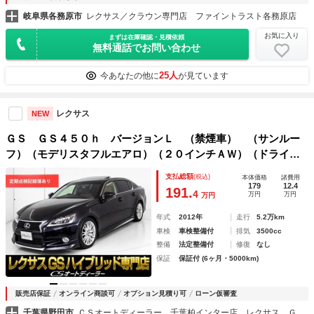
岐阜県各務原市
レクサス／クラウン専門店 ファイントラスト各務原店
お気に入り
まずは在庫確認・見積依頼
無料通話でお問い合わせ
25人
今あなたの他に
が見ています
レクサス
NEW
ＧＳ ＧＳ４５０ｈ バージョンＬ （禁煙車） （サンルー
フ）（モデリスタフルエアロ）（２０インチＡＷ）（ドライバ
ーモニター） （ＨＵＤ） （レーダークルーズ）（プリクラ
支払総額
(税込)
本体価格
諸費用
ッシュ）（本革）（電動シート）（Ｂｌｕｅｔｏｏｔｈ）（Ｈ
179
12.4
191.
4
万円
万円
万円
ＤＤナビ）
年式
2012年
走行
5.2万km
車検
車検整備付
排気
3500cc
整備
法定整備付
修復
なし
保証
保証付 (6ヶ月・5000km)
販売店保証
オンライン商談可
オプション見積り可
ローン仮審査
千葉県野田市
ＣＳオートディーラー 千葉柏インター店 レクサス ＧＳ・ＧＳ－ＨＶ・ＩＳ・ＩＳ－ＨＶ 中古車専門店