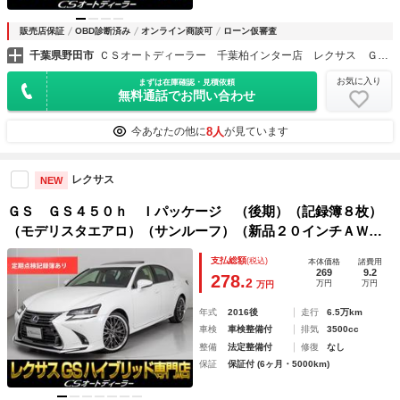
販売店保証
OBD診断済み
オンライン商談可
ローン仮審査
千葉県野田市
ＣＳオートディーラー 千葉柏インター店 レクサス ＧＳ・ＧＳ－ＨＶ・ＩＳ・ＩＳ－ＨＶ 中古車専門店
お気に入り
まずは在庫確認・見積依頼
無料通話でお問い合わせ
8人
今あなたの他に
が見ています
レクサス
NEW
ＧＳ ＧＳ４５０ｈ Ｉパッケージ （後期）（記録簿８枚）
（モデリスタエアロ）（サンルーフ）（新品２０インチＡＷ＆
タイヤ）（全画面ＳＤナビ）（プリクラ＆レーダークルーズ）
支払総額
(税込)
本体価格
諸費用
（ＢＳＭ）（クリアランスソナー）（パワートランク）（冷暖
269
9.2
278.
2
万円
万円
万円
房シート）
年式
2016後
走行
6.5万km
車検
車検整備付
排気
3500cc
整備
法定整備付
修復
なし
保証
保証付 (6ヶ月・5000km)