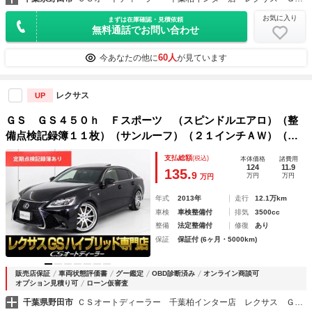
お気に入り
まずは在庫確認・見積依頼
無料通話でお問い合わせ
60人
今あなたの他に
が見ています
レクサス
UP
ＧＳ ＧＳ４５０ｈ Ｆスポーツ （スピンドルエアロ）（整
備点検記録簿１１枚）（サンルーフ）（２１インチＡＷ）（車
高調）（レーダークルーズ）（プリクラッシュ）（クリアラン
支払総額
(税込)
本体価格
諸費用
スソナー）（パワートランク）（オートマチックハイビーム）
124
11.9
135.
9
万円
万円
万円
年式
2013年
走行
12.1万km
車検
車検整備付
排気
3500cc
整備
法定整備付
修復
あり
保証
保証付 (6ヶ月・5000km)
販売店保証
車両状態評価書
グー鑑定
OBD診断済み
オンライン商談可
オプション見積り可
ローン仮審査
千葉県野田市
ＣＳオートディーラー 千葉柏インター店 レクサス ＧＳ・ＧＳ－ＨＶ・ＩＳ・ＩＳ－ＨＶ 中古車専門店