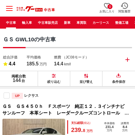
0
お気に入り
閲覧履歴
中古車
輸入車
中古車販売店
新車
車買取
カーリース
整備工場
ＧＳ GWL10の中古車
総合評価
平均価格
燃費
（JC08モード）
4.4
185.5
14.4
万円
km/l
掲載台数
144
台
絞り込む
並び替え
条件保存
レクサス
UP
ＧＳ ＧＳ４５０ｈ Ｆスポーツ 純正１２．３インチナビ
サンルーフ 本革シート レーダークルーズコントロール 衝
突軽減ブレーキ バックカメラ Ｂｌｕｅｔｏｏｔｈ パワー
支払総額
(税込)
本体価格
諸費用
シート シートヒーター シートエアコン ３眼ＬＥＤヘッ
231.4
8.4
239.
8
万円
万円
万円
ド 禁煙車