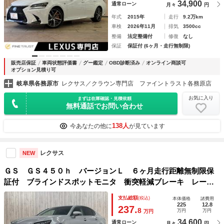
34,900
通常ローン
月々
円
年式
2015年
走行
9.2万km
車検
2026年11月
排気
3500cc
整備
法定整備付
修復
なし
保証
保証付 (6ヶ月・走行無制限)
販売店保証
車両状態評価書
グー鑑定
OBD診断済み
オンライン商談可
オプション見積り可
岐阜県各務原市
レクサス／クラウン専門店 ファイントラスト各務原店
お気に入り
まずは在庫確認・見積依頼
無料通話でお問い合わせ
138人
今あなたの他に
が見ています
レクサス
NEW
ＧＳ ＧＳ４５０ｈ バージョンＬ ６ヶ月走行距離無制限保
証付 ブラインドスポットモニタ 衝突軽減ブレーキ レーダ
ークルーズコントロール ヘッドアップディスプレイ 本革シ
支払総額
(税込)
本体価格
諸費用
ート コーナーセンサー ステアリングヒータ 純正１２．３
225
12.8
237.
8
万円
万円
万円
インチナビ
34,600
通常ローン
月々
円