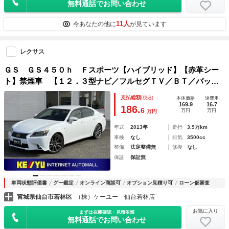
無料通話でお問い合わせ
11人
今あなたの他に
が見ています
レクサス
ＧＳ ＧＳ４５０ｈ Ｆスポーツ【ハイブリッド】【赤革シー
ト】禁煙車 【１２．３型ナビ／フルセグＴＶ／ＢＴ／バック
カメラ】【追従クルコン／ＢＳＭ／衝突軽減／車線逸脱】【電
支払総額
(税込)
本体価格
諸費用
動トランク】【シートヒーター＆クーラー／ステアヒーター】
169.9
16.7
186.
6
万円
万円
万円
【純正１９インチアルミ】【電動リアシェード】
年式
2013年
走行
3.9万km
車検
なし
排気
3500cc
整備
法定整備無
修復
なし
保証
保証無
車両状態評価書
グー鑑定
オンライン商談可
オプション見積り可
ローン仮審査
宮城県仙台市若林区
（株）ケーユー 仙台若林店
お気に入り
まずは在庫確認・見積依頼
無料通話でお問い合わせ