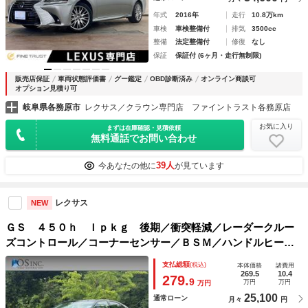
年式
2016年
走行
10.8万km
車検
車検整備付
排気
3500cc
整備
法定整備付
修復
なし
保証
保証付 (6ヶ月・走行無制限)
販売店保証
車両状態評価書
グー鑑定
OBD診断済み
オンライン商談可
オプション見積り可
岐阜県各務原市
レクサス／クラウン専門店 ファイントラスト各務原店
お気に入り
まずは在庫確認・見積依頼
無料通話でお問い合わせ
39人
今あなたの他に
が見ています
レクサス
NEW
ＧＳ ４５０ｈ Ｉｐｋｇ 後期／衝突軽減／レーダークルー
ズコントロール／コーナーセンサー／ＢＳＭ／ハンドルヒータ
ー／シートヒーター・エアコン／パワーシート／シートメモリ
支払総額
(税込)
本体価格
諸費用
／ＥＴＣ／電動リアゲート／バックカメラ／プッシュスタート
269.5
10.4
279.
9
万円
万円
万円
25,100
通常ローン
月々
円