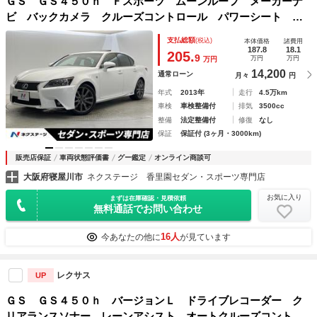
ＧＳ ＧＳ４５０ｈ Ｆスポーツ ムーンルーフ メーカーナ
ビ バックカメラ クルーズコントロール パワーシート シ
ートベンチレーション メモリー機能付きパワーシート パド
支払総額
(税込)
本体価格
諸費用
ルシフト 黒革シート ＨＩＤヘッドランプ 純正革巻きステ
187.8
18.1
205.
9
万円
万円
万円
アリング
14,200
通常ローン
月々
円
年式
2013年
走行
4.5万km
車検
車検整備付
排気
3500cc
整備
法定整備付
修復
なし
保証
保証付 (3ヶ月・3000km)
販売店保証
車両状態評価書
グー鑑定
オンライン商談可
大阪府寝屋川市
ネクステージ 香里園セダン・スポーツ専門店
お気に入り
まずは在庫確認・見積依頼
無料通話でお問い合わせ
16人
今あなたの他に
が見ています
レクサス
UP
ＧＳ ＧＳ４５０ｈ バージョンＬ ドライブレコーダー ク
リアランスソナー レーンアシスト オートクルーズコントロ