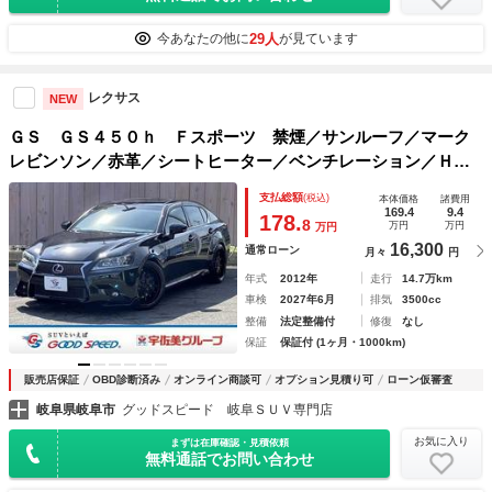
29人
今あなたの他に
が見ています
レクサス
NEW
ＧＳ ＧＳ４５０ｈ Ｆスポーツ 禁煙／サンルーフ／マーク
レビンソン／赤革／シートヒーター／ベンチレーション／ＨＵ
Ｄ／パワーシート／シートメモリー／ＬＥＤヘッドライト／ク
支払総額
(税込)
本体価格
諸費用
リアランスソナー／純正ナビ／ＥＴＣ／ステアリングヒーター
169.4
9.4
178.
8
万円
万円
万円
16,300
通常ローン
月々
円
年式
2012年
走行
14.7万km
車検
2027年6月
排気
3500cc
整備
法定整備付
修復
なし
保証
保証付 (1ヶ月・1000km)
販売店保証
OBD診断済み
オンライン商談可
オプション見積り可
ローン仮審査
岐阜県岐阜市
グッドスピード 岐阜ＳＵＶ専門店
お気に入り
まずは在庫確認・見積依頼
無料通話でお問い合わせ