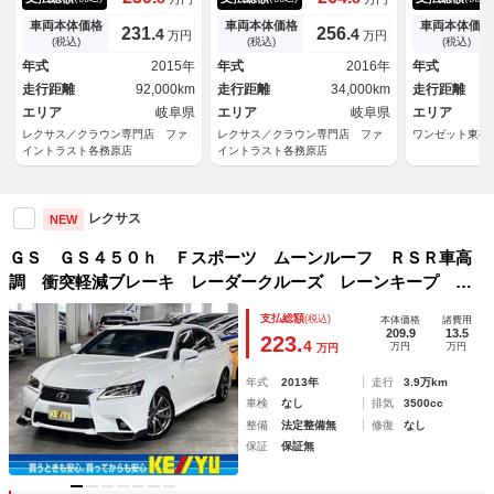
ト レーダークルーズコントロ
革シート ３眼ＬＥＤヘッドラ
ー・純正ＳＤ
ール 衝突軽減ブレーキ バッ
イト 衝突軽減ブレーキ コー
ｏｏｔｈオー
車両本体価格
車両本体価格
車両本体価格
231.
256.
4
4
万円
万円
クカメラ Ｂｌｕｅｔｏｏｔ
ナーセンサー レーダークルー
グ・・Ｂカメ
(税込)
(税込)
(税込)
ｈ パワーシート シートヒー
ズコントロール 純正１２．３
ュセーフティ
年式
2015年
年式
2016年
年式
ター シートエアコン ３眼Ｌ
インチナビ シートエアコン
ーズコントロ
走行距離
92,000km
走行距離
34,000km
走行距離
ＥＤヘッド 禁煙車
シートヒーター
プ・ドラレコ
エリア
岐阜県
エリア
岐阜県
エリア
レクサス／クラウン専門店 ファ
レクサス／クラウン専門店 ファ
ワンゼット東神
イントラスト各務原店
イントラスト各務原店
レクサス
NEW
ＧＳ ＧＳ４５０ｈ Ｆスポーツ ムーンルーフ ＲＳＲ車高
調 衝突軽減ブレーキ レーダークルーズ レーンキープ Ｂ
ＳＭ ソナー 電動レザーシート シートベンチレーション
支払総額
(税込)
本体価格
諸費用
ステアヒーター パワートランク ＨＵＤ 純正１２．３イン
209.9
13.5
223.
4
万円
万円
万円
チナビ ＥＴＣ２．０ ＬＥＤライト
年式
2013年
走行
3.9万km
車検
なし
排気
3500cc
整備
法定整備無
修復
なし
保証
保証無