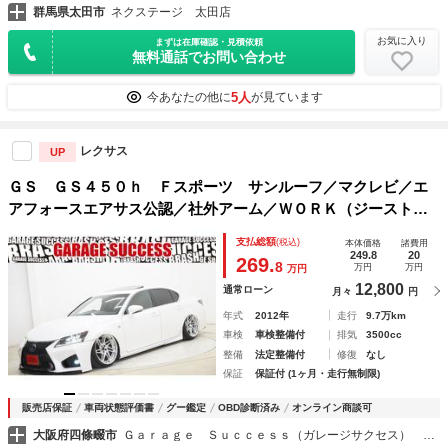
群馬県太田市
ネクステージ 太田店
お気に入り
まずは在庫確認・見積依頼
無料通話でお問い合わせ
5人
今あなたの他に
が見ています
レクサス
UP
ＧＳ ＧＳ４５０ｈ Ｆスポーツ サンルーフ／マクレビ／エ
アフォースエアサス公認／社外アーム／ＷＯＲＫ（ジーストＳ
Ｔ３）２０インチ／エイムゲインフロントバンパー／後期テー
支払総額
(税込)
本体価格
諸費用
ルランプ／革シート／Ｂｌｕｅｔｏｏｔｈ／シートメモリ／Ｈ
249.8
20
269.
8
万円
万円
万円
ＵＤ／
12,800
通常ローン
月々
円
年式
2012年
走行
9.7万km
車検
車検整備付
排気
3500cc
整備
法定整備付
修復
なし
保証
保証付 (1ヶ月・走行無制限)
販売店保証
車両状態評価書
グー鑑定
OBD診断済み
オンライン商談可
大阪府四條畷市
Ｇａｒａｇｅ Ｓｕｃｃｅｓｓ（ガレージサクセス） 大阪外環店 マークＸ・クラウン専門店