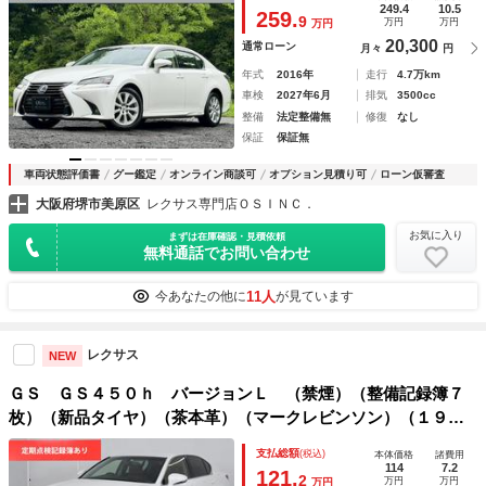
格納ミラー／バックカメラ／ＥＴＣ２．０／Ｂｌｕｅｔｏｏｔ
249.4
10.5
259.
9
万円
万円
万円
ｈ
20,300
通常ローン
月々
円
年式
2016年
走行
4.7万km
車検
2027年6月
排気
3500cc
整備
法定整備無
修復
なし
保証
保証無
車両状態評価書
グー鑑定
オンライン商談可
オプション見積り可
ローン仮審査
大阪府堺市美原区
レクサス専門店ＯＳＩＮＣ．
お気に入り
まずは在庫確認・見積依頼
無料通話でお問い合わせ
11人
今あなたの他に
が見ています
レクサス
NEW
ＧＳ ＧＳ４５０ｈ バージョンＬ （禁煙）（整備記録簿７
枚）（新品タイヤ）（茶本革）（マークレビンソン）（１９イ
ンチＡＷ）（スピンドルエアロ）（ＨＵＤ）（クリアランスソ
支払総額
(税込)
本体価格
諸費用
ナー）（電動シート）（クルーズコントロール）（ＬＥＤヘッ
114
7.2
121.
2
万円
万円
万円