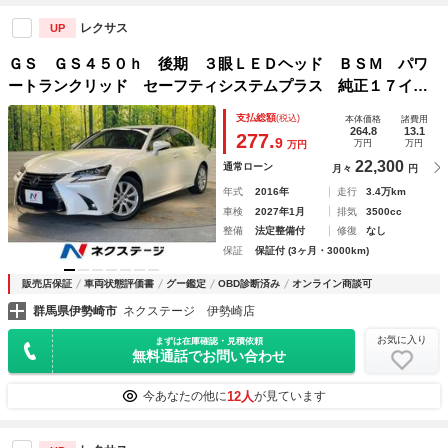
レクサス
UP
ＧＳ ＧＳ４５０ｈ 後期 ３眼ＬＥＤヘッド ＢＳＭ パワ
ートランクリッド セーフティシステムプラス 純正１７イン
チアルミ ブラックファブリックシート シートヒーター シ
支払総額
(税込)
本体価格
諸費用
ートメモリー １２．３型メーカーＳＤナビ ＥＴＣ
264.8
13.1
277.
9
万円
万円
万円
22,300
通常ローン
月々
円
年式
2016年
走行
3.4万km
車検
2027年1月
排気
3500cc
整備
法定整備付
修復
なし
保証
保証付 (3ヶ月・3000km)
販売店保証
車両状態評価書
グー鑑定
OBD診断済み
オンライン商談可
群馬県伊勢崎市
ネクステージ 伊勢崎店
お気に入り
まずは在庫確認・見積依頼
無料通話でお問い合わせ
12人
今あなたの他に
が見ています