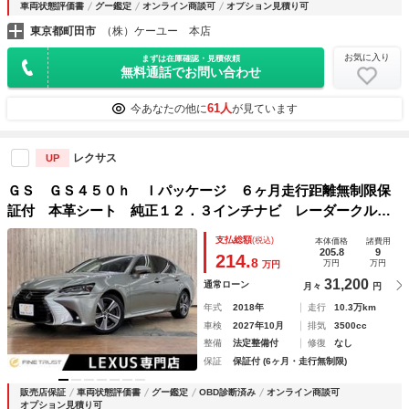
車両状態評価書
グー鑑定
オンライン商談可
オプション見積り可
東京都町田市
（株）ケーユー 本店
お気に入り
まずは在庫確認・見積依頼
無料通話でお問い合わせ
61人
今あなたの他に
が見ています
レクサス
UP
ＧＳ ＧＳ４５０ｈ Ｉパッケージ ６ヶ月走行距離無制限保
証付 本革シート 純正１２．３インチナビ レーダークルー
ズコントロール 衝突軽減ブレーキ Ｂｌｕｅｔｏｏｔｈ バ
支払総額
(税込)
本体価格
諸費用
ックカメラ パワーシート シートヒーター シートエアコ
205.8
9
214.
8
万円
万円
万円
ン 禁煙車
31,200
通常ローン
月々
円
年式
2018年
走行
10.3万km
車検
2027年10月
排気
3500cc
整備
法定整備付
修復
なし
保証
保証付 (6ヶ月・走行無制限)
販売店保証
車両状態評価書
グー鑑定
OBD診断済み
オンライン商談可
オプション見積り可