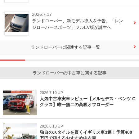
2026.7.17
ランドローバー、新モデル導入を予告。「レン
ジローバースポーツ」フルEV版が誕生へ
ランドローバーに関連する記事一覧
ランドローバーの中古車に関する記事
2026.7.10 UP
人気中古車実車レビュー【メルセデス・ベンツ G
クラス】唯一無二の高級オフローダー
2026.6.13 UP
独自のスタイルを貫くイギリス車3選！予算400
万円で狙えるおすすめ中古車