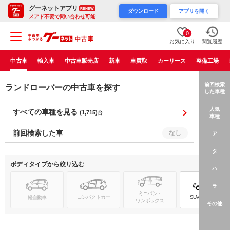
グーネットアプリ
RENEW
ダウンロード
アプリを開く
メアド不要で問い合わせ可能
0
お気に入り
閲覧履歴
中古車
輸入車
中古車販売店
新車
車買取
カーリース
整備工場
前回検索
ランドローバーの中古車を探す
した車種
人気
すべての車種を見る
(1,715)
台
車種
前回検索した車
なし
ア
タ
ボディタイプから絞り込む
ハ
ラ
ミニバン・
コンパクトカー
SUV・クロカン
軽自動車
ワンボックス
その他