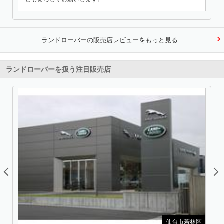
ランドローバーの販売店レビューをもっと見る
ランドローバーを扱う注目販売店
市
株式会社
仙台市若林区