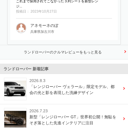
これまで採用されてこなかった３列シートを新型レン
ジ...
投稿日： 2023年10月27日
アネモーネのぼ
兵庫県加古川市
ランドローバーのクルマレビューをもっと見る
ランドローバー 新着記事
2026.8.3
「レンジローバー ヴェラール」限定モデル、都
会の光と影を表現した洗練デザイン
2026.7.23
新型「レンジローバー GT」世界初公開！無駄を
そぎ落とした先進インテリアに注目