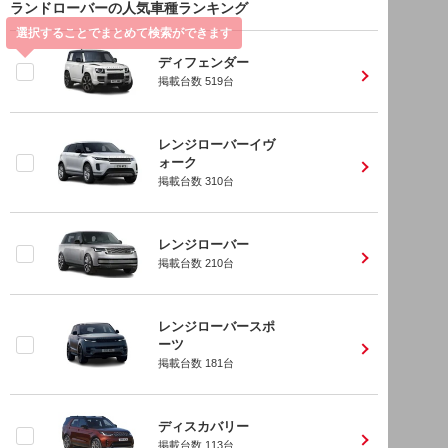
ランドローバーの人気車種ランキング
ディフェンダー
掲載台数
519
台
レンジローバーイヴ
ォーク
掲載台数
310
台
レンジローバー
掲載台数
210
台
レンジローバースポ
ーツ
掲載台数
181
台
ディスカバリー
掲載台数
113
台