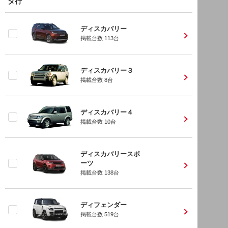
タ行
ディスカバリー
掲載台数
113
台
ディスカバリー３
掲載台数
8
台
ディスカバリー４
掲載台数
10
台
ディスカバリースポ
ーツ
掲載台数
138
台
ディフェンダー
掲載台数
519
台