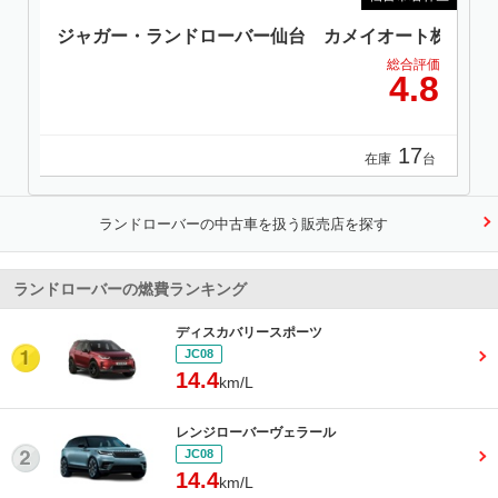
ジャガー・ランドローバー仙台 カメイオート株式会
総合評価
4.8
17
在庫
台
ランドローバーの中古車を扱う販売店を探す
ランドローバーの燃費ランキング
ディスカバリースポーツ
JC08
14.4
km/L
レンジローバーヴェラール
JC08
14.4
km/L