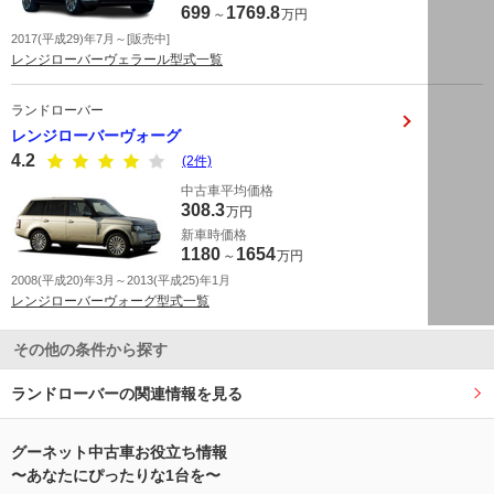
699
1769.8
～
万円
2017(平成29)年7月～[販売中]
レンジローバーヴェラール型式一覧
ランドローバー
レンジローバーヴォーグ
4.2
(2件)
中古車平均価格
308.3
万円
新車時価格
1180
1654
～
万円
2008(平成20)年3月～2013(平成25)年1月
レンジローバーヴォーグ型式一覧
その他の条件から探す
ランドローバーの関連情報を見る
グーネット中古車お役立ち情報
〜あなたにぴったりな1台を〜