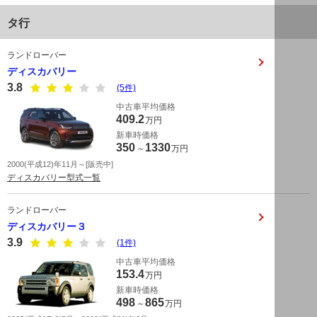
タ行
ランドローバー
ディスカバリー
3.8
(5件)
中古車平均価格
409.2
万円
新車時価格
350
1330
～
万円
2000(平成12)年11月～[販売中]
ディスカバリー型式一覧
ランドローバー
ディスカバリー３
3.9
(1件)
中古車平均価格
153.4
万円
新車時価格
498
865
～
万円