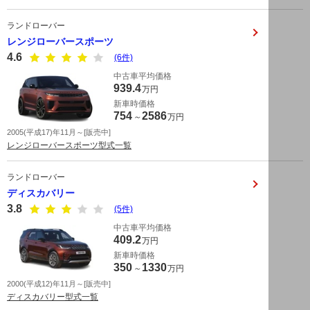
ランドローバー
レンジローバースポーツ
4.6
(6件)
中古車平均価格
939.4
万円
新車時価格
754
2586
～
万円
2005(平成17)年11月～[販売中]
レンジローバースポーツ型式一覧
ランドローバー
ディスカバリー
3.8
(5件)
中古車平均価格
409.2
万円
新車時価格
350
1330
～
万円
2000(平成12)年11月～[販売中]
ディスカバリー型式一覧