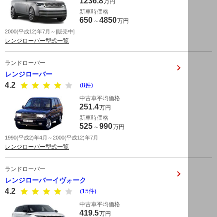
1236.8
万円
新車時価格
650
4850
～
万円
2000(平成12)年7月～[販売中]
レンジローバー型式一覧
ランドローバー
レンジローバー
4.2
(8件)
中古車平均価格
251.4
万円
新車時価格
525
990
～
万円
1990(平成2)年4月～2000(平成12)年7月
レンジローバー型式一覧
ランドローバー
レンジローバーイヴォーク
4.2
(15件)
中古車平均価格
419.5
万円