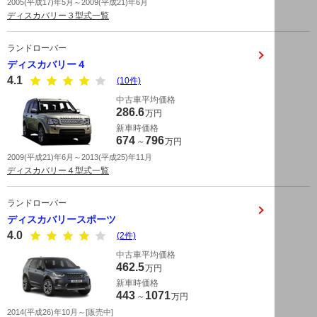
2005(平成17)年5月～2009(平成21)年6月
ディスカバリー３型式一覧
ランドローバー
ディスカバリー４
4.1
(10件)
中古車平均価格
286.6
万円
新車時価格
674
796
～
万円
2009(平成21)年6月～2013(平成25)年11月
ディスカバリー４型式一覧
ランドローバー
ディスカバリースポーツ
4.0
(2件)
中古車平均価格
462.5
万円
新車時価格
443
1071
～
万円
2014(平成26)年10月～[販売中]