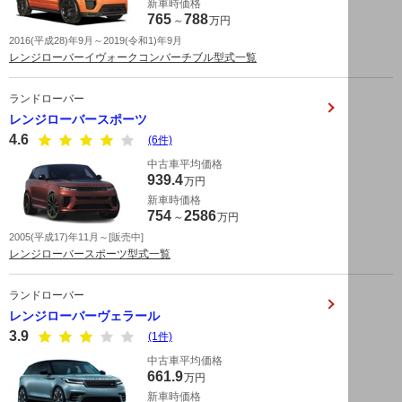
新車時価格
765
788
～
万円
2016(平成28)年9月～2019(令和1)年9月
レンジローバーイヴォークコンバーチブル型式一覧
ランドローバー
レンジローバースポーツ
4.6
(6件)
中古車平均価格
939.4
万円
新車時価格
754
2586
～
万円
2005(平成17)年11月～[販売中]
レンジローバースポーツ型式一覧
ランドローバー
レンジローバーヴェラール
3.9
(1件)
中古車平均価格
661.9
万円
新車時価格