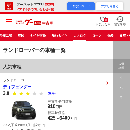
グーネットアプリ
RENEW
ダウンロード
アプリを開く
メアド不要で問い合わせ可能
0
お気に入り
閲覧履歴
整備工場
車検
タイヤ交換
新品タイヤ
カタログ
ローン
保険
新車・
ランドローバーの車種一覧
人気
人気車種
車種
タ
ランドローバー
ディフェンダー
ハ
3.8
(6件)
ラ
中古車平均価格
918
万円
新車時価格
425
6400
～
万円
2002(平成14)年4月～[販売中]