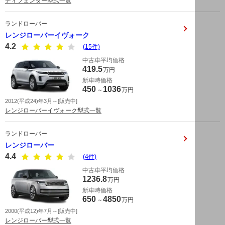
ディフェンダー型式一覧
ランドローバー
レンジローバーイヴォーク
4.2
(15件)
中古車平均価格
419.5
万円
新車時価格
450
1036
～
万円
2012(平成24)年3月～[販売中]
レンジローバーイヴォーク型式一覧
ランドローバー
レンジローバー
4.4
(4件)
中古車平均価格
1236.8
万円
新車時価格
650
4850
～
万円
2000(平成12)年7月～[販売中]
レンジローバー型式一覧