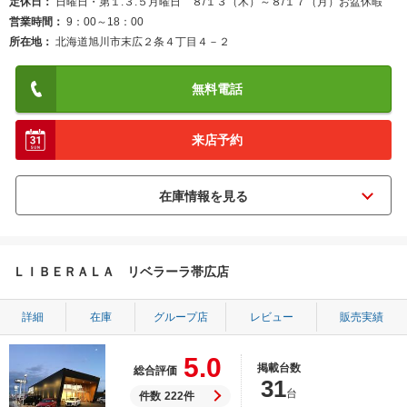
定休日
日曜日・第１.３.５月曜日 ８/１３（木）～８/１７（月）お盆休暇
営業時間
9：00～18：00
所在地
北海道旭川市末広２条４丁目４－２
無料電話
来店予約
ＬＩＢＥＲＡＬＡ リベラーラ帯広店
詳細
在庫
グループ店
レビュー
販売実績
5.0
掲載台数
総合評価
31
台
件数
222件