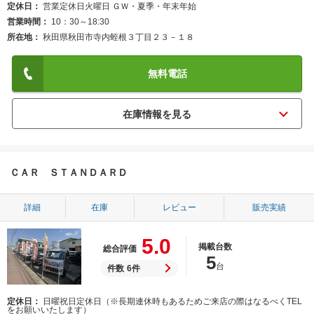
定休日
営業定休日火曜日 ＧＷ・夏季・年末年始
営業時間
10：30～18:30
所在地
秋田県秋田市寺内蛭根３丁目２３－１８
無料電話
ＣＡＲ ＳＴＡＮＤＡＲＤ
詳細
在庫
レビュー
販売実績
5.0
掲載台数
総合評価
5
台
件数
6件
定休日
日曜祝日定休日（※長期連休時もあるためご来店の際はなるべくTEL
をお願いいたします）