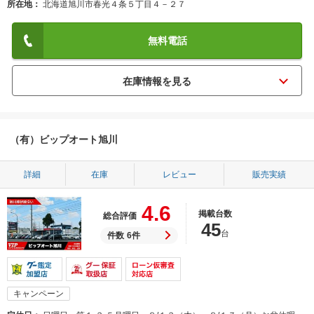
所在地
北海道旭川市春光４条５丁目４－２７
無料電話
（有）ビップオート旭川
詳細
在庫
レビュー
販売実績
4.6
掲載台数
総合評価
45
台
件数
6件
キャンペーン