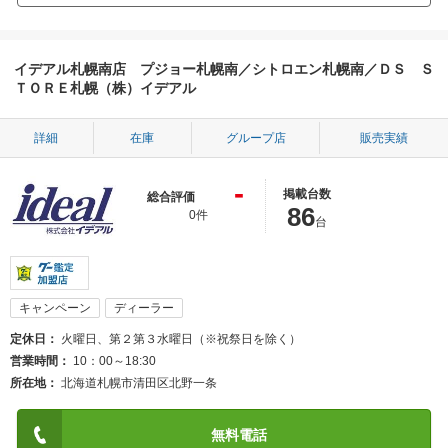
イデアル札幌南店 プジョー札幌南／シトロエン札幌南／ＤＳ Ｓ
ＴＯＲＥ札幌（株）イデアル
詳細
在庫
グループ店
販売実績
-
掲載台数
総合評価
86
0件
台
キャンペーン
ディーラー
定休日
火曜日、第２第３水曜日（※祝祭日を除く）
営業時間
10：00～18:30
所在地
北海道札幌市清田区北野一条
無料電話