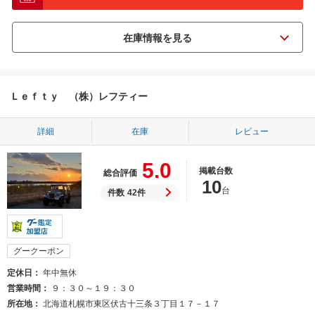
Ｌｅｆｔｙ （株）レフティー
詳細
在庫
レビュー
5.0
掲載台数
総合評価
10
台
件数
42件
グークーポン
定休日
年中無休
営業時間
９：３０～１９：３０
所在地
北海道札幌市東区伏古十三条３丁目１７－１７