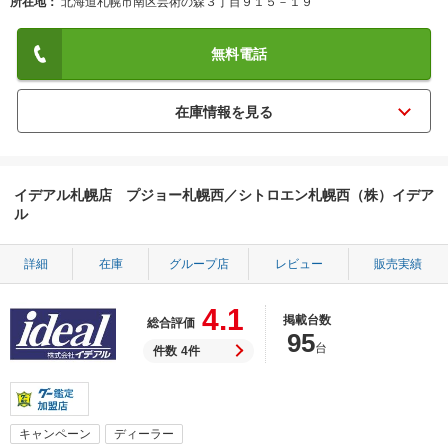
所在地
北海道札幌市南区芸術の森３丁目９１５－１９
無料電話
イデアル札幌店 プジョー札幌西／シトロエン札幌西（株）イデア
ル
詳細
在庫
グループ店
レビュー
販売実績
4.1
掲載台数
総合評価
95
台
件数
4件
キャンペーン
ディーラー