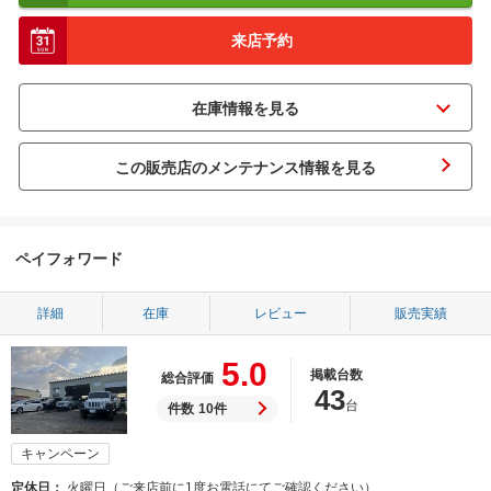
来店予約
この販売店のメンテナンス情報を見る
ペイフォワード
詳細
在庫
レビュー
販売実績
5.0
掲載台数
総合評価
43
台
件数
10件
キャンペーン
定休日
火曜日（ご来店前に1度お電話にてご確認ください）