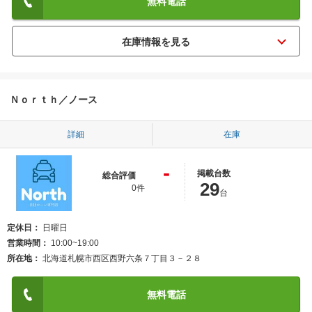
無料電話
Ｎｏｒｔｈ／ノース
詳細
在庫
-
掲載台数
総合評価
29
0件
台
定休日
日曜日
営業時間
10:00~19:00
所在地
北海道札幌市西区西野六条７丁目３－２８
無料電話