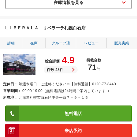
ＬＩＢＥＲＡＬＡ リベラーラ札幌白石店
詳細
在庫
グループ店
レビュー
販売実績
4.9
掲載台数
総合評価
71
台
件数
48件
定休日
毎週木曜日 ご連絡ください⇒【無料通話】0120-77-8440
営業時間
09:00-19:00（無料電話は24時間ご案内しています!!）
所在地
北海道札幌市白石区中央一条７－９－１５
無料電話
来店予約