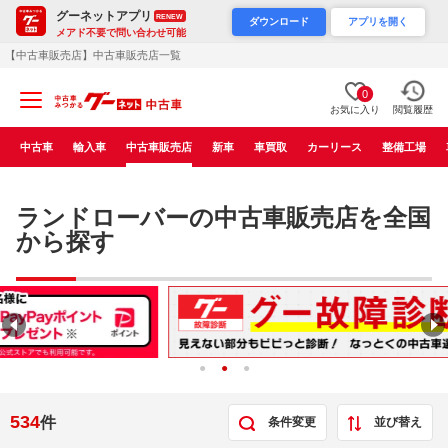
グーネットアプリ
RENEW
ダウンロード
アプリを開く
メアド不要で問い合わせ可能
【中古車販売店】中古車販売店一覧
0
お気に入り
閲覧履歴
中古車
輸入車
中古車販売店
新車
車買取
カーリース
整備工場
ランドローバーの中古車販売店を全国
から探す
534
件
条件変更
並び替え