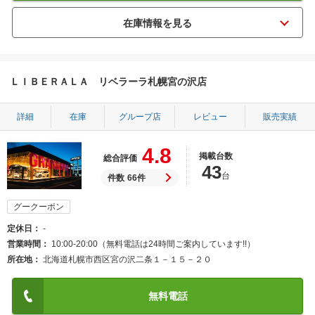
ＬＩＢＥＲＡＬＡ リベラーラ札幌宮の沢店
詳細
在庫
グループ店
レビュー
販売実績
4.8
掲載台数
総合評価
43
台
件数
66件
グークーポン
定休日
-
営業時間
10:00-20:00（無料電話は24時間ご案内しています!!）
所在地
北海道札幌市西区宮の沢二条１－１５－２０
無料電話