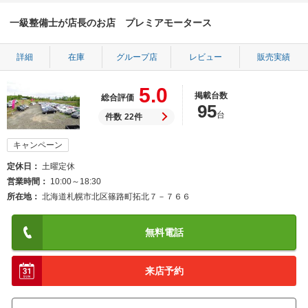
一級整備士が店長のお店 プレミアモータース
詳細
在庫
グループ店
レビュー
販売実績
5.0
掲載台数
総合評価
95
台
件数
22件
キャンペーン
定休日
土曜定休
営業時間
10:00～18:30
所在地
北海道札幌市北区篠路町拓北７－７６６
無料電話
来店予約