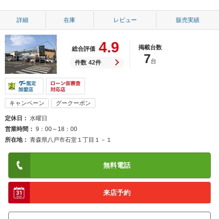
詳細
在庫
レビュー
販売実績
4.9
掲載台数
総合評価
7
台
件数
42件
キャンペーン
グークーポン
定休日
水曜日
営業時間
9：00～18：00
所在地
青森県八戸市石堂１丁目１－１
無料電話
来店予約