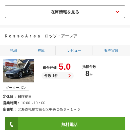
ＲｏｓｓｏＡｒｅａ ロッソ・アーレア
詳細
在庫
レビュー
販売実績
5.0
掲載台数
総合評価
8
台
件数
1件
グークーポン
定休日
日曜祝日
営業時間
10:00～19：00
所在地
北海道札幌市白石区中央２条３－１－５
無料電話