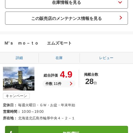
この販売店のメンテナンス情報を見る
Ｍ’ｓ ｍｏ－ｔｏ エムズモート
詳細
在庫
レビュー
4.9
掲載台数
総合評価
28
台
件数
11件
キャンペーン
定休日
毎週火曜日・ＧＷ・お盆・年末年始
営業時間
10:00～19:00
所在地
北海道北広島市輪厚中央４－２－１