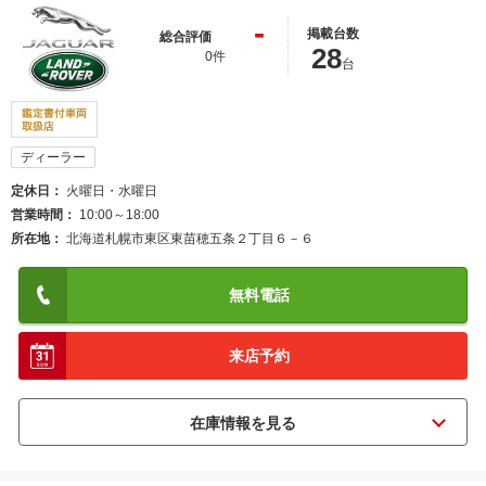
-
掲載台数
総合評価
28
0件
台
ディーラー
定休日
火曜日・水曜日
営業時間
10:00～18:00
所在地
北海道札幌市東区東苗穂五条２丁目６－６
無料電話
来店予約