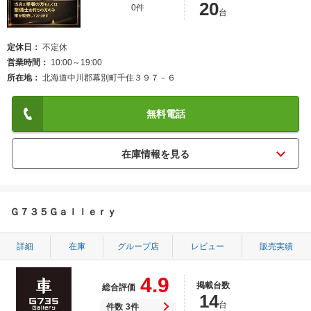
20
0件
台
定休日
不定休
営業時間
10:00～19:00
所在地
北海道中川郡幕別町千住３９７－６
無料電話
Ｇ７３５Ｇａｌｌｅｒｙ
詳細
在庫
グループ店
レビュー
販売実績
4.9
掲載台数
総合評価
14
台
件数
3件