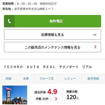
営業時間
9：00～18：00 時間外対応可
所在地
岩手県奥州市水沢山崎町１ー７
無料電話
この販売店のメンテナンス情報を見る
ＴＥＣＨＮＯ ＡＵＴＯ ＲＥＡＬ テクノオート リアル
詳細
在庫
グループ店
レビュー
販売実績
4.9
掲載台数
総合評価
120
台
件数
26件