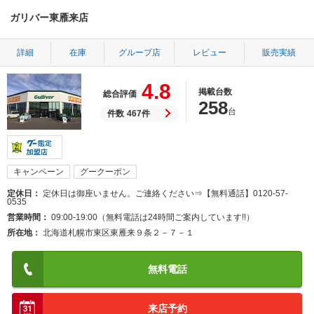
ガリバー東雁来店
詳細
在庫
グループ店
レビュー
販売実績
4.8
掲載台数
総合評価
258
台
件数
467件
キャンペーン
グークーポン
定休日
定休日は御座いません。ご連絡ください⇒【無料通話】0120-57-
0535
営業時間
09:00-19:00（無料電話は24時間ご案内しています!!）
所在地
北海道札幌市東区東雁来９条２－７－１
無料電話
来店予約