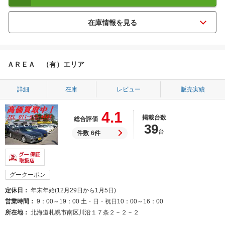
ＡＲＥＡ （有）エリア
詳細
在庫
レビュー
販売実績
4.1
掲載台数
総合評価
39
台
件数
6件
グークーポン
定休日
年末年始(12月29日から1月5日)
営業時間
9：00～19：00 土・日・祝日10：00～16：00
所在地
北海道札幌市南区川沿１７条２－２－２