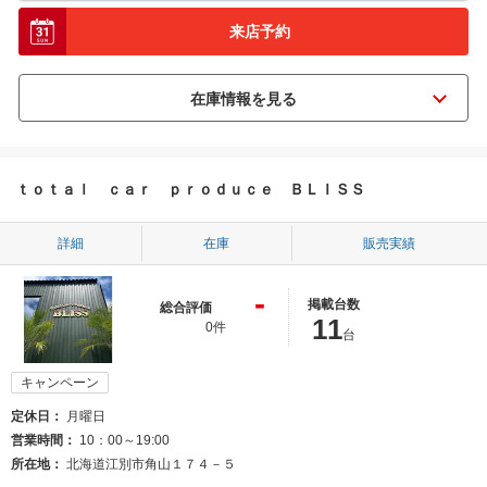
来店予約
ｔｏｔａｌ ｃａｒ ｐｒｏｄｕｃｅ ＢＬＩＳＳ
詳細
在庫
販売実績
-
掲載台数
総合評価
11
0件
台
キャンペーン
定休日
月曜日
営業時間
10：00～19:00
所在地
北海道江別市角山１７４－５