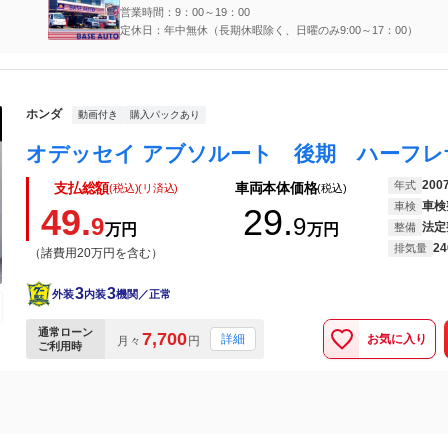
営業時間：9：00～19：00
定休日：年中無休（長期休暇除く、日曜のみ9:00～17：00）
ホンダ
動画付き
購入パックあり
200
年式
支払総額
車両本体価格
(税込)(リ済込)
(税込)
車検
車検
49.
29.
9
9
法定
万円
万円
整備
24
排気量
（諸費用20万円を含む）
3
3
外装
内装
機関／正常
通常ローン
7,700
お気に入り
詳細
月々
円
ご利用時