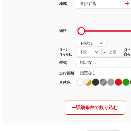
選択する
地域
マガジン
車カタログ
価格
自動車ローン
ローン
ロー
～
月々支払
頭金
保険
年式
レビュー
走行距離
車体色
価格相場
教習所
詳細条件で絞り込む
用語集