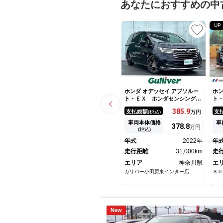
あなたにおすすめの中
UP
ホンダ オデッセイ アブソルー
ホン
ト・ＥＸ ホンダセンシング
ト
レーダークルーズ レーンキー
エ
385.
9
支払総額
支
(税込)
万円
プ ブラインドスポット パド
ビ
ルシフト ジェスチャー両側パ
ト
車両本体価格
車
378.
8
万円
ワースライド パワーバックド
ン
(税込)
ア １０インチ純正ナビＴＶ
ビ
年式
2022年
年
１２．８インチフリップダウン
エ
モニター
走行距離
31,000km
ｕ
走
エリア
神奈川県
エ
ガリバー小田原東インター店
ＳＵ
New