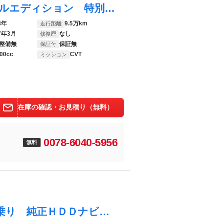
オデッセイ Ｍ エアロＨＤＤナビスペシャルエディション 特別仕様車 後期 純正フルエアロ ＲＡＹＳ１８インチＡＷ ＨＤＤインターナビ バックカメラ 純正コーナーセンサー ＨＩＤヘッドライト キーレスキー ドライブレコーダー 電格ウィンカードアミラー ＥＴＣ
8年
9.5万km
走行距離
7年3月
なし
修復歴
整備無
保証無
保証付
00cc
CVT
ミッション
在庫の確認・お見積り（無料）
0078-6040-5956
無料
オデッセイ Ｍ 後期型 ３列シート ７人乗り 純正ＨＤＤナビ ＣＤ／ＤＶＤ／ＭＳ再生 バックカメラ ＥＴＣ キーレス スペアキー ＨＩＤライト フォグランプ 純正１６インチアルミ