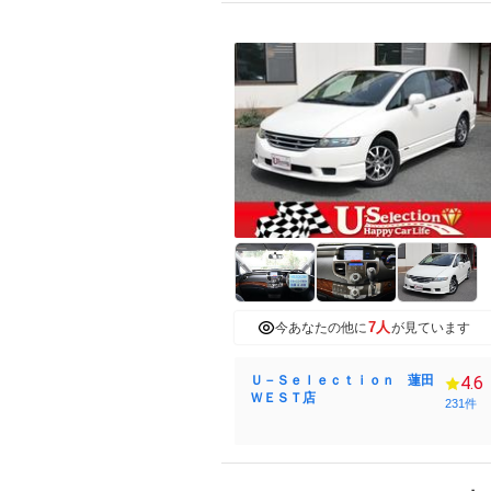
7人
今あなたの他に
が見ています
Ｕ－Ｓｅｌｅｃｔｉｏｎ 蓮田
4.6
ＷＥＳＴ店
231件