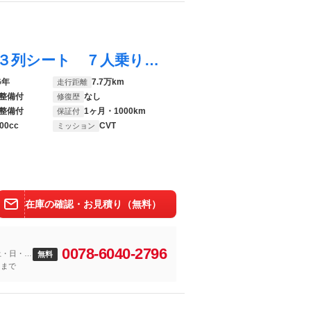
オデッセイ Ｍエアロパッケージ 後期型 ３列シート ７人乗り 純正ＨＤＤナビ バックカメラ ＣＤ／ＤＶＤ／ＭＳ再生 ＥＴＣ キーレス エアロ リアスポ 純正１６インチアルミ オートＷエアコン
6年
7.7万km
走行距離
整備付
なし
修復歴
整備付
1ヶ月・1000km
保証付
00cc
CVT
ミッション
在庫の確認・お見積り（無料）
0078-6040-2796
土・日・
無料
)まで