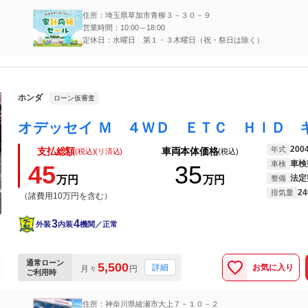
住所：埼玉県草加市青柳３－３０－９
営業時間：10:00～18:00
定休日：水曜日 第１・３木曜日（祝・祭日は除く）
ホンダ
ローン仮審査
200
年式
支払総額
車両本体価格
(税込)(リ済込)
(税込)
車検
車検
45
35
法定
万円
万円
整備
24
排気量
（諸費用10万円を含む）
3
4
外装
内装
機関／正常
通常ローン
5,500
お気に入り
詳細
月々
円
ご利用時
住所：神奈川県綾瀬市大上７－１０－２