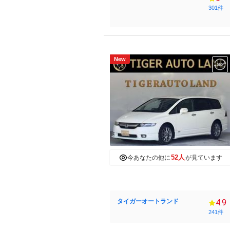
301件
New
52人
今あなたの他に
が見ています
タイガーオートランド
4.9
241件