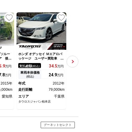
UP
ブソルー
ホンダ オデッセイ Ｍエアロパ
ホンダ オデッセイ アブソルー
ホンダ
ア 後席
ッケージ ユーザー買取車 純
ト・ＥＸ ７人 ＨｏｎｄａＳ
ッケ
全周囲カ
正ナビ バックカメラ ＴＶ
ＥＮＳＩＮＧ 全周囲カメラ
メラ
5.
9
34.
5
357.
2
支払総額
支払総額
支払
万円
(税込)
万円
(税込)
万円
システム
ＥＴＣ 純正アルミホイール
メモリーナビ ＥＴＣ２．０
スマ
煙車 パ
ＨＩＤヘッドライト ＡＡ／Ｃ
Ｂｌｕｅｔｏｏｔｈ ＬＥＤヘ
純正
車両本体価格
車両本体価格
車両
7.
8
24.
9
339.
8
万円
万円
万円
 スマー
エアコン スマートキー ＡＢ
ッドライト・フォグライト オ
イト
(税込)
(税込)
 ＥＴ
Ｓ 横滑り防止装置
ートライト 純正アルミ 電動
ｅｔ
2015年
年式
2012年
年式
2021年
年式
ルミ
シート シートヒーター ＵＳ
グ
5,000km
走行距離
79,000km
Ｂ アイスト
走行距離
27,000km
走行
愛知県
エリア
千葉県
エリア
神奈川県
エリ
タウロスジャパン柏本店
ホンダカーズ横浜 Ｕ－Ｓｅｌｅ
ネクス
ｃｔ横浜南
グーネットセレクト