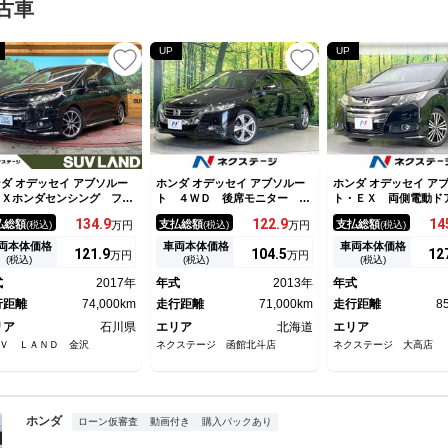
古車
UP
UP
ダ オデッセイ アブソルー
ホンダ オデッセイ アブソルー
ホンダ オデッセイ ア
・Ｘホンダセンシング フル
ト ４ＷＤ 後席モニター バ
ト・ＥＸ 両側電動ド
アロ 両側電動ドア ＳＤナ
ックカメラ 寒冷地仕様 禁煙
モニター 純正ナビ 
134.
9
122.
9
14
払総額
支払総額
支払総額
(税込)
万円
(税込)
万円
(税込)
 バックカメラ パワーシー
車 ハーフレザーシート パワ
メラ 衝突被害軽減
 ビルトインＥＴＣ クルコ
ーシート コーナーセンサー
レーダークルーズ 禁
両本体価格
車両本体価格
車両本体価格
121.
9
104.
5
12
万円
万円
 ＬＥＤヘッド オートハイ
スマートキー ＨＩＤヘッド
ワーシート ドラレコ
(税込)
(税込)
(税込)
ーム オートライト オート
ビルトインＥＴＣ クルコン
トキー ＬＥＤヘッド
式
2017年
年式
2013年
年式
アコン リアエアコン Ｂｌ
純正１８インチアルミ オート
Ｃ 純正１８インチア
ｅｔｏｏｔｈ 禁煙車
行距離
74,000km
ライト
走行距離
71,000km
走行距離
8
リア
石川県
エリア
北海道
エリア
Ｖ ＬＡＮＤ 金沢
ネクステージ 函館北斗店
ネクステージ 大高店
ホンダ
ローン仮審査
動画付き
購入パックあり