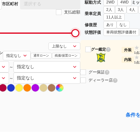
駆動方式
ミッ
2WD
4WD
選択する
市区町村
2人
3人
4人
支払総額
乗車定員
11人以上
修復歴
あり
なし
状態評価
車両状態評価書付
★
グー鑑定
?
外装
ン
1点
通常ローン
残価/据置ローン
★
内装
1点
～
グー保証
?
～
ディーラー店
?
条件