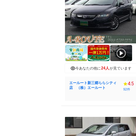
24人
今あなたの他に
が見ています
エールート新三郷ららシティ
4.5
店 （株）エールート
92件