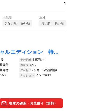
1
排気量
車検
少ない順
多い順
短い順
長い順
オデッセイ アブソルートＨＤＤナビスペシャルエディション 特別仕様車 後期型 サンルーフ 黒半革 純正エアロ ドラレコ クルコン キーレス 純正ＨＤＤナビ ＣＤ／ＤＶＤ再生 音楽録音 バックカメラ ＨＩＤライト フォグ オートライト ＥＴＣ 純正１８アルミ
7後
7.5万km
走行距離
整備付
なし
修復歴
整備付
12ヶ月・走行無制限
保証付
00cc
インパネAT
ミッション
在庫の確認・お見積り（無料）