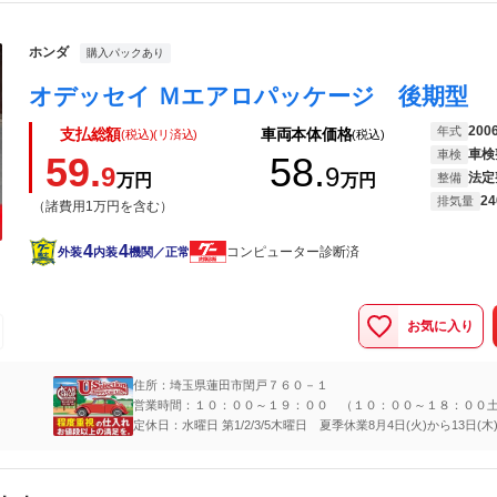
ホンダ
購入パックあり
200
年式
支払総額
車両本体価格
(税込)(リ済込)
(税込)
車検
車検
59.
58.
9
9
法定
万円
万円
整備
24
排気量
（諸費用1万円を含む）
4
4
コンピューター診断済
外装
内装
機関／正常
お気に入り
住所：埼玉県蓮田市閏戸７６０－１
営業時間：１０：００～１９：００ （１０：００～１８：００
祝）
定休日：水曜日 第1/2/3/5木曜日 夏季休業8月4日(火)から13日(木