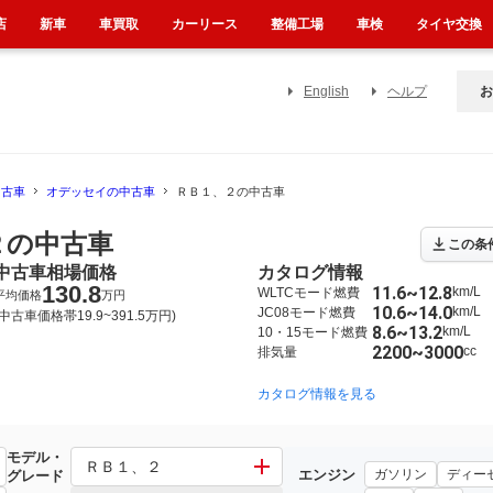
店
新車
車買取
カーリース
整備工場
車検
タイヤ交換
English
ヘルプ
お
中古車
オデッセイの中古車
ＲＢ１、２の中古車
２の中古車
この条
中古車相場価格
カタログ情報
130.8
11.6~12.8
km/L
WLTCモード燃費
平均価格
万円
10.6~14.0
km/L
JC08モード燃費
(中古車価格帯19.9~391.5万円)
8.6~13.2
km/L
10・15モード燃費
2200~3000
cc
排気量
2008年10月~2013年11月（187）
2003年10月~2008年10月（43）
カタログ情報を見る
1
モデル・
ＲＢ１、２
エンジン
ガソリン
ディー
グレード