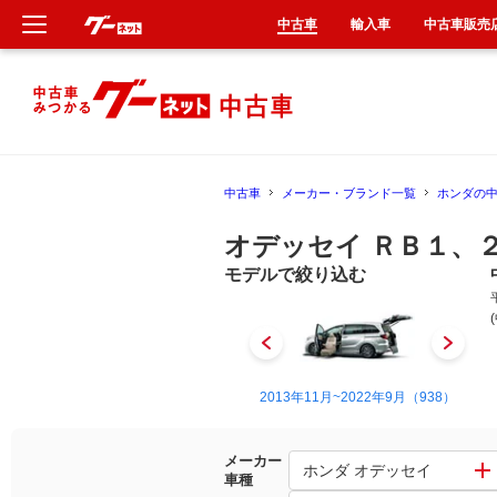
中古車
輸入車
中古車販売
新車
中古車
中古車
メーカー・ブランド一覧
ホンダの
輸入車
オデッセイ ＲＢ１、
クルマ買取
モデルで絞り込む
カーリース
タイヤ交換
1994年10月~1999年12月（8）
2013年11月~2022年9月（938）
整備工場
メーカー
ホンダ オデッセイ
車種
車検