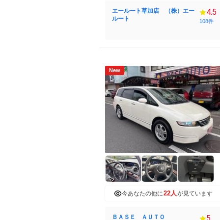
エールート草加店 （株）エー
4.5
ルート
108件
New
22人
今あなたの他に
が見ています
ＢＡＳＥ ＡＵＴＯ
5