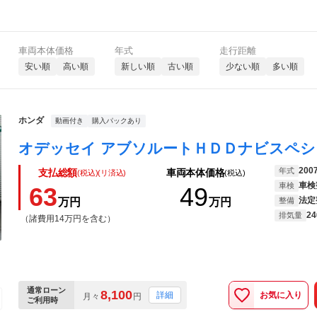
車両本体価格
年式
走行距離
安い順
高い順
新しい順
古い順
少ない順
多い順
ホンダ
動画付き
購入パックあり
200
年式
支払総額
車両本体価格
(税込)(リ済込)
(税込)
車検
車検
63
49
法定
万円
万円
整備
24
排気量
（諸費用14万円を含む）
通常ローン
8,100
お気に入り
詳細
月々
円
ご利用時