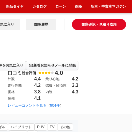
新品タイヤ
カタログ
ローン
保険
新車・中古車マガジン
気に入り
閲覧履歴
在庫確認・見積り依頼
件をお気に入り
新着お知らせメールに登録
4.0
口コミ
総合評価
4.4
4.2
外観
乗り心地
4.2
3.3
走行性能
燃費・経済性
3.8
4.3
価格
内装
4.1
装備
999年12月~2003年10月（18）
レビューコメントを見る
（
904件
）
1994年10月~1999年12月（8）
201
ゼル
ハイブリッド
PHV
EV
その他