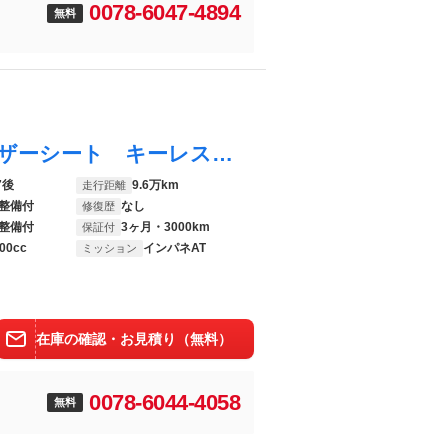
0078-6047-4894
無料
オデッセイ アブソルート 後期 ハーフレザーシート キーレス ＨＤＤナビ フルセグ ＤＶＤ ＣＤ Ｍサーバー ＥＴＣ クルコン ＨＩＤ フォグ フルフラットシート 電格ウィンカーミラー フロントエアロ １７ＡＷ
7後
9.6万km
走行距離
整備付
なし
修復歴
整備付
3ヶ月・3000km
保証付
00cc
インパネAT
ミッション
在庫の確認・お見積り（無料）
0078-6044-4058
無料