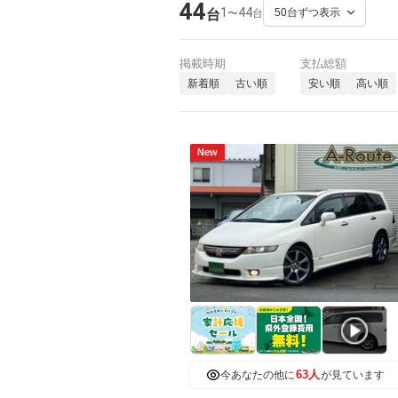
44
1
44
〜
台
台
掲載時期
支払総額
新着順
古い順
安い順
高い順
New
63人
今あなたの他に
が見ています