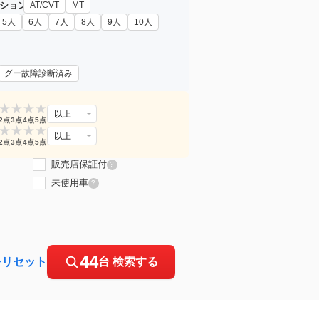
ション
AT/CVT
MT
5人
6人
7人
8人
9人
10人
グー故障診断済み
★
★
★
★
以上
2点
3点
4点
5点
★
★
★
★
以上
2点
3点
4点
5点
販売店保証付
?
未使用車
?
44
をリセット
台 検索する