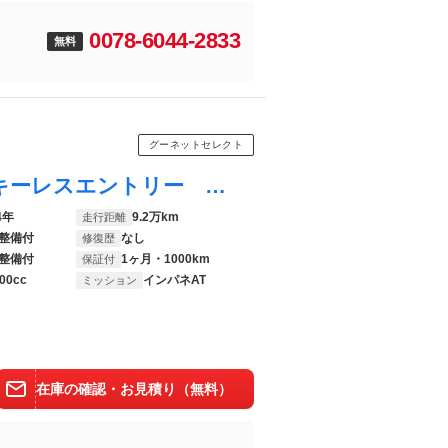
0078-6044-2833
無料
グーネットセレクト
オデッセイ Ｍ ４ＷＤ ＥＴＣ ＨＩＤ キーレスエントリー 電動格納ミラー ＡＴ アルミホイール ＣＤ 記録簿 盗難防止システム 衝突安全ボディ ＡＢＳ エアコン パワーステアリング パワーウィンドウ
4年
9.2万km
走行距離
整備付
なし
修復歴
整備付
1ヶ月・1000km
保証付
00cc
インパネAT
ミッション
在庫の確認・お見積り（無料）