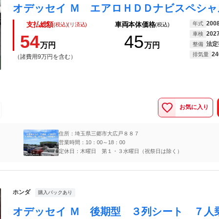
200
年式
支払総額
車両本体価格
(税込)(リ済込)
(税込)
202
車検
54
45
法定
万円
万円
整備
24
排気量
（諸費用9万円を含む）
お気に入り
住所：埼玉県三郷市大広戸８８７
営業時間：10：00～18：00
定休日：木曜日 第１・３水曜日（祝祭日は除く）
ホンダ
購入パックあり