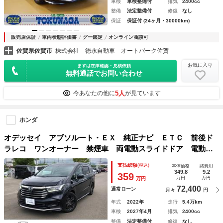
車検
車検整備付
排気
2400cc
整備
法定整備付
修復
なし
保証
保証付 (24ヶ月・30000km)
販売店保証
車両状態評価書
グー鑑定
オンライン商談可
佐賀県佐賀市
株式会社 徳永自動車 オートパーク佐賀
お気に入り
まずは在庫確認・見積依頼
無料通話でお問い合わせ
5人
今あなたの他に
が見ています
ホンダ
オデッセイ アブソルート・ＥＸ 純正ナビ ＥＴＣ 前後ド
ラレコ ワンオーナー 禁煙車 両電動スライドドア 電動リ
ヤゲート パワステ 半革 ＢＬＵＥＴＯＯＴＨ ナビＴＶ
支払総額
(税込)
本体価格
諸費用
ｉ－ＳＴＯＰ ダブルエアコン エアコン ＤＶＤ再生 スマ
349.8
9.2
359
万円
万円
万円
ートキ
72,400
通常ローン
月々
円
年式
2022年
走行
5.4万km
車検
2027年4月
排気
2400cc
整備
法定整備付
修復
なし