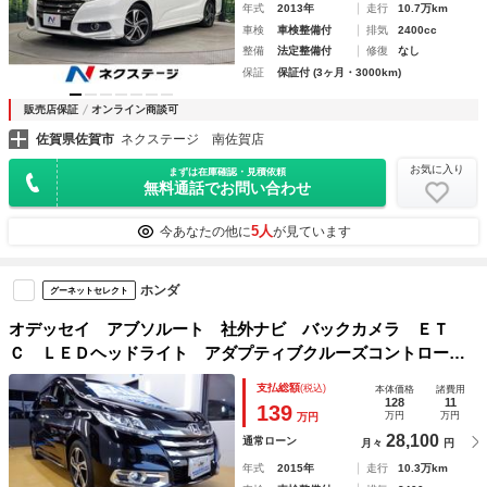
年式
2013年
走行
10.7万km
車検
車検整備付
排気
2400cc
整備
法定整備付
修復
なし
保証
保証付 (3ヶ月・3000km)
販売店保証
オンライン商談可
佐賀県佐賀市
ネクステージ 南佐賀店
お気に入り
まずは在庫確認・見積依頼
無料通話でお問い合わせ
5人
今あなたの他に
が見ています
ホンダ
グーネットセレクト
オデッセイ アブソルート 社外ナビ バックカメラ ＥＴ
Ｃ ＬＥＤヘッドライト アダプティブクルーズコントロー
ル ２列目プレミアムクレードルシート コンビシート プラ
支払総額
(税込)
本体価格
諸費用
イムスムース／ファブリック 本革巻ステアリング パドルシ
128
11
139
万円
万円
万円
フト
28,100
通常ローン
月々
円
年式
2015年
走行
10.3万km