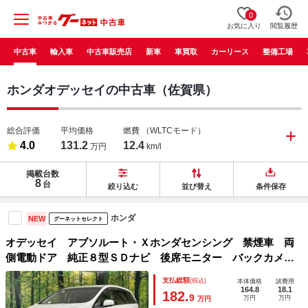
0
お気に入り
閲覧履歴
中古車
輸入車
中古車販売店
新車
車買取
カーリース
整備工場
ホンダオデッセイの中古車（佐賀県）
総合評価
平均価格
燃費
（WLTCモード）
4.0
131.2
12.4
万円
km/l
掲載台数
8
台
絞り込む
並び替え
条件保存
ホンダ
NEW
グーネットセレクト
オデッセイ アブソルート・Ｘホンダセンシング 禁煙車 両
側電動ドア 純正８型ＳＤナビ 後席モニター バックカメ
ラ ハーフレザーシート パワーシート スマートキー ＬＥ
支払総額
(税込)
本体価格
諸費用
Ｄヘッド ビルトインＥＴＣ クルコン 純正１７インチアル
164.8
18.1
182.
9
万円
万円
万円
ミ オートライト