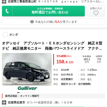
佐賀県三養基郡基山町
ＲＩＡＳＴＡＲ ｇａｒａｇｅ リアスターガレージ ＮＶ３５０キャラバン・デリカＤ５専門店
お気に入り
まずは在庫確認・見積依頼
無料通話でお問い合わせ
6人
今あなたの他に
が見ています
ホンダ
オデッセイ アブソルート・ＥＸホンダセンシング 純正８型
ナビ 純正後席モニター 両側パワースライドドア アクティ
ブコーナリングライト スカッフイルミネーション フルセグ
支払総額
(税込)
本体価格
諸費用
ＴＶ Ｂｌｕｅｔｏｏｔｈ ＡｐｐｌｅＣａｒＰｌａｙ Ｈｏ
151.1
7.8
158.
9
万円
万円
万円
ｎｄａＳｅｎｓｉｎｇ
年式
2016年
走行
7.2万km
車検
2027年5月
排気
2400cc
整備
法定整備付
修復
なし
保証
保証付 (3ヶ月・走行無制限)
販売店保証
オンライン商談可
佐賀県佐賀市
ガリバー佐賀本庄店（株）ＩＤＯＭ