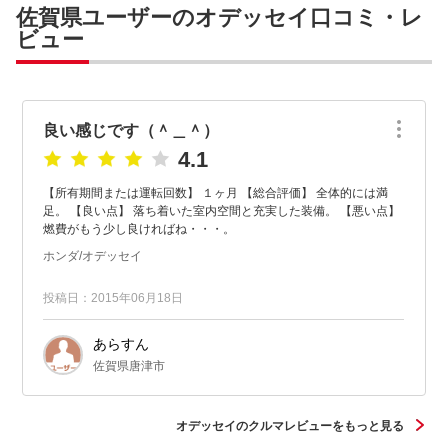
佐賀県ユーザーのオデッセイ口コミ・レ
ビュー
良い感じです（＾＿＾）
4.1
【所有期間または運転回数】 １ヶ月 【総合評価】 全体的には満
足。 【良い点】 落ち着いた室内空間と充実した装備。 【悪い点】
燃費がもう少し良ければね・・・。
ホンダ/オデッセイ
投稿日：2015年06月18日
あらすん
佐賀県唐津市
オデッセイのクルマレビューをもっと見る