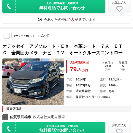
お気に入り
まずは在庫確認・見積依頼
無料通話でお問い合わせ
4人
今あなたの他に
が見ています
ホンダ
グーネットセレクト
オデッセイ アブソルート・ＥＸ 本革シート ７人 ＥＴ
Ｃ 全周囲カメラ ナビ ＴＶ オートクルーズコントロー
ル 両側電動スライドドア オートライト ＬＥＤヘッドラン
支払総額
(税込)
本体価格
諸費用
プ 電動格納ミラー シートヒーター 後席モニター
74.8
5
79.
8
万円
万円
万円
年式
2014年
走行
13.3万km
車検
2027年3月
排気
2400cc
整備
法定整備付
修復
あり
保証
保証付 (1ヶ月・1000km)
販売店保証
佐賀県武雄市
株式会社大宅自動車
お気に入り
まずは在庫確認・見積依頼
無料通話でお問い合わせ