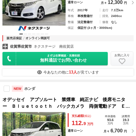
12,300
通常ローン
月々
円
年式
2017年
走行
7.3万km
車検
車検整備付
排気
2400cc
整備
法定整備付
修復
なし
保証
保証付 (3ヶ月・3000km)
販売店保証
オンライン商談可
佐賀県佐賀市
ネクステージ 南佐賀店
お気に入り
まずは在庫確認・見積依頼
無料通話でお問い合わせ
13人
今あなたの他に
が見ています
ホンダ
NEW
オデッセイ アブソルート 禁煙車 純正ナビ 後席モニタ
ー Ｂｌｕｅｔｏｏｔｈ バックカメラ 両側電動ドア ＥＴ
Ｃ シティブレーキアクティブシステム ＬＥＤヘッドラン
支払総額
(税込)
本体価格
諸費用
プ オートライト オートエアコン
93.6
19.3
112.
9
万円
万円
万円
6,700
通常ローン
月々
円