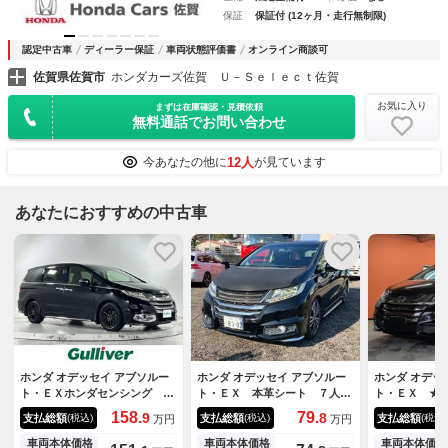
保証
保証付 (12ヶ月・走行無制限)
認定中古車
ディーラー保証
車両状態評価書
オンライン商談可
佐賀県佐賀市
ホンダカーズ佐賀 Ｕ－Ｓｅｌｅｃｔ佐賀
お気に入り
まずは在庫確認・見積依頼
無料通話でお問い合わせ
12人
今あなたの他に
が見ています
あなたにおすすめの中古車
ホンダ オデッセイ アブソルー
ホンダ オデッセイ アブソルー
ホンダ オデッ
ト・ＥＸホンダセンシング 純
ト・ＥＸ 本革シート ７人
ト・ＥＸ ★
正８型ナビ 純正後席モニタ
ＥＴＣ 全周囲カメラ ナビ
タイヤ★★純
158.
79.
9
8
支払総額
支払総額
支払総額
(税込)
(税込)
(税込)
万円
万円
ー 両側パワースライドドア
ＴＶ オートクルーズコントロ
ＴＶ★Ｂｌｕ
アクティブコーナリングライ
ール 両側電動スライドドア
Ｄ・ＤＶＤ再
車両本体価格
車両本体価格
車両本体価格