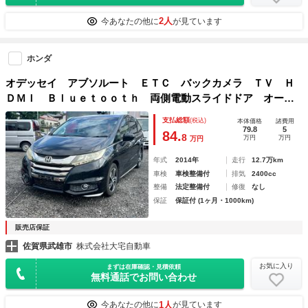
2人
今あなたの他に
が見ています
ホンダ
オデッセイ アブソルート ＥＴＣ バックカメラ ＴＶ Ｈ
ＤＭＩ Ｂｌｕｅｔｏｏｔｈ 両側電動スライドドア オート
クルーズコントロール 衝突被害軽減システム オートライ
支払総額
(税込)
本体価格
諸費用
ト ＬＥＤヘッドランプ 電動格納ミラー ３列シート
79.8
5
84.
8
万円
万円
万円
年式
2014年
走行
12.7万km
車検
車検整備付
排気
2400cc
整備
法定整備付
修復
なし
保証
保証付 (1ヶ月・1000km)
販売店保証
佐賀県武雄市
株式会社大宅自動車
お気に入り
まずは在庫確認・見積依頼
無料通話でお問い合わせ
1人
今あなたの他に
が見ています