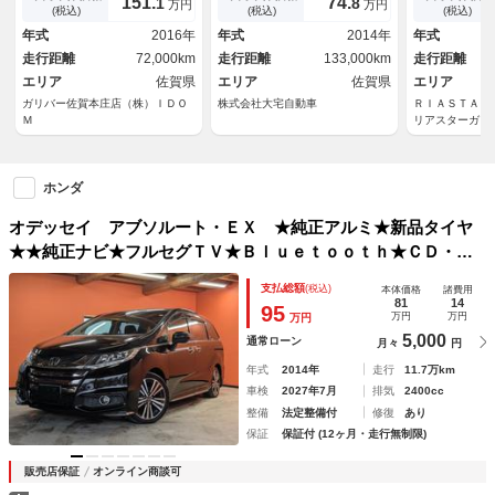
151.
74.
1
8
万円
万円
ト スカッフイルミネーショ
オートライト ＬＥＤヘッドラ
★バックカメ
(税込)
(税込)
(税込)
ン フルセグＴＶ Ｂｌｕｅｔ
ンプ 電動格納ミラー シー
動シート★キ
年式
2016年
年式
2014年
年式
ｏｏｔｈ ＡｐｐｌｅＣａｒＰ
トヒーター 後席モニター
電格ミラー★
走行距離
72,000km
走行距離
133,000km
走行距離
ｌａｙ ＨｏｎｄａＳｅｎｓｉ
列シート★
ｎｇ
エリア
佐賀県
エリア
佐賀県
エリア
ガリバー佐賀本庄店（株）ＩＤＯ
株式会社大宅自動車
ＲＩＡＳＴＡ
Ｍ
リアスターガレ
キャラバン・デ
ホンダ
オデッセイ アブソルート・ＥＸ ★純正アルミ★新品タイヤ
★★純正ナビ★フルセグＴＶ★Ｂｌｕｅｔｏｏｔｈ★ＣＤ・Ｄ
ＶＤ再生★両側パワスラ★バックカメラ★クルコン★電動シー
支払総額
(税込)
本体価格
諸費用
ト★キーレス★ＥＴＣ★電格ミラー★オートライト★３列シー
81
14
95
万円
万円
万円
ト★
5,000
通常ローン
月々
円
年式
2014年
走行
11.7万km
車検
2027年7月
排気
2400cc
整備
法定整備付
修復
あり
保証
保証付 (12ヶ月・走行無制限)
販売店保証
オンライン商談可