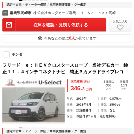
認定中古車
ディーラー保証
車両状態評価書
グー鑑定
群馬県高崎市
株式会社ホンダカーズ群馬 Ｕ－Ｓｅｌｅｃｔ高崎
お気に入り
在庫を確認・見積り依頼する
8人
今あなたの他に
が見ています
ホンダ
フリード ｅ：ＨＥＶクロスタースロープ 当社デモカー 純
正１１．４インチコネクトナビ 純正３カメラドライブレコー
ダー リアクーラー シートヒーター 渋滞追従機能付きＡＣ
支払総額
(税込)
本体価格
諸費用
Ｃ レーンキープアシスト 両側電動スライドドア ＥＴＣ
336
10.3
346.
3
万円
万円
万円
福祉車輌 ＤＶＤ
年式
2025年
走行
0.8万km
車検
2028年9月
排気
1500cc
整備
法定整備付
修復
なし
保証
保証付 (24ヶ月・走行無制限)
認定中古車
ディーラー保証
車両状態評価書
グー鑑定