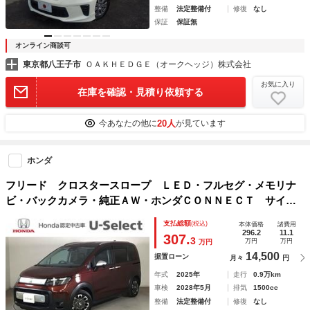
整備
法定整備付
修復
なし
保証
保証無
オンライン商談可
東京都八王子市
ＯＡＫＨＥＤＧＥ（オークヘッジ）株式会社
お気に入り
在庫を確認・見積り依頼する
20人
今あなたの他に
が見ています
ホンダ
フリード クロスタースロープ ＬＥＤ・フルセグ・メモリナ
ビ・バックカメラ・純正ＡＷ・ホンダＣＯＮＮＥＣＴ サイド
カーテンエアバック シ－トヒ－タ－ ＥＴＣ車載器 両側電
支払総額
(税込)
本体価格
諸費用
動ドア ＬＥＤライト ＶＳＡ
296.2
11.1
307.
3
万円
万円
万円
14,500
据置ローン
月々
円
年式
2025年
走行
0.9万km
車検
2028年5月
排気
1500cc
整備
法定整備付
修復
なし