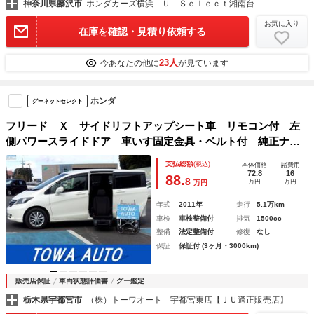
神奈川県藤沢市
ホンダカーズ横浜 Ｕ－Ｓｅｌｅｃｔ湘南台
お気に入り
在庫を確認・見積り依頼する
23人
今あなたの他に
が見ています
ホンダ
グーネットセレクト
フリード Ｘ サイドリフトアップシート車 リモコン付 左
側パワースライドドア 車いす固定金具・ベルト付 純正ナ
ビ バックカメラ ＥＴＣ ＵＳＢ 電格ミラー オートエア
支払総額
(税込)
本体価格
諸費用
コン キーレス 後部座席ガラスサンシェード付
72.8
16
88.
8
万円
万円
万円
年式
2011年
走行
5.1万km
車検
車検整備付
排気
1500cc
整備
法定整備付
修復
なし
保証
保証付 (3ヶ月・3000km)
販売店保証
車両状態評価書
グー鑑定
栃木県宇都宮市
（株）トーワオート 宇都宮東店【ＪＵ適正販売店】