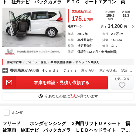
ト 社外ナビ バックカメラ ＥＴＣ オートエアコン 両側
パワースライドドア ＬＥＤヘッドライト スマートキー Ａ
支払総額
(税込)
本体価格
諸費用
クルコン フルセグ地デジ サイドエアバッグ ダブルエアバ
159.8
15.3
175.
1
万円
万円
万円
ック
34,200
通常ローン
月々
円
年式
2017年
走行
2.9万km
車検
車検整備付
排気
1500cc
整備
法定整備付
修復
なし
保証
保証付 (12ヶ月・走行無制限)
認定中古車
ディーラー保証
車両状態評価書
オンライン商談可
香川県東かがわ市
Ｈｏｎｄａ Ｃａｒｓ 東かがわ 東かがわ店 認定中古車取扱店
お気に入り
在庫を確認・見積り依頼する
3人
今あなたの他に
が見ています
ホンダ
フリード ホンダセンシング ２列目リフトＵＰシート 福
祉車両 純正ナビ バックカメラ ＬＥＤヘッドライト アダ