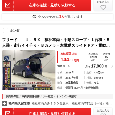
お気に入り
在庫を確認・見積り依頼する
3人
今あなたの他に
が見ています
ホンダ
フリード １．５Ｘ 福祉車両・手動スロープ・１台積・５
人乗・走行４４千Ｋ・Ｂカメラ・左電動スライドドア・電動ウ
ィンチ・フリップダウンモニター・モデューロアルミ付・無線
支払総額
(税込)
本体価格
諸費用
ウィンチリモコン・ラッシングベルト・左右ＳＤ
129.9
15
144.
9
万円
万円
万円
17,900
通常ローン
月々
円
年式
2016年
走行
4.4万km
車検
2027年5月
排気
1500cc
整備
法定整備付
修復
なし
保証
保証付 (12ヶ月・走行無制限)
販売店保証
車両状態評価書
グー鑑定
オンライン商談可
福岡県久留米市
福祉車両のみ１５０台展示 福祉車両専門店（一社）福祉車両のたすかる
お気に入り
在庫を確認・見積り依頼する