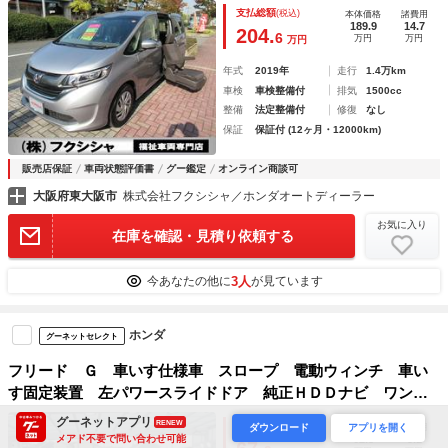
プティブクルーズ １オーナー 禁煙車 記録簿 前後ドラレ
支払総額
(税込)
本体価格
諸費用
コ 追突軽減ブレーキ レーンキープ ４人乗
189.9
14.7
204.
6
万円
万円
万円
年式
2019年
走行
1.4万km
車検
車検整備付
排気
1500cc
整備
法定整備付
修復
なし
保証
保証付 (12ヶ月・12000km)
販売店保証
車両状態評価書
グー鑑定
オンライン商談可
大阪府東大阪市
株式会社フクシシャ／ホンダオートディーラー
お気に入り
在庫を確認・見積り依頼する
3人
今あなたの他に
が見ています
ホンダ
グーネットセレクト
フリード Ｇ 車いす仕様車 スロープ 電動ウィンチ 車い
す固定装置 左パワースライドドア 純正ＨＤＤナビ ワンセ
グＴＶ Ｂカメラ ＥＴＣ キーレス オートライト 福祉車
グーネットアプリ
RENEW
支払総額
(税込)
本体価格
諸費用
ダウンロード
アプリを開く
両
メアド不要で問い合わせ可能
62.8
5.1