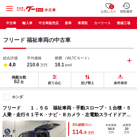
0
お気に入り
閲覧履歴
中古車
輸入車
中古車販売店
新車
車買取
カーリース
整備工場
フリード 福祉車両の中古車
総合評価
平均価格
燃費
（WLTCモード）
4.0
210.6
18.1
万円
km/l
掲載台数
62
台
絞り込む
並び替え
条件保存
ホンダ
フリード １．５Ｇ 福祉車両・手動スロープ・１台積・５
人乗・走行６１千Ｋ・ナビ・Ｂカメラ・左電動スライドドア・
キーレス・リヤシート有・６人乗りに変更カノウ・電動ウィン
支払総額
(税込)
本体価格
諸費用
チサード・ウィンチリモコン・ラッシングベルト
94.9
20
114.
9
万円
万円
万円