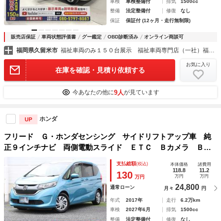
車検
車検整備付
排気
1500cc
整備
法定整備付
修復
なし
保証
保証付 (12ヶ月・走行無制限)
販売店保証
車両状態評価書
グー鑑定
OBD診断済み
オンライン商談可
福岡県久留米市
福祉車両のみ１５０台展示 福祉車両専門店（一社）福祉車両のたすかる
お気に入り
在庫を確認・見積り依頼する
9人
今あなたの他に
が見ています
ホンダ
UP
フリード Ｇ・ホンダセンシング サイドリフトアップ車 純
正９インチナビ 両側電動スライド ＥＴＣ Ｂカメラ ＢＴ
音楽 両側自動ドア リモコンキー デュアルエアバック ス
支払総額
(税込)
本体価格
諸費用
マキ－ ＤＶＤ再生可 整備記録簿 禁煙 ＡＵＸ接続 横滑
118.8
11.2
130
万円
万円
万円
り防止
24,800
通常ローン
月々
円
年式
2017年
走行
6.2万km
車検
2027年6月
排気
1500cc
整備
法定整備付
修復
なし