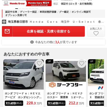
保証
保証付 (12ヶ月・走行無制限)
認定中古車
ディーラー保証
車両状態評価書
グー鑑定
オンライン商談可
オプション見積り可
埼玉県春日部市
Ｈｏｎｄａ Ｃａｒｓ 埼玉中 Ｕ－Ｓｅｌｅｃｔ 春日部中央
お気に入り
在庫を確認・見積り依頼する
3人
今あなたの他に
が見ています
あなたにおすすめの中古車
UP
UP
ホンダ フリード ｅ：ＨＥＶエ
ホンダ フリード ｅ：ＨＥＶク
ホンダ フリー
アービズ ホンダセンシング
ロスター 禁煙車 １オーナ
Ｘ 登録済未
純正８インチディスプレイ Ａ
ー 純正ギャザス９型ナビ フ
ンチナビ バ
228.
212.
3
2
支払総額
支払総額
支払総額
(税込)
(税込)
(税込)
万円
万円
ｐｐｌｅ Ｃａｒｐｌａｙ Ａ
ルセグ バックカメラ 両側電
電動ドア 衝