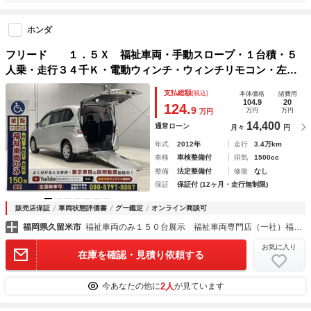
ホンダ
フリード １．５Ｘ 福祉車両・手動スロープ・１台積・５
人乗・走行３４千Ｋ・電動ウィンチ・ウィンチリモコン・左電
動スライドドア・ＴＶ・ナビ・Ｂカメラ・キーレス・ラッシン
支払総額
(税込)
本体価格
諸費用
グベルト・左右ＳＤ昇降グチ手すり付・禁煙車
104.9
20
124.
9
万円
万円
万円
14,400
通常ローン
月々
円
年式
2012年
走行
3.4万km
車検
車検整備付
排気
1500cc
整備
法定整備付
修復
なし
保証
保証付 (12ヶ月・走行無制限)
販売店保証
車両状態評価書
グー鑑定
オンライン商談可
福岡県久留米市
福祉車両のみ１５０台展示 福祉車両専門店（一社）福祉車両のたすかる
お気に入り
在庫を確認・見積り依頼する
2人
今あなたの他に
が見ています