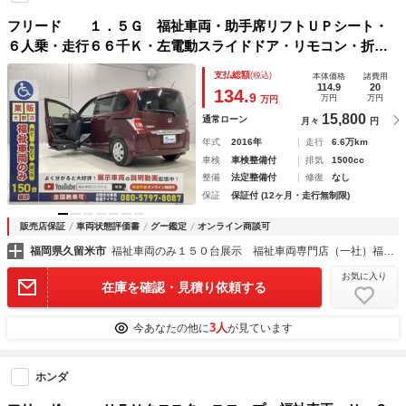
フリード １．５Ｇ 福祉車両・助手席リフトＵＰシート・
６人乗・走行６６千Ｋ・左電動スライドドア・リモコン・折り
畳み車イス固定ネット・右側スライドドアイージークローザー
支払総額
(税込)
本体価格
諸費用
付き・スマートキー・ヘッドライトＨＩＤ
114.9
20
134.
9
万円
万円
万円
15,800
通常ローン
月々
円
年式
2016年
走行
6.6万km
車検
車検整備付
排気
1500cc
整備
法定整備付
修復
なし
保証
保証付 (12ヶ月・走行無制限)
販売店保証
車両状態評価書
グー鑑定
オンライン商談可
福岡県久留米市
福祉車両のみ１５０台展示 福祉車両専門店（一社）福祉車両のたすかる
お気に入り
在庫を確認・見積り依頼する
3人
今あなたの他に
が見ています
ホンダ