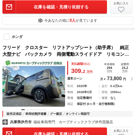
お気に入り
在庫を確認・見積り依頼する
8人
今あなたの他に
が見ています
ホンダ
フリード クロスター リフトアップシート（助手席） 純正
大型ナビ バックカメラ 両側電動スライドドア リモコン式
助手席リフトＵＰシート 回転昇降シート ホンダセンシン
支払総額
(税込)
本体価格
諸費用
グ 前後ドラレコ ＬＥＤヘッドライト ３列シート クルコ
294
15.2
309.
2
万円
万円
万円
ン ＢＳＭ 修復無し 福祉車両
73,800
通常ローン
月々
円
年式
2025年
走行
0.4万km
車検
2028年3月
排気
1500cc
整備
法定整備付
修復
なし
保証
保証付 (6ヶ月・走行無制限)
販売店保証
車両状態評価書
グー鑑定
オンライン商談可
兵庫県伊丹市
福祉車両専門 カーブティッククラブ伊丹昆陽店
お気に入り
在庫を確認・見積り依頼する