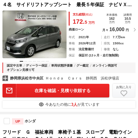
４名 サイドリフトアップシート 最長５年保証 ナビＶＸＭ
－２１７ＶＦＮｉ Ｒカメラ ＣＤ録音 ＢＴオ－ディオ Ｄ
支払総額
(税込)
本体価格
諸費用
ＶＤ Ｒモニタ－ ＥＴＣ ＬＥＤライト 両側電動ドア Ｖ
162
10.5
172.
5
万円
万円
万円
ＳＡ シ－トヒ－タ－ スマ－トキ－
16,000
残価ローン
月々
円
年式
2021年
走行
7.7万km
車検
2026年12月
排気
1500cc
整備
法定整備付
修復
なし
保証
保証付 (12ヶ月・走行無制限)
認定中古車
ディーラー保証
車両状態評価書
グー鑑定
オンライン商談可
オプション見積り可
静岡県浜松市中央区
Ｈｏｎｄａ Ｃａｒｓ 静岡西 浜松伊場店
お気に入り
在庫を確認・見積り依頼する
3人
今あなたの他に
が見ています
ホンダ
UP
フリード Ｇ 福祉車両 車椅子１基 スロープ 電動ウイン