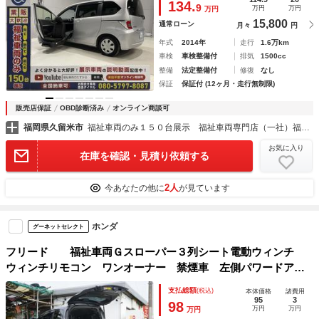
134.
9
万円
万円
万円
15,800
通常ローン
月々
円
年式
2014年
走行
1.6万km
車検
車検整備付
排気
1500cc
整備
法定整備付
修復
なし
保証
保証付 (12ヶ月・走行無制限)
販売店保証
OBD診断済み
オンライン商談可
福岡県久留米市
福祉車両のみ１５０台展示 福祉車両専門店（一社）福祉車両のたすかる
お気に入り
在庫を確認・見積り依頼する
2人
今あなたの他に
が見ています
ホンダ
グーネットセレクト
フリード 福祉車両Ｇスローパー３列シート電動ウィンチ
ウィンチリモコン ワンオーナー 禁煙車 左側パワードア
純正ナビバックカメラ 取説保証書 走行３９６００キロ ６
支払総額
(税込)
本体価格
諸費用
人乗り ＥＴＣ
95
3
98
万円
万円
万円