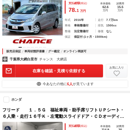
支払総額
(税込)
本体価格
諸費用
オートライト ドライブレコーダー 電格ミラー
62.6
15.5
78.
1
万円
万円
万円
年式
2016年
走行
7.7万km
車検
車検整備付
排気
1500cc
整備
法定整備付
修復
なし
保証
保証付 (1ヶ月・1500km)
販売店保証
車両状態評価書
グー鑑定
オンライン商談可
千葉県大網白里市
チャンス 大網店
お気に入り
在庫を確認・見積り依頼する
6人
今あなたの他に
が見ています
ホンダ
フリード １．５Ｇ 福祉車両・助手席リフトＵＰシート・
６人乗・走行１６千Ｋ・左電動スライドドア・ＣＤオーディ
オ・左右スライドドア・キーレス・リモコン・折り畳み車イス
支払総額
(税込)
本体価格
諸費用
固定ネット・左右ＳＤ・純正ＨＩＤヘッドライト
114.9
20