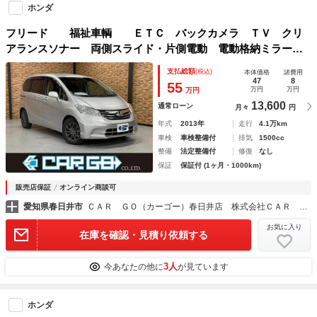
ホンダ
フリード 福祉車輌 ＥＴＣ バックカメラ ＴＶ クリ
アランスソナー 両側スライド・片側電動 電動格納ミラー
ウォークスルー ＣＶＴ アルミホイール ＣＤ ＤＶＤ再
支払総額
(税込)
本体価格
諸費用
生 ＥＳＣ エアコン
47
8
55
万円
万円
万円
13,600
通常ローン
月々
円
年式
2013年
走行
4.1万km
車検
車検整備付
排気
1500cc
整備
法定整備付
修復
なし
保証
保証付 (1ヶ月・1000km)
販売店保証
オンライン商談可
愛知県春日井市
ＣＡＲ ＧＯ（カーゴー）春日井店 株式会社ＣＡＲ ＧＯ
お気に入り
在庫を確認・見積り依頼する
3人
今あなたの他に
が見ています
ホンダ