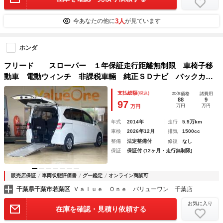
3人
今あなたの他に
が見ています
ホンダ
フリード スローパー １年保証走行距離無制限 車椅子移
動車 電動ウィンチ 非課税車輛 純正ＳＤナビ バックカメ
ラ 左オートスライドドア ＥＴＣ ＨＩＤ 修復歴無
支払総額
(税込)
本体価格
諸費用
88
9
97
万円
万円
万円
年式
2014年
走行
5.9万km
車検
2026年12月
排気
1500cc
整備
法定整備付
修復
なし
保証
保証付 (12ヶ月・走行無制限)
販売店保証
車両状態評価書
グー鑑定
オンライン商談可
千葉県千葉市若葉区
Ｖａｌｕｅ Ｏｎｅ バリューワン 千葉店
お気に入り
在庫を確認・見積り依頼する