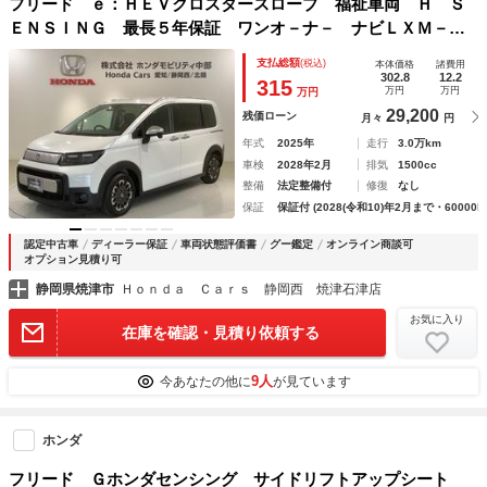
フリード ｅ：ＨＥＶクロスタースロープ 福祉車両 Ｈ Ｓ
ＥＮＳＩＮＧ 最長５年保証 ワンオ－ナ－ ナビＬＸＭ－２
４２ＺＦＮＩ ＴＶ Ｒカメラ ＢＴオ－ディオ ＥＴＣ Ｌ
支払総額
(税込)
本体価格
諸費用
ＥＤライト 両側電動ドア ＶＳＡ シ－トヒ－タ－ クルコ
302.8
12.2
315
万円
万円
万円
ン アルミＡＡＣ
29,200
残価ローン
月々
円
年式
2025年
走行
3.0万km
車検
2028年2月
排気
1500cc
整備
法定整備付
修復
なし
保証
保証付 (2028(令和10)年2月まで・60000k
認定中古車
ディーラー保証
車両状態評価書
グー鑑定
オンライン商談可
オプション見積り可
静岡県焼津市
Ｈｏｎｄａ Ｃａｒｓ 静岡西 焼津石津店
お気に入り
在庫を確認・見積り依頼する
9人
今あなたの他に
が見ています
ホンダ
フリード Ｇホンダセンシング サイドリフトアップシート