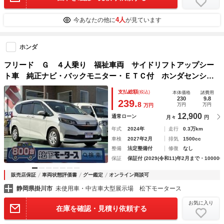
4人
今あなたの他に
が見ています
ホンダ
フリード Ｇ ４人乗り 福祉車両 サイドリフトアップシー
ト車 純正ナビ・バックモニター・ＥＴＣ付 ホンダセンシン
グ ＬＥＤヘッドランプ 両側パワースライドドア 運転席・
支払総額
(税込)
本体価格
諸費用
助手席シートヒーター ロールサンシェード
230
9.8
239.
8
万円
万円
万円
12,900
通常ローン
月々
円
年式
2024年
走行
0.3万km
車検
2027年2月
排気
1500cc
整備
法定整備付
修復
なし
保証
保証付 (2029(令和11)年2月まで・100000
販売店保証
車両状態評価書
グー鑑定
オンライン商談可
静岡県掛川市
未使用車・中古車大型展示場 松下モータース
お気に入り
在庫を確認・見積り依頼する