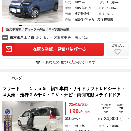
年式
2024年
走行
0.5万km
車検
2027年11月
排気
1500cc
整備
法定整備付
修復
なし
保証
保証付 (24ヶ月・走行無制限)
認定中古車
ディーラー保証
車両状態評価書
東京都八王子市
ホンダカーズ東京中央 南大沢店
お気に入り
在庫を確認・見積り依頼する
17人
今あなたの他に
が見ています
ホンダ
フリード １．５Ｇ 福祉車両・サイドリフトＵＰシート・
４人乗・走行２８千Ｋ・ＴＶ・ナビ・両側電動スライドドア・
リモコン有・スマートキー・プッシュスタート・アイドリング
支払総額
(税込)
本体価格
諸費用
ストップ・純正ＬＥＤヘッドライト・禁煙車
179.9
20
199.
9
万円
万円
万円
24,800
通常ローン
月々
円
年式
2019年
走行
2.8万km