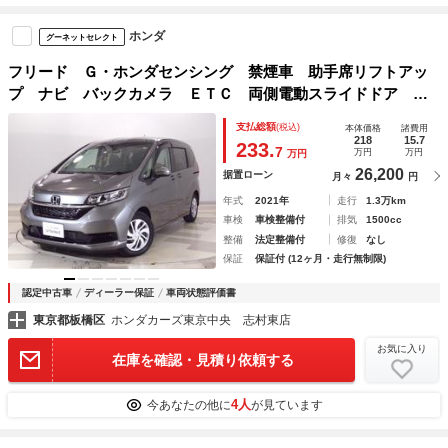
ホンダ
グーネットセレクト
フリード Ｇ・ホンダセンシング 禁煙車 助手席リフトアッ
プ ナビ バックカメラ ＥＴＣ 両側電動スライドドア Ｌ
ＥＤヘッドライト オートライト ＣＤ再生可能 両電動ド
支払総額
(税込)
本体価格
諸費用
ア アイドルＳ 記録簿付き フルセグ対応 パワーウインド
218
15.7
233.
7
万円
万円
万円
ウ ＬＫＡ
26,200
据置ローン
月々
円
年式
2021年
走行
1.3万km
車検
車検整備付
排気
1500cc
整備
法定整備付
修復
なし
保証
保証付 (12ヶ月・走行無制限)
認定中古車
ディーラー保証
車両状態評価書
東京都板橋区
ホンダカーズ東京中央 志村東店
お気に入り
在庫を確認・見積り依頼する
4人
今あなたの他に
が見ています