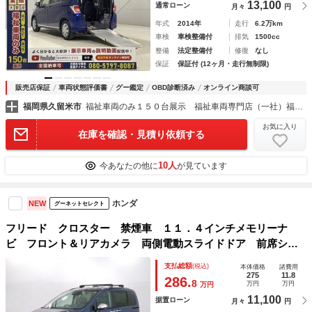
13,100
通常ローン
月々
円
年式
2014年
走行
6.2万km
車検
車検整備付
排気
1500cc
整備
法定整備付
修復
なし
保証
保証付 (12ヶ月・走行無制限)
販売店保証
車両状態評価書
グー鑑定
OBD診断済み
オンライン商談可
福岡県久留米市
福祉車両のみ１５０台展示 福祉車両専門店（一社）福祉車両のたすかる
お気に入り
在庫を確認・見積り依頼する
10人
今あなたの他に
が見ています
ホンダ
NEW
グーネットセレクト
フリード クロスター 禁煙車 １１．４インチメモリーナ
ビ フロント＆リアカメラ 両側電動スライドドア 前席シー
トヒーター ＬＥＤヘッドライト ＥＴＣ ミュージックラッ
支払総額
(税込)
本体価格
諸費用
ク ＤＶＤ ＳＤ ＵＳＢ Ｂｌｕｅｔｏｏｔｈ接続 ＬＫＡ
275
11.8
286.
8
万円
万円
万円
11,100
据置ローン
月々
円