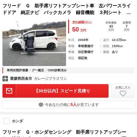
フリード Ｇ 助手席リフトアップシート車 左パワースライ
ドドア 純正ナビ バックカメラ 録音機能 ３列シート ７
人乗り ＥＴＣ オートエアコン 社外アルミホイール Ｗエ
支払総額
(税込)
本体価格
諸費用
アバック ２列目ベンチシート ウォークスルー
43
7
50
万円
万円
万円
年式
2008年
走行
10.0万km
車検
車検整備付
排気
1500cc
整備
法定整備付
修復
あり
保証
保証無
車両状態評価書
グー鑑定
OBD診断済み
愛媛県西条市
ガレージプラスワン
お気に入り
【30分以内】スピード見積り
6人
今あなたの他に
が見ています
ホンダ
フリード Ｇ・ホンダセンシング 助手席リフトアップシー