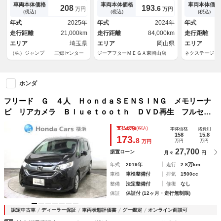
ｎｄｒｏｉｄ Ａｕｔｏ 両側
動スライドドア ホンダセンシ
ム レーダー
車両本体価格
車両本体価格
車両本体価格
208
193.
6
万円
万円
パワースライドドア バックカ
ング アダプティブクルコン
レザーシート
(税込)
(税込)
(税込)
メラ ＥＴＣ Ｂｌｕｅｔｏｏ
ＢＳＭ シートヒーター ルー
ー ＬＥＤヘ
年式
2025年
年式
2024年
年式
ｔｈ ＵＳＢ
フレール 電子パーキングブレ
ンチアルミ 
走行距離
21,000km
走行距離
84,000km
走行距離
ーキ ＥＴＣ
エリア
埼玉県
エリア
岡山県
エリア
（株）ジャンプ 三郷センター
ジーアフターＭＥＧＡ東岡山店
ネクステージ 
ホンダ
フリード Ｇ ４人 ＨｏｎｄａＳＥＮＳＩＮＧ メモリーナ
ビ リアカメラ Ｂｌｕｅｔｏｏｔｈ ＤＶＤ再生 フルセグ
ＴＶ 両側電動スライドドア ＥＴＣ サイド・カーテンエア
支払総額
(税込)
本体価格
諸費用
バッグ ＬＥＤヘッドライト ワンオーナー
158
15.8
173.
8
万円
万円
万円
27,700
据置ローン
月々
円
年式
2019年
走行
2.8万km
車検
車検整備付
排気
1500cc
整備
法定整備付
修復
なし
保証
保証付 (12ヶ月・走行無制限)
認定中古車
ディーラー保証
車両状態評価書
グー鑑定
オンライン商談可