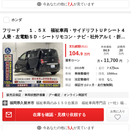
7人
今あなたの他に
が見ています
ホンダ
フリード １．５Ｘ 福祉車両・サイドリフトＵＰシート４
人乗・左電動ＳＤ・シートリモコン・ナビ・社外アルミ・折リ
畳ミ車イス固定バー・右ＳＤイージークローザー付・スマート
支払総額
(税込)
本体価格
諸費用
キー・純正ＨＩＤヘッドライト・禁煙車・ＥＴＣ
84.9
20
104.
9
万円
万円
万円
11,700
通常ローン
月々
円
年式
2015年
走行
7.5万km
車検
車検整備付
排気
1500cc
整備
法定整備付
修復
なし
保証
保証付 (12ヶ月・走行無制限)
販売店保証
車両状態評価書
グー鑑定
オンライン商談可
福岡県久留米市
福祉車両のみ１５０台展示 福祉車両専門店（一社）福祉車両のたすかる
お気に入り
在庫を確認・見積り依頼する
5人
今あなたの他に
が見ています