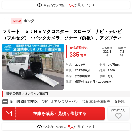
3人
今あなたの他に
が見ています
ホンダ
NEW
フリード ｅ：ＨＥＶクロスター スロープ ナビ・テレビ
（フルセグ）・バックカメラ、ソナー（前後）、アダプティブ
クルーズコントロール、オートエアコン、リヤクーラー、シー
支払総額
(税込)
本体価格
諸費用
トヒーター、ＥＴＣ、フローリングチェアマット、ウィンチリ
327.4
7.6
335
万円
万円
万円
モコン、ＢＳＩ
年式
2024年
走行
0.6万km
車検
2027年6月
排気
1500cc
整備
法定整備付
修復
なし
保証
保証付 (12ヶ月・10000km)
販売店保証
オンライン商談可
岡山県岡山市中区
（株）オアシスジャパン 福祉車両全国販売（直販部・業販部）
お気に入り
在庫を確認・見積り依頼する
5人
今あなたの他に
が見ています