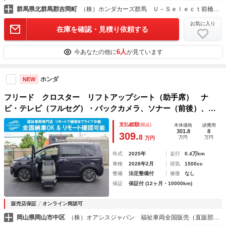
群馬県北群馬郡吉岡町
（株）ホンダカーズ群馬 Ｕ－Ｓｅｌｅｃｔ前橋よしおか
お気に入り
在庫を確認・見積り依頼する
6人
今あなたの他に
が見ています
ホンダ
NEW
フリード クロスター リフトアップシート（助手席） ナ
ビ・テレビ（フルセグ）・バックカメラ、ソナー（前後）、Ｂ
ＳＩ、アダプティブクルーズコントロール、電動パーキングブ
支払総額
(税込)
本体価格
諸費用
レーキ、ＥＴＣ、ドライブレコーダー（前後）、アルミホイー
301.8
8
309.
8
万円
万円
万円
ル、シート用リモコン
年式
2025年
走行
0.4万km
車検
2028年2月
排気
1500cc
整備
法定整備付
修復
なし
保証
保証付 (12ヶ月・10000km)
販売店保証
オンライン商談可
岡山県岡山市中区
（株）オアシスジャパン 福祉車両全国販売（直販部・業販部）