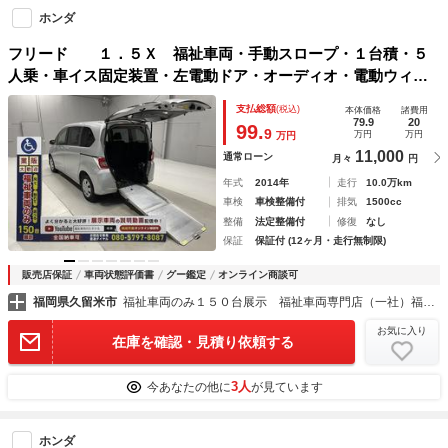
ホンダ
フリード １．５Ｘ 福祉車両・手動スロープ・１台積・５
人乗・車イス固定装置・左電動ドア・オーディオ・電動ウィン
チサード・無線ウィンチリモコン有・ラッシングベルト有・左
支払総額
(税込)
本体価格
諸費用
右スライドドア・キーレス・ＨＩＤヘッドライト
79.9
20
99.
9
万円
万円
万円
11,000
通常ローン
月々
円
年式
2014年
走行
10.0万km
車検
車検整備付
排気
1500cc
整備
法定整備付
修復
なし
保証
保証付 (12ヶ月・走行無制限)
販売店保証
車両状態評価書
グー鑑定
オンライン商談可
福岡県久留米市
福祉車両のみ１５０台展示 福祉車両専門店（一社）福祉車両のたすかる
お気に入り
在庫を確認・見積り依頼する
3人
今あなたの他に
が見ています
ホンダ