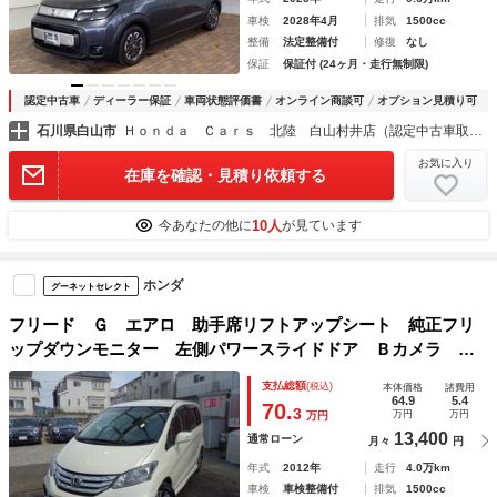
車検
2028年4月
排気
1500cc
整備
法定整備付
修復
なし
保証
保証付 (24ヶ月・走行無制限)
認定中古車
ディーラー保証
車両状態評価書
オンライン商談可
オプション見積り可
石川県白山市
Ｈｏｎｄａ Ｃａｒｓ 北陸 白山村井店（認定中古車取扱店）
お気に入り
在庫を確認・見積り依頼する
10人
今あなたの他に
が見ています
ホンダ
グーネットセレクト
フリード Ｇ エアロ 助手席リフトアップシート 純正フリ
ップダウンモニター 左側パワースライドドア Ｂカメラ 地
デジＴＶ ＥＴＣ 純正ＨＤＤナビ スマートキー オートラ
支払総額
(税込)
本体価格
諸費用
イト 純正１５インチＡＷ 福祉車両
64.9
5.4
70.
3
万円
万円
万円
13,400
通常ローン
月々
円
年式
2012年
走行
4.0万km
車検
車検整備付
排気
1500cc