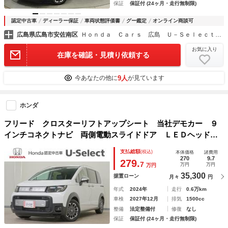
保証
保証付 (24ヶ月・走行無制限)
認定中古車
ディーラー保証
車両状態評価書
グー鑑定
オンライン商談可
広島県広島市安佐南区
Ｈｏｎｄａ Ｃａｒｓ 広島 Ｕ－Ｓｅｌｅｃｔ祇園
お気に入り
在庫を確認・見積り依頼する
9人
今あなたの他に
が見ています
ホンダ
フリード クロスターリフトアップシート 当社デモカー ９
インチコネクトナビ 両側電動スライドドア ＬＥＤヘッドラ
イト オートハイビーム ブラインドスポットインフォメーシ
支払総額
(税込)
本体価格
諸費用
ョン 渋滞追従機能付きＡＣＣ レーンキープアシスト 衝突
270
9.7
279.
7
万円
万円
万円
軽減ブレーキ
35,300
据置ローン
月々
円
年式
2024年
走行
0.6万km
車検
2027年12月
排気
1500cc
整備
法定整備付
修復
なし
保証
保証付 (24ヶ月・走行無制限)