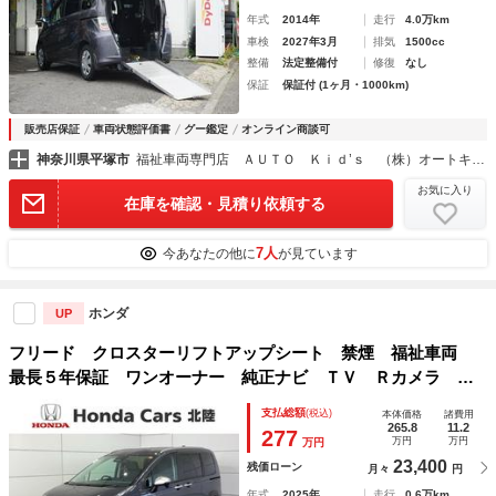
年式
2014年
走行
4.0万km
車検
2027年3月
排気
1500cc
整備
法定整備付
修復
なし
保証
保証付 (1ヶ月・1000km)
販売店保証
車両状態評価書
グー鑑定
オンライン商談可
神奈川県平塚市
福祉車両専門店 ＡＵＴＯ Ｋｉｄ’ｓ （株）オートキッズ
お気に入り
在庫を確認・見積り依頼する
7人
今あなたの他に
が見ています
ホンダ
UP
フリード クロスターリフトアップシート 禁煙 福祉車両
最長５年保証 ワンオーナー 純正ナビ ＴＶ Ｒカメラ Ｂ
Ｔオ－ディオ ドラレコ ＥＴＣ ＬＥＤライト ＶＳＡ 両
支払総額
(税込)
本体価格
諸費用
側電動ドア クルコン スマートキー
265.8
11.2
277
万円
万円
万円
23,400
残価ローン
月々
円
年式
2025年
走行
0.6万km