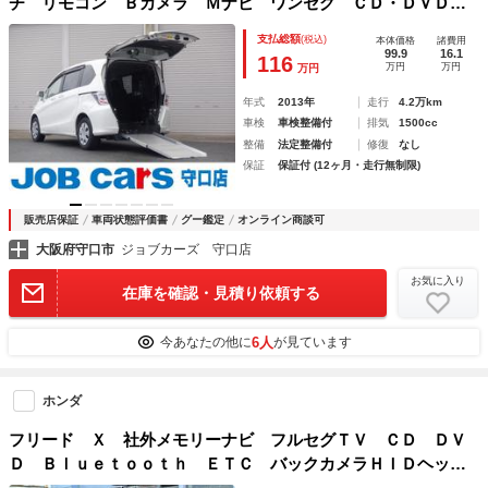
チ リモコン Ｂカメラ Ｍナビ ワンセグ ＣＤ・ＤＶＤ
片側電動スライド 横滑り防止装置 ワンオーナー 障害物ソ
支払総額
(税込)
本体価格
諸費用
ナー Ｂｌｕｅｔｏｏｔｈ ドラレコ キーレス
99.9
16.1
116
万円
万円
万円
年式
2013年
走行
4.2万km
車検
車検整備付
排気
1500cc
整備
法定整備付
修復
なし
保証
保証付 (12ヶ月・走行無制限)
販売店保証
車両状態評価書
グー鑑定
オンライン商談可
大阪府守口市
ジョブカーズ 守口店
お気に入り
在庫を確認・見積り依頼する
6人
今あなたの他に
が見ています
ホンダ
フリード Ｘ 社外メモリーナビ フルセグＴＶ ＣＤ ＤＶ
Ｄ Ｂｌｕｅｔｏｏｔｈ ＥＴＣ バックカメラＨＩＤヘッド
ライト 左パワースライドドア サイドリフトアップシート