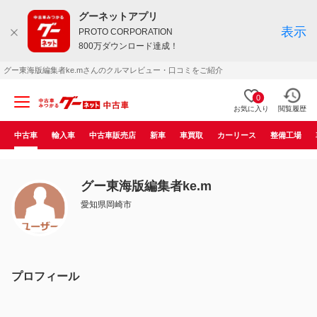
グーネットアプリ
表示
PROTO CORPORATION
800万ダウンロード達成！
グー東海版編集者ke.mさんのクルマレビュー・口コミをご紹介
0
お気に入り
閲覧履歴
中古車
輸入車
中古車販売店
新車
車買取
カーリース
整備工場
グー東海版編集者ke.m
愛知県岡崎市
プロフィール