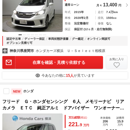
13,400
通常ローン
月々
円
年式
2015年
走行
7.4万km
車検
2028年2月
排気
1500cc
整備
法定整備付
修復
なし
保証
保証付 (12ヶ月・走行無制限)
認定中古車
ディーラー保証
車両状態評価書
グー鑑定
オンライン商談可
オプション見積り可
神奈川県座間市
ホンダカーズ横浜 Ｕ－Ｓｅｌｅｃｔ相模原
お気に入り
在庫を確認・見積り依頼する
15人
今あなたの他に
が見ています
ホンダ
NEW
フリード Ｇ・ホンダセンシング ６人 メモリーナビ リア
カメラ ＥＴＣ 純正アルミ ドアバイザー ワンオーナー
両側電動スライドドア シートヒーター ＢＴオーディオ Ｕ
支払総額
(税込)
本体価格
諸費用
ＳＢ ＬＥＤ 禁煙車 フルセグＴＶ 両電動ドア アイドル
206
15.9
221.
9
万円
万円
万円
Ｓ 半革