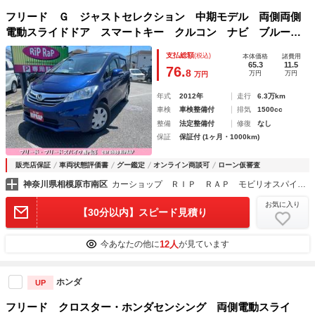
フリード Ｇ ジャストセレクション 中期モデル 両側両側
電動スライドドア スマートキー クルコン ナビ ブルート
ゥースオーディオ バックカメラ ＨＩＤライト ２列目キャ
支払総額
(税込)
本体価格
諸費用
プテンシート ３列シート７人乗り
65.3
11.5
76.
8
万円
万円
万円
年式
2012年
走行
6.3万km
車検
車検整備付
排気
1500cc
整備
法定整備付
修復
なし
保証
保証付 (1ヶ月・1000km)
販売店保証
車両状態評価書
グー鑑定
オンライン商談可
ローン仮審査
神奈川県相模原市南区
カーショップ ＲＩＰ ＲＡＰ モビリオスパイク／フリード専門店
お気に入り
【30分以内】スピード見積り
12人
今あなたの他に
が見ています
ホンダ
UP
フリード クロスター・ホンダセンシング 両側電動スライ