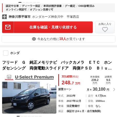
認定中古車
ディーラー保証
車両状態評価書
グー鑑定
OBD診断済み
オンライン商談可
オプション見積り可
神奈川県平塚市
ホンダカーズ神奈川中 平塚西店
お気に入り
在庫を確認・見積り依頼する
18人
今あなたの他に
が見ています
ホンダ
フリード Ｇ 純正メモリナビ バックカメラ ＥＴＣ ホン
ダセンシング 両側電動スライドドア 両側ＰＳＤ Ｂｌｕｅ
ｔｏｏｔｈ対応 ＡＣＣ ＬＫＡＳ ＡＵＸ 助手席エアバッ
支払総額
(税込)
本体価格
諸費用
グ 盗難防止システム Ｂカメラ ＥＳＣ ＵＳＢ
239.2
9.5
248.
7
万円
万円
万円
30,100
据置ローン
月々
円
年式
2022年
走行
0.7万km
車検
2027年12月
排気
1500cc
整備
法定整備付
修復
なし
保証
保証付 (24ヶ月・走行無制限)