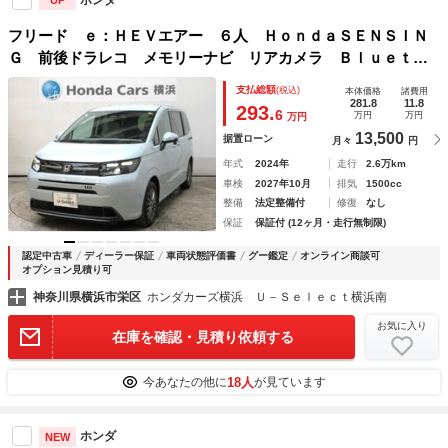
UP
フリード ｅ：ＨＥＶエアー ６人 ＨｏｎｄａＳＥＮＳＩＮ
Ｇ 前後ドラレコ メモリーナビ リアカメラ Ｂｌｕｅｔｏ
ｏｔｈ ＵＳＢ 両側電動スライドドア ＥＴＣ パーキング
支払総額
(税込)
本体価格
諸費用
センサー アルミホイール ＬＥＤヘッドライト ワンオーナ
281.8
11.8
293.
6
万円
万円
万円
ー
13,500
据置ローン
月々
円
年式
2024年
走行
2.6万km
車検
2027年10月
排気
1500cc
整備
法定整備付
修復
なし
保証
保証付 (12ヶ月・走行無制限)
認定中古車
ディーラー保証
車両状態評価書
グー鑑定
オンライン商談可
オプション見積り可
神奈川県横浜市栄区
ホンダカーズ横浜 Ｕ－Ｓｅｌｅｃｔ横浜南
お気に入り
在庫を確認・見積り依頼する
18人
今あなたの他に
が見ています
ホンダ
NEW