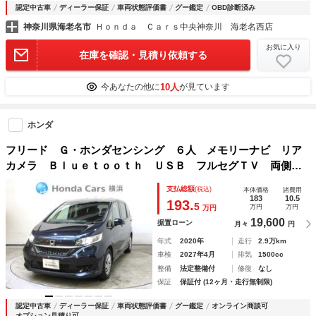
認定中古車
ディーラー保証
車両状態評価書
グー鑑定
OBD診断済み
神奈川県海老名市
Ｈｏｎｄａ Ｃａｒｓ中央神奈川 海老名西店
お気に入り
在庫を確認・見積り依頼する
10人
今あなたの他に
が見ています
ホンダ
フリード Ｇ・ホンダセンシング ６人 メモリーナビ リア
カメラ Ｂｌｕｅｔｏｏｔｈ ＵＳＢ フルセグＴＶ 両側電
動スライドドア ＥＴＣ シートヒーター ＬＥＤヘッドライ
支払総額
(税込)
本体価格
諸費用
ト オートライト オートリトラミラー ワンオーナー 両電
183
10.5
193.
5
万円
万円
万円
動ドア
19,600
据置ローン
月々
円
年式
2020年
走行
2.9万km
車検
2027年4月
排気
1500cc
整備
法定整備付
修復
なし
保証
保証付 (12ヶ月・走行無制限)
認定中古車
ディーラー保証
車両状態評価書
グー鑑定
オンライン商談可
オプション見積り可