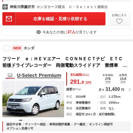
神奈川県藤沢市
ホンダカーズ横浜 Ｕ－Ｓｅｌｅｃｔ湘南台
お気に入り
在庫を確認・見積り依頼する
27人
今あなたの他に
が見ています
ホンダ
NEW
フリード ｅ：ＨＥＶエアー ＣＯＮＮＥＣＴナビ ＥＴＣ
前後ドライブレコーダー 両側電動スライドドア 禁煙車 当
社レンタカーＵＰ レーダーブレーキ サイドカーテンエアバ
支払総額
(税込)
本体価格
諸費用
ック キーレス オートマチックハイビーム リヤカメラ Ｄ
278
13.8
291.
8
万円
万円
万円
レコ
31,400
据置ローン
月々
円
年式
2024年
走行
1.2万km
車検
車検整備付
排気
1500cc
整備
法定整備付
修復
なし
保証
保証付 (24ヶ月・走行無制限)
認定中古車
ディーラー保証
車両状態評価書
グー鑑定
オンライン商談可
オプション見積り可