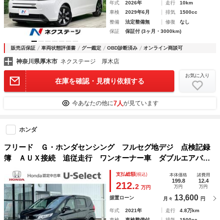
年式
2026年
走行
10km
車検
2029年6月
排気
1500cc
整備
法定整備無
修復
なし
保証
保証付 (3ヶ月・3000km)
販売店保証
車両状態評価書
グー鑑定
OBD診断済み
オンライン商談可
神奈川県厚木市
ネクステージ 厚木店
お気に入り
在庫を確認・見積り依頼する
7人
今あなたの他に
が見ています
ホンダ
フリード Ｇ・ホンダセンシング フルセグ地デジ 点検記録
簿 ＡＵＸ接続 追従走行 ワンオーナー車 ダブルエアバッ
ク ＬＫＡ スマキー セキュリティ 横滑防止装置 カラー
支払総額
(税込)
本体価格
諸費用
バックモニター Ｂｌｕｅｔｏｏｔｈ ＳＲＳ
199.8
12.4
212.
2
万円
万円
万円
13,600
据置ローン
月々
円
年式
2021年
走行
4.8万km
車検
車検整備付
排気
1500cc