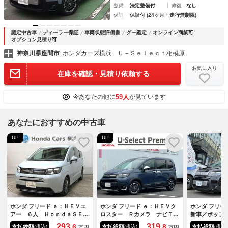
整備
法定整備付
修復
なし
保証
保証付 (24ヶ月・走行無制限)
認定中古車
ディーラー保証
車両状態評価書
グー鑑定
オンライン商談可
オプション見積り可
神奈川県座間市
ホンダカーズ横浜 Ｕ－Ｓｅｌｅｃｔ相模原
お気に入り
在庫を確認・見積り依頼する
59人
今あなたの他に
が見ています
あなたにおすすめの中古車
UP
UP
ホンダ フリード ｅ：ＨＥＶエ
ホンダ フリード ｅ：ＨＥＶク
ホンダ フリ
アー ６人 ＨｏｎｄａＳＥＮ
ロスター Ｒカメラ ナビＴ
新車／ポップ
ＳＩＮＧ 前後ドラレコ メモ
Ｖ 車線逸脱警告 ＷエアＢ
Ｆヒーター／
293.
319.
6
8
支払総額
支払総額
支払総額
(税込)
(税込)
(税込)
万円
万円