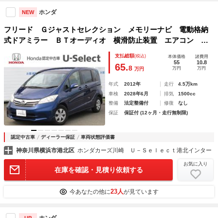
ホンダ
NEW
フリード Ｇジャストセレクション メモリーナビ 電動格納
式ドアミラー ＢＴオーディオ 横滑防止装置 エアコン ワ
ンオナ キーレスエントリー ナビ＆ＴＶ ３列シート ＡＢ
支払総額
(税込)
本体価格
諸費用
Ｓ ＤＶＤ再生機能 パワーステアリング リアカメラ 定期
55
10.8
65.
8
万円
万円
万円
点検記録簿
年式
2012年
走行
4.5万km
車検
2028年6月
排気
1500cc
整備
法定整備付
修復
なし
保証
保証付 (12ヶ月・走行無制限)
認定中古車
ディーラー保証
車両状態評価書
神奈川県横浜市港北区
ホンダカーズ川崎 Ｕ－Ｓｅｌｅｃｔ港北インター
お気に入り
在庫を確認・見積り依頼する
23人
今あなたの他に
が見ています
ホンダ