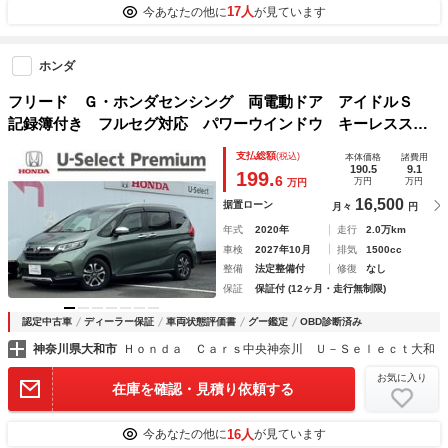
17人
今あなたの他に
が見ています
ホンダ
フリード Ｇ・ホンダセンシング 両電動ドア アイドルＳ
記録簿付き フルセグ対応 パワーウインドウ キーレススタ
ート 横滑り防止システム シートヒータ 追従走行 ＬＫ
支払総額
(税込)
本体価格
諸費用
Ａ スマートキー＆プッシュスタート パワステ
190.5
9.1
199.
6
万円
万円
万円
16,500
据置ローン
月々
円
年式
2020年
走行
2.0万km
車検
2027年10月
排気
1500cc
整備
法定整備付
修復
なし
保証
保証付 (12ヶ月・走行無制限)
認定中古車
ディーラー保証
車両状態評価書
グー鑑定
OBD診断済み
神奈川県大和市
Ｈｏｎｄａ Ｃａｒｓ中央神奈川 Ｕ－Ｓｅｌｅｃｔ大和
お気に入り
在庫を確認・見積り依頼する
16人
今あなたの他に
が見ています