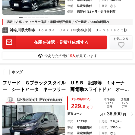
整備
法定整備付
修復
なし
保証
保証付 (12ヶ月・走行無制限)
認定中古車
ディーラー保証
車両状態評価書
グー鑑定
OBD診断済み
神奈川県大和市
Ｈｏｎｄａ Ｃａｒｓ中央神奈川 Ｕ－Ｓｅｌｅｃｔ桜ヶ丘
お気に入り
在庫を確認・見積り依頼する
8人
今あなたの他に
が見ています
ホンダ
フリード Ｇブラックスタイル ＵＳＢ 記録簿 １オーナ
ー シートヒータ キーフリー 両電動スライドドア オート
エアコン 三列シート クルコン ＬＥＤヘッドランプ ＥＴ
支払総額
(税込)
本体価格
諸費用
Ｃ ドラレコ付き アイドリングストップ
217.1
12.5
229.
6
万円
万円
万円
36,800
据置ローン
月々
円
年式
2023年
走行
2.6万km
車検
車検整備付
排気
1500cc
整備
法定整備付
修復
なし