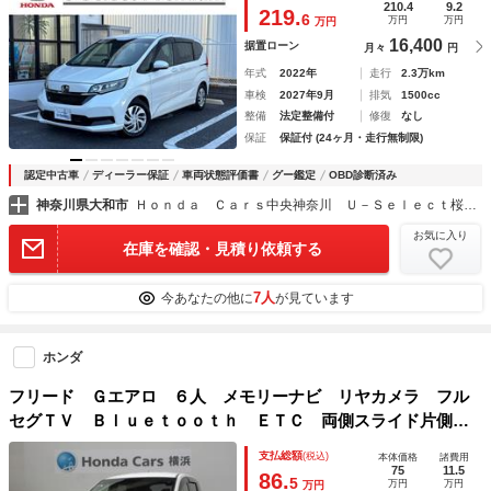
ド ＡＣ パワーウインドウ エアバック 禁煙
210.4
9.2
219.
6
万円
万円
万円
16,400
据置ローン
月々
円
年式
2022年
走行
2.3万km
車検
2027年9月
排気
1500cc
整備
法定整備付
修復
なし
保証
保証付 (24ヶ月・走行無制限)
認定中古車
ディーラー保証
車両状態評価書
グー鑑定
OBD診断済み
神奈川県大和市
Ｈｏｎｄａ Ｃａｒｓ中央神奈川 Ｕ－Ｓｅｌｅｃｔ桜ヶ丘
お気に入り
在庫を確認・見積り依頼する
7人
今あなたの他に
が見ています
ホンダ
フリード Ｇエアロ ６人 メモリーナビ リヤカメラ フル
セグＴＶ Ｂｌｕｅｔｏｏｔｈ ＥＴＣ 両側スライド片側電
動ドア ＨＩＤヘッドライト オートライト 純正アルミ ド
支払総額
(税込)
本体価格
諸費用
アバイザー ワンオーナー 禁煙 キーフリー
75
11.5
86.
5
万円
万円
万円