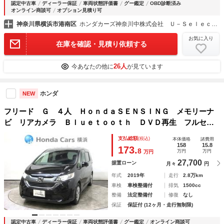
認定中古車
ディーラー保証
車両状態評価書
グー鑑定
OBD診断済み
オンライン商談可
オプション見積り可
神奈川県横浜市港南区
ホンダカーズ神奈川中株式会社 Ｕ－Ｓｅｌｅｃｔ平戸店
お気に入り
在庫を確認・見積り依頼する
26人
今あなたの他に
が見ています
ホンダ
NEW
フリード Ｇ ４人 ＨｏｎｄａＳＥＮＳＩＮＧ メモリーナ
ビ リアカメラ Ｂｌｕｅｔｏｏｔｈ ＤＶＤ再生 フルセグ
ＴＶ 両側電動スライドドア ＥＴＣ サイド・カーテンエア
支払総額
(税込)
本体価格
諸費用
バッグ ＬＥＤヘッドライト ワンオーナー
158
15.8
173.
8
万円
万円
万円
27,700
据置ローン
月々
円
年式
2019年
走行
2.8万km
車検
車検整備付
排気
1500cc
整備
法定整備付
修復
なし
保証
保証付 (12ヶ月・走行無制限)
認定中古車
ディーラー保証
車両状態評価書
グー鑑定
オンライン商談可