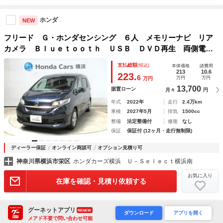
ホンダ
NEW
フリード Ｇ・ホンダセンシング ６人 メモリーナビ リア
カメラ Ｂｌｕｅｔｏｏｔｈ ＵＳＢ ＤＶＤ再生 両側電動
スライドドア ＥＴＣ シートヒーター ＬＥＤヘッドライ
支払総額
(税込)
本体価格
諸費用
ト オートライト ドアバイザー オートリトラミラー ワン
213
10.6
223.
6
万円
万円
万円
オーナー
13,700
据置ローン
月々
円
年式
2022年
走行
2.4万km
車検
2027年5月
排気
1500cc
整備
法定整備付
修復
なし
保証
保証付 (12ヶ月・走行無制限)
ディーラー保証
オンライン商談可
オプション見積り可
神奈川県横浜市栄区
ホンダカーズ横浜 Ｕ－Ｓｅｌｅｃｔ横浜南
お気に入り
在庫を確認・見積り依頼する
グーネットアプリ
RENEW
ダウンロード
アプリを開く
ホンダ
UP
メアド不要で問い合わせ可能