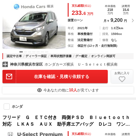
Ｂｌｕｅｔｏｏｔｈ フルセグテレビ サイドエアバッグ 両
支払総額
(税込)
本体価格
諸費用
側電動スライドドア ハーフレザーシート ワンオーナー 衝
218
15.6
233.
6
万円
万円
万円
突軽減 車線逸脱
9,200
据置ローン
月々
円
年式
2021年
走行
1.0万km
車検
車検整備付
排気
1500cc
整備
法定整備付
修復
なし
保証
保証付 (12ヶ月・走行無制限)
認定中古車
ディーラー保証
車両状態評価書
グー鑑定
オンライン商談可
神奈川県横浜市栄区
ホンダカーズ横浜 Ｕ－Ｓｅｌｅｃｔ横浜南
お気に入り
在庫を確認・見積り依頼する
10人
今あなたの他に
が見ています
ホンダ
フリード Ｇ ＥＴＣ付き 両側ＰＳＤ Ｂｌｕｅｔｏｏｔｈ
対応 ＬＫＡＳ ＡＵＸ 助手席エアバッグ Ｄレコ ワンセ
グ Ｂカメラ ＥＳＣ ＵＳＢ キーフリー ＥＣＯＮモー
支払総額
(税込)
本体価格
諸費用