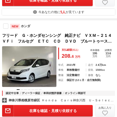
在庫を確認・見積り依頼する
5人
今あなたの他に
が見ています
ホンダ
NEW
フリード Ｇ・ホンダセンシング 純正ナビ ＶＸＭ－２１４
ＶＦｉ フルセグ ＥＴＣ ＣＤ ＤＶＤ ブルートゥースオ
ーディオ ミュージックラック ＵＳＢ 純正ドライブレコー
支払総額
(税込)
本体価格
諸費用
ダー ドアバイザー シートヒーター 両電動ドア アイドル
195
13.6
208.
6
万円
万円
万円
Ｓ 半革
年式
2021年
走行
2.8万km
車検
車検整備付
排気
1500cc
整備
法定整備付
修復
なし
保証
保証付 (12ヶ月・走行無制限)
認定中古車
ディーラー保証
車両状態評価書
オンライン商談可
神奈川県相模原市緑区
Ｈｏｎｄａ Ｃａｒｓ神奈川西 Ｕ－Ｓｅｌｅｃｔ相模原橋本
お気に入り
在庫を確認・見積り依頼する