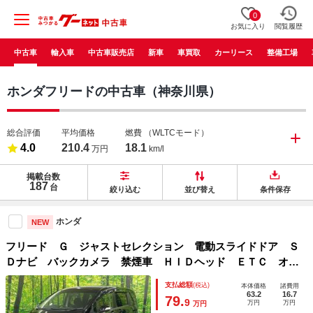
0
お気に入り
閲覧履歴
中古車
輸入車
中古車販売店
新車
車買取
カーリース
整備工場
ホンダフリードの中古車（神奈川県）
総合評価
平均価格
燃費
（WLTCモード）
4.0
210.4
18.1
万円
km/l
掲載台数
187
台
絞り込む
並び替え
条件保存
ホンダ
NEW
フリード Ｇ ジャストセレクション 電動スライドドア Ｓ
Ｄナビ バックカメラ 禁煙車 ＨＩＤヘッド ＥＴＣ オー
トライト オートエアコン Ｂｌｕｅｔｏｏｔｈ ＣＤ ＤＶ
支払総額
(税込)
本体価格
諸費用
Ｄ再生 フルセグ ドアバイザー プライバシーガラス 横滑
63.2
16.7
79.
9
万円
万円
万円
り防止装置