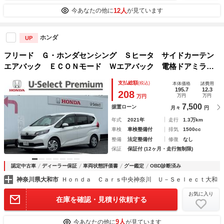
12人
今あなたの他に
が見ています
ホンダ
UP
フリード Ｇ・ホンダセンシング Ｓヒータ サイドカーテン
エアバック ＥＣＯＮモード Ｗエアバック 電格ドアミラ
ー スマートキーＰスタート アクティブクルーズコントロー
支払総額
(税込)
本体価格
諸費用
ル Ｆセグ セキュリティアラーム リアカメ
195.7
12.3
208
万円
万円
万円
7,500
据置ローン
月々
円
年式
2021年
走行
1.3万km
車検
車検整備付
排気
1500cc
整備
法定整備付
修復
なし
保証
保証付 (12ヶ月・走行無制限)
認定中古車
ディーラー保証
車両状態評価書
グー鑑定
OBD診断済み
神奈川県大和市
Ｈｏｎｄａ Ｃａｒｓ中央神奈川 Ｕ－Ｓｅｌｅｃｔ大和
お気に入り
在庫を確認・見積り依頼する
9人
今あなたの他に
が見ています