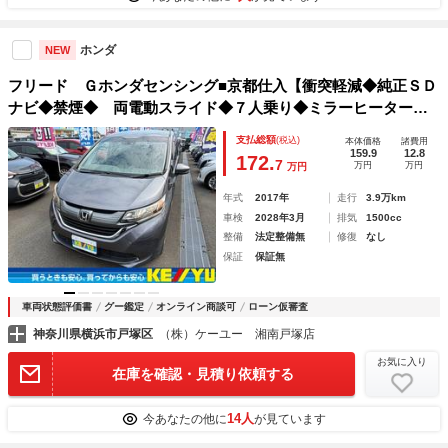
ホンダ
NEW
フリード Ｇホンダセンシング■京都仕入【衝突軽減◆純正ＳＤ
ナビ◆禁煙◆ 両電動スライド◆７人乗り◆ミラーヒーター◆
ワイパーデアイサー】【追従クルコン◆ナビ連動ＥＴＣ◆車線
支払総額
(税込)
本体価格
諸費用
逸脱警報◆Ｂカメラ◆ステリモ◆オートエアコン】【ＣＤ／Ｄ
159.9
12.8
172.
7
万円
万円
万円
ＶＤ／ＢＴ／ＡｐｐｌｅＣａｒＰｌａｙ◆保証書】
年式
2017年
走行
3.9万km
車検
2028年3月
排気
1500cc
整備
法定整備無
修復
なし
保証
保証無
車両状態評価書
グー鑑定
オンライン商談可
ローン仮審査
神奈川県横浜市戸塚区
（株）ケーユー 湘南戸塚店
お気に入り
在庫を確認・見積り依頼する
14人
今あなたの他に
が見ています