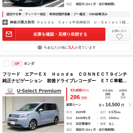
保証
保証付 (24ヶ月・走行無制限)
認定中古車
ディーラー保証
車両状態評価書
グー鑑定
OBD診断済み
神奈川県大和市
Ｈｏｎｄａ Ｃａｒｓ中央神奈川 Ｕ－Ｓｅｌｅｃｔ桜ヶ丘
お気に入り
在庫を確認・見積り依頼する
5人
今あなたの他に
が見ています
ホンダ
UP
フリード エアーＥＸ Ｈｏｎｄａ ＣＯＮＮＥＣＴ９インチ
純正ナビゲーション 前後ドライブレコーダー ＥＴＣ車載
器 ＨｏｎｄａＳＥＮＳＩＮＧ 両側パワースライドドアパワ
支払総額
(税込)
本体価格
諸費用
ー 本革巻ステアリングホイール １５インチアルミホイール
285
11
296
万円
万円
万円
14,500
据置ローン
月々
円
年式
2025年
走行
0.5万km
車検
2028年2月
排気
1500cc
整備
法定整備付
修復
なし
保証
保証付 (24ヶ月・走行無制限)