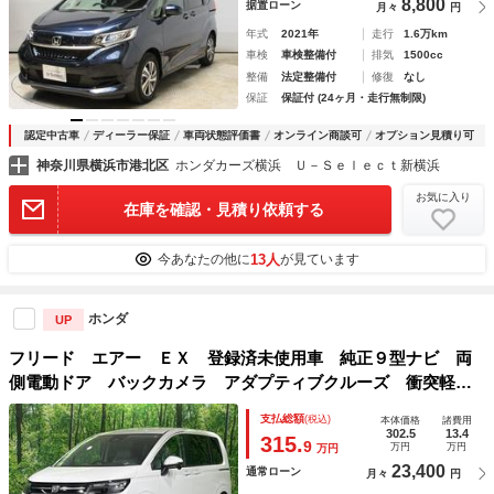
8,800
据置ローン
月々
円
年式
2021年
走行
1.6万km
車検
車検整備付
排気
1500cc
整備
法定整備付
修復
なし
保証
保証付 (24ヶ月・走行無制限)
認定中古車
ディーラー保証
車両状態評価書
オンライン商談可
オプション見積り可
神奈川県横浜市港北区
ホンダカーズ横浜 Ｕ－Ｓｅｌｅｃｔ新横浜
お気に入り
在庫を確認・見積り依頼する
13人
今あなたの他に
が見ています
ホンダ
UP
フリード エアー ＥＸ 登録済未使用車 純正９型ナビ 両
側電動ドア バックカメラ アダプティブクルーズ 衝突軽
減 コーナーセンサー シートヒーター ブラインドスポット
支払総額
(税込)
本体価格
諸費用
モニター ＬＥＤヘッド 車線逸脱警報
302.5
13.4
315.
9
万円
万円
万円
23,400
通常ローン
月々
円