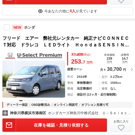
4人
今あなたの他に
が見ています
ホンダ
NEW
フリード エアー 弊社元レンタカー 純正ナビＣＯＮＮＥＣ
Ｔ対応 ドラレコ ＬＥＤライト ＨｏｎｄａＳＥＮＳＩＮ
Ｇ 車線維持支援システム キーフリー ＢＴオーディオ サ
支払総額
(税込)
本体価格
諸費用
イドエアバック ＥＴＣ車載器 電動格納ドアミラー
239
14.7
253.
7
万円
万円
万円
30,700
据置ローン
月々
円
年式
2024年
走行
2.2万km
車検
車検整備付
排気
1500cc
整備
法定整備付
修復
なし
保証
保証付 (12ヶ月・走行無制限)
ディーラー保証
OBD診断済み
オンライン商談可
オプション見積り可
神奈川県横浜市港南区
ホンダカーズ神奈川中株式会社 Ｕ－Ｓｅｌｅｃｔ平戸店
お気に入り
在庫を確認・見積り依頼する