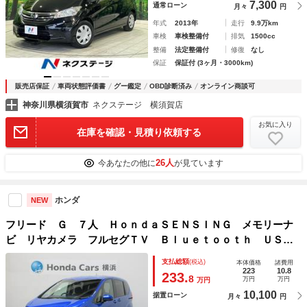
7,300
通常ローン
月々
円
年式
2013年
走行
9.9万km
車検
車検整備付
排気
1500cc
整備
法定整備付
修復
なし
保証
保証付 (3ヶ月・3000km)
販売店保証
車両状態評価書
グー鑑定
OBD診断済み
オンライン商談可
神奈川県横須賀市
ネクステージ 横須賀店
お気に入り
在庫を確認・見積り依頼する
26人
今あなたの他に
が見ています
ホンダ
NEW
フリード Ｇ ７人 ＨｏｎｄａＳＥＮＳＩＮＧ メモリーナ
ビ リヤカメラ フルセグＴＶ Ｂｌｕｅｔｏｏｔｈ ＵＳ
Ｂ ＥＴＣ シートヒーター 両側電動スライドドア ＬＥＤ
支払総額
(税込)
本体価格
諸費用
ヘッドライト オートライト ワンオーナー 記録簿
223
10.8
233.
8
万円
万円
万円
10,100
据置ローン
月々
円