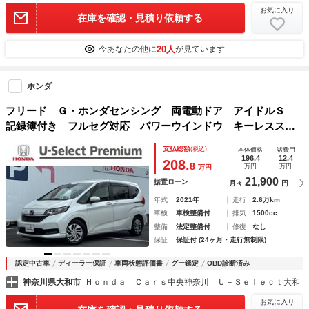
お気に入り
在庫を確認・見積り依頼する
20人
今あなたの他に
が見ています
ホンダ
フリード Ｇ・ホンダセンシング 両電動ドア アイドルＳ
記録簿付き フルセグ対応 パワーウインドウ キーレススタ
ート 横滑り防止システム シートヒータ 追従走行 ＬＫ
支払総額
(税込)
本体価格
諸費用
Ａ スマートキー＆プッシュスタート パワステ
196.4
12.4
208.
8
万円
万円
万円
21,900
据置ローン
月々
円
年式
2021年
走行
2.6万km
車検
車検整備付
排気
1500cc
整備
法定整備付
修復
なし
保証
保証付 (24ヶ月・走行無制限)
認定中古車
ディーラー保証
車両状態評価書
グー鑑定
OBD診断済み
神奈川県大和市
Ｈｏｎｄａ Ｃａｒｓ中央神奈川 Ｕ－Ｓｅｌｅｃｔ大和
お気に入り