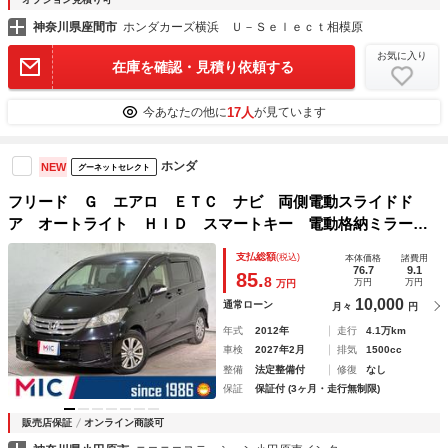
神奈川県座間市
ホンダカーズ横浜 Ｕ－Ｓｅｌｅｃｔ相模原
お気に入り
在庫を確認・見積り依頼する
17人
今あなたの他に
が見ています
ホンダ
NEW
グーネットセレクト
フリード Ｇ エアロ ＥＴＣ ナビ 両側電動スライドド
ア オートライト ＨＩＤ スマートキー 電動格納ミラー
３列シート ＣＶＴ アルミホイール ＣＤ 盗難防止システ
支払総額
(税込)
本体価格
諸費用
ム 衝突安全ボディ ＡＢＳ ＥＳＣ エアコン
76.7
9.1
85.
8
万円
万円
万円
10,000
通常ローン
月々
円
年式
2012年
走行
4.1万km
車検
2027年2月
排気
1500cc
整備
法定整備付
修復
なし
保証
保証付 (3ヶ月・走行無制限)
販売店保証
オンライン商談可