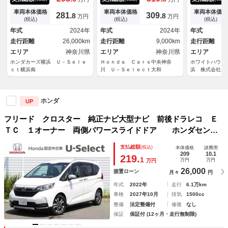
リーナビ リアカメラ Ｂｌｕ
スマートキ サイドカーテンエ
回転シート／
ｅｔｏｏｔｈ ＵＳＢ 両側電
アバック ＬＥＤライト ＣＭ
ンセント／ベ
車両本体価格
車両本体価格
車両本体価格
281.
309.
8
8
万円
万円
動スライドドア ＥＴＣ パー
ＢＳ ドライブレコーダー Ａ
イバシーカー
(税込)
(税込)
(税込)
キングセンサー アルミホイー
ＢＳ ＶＳＡ ＥＴＣ キーレ
ター／１５イ
年式
2024年
年式
2024年
年式
ル ＬＥＤヘッドライト ワン
ス Ｓヒーター ＵＳＢ
イトハウス製
走行距離
26,000km
走行距離
9,000km
走行距離
オーナー
エリア
神奈川県
エリア
神奈川県
エリア
ホンダカーズ横浜 Ｕ－Ｓｅｌｅ
Ｈｏｎｄａ Ｃａｒｓ中央神奈
ホワイトハウス
ｃｔ横浜南
川 Ｕ－Ｓｅｌｅｃｔ大和
浜 株式会社ホ
ホンダ
UP
フリード クロスター 純正ナビ大型ナビ 前後ドラレコ Ｅ
ＴＣ １オーナー 両側パワースライドドア ホンダセンシ
ング ＬＥＤヘッドライト Ｂカメラ シートヒーター
支払総額
(税込)
本体価格
諸費用
スマートキー 衝突軽減Ｂ フルオートエアコン 禁煙
209
10.1
219.
1
万円
万円
万円
26,000
据置ローン
月々
円
年式
2022年
走行
6.1万km
車検
2027年10月
排気
1500cc
整備
法定整備付
修復
なし
保証
保証付 (12ヶ月・走行無制限)