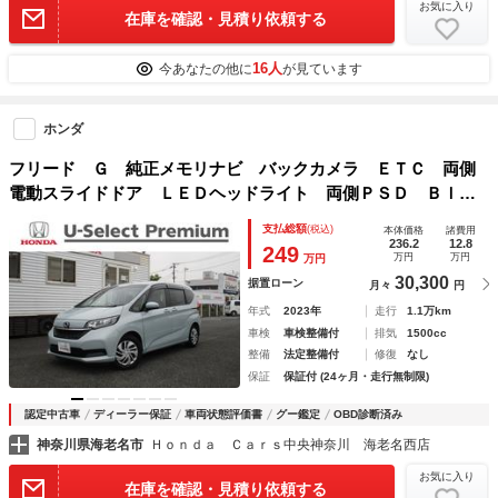
お気に入り
在庫を確認・見積り依頼する
16人
今あなたの他に
が見ています
ホンダ
フリード Ｇ 純正メモリナビ バックカメラ ＥＴＣ 両側
電動スライドドア ＬＥＤヘッドライト 両側ＰＳＤ Ｂｌｕ
ｅｔｏｏｔｈ対応 ＡＣＣ ＬＫＡＳ ＡＵＸ 助手席エアバ
支払総額
(税込)
本体価格
諸費用
ッグ 盗難防止システム Ｂカメラ ＥＳＣ ＡＣ
236.2
12.8
249
万円
万円
万円
30,300
据置ローン
月々
円
年式
2023年
走行
1.1万km
車検
車検整備付
排気
1500cc
整備
法定整備付
修復
なし
保証
保証付 (24ヶ月・走行無制限)
認定中古車
ディーラー保証
車両状態評価書
グー鑑定
OBD診断済み
神奈川県海老名市
Ｈｏｎｄａ Ｃａｒｓ中央神奈川 海老名西店
お気に入り
在庫を確認・見積り依頼する