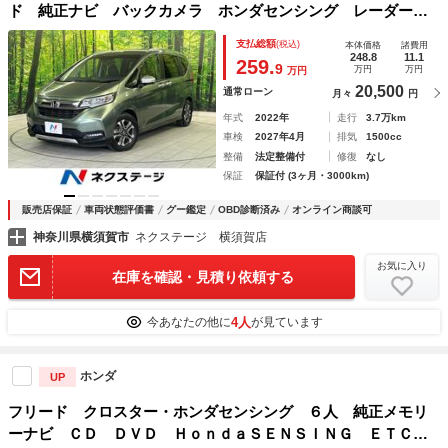
ド 純正ナビ バックカメラ ホンダセンシング レーダーク
ルーズ 禁煙車 ハーフレザーシート ドラレコ コーナーセ
支払総額
(税込)
本体価格
諸費用
ンサー スマートキー ＥＴＣ 純正１５インチＡＷ オート
248.8
11.1
259.
9
万円
万円
万円
ライト
20,500
通常ローン
月々
円
年式
2022年
走行
3.7万km
車検
2027年4月
排気
1500cc
整備
法定整備付
修復
なし
保証
保証付 (3ヶ月・3000km)
販売店保証
車両状態評価書
グー鑑定
OBD診断済み
オンライン商談可
神奈川県横須賀市
ネクステージ 横須賀店
お気に入り
在庫を確認・見積り依頼する
4人
今あなたの他に
が見ています
ホンダ
UP
フリード クロスター・ホンダセンシング ６人 純正メモリ
ーナビ ＣＤ ＤＶＤ ＨｏｎｄａＳＥＮＳＩＮＧ ＥＴＣ