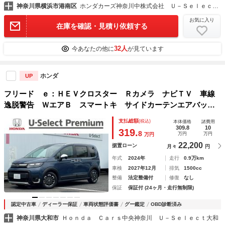
神奈川県横浜市港南区
ホンダカーズ神奈川中株式会社 Ｕ－Ｓｅｌｅｃｔ平戸店
お気に入り
在庫を確認・見積り依頼する
32人
今あなたの他に
が見ています
ホンダ
UP
フリード ｅ：ＨＥＶクロスター Ｒカメラ ナビＴＶ 車線
逸脱警告 ＷエアＢ スマートキ サイドカーテンエアバッ
ク ＬＥＤライト ＣＭＢＳ ドライブレコーダー ＡＢＳ
支払総額
(税込)
本体価格
諸費用
ＶＳＡ ＥＴＣ キーレス Ｓヒーター ＵＳＢ
309.8
10
319.
8
万円
万円
万円
22,200
据置ローン
月々
円
年式
2024年
走行
0.9万km
車検
2027年12月
排気
1500cc
整備
法定整備付
修復
なし
保証
保証付 (24ヶ月・走行無制限)
認定中古車
ディーラー保証
車両状態評価書
グー鑑定
OBD診断済み
神奈川県大和市
Ｈｏｎｄａ Ｃａｒｓ中央神奈川 Ｕ－Ｓｅｌｅｃｔ大和