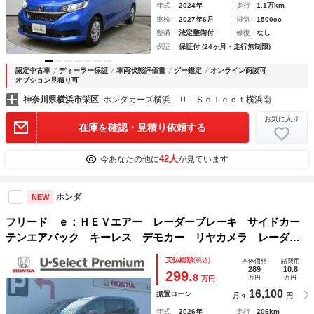
年式
2024年
走行
1.1万km
車検
2027年6月
排気
1500cc
整備
法定整備付
修復
なし
保証
保証付 (24ヶ月・走行無制限)
認定中古車
ディーラー保証
車両状態評価書
グー鑑定
オンライン商談可
オプション見積り可
神奈川県横浜市栄区
ホンダカーズ横浜 Ｕ－Ｓｅｌｅｃｔ横浜南
お気に入り
在庫を確認・見積り依頼する
42人
今あなたの他に
が見ています
ホンダ
NEW
フリード ｅ：ＨＥＶエアー レーダーブレーキ サイドカー
テンエアバック キーレス デモカー リヤカメラ レーダー
クルーズ Ｂｌｕｅｔｏｏｔｈ Ｄレコ ＵＳＢ 両側自動ス
支払総額
(税込)
本体価格
諸費用
ライドドア ３列シート ＬＥＤヘッドライト
289
10.8
299.
8
万円
万円
万円
16,100
据置ローン
月々
円
年式
2026年
走行
206km