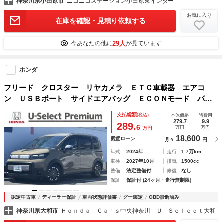
神奈川県小田原市
ニコニコステーション小田原東インター
お気に入り
在庫を確認・見積り依頼する
29人
今あなたの他に
が見ています
ホンダ
フリード クロスター リヤカメラ ＥＴＣ車載器 エアコ
ン ＵＳＢポート サイドエアバッグ ＥＣＯＮモード パー
キングセンサー ＬＫＡ ＶＳＡ 盗難防止装置 シ－トヒ－
支払総額
(税込)
本体価格
諸費用
タ－ ＬＥＤヘッドランプ スマキー ドラレコ
279.7
9.9
289.
6
万円
万円
万円
18,600
据置ローン
月々
円
年式
2024年
走行
1.7万km
車検
2027年10月
排気
1500cc
整備
法定整備付
修復
なし
保証
保証付 (24ヶ月・走行無制限)
認定中古車
ディーラー保証
車両状態評価書
グー鑑定
OBD診断済み
神奈川県大和市
Ｈｏｎｄａ Ｃａｒｓ中央神奈川 Ｕ－Ｓｅｌｅｃｔ大和