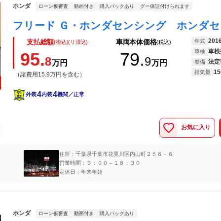
ホンダ
ローン仮審査
動画付き
購入パックあり
グー保証付けられます
201
年式
支払総額
車両本体価格
(税込)(リ済込)
(税込)
車検
車検
95.
79.
8
9
法定
万円
万円
整備
15
排気量
（諸費用15.9万円を含む）
4
4
外装
内装
機関／正常
お気に入り
住所：千葉県千葉市花見川区内山町２５６－６
営業時間：９：００～１８：３０
定休日：年末年始
ホンダ
ローン仮審査
動画付き
購入パックあり