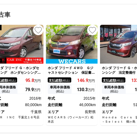
古車
ダ フリード Ｇ・ホンダセ
ホンダ フリード ４ＷＤ Ｇジ
ホンダ フリード Ｇ・
シング ホンダセンシング
ャストセレクション 保証書／
ンシング 法定整備付
側パワースライドドア レー
純正 ＳＤナビ／両側電動スラ
ビ＆バックカメラ 両
95.
8
146.
9
13
払総額
支払総額
支払総額
(税込)
万円
(税込)
万円
(税込)
ークルーズコントロール バ
イドドア／ヘッドランプ ＨＩ
ライドドア ＥＴＣ 
クカメラ 純正８インチナ
Ｄ／Ｂｌｕｅｔｏｏｔｈ接続／
ＴＶ Ｂｌｕｅｔｏｏ
両本体価格
車両本体価格
車両本体価格
79.
9
130.
3
1
万円
万円
 Ｂｌｕｅｔｏｏｔｈ フル
ＥＴＣ／ＥＢＤ付ＡＢＳ／横滑
応 ＬＥＤヘッドライ
(税込)
(税込)
(税込)
グＴＶ ヘッドライトレベラ
り防止装置／バックモニター／
１５インチＡＷ スマ
式
2016年
年式
2015年
年式
ザー オートライト ビルト
ＤＶＤ／禁煙車／エアバッグ
ンＥＴＣ
行距離
80,000km
運転席
走行距離
46,000km
走行距離
5
リア
千葉県
エリア
長野県
エリア
Ｒ ＩＮＣ 千葉北１６号店
ＷＥＣＡＲＳ（ウィーカーズ）松
Ｈｏｎｄａ Ｃａｒｓ 
本店
－Ｓｅｌｅｃｔ 鶴ヶ島