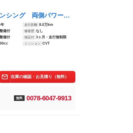
フリード Ｇ・ホンダセンシング ホンダセンシング 両側パワースライドドア レーダークルーズコントロール バックカメラ 純正８インチナビ Ｂｌｕｅｔｏｏｔｈ フルセグＴＶ ヘッドライトレベライザー オートライト ビルトインＥＴＣ
6年
8.0万km
走行距離
整備付
なし
修復歴
整備付
3ヶ月・走行無制限
保証付
00cc
CVT
ミッション
在庫の確認・お見積り（無料）
0078-6047-9913
無料