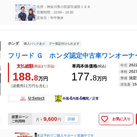
住所：神奈川県小田原市成田１６８
営業時間：10:00～19:00
定休日：年中無休
ホンダ
購入パックあり
グー保証付けられます
202
年式
支払総額
車両本体価格
(税込)(リ済込)
(税込)
202
車検
188.
177.
8
8
法定
万円
万円
整備
15
排気量
（諸費用11万円を含む）
4
4
外装
内装
機関／正常
据置ローン
9,600
お気に入り
詳細
月々
円
ご利用時
来店予約でご購入サポート実施中です