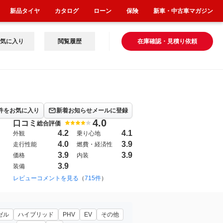
新品タイヤ
カタログ
ローン
保険
新車・中古車マガジン
気に入り
閲覧履歴
在庫確認・見積り依頼
件をお気に入り
新着お知らせメールに登録
4.0
口コミ
総合評価
4.2
4.1
外観
乗り心地
4.0
3.9
走行性能
燃費・経済性
3.9
3.9
価格
内装
3.9
装備
2024年6月~（1499）
レビューコメントを見る
（
715件
）
ゼル
ハイブリッド
PHV
EV
その他