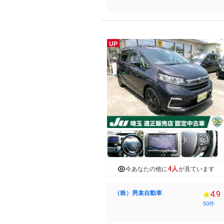
UP
4人
今あなたの他に
が見ています
（株）男衾自動車
4.9
50件