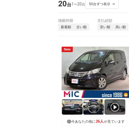
20
1
20
〜
台
台
掲載時期
支払総額
新着順
古い順
安い順
高い順
New
26人
今あなたの他に
が見ています