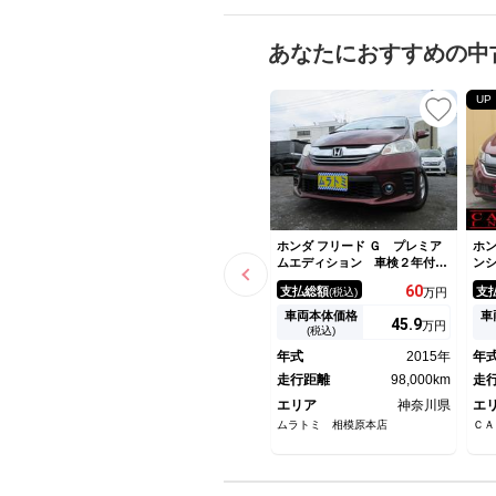
あなたにおすすめの中
UP
ホンダ フリード Ｇ プレミア
ホン
ムエディション 車検２年付
ン
き 後期型 ６人 １オーナ
両
60
支払総額
支
(税込)
万円
ー メモリナビ バックカメ
ダ
ラ ＥＴＣ 両側電動スライド
ッ
車両本体価格
車
45.
9
万円
ドア ＨＩＤオートヘッドライ
ビ
(税込)
ト ＬＥＤフォグライト モデ
セ
年式
2015年
年
ューロ１４インチアルミホイー
イ
ル クルーズコントロール
走行距離
98,000km
イ
走
エリア
神奈川県
エ
ムラトミ 相模原本店
ＣＡ