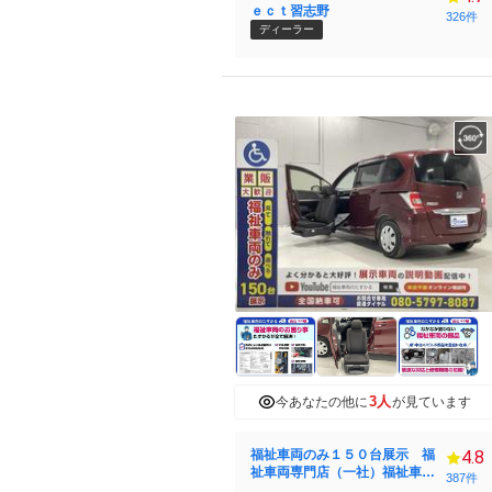
ｅｃｔ習志野
326件
ディーラー
3人
今あなたの他に
が見ています
福祉車両のみ１５０台展示 福
4.8
祉車両専門店（一社）福祉車両
387件
のたすかる