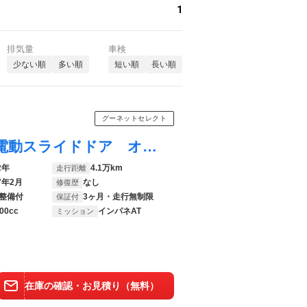
1
排気量
車検
少ない順
多い順
短い順
長い順
グーネットセレクト
フリード Ｇ エアロ ＥＴＣ ナビ 両側電動スライドドア オートライト ＨＩＤ スマートキー 電動格納ミラー ３列シート ＣＶＴ アルミホイール ＣＤ 盗難防止システム 衝突安全ボディ ＡＢＳ ＥＳＣ エアコン
2年
4.1万km
走行距離
7年2月
なし
修復歴
整備付
3ヶ月・走行無制限
保証付
00cc
インパネAT
ミッション
在庫の確認・お見積り（無料）