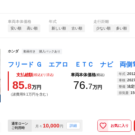
車両本体価格
年式
走行距離
安い順
高い順
新しい順
古い順
少ない順
多い順
ホンダ
動画付き
購入パックあり
201
年式
支払総額
車両本体価格
(税込)(リ済込)
(税込)
202
車検
85.
76.
8
7
法定
万円
万円
整備
15
排気量
（諸費用9.1万円を含む）
通常ローン
10,000
お気に入り
詳細
月々
円
ご利用時