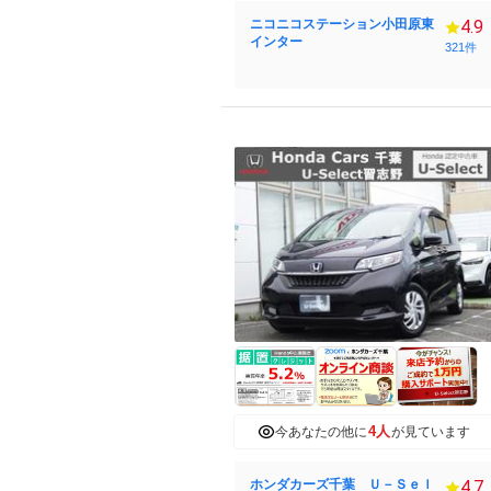
ニコニコステーション小田原東
4.9
インター
321件
4人
今あなたの他に
が見ています
ホンダカーズ千葉 Ｕ－Ｓｅｌ
4.7