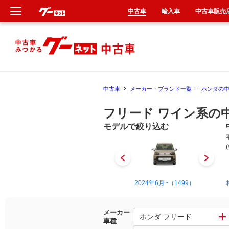
中古車
輸入車
中古車販売
新車
中古車
中古車
メーカー・ブランド一覧
ホンダの
輸入車
フリード ワイン系の
クルマ買取
モデルで絞り込む
カーリース
タイヤ交換
2008年5月~2016年9月（594）
2024年6月~（1499）
整備工場
メーカー
ホンダ フリード
車種
車検