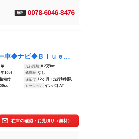
0078-6046-8476
無料
フリード Ｇ ホンダ認定中古車ワンオーナー車◆ナビ◆Ｂｌｕｅｔｏｏｔｈ◆ＵＳＢポート◆地デジフルセグ◆ＥＴＣ車載器◆シートヒーター◆両側パワースライドドア◆スマートキー◆ＬＥＤヘッドライト◆衝突被害軽減ブレーキ◆
2年
8.2万km
走行距離
7年10月
なし
修復歴
整備付
12ヶ月・走行無制限
保証付
00cc
インパネAT
ミッション
在庫の確認・お見積り（無料）