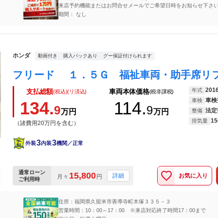
来店予約機能またはお問合せメールでご希望日時をお知らせ下さ
期間： なし
ホンダ
動画付き
購入パックあり
グー保証付けられます
201
年式
支払総額
車両本体価格
(税込)(リ済込)
(税非課税)
車検
車検
134.
114.
9
9
法定
万円
万円
整備
15
排気量
（諸費用20万円を含む）
3
3
外装
内装
機関／正常
通常ローン
15,800
お気に入り
詳細
月々
円
ご利用時
住所：福岡県久留米市善導寺町木塚３３５－３
営業時間：10：00～17：00 ※来店対応終了時間17：00まで