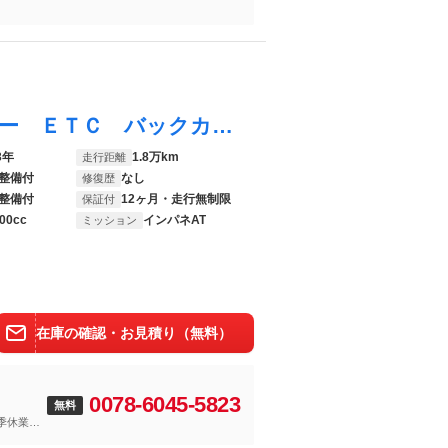
フリード Ｇブラックスタイル ワンオーナー ＥＴＣ バックカメラ ナビ ＴＶ アダプティブクルーズコントロール レーンアシスト 衝突被害軽減システム 両側電動スライドドア オートライト ＬＥＤヘッドランプ スマートキー
3年
1.8万km
走行距離
整備付
なし
修復歴
整備付
12ヶ月・走行無制限
保証付
00cc
インパネAT
ミッション
在庫の確認・お見積り（無料）
0078-6045-5823
無料
季休業と