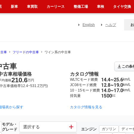
店
新車
車買取
カーリース
整備工場
車検
タイヤ交換
English
ヘルプ
お
中古車
フリードの中古車
ワイン系の中古車
中古車
この条
中古車相場価格
カタログ情報
210.6
14.4~25.6
km/L
WLTCモード燃費
平均価格
万円
12.8~19.0
km/L
JC08モード燃費
(中古車価格帯12.4~531.2万円)
14.0~17.0
km/L
10・15モード燃費
1500
cc
排気量
相場表から探す
2016年9月~2024年6月（1442）
2008年5月~2016年9月（594）
カタログ情報を見る
モデル・
選択する
エンジン
ガソリン
ディー
グレード