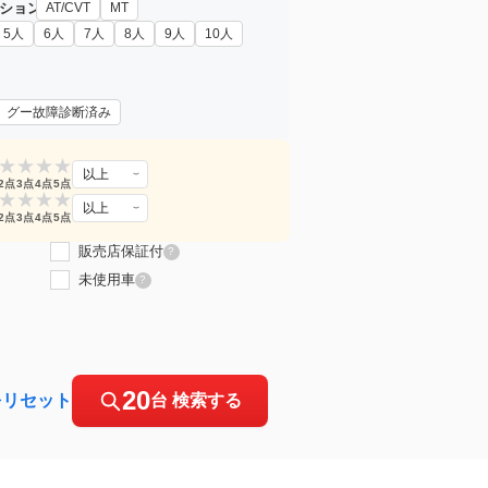
ション
AT/CVT
MT
5人
6人
7人
8人
9人
10人
グー故障診断済み
★
★
★
★
以上
2点
3点
4点
5点
★
★
★
★
以上
2点
3点
4点
5点
販売店保証付
?
未使用車
?
20
をリセット
台 検索する