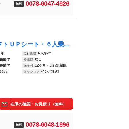
0078-6047-4626
い
無料
フリード １．５Ｇ 福祉車両・助手席リフトＵＰシート・６人乗・走行６６千Ｋ・左電動スライドドア・リモコン・折り畳み車イス固定ネット・右側スライドドアイージークローザー付き・スマートキー・ヘッドライトＨＩＤ
6年
6.6万km
走行距離
整備付
なし
修復歴
整備付
12ヶ月・走行無制限
保証付
00cc
インパネAT
ミッション
在庫の確認・お見積り（無料）
0078-6048-1696
無料