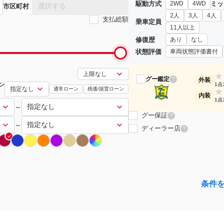
駆動方式
ミッ
2WD
4WD
選択する
市区町村
2人
3人
4人
支払総額
乗車定員
11人以上
修復歴
あり
なし
状態評価
車両状態評価書付
★
グー鑑定
?
外装
ン
1点
通常ローン
残価/据置ローン
★
内装
1点
～
グー保証
?
～
ディーラー店
?
条件