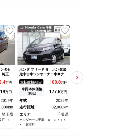
ホンダセ
ホンダ フリード Ｇ ホンダ認
ホンダ フリード Ｇ ジャスト
ホンダ
 純正ナ
定中古車ワンオーナー車◆ナビ
セレクション 保証付 検Ｒ１
側電動ス
◆Ｂｌｕｅｔｏｏｔｈ◆ＵＳＢ
０年１月 ナビ Ｂカメラ キ
3.
4
188.
8
41.
9
支払総額
支払総額
支払
万円
(税込)
万円
(税込)
万円
フルセグ
ポート◆地デジフルセグ◆ＥＴ
ーレス 両側スライド片側電動
ｔｈ対
Ｃ車載器◆シートヒーター◆両
スライドドア ＥＴＣ ３列シ
車両本体価格
車両本体価格
車両
19
177.
8
32.
3
万円
万円
万円
ト 純正
側パワースライドドア◆スマー
ート オートライト ＣＤ
(税込)
(税込)
ートキー
トキー◆ＬＥＤヘッドライト◆
2017年
年式
2022年
年式
2011年
年式
衝突被害軽減ブレーキ◆
1,000km
走行距離
82,000km
走行距離
104,000km
走行
埼玉県
エリア
千葉県
エリア
宮城県
エリ
坂戸 Ｕ
ホンダカーズ千葉 Ｕ－Ｓｅｌｅ
株式会社Ｍｏｇｅｅ モギー名取
トヨタ
ｃｔ習志野
店
庄マイ