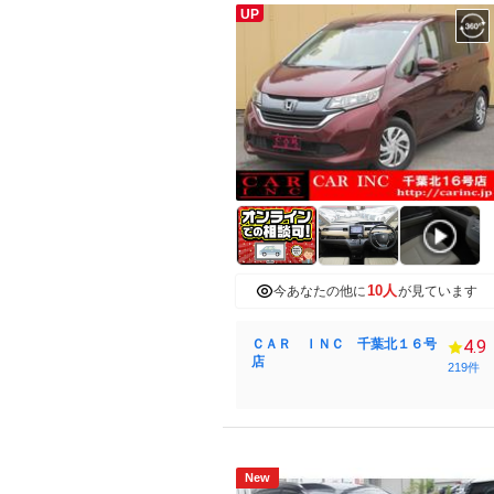
UP
10人
今あなたの他に
が見ています
ＣＡＲ ＩＮＣ 千葉北１６号
4.9
店
219件
New