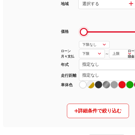
選択する
地域
マガジン
車カタログ
価格
自動車ローン
ローン
ロー
～
月々支払
頭金
保険
年式
レビュー
走行距離
車体色
価格相場
教習所
詳細条件で絞り込む
用語集