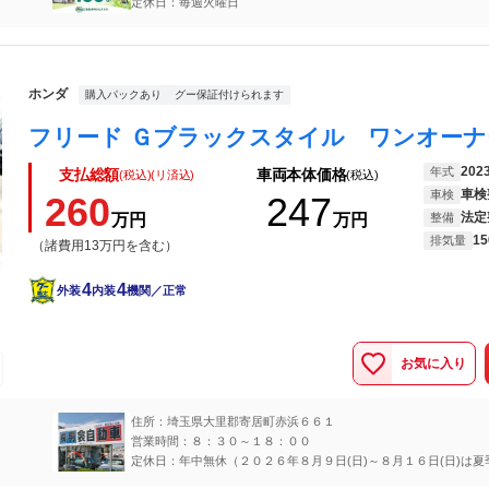
定休日：毎週火曜日
ホンダ
購入パックあり
グー保証付けられます
202
年式
支払総額
車両本体価格
(税込)(リ済込)
(税込)
車検
車検
260
247
法定
万円
万円
整備
15
排気量
（諸費用13万円を含む）
4
4
外装
内装
機関／正常
お気に入り
住所：埼玉県大里郡寄居町赤浜６６１
営業時間：８：３０～１８：００
定休日：年中無休（２０２６年８月９日(日)～８月１６日(日)は夏
させていただきます）