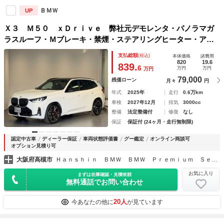
ＢＭＷ
UP
Ｘ３ Ｍ５０ ｘＤｒｉｖｅ 弊社元デモレンタ・パノラマガ
ラスルーフ・Ｍブレーキ・禁煙・ステアリングヒーター・アン
ドロイドオート・アップルカープレイＨａｒｍａｎ／Ｋａｒｄ
支払総額
(税込)
本体価格
諸費用
ｏｎスピーカー・ハンズオフ・アイコニックグロー・純正２１
820
19.6
839.
6
万円
万円
万円
ＡＷ
79,000
残価ローン
月々
円
年式
2025年
走行
0.6万km
車検
2027年12月
排気
3000cc
整備
法定整備付
修復
なし
保証
保証付 (24ヶ月・走行無制限)
認定中古車
ディーラー保証
車両状態評価書
グー鑑定
オンライン商談可
オプション見積り可
大阪府高槻市
Ｈａｎｓｈｉｎ ＢＭＷ ＢＭＷ Ｐｒｅｍｉｕｍ Ｓｅｌｅｃｔｉｏｎ 高槻
お気に入り
まずは在庫確認・見積依頼
無料通話でお問い合わせ
20人
今あなたの他に
が見ています