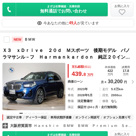
お気に入り
まずは在庫確認・見積依頼
無料通話でお問い合わせ
49人
今あなたの他に
が見ています
ＢＭＷ
NEW
Ｘ３ ｘＤｒｉｖｅ ２０ｄ Ｍスポーツ 後期モデル パノ
ラマサンル－フ Ｈａｒｍａｎｋａｒｄｏｎ 純正２０インチ
ＡＷ リアアジャストメント ブラックレザ－ シ－トエアコ
支払総額
(税込)
本体価格
諸費用
ン ハンドル＆シ－トヒ－タ－ 全周囲カメラ 地デジ リア
422
17.8
439.
8
万円
万円
万円
サイドブラインド
30,200
残価ローン
月々
円
年式
2023年
走行
5.0万km
車検
2028年5月
排気
2000cc
整備
法定整備付
修復
なし
保証
保証付 (24ヶ月・走行無制限)
認定中古車
ディーラー保証
車両状態評価書
オンライン商談可
オプション見積り可
大阪府箕面市
Ｈａｎｓｈｉｎ ＢＭＷ ＢＭＷ Ｐｒｅｍｉｕｍ Ｓｅｌｅｃｔｉｏｎ 箕面
お気に入り
まずは在庫確認・見積依頼