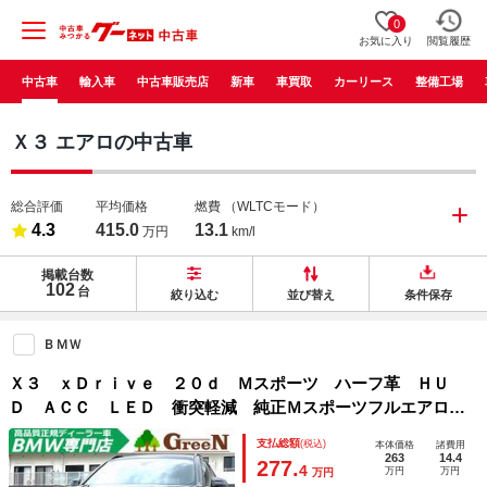
0
お気に入り
閲覧履歴
中古車
輸入車
中古車販売店
新車
車買取
カーリース
整備工場
Ｘ３ エアロの中古車
総合評価
平均価格
燃費
（WLTCモード）
4.3
415.0
13.1
万円
km/l
掲載台数
102
台
絞り込む
並び替え
条件保存
ＢＭＷ
Ｘ３ ｘＤｒｉｖｅ ２０ｄ Ｍスポーツ ハーフ革 ＨＵ
Ｄ ＡＣＣ ＬＥＤ 衝突軽減 純正Ｍスポーツフルエアロ
ブラックグリル ブラック２０ＡＷ パドルシフト 純正ＨＤ
支払総額
(税込)
本体価格
諸費用
Ｄナビ 地デジ 全方位カメラ ＢＳＭ 前席シートヒータ
263
14.4
277.
4
万円
万円
万円
ー ドラレコ 禁煙車