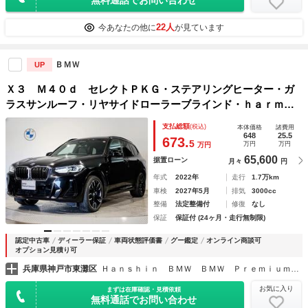
22人
今あなたの他に
が見ています
ＢＭＷ
UP
Ｘ３ Ｍ４０ｄ セレクトＰＫＧ・ステアリングヒーター・ガ
ラスサンルーフ・リヤサイドローラーブラインド・ｈａｒｍａ
ｎｋａｒｄｏｎサウンド・アクティブベンチレーションシー
支払総額
(税込)
本体価格
諸費用
ト・ＡＣＣ・ヘッドＵＰディスプレイ・全周囲カメラ
648
25.5
673.
5
万円
万円
万円
65,600
据置ローン
月々
円
年式
2022年
走行
1.7万km
車検
2027年5月
排気
3000cc
整備
法定整備付
修復
なし
保証
保証付 (24ヶ月・走行無制限)
認定中古車
ディーラー保証
車両状態評価書
グー鑑定
オンライン商談可
オプション見積り可
兵庫県神戸市東灘区
Ｈａｎｓｈｉｎ ＢＭＷ ＢＭＷ ＰｒｅｍｉｕｍＳｅｌｅｃｔｉｏｎ 六甲アイランド
お気に入り
まずは在庫確認・見積依頼
無料通話でお問い合わせ