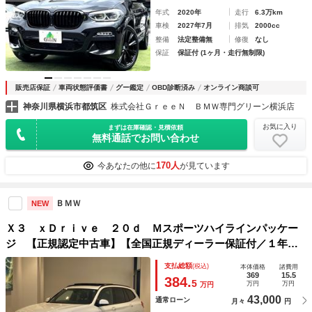
年式
2020年
走行
6.3万km
車検
2027年7月
排気
2000cc
整備
法定整備無
修復
なし
保証
保証付 (1ヶ月・走行無制限)
販売店保証
車両状態評価書
グー鑑定
OBD診断済み
オンライン商談可
神奈川県横浜市都筑区
株式会社ＧｒｅｅＮ ＢＭＷ専門グリーン横浜店
お気に入り
まずは在庫確認・見積依頼
無料通話でお問い合わせ
170人
今あなたの他に
が見ています
ＢＭＷ
NEW
Ｘ３ ｘＤｒｉｖｅ ２０ｄ Ｍスポーツハイラインパッケー
ジ 【正規認定中古車】【全国正規ディーラー保証付／１年・
走行距離無制限】コンフォートアクセス アップルカープレ
支払総額
(税込)
本体価格
諸費用
イ トップビューカメラ パーキングアシスト アクティブク
369
15.5
384.
5
万円
万円
万円
ルーズコントロール シートヒーター
43,000
通常ローン
月々
円