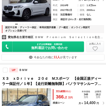
年式
2024年
走行
1.8万km
車検
2027年2月
排気
2000cc
整備
法定整備付
修復
なし
保証
保証付 (24ヶ月・走行無制限)
認定中古車
ディーラー保証
車両状態評価書
グー鑑定
オンライン商談可
オプション見積り可
愛知県名古屋市南区
ＢＭＷ Ｐｒｅｍｉｕｍ Ｓｅｌｅｃｔｉｏｎ名古屋南 株式会社モトーレン東海
お気に入り
まずは在庫確認・見積依頼
無料通話でお問い合わせ
11人
今あなたの他に
が見ています
ＢＭＷ
UP
Ｘ３ ｘＤｒｉｖｅ ２０ｄ Ｍスポーツ 【全国正規ディー
ラー保証付／１年】【走行距離無制限】パノラマサンルーフ
１オーナ車 禁煙車両 純正フルセグメント 全周囲センサ
支払総額
(税込)
本体価格
諸費用
ー 全周囲カメラ 全席シートヒーター ハーマンカードンス
348
18.2
366.
2
万円
万円
万円
ピーカー
14,400
残価ローン
月々
円