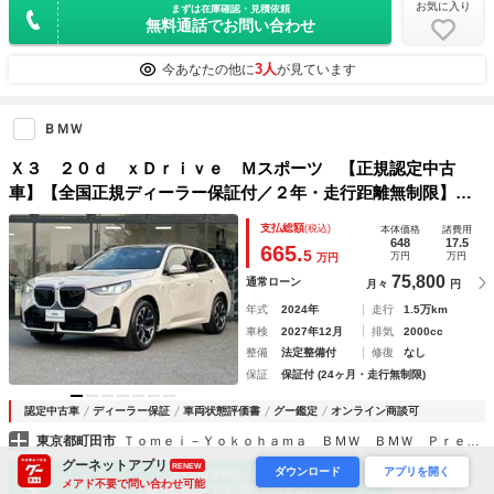
お気に入り
まずは在庫確認・見積依頼
無料通話でお問い合わせ
3人
今あなたの他に
が見ています
ＢＭＷ
Ｘ３ ２０ｄ ｘＤｒｉｖｅ Ｍスポーツ 【正規認定中古
車】【全国正規ディーラー保証付／２年・走行距離無制限】１
９ＡＷ ｈａｒｍａｎ／ｋａｒｄｏｎ 黒革スポーツＰシー
支払総額
(税込)
本体価格
諸費用
ト 全席シートヒータ ステアリングヒーター トップビュ
648
17.5
665.
5
万円
万円
万円
ー 純正前後ドラレコ
75,800
通常ローン
月々
円
年式
2024年
走行
1.5万km
車検
2027年12月
排気
2000cc
整備
法定整備付
修復
なし
保証
保証付 (24ヶ月・走行無制限)
認定中古車
ディーラー保証
車両状態評価書
グー鑑定
オンライン商談可
東京都町田市
Ｔｏｍｅｉ－Ｙｏｋｏｈａｍａ ＢＭＷ ＢＭＷ Ｐｒｅｍｉｕｍ Ｓｅｌｅｃｔｉｏｎ 東名横浜
グーネットアプリ
RENEW
ダウンロード
アプリを開く
お気に入り
まずは在庫確認・見積依頼
メアド不要で問い合わせ可能
無料通話でお問い合わせ