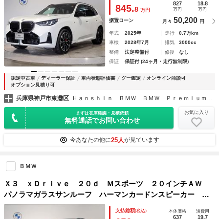
テム トップビューカメラ
827
18.8
845.
8
万円
万円
万円
50,200
据置ローン
月々
円
年式
2025年
走行
0.7万km
車検
2028年7月
排気
3000cc
整備
法定整備付
修復
なし
保証
保証付 (24ヶ月・走行無制限)
認定中古車
ディーラー保証
車両状態評価書
グー鑑定
オンライン商談可
オプション見積り可
兵庫県神戸市東灘区
Ｈａｎｓｈｉｎ ＢＭＷ ＢＭＷ ＰｒｅｍｉｕｍＳｅｌｅｃｔｉｏｎ 六甲アイランド
お気に入り
まずは在庫確認・見積依頼
無料通話でお問い合わせ
25人
今あなたの他に
が見ています
ＢＭＷ
Ｘ３ ｘＤｒｉｖｅ ２０ｄ Ｍスポーツ ２０インチＡＷ
パノラマガラスサンルーフ ハーマンカードンスピーカー ア
ンビエントライト アクティブクルーズコントロール 衝突軽
支払総額
(税込)
本体価格
諸費用
減ブレーキ 全周囲カメラ バックカメラ 純正ナビ
637
19.7