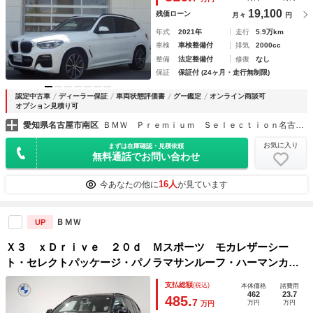
19,100
残価ローン
月々
円
年式
2021年
走行
5.9万km
車検
車検整備付
排気
2000cc
整備
法定整備付
修復
なし
保証
保証付 (24ヶ月・走行無制限)
認定中古車
ディーラー保証
車両状態評価書
グー鑑定
オンライン商談可
オプション見積り可
愛知県名古屋市南区
ＢＭＷ Ｐｒｅｍｉｕｍ Ｓｅｌｅｃｔｉｏｎ名古屋南 株式会社モトーレン東海
お気に入り
まずは在庫確認・見積依頼
無料通話でお問い合わせ
16人
今あなたの他に
が見ています
ＢＭＷ
UP
Ｘ３ ｘＤｒｉｖｅ ２０ｄ Ｍスポーツ モカレザーシー
ト・セレクトパッケージ・パノラマサンルーフ・ハーマンカー
ドンスピーカー・後期モデル・シートヒーター・ステアリング
支払総額
(税込)
本体価格
諸費用
ヒーター・アップルカープレイ・ハンズオフ・アクティブクル
462
23.7
485.
7
万円
万円
万円
ーズコントロール