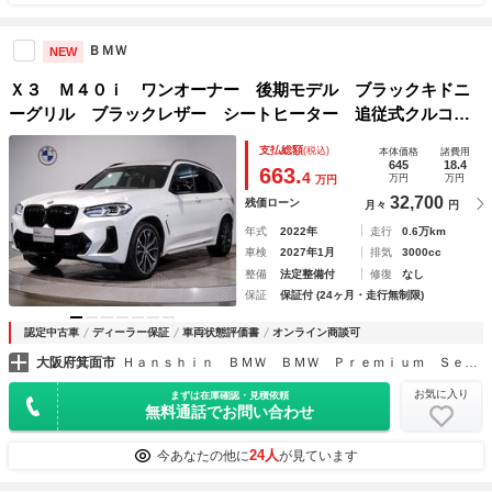
ＢＭＷ
NEW
Ｘ３ Ｍ４０ｉ ワンオーナー 後期モデル ブラックキドニ
ーグリル ブラックレザー シートヒーター 追従式クルコ
ン ヘッドアップディスプレイ 電動シート 電動テールゲー
支払総額
(税込)
本体価格
諸費用
ト ＬＥＤヘッドライト パドルシフト 全周囲カメラ
645
18.4
663.
4
万円
万円
万円
32,700
残価ローン
月々
円
年式
2022年
走行
0.6万km
車検
2027年1月
排気
3000cc
整備
法定整備付
修復
なし
保証
保証付 (24ヶ月・走行無制限)
認定中古車
ディーラー保証
車両状態評価書
オンライン商談可
大阪府箕面市
Ｈａｎｓｈｉｎ ＢＭＷ ＢＭＷ Ｐｒｅｍｉｕｍ Ｓｅｌｅｃｔｉｏｎ 箕面
お気に入り
まずは在庫確認・見積依頼
無料通話でお問い合わせ
24人
今あなたの他に
が見ています