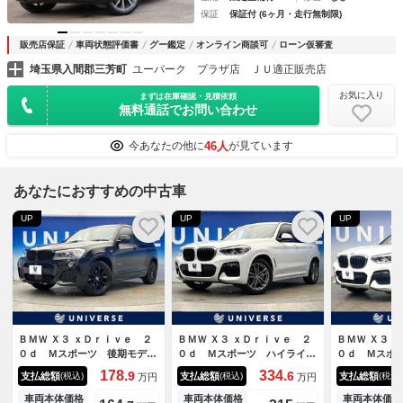
保証
保証付 (6ヶ月・走行無制限)
販売店保証
車両状態評価書
グー鑑定
オンライン商談可
ローン仮審査
埼玉県入間郡三芳町
ユーパーク プラザ店 ＪＵ適正販売店
お気に入り
まずは在庫確認・見積依頼
無料通話でお問い合わせ
46人
今あなたの他に
が見ています
あなたにおすすめの中古車
UP
UP
UP
ＢＭＷ Ｘ３ ｘＤｒｉｖｅ ２
ＢＭＷ Ｘ３ ｘＤｒｉｖｅ ２
ＢＭＷ Ｘ３ 
０ｄ Ｍスポーツ 後期モデ
０ｄ Ｍスポーツ ハイライン
０ｄ Ｍスポ
ル 純正１８インチアルミ 革
ＰＫＧ ヘッドアップディスプ
ンルーフ ハ
178.
334.
9
6
支払総額
支払総額
支払総額
(税込)
(税込)
(税込)
万円
万円
スポーツシート アダプティブ
レイ 純正１９インチアルミ
ジ 純正ナビ
クルーズコントロール バック
革シート レーダークルーズコ
カメラ パー
車両本体価格
車両本体価格
車両本体価格