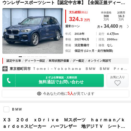
ウンレザースポーツシート【認定中古車】【全国正規ディーラ
ー保証付／１年・走行距離無制限】トップビュー 全席シート
支払総額
(税込)
本体価格
諸費用
ヒーター 全方位ＰＤＣ ＡＣＣ ＣＯ／ＤＶＤ パーキング
308
16.3
324.
3
万円
万円
万円
アシスト
34,400
通常ローン
月々
円
年式
2018年
走行
4.4万km
車検
2027年6月
排気
2000cc
整備
法定整備付
修復
なし
保証
保証付 (12ヶ月・走行無制限)
認定中古車
ディーラー保証
車両状態評価書
グー鑑定
オンライン商談可
東京都町田市
Ｔｏｍｅｉ－Ｙｏｋｏｈａｍａ ＢＭＷ ＢＭＷ Ｐｒｅｍｉｕｍ Ｓｅｌｅｃｔｉｏｎ 東名横浜
お気に入り
まずは在庫確認・見積依頼
無料通話でお問い合わせ
5人
今あなたの他に
が見ています
ＢＭＷ
Ｘ３ ２０ｄ ｘＤｒｉｖｅ Ｍスポーツ ｈａｒｍａｎ／ｋ
ａｒｄｏｎスピーカー ハーフレザー 地デジＴＶ シートヒ