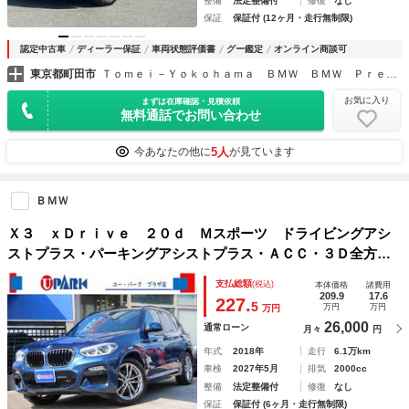
整備
法定整備付
修復
なし
保証
保証付 (12ヶ月・走行無制限)
認定中古車
ディーラー保証
車両状態評価書
グー鑑定
オンライン商談可
東京都町田市
Ｔｏｍｅｉ－Ｙｏｋｏｈａｍａ ＢＭＷ ＢＭＷ Ｐｒｅｍｉｕｍ Ｓｅｌｅｃｔｉｏｎ 東名横浜
お気に入り
まずは在庫確認・見積依頼
無料通話でお問い合わせ
5人
今あなたの他に
が見ています
ＢＭＷ
Ｘ３ ｘＤｒｉｖｅ ２０ｄ Ｍスポーツ ドライビングアシ
ストプラス・パーキングアシストプラス・ＡＣＣ・３Ｄ全方位
カメラ・純正ＨＤＤナビＴＶ・ハーフレザー・シートヒータ
支払総額
(税込)
本体価格
諸費用
ー・ＬＥＤライト・コーナーセンサー・コンフォートアクセス
209.9
17.6
227.
5
万円
万円
万円
26,000
通常ローン
月々
円
年式
2018年
走行
6.1万km
車検
2027年5月
排気
2000cc
整備
法定整備付
修復
なし
保証
保証付 (6ヶ月・走行無制限)