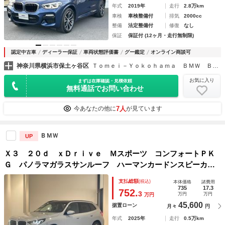
年式
2019年
走行
2.8万km
車検
車検整備付
排気
2000cc
整備
法定整備付
修復
なし
保証
保証付 (12ヶ月・走行無制限)
認定中古車
ディーラー保証
車両状態評価書
グー鑑定
オンライン商談可
神奈川県横浜市保土ヶ谷区
Ｔｏｍｅｉ－Ｙｏｋｏｈａｍａ ＢＭＷ ＢＭＷ Ｐｒｅｍｉｕｍ Ｓｅｌｅｃｔｉｏｎ 横浜三ツ沢
お気に入り
まずは在庫確認・見積依頼
無料通話でお問い合わせ
7人
今あなたの他に
が見ています
ＢＭＷ
UP
Ｘ３ ２０ｄ ｘＤｒｉｖｅ Ｍスポーツ コンフォートＰＫ
Ｇ パノラマガラスサンルーフ ハーマンカードンスピーカ
ー 弊社デモカー【認定中古車】【全国正規ディーラー保証付
支払総額
(税込)
本体価格
諸費用
／２年・走行距離無制限】トップビューカメラ １９インチＡ
735
17.3
752.
3
万円
万円
万円
Ｗ シートヒーター
45,600
据置ローン
月々
円
年式
2025年
走行
0.5万km