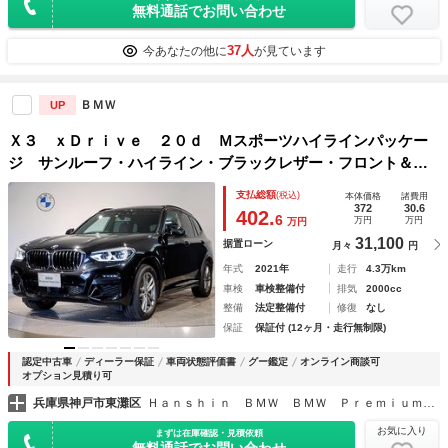
無料通話でお問い合わせ
37人
今あなたの他に
が見ています
ＢＭＷ
UP
Ｘ３ ｘＤｒｉｖｅ ２０ｄ Ｍスポーツハイラインパッケー
ジ サンルーフ・ハイライン・ブラックレザー・フロント＆リ
ヤシートヒーター・アンビエントライト・ジエスチャーコント
支払総額
(税込)
本体価格
諸費用
ロール・ライブコックピット・地デジ・ＡｐｐｌｅＣａｒＰｌ
372
30.6
402.
6
万円
万円
万円
ａｙ・アクティブクルーズコントロール
31,100
据置ローン
月々
円
年式
2021年
走行
4.3万km
車検
車検整備付
排気
2000cc
整備
法定整備付
修復
なし
保証
保証付 (12ヶ月・走行無制限)
認定中古車
ディーラー保証
車両状態評価書
グー鑑定
オンライン商談可
オプション見積り可
兵庫県神戸市東灘区
Ｈａｎｓｈｉｎ ＢＭＷ ＢＭＷ ＰｒｅｍｉｕｍＳｅｌｅｃｔｉｏｎ 六甲アイランド
お気に入り
まずは在庫確認・見積依頼
無料通話でお問い合わせ