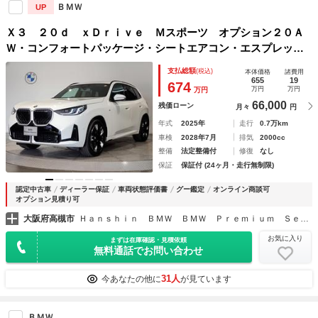
ＢＭＷ
UP
Ｘ３ ２０ｄ ｘＤｒｉｖｅ Ｍスポーツ オプション２０Ａ
Ｗ・コンフォートパッケージ・シートエアコン・エスプレッソ
ブラウンレザー・Ｈａｒｍａｎ／Ｋａｒｄｏｎスピーカー・１
支払総額
(税込)
本体価格
諸費用
オーナー・ハンズオフ・オートトランク・パドルシフト・アク
655
19
674
万円
万円
万円
ティブクルーズ・
66,000
残価ローン
月々
円
年式
2025年
走行
0.7万km
車検
2028年7月
排気
2000cc
整備
法定整備付
修復
なし
保証
保証付 (24ヶ月・走行無制限)
認定中古車
ディーラー保証
車両状態評価書
グー鑑定
オンライン商談可
オプション見積り可
大阪府高槻市
Ｈａｎｓｈｉｎ ＢＭＷ ＢＭＷ Ｐｒｅｍｉｕｍ Ｓｅｌｅｃｔｉｏｎ 高槻
お気に入り
まずは在庫確認・見積依頼
無料通話でお問い合わせ
31人
今あなたの他に
が見ています
ＢＭＷ