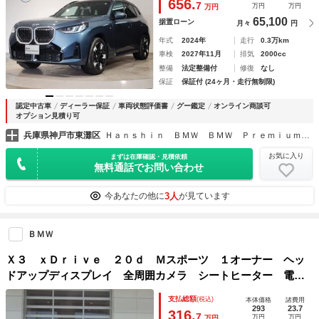
656.
7
万円
万円
万円
65,100
据置ローン
月々
円
年式
2024年
走行
0.3万km
車検
2027年11月
排気
2000cc
整備
法定整備付
修復
なし
保証
保証付 (24ヶ月・走行無制限)
認定中古車
ディーラー保証
車両状態評価書
グー鑑定
オンライン商談可
オプション見積り可
兵庫県神戸市東灘区
Ｈａｎｓｈｉｎ ＢＭＷ ＢＭＷ ＰｒｅｍｉｕｍＳｅｌｅｃｔｉｏｎ 六甲アイランド
お気に入り
まずは在庫確認・見積依頼
無料通話でお問い合わせ
3人
今あなたの他に
が見ています
ＢＭＷ
Ｘ３ ｘＤｒｉｖｅ ２０ｄ Ｍスポーツ １オーナー ヘッ
ドアップディスプレイ 全周囲カメラ シートヒーター 電動
シート 電動トランク Ｂｌｕｅｔｏｏｔｈ 全周囲カメラ
支払総額
(税込)
本体価格
諸費用
ＣａｒＰｌａｙ 地デジＴＶ ＡＣＣ ２０インチ
293
23.7
316.
7
万円
万円
万円