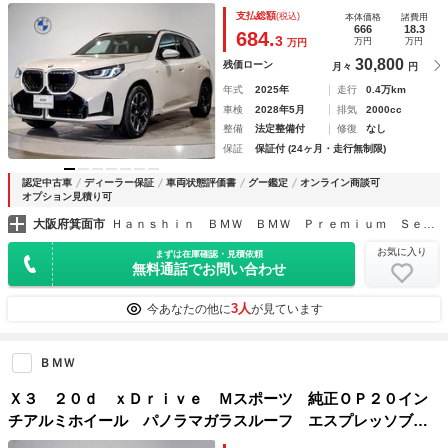
ーター シートクーラー ヘッドアップディスプレイ 追従式
支払総額
(税込)
本体価格
諸費用
クルコン 全周囲カメラ パドルシフト 純正１９インチＡ
666
18.3
684.
3
万円
万円
万円
Ｗ 電動シート
30,800
残価ローン
月々
円
年式
2025年
走行
0.4万km
車検
2028年5月
排気
2000cc
整備
法定整備付
修復
なし
保証
保証付 (24ヶ月・走行無制限)
認定中古車
ディーラー保証
車両状態評価書
グー鑑定
オンライン商談可
オプション見積り可
大阪府箕面市
Ｈａｎｓｈｉｎ ＢＭＷ ＢＭＷ Ｐｒｅｍｉｕｍ Ｓｅｌｅｃｔｉｏｎ 箕面
お気に入り
まずは在庫確認・見積依頼
無料通話でお問い合わせ
3人
今あなたの他に
が見ています
ＢＭＷ
Ｘ３ ２０ｄ ｘＤｒｉｖｅ Ｍスポーツ 純正ＯＰ２０イン
チアルミホイール パノラマガラスルーフ エスプレッソブラ
ウンレザーシート 前後シートヒーター ベンチレーションシ