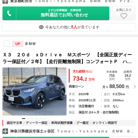
東京都町田市
Ｔｏｍｅｉ－Ｙｏｋｏｈａｍａ ＢＭＷ ＢＭＷ Ｐｒｅｍｉｕｍ Ｓｅｌｅｃｔｉｏｎ 東名横浜
お気に入り
まずは在庫確認・見積依頼
無料通話でお問い合わせ
8人
今あなたの他に
が見ています
ＢＭＷ
UP
Ｘ３ ２０ｄ ｘＤｒｉｖｅ Ｍスポーツ 【全国正規ディー
ラー保証付／２年】【走行距離無制限】コンフォートＰ ハー
マンカードンスピーカー アイコニックグロー ステアリング
支払総額
(税込)
本体価格
諸費用
ヒーター ベンチレーションシート ブラウンレザーシート
715
19.2
734.
2
万円
万円
万円
弊社デモカー
88,500
残価ローン
月々
円
年式
2025年
走行
0.6万km
車検
2028年11月
排気
2000cc
整備
法定整備付
修復
なし
保証
保証付 (24ヶ月・走行無制限)
認定中古車
ディーラー保証
車両状態評価書
グー鑑定
オンライン商談可
神奈川県横浜市保土ヶ谷区
Ｔｏｍｅｉ－Ｙｏｋｏｈａｍａ ＢＭＷ ＢＭＷ Ｐｒｅｍｉｕｍ Ｓｅｌｅｃｔｉｏｎ 横浜三ツ沢