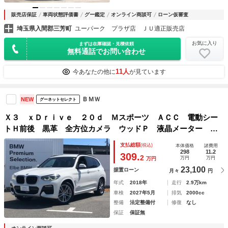
販売店保証
車両状態評価書
グー鑑定
オンライン商談可
ローン仮審査
埼玉県入間郡三芳町
ユーパーク プラザ店 ＪＵ適正販売店
お気に入り
まずは在庫確認・見積依頼
無料通話でお問い合わせ
11人
今あなたの他に
が見ています
ＢＭＷ
NEW
グーネットセレクト
Ｘ３ ｘＤｒｉｖｅ ２０ｄ Ｍスポーツ ＡＣＣ 電動シー
トＨ前後 黒革 全方位カメラ ウッドＰ 液晶メーター 電
動ゲート ＬＥＤ 地デジ ＣＤスロット ワイヤレスＣ タ
支払総額
(税込)
本体価格
諸費用
ッチナビ １９ＡＷ リアフィルム コンフォートＡ 弊社下
298
11.2
309.
2
万円
万円
万円
取り車 禁煙車
23,100
据置ローン
月々
円
年式
2018年
走行
2.9万km
車検
2027年5月
排気
2000cc
整備
法定整備付
修復
なし
保証
保証無