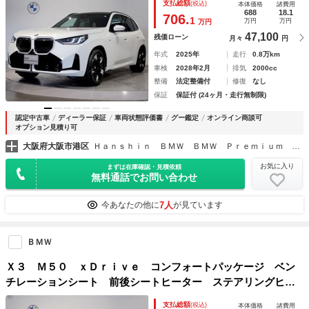
支払総額
(税込)
本体価格
諸費用
ート ｈａｒｍａｎ／ｋａｒｄｏｎスピーカー 純正地デジＴ
688
18.1
706.
1
万円
万円
万円
Ｖ 電動トランク
47,100
残価ローン
月々
円
年式
2025年
走行
0.8万km
車検
2028年2月
排気
2000cc
整備
法定整備付
修復
なし
保証
保証付 (24ヶ月・走行無制限)
認定中古車
ディーラー保証
車両状態評価書
グー鑑定
オンライン商談可
オプション見積り可
大阪府大阪市港区
Ｈａｎｓｈｉｎ ＢＭＷ ＢＭＷ Ｐｒｅｍｉｕｍ Ｓｅｌｅｃｔｉｏｎ Ｏｓａｋａ Ｂａｙ
お気に入り
まずは在庫確認・見積依頼
無料通話でお問い合わせ
7人
今あなたの他に
が見ています
ＢＭＷ
Ｘ３ Ｍ５０ ｘＤｒｉｖｅ コンフォートパッケージ ベン
チレーションシート 前後シートヒーター ステアリングヒー
ター パノラマガラスルーフ ハーマンカードンサウンドシス
支払総額
(税込)
本体価格
諸費用