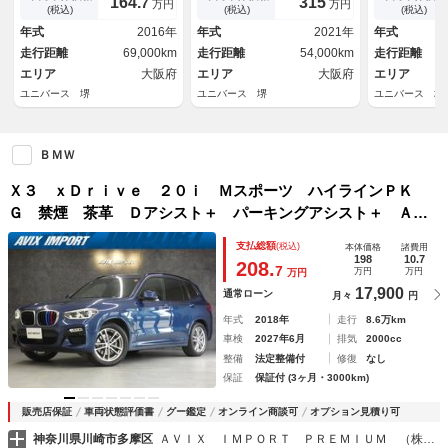
164.
315
7
万円
万円
カメラ シートヒーター メモ
ントロール メモリーシート
ラス ドライ
(税込)
(税込)
(税込)
リーシート パワーバックド
全周囲カメラ パワーバックド
ラス 純正１
年式
2016年
年式
2021年
年式
ア デュアルオートエアコン
ア 禁煙車 ｂｌｕｅｔｏｏｔ
ラウンレザー
走行距離
69,000km
走行距離
54,000km
走行距離
ＨＩＤヘッド
ｈ再生 ＥＴＣ
ート シート
エリア
大阪府
エリア
大阪府
エリア
ユニバース 堺
ユニバース 堺
ユニバース 埼
ＢＭＷ
Ｘ３ ｘＤｒｉｖｅ ２０ｉ Ｍスポーツ ハイラインＰＫ
Ｇ 禁煙 茶革 Ｄアシスト＋ パーキングアシスト＋ ＡＣ
Ｃ ＨＵＤ トップＶ ＢＭＷライブＣＰ 前席Ｐシート（運
支払総額
(税込)
本体価格
諸費用
転席Ｍ付） シートヒーター ナビＴＶ ３ゾーンＡＣ ＬＥ
198
10.7
208.
7
万円
万円
万円
Ｄライト １９ＡＷ
17,900
通常ローン
月々
円
年式
2018年
走行
8.6万km
車検
2027年6月
排気
2000cc
整備
法定整備付
修復
なし
保証
保証付 (3ヶ月・3000km)
販売店保証
車両状態評価書
グー鑑定
オンライン商談可
オプション見積り可
神奈川県川崎市多摩区
ＡＶＩＸ ＩＭＰＯＲＴ ＰＲＥＭＩＵＭ （株）アビックスコーポレーション