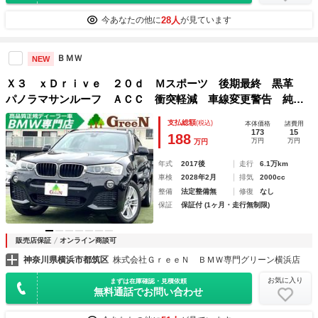
28人
今あなたの他に
が見ています
ＢＭＷ
NEW
Ｘ３ ｘＤｒｉｖｅ ２０ｄ Ｍスポーツ 後期最終 黒革
パノラマサンルーフ ＡＣＣ 衝突軽減 車線変更警告 純正
Ｍスポーツフルエアロ＆１８ＡＷ パドルシフト 純正ＨＤＤ
支払総額
(税込)
本体価格
諸費用
ナビ 地デジ 全方位カメラ ＢＳＭ シートヒーター 電動
173
15
188
万円
万円
万円
リアゲート 禁煙
年式
2017後
走行
6.1万km
車検
2028年2月
排気
2000cc
整備
法定整備無
修復
なし
保証
保証付 (1ヶ月・走行無制限)
販売店保証
オンライン商談可
神奈川県横浜市都筑区
株式会社ＧｒｅｅＮ ＢＭＷ専門グリーン横浜店
お気に入り
まずは在庫確認・見積依頼
無料通話でお問い合わせ