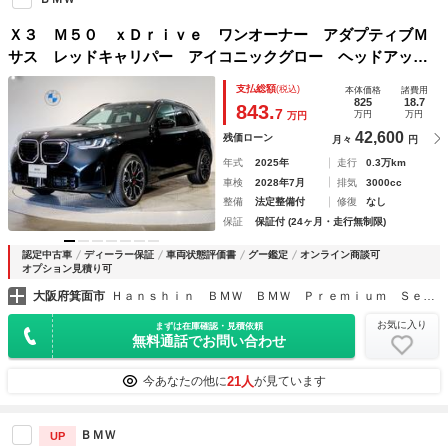
Ｘ３ Ｍ５０ ｘＤｒｉｖｅ ワンオーナー アダプティブＭ
サス レッドキャリパー アイコニックグロー ヘッドアップ
ディスプレイ パドルシフト 追従式クルコン 純正２０イン
支払総額
(税込)
本体価格
諸費用
チＡＷ パーキングアシスト アンビエントライト 電動シ
825
18.7
843.
7
万円
万円
万円
ート
42,600
残価ローン
月々
円
年式
2025年
走行
0.3万km
車検
2028年7月
排気
3000cc
整備
法定整備付
修復
なし
保証
保証付 (24ヶ月・走行無制限)
認定中古車
ディーラー保証
車両状態評価書
グー鑑定
オンライン商談可
オプション見積り可
大阪府箕面市
Ｈａｎｓｈｉｎ ＢＭＷ ＢＭＷ Ｐｒｅｍｉｕｍ Ｓｅｌｅｃｔｉｏｎ 箕面
お気に入り
まずは在庫確認・見積依頼
無料通話でお問い合わせ
21人
今あなたの他に
が見ています
ＢＭＷ
UP