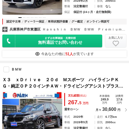
車検
2028年2月
排気
2000cc
整備
法定整備付
修復
なし
保証
保証付 (24ヶ月・走行無制限)
認定中古車
ディーラー保証
車両状態評価書
グー鑑定
オンライン商談可
兵庫県神戸市東灘区
Ｈａｎｓｈｉｎ ＢＭＷ ＢＭＷ ＰｒｅｍｉｕｍＳｅｌｅｃｔｉｏｎ 六甲アイランド
お気に入り
まずは在庫確認・見積依頼
無料通話でお問い合わせ
51人
今あなたの他に
が見ています
ＢＭＷ
Ｘ３ ｘＤｒｉｖｅ ２０ｄ Ｍスポーツ ハイラインＰＫ
Ｇ・純正ＯＰ２０インチＡＷ・ドライビングアシストプラス・
茶革シート・純正ＨＤＤナビＴＶ・３Ｄ全方位カメラ・Ｃａｒ
支払総額
(税込)
本体価格
諸費用
Ｐｌａｙ・前後シートヒーター・パワートランク・ＨＵＤ・中
249.9
17.6
267.
5
万円
万円
万円
期型
30,600
通常ローン
月々
円
年式
2020年
走行
6.7万km
車検
2028年9月
排気
2000cc
整備
法定整備付
修復
なし