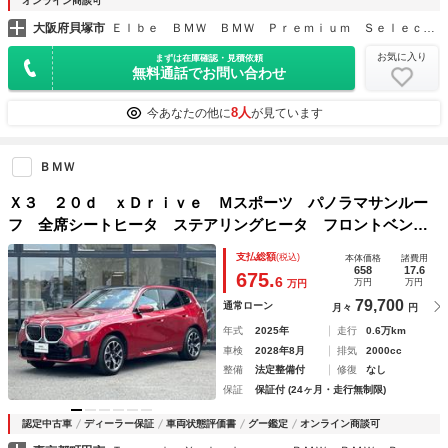
オンライン商談可
大阪府貝塚市
Ｅｌｂｅ ＢＭＷ ＢＭＷ Ｐｒｅｍｉｕｍ Ｓｅｌｅｃｔｉｏｎ貝塚
お気に入り
まずは在庫確認・見積依頼
無料通話でお問い合わせ
8人
今あなたの他に
が見ています
ＢＭＷ
Ｘ３ ２０ｄ ｘＤｒｉｖｅ Ｍスポーツ パノラマサンルー
フ 全席シートヒータ ステアリングヒータ フロントベンチ
レーションシート 認定中古車 黒半革電動シート 純正
支払総額
(税込)
本体価格
諸費用
ＴＶ １９ＡＷ トップビューカメラ 全方位障害物センサ
658
17.6
675.
6
万円
万円
万円
ー
79,700
通常ローン
月々
円
年式
2025年
走行
0.6万km
車検
2028年8月
排気
2000cc
整備
法定整備付
修復
なし
保証
保証付 (24ヶ月・走行無制限)
認定中古車
ディーラー保証
車両状態評価書
グー鑑定
オンライン商談可