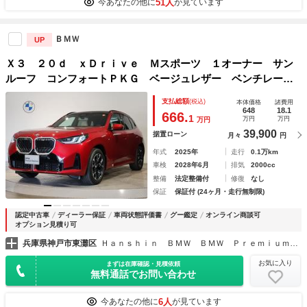
51人
今あなたの他に
が見ています
ＢＭＷ
UP
Ｘ３ ２０ｄ ｘＤｒｉｖｅ Ｍスポーツ １オーナー サン
ルーフ コンフォートＰＫＧ ベージュレザー ベンチレーシ
ョンシート 前後シートヒーター ステアリングヒーター ハ
支払総額
(税込)
本体価格
諸費用
ーマンカードンスピーカー ＨＵＤ ＡＣＣ 純正１９ＡＷ
648
18.1
666.
1
万円
万円
万円
全周囲カメラ
39,900
据置ローン
月々
円
年式
2025年
走行
0.1万km
車検
2028年6月
排気
2000cc
整備
法定整備付
修復
なし
保証
保証付 (24ヶ月・走行無制限)
認定中古車
ディーラー保証
車両状態評価書
グー鑑定
オンライン商談可
オプション見積り可
兵庫県神戸市東灘区
Ｈａｎｓｈｉｎ ＢＭＷ ＢＭＷ ＰｒｅｍｉｕｍＳｅｌｅｃｔｉｏｎ 六甲アイランド
お気に入り
まずは在庫確認・見積依頼
無料通話でお問い合わせ
6人
今あなたの他に
が見ています