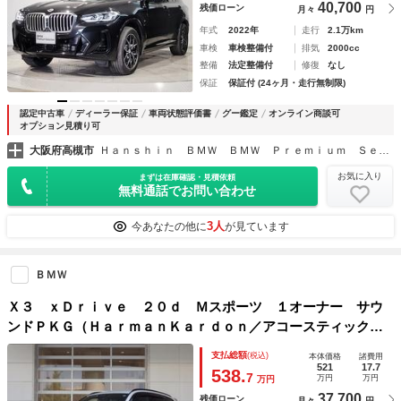
40,700
残価ローン
月々
円
年式
2022年
走行
2.1万km
車検
車検整備付
排気
2000cc
整備
法定整備付
修復
なし
保証
保証付 (24ヶ月・走行無制限)
認定中古車
ディーラー保証
車両状態評価書
グー鑑定
オンライン商談可
オプション見積り可
大阪府高槻市
Ｈａｎｓｈｉｎ ＢＭＷ ＢＭＷ Ｐｒｅｍｉｕｍ Ｓｅｌｅｃｔｉｏｎ 高槻
お気に入り
まずは在庫確認・見積依頼
無料通話でお問い合わせ
3人
今あなたの他に
が見ています
ＢＭＷ
Ｘ３ ｘＤｒｉｖｅ ２０ｄ Ｍスポーツ １オーナー サウ
ンドＰＫＧ（ＨａｒｍａｎＫａｒｄｏｎ／アコースティックガ
ラス／ファインウッドトリム）Ｍｐｅｒｆｏｒｍａｎｃｅカー
支払総額
(税込)
本体価格
諸費用
ボングリル＆ルーフスポイラー ステアリングヒーター 前後
521
17.7
538.
7
万円
万円
万円
席シートヒーター
37,700
残価ローン
月々
円