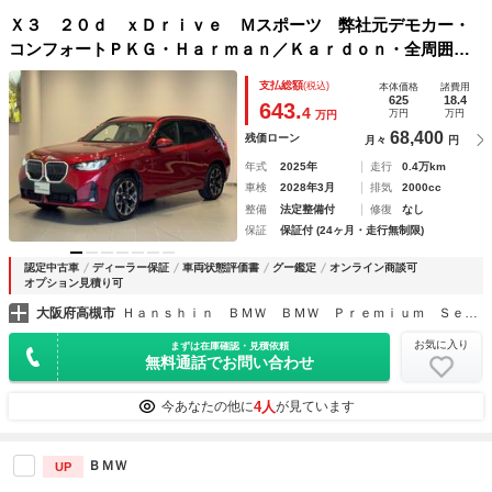
Ｘ３ ２０ｄ ｘＤｒｉｖｅ Ｍスポーツ 弊社元デモカー・
コンフォートＰＫＧ・Ｈａｒｍａｎ／Ｋａｒｄｏｎ・全周囲カ
メラ・オートトランク・ヘッドアップディスプレイ・ベンチレ
支払総額
(税込)
本体価格
諸費用
ーションシート・シートヒーター・アンドロイドオート・アッ
625
18.4
643.
4
万円
万円
万円
プルカープレイ
68,400
残価ローン
月々
円
年式
2025年
走行
0.4万km
車検
2028年3月
排気
2000cc
整備
法定整備付
修復
なし
保証
保証付 (24ヶ月・走行無制限)
認定中古車
ディーラー保証
車両状態評価書
グー鑑定
オンライン商談可
オプション見積り可
大阪府高槻市
Ｈａｎｓｈｉｎ ＢＭＷ ＢＭＷ Ｐｒｅｍｉｕｍ Ｓｅｌｅｃｔｉｏｎ 高槻
お気に入り
まずは在庫確認・見積依頼
無料通話でお問い合わせ
4人
今あなたの他に
が見ています
ＢＭＷ
UP