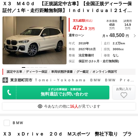
Ｘ３ Ｍ４０ｄ 【正規認定中古車】【全国正規ディーラー保
証付／１年・走行距離無制限】Ｉｎｄｉｖｉｄｕａｌ２１イン
チＡＷ ブラウンレザーシート フルセグＴＶ ＡＣＣ レー
支払総額
(税込)
本体価格
諸費用
ンキープ シートヒーター ドラレコ前後 禁煙
458
14.9
472.
9
万円
万円
万円
48,500
通常ローン
月々
円
年式
2018年
走行
2.2万km
車検
2027年10月
排気
3000cc
整備
法定整備付
修復
なし
保証
保証付 (12ヶ月・走行無制限)
認定中古車
ディーラー保証
車両状態評価書
グー鑑定
オンライン商談可
東京都町田市
Ｔｏｍｅｉ－Ｙｏｋｏｈａｍａ ＢＭＷ ＢＭＷ Ｐｒｅｍｉｕｍ Ｓｅｌｅｃｔｉｏｎ 町田鶴川
お気に入り
まずは在庫確認・見積依頼
無料通話でお問い合わせ
16人
今あなたの他に
が見ています
ＢＭＷ
Ｘ３ ｘＤｒｉｖｅ ２０ｄ Ｍスポーツ 弊社下取り ブラ