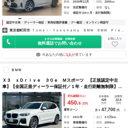
車検
2028年12月
排気
2000cc
整備
法定整備付
修復
なし
保証
保証付 (24ヶ月・走行無制限)
認定中古車
ディーラー保証
車両状態評価書
グー鑑定
オンライン商談可
東京都町田市
Ｔｏｍｅｉ－Ｙｏｋｏｈａｍａ ＢＭＷ ＢＭＷ Ｐｒｅｍｉｕｍ Ｓｅｌｅｃｔｉｏｎ 町田鶴川
お気に入り
まずは在庫確認・見積依頼
無料通話でお問い合わせ
1人
今あなたの他に
が見ています
ＢＭＷ
Ｘ３ ｘＤｒｉｖｅ ３０ｅ Ｍスポーツ 【正規認定中古
車】【全国正規ディーラー保証付／１年・走行距離無制限】２
０ＡＷ 全席シートヒーター ＡＣＣ アダプティブＬＥＤ
支払総額
(税込)
本体価格
諸費用
黒革スポーツＰシート 前後純正ドラレコ サンルーフ トッ
428
22.6
450.
6
万円
万円
万円
プビュー 禁煙車
47,700
通常ローン
月々
円
年式
2021年
走行
3.5万km
車検
車検整備付
排気
2000cc