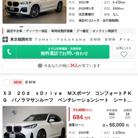
年式
2021年
走行
5.4万km
車検
2028年1月
排気
2000cc
整備
法定整備付
修復
なし
保証
保証付 (12ヶ月・走行無制限)
認定中古車
ディーラー保証
車両状態評価書
グー鑑定
オンライン商談可
東京都調布市
Ｔｏｍｅｉ－Ｙｏｋｏｈａｍａ ＢＭＷ ＢＭＷ Ｐｒｅｍｉｕｍ Ｓｅｌｅｃｔｉｏｎ 調布
お気に入り
まずは在庫確認・見積依頼
無料通話でお問い合わせ
34人
今あなたの他に
が見ています
ＢＭＷ
NEW
Ｘ３ ２０ｄ ｘＤｒｉｖｅ Ｍスポーツ コンフォートＰＫ
Ｇ パノラマサンルーフ ベンチレーションシート シートヒ
ーター ハーマンカードンスピーカー カーブドＤナビ 全周
支払総額
(税込)
本体価格
諸費用
囲カメラ ＡＣＣ ＨＵＤ ステアリングヒーター 衝突被害
666
18
684
万円
万円
万円
軽減ブレーキ
68,000
据置ローン
月々
円
年式
2025年
走行
1.4万km