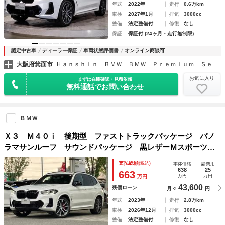
年式
2022年
走行
0.6万km
車検
2027年1月
排気
3000cc
整備
法定整備付
修復
なし
保証
保証付 (24ヶ月・走行無制限)
認定中古車
ディーラー保証
車両状態評価書
オンライン商談可
大阪府箕面市
Ｈａｎｓｈｉｎ ＢＭＷ ＢＭＷ Ｐｒｅｍｉｕｍ Ｓｅｌｅｃｔｉｏｎ 箕面
お気に入り
まずは在庫確認・見積依頼
無料通話でお問い合わせ
ＢＭＷ
Ｘ３ Ｍ４０ｉ 後期型 ファストトラックパッケージ パノ
ラマサンルーフ サウンドパッケージ 黒レザーＭスポーツシ
ート ハーマンカードン・サラウンドサウンドシステム 赤キ
支払総額
(税込)
本体価格
諸費用
ャリパーＭスポーツブレーキ
638
25
663
万円
万円
万円
43,600
残価ローン
月々
円
年式
2023年
走行
2.8万km
車検
2026年12月
排気
3000cc
整備
法定整備付
修復
なし