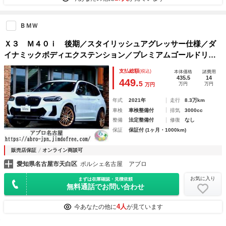
ＢＭＷ
Ｘ３ Ｍ４０ｉ 後期／スタイリッシュアグレッサー仕様／ダ
イナミックボディエクステンション／プレミアムゴールドリム
／３６０度カメラ／スタイリッシュリアフィン／パノラマガラ
支払総額
(税込)
本体価格
諸費用
スサンルーフ／ナビ／ＤＴＶ／レザーシート
435.5
14
449.
5
万円
万円
万円
年式
2021年
走行
8.3万km
車検
車検整備付
排気
3000cc
整備
法定整備付
修復
なし
保証
保証付 (1ヶ月・1000km)
販売店保証
オンライン商談可
愛知県名古屋市天白区
ポルシェ名古屋 アブロ
お気に入り
まずは在庫確認・見積依頼
無料通話でお問い合わせ
4人
今あなたの他に
が見ています