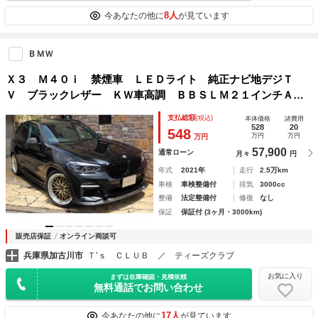
8人
今あなたの他に
が見ています
ＢＭＷ
Ｘ３ Ｍ４０ｉ 禁煙車 ＬＥＤライト 純正ナビ地デジＴ
Ｖ ブラックレザー ＫＷ車高調 ＢＢＳＬＭ２１インチＡ
Ｗ ３Ｄｄｅｓｉｇｎフロント・サイドスポイラー ＡＣＣ
支払総額
(税込)
本体価格
諸費用
ＰＤＣ ３６０カメラ コンフォートアクセス キーレス
528
20
548
万円
万円
万円
57,900
通常ローン
月々
円
年式
2021年
走行
2.5万km
車検
車検整備付
排気
3000cc
整備
法定整備付
修復
なし
保証
保証付 (3ヶ月・3000km)
販売店保証
オンライン商談可
兵庫県加古川市
Ｔ’ｓ ＣＬＵＢ ／ ティーズクラブ
お気に入り
まずは在庫確認・見積依頼
無料通話でお問い合わせ
17人
今あなたの他に
が見ています