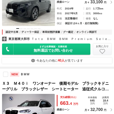
33,100
残価ローン
月々
円
年式
2024年
走行
1.7万km
車検
2027年9月
排気
3000cc
整備
法定整備付
修復
なし
保証
保証付 (24ヶ月・走行無制限)
認定中古車
ディーラー保証
車両状態評価書
グー鑑定
オンライン商談可
東京都東大和市
Ｔｏｔｏ ＢＭＷ ＢＭＷ Ｐｒｅｍｉｕｍ Ｓｅｌｅｃｔｉｏｎ 東大和
お気に入り
まずは在庫確認・見積依頼
無料通話でお問い合わせ
40人
今あなたの他に
が見ています
ＢＭＷ
NEW
Ｘ３ Ｍ４０ｉ ワンオーナー 後期モデル ブラックキドニ
ーグリル ブラックレザー シートヒーター 追従式クルコ
ン ヘッドアップディスプレイ 電動シート 電動テールゲー
支払総額
(税込)
本体価格
諸費用
ト ＬＥＤヘッドライト パドルシフト 全周囲カメラ
645
18.4
663.
4
万円
万円
万円
32,700
残価ローン
月々
円