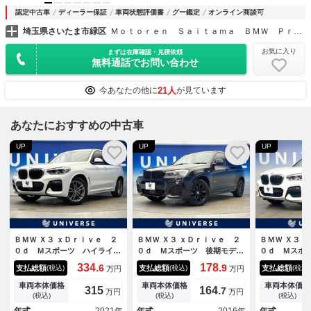
認定中古車
ディーラー保証
車両状態評価書
グー鑑定
オンライン商談可
埼玉県さいたま市緑区
Ｍｏｔｏｒｅｎ Ｓａｉｔａｍａ ＢＭＷ Ｐｒｅｍｉｕｍ Ｓｅｌｅｃｔｉｏｎ 浦和美園
お気に入り
まずは在庫確認・見積依頼
無料通話でお問い合わせ
21人
今あなたの他に
が見ています
あなたにおすすめの中古車
UP
UP
UP
ＢＭＷ Ｘ３ ｘＤｒｉｖｅ ２
ＢＭＷ Ｘ３ ｘＤｒｉｖｅ ２
ＢＭＷ Ｘ３ 
０ｄ Ｍスポーツ ハイライン
０ｄ Ｍスポーツ 後期モデ
０ｄ Ｍスポ
ＰＫＧ ヘッドアップディスプ
ル 純正１８インチアルミ 革
ンルーフ ハ
334.
178.
6
9
支払総額
支払総額
支払総額
(税込)
(税込)
(税込)
万円
万円
レイ 純正１９インチアルミ
スポーツシート アダプティブ
ジ 純正ナビ
革シート レーダークルーズコ
クルーズコントロール バック
カメラ パー
車両本体価格
車両本体価格
車両本体価格
315
164.
7
万円
万円
ントロール メモリーシート
カメラ シートヒーター メモ
ラス ドライ
(税込)
(税込)
(税込)
全周囲カメラ パワーバックド
リーシート パワーバックド
ラス 純正１