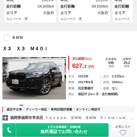
年式
2021年
年式
2016年
年式
ア 禁煙車 ｂｌｕｅｔｏｏｔ
ア デュアルオートエアコン
ラウンレザー
走行距離
54,000km
走行距離
69,000km
走行距離
ｈ再生 ＥＴＣ
ＨＩＤヘッド
ート シート
エリア
大阪府
エリア
大阪府
エリア
ユニバース 堺
ユニバース 堺
ユニバース 埼
ＢＭＷ
Ｘ３ Ｘ３ Ｍ４０ｉ
支払総額
(税込)
本体価格
諸費用
598
29.2
627.
2
万円
万円
万円
年式
2022年
走行
2.0万km
車検
2027年8月
排気
3000cc
整備
法定整備付
修復
なし
保証
保証付 (24ヶ月・走行無制限)
認定中古車
ディーラー保証
車両状態評価書
オンライン商談可
福岡県福岡市早良区
Ｙａｎａｓｅ ＢＭＷ ＢＭＷ Ｐｒｅｍｉｕｍ Ｓｅｌｅｃｔｉｏｎ 福岡西
お気に入り
まずは在庫確認・見積依頼
無料通話でお問い合わせ