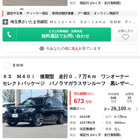
保証
保証付 (24ヶ月・走行無制限)
認定中古車
ディーラー保証
車両状態評価書
グー鑑定
オンライン商談可
埼玉県さいたま市緑区
Ｍｏｔｏｒｅｎ Ｓａｉｔａｍａ ＢＭＷ Ｐｒｅｍｉｕｍ Ｓｅｌｅｃｔｉｏｎ 浦和美園
お気に入り
まずは在庫確認・見積依頼
無料通話でお問い合わせ
8人
今あなたの他に
が見ています
ＢＭＷ
Ｘ３ Ｍ４０ｉ 後期型 走行０．７万Ｋｍ ワンオーナー
セレクトパッケージ パノラマガラスサンルーフ 黒レザーシ
ート ２０インチアルミ 地デジ付タッチパネル式ＨＤＤナ
支払総額
(税込)
本体価格
諸費用
ビ ＡＣＣ
648
25
673
万円
万円
万円
26,100
残価ローン
月々
円
年式
2022年
走行
0.7万km
車検
2027年6月
排気
3000cc
整備
法定整備付
修復
なし
保証
保証付 (24ヶ月・走行無制限)