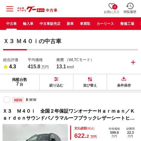
0
お気に入り
閲覧履歴
中古車
輸入車
中古車販売店
新車
車買取
カーリース
整備工場
Ｘ３ Ｍ４０ｉの中古車
総合評価
平均価格
燃費
（WLTCモード）
4.3
415.8
13.1
万円
km/l
掲載台数
7
台
絞り込む
並び替え
条件保存
ＢＭＷ
NEW
Ｘ３ Ｍ４０ｉ 全国２年保証ワンオーナーＨａｒｍａｎ／Ｋ
ａｒｄｏｎサウンドパノラマルーフブラックレザーシートヒー
ターアダプティブＬＥＤライトＤアシストプロパークアシスト
支払総額
(税込)
本体価格
諸費用
＋ＴＶＨＵＤＭシート純正２０ＡＷ
599.9
22.3
622.
2
万円
万円
万円