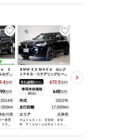
ｖｅ ２
ＢＭＷ Ｘ３ Ｍ４０ｄ セレク
ＢＭＷ Ｘ３ Ｍ４０ｄ ファス
ＢＭＷ
ルセグＴ
トＰＫＧ・ステアリングヒータ
トトラックパッケージ コニャ
０ｄ
ラ／ユピ
ー・ガラスサンルーフ・リヤサ
ックレザーシート サウンドパ
サン
9.
4
673.
5
716.
1
支払総額
支払総額
支払
万円
(税込)
万円
(税込)
万円
インテリ
イドローラーブラインド・ｈａ
ッケージ ステアリングヒータ
シー
レーンデ
ｒｍａｎｋａｒｄｏｎサウン
ー Ｍスポーツブレーキ ハー
純正
車両本体価格
車両本体価格
車両
99
648
698
万円
万円
万円
アゲート
ド・アクティブベンチレーショ
マンカードンスピーカー 純正
メラ
(税込)
(税込)
ス／キセ
ンシート・ＡＣＣ・ヘッドＵＰ
２１インチアルミホイール ヘ
ブク
2014年
年式
2022年
年式
2024年
年式
パワーシ
ディスプレイ・全周囲カメラ
ッドアップディスプレイ
アリ
7,000km
走行距離
17,000km
走行距離
6,000km
ンク
走行
神奈川県
エリア
兵庫県
エリア
兵庫県
エリ
ラー車専
Ｈａｎｓｈｉｎ ＢＭＷ ＢＭ
Ｋｏｂｅ ＢＭＷ ＢＭＷ Ｐｒ
Ｈａｎ
）トラス
Ｗ ＰｒｅｍｉｕｍＳｅｌｅｃｔ
ｅｍｉｕｍ Ｓｅｌｅｃｔｉｏｎ
Ｗ Ｐ
ｉｏｎ 六甲アイランド
姫路
ｔｉｏ