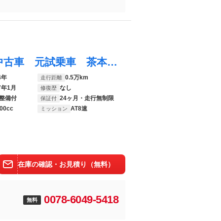
Ｘ３ ２０ ｘＤｒｉｖｅ Ｘライン 認定中古車 元試乗車 茶本革 シートヒーター ｈａｒｍａｎ／ｋａｒｄｏｎ ヘッドアップディスプレイ 電動シート アクティブクルーズコントロール フルセグＴＶ １９ＡＷ 電動テールゲート 全周囲カメラ
4年
0.5万km
走行距離
7年1月
なし
修復歴
整備付
24ヶ月・走行無制限
保証付
00cc
AT8速
ミッション
在庫の確認・お見積り（無料）
0078-6049-5418
無料