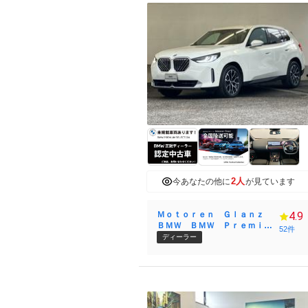
2人
今あなたの他に
が見ています
Ｍｏｔｏｒｅｎ Ｇｌａｎｚ
4.9
ＢＭＷ ＢＭＷ Ｐｒｅｍｉｕ
52件
ｍ Ｓｅｌｅｃｔｉｏｎ 柏
ディーラー