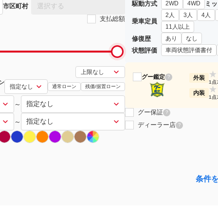
駆動方式
ミッ
2WD
4WD
選択する
市区町村
2人
3人
4人
支払総額
乗車定員
11人以上
修復歴
あり
なし
状態評価
車両状態評価書付
★
グー鑑定
?
外装
ン
1点
通常ローン
残価/据置ローン
★
内装
1点
～
グー保証
?
～
ディーラー店
?
条件