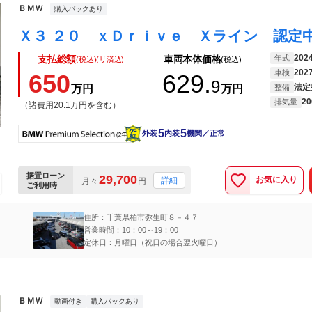
ＢＭＷ
購入パックあり
202
年式
支払総額
車両本体価格
(税込)(リ済込)
(税込)
202
車検
650
629.
9
法定
万円
万円
整備
20
排気量
（諸費用20.1万円を含む）
5
5
外装
内装
機関／正常
据置ローン
29,700
お気に入り
詳細
月々
円
ご利用時
住所：千葉県柏市弥生町８－４７
営業時間：10：00～19：00
定休日：月曜日（祝日の場合翌火曜日）
ＢＭＷ
動画付き
購入パックあり