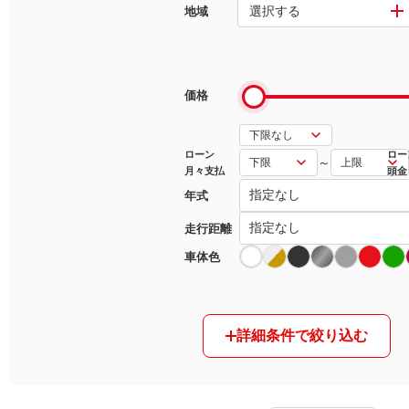
選択する
地域
マガジン
車カタログ
価格
自動車ローン
ローン
ロー
～
月々支払
頭金
保険
年式
レビュー
走行距離
車体色
価格相場
教習所
詳細条件で絞り込む
用語集