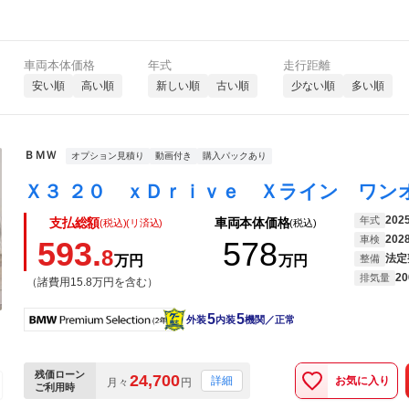
車両本体価格
年式
走行距離
安い順
高い順
新しい順
古い順
少ない順
多い順
ＢＭＷ
オプション見積り
動画付き
購入パックあり
202
年式
支払総額
車両本体価格
(税込)(リ済込)
(税込)
202
車検
593.
578
8
法定
万円
万円
整備
20
排気量
（諸費用15.8万円を含む）
5
5
外装
内装
機関／正常
残価ローン
24,700
お気に入り
詳細
月々
円
ご利用時