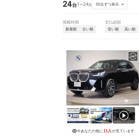
24
1
24
〜
台
台
掲載時期
支払総額
新着順
古い順
安い順
高い順
11人
今あなたの他に
が見ています