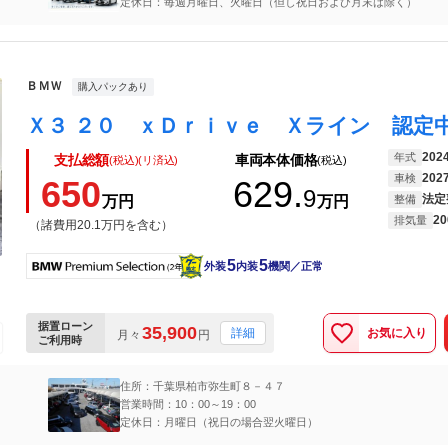
定休日：毎週月曜日、火曜日（但し祝日および月末は除く）
ＢＭＷ
購入パックあり
202
年式
支払総額
車両本体価格
(税込)(リ済込)
(税込)
202
車検
650
629.
9
法定
万円
万円
整備
20
排気量
（諸費用20.1万円を含む）
5
5
外装
内装
機関／正常
据置ローン
35,900
お気に入り
詳細
月々
円
ご利用時
住所：千葉県柏市弥生町８－４７
営業時間：10：00～19：00
定休日：月曜日（祝日の場合翌火曜日）