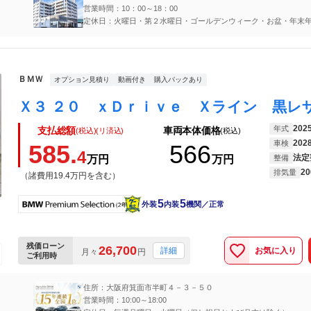
営業時間：10：00～18：00
定休日：火曜日・第２水曜日・ゴールデンウィーク・お盆・年末
ＢＭＷ
オプション見積り
動画付き
購入パックあり
202
年式
支払総額
車両本体価格
(税込)(リ済込)
(税込)
202
車検
585.
566
4
法定
万円
万円
整備
20
排気量
（諸費用19.4万円を含む）
5
5
外装
内装
機関／正常
残価ローン
26,700
お気に入り
詳細
月々
円
ご利用時
住所：大阪府箕面市半町４－３－５０
営業時間：10:00～18:00