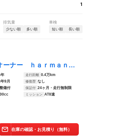
1
排気量
車検
少ない順
多い順
短い順
長い順
Ｘ３ ２０ ｘＤｒｉｖｅ Ｘライン ワンオーナー ｈａｒｍａｎ／ｋａｒｄｏｎスピーカー 地デジＴＶ ブラックレザー 全周囲カメラ パドルシフト ヘッドアップディスプレイ シートヒーター 電動シート 電動トランク アイコニックグロー
5年
0.4万km
走行距離
8年9月
なし
修復歴
整備付
24ヶ月・走行無制限
保証付
00cc
AT8速
ミッション
在庫の確認・お見積り（無料）