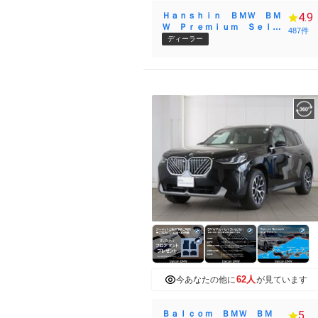
Ｈａｎｓｈｉｎ ＢＭＷ ＢＭ
4.9
Ｗ Ｐｒｅｍｉｕｍ Ｓｅｌｅ
487件
ｃｔｉｏｎ 箕面
ディーラー
62人
今あなたの他に
が見ています
Ｂａｌｃｏｍ ＢＭＷ ＢＭ
5