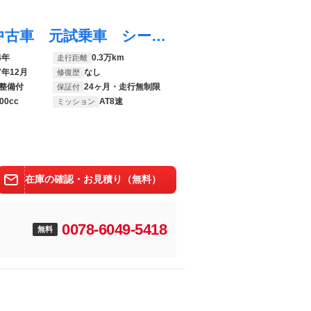
Ｘ３ ２０ ｘＤｒｉｖｅ Ｘライン 認定中古車 元試乗車 シートヒーター ＡＣＣ ヘッドアップディスプレイ ｈａｒｍａｎ／ｋａｒｄｏｎスピーカー 電動シート フルセグＴＶ １９インチＡＷ 電動テールゲート 全周囲カメラ ＥＴＣ
4年
0.3万km
走行距離
7年12月
なし
修復歴
整備付
24ヶ月・走行無制限
保証付
00cc
AT8速
ミッション
在庫の確認・お見積り（無料）
0078-6049-5418
無料