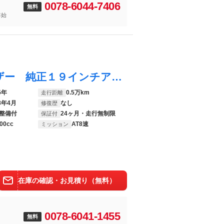
0078-6044-7406
無料
年始
Ｘ３ ２０ ｘＤｒｉｖｅ Ｘライン 黒レザー 純正１９インチアルミ アイコニックグロー ヘッドアップディスプレイ メモリ機能パワーシート シートヒーター 追従型クルコン ワイヤレス充電 ＬＥＤヘッドライト ＴＶチューナー 電動リアゲート
5年
0.5万km
走行距離
8年4月
なし
修復歴
整備付
24ヶ月・走行無制限
保証付
00cc
AT8速
ミッション
在庫の確認・お見積り（無料）
0078-6041-1455
無料