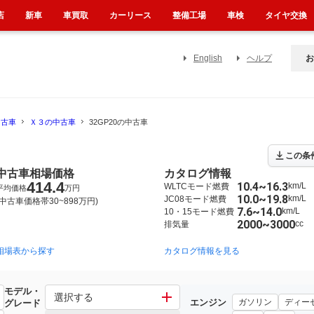
店
新車
車買取
カーリース
整備工場
車検
タイヤ交換
English
ヘルプ
お
中古車
Ｘ３の中古車
32GP20の中古車
この条
中古車相場価格
カタログ情報
414.4
10.4~16.3
km/L
WLTCモード燃費
平均価格
万円
10.0~19.8
km/L
JC08モード燃費
(中古車価格帯30~898万円)
7.6~14.0
km/L
10・15モード燃費
2000~3000
cc
排気量
相場表から探す
2017年10月~2024年12月（431）
2011年3月~2019年6月（79）
カタログ情報を見る
モデル・
選択する
エンジン
ガソリン
ディー
グレード