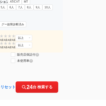
ション
AT/CVT
MT
5人
6人
7人
8人
9人
10人
グー故障診断済み
★
★
★
★
以上
2点
3点
4点
5点
★
★
★
★
以上
2点
3点
4点
5点
販売店保証付
?
未使用車
?
24
をリセット
台 検索する