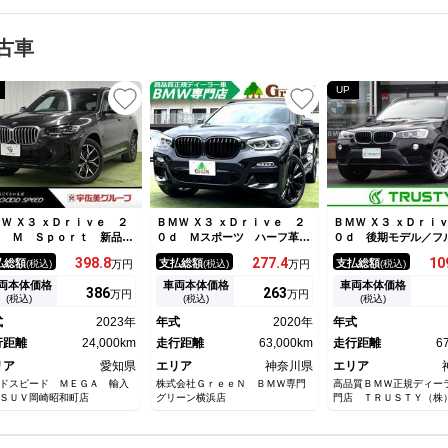
古車
UP
Ｗ Ｘ３ ｘＤｒｉｖｅ ２
ＢＭＷ Ｘ３ ｘＤｒｉｖｅ ２
ＢＭＷ Ｘ３ ｘＤｒｉ
ｄ Ｍ Ｓｐｏｒｔ 新品タ
０ｄ Ｍスポーツ ハーフ革
０ｄ 後期モデル／フ
ヤ４本交換済／ＡｐｐｌｅＣ
ＨＵＤ ＡＣＣ ＬＥＤ 衝突
Ｖ／トップビューカメ
398.
8
277.
4
10
払総額
支払総額
支払総額
(税込)
万円
(税込)
万円
(税込)
ｒｐｌａｙ／全周囲カメラ／
軽減 純正Ｍスポーツフルエア
テル製前後ドラレコ／
ートヒーター／ＡＣＣ／ヘッ
ロ ブラックグリル ブラック
ジェントセーフティ／
両本体価格
車両本体価格
車両本体価格
386
263
万円
万円
アップディスプレイ／ハーマ
２０ＡＷ パドルシフト 純正
ィパーチャー／電動リ
(税込)
(税込)
(税込)
カードンサウンド／パワーバ
ＨＤＤナビ 地デジ 全方位カ
／コンフォートアクセ
式
2023年
年式
2020年
年式
クドア／アダプティブＬＥＤ
メラ ＢＳＭ 前席シートヒー
ノンライト／メモリー
クリアランスソナー
行距離
24,000km
ター ドラレコ 禁煙車
走行距離
63,000km
ート／
走行距離
6
リア
愛知県
エリア
神奈川県
エリア
ドスピード ＭＥＧＡ 輸入
株式会社ＧｒｅｅＮ ＢＭＷ専門
高品質ＢＭＷ正規ディー
ＳＵＶ岡崎昭和町店
グリーン横浜店
門店 ＴＲＵＳＴＹ（株
ト