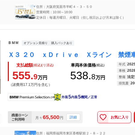
住所：大阪府箕面市半町４－３－５０
営業時間：10:00～18:00
定休日：毎週月曜日、火曜日（但し祝日および月末は除く）
ＢＭＷ
オプション見積り
購入パックあり
202
年式
支払総額
車両本体価格
(税込)(リ済込)
(税込)
202
車検
555.
538.
9
8
法定
万円
万円
整備
20
排気量
（諸費用17.1万円を含む）
5
5
外装
内装
機関／正常
残価ローン
65,500
お気に入り
詳細
月々
円
ご利用時
住所：福岡県福岡市東区香椎駅前２－８－２２