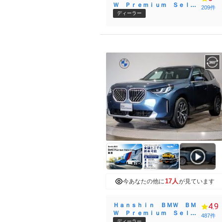
Ｗ Ｐｒｅｍｉｕｍ Ｓｅｌｅ
209件
ｃｔｉｏｎ 福岡東
ディーラー
17人
今あなたの他に
が見ています
Ｈａｎｓｈｉｎ ＢＭＷ ＢＭ
4.9
Ｗ Ｐｒｅｍｉｕｍ Ｓｅｌｅ
487件
ｃｔｉｏｎ 箕面
ディーラー