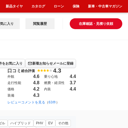
新品タイヤ
カタログ
ローン
保険
新車・中古車マガジン
気に入り
閲覧履歴
在庫確認・見積り依頼
件をお気に入り
新着お知らせメールに登録
4.3
口コミ
総合評価
4.6
4.4
外観
乗り心地
4.8
3.7
走行性能
燃費・経済性
4.2
4.4
価格
内装
4.3
装備
2004年7月~2011年3月（7）
レビューコメントを見る
（
63件
）
2024年11月~（156）
ゼル
ハイブリッド
PHV
EV
その他