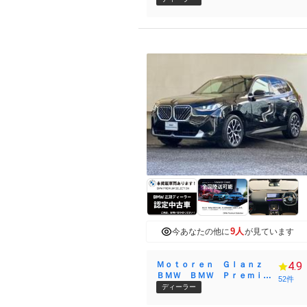
9人
今あなたの他に
が見ています
Ｍｏｔｏｒｅｎ Ｇｌａｎｚ
4.9
ＢＭＷ ＢＭＷ Ｐｒｅｍｉｕ
52件
ｍ Ｓｅｌｅｃｔｉｏｎ 柏
ディーラー