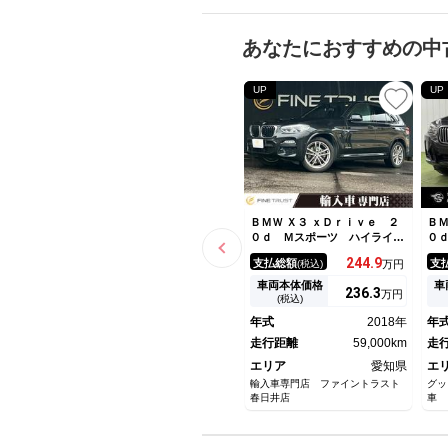
あなたにおすすめの中
UP
UP
ＢＭＷ Ｘ３ ｘＤｒｉｖｅ ２
ＢＭ
０ｄ Ｍスポーツ ハイライン
０
パッケージ モカブラウン革シ
イ
244.
9
支払総額
支
(税込)
万円
ート ６ヶ月走行距離無制限保
ａ
証 アラウンドビューモニタ
シ
車両本体価格
車
236.
3
万円
ー 純正１０．２５インチナ
ド
(税込)
ビ 禁煙車 パワーバックド
ン
年式
2018年
年
ア ＬＥＤヘッドライト フル
ッ
セグＴＶ 全席シートヒーター
走行距離
59,000km
／
走
エリア
愛知県
エ
輸入車専門店 ファイントラスト
グッ
春日井店
車 