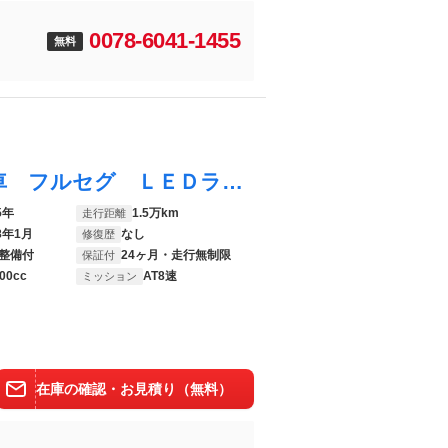
0078-6041-1455
無料
Ｘ３ ２０ ｘＤｒｉｖｅ Ｘライン 禁煙車 フルセグ ＬＥＤライト １９ＡＷ コーナーセンサー Ａ トランク ハーマンカードン アクティブクルーズ レーンチェンジ＆ディパーチャーウォーニング ヴェガンザエスプレッソブラウン
5年
1.5万km
走行距離
8年1月
なし
修復歴
整備付
24ヶ月・走行無制限
保証付
00cc
AT8速
ミッション
在庫の確認・お見積り（無料）