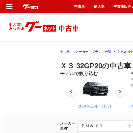
中古車
輸入車
中古車販売
新車
中古車
中古車
メーカー・ブランド一覧
ＢＭＷの
輸入車
Ｘ３ 32GP20の中古車
クルマ買取
モデルで絞り込む
カーリース
タイヤ交換
2004年7月~2011年3月（7）
2024年11月~（156）
整備工場
メーカー
ＢＭＷ Ｘ３
車種
車検