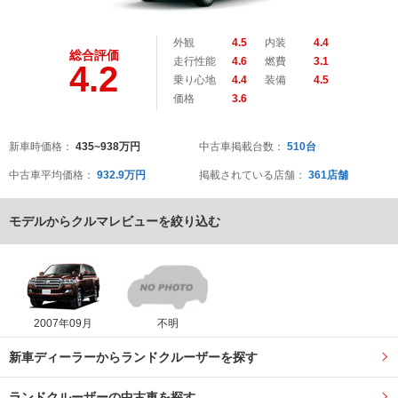
外観
4.5
内装
4.4
総合評価
走行性能
4.6
燃費
3.1
4.2
乗り心地
4.4
装備
4.5
価格
3.6
新車時価格：
435~938万円
中古車掲載台数：
510台
中古車平均価格：
932.9万円
掲載されている店舗：
361店舗
モデルからクルマレビューを絞り込む
2007年09月
不明
新車ディーラーからランドクルーザーを探す
ランドクルーザーの中古車を探す