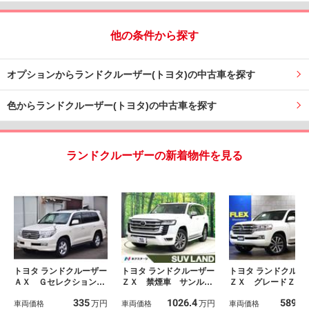
他の条件から探す
オプションからランドクルーザー(トヨタ)の中古車を探す
色からランドクルーザー(トヨタ)の中古車を探す
ランドクルーザーの新着物件を見る
トヨタ ランドクルーザー
トヨタ ランドクルーザー
トヨタ ランドクルー
ＡＸ Ｇセレクション
ＺＸ 禁煙車 サンルー
ＺＸ グレードＺＸ
ナビ ＴＶ フロントス
フ 純正１２型ナビ 全
人乗り・本革パワー
335
1026.4
589.8
万円
万円
ポイラー＆リヤスカート
車両価格
周囲カメラ ＪＢＬサウ
車両価格
ト・トヨタ純正エン
車両価格