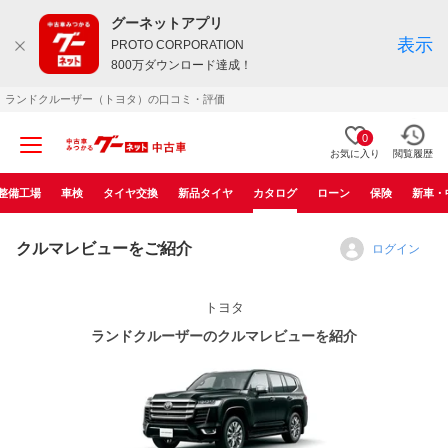
グーネットアプリ
表示
PROTO CORPORATION
800万ダウンロード達成！
ランドクルーザー（トヨタ）の口コミ・評価
0
お気に入り
閲覧履歴
整備工場
車検
タイヤ交換
新品タイヤ
カタログ
ローン
保険
新車・
クルマレビューをご紹介
ログイン
トヨタ
ランドクルーザーのクルマレビューを紹介