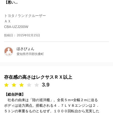
【悪い...
トヨタ / ランドクルーザー
ＡＸ
CBA-UZJ200W
投稿日： 2015年02月15日
ほさぴょん
愛知県丹羽郡扶桑町
存在感の高さはレクサスＲＸ以上
3.9
【総合評価】
社名の由来は「陸の巡洋艦」。全長５ｍ×全幅２ｍに迫る
ボディは迫力満点。搭載される４．７ＬＶ８エンジンは２．
５トンの車重をものともせず、１０００回転台から充実した