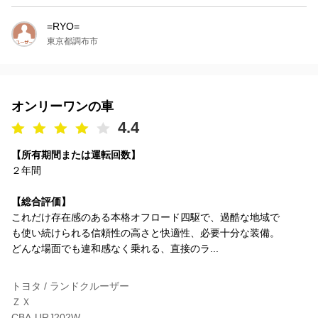
=RYO=
東京都調布市
オンリーワンの車
4.4
【所有期間または運転回数】
２年間
【総合評価】
これだけ存在感のある本格オフロード四駆で、過酷な地域で
も使い続けられる信頼性の高さと快適性、必要十分な装備。
どんな場面でも違和感なく乗れる、直接のラ...
トヨタ / ランドクルーザー
ＺＸ
CBA-URJ202W