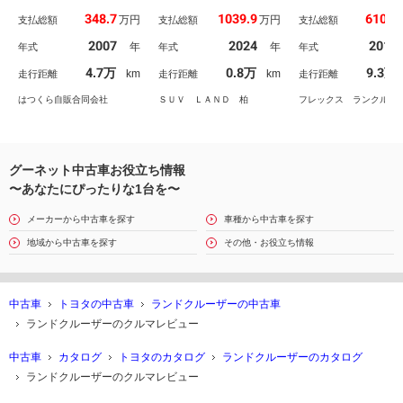
＆リヤスポイラー ＥＴ
ンド ブラインドスポッ
スターター・トヨタ
348.7
1039.9
610.6
万円
万円
支払総額
支払総額
支払総額
Ｃ フロント＆サイド＆
トモニター レーダーク
ヘッドレストモニタ
バックカメラ サンドベ
ルーズコントロール パ
ユピテルドライブレ
2007
2024
2016
年
年
年式
年式
年式
ージュレザーシート パ
ワーバックドア 全中列
ダー・【新品】ジオ
ワーシート シートヒー
シートヒーター 全中列
ダー Ｘ－ＣＶ・ト
4.7万
0.8万
9.3万
km
km
走行距離
走行距離
走行距離
ター ドライブレコーダ
シートクーラー ＥＴＣ
マルチオペレーショ
ー ブラックルーフレー
ッチ
はつくら自販合同会社
ＳＵＶ ＬＡＮＤ 柏
フレックス ランクル宇
ル
グーネット中古車お役立ち情報
〜あなたにぴったりな1台を〜
メーカーから中古車を探す
車種から中古車を探す
地域から中古車を探す
その他・お役立ち情報
中古車
トヨタの中古車
ランドクルーザーの中古車
ランドクルーザーのクルマレビュー
中古車
カタログ
トヨタのカタログ
ランドクルーザーのカタログ
ランドクルーザーのクルマレビュー