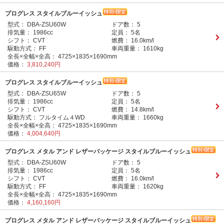
プログレス スタイルブルーイッシュ
型式：
DBA-ZSU60W
ドア数：
5
排気量：
1986cc
定員：
5名
シフト：
CVT
燃費：
16.0km/l
駆動方式：
FF
車両重量：
1610kg
全長×全幅×全高：
4725×1835×1690mm
価格：
3,810,240円
プログレス スタイルブルーイッシュ
型式：
DBA-ZSU65W
ドア数：
5
排気量：
1986cc
定員：
5名
シフト：
CVT
燃費：
14.8km/l
駆動方式：
フルタイム４WD
車両重量：
1660kg
全長×全幅×全高：
4725×1835×1690mm
価格：
4,004,640円
プログレス メタル アンド レザーパッケージ スタイルブルーイッシュ
型式：
DBA-ZSU60W
ドア数：
5
排気量：
1986cc
定員：
5名
シフト：
CVT
燃費：
16.0km/l
駆動方式：
FF
車両重量：
1620kg
全長×全幅×全高：
4725×1835×1690mm
価格：
4,160,160円
プログレス メタル アンド レザーパッケージ スタイルブルーイッシュ