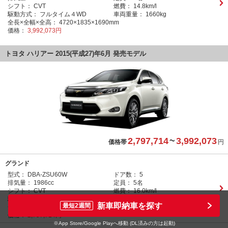
シフト：
CVT
燃費：
14.8km/l
駆動方式：
フルタイム４WD
車両重量：
1660kg
全長×全幅×全高：
4720×1835×1690mm
価格：
3,992,073円
トヨタ ハリアー 2015(平成27)年6月 発売モデル
2,797,714
~
3,992,073
価格帯
円
グランド
型式：
DBA-ZSU60W
ドア数：
5
排気量：
1986cc
定員：
5名
シフト：
CVT
燃費：
16.0km/l
駆動方式：
FF
車両重量：
1560kg
新車即納車を探す
最短2週間
全長×全幅×全高：
4720×1835×1690mm
価格：
2,797,714円
※App Store/Google Playへ移動 (DL済みの方は起動)