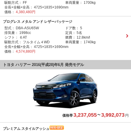
駆動方式：
FF
車両重量：
1700kg
全長×全幅×全高：
4725×1835×1690mm
価格：
4,380,480円
プログレス メタル アンド レザーパッケージ
型式：
DBA-ASU65W
ドア数：
5
排気量：
1998cc
定員：
5名
シフト：
６AT
燃費：
12.8km/l
駆動方式：
フルタイム４WD
車両重量：
1740kg
全長×全幅×全高：
4725×1835×1690mm
価格：
4,574,880円
トヨタ ハリアー 2016(平成28)年6月 発売モデル
3,237,055
~
3,992,073
価格帯
円
プレミアム スタイルアッシュ