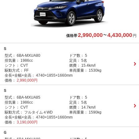
2,990,000
~
4,430,000
価格帯
円
Ｓ
型式：
6BA-MXUA80
ドア数：
5
排気量：
1986cc
定員：
5名
シフト：
CVT
燃費：
15.4km/l
駆動方式：
FF
車両重量：
1530kg
全長×全幅×全高：
4740×1855×1660mm
価格：
2,990,000円
Ｓ
型式：
6BA-MXUA85
ドア数：
5
排気量：
1986cc
定員：
5名
シフト：
CVT
燃費：
14.7km/l
駆動方式：
フルタイム４WD
車両重量：
1590kg
全長×全幅×全高：
4740×1855×1660mm
価格：
3,190,000円
Ｇ