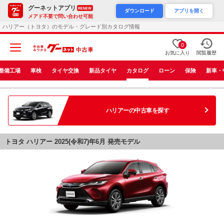
グーネットアプリ
RENEW
ダウンロード
アプリを開く
メアド不要で問い合わせ可能
ハリアー（トヨタ）のモデル・グレード別カタログ情報
0
お気に入り
閲覧履歴
整備工場
車検
タイヤ交換
新品タイヤ
カタログ
ローン
保険
新車・
ハリアー
の中古車を探す
トヨタ ハリアー 2025(令和7)年6月 発売モデル