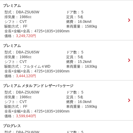
プレミアム
型式：
DBA-ZSU60W
ドア数：
5
排気量：
1986cc
定員：
5名
シフト：
CVT
燃費：
16.0km/l
駆動方式：
FF
車両重量：
1580kg
全長×全幅×全高：
4725×1835×1690mm
価格：
3,249,720円
プレミアム
型式：
DBA-ZSU65W
ドア数：
5
排気量：
1986cc
定員：
5名
シフト：
CVT
燃費：
15.2km/l
駆動方式：
フルタイム４WD
車両重量：
1630kg
全長×全幅×全高：
4725×1835×1690mm
価格：
3,444,120円
プレミアム メタル アンド レザーパッケージ
型式：
DBA-ZSU60W
ドア数：
5
排気量：
1986cc
定員：
5名
シフト：
CVT
燃費：
16.0km/l
駆動方式：
FF
車両重量：
1590kg
全長×全幅×全高：
4725×1835×1690mm
価格：
3,599,640円
プログレス
型式：
DBA-ZSU60W
ドア数：
5