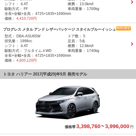
シフト：
６AT
燃費：
13.0km/l
駆動方式：
FF
車両重量：
1700kg
全長×全幅×全高：
4725×1835×1690mm
価格：
4,410,720円
プログレス メタル アンド レザーパッケージ スタイルブルーイッシュ
型式：
DBA-ASU65W
ドア数：
5
排気量：
1998cc
定員：
5名
シフト：
６AT
燃費：
12.8km/l
駆動方式：
フルタイム４WD
車両重量：
1740kg
全長×全幅×全高：
4725×1835×1690mm
価格：
4,605,120円
トヨタ ハリアー 2017(平成29)年9月 発売モデル
3,398,760
~
3,996,000
価格帯
円