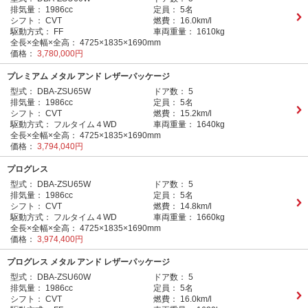
排気量：
1986cc
定員：
5名
シフト：
CVT
燃費：
16.0km/l
駆動方式：
FF
車両重量：
1610kg
全長×全幅×全高：
4725×1835×1690mm
価格：
3,780,000円
プレミアム メタル アンド レザーパッケージ
型式：
DBA-ZSU65W
ドア数：
5
排気量：
1986cc
定員：
5名
シフト：
CVT
燃費：
15.2km/l
駆動方式：
フルタイム４WD
車両重量：
1640kg
全長×全幅×全高：
4725×1835×1690mm
価格：
3,794,040円
プログレス
型式：
DBA-ZSU65W
ドア数：
5
排気量：
1986cc
定員：
5名
シフト：
CVT
燃費：
14.8km/l
駆動方式：
フルタイム４WD
車両重量：
1660kg
全長×全幅×全高：
4725×1835×1690mm
価格：
3,974,400円
プログレス メタル アンド レザーパッケージ
型式：
DBA-ZSU60W
ドア数：
5
排気量：
1986cc
定員：
5名
シフト：
CVT
燃費：
16.0km/l