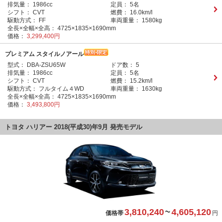
排気量：
1986cc
定員：
5名
シフト：
CVT
燃費：
16.0km/l
駆動方式：
FF
車両重量：
1580kg
全長×全幅×全高：
4725×1835×1690mm
価格：
3,299,400円
プレミアム スタイルノアール
型式：
DBA-ZSU65W
ドア数：
5
排気量：
1986cc
定員：
5名
シフト：
CVT
燃費：
15.2km/l
駆動方式：
フルタイム４WD
車両重量：
1630kg
全長×全幅×全高：
4725×1835×1690mm
価格：
3,493,800円
トヨタ ハリアー 2018(平成30)年9月 発売モデル
3,810,240
~
4,605,120
価格帯
円