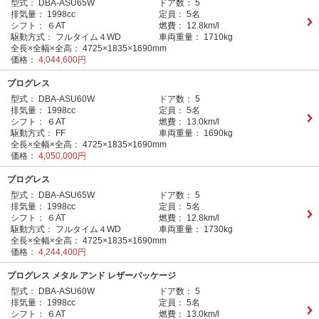
型式：
DBA-ASU65W
ドア数：
5
排気量：
1998cc
定員：
5名
シフト：
６AT
燃費：
12.8km/l
駆動方式：
フルタイム４WD
車両重量：
1710kg
全長×全幅×全高：
4725×1835×1690mm
価格：
4,044,600円
プログレス
型式：
DBA-ASU60W
ドア数：
5
排気量：
1998cc
定員：
5名
シフト：
６AT
燃費：
13.0km/l
駆動方式：
FF
車両重量：
1690kg
全長×全幅×全高：
4725×1835×1690mm
価格：
4,050,000円
プログレス
型式：
DBA-ASU65W
ドア数：
5
排気量：
1998cc
定員：
5名
シフト：
６AT
燃費：
12.8km/l
駆動方式：
フルタイム４WD
車両重量：
1730kg
全長×全幅×全高：
4725×1835×1690mm
価格：
4,244,400円
プログレス メタル アンド レザーパッケージ
型式：
DBA-ASU60W
ドア数：
5
排気量：
1998cc
定員：
5名
シフト：
６AT
燃費：
13.0km/l