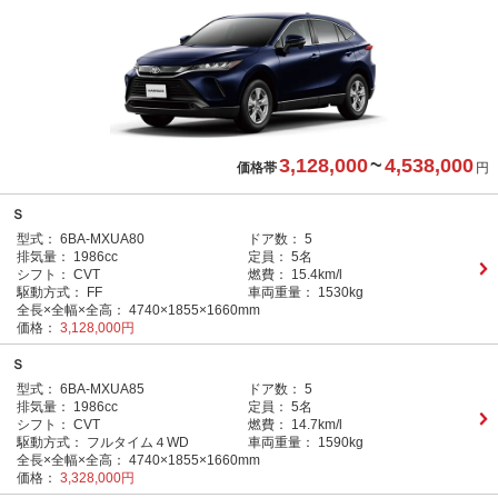
3,128,000
~
4,538,000
価格帯
円
Ｓ
型式：
6BA-MXUA80
ドア数：
5
排気量：
1986cc
定員：
5名
シフト：
CVT
燃費：
15.4km/l
駆動方式：
FF
車両重量：
1530kg
全長×全幅×全高：
4740×1855×1660mm
価格：
3,128,000円
Ｓ
型式：
6BA-MXUA85
ドア数：
5
排気量：
1986cc
定員：
5名
シフト：
CVT
燃費：
14.7km/l
駆動方式：
フルタイム４WD
車両重量：
1590kg
全長×全幅×全高：
4740×1855×1660mm
価格：
3,328,000円