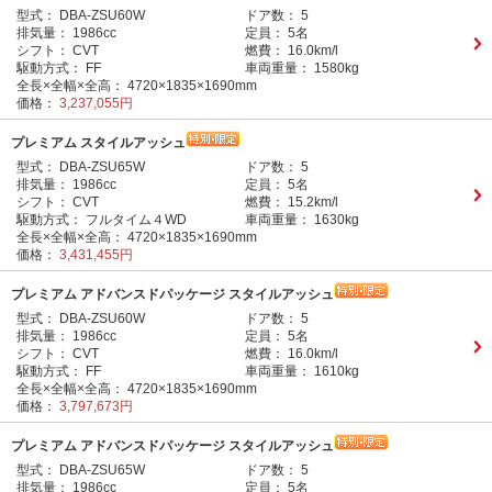
型式：
DBA-ZSU60W
ドア数：
5
排気量：
1986cc
定員：
5名
シフト：
CVT
燃費：
16.0km/l
駆動方式：
FF
車両重量：
1580kg
全長×全幅×全高：
4720×1835×1690mm
価格：
3,237,055円
プレミアム スタイルアッシュ
型式：
DBA-ZSU65W
ドア数：
5
排気量：
1986cc
定員：
5名
シフト：
CVT
燃費：
15.2km/l
駆動方式：
フルタイム４WD
車両重量：
1630kg
全長×全幅×全高：
4720×1835×1690mm
価格：
3,431,455円
プレミアム アドバンスドパッケージ スタイルアッシュ
型式：
DBA-ZSU60W
ドア数：
5
排気量：
1986cc
定員：
5名
シフト：
CVT
燃費：
16.0km/l
駆動方式：
FF
車両重量：
1610kg
全長×全幅×全高：
4720×1835×1690mm
価格：
3,797,673円
プレミアム アドバンスドパッケージ スタイルアッシュ
型式：
DBA-ZSU65W
ドア数：
5
排気量：
1986cc
定員：
5名