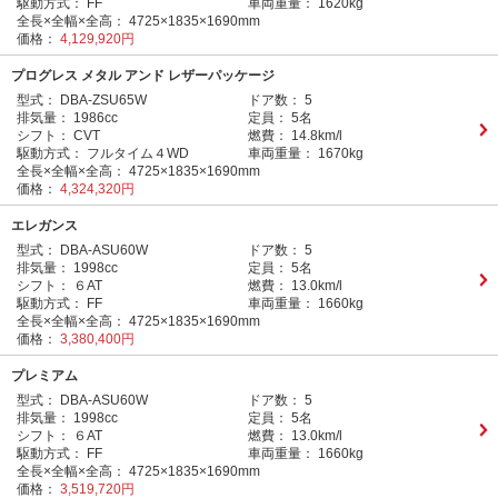
駆動方式：
FF
車両重量：
1620kg
全長×全幅×全高：
4725×1835×1690mm
価格：
4,129,920円
プログレス メタル アンド レザーパッケージ
型式：
DBA-ZSU65W
ドア数：
5
排気量：
1986cc
定員：
5名
シフト：
CVT
燃費：
14.8km/l
駆動方式：
フルタイム４WD
車両重量：
1670kg
全長×全幅×全高：
4725×1835×1690mm
価格：
4,324,320円
エレガンス
型式：
DBA-ASU60W
ドア数：
5
排気量：
1998cc
定員：
5名
シフト：
６AT
燃費：
13.0km/l
駆動方式：
FF
車両重量：
1660kg
全長×全幅×全高：
4725×1835×1690mm
価格：
3,380,400円
プレミアム
型式：
DBA-ASU60W
ドア数：
5
排気量：
1998cc
定員：
5名
シフト：
６AT
燃費：
13.0km/l
駆動方式：
FF
車両重量：
1660kg
全長×全幅×全高：
4725×1835×1690mm
価格：
3,519,720円