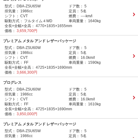
型式：
DBA-ZSU65W
ドア数：
5
排気量：
1986cc
定員：
5名
シフト：
CVT
燃費：
----km/l
駆動方式：
フルタイム４WD
車両重量：
1640kg
全長×全幅×全高：
4770×1835×1655mm
価格：
3,659,700円
プレミアム メタル アンド レザーパッケージ
型式：
DBA-ZSU60W
ドア数：
5
排気量：
1986cc
定員：
5名
シフト：
CVT
燃費：
16.0km/l
駆動方式：
FF
車両重量：
1590kg
全長×全幅×全高：
4725×1835×1690mm
価格：
3,666,300円
プログレス
型式：
DBA-ZSU60W
ドア数：
5
排気量：
1986cc
定員：
5名
シフト：
CVT
燃費：
16.0km/l
駆動方式：
FF
車両重量：
1610kg
全長×全幅×全高：
4725×1835×1690mm
価格：
3,850,000円
プレミアム メタル アンド レザーパッケージ
型式：
DBA-ZSU65W
ドア数：
5
排気量：
1986cc
定員：
5名