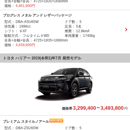
全長×全幅×全高：
4725×1835×1690mm
価格：
4,461,600円
プログレス メタル アンド レザーパッケージ
型式：
DBA-ASU65W
ドア数：
5
排気量：
1998cc
定員：
5名
シフト：
６AT
燃費：
12.8km/l
駆動方式：
フルタイム４WD
車両重量：
1740kg
全長×全幅×全高：
4725×1835×1690mm
価格：
4,659,600円
トヨタ ハリアー 2019(令和1)年7月 発売モデル
3,299,400
~
3,493,800
価格帯
円
プレミアム スタイルノアール
型式：
DBA-ZSU60W
ドア数：
5