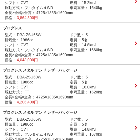
シフト：
CVT
燃費：
15.2km/l
駆動方式：
フルタイム４WD
車両重量：
1640kg
全長×全幅×全高：
4725×1835×1690mm
価格：
3,864,300円
プログレス
型式：
DBA-ZSU65W
ドア数：
5
排気量：
1986cc
定員：
5名
シフト：
CVT
燃費：
14.8km/l
駆動方式：
フルタイム４WD
車両重量：
1660kg
全長×全幅×全高：
4725×1835×1690mm
価格：
4,048,000円
プログレス メタル アンド レザーパッケージ
型式：
DBA-ZSU60W
ドア数：
5
排気量：
1986cc
定員：
5名
シフト：
CVT
燃費：
16.0km/l
駆動方式：
FF
車両重量：
1620kg
全長×全幅×全高：
4725×1835×1690mm
価格：
4,206,400円
プログレス メタル アンド レザーパッケージ
型式：
DBA-ZSU65W
ドア数：
5
排気量：
1986cc
定員：
5名
シフト：
CVT
燃費：
14.8km/l
駆動方式：
フルタイム４WD
車両重量：
1670kg
全長×全幅×全高：
4725×1835×1690mm