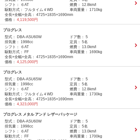
シフト：
６AT
燃費：
12.8km/l
駆動方式：
フルタイム４WD
車両重量：
1710kg
全長×全幅×全高：
4725×1835×1690mm
価格：
4,119,500円
プログレス
型式：
DBA-ASU60W
ドア数：
5
排気量：
1998cc
定員：
5名
シフト：
６AT
燃費：
13.0km/l
駆動方式：
FF
車両重量：
1690kg
全長×全幅×全高：
4725×1835×1690mm
価格：
4,125,000円
プログレス
型式：
DBA-ASU65W
ドア数：
5
排気量：
1998cc
定員：
5名
シフト：
６AT
燃費：
12.8km/l
駆動方式：
フルタイム４WD
車両重量：
1730kg
全長×全幅×全高：
4725×1835×1690mm
価格：
4,323,000円
プログレス メタル アンド レザーパッケージ
型式：
DBA-ASU60W
ドア数：
5
排気量：
1998cc
定員：
5名
シフト：
６AT
燃費：
13.0km/l
駆動方式：
FF
車両重量：
1700kg