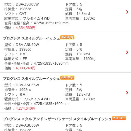
型式：
DBA-ZSU65W
ドア数：
5
排気量：
1986cc
定員：
5名
シフト：
CVT
燃費：
14.8km/l
駆動方式：
フルタイム４WD
車両重量：
1670kg
全長×全幅×全高：
4725×1835×1690mm
価格：
4,354,560円
プログレス スタイルブルーイッシュ
型式：
DBA-ASU60W
ドア数：
5
排気量：
1998cc
定員：
5名
シフト：
６AT
燃費：
13.0km/l
駆動方式：
FF
車両重量：
1690kg
全長×全幅×全高：
4725×1835×1690mm
価格：
4,080,240円
プログレス スタイルブルーイッシュ
型式：
DBA-ASU65W
ドア数：
5
排気量：
1998cc
定員：
5名
シフト：
６AT
燃費：
12.8km/l
駆動方式：
フルタイム４WD
車両重量：
1730kg
全長×全幅×全高：
4725×1835×1690mm
価格：
4,274,640円
プログレス メタル アンド レザーパッケージ スタイルブルーイッシュ
型式：
DBA-ASU60W
ドア数：
5
排気量：
1998cc
定員：
5名