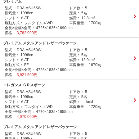
プレミアム
型式：
DBA-ASU65W
ドア数：
5
排気量：
1998cc
定員：
5名
シフト：
６AT
燃費：
12.8km/l
駆動方式：
フルタイム４WD
車両重量：
1700kg
全長×全幅×全高：
4725×1835×1690mm
価格：
3,782,900円
プレミアム メタル アンド レザーパッケージ
型式：
DBA-ASU60W
ドア数：
5
排気量：
1998cc
定員：
5名
シフト：
６AT
燃費：
13.0km/l
駆動方式：
FF
車両重量：
1670kg
全長×全幅×全高：
4725×1835×1690mm
価格：
3,921,500円
エレガンス ＧＲスポーツ
型式：
DBA-ASU65W
ドア数：
5
排気量：
1998cc
定員：
5名
シフト：
６AT
燃費：
----km/l
駆動方式：
フルタイム４WD
車両重量：
1720kg
全長×全幅×全高：
4770×1835×1655mm
価格：
4,070,000円
プレミアム メタル アンド レザーパッケージ
型式：
DBA-ASU65W
ドア数：
5
排気量：
1998cc
定員：
5名