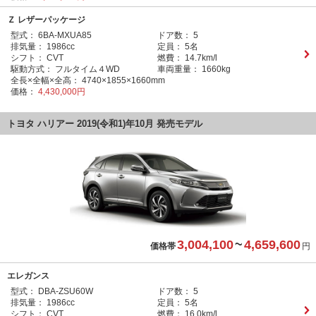
Ｚ レザーパッケージ
型式：
6BA-MXUA85
ドア数：
5
排気量：
1986cc
定員：
5名
シフト：
CVT
燃費：
14.7km/l
駆動方式：
フルタイム４WD
車両重量：
1660kg
全長×全幅×全高：
4740×1855×1660mm
価格：
4,430,000円
トヨタ ハリアー 2019(令和1)年10月 発売モデル
3,004,100
~
4,659,600
価格帯
円
エレガンス
型式：
DBA-ZSU60W
ドア数：
5
排気量：
1986cc
定員：
5名
シフト：
CVT
燃費：
16.0km/l