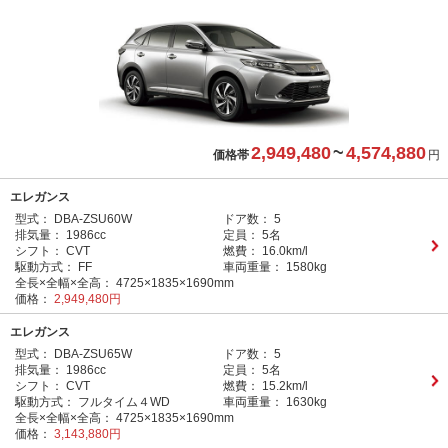
2,949,480
~
4,574,880
価格帯
円
エレガンス
型式：
DBA-ZSU60W
ドア数：
5
排気量：
1986cc
定員：
5名
シフト：
CVT
燃費：
16.0km/l
駆動方式：
FF
車両重量：
1580kg
全長×全幅×全高：
4725×1835×1690mm
価格：
2,949,480円
エレガンス
型式：
DBA-ZSU65W
ドア数：
5
排気量：
1986cc
定員：
5名
シフト：
CVT
燃費：
15.2km/l
駆動方式：
フルタイム４WD
車両重量：
1630kg
全長×全幅×全高：
4725×1835×1690mm
価格：
3,143,880円