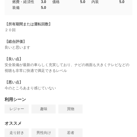
燃費・経済性
3.0
価格
5.0
内装
5.0
装備
5.0
【所有期間または運転回数】
２０回
【総合評価】
良いと思います
【良い点】
安全装備が最新の車らしく充実しており、ナビの画面も大きくテレビなどの
視聴も非常に快適で満足できるレベル
【悪い点】
今のところあまり感じていない
利用シーン
レジャー
趣味
買物
オススメ
走り好き
男性向け
若者