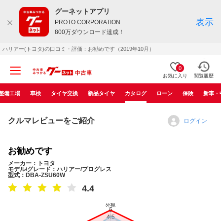
グーネットアプリ
表示
PROTO CORPORATION
800万ダウンロード達成！
ハリアー(トヨタ)の口コミ・評価：お勧めです（2019年10月）
0
お気に入り
閲覧履歴
整備工場
車検
タイヤ交換
新品タイヤ
カタログ
ローン
保険
新車・
クルマレビューをご紹介
ログイン
お勧めです
メーカー：トヨタ
モデル/グレード：ハリアー/プログレス
型式：DBA-ZSU60W
4.4