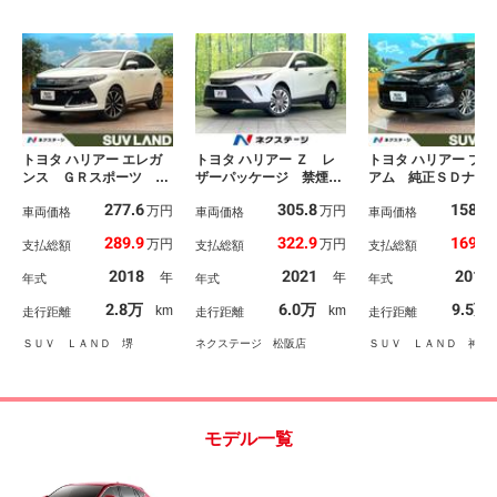
トヨタ ハリアー エレガ
トヨタ ハリアー Ｚ レ
トヨタ ハリアー プレ
ンス ＧＲスポーツ 純
ザーパッケージ 禁煙
アム 純正ＳＤナビ
正９インチナビ ムーン
車 １２型メーカーナ
ックカメラ 衝突被
277.6
305.8
158.2
万円
万円
ル－フ バックカメラ
車両価格
ビ 全周囲カメラ ブラ
車両価格
減システム 禁煙車
車両価格
パワーシート ハーフレ
インドスポットモニタ
動リアゲート パワ
289.9
322.9
169.8
万円
万円
支払総額
支払総額
支払総額
ザーシート トヨタセー
ー 衝突被害軽減システ
ート ドラレコ ス
フティセンス レーダー
ム レーダークルーズ
トキー ＬＥＤヘ
2018
2021
2017
年
年
年式
年式
年式
クルーズ 禁煙車 ドラ
電動リアゲート レザー
ＥＴＣ２．０ クル
レコ スマートキー Ｌ
シート 前席シートエア
ン 純正１８インチ
2.8万
6.0万
9.5万
km
km
走行距離
走行距離
走行距離
ＥＤヘッド ビルトイン
コン ドラレコ コーナ
ミ オートライト
ＥＴＣ
ーセンサー スマートキ
ＳＵＶ ＬＡＮＤ 堺
ネクステージ 松阪店
ＳＵＶ ＬＡＮＤ 神戸
ー
モデル一覧