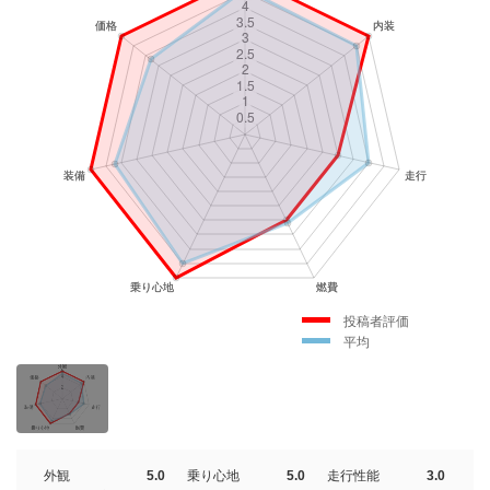
投稿者評価
平均
外観
5.0
乗り心地
5.0
走行性能
3.0