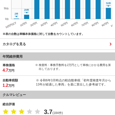
52件
20件
2件
※表の台数は車輌本体価格に対して台数をカウントしています。
カタログを見る
年間維持費用
車検価格
※ 検査料・事務手数料を2万円として車検にかかる費用を算
出しております。
4.7
万円
自動車税額
※ 令和6年3月時点の軽自動車税「初年度検査年月から
13年が経過した車両」を基に算出した参考値です。
1.2
万円
クルマレビュー
総合評価
3.7
(184件)