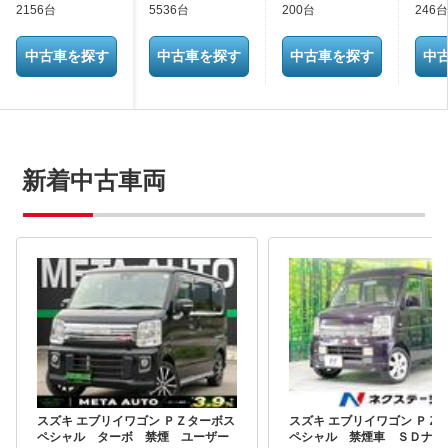
2156台
5536台
200台
246台
中古車を探す
中古車を探す
中古車を探す
中
新着中古車両
スズキ エブリイワゴン ＰＺターボス
スズキ エブリイワゴン ＰＺ
ペシャル ターボ 禁煙 ユーザー
ペシャル 禁煙車 ＳＤナビ