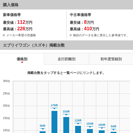
購入価格
新車価格帯
中古車価格帯
112
8
最安値：
万円
最安値：
万円
226
410
最高値：
万円
最高値：
万円
※ メーカー希望小売価格
※ 独自のデータを基に算出した参考値です。
エブリイワゴン（スズキ）掲載台数
価格別
走行距離別
初年度登録別
掲載台数をタップすると一覧ページにリンクします。
179件
154件
118件
105件
100件
96件
94件