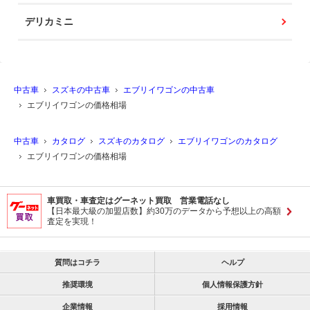
デリカミニ
中古車
スズキの中古車
エブリイワゴンの中古車
エブリイワゴンの価格相場
中古車
カタログ
スズキのカタログ
エブリイワゴンのカタログ
エブリイワゴンの価格相場
車買取・車査定はグーネット買取 営業電話なし
【日本最大級の加盟店数】約30万のデータから予想以上の高額
査定を実現！
質問はコチラ
ヘルプ
推奨環境
個人情報保護方針
企業情報
採用情報