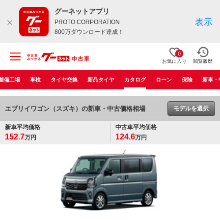
グーネットアプリ
表示
PROTO CORPORATION
800万ダウンロード達成！
0
お気に入り
閲覧履歴
整備工場
車検
タイヤ交換
新品タイヤ
カタログ
ローン
保険
新車・
エブリイワゴン（スズキ）の新車・中古価格相場
モデルを選択
新車平均価格
中古車平均価格
152.7
124.6
万円
万円