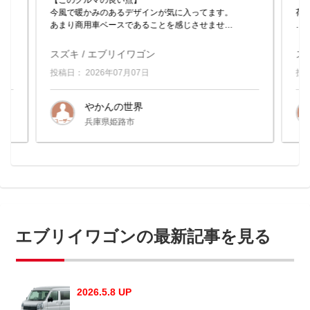
【このクルマの良い点】
【
今風で暖かみのあるデザインが気に入ってます。
荷
あまり商用車ベースであることを感じさせませ
ん。
【
便
スズキ / エブリイワゴン
ス
...
投稿日： 2026年07月07日
投稿
やかんの世界
兵庫県姫路市
エブリイワゴンの最新記事を見る
2026.5.8 UP