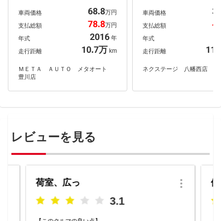
様買取車両 両側電動スライドド
電動ドア ＥＴＣ 純正１４
68.8
32
ア Ｃｌａｚｚｉｏ Ｊｒ．シート
アルミ キーレスエントリー
万円
車両価格
車両価格
カバー サイドステップ レーダー
トエアコン プライバシー
78.8
43
万円
支払総額
支払総額
ブレーキサポートシステム ＭＡＮ
パワーウィンドウ Ｂｌｕｅ
ＡＲＡＹ ＳＰＯＲＴ ユーロスピ
ｔｈ ＣＤ 地デジ ネクス
2016
2
年
年式
年式
ード１５インチアルミ ＭＥＴＡ Ａ
八幡西店
10.7万
11
ＵＴＯ メタオート 豊川店
km
走行距離
走行距離
ＭＥＴＡ ＡＵＴＯ メタオート
ネクステージ 八幡西店
豊川店
レビューを見る
荷室、広っ
便
3.1