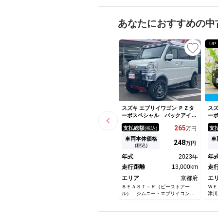
あなたにおすすめの中
UP
スズキ エブリイワゴン ＰＺタ
スズ
ーボスペシャル バックアイカ
ー
メラ付きディスプレイオーディ
イ
265
支払総額
支
(税込)
万円
オ装着車
全
／
車両本体価格
車
248
万円
コ
(税込)
プ
年式
2023年
年
Ｂ
走行距離
13,000km
Ｃ
走
エリア
京都府
エ
ＢＥＡＳＴ－Ｒ（ビーストアー
ＷＥ
ル） ジムニー・エブリイコンプ
津川
リートカー専門店