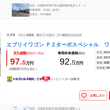
住所：京都府木津川市山城町椿井鳥井２４－１
営業時間：10:00～20:00
定休日：年中無休
スズキ
ローン仮審査
購入パックあり
グー保証付けられます
201
年式
支払総額
車両本体価格
(税込)(リ済込)
(税込)
202
車検
97.
92.
5
5
法定
万円
万円
整備
66
排気量
（諸費用5万円を含む）
4
4
コンピューター診断済
外装
内装
機関／正常
お気に入り
住所：京都府京都市北区西賀茂大栗町１２