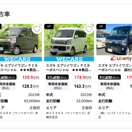
古車
UP
UP
キ エブリイワゴン ＰＺタ
スズキ エブリイワゴン ＰＺタ
スズキ エブリイワゴン
ボスペシャル ★★★新品タ
ーボスペシャル ★★★新品タ
ーボスペシャル 届出
ヤ／社外 ＳＤナビ／衝突安
イヤ／社外 ＳＤナビ／デュア
車 禁煙車 衝突被害
139.
9
174.
9
17
払総額
支払総額
支払総額
(税込)
万円
(税込)
万円
(税込)
装置／両側電動スライドドア
ルカメラブレーキサポート（ス
テム クリアランスソ
オートステップ／ドライブレ
ズキ）／両側電動スライドドア
ーンアシスト 両側電
両本体価格
車両本体価格
車両本体価格
128.
3
163.
3
1
万円
万円
ーダー 前後／ヘッドラン
／車線逸脱防止支援システム／
ドドア スマートキー
(税込)
(税込)
(税込)
 ＨＩＤ／ＵＳＢジャック／
オートステップ／ドライブレコ
リングストップ シー
式
2023年
年式
2023年
年式
ｌｕｅｔｏｏｔｈ接続／ＥＴ
ーダー 社外／ヘッドランプ
ー ターボ オートラ
／ＥＢＤ付ＡＢＳ
行距離
83,000km
ＨＩＤ
走行距離
33,000km
ＥＤヘッドランプ
走行距離
リア
京都府
エリア
京都府
エリア
ＣＡＲＳ（ウィーカーズ）木
ＷＥＣＡＲＳ（ウィーカーズ）京
（株）リバティドリーム
店
都伏見店
店