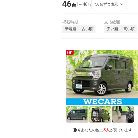
46
1
46
〜
台
台
掲載時期
支払総額
新着順
古い順
安い順
高い順
UP
8人
今あなたの他に
が見ています