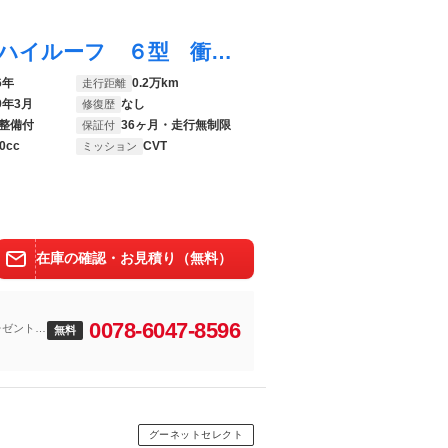
エブリイワゴン ＰＺターボ スペシャル ハイルーフ ６型 衝突被害軽減ブレーキ 誤発信抑制機能 両側電動スライドドア
6年
0.2万km
走行距離
9年3月
なし
修復歴
整備付
36ヶ月・走行無制限
保証付
0cc
CVT
ミッション
在庫の確認・お見積り（無料）
0078-6047-8596
レゼント
無料
グーネットセレクト