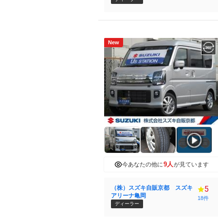
New
9人
今あなたの他に
が見ています
（株）スズキ自販京都 スズキ
5
アリーナ亀岡
18件
ディーラー