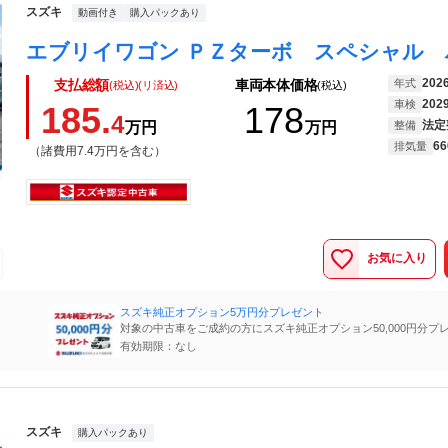
スズキ
動画付き
購入パックあり
202
年式
支払総額
車両本体価格
(税込)(リ済込)
(税込)
202
車検
185.
178
4
法定
万円
万円
整備
66
排気量
（諸費用7.4万円を含む）
お気に入り
スズキ純正オプション5万円分プレゼント
対象の中古車をご成約の方にスズキ純正オプション50,000円分プ
（期間限定）
有効期限：なし
スズキ
購入パックあり