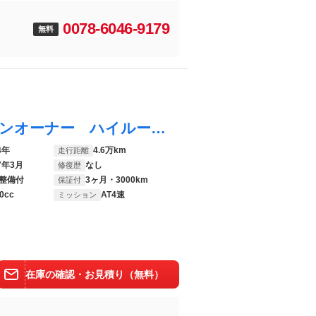
0078-6046-9179
無料
エブリイワゴン ＰＺターボスペシャル ワンオーナー ハイルーフ ナビゲーションシステム 両側電動スライドドアー ナビＴＶ バックカメラ ＨＩＤ ターボスペシャル 電動ステップ フルフラット キーレス ブルートゥース パワステ
4年
4.6万km
走行距離
7年3月
なし
修復歴
整備付
3ヶ月・3000km
保証付
0cc
AT4速
ミッション
在庫の確認・お見積り（無料）