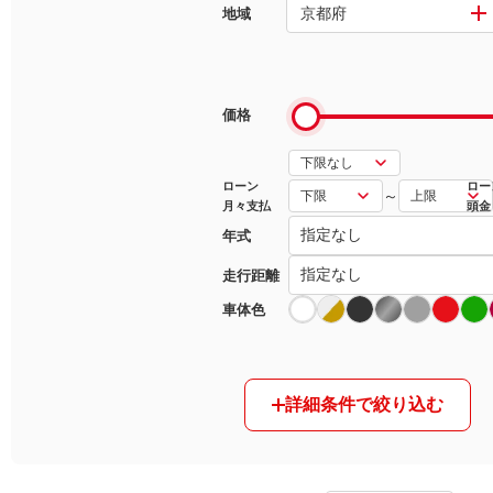
京都府
地域
マガジン
車カタログ
価格
自動車ローン
ローン
ロー
～
月々支払
頭金
保険
年式
レビュー
走行距離
車体色
価格相場
教習所
詳細条件で絞り込む
用語集