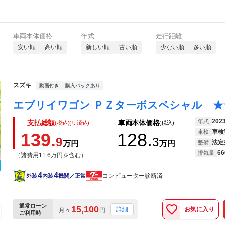
車両本体価格
年式
走行距離
安い順
高い順
新しい順
古い順
少ない順
多い順
スズキ
動画付き
購入パックあり
202
年式
支払総額
車両本体価格
(税込)(リ済込)
(税込)
車検
車検
139.
128.
9
3
法定
万円
万円
整備
66
排気量
（諸費用11.6万円を含む）
4
4
コンピューター診断済
外装
内装
機関／正常
通常ローン
15,100
お気に入り
詳細
月々
円
ご利用時