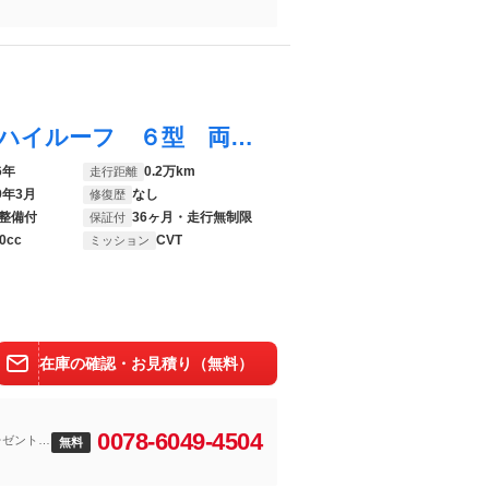
エブリイワゴン ＰＺターボ スペシャル ハイルーフ ６型 両側電動Ｓドア オートライト オートライト 両側電動スライドドア プッシュスタート シートヒーター オートエアコン スズキセーフティーサポート 衝突被害軽減システム アイドリングストップ 横滑り防止機能
6年
0.2万km
走行距離
9年3月
なし
修復歴
整備付
36ヶ月・走行無制限
保証付
0cc
CVT
ミッション
在庫の確認・お見積り（無料）
0078-6049-4504
レゼント
無料