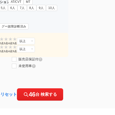
ション
AT/CVT
MT
5人
6人
7人
8人
9人
10人
グー故障診断済み
★
★
★
★
以上
2点
3点
4点
5点
★
★
★
★
以上
2点
3点
4点
5点
販売店保証付
?
未使用車
?
46
をリセット
台 検索する