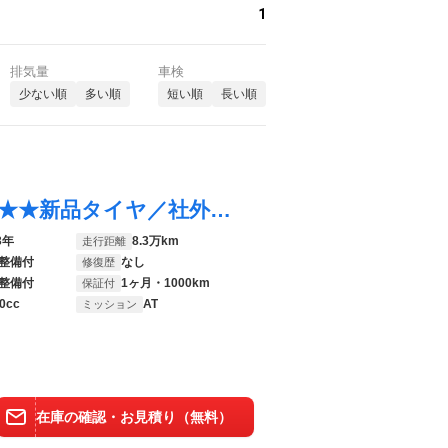
1
排気量
車検
少ない順
多い順
短い順
長い順
エブリイワゴン ＰＺターボスペシャル ★★★新品タイヤ／社外 ＳＤナビ／衝突安全装置／両側電動スライドドア／オートステップ／ドライブレコーダー 前後／ヘッドランプ ＨＩＤ／ＵＳＢジャック／Ｂｌｕｅｔｏｏｔｈ接続／ＥＴＣ／ＥＢＤ付ＡＢＳ
3年
8.3万km
走行距離
整備付
なし
修復歴
整備付
1ヶ月・1000km
保証付
0cc
AT
ミッション
在庫の確認・お見積り（無料）