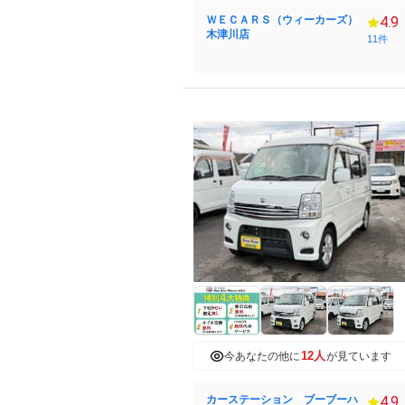
ＷＥＣＡＲＳ（ウィーカーズ）
4.9
木津川店
11件
12人
今あなたの他に
が見ています
カーステーション ブーブーハ
4.9