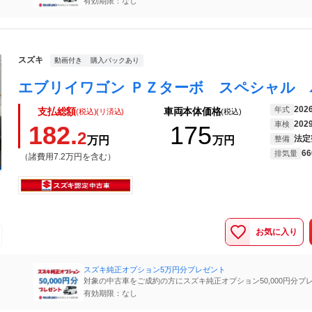
有効期限：なし
スズキ
動画付き
購入パックあり
202
年式
支払総額
車両本体価格
(税込)(リ済込)
(税込)
202
車検
182.
175
2
法定
万円
万円
整備
66
排気量
（諸費用7.2万円を含む）
お気に入り
スズキ純正オプション5万円分プレゼント
対象の中古車をご成約の方にスズキ純正オプション50,000円分プ
（期間限定）
有効期限：なし