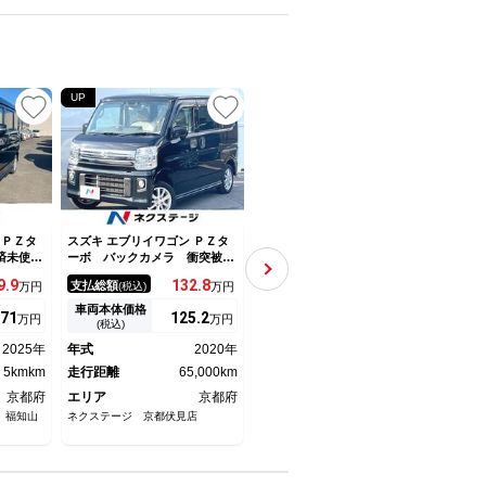
UP
UP
UP
 ＰＺタ
スズキ エブリイワゴン ＰＺタ
スズキ エブリイワゴン ＰＺタ
スズキ
済未使用
ーボ バックカメラ 衝突被害
ーボスペシャル 届出済未使用
ーボ
軽減シス
軽減システム 禁煙車 ドラレ
車 両側電動スライドドア ク
ｈ接
9.
9
132.
8
189.
9
支払総額
支払総額
支払
万円
(税込)
万円
(税込)
万円
ナー レ
コ コーナーセンサー ＨＩＤ
リアランスソナー レーンアシ
カメ
動スライ
ヘッド オートエアコン Ｂｌ
スト 衝突被害軽減システム
動 
車両本体価格
車両本体価格
車両
71
125.
2
180.
9
万円
万円
万円
 アイド
ｕｅｔｏｏｔｈ ＣＤ
ＬＥＤヘッドランプ スマート
ンア
(税込)
(税込)
トヒータ
キー アイドリングストップ
テム
2025年
年式
2020年
年式
2025年
年式
イト Ｌ
電動格納ミラー シートヒータ
ング
5kmkm
走行距離
65,000km
ー ベンチシート
走行距離
4kmkm
走行
京都府
エリア
京都府
エリア
京都府
エリ
 福知山
ネクステージ 京都伏見店
（株）リバティドリーム 福知山
（株）
店