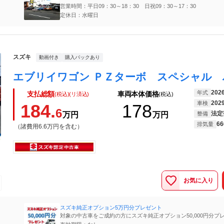
営業時間：平日09：30～18：30 日祝09：30～17：30
定休日：水曜日
スズキ
動画付き
購入パックあり
202
年式
支払総額
車両本体価格
(税込)(リ済込)
(税込)
202
車検
184.
178
6
法定
万円
万円
整備
66
排気量
（諸費用6.6万円を含む）
お気に入り
スズキ純正オプション5万円分プレゼント
対象の中古車をご成約の方にスズキ純正オプション50,000円分プ
（期間限定）