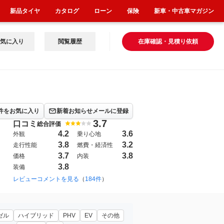
新品タイヤ
カタログ
ローン
保険
新車・中古車マガジン
気に入り
閲覧履歴
在庫確認・見積り依頼
件をお気に入り
新着お知らせメールに登録
3.7
口コミ
総合評価
4.2
3.6
外観
乗り心地
3.8
3.2
走行性能
燃費・経済性
3.7
3.8
価格
内装
3.8
装備
2015年2月~（1404）
レビューコメントを見る
（
184件
）
ゼル
ハイブリッド
PHV
EV
その他