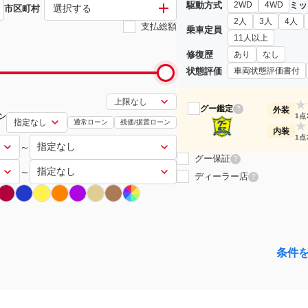
駆動方式
ミッ
2WD
4WD
選択する
市区町村
2人
3人
4人
支払総額
乗車定員
11人以上
修復歴
あり
なし
状態評価
車両状態評価書付
★
グー鑑定
?
外装
ン
1点
通常ローン
残価/据置ローン
★
内装
1点
～
グー保証
?
～
ディーラー店
?
条件