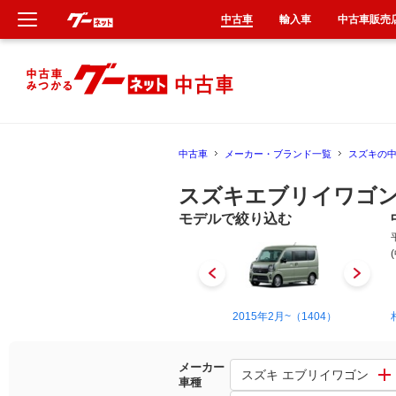
中古車
輸入車
中古車販売
新車
中古車
中古車
メーカー・ブランド一覧
スズキの
輸入車
スズキエブリイワゴン
クルマ買取
モデルで絞り込む
カーリース
タイヤ交換
1999年6月~2005年8月（64）
2015年2月~（1404）
整備工場
メーカー
スズキ エブリイワゴン
車種
車検