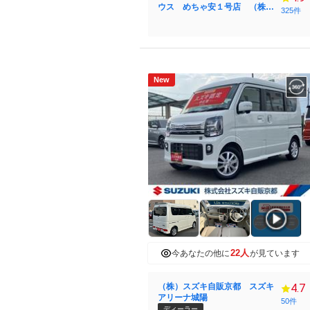
ウス めちゃ安１号店 （株）
325件
ＴＲＵＳＴ ＧＲＯＵＰ
New
22人
今あなたの他に
が見ています
（株）スズキ自販京都 スズキ
4.7
アリーナ城陽
50件
ディーラー