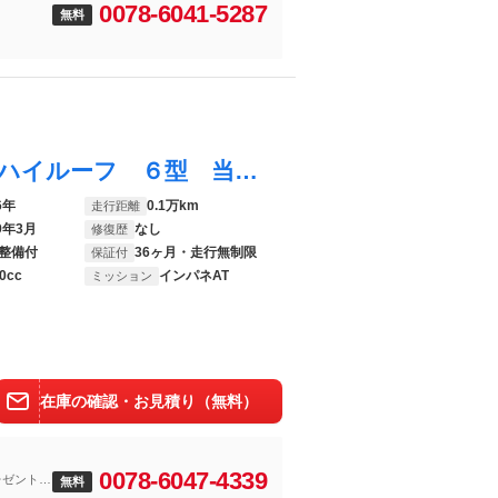
0078-6041-5287
無料
エブリイワゴン ＰＺターボ スペシャル ハイルーフ ６型 当社試乗車 前後衝突被害軽減ブレーキ 前後誤発進抑制機能 車線逸脱警報機能 パーキングセンサー オーディオスイッチ オートライト オートハイビーム アイドリングストップ ＬＥＤヘッドライト シートヒーター
6年
0.1万km
走行距離
9年3月
なし
修復歴
整備付
36ヶ月・走行無制限
保証付
0cc
インパネAT
ミッション
在庫の確認・お見積り（無料）
0078-6047-4339
レゼント
無料