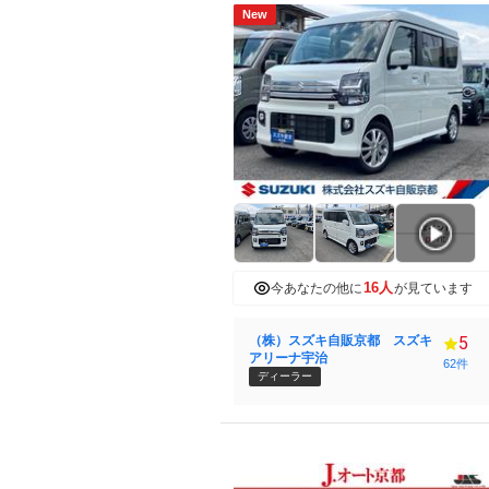
New
16人
今あなたの他に
が見ています
（株）スズキ自販京都 スズキ
5
アリーナ宇治
62件
ディーラー