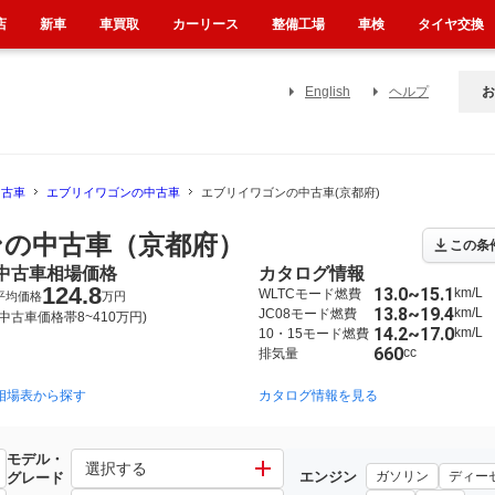
店
新車
車買取
カーリース
整備工場
車検
タイヤ交換
English
ヘルプ
お
中古車
エブリイワゴンの中古車
エブリイワゴンの中古車(京都府)
の中古車（京都府）
この条
中古車相場価格
カタログ情報
124.8
13.0~15.1
km/L
WLTCモード燃費
平均価格
万円
13.8~19.4
km/L
JC08モード燃費
(中古車価格帯8~410万円)
14.2~17.0
km/L
10・15モード燃費
660
cc
排気量
相場表から探す
2005年8月~2015年2月（672）
1999年6月~2005年8月（64）
カタログ情報を見る
モデル・
選択する
エンジン
ガソリン
ディー
グレード