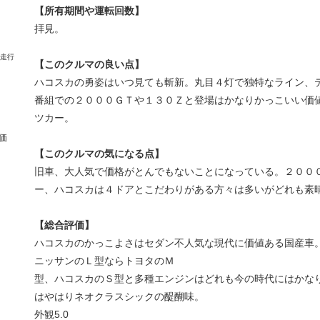
【所有期間や運転回数】
拝見。
【このクルマの良い点】
ハコスカの勇姿はいつ見ても斬新。丸目４灯で独特なライン、
番組での２０００ＧＴや１３０Ｚと登場はかなりかっこいい価
ツカー。
価
【このクルマの気になる点】
旧車、大人気で価格がとんでもないことになっている。２００
ー、ハコスカは４ドアとこだわりがある方々は多いがどれも素
【総合評価】
ハコスカのかっこよさはセダン不人気な現代に価値ある国産車
ニッサンのＬ型ならトヨタのＭ
型、ハコスカのＳ型と多種エンジンはどれも今の時代にはかな
はやはりネオクラスシックの醍醐味。
外観
5.0