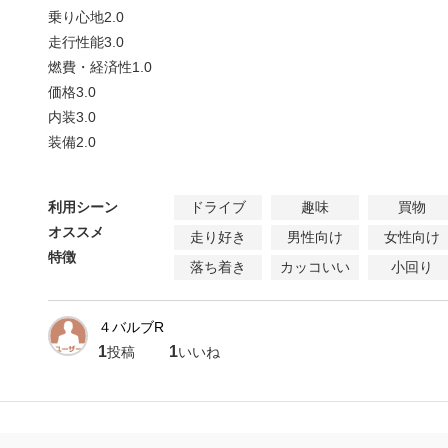
乗り心地
2.0
走行性能
3.0
燃費・経済性
1.0
価格
3.0
内装
3.0
装備
2.0
利用シーン
ドライブ
趣味
買物
オススメ
走り好き
男性向け
女性向け
特徴
落ち着き
カッコいい
小回り
４バルブR
1
1
投稿
いいね