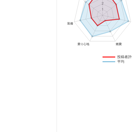
マガジン
車カタログ
自動車ローン
保険
投稿者評
平均
レビュー
価格相場
教習所
用語集