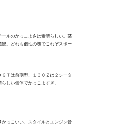
テールのかっこよさは素晴らしい。某
値観。どれも個性の塊でこれぞスポー
０ＧＴは前期型、１３０Ｚは２シータ
晴らしい個体でかっこよすぎ。
。
りかっこいい。スタイルとエンジン音