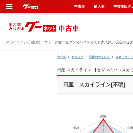
中古車
輸入車
中古車販売
新車
中古車
スカイライン(日産)の口コミ・評価：セダンのハコスカでも大人気、現在のセ
輸入車
中古車
カタログ
日産のカタログ
スカイライ
日産 スカイライン 【セダンのハコス
クルマ買取
日産 スカイライン[不明]
カーリース
タイヤ交換
整備工場
車検