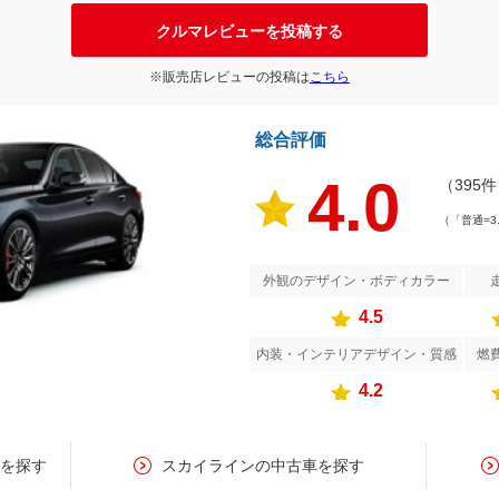
クルマレビューを投稿する
※販売店レビューの投稿は
こちら
総合評価
4.0
（395
（「普通=3
外観のデザイン・ボディカラー
4.5
内装・インテリアデザイン・質感
燃
4.2
ンを探す
スカイラインの中古車を探す