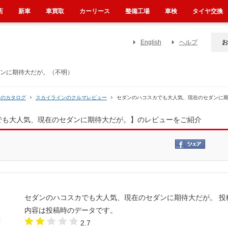
店
新車
車買取
カーリース
整備工場
車検
タイヤ交換
English
ヘルプ
お
ダンに期待大だが。（不明）
ンのカタログ
スカイラインのクルマレビュー
セダンのハコスカでも大人気、現在のセダンに
カでも大人気、現在のセダンに期待大だが。】のレビューをご紹介
セダンのハコスカでも大人気、現在のセダンに期待大だが。
投
内容は投稿時のデータです。
2.7