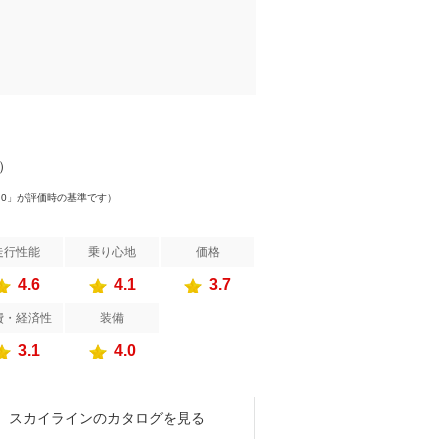
件）
.0」が評価時の基準です）
走行性能
乗り心地
価格
4.6
4.1
3.7
費・経済性
装備
3.1
4.0
スカイラインのカタログを見る