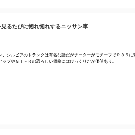
を見るたびに惚れ惚れするニッサン車
ン、シルビアのトランクは有名な話だがチーターがモチーフでＲ３５に
アップやＧＴ－Ｒの恐ろしい価格にはびっくりだが価値あり。