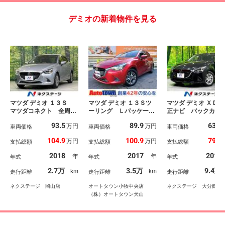
デミオの新着物件を見る
マツダ デミオ １３Ｓ
マツダ デミオ １３Ｓツ
マツダ デミオ ＸＤ 
マツダコネクト 全周囲
ーリング Ｌパッケー
正ナビ バックカ
カメラ 衝突軽減装置
ジ １オーナー車 禁煙
禁煙車 衝突軽減
93.5
89.9
63.7
万円
万円
禁煙車 コーナーセンサ
車両価格
車 マツダコネクトＳＤ
車両価格
踏み間違い防止装置
車両価格
ー レーンキープ スマ
ナビ フルセグＴＶ Ｂ
ルーズコントロール
104.9
100.9
79.9
万円
万円
支払総額
支払総額
支払総額
ートキー ＬＥＤヘッ
ｌｕｅｔｏｏｔｈ ブレ
ＥＤヘッド ドラ
ド ＥＴＣ 純正１５イ
ーキサポート レーダー
フルセグ Ｂｌｕｅ
2018
2017
2016
年
年
年式
年式
年式
ンチＡＷ 車線逸脱警
クルーズコントロール
ｏｔｈ再生 ＥＴＣ
報 オートライト オー
ブラインドスポット Ｌ
マートキー 純正１
2.7万
3.5万
9.4万
km
km
走行距離
走行距離
走行距離
トエアコン ＣＤ／ＤＶ
ＥＤヘッド スマートキ
ンチアルミ
Ｄ再生
ー リアパーキングセン
ネクステージ 岡山店
オートタウン小牧中央店
ネクステージ 大分鶴崎
サー
（株）オートタウン犬山