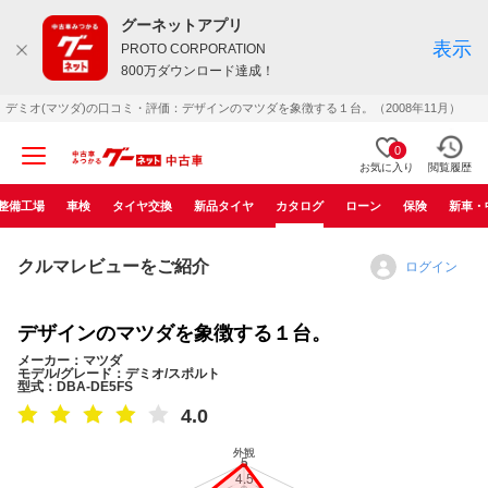
グーネットアプリ
表示
PROTO CORPORATION
800万ダウンロード達成！
デミオ(マツダ)の口コミ・評価：デザインのマツダを象徴する１台。（2008年11月）
0
お気に入り
閲覧履歴
整備工場
車検
タイヤ交換
新品タイヤ
カタログ
ローン
保険
新車・
クルマレビューをご紹介
ログイン
デザインのマツダを象徴する１台。
メーカー：マツダ
モデル/グレード：デミオ/スポルト
型式：DBA-DE5FS
4.0