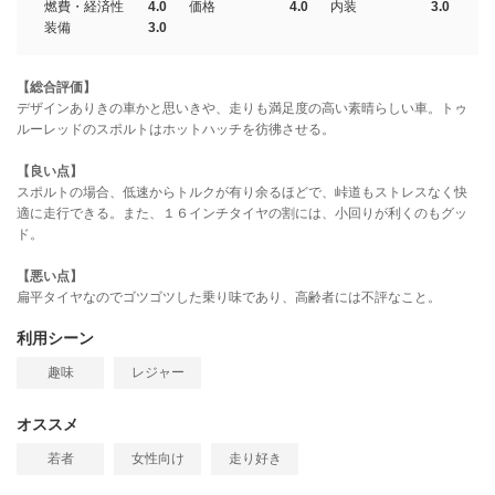
燃費・経済性
4.0
価格
4.0
内装
3.0
装備
3.0
【総合評価】
デザインありきの車かと思いきや、走りも満足度の高い素晴らしい車。トゥ
ルーレッドのスポルトはホットハッチを彷彿させる。
【良い点】
スポルトの場合、低速からトルクが有り余るほどで、峠道もストレスなく快
適に走行できる。また、１６インチタイヤの割には、小回りが利くのもグッ
ド。
【悪い点】
扁平タイヤなのでゴツゴツした乗り味であり、高齢者には不評なこと。
利用シーン
趣味
レジャー
オススメ
若者
女性向け
走り好き