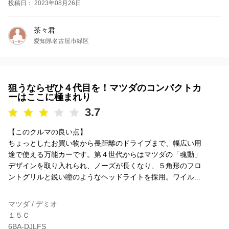
投稿日： 2023年08月26日
茶々君
愛知県名古屋市緑区
狙うならぜひ４代目を！マツダのコンパクトカ
ーはここに極まれり
3.7
【このクルマの良い点】
ちょっとしたお買い物から長距離のドライブまで、幅広い用
途で使える万能カーです。第４世代からはマツダの「魂動」
デザインを取り入れられ、ノーズが長くなり、５角形のフロ
ントグリルと鋭い瞳のようなヘッドライトを採用。ワイル...
マツダ / デミオ
１５Ｃ
6BA-DJLFS