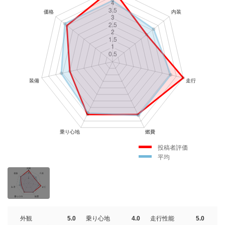
投稿者評価
平均
外観
5.0
乗り心地
4.0
走行性能
5.0