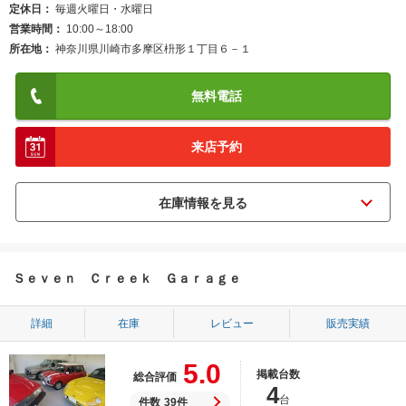
定休日
毎週火曜日・水曜日
営業時間
10:00～18:00
所在地
神奈川県川崎市多摩区枡形１丁目６－１
無料電話
来店予約
Ｓｅｖｅｎ Ｃｒｅｅｋ Ｇａｒａｇｅ
詳細
在庫
レビュー
販売実績
5.0
掲載台数
総合評価
4
台
件数
39件