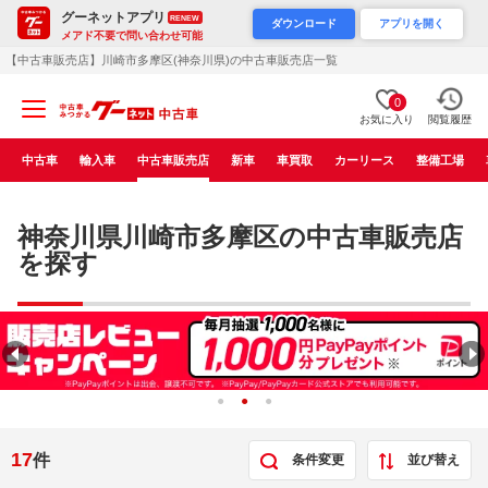
グーネットアプリ
RENEW
ダウンロード
アプリを開く
メアド不要で問い合わせ可能
【中古車販売店】川崎市多摩区(神奈川県)の中古車販売店一覧
0
お気に入り
閲覧履歴
中古車
輸入車
中古車販売店
新車
車買取
カーリース
整備工場
神奈川県川崎市多摩区の中古車販売店
を探す
17
件
条件変更
並び替え