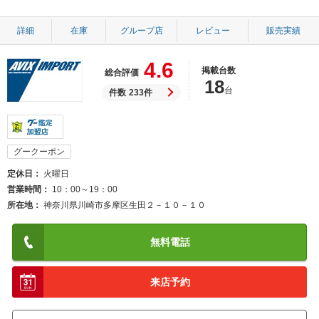
詳細
在庫
グループ店
レビュー
販売実績
4.6
掲載台数
総合評価
18
台
件数
233件
グークーポン
定休日
火曜日
営業時間
10：00～19：00
所在地
神奈川県川崎市多摩区生田２－１０－１０
無料電話
来店予約