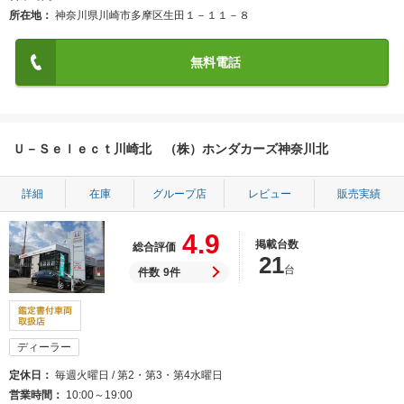
所在地
神奈川県川崎市多摩区生田１－１１－８
無料電話
Ｕ－Ｓｅｌｅｃｔ川崎北 （株）ホンダカーズ神奈川北
詳細
在庫
グループ店
レビュー
販売実績
4.9
掲載台数
総合評価
21
台
件数
9件
ディーラー
定休日
毎週火曜日 / 第2・第3・第4水曜日
営業時間
10:00～19:00