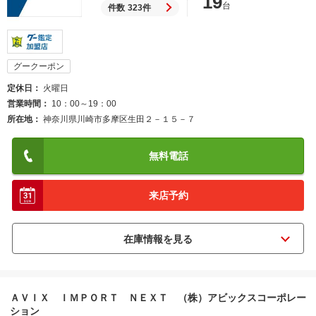
19
台
件数
323件
グークーポン
定休日
火曜日
営業時間
10：00～19：00
所在地
神奈川県川崎市多摩区生田２－１５－７
無料電話
来店予約
ＡＶＩＸ ＩＭＰＯＲＴ ＮＥＸＴ （株）アビックスコーポレー
ション