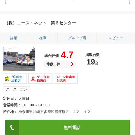
（株）エース・ネット 第６センター
詳細
在庫
グループ店
レビュー
4.7
掲載台数
総合評価
19
台
件数
3件
グークーポン
定休日
火曜日
営業時間
10：00～19：00
所在地
神奈川県川崎市多摩区宿河原２－４２－１２
無料電話