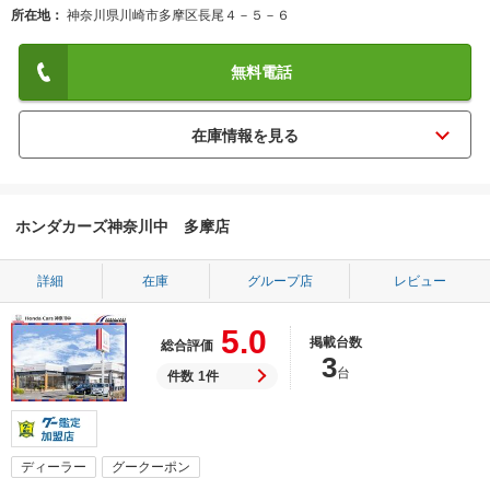
所在地
神奈川県川崎市多摩区長尾４－５－６
無料電話
ホンダカーズ神奈川中 多摩店
詳細
在庫
グループ店
レビュー
5.0
掲載台数
総合評価
3
台
件数
1件
ディーラー
グークーポン