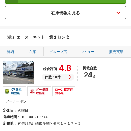
（株）エース・ネット 第１センター
詳細
在庫
グループ店
レビュー
販売実績
4.8
掲載台数
総合評価
24
台
件数
10件
グークーポン
定休日
火曜日
営業時間
10：00～19：00
所在地
神奈川県川崎市多摩区長尾１－１７－３