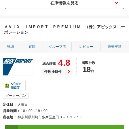
ＡＶＩＸ ＩＭＰＯＲＴ ＰＲＥＭＩＵＭ （株）アビックスコー
ポレーション
詳細
在庫
グループ店
レビュー
販売実績
4.8
掲載台数
総合評価
18
台
件数
448件
グークーポン
定休日
火曜日
営業時間
10：00～19：00
所在地
神奈川県川崎市多摩区生田３－１３－１６