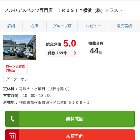
メルセデスベンツ専門店 ＴＲＵＳＴＹ横浜（株）トラスト
詳細
在庫
グループ店
レビュー
販売実績
5.0
掲載台数
総合評価
44
台
件数
159件
グークーポン
定休日
毎週火・水曜日（祝日を除く）
営業時間
10：00～18：00
所在地
神奈川県横浜市瀬谷区卸本町５３０９－２
無料電話
来店予約