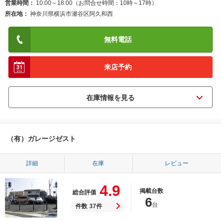
営業時間
10:00～18:00（お問合せ時間：10時～17時）
所在地
神奈川県横浜市瀬谷区阿久和西
無料電話
来店予約
（有）ガレージゼスト
詳細
在庫
レビュー
4.9
掲載台数
総合評価
6
台
件数
37件