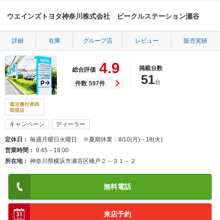
ウエインズトヨタ神奈川株式会社 ビークルステーション瀬谷
詳細
在庫
グループ店
レビュー
販売実績
4.9
掲載台数
総合評価
51
台
件数
597件
キャンペーン
ディーラー
定休日
毎週月曜日火曜日 ※夏期休業：8/10(月)－18(火)
営業時間
9:45－18:00
所在地
神奈川県横浜市瀬谷区橋戸２－３１－２
無料電話
来店予約