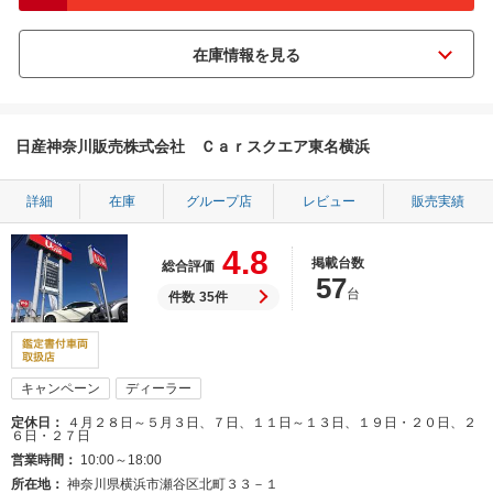
日産神奈川販売株式会社 Ｃａｒスクエア東名横浜
詳細
在庫
グループ店
レビュー
販売実績
4.8
掲載台数
総合評価
57
台
件数
35件
キャンペーン
ディーラー
定休日
４月２８日～５月３日、７日、１１日～１３日、１９日・２０日、２
６日・２７日
営業時間
10:00～18:00
所在地
神奈川県横浜市瀬谷区北町３３－１