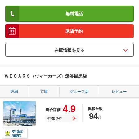
無料電話
来店予約
ＷＥＣＡＲＳ（ウィーカーズ）瀬谷目黒店
詳細
在庫
グループ店
レビュー
4.9
掲載台数
総合評価
94
台
件数
7件