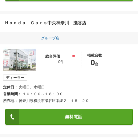
Ｈｏｎｄａ Ｃａｒｓ中央神奈川 瀬谷店
グループ店
-
掲載台数
総合評価
0
0件
台
ディーラー
定休日
火曜日、水曜日
営業時間
１０：００～１８：００
所在地
神奈川県横浜市瀬谷区本郷２－１５－２０
無料電話