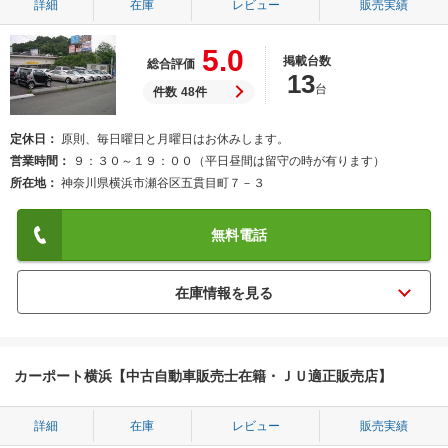
詳細
在庫
レビュー
販売実績
5.0
掲載台数
総合評価
13
台
件数
48件
定休日
原則、毎日曜日と月曜日はお休みします。
営業時間
９：３０～１９：００（平日昼間は留守の時が有ります）
所在地
神奈川県横浜市瀬谷区五貫目町７－３
無料電話
カーポート横浜【中古自動車販売士在籍・ＪＵ適正販売店】
詳細
在庫
レビュー
販売実績