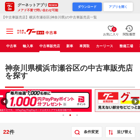
グーネットアプリ
RENEW
ダウンロード
アプリを開く
メアド不要で問い合わせ可能
【中古車販売店】横浜市瀬谷区(神奈川県)の中古車販売店一覧
0
お気に入り
閲覧履歴
中古車
輸入車
中古車販売店
新車
車買取
カーリース
整備工場
神奈川県横浜市瀬谷区の中古車販売店
を探す
22
件
条件変更
並び替え