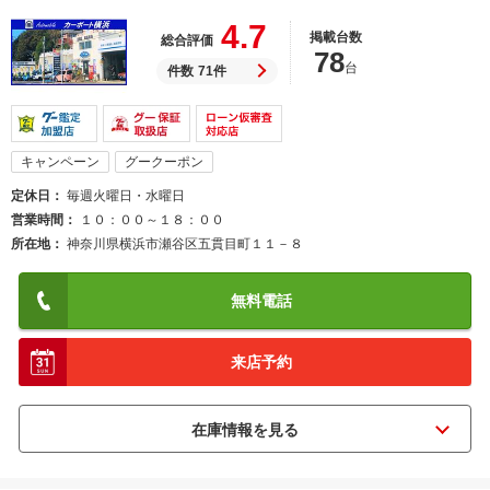
4.7
掲載台数
総合評価
78
台
件数
71件
キャンペーン
グークーポン
定休日
毎週火曜日・水曜日
営業時間
１０：００～１８：００
所在地
神奈川県横浜市瀬谷区五貫目町１１－８
無料電話
来店予約