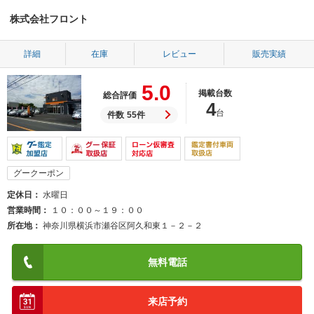
株式会社フロント
詳細
在庫
レビュー
販売実績
5.0
掲載台数
総合評価
4
台
件数
55件
グークーポン
定休日
水曜日
営業時間
１０：００～１９：００
所在地
神奈川県横浜市瀬谷区阿久和東１－２－２
無料電話
来店予約