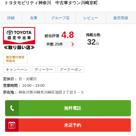
トヨタモビリティ神奈川 中古車タウン川崎京町
詳細
在庫
グループ店
レビュー
販売実績
4.8
掲載台数
総合評価
32
台
件数
25件
キャンペーン
ディーラー
グークーポン
定休日
月・火曜日
営業時間
10:00～19:00
所在地
神奈川県川崎市川崎区池田２丁目５－５
無料電話
来店予約