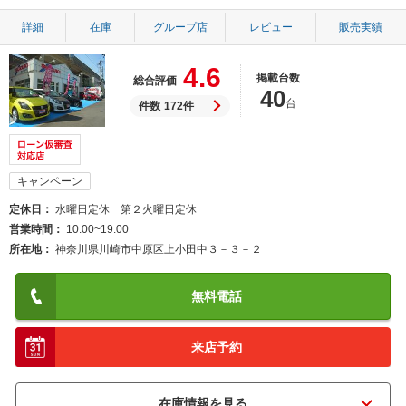
詳細
在庫
グループ店
レビュー
販売実績
4.6
掲載台数
総合評価
40
台
件数
172件
キャンペーン
定休日
水曜日定休 第２火曜日定休
営業時間
10:00~19:00
所在地
神奈川県川崎市中原区上小田中３－３－２
無料電話
来店予約