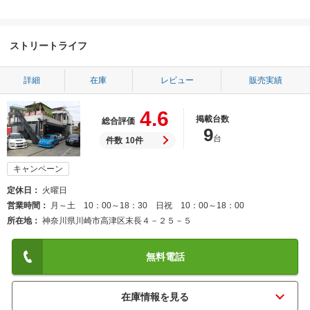
ストリートライフ
詳細
在庫
レビュー
販売実績
4.6
掲載台数
総合評価
9
台
件数
10件
キャンペーン
定休日
火曜日
営業時間
月～土 10：00～18：30 日祝 10：00～18：00
所在地
神奈川県川崎市高津区末長４－２５－５
無料電話