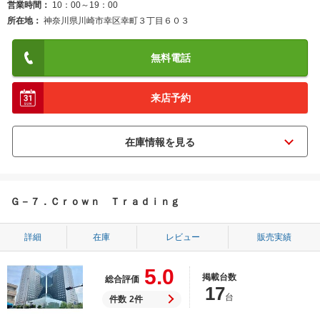
営業時間
10：00～19：00
所在地
神奈川県川崎市幸区幸町３丁目６０３
無料電話
来店予約
Ｇ－７．Ｃｒｏｗｎ Ｔｒａｄｉｎｇ
詳細
在庫
レビュー
販売実績
5.0
掲載台数
総合評価
17
台
件数
2件