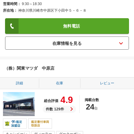
営業時間
9:30～18:30
所在地
神奈川県川崎市中原区下小田中５－６－８
無料電話
（株）関東マツダ 中原店
詳細
在庫
レビュー
4.9
掲載台数
総合評価
24
台
件数
129件