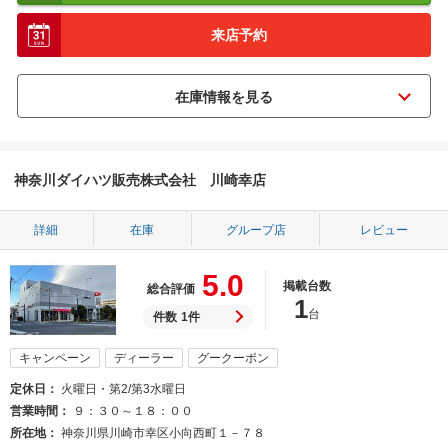
来店予約
神奈川ダイハツ販売株式会社 川崎幸店
詳細
在庫
グループ店
レビュー
5.0
掲載台数
総合評価
1
台
件数
1件
キャンペーン
ディーラー
グークーポン
定休日
火曜日・第2/第3水曜日
営業時間
９：３０～１８：００
所在地
神奈川県川崎市幸区小向西町１－７８