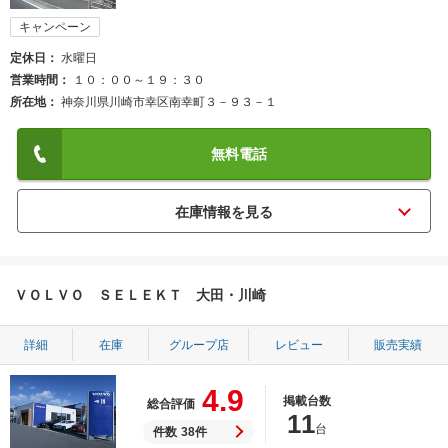
キャンペーン
定休日
水曜日
営業時間
１０：００～１９：３０
所在地
神奈川県川崎市幸区南幸町３－９３－１
無料電話
ＶＯＬＶＯ ＳＥＬＥＫＴ 大田・川崎
詳細
在庫
グループ店
レビュー
販売実績
4.9
掲載台数
総合評価
11
台
件数
38件