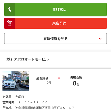
無料電話
来店予約
（株）アポロオートモービル
-
掲載台数
総合評価
0
0件
台
定休日
火曜日
営業時間
９：００～１９：００
所在地
神奈川県川崎市川崎区渡田山王町２０－１７