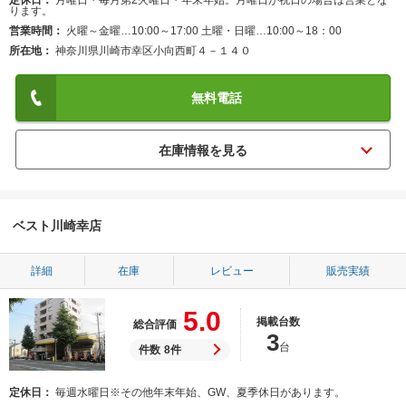
定休日
月曜日・毎月第2火曜日・年末年始。月曜日が祝日の場合は営業とな
ります。
営業時間
火曜～金曜…10:00～17:00 土曜・日曜…10:00～18：00
所在地
神奈川県川崎市幸区小向西町４－１４０
無料電話
ベスト川崎幸店
詳細
在庫
レビュー
販売実績
5.0
掲載台数
総合評価
3
台
件数
8件
定休日
毎週水曜日※その他年末年始、GW、夏季休日があります。