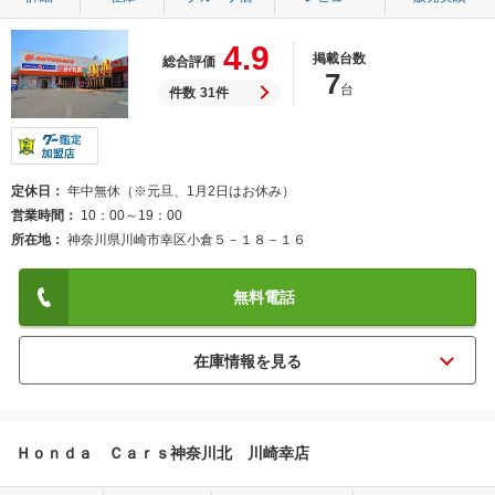
4.9
掲載台数
総合評価
7
台
件数
31件
定休日
年中無休（※元旦、1月2日はお休み）
営業時間
10：00～19：00
所在地
神奈川県川崎市幸区小倉５－１８－１６
無料電話
Ｈｏｎｄａ Ｃａｒｓ神奈川北 川崎幸店