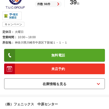
39
台
件数
98件
キャンペーン
定休日
火曜日
営業時間
10:00～18:00
所在地
神奈川県川崎市中原区下新城１－１－１
無料電話
来店予約
（株）フェニックス 中原センター