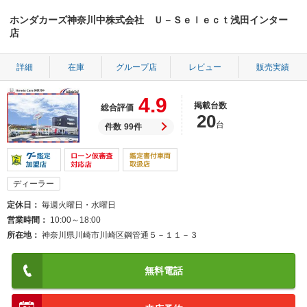
ホンダカーズ神奈川中株式会社 Ｕ－Ｓｅｌｅｃｔ浅田インター
店
詳細
在庫
グループ店
レビュー
販売実績
4.9
掲載台数
総合評価
20
台
件数
99件
ディーラー
定休日
毎週火曜日・水曜日
営業時間
10:00～18:00
所在地
神奈川県川崎市川崎区鋼管通５－１１－３
無料電話