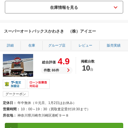
スーパーオートバックスかわさき （株）アイエー
詳細
在庫
グループ店
レビュー
販売実績
4.9
掲載台数
総合評価
10
台
件数
86件
グークーポン
定休日
年中無休（※元旦、1月2日はお休み）
営業時間
10：00～19：30（買取査定受付18:30まで）
所在地
神奈川県川崎市川崎区港町９ー８