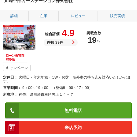
川崎中部カーステーション株式会社
詳細
在庫
レビュー
販売実績
4.9
掲載台数
総合評価
19
台
件数
39件
キャンペーン
定休日
火曜日・年末年始・GW・お盆 ※外車の持ち込み対応いたしかねま
す。
営業時間
9：00～19：00 （整備9：00～17：00）
所在地
神奈川県川崎市幸区矢上１４－７
無料電話
来店予約