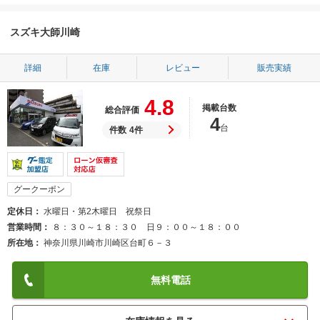
スズキ大師川崎
詳細
在庫
レビュー
販売実績
4.8
掲載台数
総合評価
4
台
件数
4件
グークーポン
定休日
水曜日・第2木曜日 祝祭日
営業時間
８：３０～１８：３０ 日９：００～１８：００
所在地
神奈川県川崎市川崎区台町６－３
無料電話