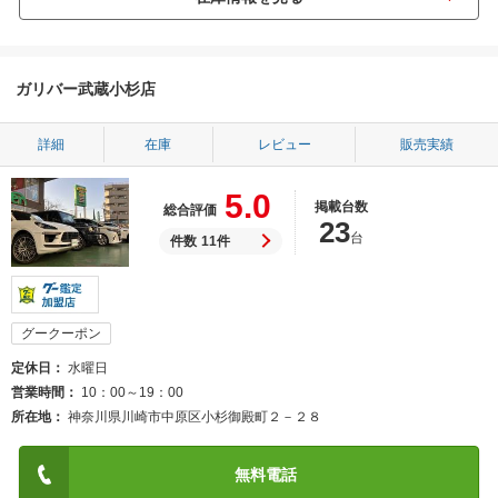
ガリバー武蔵小杉店
詳細
在庫
レビュー
販売実績
5.0
掲載台数
総合評価
23
台
件数
11件
グークーポン
定休日
水曜日
営業時間
10：00～19：00
所在地
神奈川県川崎市中原区小杉御殿町２－２８
無料電話