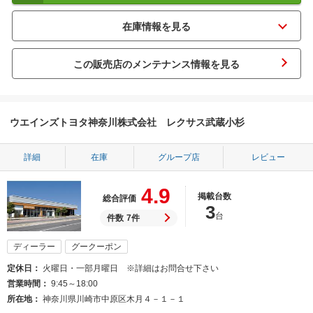
この販売店のメンテナンス情報を見る
ウエインズトヨタ神奈川株式会社 レクサス武蔵小杉
詳細
在庫
グループ店
レビュー
4.9
掲載台数
総合評価
3
台
件数
7件
ディーラー
グークーポン
定休日
火曜日・一部月曜日 ※詳細はお問合せ下さい
営業時間
9:45～18:00
所在地
神奈川県川崎市中原区木月４－１－１