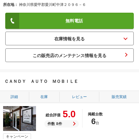
所在地
神奈川県愛甲郡愛川町中津２０９６－６
無料電話
この販売店のメンテナンス情報を見る
ＣＡＮＤＹ ＡＵＴＯ ＭＯＢＩＬＥ
詳細
在庫
レビュー
販売実績
5.0
掲載台数
総合評価
6
台
件数
8件
キャンペーン