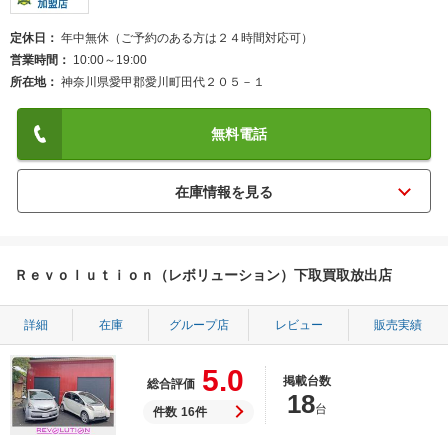
定休日
年中無休（ご予約のある方は２４時間対応可）
営業時間
10:00～19:00
所在地
神奈川県愛甲郡愛川町田代２０５－１
無料電話
Ｒｅｖｏｌｕｔｉｏｎ（レボリューション）下取買取放出店
詳細
在庫
グループ店
レビュー
販売実績
5.0
掲載台数
総合評価
18
台
件数
16件