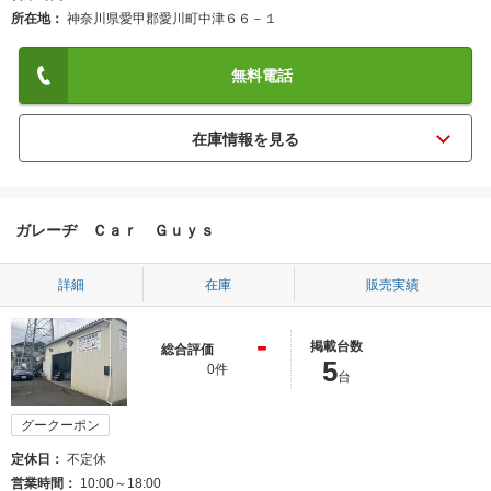
所在地
神奈川県愛甲郡愛川町中津６６－１
無料電話
ガレーヂ Ｃａｒ Ｇｕｙｓ
詳細
在庫
販売実績
-
掲載台数
総合評価
5
0件
台
グークーポン
定休日
不定休
営業時間
10:00～18:00