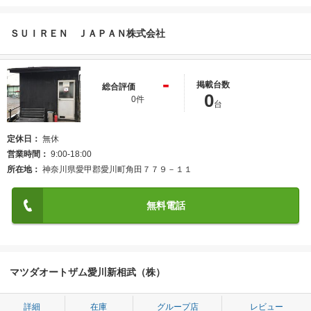
ＳＵＩＲＥＮ ＪＡＰＡＮ株式会社
-
掲載台数
総合評価
0
0件
台
定休日
無休
営業時間
9:00-18:00
所在地
神奈川県愛甲郡愛川町角田７７９－１１
無料電話
マツダオートザム愛川新相武（株）
詳細
在庫
グループ店
レビュー