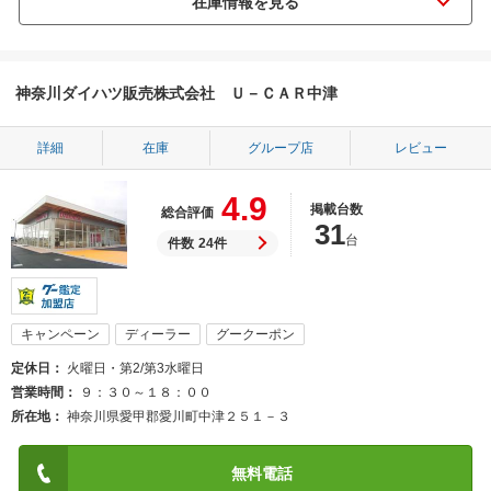
神奈川ダイハツ販売株式会社 Ｕ－ＣＡＲ中津
詳細
在庫
グループ店
レビュー
4.9
掲載台数
総合評価
31
台
件数
24件
キャンペーン
ディーラー
グークーポン
定休日
火曜日・第2/第3水曜日
営業時間
９：３０～１８：００
所在地
神奈川県愛甲郡愛川町中津２５１－３
無料電話