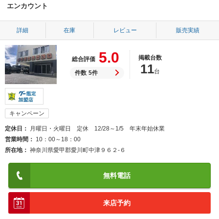
エンカウント
詳細
在庫
レビュー
販売実績
5.0
掲載台数
総合評価
11
台
件数
5件
キャンペーン
定休日
月曜日・火曜日 定休 12/28～1/5 年末年始休業
営業時間
10：00～18：00
所在地
神奈川県愛甲郡愛川町中津９６２‐６
無料電話
来店予約