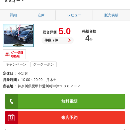
ＳＳオート
詳細
在庫
レビュー
販売実績
5.0
掲載台数
総合評価
4
台
件数
7件
キャンペーン
グークーポン
定休日
不定休
営業時間
10:00～20:00 月木土
所在地
神奈川県愛甲郡愛川町中津１０６２ー２
無料電話
来店予約