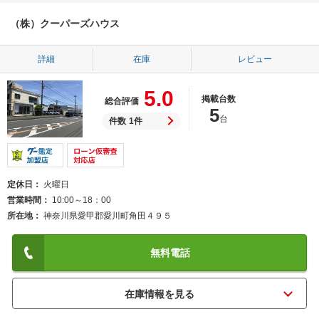
（株）クーパーズハウス
詳細
在庫
レビュー
5.0
掲載台数
総合評価
5
台
件数
1件
定休日
火曜日
営業時間
10:00～18：00
所在地
神奈川県愛甲郡愛川町角田４９５
無料電話