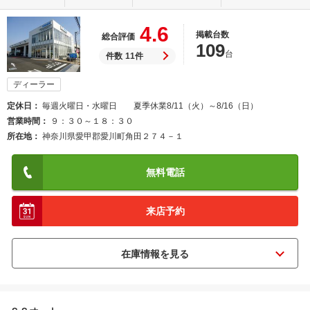
4.6
掲載台数
総合評価
109
台
件数
11件
ディーラー
定休日
毎週火曜日・水曜日 夏季休業8/11（火）～8/16（日）
営業時間
９：３０～１８：３０
所在地
神奈川県愛甲郡愛川町角田２７４－１
無料電話
来店予約