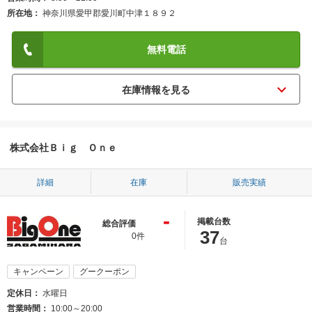
所在地
神奈川県愛甲郡愛川町中津１８９２
無料電話
株式会社Ｂｉｇ Ｏｎｅ
詳細
在庫
販売実績
-
掲載台数
総合評価
37
0件
台
キャンペーン
グークーポン
定休日
水曜日
営業時間
10:00～20:00