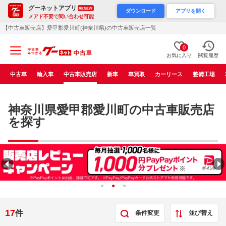
グーネットアプリ
RENEW
ダウンロード
アプリを開く
メアド不要で問い合わせ可能
【中古車販売店】愛甲郡愛川町(神奈川県)の中古車販売店一覧
0
お気に入り
閲覧履歴
中古車
輸入車
中古車販売店
新車
車買取
カーリース
整備工場
神奈川県愛甲郡愛川町の中古車販売店
を探す
17
件
条件変更
並び替え