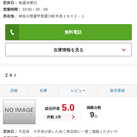
定休日
毎週水曜日
営業時間
10:00～20：00
所在地
神奈川県愛甲郡愛川町半原２８０２－１
無料電話
ＺＡＩ
詳細
在庫
レビュー
販売実績
5.0
掲載台数
総合評価
9
台
件数
2件
定休日
不定休 ※不在が多いためご来店前に一度ご連絡ください※