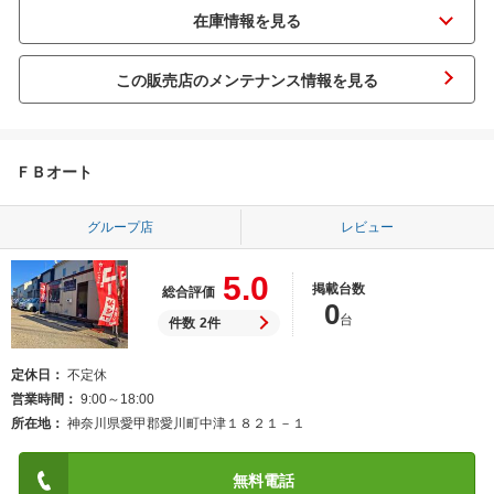
この販売店のメンテナンス情報を見る
ＦＢオート
グループ店
レビュー
5.0
掲載台数
総合評価
0
台
件数
2件
定休日
不定休
営業時間
9:00～18:00
所在地
神奈川県愛甲郡愛川町中津１８２１－１
無料電話