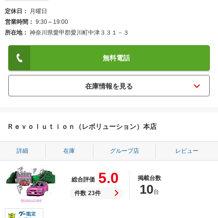
定休日
月曜日
営業時間
9:30～19:00
所在地
神奈川県愛甲郡愛川町中津３３１－３
無料電話
Ｒｅｖｏｌｕｔｉｏｎ（レボリューション）本店
詳細
在庫
グループ店
レビュー
5.0
掲載台数
総合評価
10
台
件数
23件