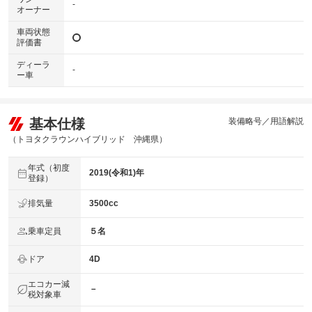
-
オーナー
車両状態
評価書
ディーラ
-
ー車
基本仕様
装備略号／用語解説
（トヨタクラウンハイブリッド 沖縄県）
年式（初度
2019(令和1)年
登録）
排気量
3500cc
乗車定員
５名
ドア
4D
エコカー減
－
税対象車