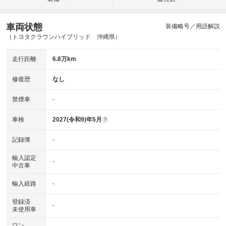
車両状態
装備略号／用語解説
（トヨタクラウンハイブリッド 沖縄県）
走行距離
6.8万km
修復歴
なし
禁煙車
-
車検
2027(令和9)年5月
?
記録簿
-
輸入認定
-
中古車
輸入経路
-
登録済
-
未使用車
ワン