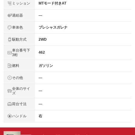
ミッション
MTモード付きAT
過給器
―
車体色
プレシャスガレナ
駆動方式
2WD
車台番号下
462
3桁
燃料
ガソリン
その他
―
全体のサイ
―
ズ
荷台寸法
―
ハンドル
右