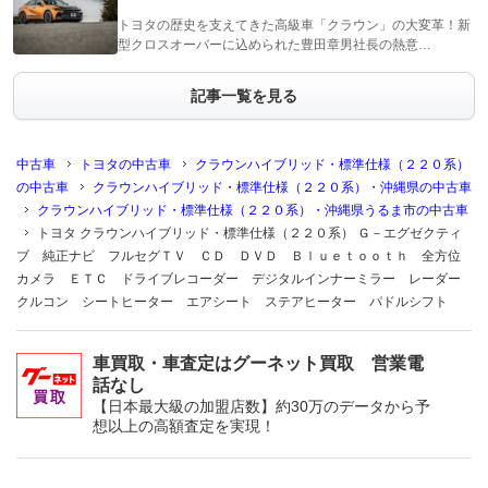
トヨタの歴史を支えてきた高級車「クラウン」の大変革！新
型クロスオーバーに込められた豊田章男社長の熱意…
記事一覧を見る
中古車
トヨタの中古車
クラウンハイブリッド・標準仕様（２２０系）
の中古車
クラウンハイブリッド・標準仕様（２２０系）・沖縄県の中古車
クラウンハイブリッド・標準仕様（２２０系）・沖縄県うるま市の中古車
トヨタ クラウンハイブリッド・標準仕様（２２０系） Ｇ－エグゼクティ
ブ 純正ナビ フルセグＴＶ ＣＤ ＤＶＤ Ｂｌｕｅｔｏｏｔｈ 全方位
カメラ ＥＴＣ ドライブレコーダー デジタルインナーミラー レーダー
クルコン シートヒーター エアシート ステアヒーター パドルシフト
車買取・車査定はグーネット買取 営業電
話なし
【日本最大級の加盟店数】約30万のデータから予
想以上の高額査定を実現！