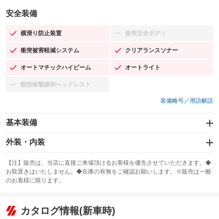
安全装備
横滑り防止装置
衝突安全ボディ
：装備あり
：装備なし
衝突被害軽減システム
クリアランスソナー
：装備あり
：装備あり
オートマチックハイビーム
オートライト
：装備あり
：装備あり
頸部衝撃緩和ヘッドレスト
：装備なし
装備略号／用語解説
基本装備
エアバッグ：運転席/助手席/サイド
外装・内装
：装備あり
スライドドア
カーナビ：メモリーナビ他
：装備なし
：装備あり
【注】販売は、当店に直接ご来場頂けるお客様を優先させていただきます。◆
お取置きはいたしません。◆在庫の有無をご確認お願いします。※販売は一般
サンルーフ
ABS
TV：フルセグ
：装備なし
：装備あり
：装備あり
のお客様に限ります。
エアコン
Wエアコン
オーディオ：CDまたはCDチェンジャー／ミュージックプレイヤー接続
：装備あり
：装備あり
：装備あり
可／ミュージックサーバー
リフトアップ
パワーステアリング
カタログ情報(新車時)
：装備なし
：装備あり
ビジュアル：-／DVD再生
：装備あり