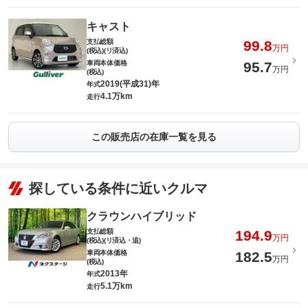
キャスト
支払総額
99.8
万円
(税込)(リ済込)
車両本体価格
95.7
万円
(税込)
2019(平成31)年
年式
4.1万km
走行
この販売店の在庫一覧を見る
探している条件に近いクルマ
クラウンハイブリッド
支払総額
194.9
万円
(税込)(リ済込・追)
車両本体価格
182.5
万円
(税込)
2013年
年式
5.1万km
走行