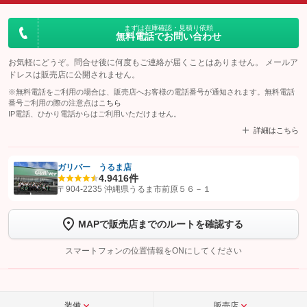
まずは在庫確認・見積り依頼
無料電話でお問い合わせ
お気軽にどうぞ。問合せ後に何度もご連絡が届くことはありません。 メールア
ドレスは販売店に公開されません。
※無料電話をご利用の場合は、販売店へお客様の電話番号が通知されます。無料電話
番号ご利用の際の注意点は
こちら
IP電話、ひかり電話からはご利用いただけません。
詳細はこちら
ガリバー うるま店
4.9
416件
【STEP1】
認証画面でグーネットを友だち追加してから「許可する」ボタンを押
〒904-2235 沖縄県うるま市前原５６－１
します
MAPで販売店までのルートを確認する
【STEP2】
トーク画面で
ボタンをタップして問い合わせを
完了してください。
スマートフォンの位置情報をONにしてください
こちら
装備
販売店