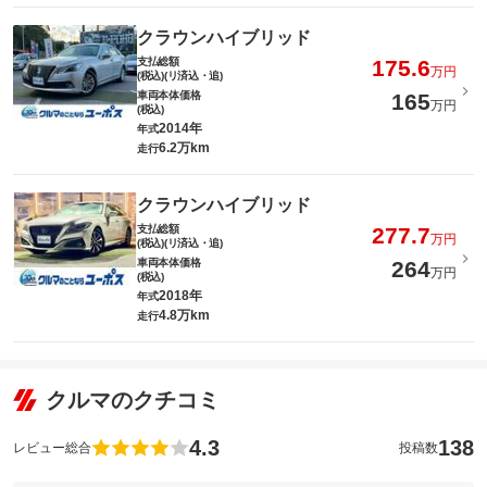
クラウンハイブリッド
支払総額
175.6
万円
(税込)(リ済込・追)
車両本体価格
165
万円
(税込)
2014年
年式
6.2万km
走行
クラウンハイブリッド
支払総額
277.7
万円
(税込)(リ済込・追)
車両本体価格
264
万円
(税込)
2018年
年式
4.8万km
走行
クルマのクチコミ
4.3
138
レビュー総合
投稿数