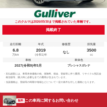
このクルマは2026/05/30まで掲載されていた車輛です。
掲載終了
走行距離
年式
修復歴
排気量
6.8
2019
3500
なし
万km
(令和1)年
cc
車検
車体色
2027(令和9)年5月
プレシャスガレナ
支払総額には、車両本体価格の他、保険料、税金、登録等に伴う費用、リサイクル預託金
相当額等、購入時に必要な全ての費用が含まれています。
当該価格は、登録等の時期や地域などについて一定の条件を付した価格になります。
この車両に関するお問い合わせ
無料