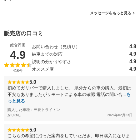
メッセージをもっと見る
販売店の口コミ
総合評価
4.8
お問い合わせ（見積り）
（5点満点中）
4.9
4.9
納車までの対応
4.9
説明の分かりやすさ
4.9
オススメ度
416件
5.0
初めてガリバーで購入しました。 県外からの車の購入、最初は
不安もありましたがリモートによる車の確認 電話の問い合...
も
っと見る
購入した車種：三菱トライトン
かりゆし
2026年02月23日
5.0
こちらの希望に沿った案内をしていただき、即日購入になりま