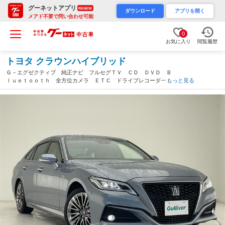
グーネットアプリ
RENEW
ダウンロード
アプリを開く
メアド不要で問い合わせ可能
0
お気に入り
閲覧履歴
トヨタ クラウンハイブリッド
Ｇ－エグゼクティブ 純正ナビ フルセグＴＶ ＣＤ ＤＶＤ Ｂ
ｌｕｅｔｏｏｔｈ 全方位カメラ ＥＴＣ ドライブレコーダー
もっと見る
デジタルインナーミラー レーダークルコン シートヒーター エ
アシート ステアヒーター パドルシフト（沖縄県）