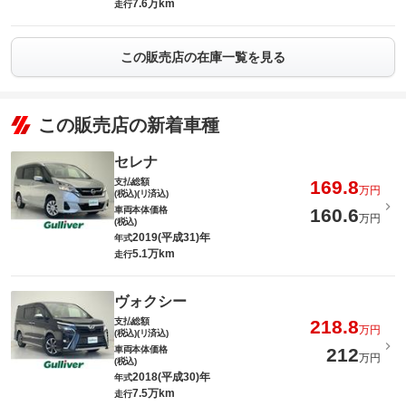
7.6万km
走行
この販売店の在庫一覧を見る
この販売店の新着車種
セレナ
支払総額
169.8
万円
(税込)(リ済込)
車両本体価格
160.6
万円
(税込)
2019(平成31)年
年式
5.1万km
走行
ヴォクシー
支払総額
218.8
万円
(税込)(リ済込)
車両本体価格
212
万円
(税込)
2018(平成30)年
年式
7.5万km
走行