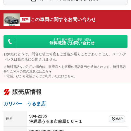
：装備なし
：装備なし
シートエアコン
全周囲カメラ
：装備あり
：装備あり
この車両に関するお問い合わせ
サイドカメラ
無料
ルーフレール
：装備なし
：装備なし
エアサスペンション
ヘッドライトウォッシャー
：装備なし
：装備なし
装備略号／用語解説
まずは在庫確認・見積り依頼
無料電話でお問い合わせ
お気軽にどうぞ。問合せ後に何度もご連絡が届くことはありません。メールア
ドレスは販売店に公開されません。
※無料電話をご利用の場合は、販売店へお客様の電話番号が通知されます。無料電話
番号ご利用の際の注意点は
こちら
IP電話、ひかり電話からはご利用いただけません。
販売店情報
ガリバー うるま店
904-2235
住所
MAP
沖縄県うるま市前原５６－１