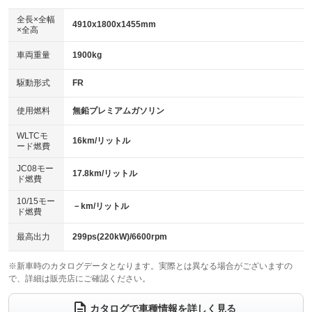
ダウンヒルアシストコントロール
：装備なし
アルミホイール：18インチ
全長×全幅
：装備あり
4910x1800x1455mm
×全高
パワーウィンドウ
盗難防止システム
：装備あり
：装備あり
革シート
ハーフレザーシート
：装備あり
：装備なし
車両重量
1900kg
アイドリングストップ
ドライブレコーダー
：装備なし
：装備あり
キーレス
LEDヘッドランプ
：装備あり
：装備あり
USB入力端子
Bluetooth接続
駆動形式
FR
：装備あり
：装備あり
HID(キセノンライト)
ポータブルナビ
：装備なし
：装備なし
100V電源
クリーンディーゼル
使用燃料
無鉛プレミアムガソリン
：装備あり
：装備なし
バックカメラ
ETC2.0
：装備なし
：装備あり
センターデフロック
：装備なし
WLTCモ
エアロ
スマートキー
16km/リットル
：装備なし
：装備あり
ード燃費
レンタカーアップ
展示・試乗車
：装備なし
：装備なし
ローダウン
ランフラットタイヤ
：装備なし
：装備なし
JC08モー
17.8km/リットル
ド燃費
電動格納ミラー
：装備なし
パワーシート
3列シート
：装備あり
：装備なし
10/15モー
装備略号／用語解説
－km/リットル
ド燃費
ベンチシート
フルフラットシート
：装備なし
：装備なし
チップアップシート
オットマン
最高出力
299ps(220kW)/6600rpm
：装備なし
：装備なし
電動格納サードシート
シートヒーター
：装備なし
：装備あり
※新車時のカタログデータとなります。実際とは異なる場合がございますの
で、詳細は販売店にご確認ください。
ウォークスルー
後席モニター
：装備なし
：装備なし
カタログで車種情報を詳しく見る
電動リアゲート
フロントカメラ