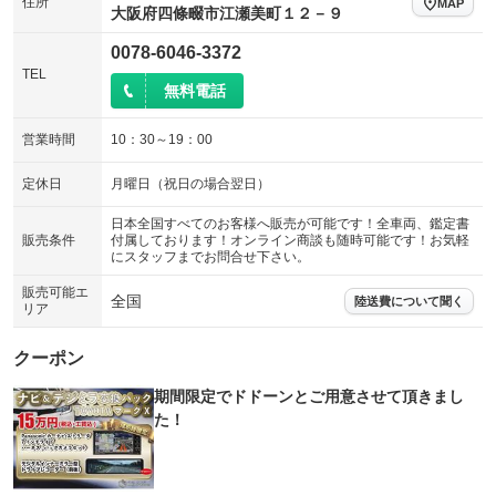
住所
MAP
大阪府四條畷市江瀬美町１２－９
0078-6046-3372
TEL
無料電話
営業時間
10：30～19：00
定休日
月曜日（祝日の場合翌日）
日本全国すべてのお客様へ販売が可能です！全車両、鑑定書
販売条件
付属しております！オンライン商談も随時可能です！お気軽
にスタッフまでお問合せ下さい。
販売可能エ
全国
陸送費について聞く
リア
クーポン
期間限定でドドーンとご用意させて頂きまし
た！