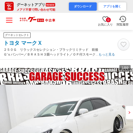
グーネットアプリ
RENEW
ダウンロード
アプリを開く
メアド不要で問い合わせ可能
0
お気に入り
閲覧履歴
グーネットセレクト
トヨタ マークＸ
２５０Ｇ リラックスセレクション・ブラックリミテッド 前後
Ｇ’ｓバンパー／ＢＲＡＳＨ３眼ヘッドライト／ＯＰ付スモークテ
もっと見る
ール／新品ＴＥＩＮ車高調／新品ＦＴＸ１９ＡＷ／カロッツェリア
ナビ（Ｂｌｕｅｔｏｏｔｈ・ＴＶ・地図・バックカメラ）／２色フ
1
/89
ォグランプ／（大阪府）