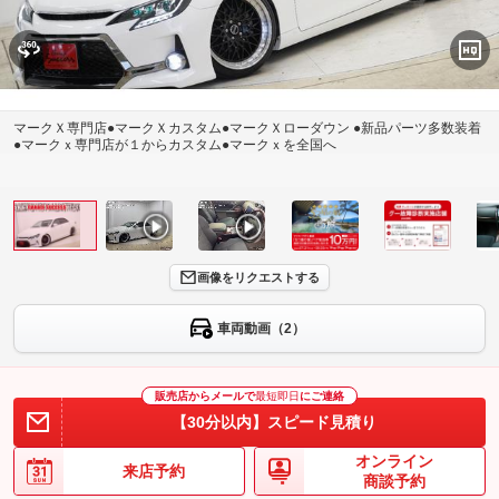
マークＸ専門店●マークＸカスタム●マークＸローダウン ●新品パーツ多数装着
●マークｘ専門店が１からカスタム●マークｘを全国へ
画像をリクエストする
車両動画（2）
販売店からメールで
最短即日
にご連絡
【30分以内】スピード見積り
オンライン
来店予約
商談予約