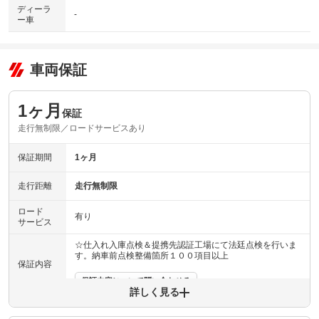
ディーラ
-
ー車
車両保証
1ヶ月
保証
走行無制限／ロードサービスあり
保証期間
1ヶ月
走行距離
走行無制限
ロード
有り
サービス
☆仕入れ入庫点検＆提携先認証工場にて法廷点検を行いま
す。納車前点検整備箇所１００項目以上
保証内容
保証内容について問い合わせる
詳しく見る
走る／止まる／曲がる等、走行に関する不具合は１か月間
のみ無料で保証させて頂きます。（例外は有ります）ま