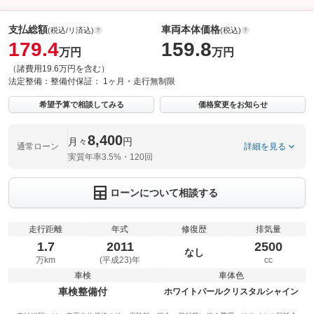
支払総額
車両本体価格
(税込/リ済込)
(税込)
179.4
159.8
万円
万円
（諸費用19.6万円を含む）
法定整備：
整備付
保証：
1ヶ月・走行無制限
希望予算で相談してみる
価格変更をお知らせ
8,400
月々
円
通常ローン
詳細を見る
実質年率3.5%・120回
ローンについて相談する
走行距離
年式
修復歴
排気量
1.7
2011
2500
なし
万km
(平成23)年
cc
車検
車体色
車検整備付
ホワイトパールクリスタルシャイン