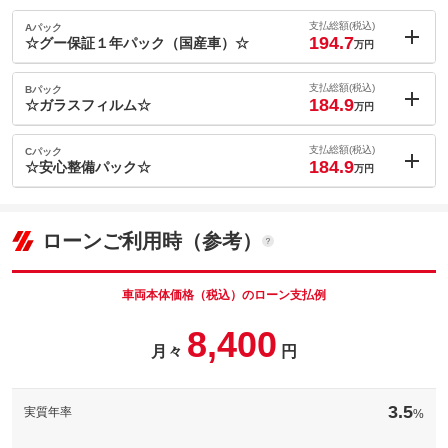
支払総額(税込)
Aパック
194.7
☆グー保証１年パック（国産車）☆
万円
内：オプシ
15.3
ョン価格
支払総額(税込)
Bパック
万円
184.9
(税込)
☆ガラスフィルム☆
万円
車両本体価
159.8
万円
内：オプシ
格
5.5
ョン価格
支払総額(税込)
Cパック
万円
184.9
(税込)
☆安心整備パック☆
万円
車両本体価
159.8
万円
内：オプシ
格
5.5
ョン価格
万円
(税込)
パック内容
ローンご利用時（参考）
車両本体価
159.8
万円
グー保証は、グーネットが全国展開する中古車専用の長期保証制
格
パック内容
度です。業界最多水準の保証範囲と安心の価格設定で、あなたの
カーライフを強力にサポートします。
車両本体価格（税込）のローン支払例
ファンキーゴースト施工車になります！
備考
－
8,400
すれ違いの瞬間のインパクトは絶大ですね！
月々
円
パック内容
備考
[保証付]：1年・走行無制限
グー保証なら業界最高水準の保証内容、業界最多水準の保証範囲
保証
と安心の価格設定であなたのカーライフを強力にサポート！全国
ご納車前にエンジンオイル、オイルエレメント、ワイパーゴム、
保証
基本支払総額と同じ
５０００工場のネットワークを持ち旅先での思いがけない故障や
ファンベルト、バッテリーを新品交換後にご納車させて頂くプラ
3.5
実質年率
%
トラブル時にも安心！
ンになります。詳しくは営業担当の方へお尋ねください。
保証項目
-
計410項目
車種により項目が変わる事が御座います。詳しくはスタッフま