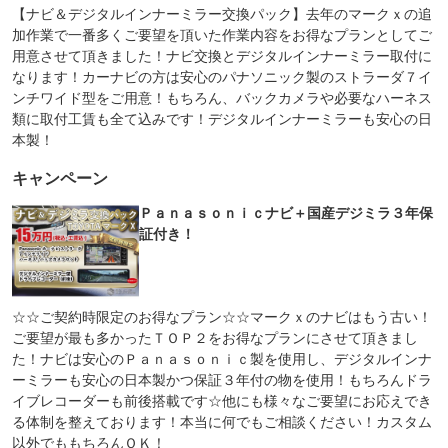
【ナビ＆デジタルインナーミラー交換パック】去年のマークｘの追
加作業で一番多くご要望を頂いた作業内容をお得なプランとしてご
用意させて頂きました！ナビ交換とデジタルインナーミラー取付に
なります！カーナビの方は安心のパナソニック製のストラーダ７イ
ンチワイド型をご用意！もちろん、バックカメラや必要なハーネス
類に取付工賃も全て込みです！デジタルインナーミラーも安心の日
本製！
キャンペーン
Ｐａｎａｓｏｎｉｃナビ＋国産デジミラ３年保
証付き！
☆☆ご契約時限定のお得なプラン☆☆マークｘのナビはもう古い！
ご要望が最も多かったＴＯＰ２をお得なプランにさせて頂きまし
た！ナビは安心のＰａｎａｓｏｎｉｃ製を使用し、デジタルインナ
ーミラーも安心の日本製かつ保証３年付の物を使用！もちろんドラ
イブレコーダーも前後搭載です☆他にも様々なご要望にお応えでき
る体制を整えております！本当に何でもご相談ください！カスタム
以外でももちろんＯＫ！