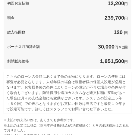
保証範囲は４１０項目以上。故障がおきても、電話１本で即対
12,200
備考
で。
初回お支払額
円
保証項目
応。専用コールセンターが、あなたのカーライフをサポートしま
修理回数・
-
す。専任のオペレーターが対応するため、修理の承認から作業の
上限金額
着手までが早いのが特徴です。
保証
基本支払総額と同じ
239,700
頭金
円
免責金
無制限。車両本体価格。
-
国産車の場合、車両本体価格（税込）を上限とします。車両本体
修理回数・
保証項目
-
価格（税込）が５０万円以下の場合は上限を５０万円（税込）ま
保証修理受
上限金額
120
総支払回数
-
回
でとします。輸入車の場合は、１００万円（税込）を上限としま
付先
す。
修理回数・
-
上限金額
ロードサー
無し
-
30,000
ボーナス月加算金額
ビスの有無
円 × 2回
本保証の開始時からの走行距離が５００Ｋｍに満たない車両に生
免責金
-
免責金
じたエンジン本体及びトランスミッションの交換又はオーバーホ
ールについて、本保証に基づき保証修理を行う責任を負わないも
1,851,500
このパックの見積もり依頼（無料）
割賦販売価格
のとします。
円
保証修理受
-
付先
保証修理受
グー保証サポートデスク
付先
ロードサー
こちらのローンの金額はあくまで仮の金額になります。ローンの使用には
-
ビスの有無
ロードサー
審査が必要となります。未成年様の場合は親権者様の保証人設定が必須と
有り
ビスの有無
なります。お客様各位の条件によりローンの設定が不可な場合や条件が付
このパックの見積もり依頼（無料）
く場合もございます。陸送費用や追加カスタムなど総支払額に変動があっ
た場合は月々の支払金額にも変動がございます。システムの設定上５年
このパックの見積もり依頼（無料）
（６０回）での表示となりますがお支払い回数は当店ですと最長１０年ま
で設定可能です。詳しくはスタッフまでお問い合わせ下さいませ。
※上記のお支払い例は、あくまでも参考例です。
※上記の金額には税金（車両本体価格(税込)の消費税除く）とその他諸費用は含まれ
ておりません。