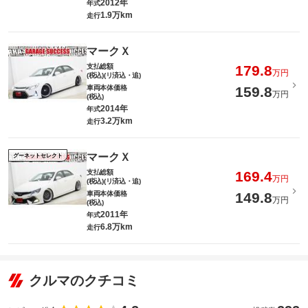
2012年
年式
1.9万km
走行
マークＸ
支払総額
179.8
万円
(税込)(リ済込・追)
車両本体価格
159.8
万円
(税込)
2014年
年式
3.2万km
走行
マークＸ
グーネットセレクト
支払総額
169.4
万円
(税込)(リ済込・追)
車両本体価格
149.8
万円
(税込)
2011年
年式
6.8万km
走行
クルマのクチコミ