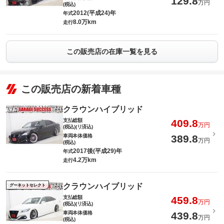
129.8
万円
(税込)
2012(平成24)年
年式
8.0万km
走行
この販売店の在庫一覧を見る
この販売店の新着車種
クラウンハイブリッド
支払総額
409.8
万円
(税込)(リ済込)
車両本体価格
389.8
万円
(税込)
2017後(平成29)年
年式
4.2万km
走行
クラウンハイブリッド
グーネットセレクト
支払総額
459.8
万円
(税込)(リ済込)
車両本体価格
439.8
万円
(税込)