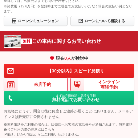
※詳しくは、各販売店までお問い合わせください。
※諸費用（19.6万円）を登録時までに現金でお支払いいただく場合の支払い例となり
ます。
ローンシミュレーション
ローンについて相談する
この車両に関するお問い合わせ
無料
現在
0
人
が検討中
【30分以内】スピード見積り
オンライン
来店予約
商談予約
まずは在庫確認・見積り依頼
無料電話でお問い合わせ
お気軽にどうぞ。問合せ後に何度もご連絡が届くことはありません。メールア
ドレスは販売店に公開されません。
※無料電話をご利用の場合は、販売店へお客様の電話番号が通知されます。無料電話
番号ご利用の際の注意点は
こちら
IP電話、ひかり電話からはご利用いただけません。