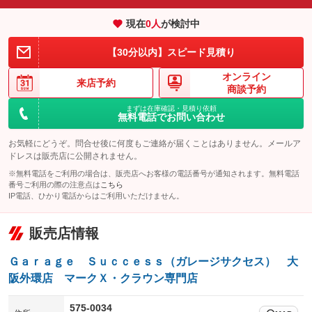
エアサスペンション
ヘッドライトウォッシャー
：装備なし
：装備なし
現在
0
人
が検討中
装備略号／用語解説
【30分以内】スピード見積り
オンライン
来店予約
商談予約
まずは在庫確認・見積り依頼
無料電話でお問い合わせ
お気軽にどうぞ。問合せ後に何度もご連絡が届くことはありません。メールア
ドレスは販売店に公開されません。
※無料電話をご利用の場合は、販売店へお客様の電話番号が通知されます。無料電話
番号ご利用の際の注意点は
こちら
IP電話、ひかり電話からはご利用いただけません。
販売店情報
Ｇａｒａｇｅ Ｓｕｃｃｅｓｓ（ガレージサクセス） 大
阪外環店 マークＸ・クラウン専門店
575-0034