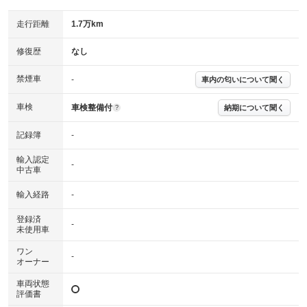
主要機関に不具合はありません。
機関
走行距離
1.7万km
詳細は鑑定書をご確認ください。
修復歴
修復歴
なし
※グー鑑定は保証サービスではございません。購入時は必ず現車をご確認
禁煙車
下さい。
-
車内の匂いについて聞く
※実際にお渡しするコンディションチェックシートにつきましては、形式
および表示項目が異なる場合がございます。
車検
車検整備付
納期について聞く
?
※グー鑑定の評価はあくまでも記載している鑑定日の鑑定結果となりま
す。車両情報等の詳細は各販売店へお問い合わせ下さい。
記録簿
-
輸入認定
-
中古車
輸入経路
-
登録済
-
未使用車
ワン
-
オーナー
車両状態
評価書