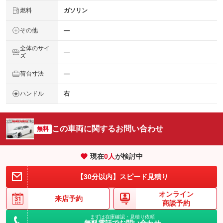
燃料
ガソリン
その他
―
全体のサイ
―
ズ
荷台寸法
―
ハンドル
右
この車両に関するお問い合わせ
無料
現在
0
人
が検討中
【30分以内】スピード見積り
オンライン
来店予約
商談予約
まずは在庫確認・見積り依頼