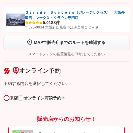
Ｇａｒａｇｅ Ｓｕｃｃｅｓｓ（ガレージサクセス） 大阪外
環店 マークＸ・クラウン専門店
【STEP1】
認証画面でグーネットを友だち追加してから「許可する」ボタンを押
5.0
188件
します
〒575-0034 大阪府四條畷市江瀬美町１２－９
【STEP2】
トーク画面で
ボタンをタップして問い合わせを
MAPで販売店までのルートを確認する
完了してください。
スマートフォンの位置情報をONにしてください
こちら
オンライン予約
予約する内容を選択してください。
来店
オンライン商談予約
?
販売店からのお知らせ！