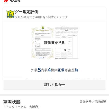
グー鑑定評価
プロの鑑定士が4項目を5段階でチェック
評価書を見る
5
4
外装
内装
機関
修復歴
正常
無
気になるようなキズやへこみがあった場合は綺麗に補修済
みですが、 小さなキズやヘコミが残っている場合もありま
詳しく見る
外装
す。
(車両外装)
キズ・へこみについて問い合わせる
内装
車両状態
装備略号／用語解説
気になる汚れ等が、部分的にあります。
(内装状態)
（トヨタマークＸ 大阪府）