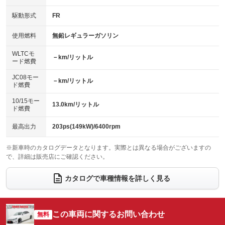
キーレス
LEDヘッドランプ
：装備なし
：装備なし
：装備あり
：装備なし
USB入力端子
Bluetooth接続
駆動形式
FR
HID(キセノンライト)
ポータブルナビ
：装備なし
：装備あり
：装備あり
：装備なし
100V電源
クリーンディーゼル
バックカメラ
ETC
使用燃料
無鉛レギュラーガソリン
：装備なし
：装備なし
：装備あり
：装備あり
センターデフロック
エアロ
スマートキー
：装備なし
WLTCモ
：装備なし
：装備あり
－km/リットル
ード燃費
レンタカーアップ
展示・試乗車
ローダウン
ランフラットタイヤ
：装備なし
：装備なし
：装備あり
：装備なし
JC08モー
－km/リットル
ド燃費
電動格納ミラー
パワーシート
3列シート
：装備あり
：装備あり
：装備なし
10/15モー
装備略号／用語解説
13.0km/リットル
ベンチシート
フルフラットシート
ド燃費
：装備なし
：装備なし
チップアップシート
オットマン
：装備なし
：装備なし
最高出力
203ps(149kW)/6400rpm
電動格納サードシート
シートヒーター
：装備なし
：装備なし
※新車時のカタログデータとなります。実際とは異なる場合がございますの
で、詳細は販売店にご確認ください。
ウォークスルー
後席モニター
：装備なし
：装備なし
電動リアゲート
フロントカメラ
カタログで車種情報を詳しく見る
：装備なし
：装備なし
シートエアコン
全周囲カメラ
：装備なし
：装備なし
サイドカメラ
ルーフレール
この車両に関するお問い合わせ
：装備なし
無料
：装備なし