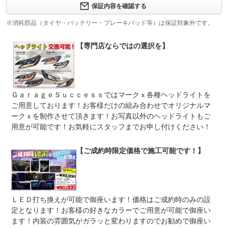
保証項目
た、有料保障の方を１年～３年ご用意しておりますので詳
保証内容を確認する
しくはスタッフまで。
※消耗部品（タイヤ・バッテリー・ブレーキパッド等）は保証対象外です。
修理回数
無制限
【専門店ならではの選択を】
限度額無制限
上限金額
有料保障の場合は金額に上限は御座いません。（工賃のみ
お客様ご負担になります）
免責金
無し
ＧａｒａｇｅＳｕｃｃｅｓｓではマークｘ各種ヘッドライトを
保証修理
当店のＨＰよりご参照くださいませ。早急にレッカーが必
ご用意しております！お客様だけの組み合わせでオリジナルマ
受付先
要な場合はお電話頂ければ対応させて頂きます。
ークｘを制作させて頂きます！お写真以外のヘッドライトもご
用意が可能です！お気軽にスタッフまでお申し付けください！
整備付 法定12ヶ月または法定24ヶ月点検整備付
法定整備
※車検なし・車検整備付の場合は法定24ヶ月点検整備付
※商用車は6ヶ月または12ヶ月点検整備付
【ご成約時限定価格で施工可能です！】
法定整備
☆仕入れ入庫点検＆提携先認証工場にて法廷点検を行いま
について
す。納車前点検整備箇所１００項目以上
ＬＥＤ打ち換えが可能で御座います！価格はご成約時のみの設
定となります！お客様の好きなカラーでご用意が可能で御座い
ます！内装の雰囲気がガラッと変わりますのでお勧めで御座い