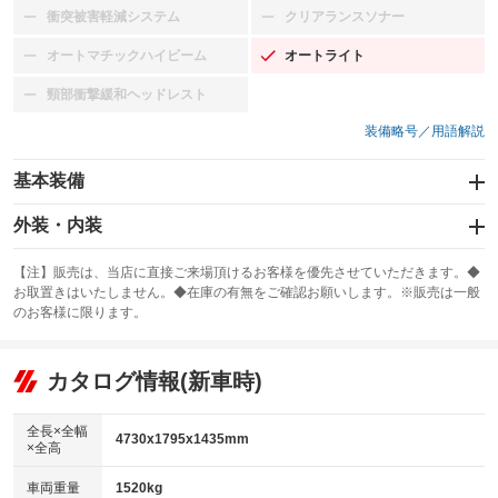
衝突被害軽減システム
クリアランスソナー
：装備なし
：装備なし
オートマチックハイビーム
オートライト
：装備なし
：装備あり
頸部衝撃緩和ヘッドレスト
：装備なし
装備略号／用語解説
基本装備
エアバッグ：運転席/助手席/サイド
外装・内装
：装備あり
スライドドア
カーナビ：メモリーナビ他
：装備なし
：装備あり
【注】販売は、当店に直接ご来場頂けるお客様を優先させていただきます。◆
お取置きはいたしません。◆在庫の有無をご確認お願いします。※販売は一般
サンルーフ
ABS
TV：フルセグ
：装備なし
：装備あり
：装備あり
のお客様に限ります。
エアコン
Wエアコン
オーディオ：ミュージックサーバー
：装備あり
：装備あり
：装備あり
リフトアップ
パワーステアリング
カタログ情報(新車時)
ビジュアル
：装備なし
：装備あり
：装備なし
ダウンヒルアシストコントロール
アルミホイール：19インチ
：装備なし
：装備あり
全長×全幅
4730x1795x1435mm
×全高
パワーウィンドウ
盗難防止システム
革シート
ハーフレザーシート
：装備あり
：装備あり
：装備なし
：装備なし
車両重量
1520kg
アイドリングストップ
ドライブレコーダー