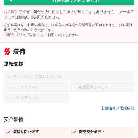
無料電話でお問い合わせ
お気軽にどうぞ。問合せ後に何度もご連絡が届くことはありません。 メールア
ドレスは販売店に公開されません。
※無料電話をご利用の場合は、販売店へお客様の電話番号が通知されます。無料電話
番号ご利用の際の注意点は
こちら
IP電話、ひかり電話からはご利用いただけません。
装備
運転支援
オートクルーズコントロール
：装備なし
レーンアシスト
自動駐車システム
：装備なし
：装備なし
パークアシスト
：装備なし
装備略号／用語解説
安全装備
横滑り防止装置
衝突安全ボディ
：装備あり
：装備あり