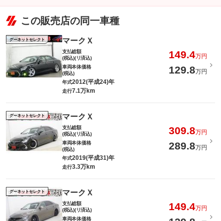
この販売店の同一車種
マークＸ
グーネットセレクト
支払総額
149.4
万円
(税込)(リ済込)
車両本体価格
129.8
万円
(税込)
2012(平成24)年
年式
7.1万km
走行
マークＸ
グーネットセレクト
支払総額
309.8
万円
(税込)(リ済込)
車両本体価格
289.8
万円
(税込)
2019(平成31)年
年式
3.3万km
走行
マークＸ
グーネットセレクト
支払総額
149.4
万円
(税込)(リ済込)
車両本体価格