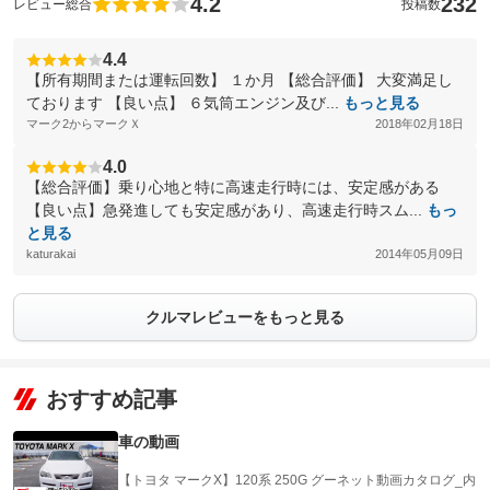
4.2
232
レビュー総合
投稿数
4.4
【所有期間または運転回数】 １か月 【総合評価】 大変満足し
ております 【良い点】 ６気筒エンジン及び...
もっと見る
マーク2からマークＸ
2018年02月18日
4.0
【総合評価】乗り心地と特に高速走行時には、安定感がある
【良い点】急発進しても安定感があり、高速走行時スム...
もっ
と見る
katurakai
2014年05月09日
クルマレビューをもっと見る
おすすめ記事
車の動画
【トヨタ マークX】120系 250G グーネット動画カタログ_内