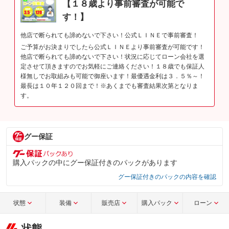
【１８歳より事前審査が可能で
す！】
他店で断られても諦めないで下さい！公式ＬＩＮＥで事前審査！
ご予算がお決まりでしたら公式ＬＩＮＥより事前審査が可能です！
他店で断られても諦めないで下さい！状況に応じてローン会社を選
定させて頂きますのでお気軽にご連絡ください！１８歳でも保証人
様無しでお取組みも可能で御座います！最優遇金利は３．５％～！
最長は１０年１２０回まで！※あくまでも審査結果次第となりま
す。
グー保証
購入パックの中にグー保証付きのパックがあります
グー保証付きのパックの内容を確認
状態
装備
販売店
購入パック
ローン
状態