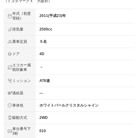
（トヨタマークＸ 大阪府）
年式（初度
2011(平成23)年
登録）
排気量
2500cc
乗車定員
５名
ドア
4D
エコカー減
－
税対象車
ミッション
AT6速
過給器
―
車体色
ホワイトパールクリスタルシャイン
駆動方式
2WD
車台番号下
010
3桁