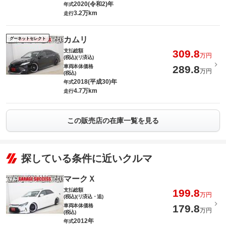
2020(令和2)年
年式
3.2万km
走行
カムリ
グーネットセレクト
支払総額
309.8
万円
(税込)(リ済込)
車両本体価格
289.8
万円
(税込)
2018(平成30)年
年式
4.7万km
走行
この販売店の在庫一覧を見る
探している条件に近いクルマ
マークＸ
支払総額
199.8
万円
(税込)(リ済込・追)
車両本体価格
179.8
万円
(税込)
2012年
年式