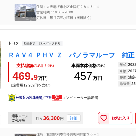
住所：大阪府堺市北区金岡町２８１５－１
営業時間：10:00～20:00
定休日：毎月第三水曜日（祝日除く）
トヨタ
動画付き
購入パックあり
202
年式
支払総額
車両本体価格
(税込)(リ済込)
(税込)
202
車検
469.
457
9
法定
万円
万円
整備
25
排気量
（諸費用12.9万円を含む）
5
4
コンピューター診断済
外装
内装
機関／正常
通常ローン
36,300
お気に入り
詳細
月々
円
ご利用時
住所：愛知県刈谷市今川町阿野前２０－１