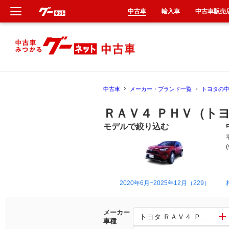
中古車
輸入車
中古車販売
新車
中古車
中古車
メーカー・ブランド一覧
トヨタの
輸入車
ＲＡＶ４ ＰＨＶ（ト
クルマ買取
モデルで絞り込む
カーリース
タイヤ交換
2020年6月~2025年12月（229）
整備工場
メーカー
トヨタ ＲＡＶ４ ＰＨＶ
車種
車検