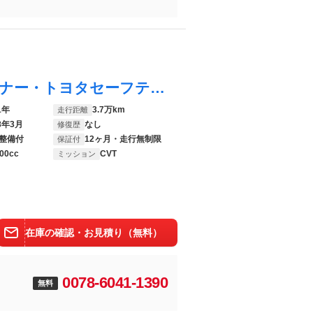
ＲＡＶ４ ＰＨＶ ブラックトーン ワンオーナー・トヨタセーフティセンス・フルセグナビ・全周囲カメラ・ＢＴオーディオ・ＬＥＤライト・パノラマルーフ・デジタルミラー・１９ＡＷ・ＡＣＣ・ＢＳＭ・ＥＴＣ・ＡＣ１００Ｖ・シートヒーター＋クーラー
1年
3.7万km
走行距離
8年3月
なし
修復歴
整備付
12ヶ月・走行無制限
保証付
00cc
CVT
ミッション
在庫の確認・お見積り（無料）
0078-6041-1390
無料