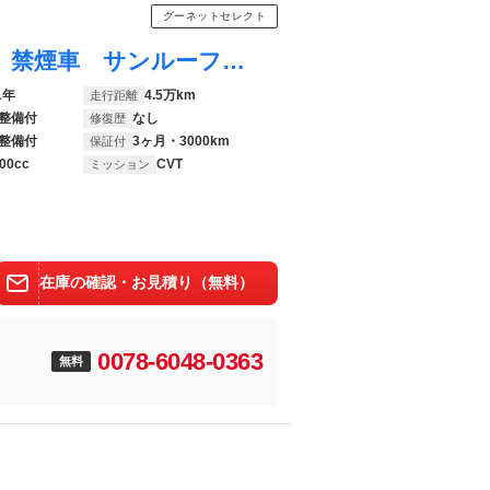
グーネットセレクト
ＲＡＶ４ ＰＨＶ ブラックトーン ４ＷＤ 禁煙車 サンルーフ 寒冷地仕様 純正９型ナビ 全周囲カメラ 衝突軽減 レーダークルーズコントロール ドラレコ ＥＴＣ シートエアコン シートヒーター オートハイビーム デジタルインナーミラー
1年
4.5万km
走行距離
整備付
なし
修復歴
整備付
3ヶ月・3000km
保証付
00cc
CVT
ミッション
在庫の確認・お見積り（無料）
0078-6048-0363
無料