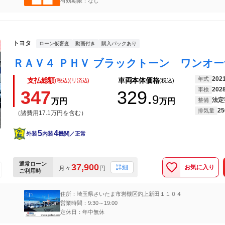
有効期限：なし
っております。 ※クーポンはご商談時に必ずご提示ください。
トヨタ
ローン仮審査
動画付き
購入パックあり
202
年式
支払総額
車両本体価格
(税込)(リ済込)
(税込)
202
車検
347
329.
9
法定
万円
万円
整備
25
排気量
（諸費用17.1万円を含む）
5
4
外装
内装
機関／正常
通常ローン
37,900
お気に入り
詳細
月々
円
ご利用時
住所：埼玉県さいたま市岩槻区釣上新田１１０４
営業時間：9:30～19:00
定休日：年中無休