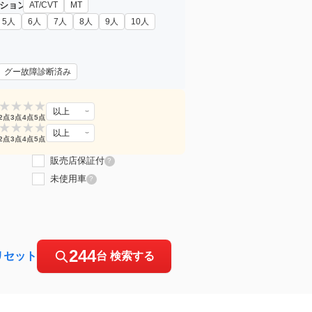
ション
AT/CVT
MT
5人
6人
7人
8人
9人
10人
グー故障診断済み
★
★
★
★
以上
2点
3点
4点
5点
★
★
★
★
以上
2点
3点
4点
5点
販売店保証付
?
未使用車
?
244
リセット
台 検索する