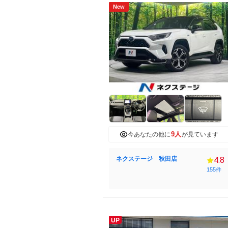
New
9人
今あなたの他に
が見ています
ネクステージ 秋田店
4.8
155件
UP