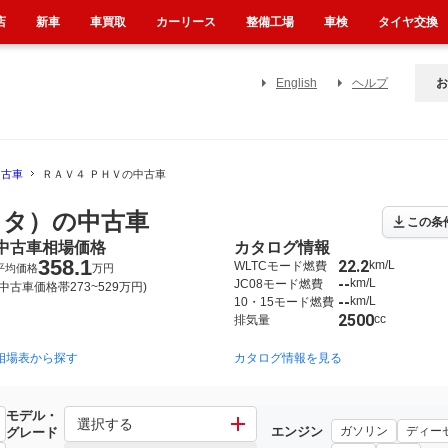
店
新車
車買取
カーリース
整備工場
車検
タイヤ交換
English
ヘルプ
お
中古車
ＲＡＶ４ ＰＨＶの中古車
ヨタ）の中古車
この条
中古車相場価格
カタログ情報
358.1
22.2
km/L
WLTCモード燃費
平均価格
万円
--
km/L
JC08モード燃費
(中古車価格帯273~529万円)
--
km/L
10・15モード燃費
2500
cc
排気量
相場表から探す
カタログ情報を見る
モデル・
選択する
エンジン
ガソリン
ディー
グレード