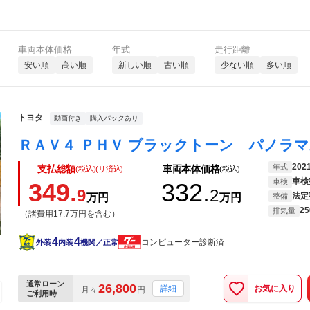
車両本体価格
年式
走行距離
安い順
高い順
新しい順
古い順
少ない順
多い順
トヨタ
動画付き
購入パックあり
202
年式
支払総額
車両本体価格
(税込)(リ済込)
(税込)
車検
車検
349.
332.
9
2
法定
万円
万円
整備
25
排気量
（諸費用17.7万円を含む）
4
4
コンピューター診断済
外装
内装
機関／正常
通常ローン
26,800
お気に入り
詳細
月々
円
ご利用時