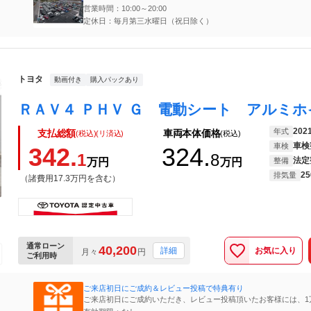
営業時間：10:00～20:00
定休日：毎月第三水曜日（祝日除く）
トヨタ
動画付き
購入パックあり
202
年式
支払総額
車両本体価格
(税込)(リ済込)
(税込)
車検
車検
342.
324.
1
8
法定
万円
万円
整備
25
排気量
（諸費用17.3万円を含む）
通常ローン
40,200
お気に入り
詳細
月々
円
ご利用時
ご来店初日にご成約＆レビュー投稿で特典有り
ご来店初日にご成約いただき、レビュー投稿頂いたお客様には、1
特典をご用意しております♪お客様のご協力に感謝したお気持ちの