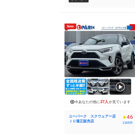
New
27人
今あなたの他に
が見ています
ユーパーク スクウェアー店
4.6
ＪＵ適正販売店
1368件