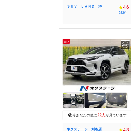
ＳＵＶ ＬＡＮＤ 堺
4.6
252件
UP
22人
今あなたの他に
が見ています
ネクステージ 刈谷店
4.8