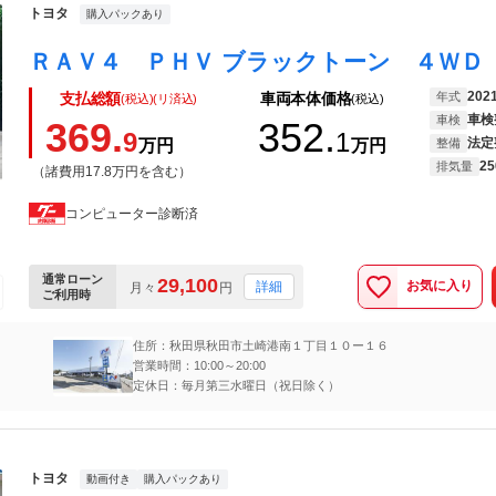
トヨタ
購入パックあり
202
年式
支払総額
車両本体価格
(税込)(リ済込)
(税込)
車検
車検
369.
352.
9
1
法定
万円
万円
整備
25
排気量
（諸費用17.8万円を含む）
コンピューター診断済
通常ローン
29,100
お気に入り
詳細
月々
円
ご利用時
住所：秋田県秋田市土崎港南１丁目１０ー１６
営業時間：10:00～20:00
定休日：毎月第三水曜日（祝日除く）
トヨタ
動画付き
購入パックあり