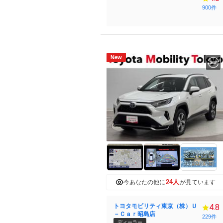
900件
New
24人
今あなたの他に
が見ています
トヨタモビリティ東京（株）Ｕ
4.8
－Ｃａｒ昭島店
229件
ディーラー