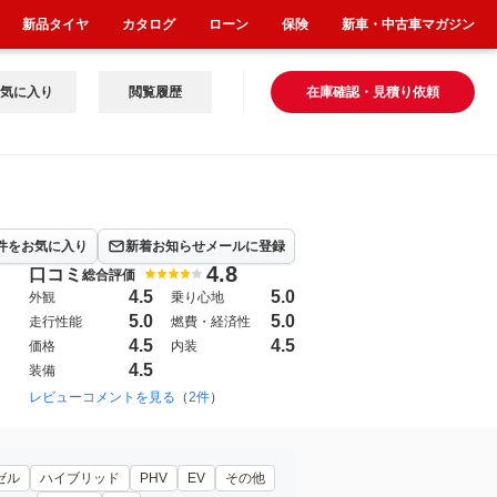
新品タイヤ
カタログ
ローン
保険
新車・中古車マガジン
気に入り
閲覧履歴
在庫確認・見積り依頼
件をお気に入り
新着お知らせメールに登録
4.8
口コミ
総合評価
4.5
5.0
外観
乗り心地
5.0
5.0
走行性能
燃費・経済性
4.5
4.5
価格
内装
4.5
装備
レビューコメントを見る
（
2件
）
ゼル
ハイブリッド
PHV
EV
その他