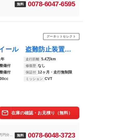
0078-6047-6595
無料
グーネットセレクト
ＲＡＶ４ ＰＨＶ Ｇ 電動シート アルミホイール 盗難防止装置 横滑り防止機能 フルセグＴＶ ドライブレコーダー キーレス ＡＣ１００Ｖ オートクルーズコントロール スマートキー 記録簿 プリクラッシュセーフティ ４ＷＤ
1年
5.4万km
走行距離
整備付
なし
修復歴
整備付
12ヶ月・走行無制限
保証付
00cc
CVT
ミッション
在庫の確認・お見積り（無料）
0078-6048-3723
万円分の
無料
特典とな