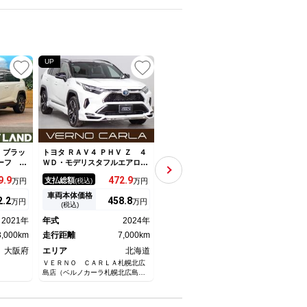
UP
UP
 ブラッ
トヨタ ＲＡＶ４ ＰＨＶ Ｚ ４
トヨタ ＲＡＶ４ ＰＨＶ Ｇ
トヨタ
ーフ 純
ＷＤ・モデリスタフルエアロ・
Ｚ 禁煙車 純正８インチナ
ンル
ナビキッ
パノラマルーフ・本州仕入・１
ビ フルセグＴＶ 全周囲カメ
メモ
9.
9
472.
9
304.
8
支払総額
支払総額
支払
万円
(税込)
万円
(税込)
万円
ーモニタ
０．５型ナビｐｌｕｓ・全周囲
ラ 電動リアゲート シートエ
ドラ
トモニタ
カメラ・デジタルＭ・ＢＳＭ・
アコン シートヒーター ＥＴ
ム 
車両本体価格
車両本体価格
車両
2.
2
458.
8
291.
8
万円
万円
万円
ィセンス
電動シート・シート＆ステアリ
Ｃ２．０ ステアリングヒータ
プ 
(税込)
(税込)
ー メモ
ングヒーター・ベンチレーショ
ー パワーシート レーダーク
続可
2021年
年式
2024年
年式
2022年
年式
ート ス
ン・ＨＵＤ・ワイヤレス充電
ルーズコントロール
示・
3,000km
走行距離
7,000km
走行距離
0km
レス
走行
大阪府
エリア
北海道
エリア
埼玉県
エリ
ＶＥＲＮＯ ＣＡＲＬＡ札幌北広
ジーアフターＭＥＧＡ越谷レイク
ネッツ
島店（ベルノカーラ札幌北広島
タウン店
浦店
店）