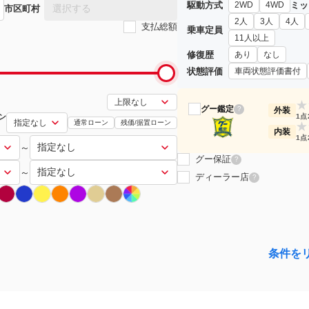
駆動方式
ミッ
2WD
4WD
選択する
市区町村
2人
3人
4人
支払総額
乗車定員
11人以上
修復歴
あり
なし
状態評価
車両状態評価書付
★
グー鑑定
?
外装
ン
1点
通常ローン
残価/据置ローン
★
内装
1点
～
グー保証
?
～
ディーラー店
?
条件を