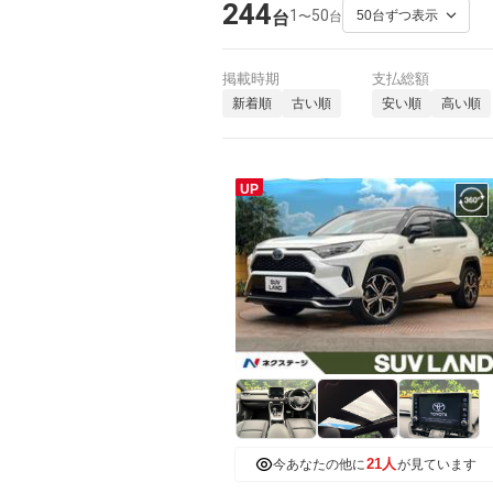
244
1
50
〜
台
台
掲載時期
支払総額
新着順
古い順
安い順
高い順
UP
21人
今あなたの他に
が見ています