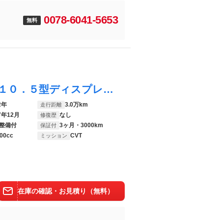
0078-6041-5653
無料
ＲＡＶ４ ＰＨＶ Ｚ パノラマルーフ 純正１０．５型ディスプレイ 全周囲カメラ 衝突軽減 レーダークルーズ ヘッドアップディスプレイ 合皮シート シートエアコン ＬＥＤヘッド パワーシート ＥＴＣ
2年
3.0万km
走行距離
7年12月
なし
修復歴
整備付
3ヶ月・3000km
保証付
00cc
CVT
ミッション
在庫の確認・お見積り（無料）