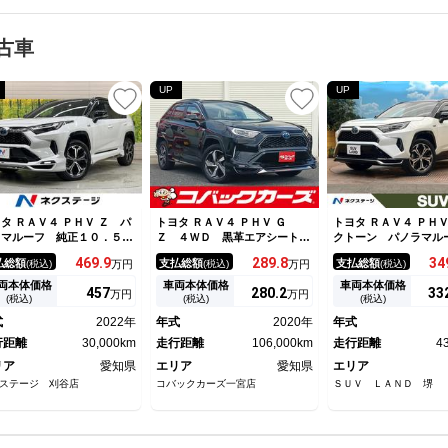
古車
UP
UP
タ ＲＡＶ４ ＰＨＶ Ｚ パ
トヨタ ＲＡＶ４ ＰＨＶ Ｇ
トヨタ ＲＡＶ４ ＰＨＶ
ラマルーフ 純正１０．５型
Ｚ ４ＷＤ 黒革エアシート
クトーン パノラマル
ィスプレイ 全周囲カメラ
モデリスタエアロ ９型ナビＴ
正９型ディスプレイ 
469.
9
289.
8
34
払総額
支払総額
支払総額
(税込)
万円
(税込)
万円
(税込)
突軽減 レーダークルーズ
Ｖ Ｂｌｕｅｔｏｏｔｈ ＬＥ
ト パノラミックビュ
ッドアップディスプレイ 合
Ｄ 全周囲カメラ ＥＴＣ 衝
ー ブラインドスッポ
両本体価格
車両本体価格
車両本体価格
457
280.
2
33
万円
万円
シート シートエアコン Ｌ
突軽減ブレーキ 障害物セン
ー トヨタセーフテ
(税込)
(税込)
(税込)
Ｄヘッド パワーシート Ｅ
サ クルーズコントロール 前
デジタルインナーミラ
式
2022年
年式
2020年
年式
Ｃ
席電動シート
リー機能付きパワーシ
行距離
30,000km
走行距離
106,000km
マートキー
走行距離
4
リア
愛知県
エリア
愛知県
エリア
ステージ 刈谷店
コバックカーズ一宮店
ＳＵＶ ＬＡＮＤ 堺