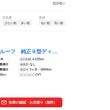
›
1
2
3
4
5
排気量
車検
少ない順
多い順
短い順
長い順
ＲＡＶ４ ＰＨＶ ブラックトーン パノラマルーフ 純正９型ディスプレイ ナビキット パノラミックビューモニター ブラインドスッポトモニター トヨタセーフティセンス デジタルインナーミラー メモリー機能付きパワーシート スマートキー
1年
4.3万km
走行距離
整備付
なし
修復歴
整備付
3ヶ月・3000km
保証付
00cc
CVT
ミッション
在庫の確認・お見積り（無料）