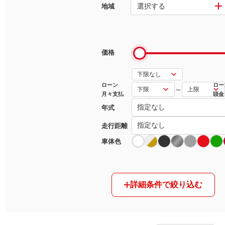
選択する
地域
マガジン
車カタログ
価格
自動車ローン
ローン
ロー
～
月々支払
頭金
保険
年式
レビュー
走行距離
車体色
価格相場
教習所
詳細条件で絞り込む
用語集