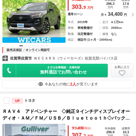
ｔｏｏｔｈ接続／ＥＴＣ／ＥＢＤ付ＡＢＳ／横滑り防止装置
286.3
17.6
303.
9
万円
万円
万円
34,400
通常ローン
月々
円
年式
2019年
走行
4.1万km
車検
車検整備付
排気
2000cc
整備
法定整備付
修復
なし
保証
保証付 (1ヶ月・1000km)
販売店保証
オンライン商談可
佐賀県佐賀市
ＷＥＣＡＲＳ（ウィーカーズ）佐賀北部バイパス店
お気に入り
まずは在庫確認・見積依頼
無料通話でお問い合わせ
2人
今あなたの他に
が見ています
トヨタ
UP
ＲＡＶ４ アドベンチャー ◇純正９インチディスプレイオー
ディオ・ＡＭ／ＦＭ／ＵＳＢ／Ｂｌｕｅｔｏｏｔｈ◇バックカ
メラ◇ビルトインＥＴＣ◇電子パーキングブレーキ・ＡＵＴ
支払総額
(税込)
本体価格
諸費用
Ｏ ＨＯＬＤ機能◇合皮レザーシート◇Ｄ席パワー
296.9
10.3
307.
2
万円
万円