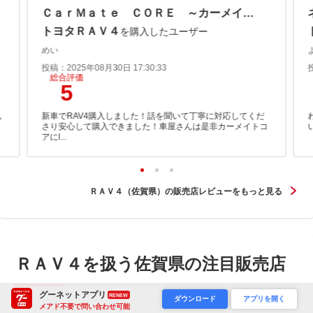
ＣａｒＭａｔｅ ＣＯＲＥ ～カーメイトコア～
トヨタＲＡＶ４
を購入したユーザー
めい
投稿：2025年08月30日 17:30:33
総合評価
5
私
新車でRAV4購入しました！話を聞いて丁寧に対応してくだ
よ
さり安心して購入できました！車屋さんは是非カーメイトコ
アにӏ...
ＲＡＶ４（佐賀県）の販売店レビューをもっと見る
ＲＡＶ４を扱う佐賀県の注目販売店
グーネットアプリ
RENEW
ダウンロード
アプリを開く
メアド不要で問い合わせ可能