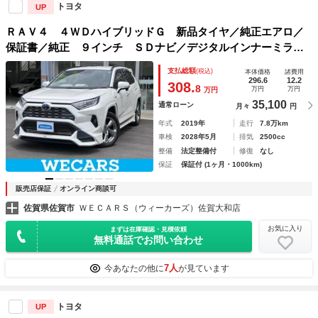
トヨタ
UP
ＲＡＶ４ ４ＷＤハイブリッドＧ 新品タイヤ／純正エアロ／
保証書／純正 ９インチ ＳＤナビ／デジタルインナーミラー
／トヨタセーフティセンス／車線逸脱防止支援システム／シー
支払総額
(税込)
本体価格
諸費用
ト 合皮／電動バックドア／ドライブレコーダー 前後
296.6
12.2
308.
8
万円
万円
万円
35,100
通常ローン
月々
円
年式
2019年
走行
7.8万km
車検
2028年5月
排気
2500cc
整備
法定整備付
修復
なし
保証
保証付 (1ヶ月・1000km)
販売店保証
オンライン商談可
佐賀県佐賀市
ＷＥＣＡＲＳ（ウィーカーズ）佐賀大和店
お気に入り
まずは在庫確認・見積依頼
無料通話でお問い合わせ
7人
今あなたの他に
が見ています
トヨタ
UP