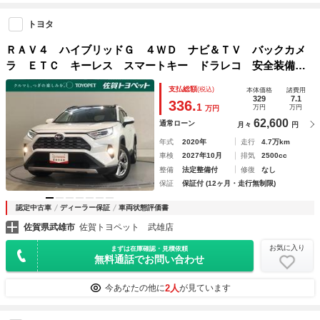
トヨタ
ＲＡＶ４ ハイブリッドＧ ４ＷＤ ナビ＆ＴＶ バックカメ
ラ ＥＴＣ キーレス スマートキー ドラレコ 安全装備
衝突被害軽減システム オートクルーズコントロール フル装
支払総額
(税込)
本体価格
諸費用
備 サンルーフ 電動シート ハイブリッド
329
7.1
336.
1
万円
万円
万円
62,600
通常ローン
月々
円
年式
2020年
走行
4.7万km
車検
2027年10月
排気
2500cc
整備
法定整備付
修復
なし
保証
保証付 (12ヶ月・走行無制限)
認定中古車
ディーラー保証
車両状態評価書
佐賀県武雄市
佐賀トヨペット 武雄店
お気に入り
まずは在庫確認・見積依頼
無料通話でお問い合わせ
2人
今あなたの他に
が見ています