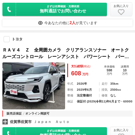
お気に入り
まずは在庫確認・見積依頼
無料通話でお問い合わせ
2人
今あなたの他に
が見ています
トヨタ
ＲＡＶ４ Ｚ 全周囲カメラ クリアランスソナー オートク
ルーズコントロール レーンアシスト パワーシート パーク
アシスト サンルーフ ＴＶ オートマチックハイビーム オ
支払総額
(税込)
本体価格
諸費用
ートライト 電動リアゲート アルミホイール
598
10
608
万円
万円
万円
年式
2026年
走行
35km
車検
2029年6月
排気
2500cc
整備
法定整備付
修復
なし
保証
保証付 (2029(令和11)年6月まで・60000k
販売店保証
オンライン商談可
佐賀県佐賀市
Ｊａｐａｎ Ａｕｔｏ
お気に入り
まずは在庫確認・見積依頼