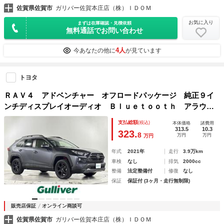
佐賀県佐賀市
ガリバー佐賀本庄店（株）ＩＤＯＭ
お気に入り
まずは在庫確認・見積依頼
無料通話でお問い合わせ
4人
今あなたの他に
が見ています
トヨタ
ＲＡＶ４ アドベンチャー オフロードパッケージ 純正９イ
ンチディスプレイオーディオ Ｂｌｕｅｔｏｏｔｈ アラウン
ドビューモニター パワーバックドア 純正１８インチアルミ
支払総額
(税込)
本体価格
諸費用
ホイール ＥＴＣ２．０ クリアランスソナー ＬＥＤヘッド
313.5
10.3
323.
8
万円
万円
万円
ライト スマートキー
年式
2021年
走行
3.9万km
車検
なし
排気
2000cc
整備
法定整備付
修復
なし
保証
保証付 (3ヶ月・走行無制限)
販売店保証
オンライン商談可
佐賀県佐賀市
ガリバー佐賀本庄店（株）ＩＤＯＭ