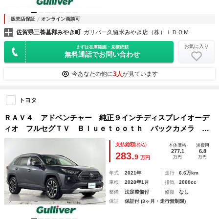
販売店保証
オンライン商談可
佐賀県三養基郡みやき町
ガリバー久留米みやき店（株）ＩＤＯＭ
お気に入り
まずは在庫確認・見積依頼
無料通話でお問い合わせ
3人
今あなたの他に
が見ています
トヨタ
ＲＡＶ４ アドベンチャー 純正９インチディスプレイオーデ
ィオ フルセグＴＶ Ｂｌｕｅｔｏｏｔｈ バックカメラ ド
ライブレコーダー パワーシ－ト ビルトインＥＴＣ 純正１
支払総額
(税込)
本体価格
諸費用
９インチアルミホイール コーナーセンサー ＬＥＤライト
277.1
6.8
283.
9
万円
万円
万円
年式
2021年
走行
6.6万km
車検
2028年1月
排気
2000cc
整備
法定整備付
修復
なし
保証
保証付 (3ヶ月・走行無制限)