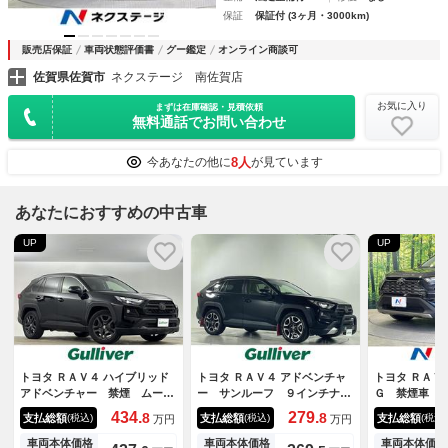
保証
保証付 (3ヶ月・3000km)
販売店保証
車両状態評価書
グー鑑定
オンライン商談可
佐賀県佐賀市
ネクステージ 南佐賀店
お気に入り
まずは在庫確認・見積依頼
無料通話でお問い合わせ
8人
今あなたの他に
が見ています
あなたにおすすめの中古車
UP
UP
トヨタ ＲＡＶ４ ハイブリッド
トヨタ ＲＡＶ４ アドベンチャ
トヨタ ＲＡＶ
アドベンチャー 禁煙 ムーン
ー サンルーフ ９インチナビ
Ｇ 禁煙車 
ルーフ ＥＴＣ２．０ パワー
コネクト付ディスプレイオーデ
全周囲カメラ
434.
279.
8
8
支払総額
支払総額
支払総額
(税込)
(税込)
(税込)
万円
万円
バックドア 純正１０．５イ
ィオ Ｂｌｕｅｔｏｏｔｈ ビ
ステム レー
ンチナビ Ｂｌｕｅｔｏｏｔ
ルトインＥＴＣ 純正１９イン
動リアゲート
車両本体価格
車両本体価格
車両本体価格