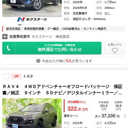
年式
2025年
走行
1.7万km
車検
2028年9月
排気
2500cc
整備
法定整備付
修復
なし
保証
保証付 (3ヶ月・3000km)
販売店保証
車両状態評価書
グー鑑定
OBD診断済み
オンライン商談可
佐賀県佐賀市
ネクステージ 南佐賀店
お気に入り
まずは在庫確認・見積依頼
無料通話でお問い合わせ
5人
今あなたの他に
が見ています
トヨタ
UP
ＲＡＶ４ ４ＷＤアドベンチャーオフロードパッケージ 保証
書／純正 ９インチ ＳＤナビ／デジタルインナーミラー／衝
突安全装置／シートヒーター 前席／車線逸脱防止支援システ
支払総額
(税込)
本体価格
諸費用
ム／ドライブレコーダー 前後／ヘッドランプ ＨＩＤ／Ｂｌ
311.9
10.9
322.
8
万円
万円
万円
ｕｅｔｏｏｔｈ接続
37,100
通常ローン
月々
円
年式
2022年
走行
4.3万km