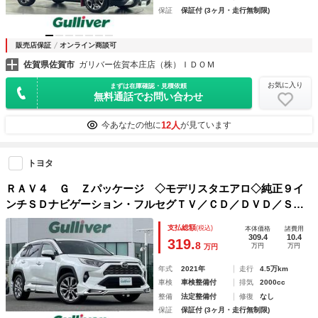
保証
保証付 (3ヶ月・走行無制限)
販売店保証
オンライン商談可
佐賀県佐賀市
ガリバー佐賀本庄店（株）ＩＤＯＭ
お気に入り
まずは在庫確認・見積依頼
無料通話でお問い合わせ
12人
今あなたの他に
が見ています
トヨタ
ＲＡＶ４ Ｇ Ｚパッケージ ◇モデリスタエアロ◇純正９イ
ンチＳＤナビゲーション・フルセグＴＶ／ＣＤ／ＤＶＤ／ＳＤ
／Ｂｌｕｅｔｏｏｔｈ◇バックカメラ◇ビルトインＥＴＣ２．
支払総額
(税込)
本体価格
諸費用
０◇ハンズフリーパワーバックドア◇電子パーキング
309.4
10.4
319.
8
万円
万円
万円
年式
2021年
走行
4.5万km
車検
車検整備付
排気
2000cc
整備
法定整備付
修復
なし
保証
保証付 (3ヶ月・走行無制限)