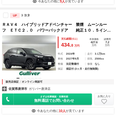
9人
今あなたの他に
が見ています
トヨタ
UP
ＲＡＶ４ ハイブリッドアドベンチャー 禁煙 ムーンルー
フ ＥＴＣ２．０ パワーバックドア 純正１０．５インチ
ナビ Ｂｌｕｅｔｏｏｔｈ Ｔｏｙｏｔａ Ｓａｆｅｔｙ Ｓ
支払総額
(税込)
本体価格
諸費用
ｅｎｓｅ パワーシート ルーフレール シートヒーター ベ
427.6
7.2
434.
8
万円
万円
万円
ンチレーション
年式
2024年
走行
3.1万km
車検
2027年9月
排気
2500cc
整備
法定整備付
修復
なし
保証
保証付 (3ヶ月・走行無制限)
販売店保証
オンライン商談可
佐賀県唐津市
ガリバー唐津店
お気に入り
まずは在庫確認・見積依頼
無料通話でお問い合わせ
10人
今あなたの他に
が見ています