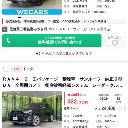
車検
2027年4月
排気
2000cc
整備
法定整備付
修復
なし
保証
保証付 (1ヶ月・1000km)
販売店保証
車両状態評価書
グー鑑定
OBD診断済み
オンライン商談可
佐賀県三養基郡みやき町
ＷＥＣＡＲＳ（ウィーカーズ）久留米店
お気に入り
まずは在庫確認・見積依頼
無料通話でお問い合わせ
8人
今あなたの他に
が見ています
トヨタ
UP
ＲＡＶ４ Ｇ Ｚパッケージ 禁煙車 サンルーフ 純正９型
ＤＡ 全周囲カメラ 衝突被害軽減システム レーダークルー
ズ ＢＳＭ 電動リアゲート レザー調シート メモリー機能
支払総額
(税込)
本体価格
諸費用
付きパワーシート ドラレコ コーナーセンサー デジタルミ
310.9
12
322.
9
万円
万円
万円
ラー
24,400
通常ローン
月々
円
年式
2020年
走行
3.7万km
車検
2027年12月
排気
2000cc
整備
法定整備付
修復
なし