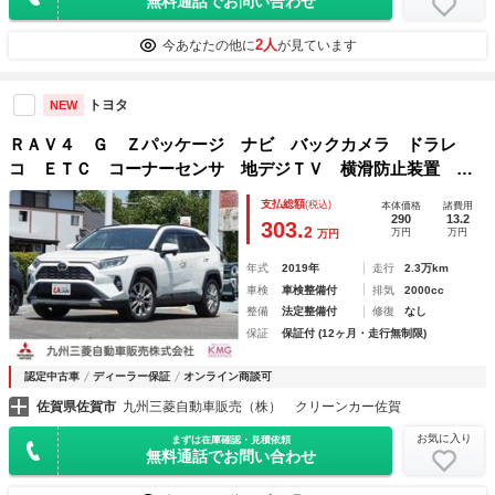
無料通話でお問い合わせ
2人
今あなたの他に
が見ています
トヨタ
NEW
ＲＡＶ４ Ｇ Ｚパッケージ ナビ バックカメラ ドラレ
コ ＥＴＣ コーナーセンサ 地デジＴＶ 横滑防止装置 ア
ルミ Ａクルコン ＥＴＣ付 デュアルエアバッグ 盗難防止
支払総額
(税込)
本体価格
諸費用
システム オートエアコン ＡＢＳ ＡＷＤ ＬＥＤランプ
290
13.2
303.
2
万円
万円
万円
年式
2019年
走行
2.3万km
車検
車検整備付
排気
2000cc
整備
法定整備付
修復
なし
保証
保証付 (12ヶ月・走行無制限)
認定中古車
ディーラー保証
オンライン商談可
佐賀県佐賀市
九州三菱自動車販売（株） クリーンカー佐賀
お気に入り
まずは在庫確認・見積依頼
無料通話でお問い合わせ