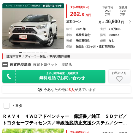
ートクルーズコントロール フル装備 電動シート
支払総額
(税込)
本体価格
諸費用
250
12.8
262.
8
万円
万円
万円
46,900
通常ローン
月々
円
年式
2021年
走行
7.0万km
車検
車検整備付
排気
2000cc
整備
法定整備付
修復
なし
保証
保証付 (12ヶ月・走行無制限)
認定中古車
ディーラー保証
車両状態評価書
佐賀県鹿島市
佐賀トヨペット 鹿島店
お気に入り
まずは在庫確認・見積依頼
無料通話でお問い合わせ
6人
今あなたの他に
が見ています
トヨタ
ＲＡＶ４ ４ＷＤアドベンチャー 保証書／純正 ＳＤナビ／
トヨタセーフティセンス／車線逸脱防止支援システム／シー
ト 合皮／ヘッドランプ ＬＥＤ／ＵＳＢジャック／Ｂｌｕｅ
支払総額
(税込)
本体価格
諸費用