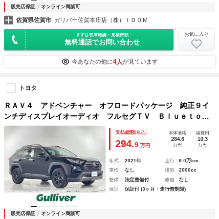
販売店保証
オンライン商談可
佐賀県佐賀市
ガリバー佐賀本庄店（株）ＩＤＯＭ
お気に入り
まずは在庫確認・見積依頼
無料通話でお問い合わせ
4人
今あなたの他に
が見ています
トヨタ
ＲＡＶ４ アドベンチャー オフロードパッケージ 純正９イ
ンチディスプレイオーディオ フルセグＴＶ Ｂｌｕｅｔｏｏ
ｔｈ ＡｐｐｌｅＣａｒＰｌａｙ バックカメラ ドライブレ
支払総額
(税込)
本体価格
諸費用
コーダー パワーシ－ト ビルトインＥＴＣ ＬＥＤヘッドラ
284.6
10.3
294.
9
万円
万円
万円
イト ルーフレール
年式
2021年
走行
6.0万km
車検
なし
排気
2000cc
整備
法定整備付
修復
なし
保証
保証付 (3ヶ月・走行無制限)
販売店保証
オンライン商談可