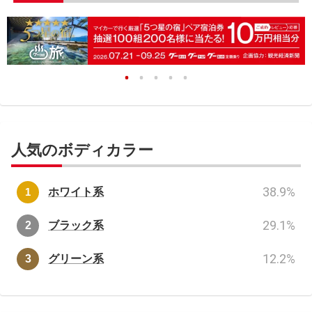
人気のボディカラー
38.9
%
ホワイト系
29.1
%
ブラック系
12.2
%
グリーン系