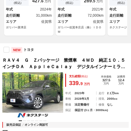
427.
269.
6
5
万円
万円
ｈ Ｔｏｙｏｔａ Ｓａｆｅｔ
チアルミホイール レーダーク
コン メモリ
(税込)
(税込)
(税込)
ｙ Ｓｅｎｓｅ パワーシー
ルーズコントロール ブライン
シート コー
年式
2024年
年式
2021年
年式
ト ルーフレール シートヒー
ドスポットモニター コーナー
ルセグＴＶ 
走行距離
31,000km
走行距離
72,000km
走行距離
ター ベンチレーション
センサー
ＴＣ
エリア
佐賀県
エリア
佐賀県
エリア
ガリバー唐津店
ガリバー佐賀本庄店（株）ＩＤＯ
ネクステージ 
Ｍ
トヨタ
NEW
ＲＡＶ４ Ｇ Ｚパッケージ 禁煙車 ４ＷＤ 純正１０．５
インチＤＡ ＡｐｐｌｅＣａｌａｙ デジタルインナーミラ
ー セーフティセンス レーダークルーズコントロール パワ
支払総額
(税込)
本体価格
諸費用
ーバックドア ブラインドスポットモニター スマートエント
327.5
12.4
339.
9
万円
万円
万円
リー
年式
2023年
走行
2.1万km
車検
2028年3月
排気
2000cc
整備
法定整備付
修復
なし
保証
保証付 (3ヶ月・3000km)
販売店保証
オンライン商談可