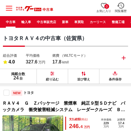
0
お気に入り
閲覧履歴
中古車
輸入車
中古車販売店
新車
車買取
カーリース
整備工場
トヨタＲＡＶ４の中古車（佐賀県）
総合評価
平均価格
燃費
（WLTCモード）
4.0
327.6
17.8
万円
km/l
掲載台数
24
台
絞り込む
並び替え
条件保存
トヨタ
NEW
ＲＡＶ４ Ｇ Ｚパッケージ 禁煙車 純正９型ＳＤナビ バ
ックカメラ 衝突被害軽減システム レーダークルーズ ＢＳ
Ｍ 電動リアゲート パワーシート ドラレコ デジタルイン
支払総額
(税込)
本体価格
諸費用
ナーミラー コーナーセンサー ＬＥＤヘッド ビルトインＥ
229
17.4
246.
4
万円
万円
万円
ＴＣ