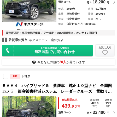
18,200
通常ローン
月々
円
年式
2019年
走行
8.2万km
車検
車検整備付
排気
2000cc
整備
法定整備付
修復
なし
保証
保証付 (3ヶ月・3000km)
販売店保証
車両状態評価書
グー鑑定
OBD診断済み
オンライン商談可
佐賀県佐賀市
ネクステージ 南佐賀店
お気に入り
まずは在庫確認・見積依頼
無料通話でお問い合わせ
20人
今あなたの他に
が見ています
トヨタ
UP
ＲＡＶ４ ハイブリッドＧ 禁煙車 純正１０型ナビ 全周囲
カメラ 衝突被害軽減システム レーダークルーズ 電動リア
ゲート 前席シートエアコン メモリー機能付きパワーシー
支払総額
(税込)
本体価格
諸費用
ト コーナーセンサー フルセグＴＶ ＬＥＤヘッド ＥＴＣ
426.6
13.3
439.
9
万円
万円
万円
33,400
通常ローン
月々
円