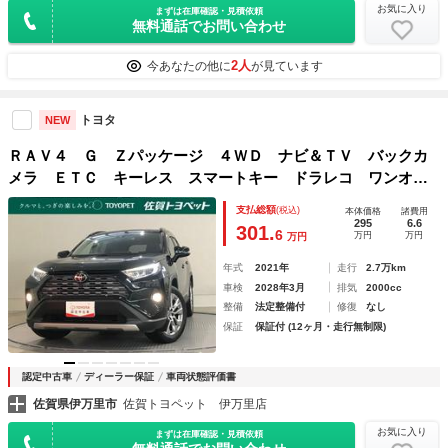
お気に入り
まずは在庫確認・見積依頼
無料通話でお問い合わせ
2人
今あなたの他に
が見ています
トヨタ
NEW
ＲＡＶ４ Ｇ Ｚパッケージ ４ＷＤ ナビ＆ＴＶ バックカ
メラ ＥＴＣ キーレス スマートキー ドラレコ ワンオー
ナー 安全装備 衝突被害軽減システム オートクルーズコン
支払総額
(税込)
本体価格
諸費用
トロール フル装備 電動シート
295
6.6
301.
6
万円
万円
万円
年式
2021年
走行
2.7万km
車検
2028年3月
排気
2000cc
整備
法定整備付
修復
なし
保証
保証付 (12ヶ月・走行無制限)
認定中古車
ディーラー保証
車両状態評価書
佐賀県伊万里市
佐賀トヨペット 伊万里店
お気に入り
まずは在庫確認・見積依頼