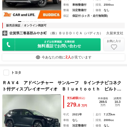
車検
車検整備付
排気
2500cc
整備
法定整備付
修復
なし
保証
保証付 (1ヶ月・走行無制限)
販売店保証
オンライン商談可
佐賀県三養基郡みやき町
（株）ＢＵＤＤＩＣＡ（バディカ） 久留米支社
お気に入り
まずは在庫確認・見積依頼
無料通話でお問い合わせ
2人
今あなたの他に
が見ています
トヨタ
ＲＡＶ４ アドベンチャー サンルーフ ９インチナビコネク
ト付ディスプレイオーディオ Ｂｌｕｅｔｏｏｔｈ ビルトイ
ンＥＴＣ 純正１９インチアルミホイール レーダークルーズ
支払総額
(税込)
本体価格
諸費用
コントロール ブラインドスポットモニター コーナーセンサ
269.5
10.3
279.
8
万円
万円
万円
ー
年式
2021年
走行
7.2万km
車検
なし
排気
2000cc
整備
法定整備付
修復
なし