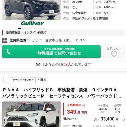
年式
2020年
走行
3.3万km
車検
なし
排気
2000cc
整備
法定整備付
修復
なし
保証
保証付 (3ヶ月・走行無制限)
販売店保証
オンライン商談可
佐賀県佐賀市
ガリバー佐賀本庄店（株）ＩＤＯＭ
お気に入り
まずは在庫確認・見積依頼
無料通話でお問い合わせ
2人
今あなたの他に
が見ています
トヨタ
グーネットセレクト
ＲＡＶ４ ハイブリッドＧ 車検整備 禁煙 ９インチＤＡ
パノラミックビューＭ セーフティセンス パワーバックド
ア ＬＥＤヘッド スマートキー クリアランスソナー ステ
支払総額
(税込)
本体価格
諸費用
アヒーター 黒合皮シート パワーシート 快適温熱シート
338.5
11.3
349.
8
万円
万円
万円
33,400
通常ローン
月々
円
年式
2021年
走行
3.1万km