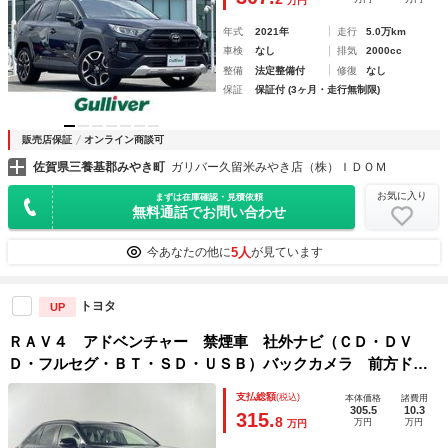
万円
年式
2021年
走行
5.0万km
車検
なし
排気
2000cc
整備
法定整備付
修復
なし
保証
保証付 (3ヶ月・走行無制限)
販売店保証
オンライン商談可
佐賀県三養基郡みやき町
ガリバー久留米みやき店（株）ＩＤＯＭ
お気に入り
まずは在庫確認・見積依頼
無料通話でお問い合わせ
5人
今あなたの他に
が見ています
トヨタ
UP
ＲＡＶ４ アドベンチャー 禁煙車 社外ナビ（ＣＤ・ＤＶ
Ｄ・フルセグ・ＢＴ・ＳＤ・ＵＳＢ）バックカメラ 前方ドラ
イブレコーダー ＥＴＣ クリアランスソナー トヨタセーフ
支払総額
(税込)
本体価格
諸費用
ティーセンス（プリクラッシュセーフティ・ロードサインアシ
305.5
10.3
315.
8
万円
万円
万円
スト