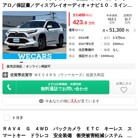
アロ／保証書／ディスプレイオーディオ＋ナビ１０．５インチ
／デジタルインナーミラー／トヨタセーフティセンス／シート
支払総額
(税込)
本体価格
諸費用
ヒーター 全席／パノラミックビューモニター
412.1
11.7
423.
8
万円
万円
万円
51,300
通常ローン
月々
円
年式
2024年
走行
3.9万km
車検
2027年5月
排気
2500cc
整備
法定整備付
修復
なし
保証
保証付 (1ヶ月・1000km)
販売店保証
オンライン商談可
佐賀県佐賀市
ＷＥＣＡＲＳ（ウィーカーズ）佐賀大和店
お気に入り
まずは在庫確認・見積依頼
無料通話でお問い合わせ
2人
今あなたの他に
が見ています
トヨタ
ＲＡＶ４ Ｇ ４ＷＤ バックカメラ ＥＴＣ キーレス ス
マートキー ドラレコ 安全装備 衝突被害軽減システム オ