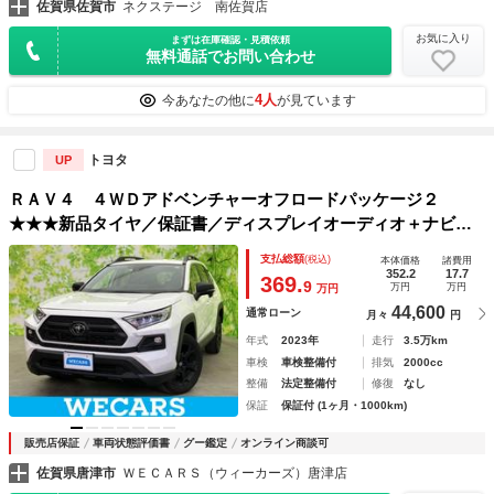
佐賀県佐賀市
ネクステージ 南佐賀店
お気に入り
まずは在庫確認・見積依頼
無料通話でお問い合わせ
4人
今あなたの他に
が見ています
トヨタ
UP
ＲＡＶ４ ４ＷＤアドベンチャーオフロードパッケージ２
★★★新品タイヤ／保証書／ディスプレイオーディオ＋ナビ１
０インチ／デジタルインナーミラー／衝突安全装置／シートヒ
支払総額
(税込)
本体価格
諸費用
ーター／車線逸脱防止支援システム／シート 合皮／電動バッ
352.2
17.7
369.
9
万円
万円
万円
クドア
44,600
通常ローン
月々
円
年式
2023年
走行
3.5万km
車検
車検整備付
排気
2000cc
整備
法定整備付
修復
なし
保証
保証付 (1ヶ月・1000km)
販売店保証
車両状態評価書
グー鑑定
オンライン商談可
佐賀県唐津市
ＷＥＣＡＲＳ（ウィーカーズ）唐津店