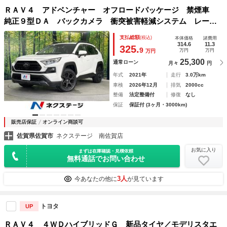
ＲＡＶ４ アドベンチャー オフロードパッケージ 禁煙車
純正９型ＤＡ バックカメラ 衝突被害軽減システム レーダ
ークルーズ 電動リアゲート 前席シートエアコン パワーシ
支払総額
(税込)
本体価格
諸費用
ート ドラレコ 合皮レザーシート コーナーセンサー ＬＥ
314.6
11.3
325.
9
万円
万円
万円
Ｄヘッド ルーフレール
25,300
通常ローン
月々
円
年式
2021年
走行
3.0万km
車検
2026年12月
排気
2000cc
整備
法定整備付
修復
なし
保証
保証付 (3ヶ月・3000km)
販売店保証
オンライン商談可
佐賀県佐賀市
ネクステージ 南佐賀店
お気に入り
まずは在庫確認・見積依頼
無料通話でお問い合わせ
3人
今あなたの他に
が見ています
トヨタ
UP
ＲＡＶ４ ４ＷＤハイブリッドＧ 新品タイヤ／モデリスタエ