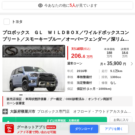
5人
今あなたの他に
が見ています
トヨタ
プロボックス ＧＬ ＷＩＬＤＢＯＸ／ワイルドボックスコン
プリート／スモーキーブルー／オーバーフェンダー／深リムワ
イドホイール／カスタムヘッドライト／リフトアップ／ＥＴＣ
支払総額
(税込)
本体価格
諸費用
搭載／ブラウンシートカバー／アウトドアカスタム
188
18.6
206.
6
万円
万円
万円
35,900
通常ローン
月々
円
年式
2016年
走行
5.1万km
車検
車検整備付
排気
1300cc
整備
法定整備付
修復
なし
保証
保証付 (1ヶ月・1000km)
販売店保証
車両状態評価書
グー鑑定
OBD診断済み
オンライン商談可
ローン仮審査
大阪府寝屋川市
プロボックス専門店 オフロード・アウトドアカスタム専門店 ＪＵ適正販売店 株式会社エスコーポレーション
お気に入り
まずは在庫確認・見積依頼
無料通話でお問い合わせ
グーネットアプリ
RENEW
ダウンロード
アプリを開く
メアド不要で問い合わせ可能