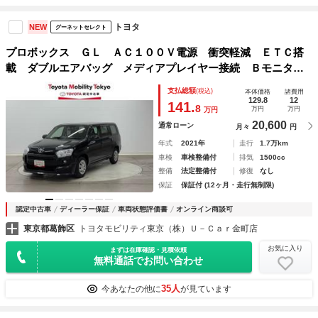
トヨタ
NEW
グーネットセレクト
プロボックス ＧＬ ＡＣ１００Ｖ電源 衝突軽減 ＥＴＣ搭
載 ダブルエアバッグ メディアプレイヤー接続 Ｂモニタ
点検記録簿 イモビライザー ワンセグＴＶ 運転席エアバッ
支払総額
(税込)
本体価格
諸費用
ク ドライブレコーダー ＥＳＣ ＴＶ ＡＣ ＡＢＳ
129.8
12
141.
8
万円
万円
万円
20,600
通常ローン
月々
円
年式
2021年
走行
1.7万km
車検
車検整備付
排気
1500cc
整備
法定整備付
修復
なし
保証
保証付 (12ヶ月・走行無制限)
認定中古車
ディーラー保証
車両状態評価書
オンライン商談可
東京都葛飾区
トヨタモビリティ東京（株）Ｕ－Ｃａｒ金町店
お気に入り
まずは在庫確認・見積依頼
無料通話でお問い合わせ
35人
今あなたの他に
が見ています