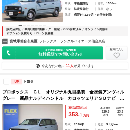
車検
車検整備付
排気
1500cc
整備
法定整備付
修復
なし
保証
保証付 (12ヶ月・走行無制限)
販売店保証
車両状態評価書
グー鑑定
OBD診断済み
オンライン商談可
オプション見積り可
ローン仮審査
宮城県仙台市泉区
フレックス ランクルハイエース仙台泉店
お気に入り
まずは在庫確認・見積依頼
無料通話でお問い合わせ
11人
今あなたの他に
が見ています
トヨタ
UP
プロボックス ＧＬ オリジナル丸目換装 全塗装アンヴィル
グレー 新品ナルディハンドル カロッツェリアＳＤナビ バ
ックカメラ ＥＴＣ 新品シートカバー 新品マット 新品Ｔ
支払総額
(税込)
本体価格
諸費用
ＯＹＯオープンカントリーＨ／ＴＩＩタイヤ 本州仕入
329.8
23.3
353.
1
万円
万円
万円
年式
2020年
走行
5.4万km