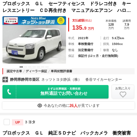
プロボックス ＧＬ セーフティセンス ドラレコ付き キー
レスエントリー ＣＤ再生付き マニュアルエアコン ハロゲ
ンライト ＥＴＣ アイドリングストップ ワンセグメモリー
支払総額
(税込)
本体価格
諸費用
ナビ シート素材モケット パワステ
128
7.9
135.
9
万円
万円
万円
年式
2021年
走行
5.6万km
車検
車検整備付
排気
1500cc
整備
法定整備付
修復
なし
保証
保証付 (12ヶ月・走行無制限)
認定中古車
ディーラー保証
車両状態評価書
静岡県静岡市葵区
ネッツトヨタ静浜（株） 沓谷マイカーセンター
お気に入り
まずは在庫確認・見積依頼
無料通話でお問い合わせ
26人
今あなたの他に
が見ています
トヨタ
UP
プロボックス ＧＬ 純正ＳＤナビ バックカメラ 衝突被害