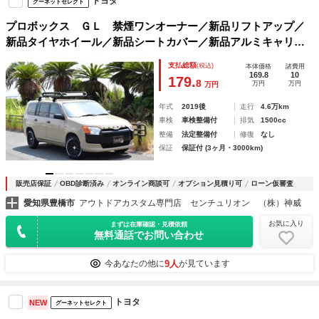
トヨタ
グーネットセレクト
プロボックス ＧＬ 禁煙ワンオーナー／新品リフトアップ／
新品タイヤホイール／新品シートカバー／新品アルミキャリア
／セーフティセンス／プリクラッシュ／レーンキープ／オート
支払総額
(税込)
本体価格
諸費用
ハイビーム／ナビＴＶ／Ｂカメラ／キーレス／電格ミラー
169.8
10
179.
8
万円
万円
万円
年式
2019後
走行
4.6万km
車検
車検整備付
排気
1500cc
整備
法定整備付
修復
なし
保証
保証付 (3ヶ月・3000km)
販売店保証
OBD診断済み
オンライン商談可
オプション見積り可
ローン仮審査
愛知県豊橋市
アウトドアカスタム専門店 センチュリオン （株）神威
お気に入り
まずは在庫確認・見積依頼
無料通話でお問い合わせ
9人
今あなたの他に
が見ています
トヨタ
NEW
グーネットセレクト