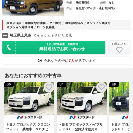
整備
法定整備付
修復
なし
保証
保証付 (12ヶ月・走行無制限)
販売店保証
車両状態評価書
グー鑑定
OBD診断済み
オンライン商談可
オプション見積り可
ローン仮審査
埼玉県上尾市
Ｒｅｎｏｃａさいたま店
お気に入り
まずは在庫確認・見積依頼
無料通話でお問い合わせ
7人
今あなたの他に
が見ています
あなたにおすすめの中古車
UP
UP
UP
トヨタ プロボックス ＤＸコン
トヨタ プロボックス ハイブリ
トヨタ プロボ
フォート 禁煙車 ＳＤナビ
ッドＧＬ 登録済未使用車 レ
ッドＧＸ デ