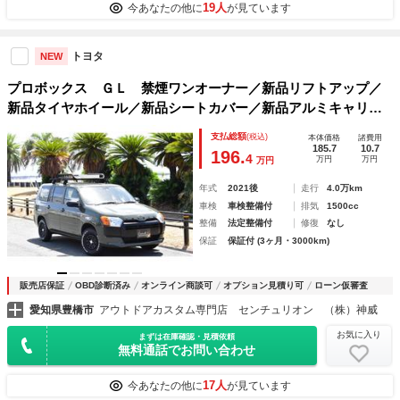
19人
今あなたの他に
が見ています
トヨタ
NEW
プロボックス ＧＬ 禁煙ワンオーナー／新品リフトアップ／
新品タイヤホイール／新品シートカバー／新品アルミキャリア
／セーフティセンス／プリクラッシュ／レーンキープ／オート
支払総額
(税込)
本体価格
諸費用
ハイビーム／ナビ／バックカメラ／キーレス／電格ミラー
185.7
10.7
196.
4
万円
万円
万円
年式
2021後
走行
4.0万km
車検
車検整備付
排気
1500cc
整備
法定整備付
修復
なし
保証
保証付 (3ヶ月・3000km)
販売店保証
OBD診断済み
オンライン商談可
オプション見積り可
ローン仮審査
愛知県豊橋市
アウトドアカスタム専門店 センチュリオン （株）神威
お気に入り
まずは在庫確認・見積依頼
無料通話でお問い合わせ
17人
今あなたの他に
が見ています