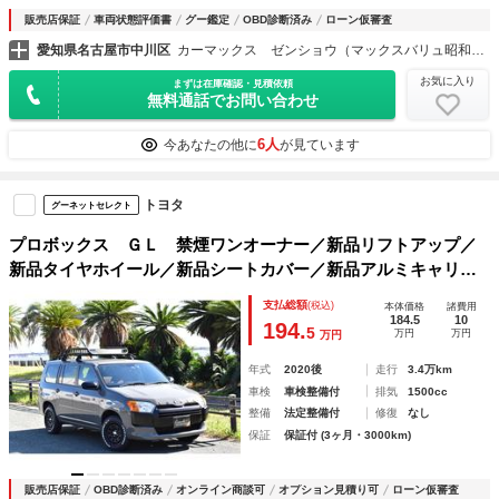
販売店保証
車両状態評価書
グー鑑定
OBD診断済み
ローン仮審査
愛知県名古屋市中川区
カーマックス ゼンショウ（マックスバリュ昭和橋）
お気に入り
まずは在庫確認・見積依頼
無料通話でお問い合わせ
6人
今あなたの他に
が見ています
トヨタ
グーネットセレクト
プロボックス ＧＬ 禁煙ワンオーナー／新品リフトアップ／
新品タイヤホイール／新品シートカバー／新品アルミキャリア
／セーフティーセンス／プリクラッシュ／レーンキープ／オー
支払総額
(税込)
本体価格
諸費用
トハイビーム／ナビ／Ｂカメラ／ＥＴＣ／電格ドアミラー
184.5
10
194.
5
万円
万円
万円
年式
2020後
走行
3.4万km
車検
車検整備付
排気
1500cc
整備
法定整備付
修復
なし
保証
保証付 (3ヶ月・3000km)
販売店保証
OBD診断済み
オンライン商談可
オプション見積り可
ローン仮審査