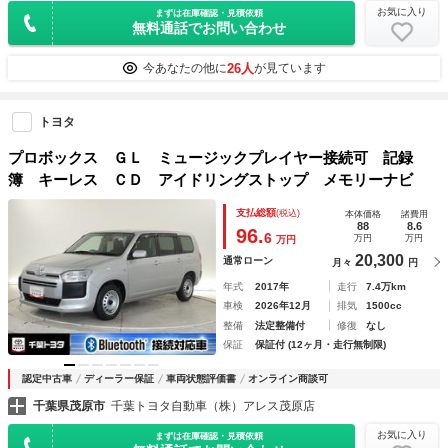
お気に入り
まずは在庫確認・見積依頼
無料通話でお問い合わせ
26人
今あなたの他に
が見ています
トヨタ
プロボックス ＧＬ ミュージックプレイヤー接続可 記録
簿 キーレス ＣＤ アイドリングストップ メモリーナビ
支払総額
(税込)
本体価格
諸費用
88
8.6
96.
6
万円
万円
万円
20,300
通常ローン
月々
円
年式
2017年
走行
7.4万km
車検
2026年12月
排気
1500cc
整備
法定整備付
修復
なし
保証
保証付 (12ヶ月・走行無制限)
認定中古車
ディーラー保証
車両状態評価書
オンライン商談可
千葉県茂原市
千葉トヨタ自動車（株）アレス茂原店
お気に入り
まずは在庫確認・見積依頼