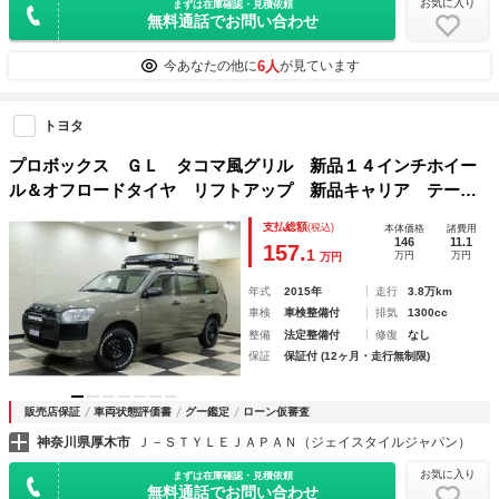
お気に入り
まずは在庫確認・見積依頼
無料通話でお問い合わせ
6人
今あなたの他に
が見ています
トヨタ
プロボックス ＧＬ タコマ風グリル 新品１４インチホイー
ル＆オフロードタイヤ リフトアップ 新品キャリア テール
レンズキャンディースモーク塗装 色替車
支払総額
(税込)
本体価格
諸費用
146
11.1
157.
1
万円
万円
万円
年式
2015年
走行
3.8万km
車検
車検整備付
排気
1300cc
整備
法定整備付
修復
なし
保証
保証付 (12ヶ月・走行無制限)
販売店保証
車両状態評価書
グー鑑定
ローン仮審査
神奈川県厚木市
Ｊ－ＳＴＹＬＥＪＡＰＡＮ（ジェイスタイルジャパン）
お気に入り
まずは在庫確認・見積依頼
無料通話でお問い合わせ