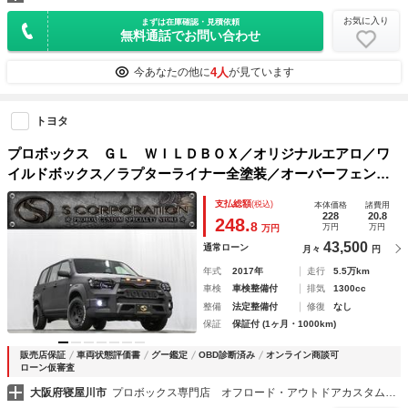
お気に入り
まずは在庫確認・見積依頼
無料通話でお問い合わせ
4人
今あなたの他に
が見ています
トヨタ
プロボックス ＧＬ ＷＩＬＤＢＯＸ／オリジナルエアロ／ワ
イルドボックス／ラプターライナー全塗装／オーバーフェンダ
ー／深リムラプターホイール／オフロードカスタム／オリジナ
支払総額
(税込)
本体価格
諸費用
ルヘッド／鉄筋風ヘッドライト・テールライトガード
228
20.8
248.
8
万円
万円
万円
43,500
通常ローン
月々
円
年式
2017年
走行
5.5万km
車検
車検整備付
排気
1300cc
整備
法定整備付
修復
なし
保証
保証付 (1ヶ月・1000km)
販売店保証
車両状態評価書
グー鑑定
OBD診断済み
オンライン商談可
ローン仮審査
大阪府寝屋川市
プロボックス専門店 オフロード・アウトドアカスタム専門店 ＪＵ適正販売店 株式会社エスコーポレーション