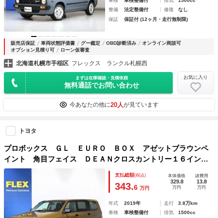
車検
車検整備付
排気
1500cc
整備
法定整備付
修復
なし
保証
保証付 (12ヶ月・走行無制限)
販売店保証
車両状態評価書
グー鑑定
OBD診断済み
オンライン商談可
オプション見積り可
ローン仮審査
北海道札幌市手稲区
フレックス ランクル札幌西
お気に入り
まずは在庫確認・見積依頼
無料通話でお問い合わせ
20人
今あなたの他に
が見ています
トヨタ
プロボックス ＧＬ ＥＵＲＯ ＢＯＸ アゼットブラウンペ
イント 角目フェイス ＤＥＡＮクロスカントリー１６インチ
ＡＷ ＳＤナビゲーション クラシックシートカバー ＮＡＲ
支払総額
(税込)
本体価格
諸費用
ＤＩハンドル アシグリップエースシフトノブ
329.8
13.8
343.
6
万円
万円
万円
年式
2019年
走行
3.8万km
車検
車検整備付
排気
1500cc