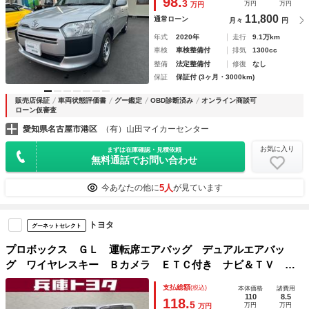
98.
3
万円
万円
万円
11,800
通常ローン
月々
円
年式
2020年
走行
9.1万km
車検
車検整備付
排気
1300cc
整備
法定整備付
修復
なし
保証
保証付 (3ヶ月・3000km)
販売店保証
車両状態評価書
グー鑑定
OBD診断済み
オンライン商談可
ローン仮審査
愛知県名古屋市港区
（有）山田マイカーセンター
お気に入り
まずは在庫確認・見積依頼
無料通話でお問い合わせ
5人
今あなたの他に
が見ています
トヨタ
グーネットセレクト
プロボックス ＧＬ 運転席エアバッグ デュアルエアバッ
グ ワイヤレスキー Ｂカメラ ＥＴＣ付き ナビ＆ＴＶ Ａ
Ｃ 横滑り防止機能 １オーナー 盗難防止装置 ワンセグテ
支払総額
(税込)
本体価格
諸費用
レビ ＡＢＳ パワーステアリング メモリナビ
110
8.5
118.
5
万円
万円
万円