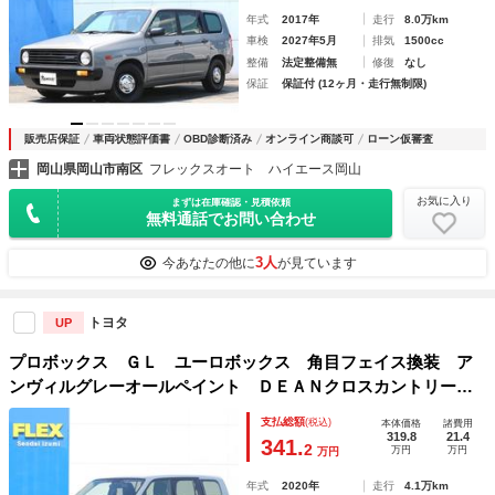
年式
2017年
走行
8.0万km
車検
2027年5月
排気
1500cc
整備
法定整備無
修復
なし
保証
保証付 (12ヶ月・走行無制限)
販売店保証
車両状態評価書
OBD診断済み
オンライン商談可
ローン仮審査
岡山県岡山市南区
フレックスオート ハイエース岡山
お気に入り
まずは在庫確認・見積依頼
無料通話でお問い合わせ
3人
今あなたの他に
が見ています
トヨタ
UP
プロボックス ＧＬ ユーロボックス 角目フェイス換装 ア
ンヴィルグレーオールペイント ＤＥＡＮクロスカントリー１
５ＡＷ グッドイヤー１８５／６５Ｒ１５ フロアマット コ
支払総額
(税込)
本体価格
諸費用
ムテック前後ドライブレコーダー ＥＴＣ２．０
319.8
21.4
341.
2
万円
万円
万円
年式
2020年
走行
4.1万km