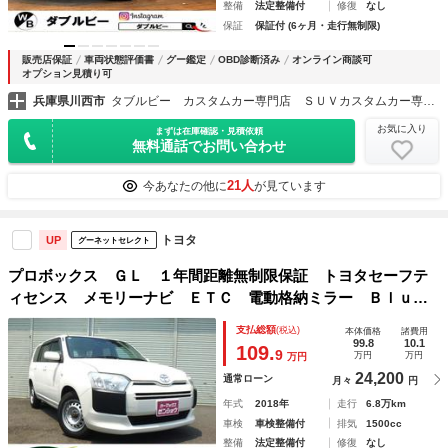
整備
法定整備付
修復
なし
保証
保証付 (6ヶ月・走行無制限)
販売店保証
車両状態評価書
グー鑑定
OBD診断済み
オンライン商談可
オプション見積り可
兵庫県川西市
タブルビー カスタムカー専門店 ＳＵＶカスタムカー専門店 プロボックス／エクストレイル／デリカ
お気に入り
まずは在庫確認・見積依頼
無料通話でお問い合わせ
21人
今あなたの他に
が見ています
トヨタ
UP
グーネットセレクト
プロボックス ＧＬ １年間距離無制限保証 トヨタセーフテ
ィセンス メモリーナビ ＥＴＣ 電動格納ミラー Ｂｌｕｅ
ｔｏｏｔｈ アイドリングストップ ワンオーナー車 禁煙
支払総額
(税込)
本体価格
諸費用
車 内外装清掃済み
99.8
10.1
109.
9
万円
万円
万円
24,200
通常ローン
月々
円
年式
2018年
走行
6.8万km
車検
車検整備付
排気
1500cc
整備
法定整備付
修復
なし