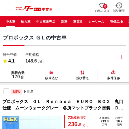
0
お気に入り
閲覧履歴
中古車
輸入車
中古車販売店
新車
車買取
カーリース
整備工場
プロボックス ＧＬの中古車
総合評価
平均価格
4.1
148.6
万円
掲載台数
170
台
絞り込む
並び替え
条件保存
トヨタ
NEW
プロボックス ＧＬ Ｒｅｎｏｃａ ＥＵＲＯ ＢＯＸ 丸目
仕様 ムーンウォークグレー 各所マットブラック塗装 ＤＥ
ＡＮ クロスカントリー１６アルミホイール ７インチナビ
支払総額
(税込)
本体価格
諸費用
フロアマット Ｃｌａｓｓｉｃシートカバー ＥＴＣ
219.8
16.7
236.
5
万円
万円
万円