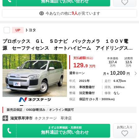
無料通話でお問い合わせ
9人
今あなたの他に
が見ています
トヨタ
UP
プロボックス ＧＬ ＳＤナビ バックカメラ １００Ｖ電
源 セーフティセンス オートハイビーム アイドリングスト
ップ リモコンキ― 電動格納ミラー 車線逸脱警報 ＥＴ
支払総額
(税込)
本体価格
諸費用
Ｃ ドラレコ
117.4
12.5
129.
9
万円
万円
万円
10,200
通常ローン
月々
円
年式
2021年
走行
6.8万km
車検
車検整備付
排気
1500cc
整備
法定整備付
修復
なし
保証
保証付 (3ヶ月・3000km)
販売店保証
OBD診断済み
オンライン商談可
滋賀県草津市
ネクステージ 草津店
お気に入り
まずは在庫確認・見積依頼
無料通話でお問い合わせ