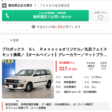
愛知県北名古屋市
Ｔ．ＴＣＡＲＳ名古屋北店
お気に入り
まずは在庫確認・見積依頼
無料通話でお問い合わせ
3人
今あなたの他に
が見ています
トヨタ
プロボックス ＧＬ Ｒｅｎｏｃａオリジナル／丸目フェイス
キット換装／【オールペイント】グレーカラー／マットブラッ
ク塗装（バンパー、ドアミラー、ドアハンドル／【新品】ＤＥ
支払総額
(税込)
本体価格
諸費用
ＡＮクロスカントリー／１５ｉｎｃｈアルミホイール
299.8
17.6
317.
4
万円
万円
万円
年式
2021年
走行
3.7万km
車検
車検整備付
排気
1500cc
整備
法定整備付
修復
なし
保証
保証付 (12ヶ月・走行無制限)
販売店保証
車両状態評価書
グー鑑定
OBD診断済み
オンライン商談可
オプション見積り可
ローン仮審査