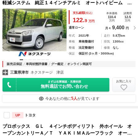
軽減システム 純正１４インチアルミ オートハイビーム オ
ートライト Ｂｌｕｅｔｏｏｔｈ
支払総額
(税込)
本体価格
諸費用
110.4
12.5
122.
9
万円
万円
万円
9,400
通常ローン
月々
円
年式
2021年
走行
5.8万km
車検
車検整備付
排気
1300cc
整備
法定整備付
修復
なし
保証
保証付 (3ヶ月・3000km)
販売店保証
車両状態評価書
グー鑑定
オンライン商談可
三重県津市
ネクステージ 津店
お気に入り
まずは在庫確認・見積依頼
無料通話でお問い合わせ
5人
今あなたの他に
が見ています
トヨタ
UP
プロボックス ＧＬ ４インチボディリフト 外ホイール オ
ープンカントリーＡ／Ｔ ＹＡＫＩＭＡルーフラック オーバ