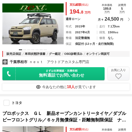
ーフェンダー 外ウッドコンビステア シートカバー ナビ
支払総額
(税込)
本体価格
諸費用
Ｂｌｕｅｔｏｏｔｈ バックカメラ アウトドアカスタム
189.8
5
194.
8
万円
万円
万円
24,500
通常ローン
月々
円
年式
2015年
走行
7.1万km
車検
2027年4月
排気
1500cc
整備
法定整備無
修復
なし
保証
保証付 (12ヶ月・走行無制限)
販売店保証
車両状態評価書
グー鑑定
OBD診断済み
オンライン商談可
千葉県柏市
ｎｅｘｔ アウトドアカスタム専門店
お気に入り
まずは在庫確認・見積依頼
無料通話でお問い合わせ
18人
今あなたの他に
が見ています
トヨタ
プロボックス ＧＬ 新品オープンカントリータイヤ／ダブル
ビーフロントグリル／６ヶ月無償保証・距離無制限保証 ナ
ビ ＥＴＣ Ｂｌｕｅｔｏｏｔｈ バックカメラ ブロック
支払総額
(税込)
本体価格
諸費用