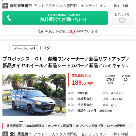
愛知県豊橋市
アウトドアカスタム専門店 センチュリオン （株）神威
お気に入り
まずは在庫確認・見積依頼
無料通話でお問い合わせ
8人
今あなたの他に
が見ています
トヨタ
グーネットセレクト
プロボックス ＧＬ 禁煙ワンオーナー／新品リフトアップ／
新品タイヤホイール／新品シートカバー／新品アルミキャリア
／セーフティーセンス／プリクラッシュ／レーンキープ／オー
支払総額
(税込)
本体価格
諸費用
トハイビーム／ナビＴＶ／ＥＴＣ／キーレス／電格ミラー
179.5
10
189.
5
万円
万円
万円
年式
2020後
走行
4.3万km
車検
車検整備付
排気
1500cc
整備
法定整備付
修復
なし
保証
保証付 (3ヶ月・3000km)
販売店保証
OBD診断済み
オンライン商談可
オプション見積り可
ローン仮審査
愛知県豊橋市
アウトドアカスタム専門店 センチュリオン （株）神威