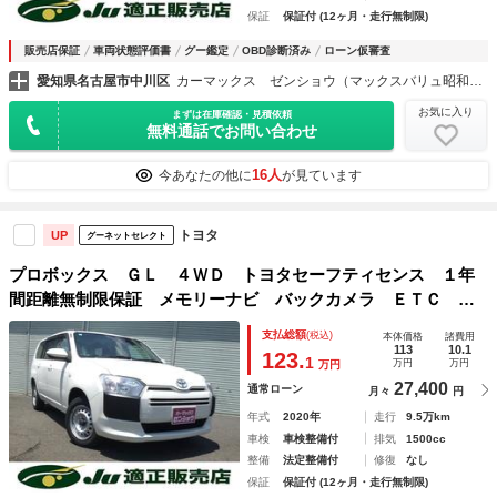
保証
保証付 (12ヶ月・走行無制限)
販売店保証
車両状態評価書
グー鑑定
OBD診断済み
ローン仮審査
愛知県名古屋市中川区
カーマックス ゼンショウ（マックスバリュ昭和橋）
お気に入り
まずは在庫確認・見積依頼
無料通話でお問い合わせ
16人
今あなたの他に
が見ています
トヨタ
UP
グーネットセレクト
プロボックス ＧＬ ４ＷＤ トヨタセーフティセンス １年
間距離無制限保証 メモリーナビ バックカメラ ＥＴＣ 電
動格納ミラー Ｂｌｕｅｔｏｏｔｈ ドライブレコーダー ワ
支払総額
(税込)
本体価格
諸費用
ンオーナー車 禁煙車 内外装清掃済み
113
10.1
123.
1
万円
万円
万円
27,400
通常ローン
月々
円
年式
2020年
走行
9.5万km
車検
車検整備付
排気
1500cc
整備
法定整備付
修復
なし
保証
保証付 (12ヶ月・走行無制限)