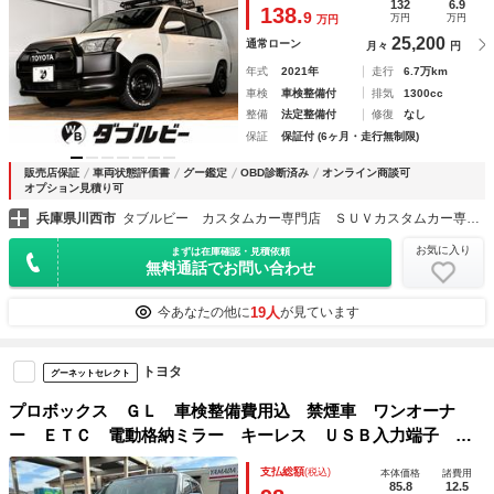
タイヤ マットブラックペイント ＴＯＹＯＴＡエンブレム
132
6.9
138.
9
万円
万円
万円
25,200
通常ローン
月々
円
年式
2021年
走行
6.7万km
車検
車検整備付
排気
1300cc
整備
法定整備付
修復
なし
保証
保証付 (6ヶ月・走行無制限)
販売店保証
車両状態評価書
グー鑑定
OBD診断済み
オンライン商談可
オプション見積り可
兵庫県川西市
タブルビー カスタムカー専門店 ＳＵＶカスタムカー専門店 プロボックス／エクストレイル／デリカ
お気に入り
まずは在庫確認・見積依頼
無料通話でお問い合わせ
19人
今あなたの他に
が見ています
トヨタ
グーネットセレクト
プロボックス ＧＬ 車検整備費用込 禁煙車 ワンオーナ
ー ＥＴＣ 電動格納ミラー キーレス ＵＳＢ入力端子 パ
ワーウィンドウ パワーステアリング 記録簿 ＡＢＳ
支払総額
(税込)
本体価格
諸費用
85.8
12.5