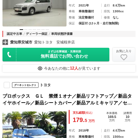
年式
2021年
走行
8.6万km
車検
車検整備付
排気
1300cc
整備
法定整備付
修復
なし
保証
保証付 (12ヶ月・走行無制限)
認定中古車
ディーラー保証
車両状態評価書
愛知県安城市
愛知トヨタ 安城桜井店
お気に入り
まずは在庫確認・見積依頼
無料通話でお問い合わせ
12人
今あなたの他に
が見ています
トヨタ
グーネットセレクト
プロボックス ＧＬ 禁煙１オナ／新品リフトアップ／新品タ
イヤホイール／新品シートカバー／新品アルミキャリア／セー
フティーセンス／プリクラッシュ／レーンキープ／オートハイ
支払総額
(税込)
本体価格
諸費用
ビーム／ナビ／Ｂカメラ／ＥＴＣ／キーレス／電格ミラー
169.5
10
179.
5
万円
万円
万円
年式
2018年
走行
4.0万km
車検
車検整備付
排気
1500cc