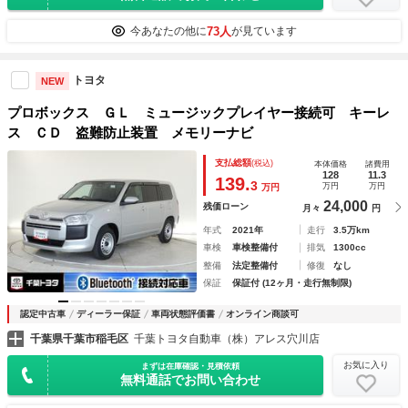
73人
今あなたの他に
が見ています
トヨタ
NEW
プロボックス ＧＬ ミュージックプレイヤー接続可 キーレ
ス ＣＤ 盗難防止装置 メモリーナビ
支払総額
(税込)
本体価格
諸費用
128
11.3
139.
3
万円
万円
万円
24,000
残価ローン
月々
円
年式
2021年
走行
3.5万km
車検
車検整備付
排気
1300cc
整備
法定整備付
修復
なし
保証
保証付 (12ヶ月・走行無制限)
認定中古車
ディーラー保証
車両状態評価書
オンライン商談可
千葉県千葉市稲毛区
千葉トヨタ自動車（株）アレス穴川店
お気に入り
まずは在庫確認・見積依頼
無料通話でお問い合わせ