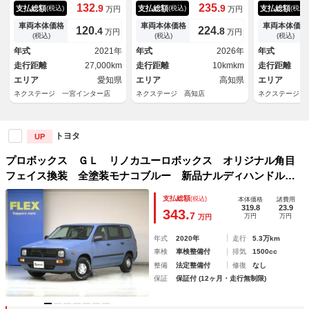
ドラレコ ＥＴＣ セーフティ
ーダークルーズコントロール
ィオ 衝突被
132.
235.
9
9
支払総額
支払総額
支払総額
(税込)
(税込)
(税込)
万円
万円
センス オートライト オート
セーフティセンス アクセサリ
レーダークル
ハイビーム Ｂｌｕｅｔｏｏｔ
ーコンセント オートエアコ
ラ オートラ
車両本体価格
車両本体価格
車両本体価格
120.
224.
4
8
万円
万円
ｈ ＣＤ／ＤＶＤ再生 車線逸
ン オートライト 電動格納ミ
コン Ｂｌｕ
(税込)
(税込)
(税込)
脱警報
ラー ヘッドライトレベライザ
年式
2021年
年式
2026年
年式
ー
走行距離
27,000km
走行距離
10kmkm
走行距離
エリア
愛知県
エリア
高知県
エリア
ネクステージ 一宮インター店
ネクステージ 高知店
ネクステージ 
トヨタ
UP
プロボックス ＧＬ リノカユーロボックス オリジナル角目
フェイス換装 全塗装モナコブルー 新品ナルディハンドル
ストラーダナビ Ｂカメラ ドラレコ パワーウィンドウ シ
支払総額
(税込)
本体価格
諸費用
ートカバー 新品タイヤ＆ＤＥＡＮホイール 本州仕入
319.8
23.9
343.
7
万円
万円
万円
年式
2020年
走行
5.3万km
車検
車検整備付
排気
1500cc
整備
法定整備付
修復
なし
保証
保証付 (12ヶ月・走行無制限)