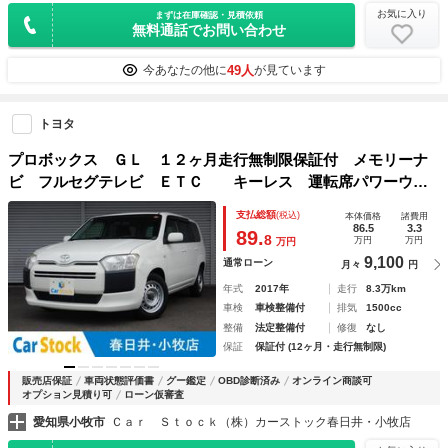
お気に入り
まずは在庫確認・見積依頼
無料通話でお問い合わせ
49人
今あなたの他に
が見ています
トヨタ
プロボックス ＧＬ １２ヶ月走行無制限保証付 メモリーナ
ビ フルセグテレビ ＥＴＣ キーレス 運転席パワーウイ
ンドウ シートリフター ＡＢＳ Ｗエアバック ヘッドレス
支払総額
(税込)
本体価格
諸費用
ト一体型フロントシート ヘッドライトレベライザー
86.5
3.3
89.
8
万円
万円
万円
9,100
通常ローン
月々
円
年式
2017年
走行
8.3万km
車検
車検整備付
排気
1500cc
整備
法定整備付
修復
なし
保証
保証付 (12ヶ月・走行無制限)
販売店保証
車両状態評価書
グー鑑定
OBD診断済み
オンライン商談可
オプション見積り可
ローン仮審査
愛知県小牧市
Ｃａｒ Ｓｔｏｃｋ（株）カーストック春日井・小牧店