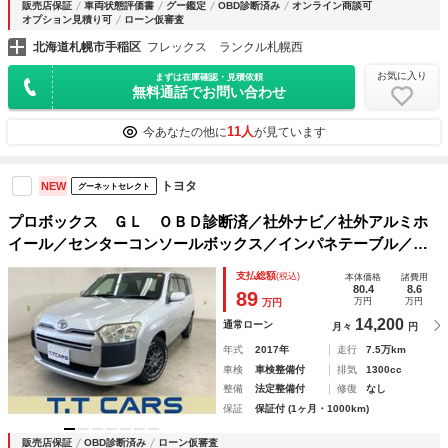
販売店保証
車両状態評価書
グー鑑定
OBD診断済み
オンライン商談可
オプション見積り可
ローン仮審査
北海道札幌市手稲区
フレックス ランクル札幌西
お気に入り
まずは在庫確認・見積依頼
無料通話でお問い合わせ
11人
今あなたの他に
が見ています
トヨタ
NEW
グーネットセレクト
プロボックス ＧＬ ＯＢＤ診断済／社外ナビ／社外アルミホ
イール／センターコンソールボックス／インパネテーブル／ス
マホホルダー／ハロゲンヘッド／リモコンキー／ＥＴＣ
支払総額
(税込)
本体価格
諸費用
80.4
8.6
89
万円
万円
万円
14,200
通常ローン
月々
円
年式
2017年
走行
7.5万km
車検
車検整備付
排気
1300cc
整備
法定整備付
修復
なし
保証
保証付 (1ヶ月・1000km)
販売店保証
OBD診断済み
ローン仮審査