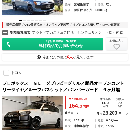
整備
法定整備付
修復
なし
保証
保証付 (3ヶ月・3000km)
販売店保証
OBD診断済み
オンライン商談可
オプション見積り可
ローン仮審査
愛知県豊橋市
アウトドアカスタム専門店 センチュリオン （株）神威
お気に入り
まずは在庫確認・見積依頼
無料通話でお問い合わせ
6人
今あなたの他に
が見ています
トヨタ
プロボックス ＧＬ ダブルビーグリル／新品オープンカント
リータイヤ／ルーフバスケット／バンパーガード ６ヶ月無償
保証・距離無制限保証 ＥＴＣ マットブラックペイント ル
支払総額
(税込)
本体価格
諸費用
ーフキャリア ルーフバスケット
147.6
7.3
154.
9
万円
万円
万円
28,200
通常ローン
月々
円
年式
2021年
走行
6.9万km
車検
車検整備付
排気
1500cc