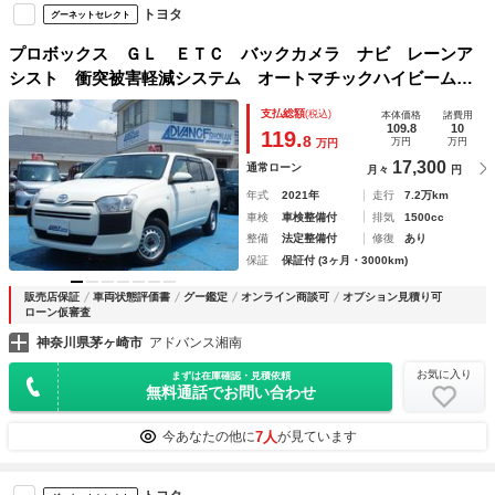
トヨタ
グーネットセレクト
プロボックス ＧＬ ＥＴＣ バックカメラ ナビ レーンア
シスト 衝突被害軽減システム オートマチックハイビーム
キーレスエントリー 電動格納ミラー ＡＴ ＡＢＳ ＥＳ
支払総額
(税込)
本体価格
諸費用
Ｃ エアコン パワーステアリング パワーウィンドウ
109.8
10
119.
8
万円
万円
万円
17,300
通常ローン
月々
円
年式
2021年
走行
7.2万km
車検
車検整備付
排気
1500cc
整備
法定整備付
修復
あり
保証
保証付 (3ヶ月・3000km)
販売店保証
車両状態評価書
グー鑑定
オンライン商談可
オプション見積り可
ローン仮審査
神奈川県茅ヶ崎市
アドバンス湘南
お気に入り
まずは在庫確認・見積依頼
無料通話でお問い合わせ
7人
今あなたの他に
が見ています