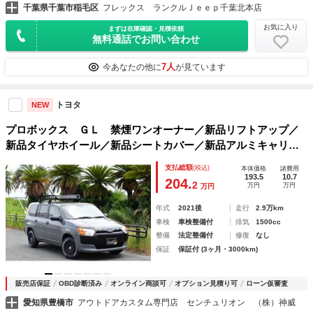
千葉県千葉市稲毛区
フレックス ランクルＪｅｅｐ千葉北本店
お気に入り
まずは在庫確認・見積依頼
無料通話でお問い合わせ
7人
今あなたの他に
が見ています
トヨタ
NEW
プロボックス ＧＬ 禁煙ワンオーナー／新品リフトアップ／
新品タイヤホイール／新品シートカバー／新品アルミキャリア
／セーフティセンス／プリクラッシュ／レーンキープ／オート
支払総額
(税込)
本体価格
諸費用
ハイビーム／ナビ／バックカメラ／キーレス／電格ミラー
193.5
10.7
204.
2
万円
万円
万円
年式
2021後
走行
2.9万km
車検
車検整備付
排気
1500cc
整備
法定整備付
修復
なし
保証
保証付 (3ヶ月・3000km)
販売店保証
OBD診断済み
オンライン商談可
オプション見積り可
ローン仮審査
愛知県豊橋市
アウトドアカスタム専門店 センチュリオン （株）神威