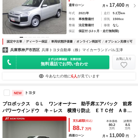
17,400
通常ローン
月々
円
年式
2021年
走行
5.2万km
車検
車検整備付
排気
1500cc
整備
法定整備付
修復
なし
保証
保証付 (12ヶ月・走行無制限)
認定中古車
ディーラー保証
車両状態評価書
オンライン商談可
オプション見積り可
兵庫県神戸市西区
兵庫トヨタ自動車（株）マイカーランドバル玉津
お気に入り
まずは在庫確認・見積依頼
無料通話でお問い合わせ
6人
今あなたの他に
が見ています
トヨタ
NEW
プロボックス ＧＬ ワンオーナー 助手席エアバック 前席
パワーウインドウ キ－レス 横滑り防止 ＥＴＣ付 ＡＢＳ
付 パワーステアリング ＡＵＸ接続 エアバック 盗難防止
支払総額
(税込)
本体価格
諸費用
装置 エアコン レーダーブレーキ
80.2
8.5
88.
7
万円
万円
万円
11,000
残価ローン
月々
円