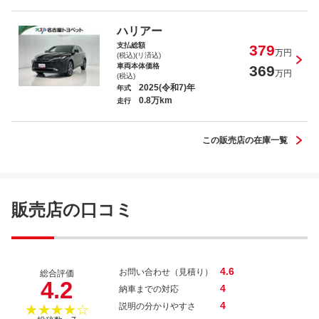
Ｎ－ＯＮＥ ＲＳ
ハリアー
支払総額
379
万円
(税込)(リ済込)
車両本体価格
369
万円
(税込)
2025(令和7)年
年式
0.8万km
プリウス Ｚ
走行
この販売店の在庫一覧
アルファード ２．５Ｓ Ｃパッケージ
販売店の口コミ
4.6
お問い合わせ（見積り）
総合評価
4.2
4
納車までの対応
4
説明の分かりやすさ
★★★★☆