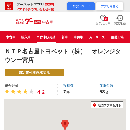
グーネットアプリ
RENEW
ダウンロード
アプリを開く
メアド不要で問い合わせ可能
0
お気に入り
閲覧履歴
中古車
輸入車
中古車販売店
新車
車買取
カーリース
整備工場
ＮＴＰ名古屋トヨペット（株） オレンジタ
ウン一宮店
鑑定書付車両取扱店
総合評価
投稿数
在庫台数
7
58
4.2
件
台
地図アプリを見る