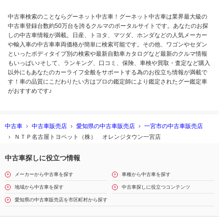
中古車検索のことならグーネット中古車！グーネット中古車は業界最大級の
中古車登録台数約50万台を誇るクルマのポータルサイトです。あなたのお探
しの中古車情報が満載。日産、トヨタ、マツダ、ホンダなどの人気メーカー
や輸入車の中古車車両価格が簡単に検索可能です。その他、ワゴンやセダン
といったボディタイプ別の検索や最新自動車カタログなど最新のクルマ情報
もいっぱい♪そして、ランキング、口コミ、保険、車検や買取・査定など購入
以外にもあなたのカーライフ全般をサポートする為のお役立ち情報が満載で
す！車の品質にこだわりたい方はプロの鑑定師により鑑定されたグー鑑定車
がおすすめです♪
中古車
中古車販売店
愛知県の中古車販売店
一宮市の中古車販売店
ＮＴＰ名古屋トヨペット（株） オレンジタウン一宮店
中古車探しに役立つ情報
メーカーから中古車を探す
車種から中古車を探す
地域から中古車を探す
中古車探しに役立つコンテンツ
愛知県の中古車販売店を市区町村から探す