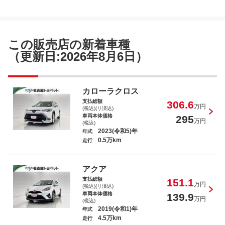
ポルテ Ｆ
この販売店の新着車種
（更新日:2026年8月6日）
ハイエースバン ロングスーパーＧＬ
カローラクロス
支払総額
306.6
万円
(税込)(リ済込)
車両本体価格
295
万円
(税込)
2023(令和5)年
年式
0.5万km
走行
ＳＡＩ Ｇ
アクア
支払総額
151.1
万円
(税込)(リ済込)
車両本体価格
139.9
万円
(税込)
2019(令和1)年
年式
4.5万km
走行