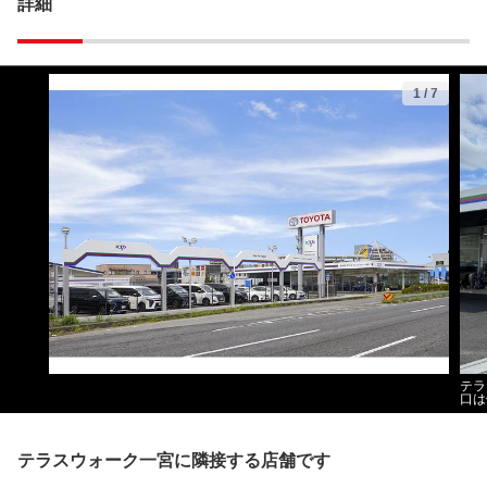
詳細
1
/
7
テラ
口は
テラスウォーク一宮に隣接する店舗です