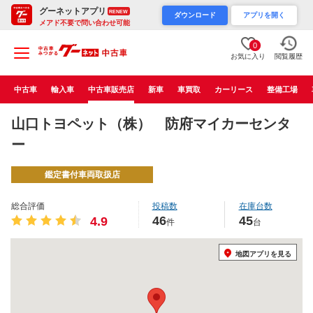
グーネットアプリ
RENEW
ダウンロード
アプリを開く
メアド不要で問い合わせ可能
0
お気に入り
閲覧履歴
中古車
輸入車
中古車販売店
新車
車買取
カーリース
整備工場
山口トヨペット（株） 防府マイカーセンタ
ー
鑑定書付車両取扱店
総合評価
投稿数
在庫台数
46
45
4.9
件
台
地図アプリを見る