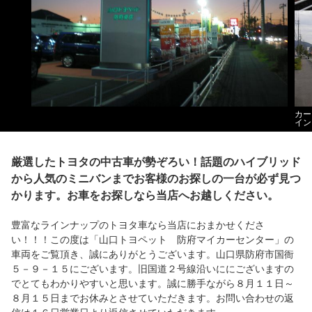
カー
イン
厳選したトヨタの中古車が勢ぞろい！話題のハイブリッド
から人気のミニバンまでお客様のお探しの一台が必ず見つ
かります。お車をお探しなら当店へお越しください。
豊富なラインナップのトヨタ車なら当店におまかせくださ
い！！！この度は「山口トヨペット 防府マイカーセンター」の
車両をご覧頂き、誠にありがとうございます。山口県防府市国衙
５－９－１５にございます。旧国道２号線沿いににございますの
でとてもわかりやすいと思います。誠に勝手ながら８月１１日～
８月１５日までお休みとさせていただきます。お問い合わせの返