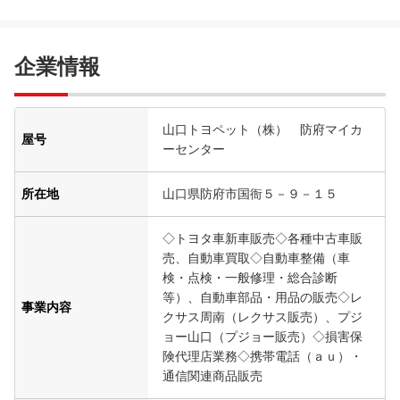
企業情報
山口トヨペット（株） 防府マイカ
屋号
ーセンター
所在地
山口県防府市国衙５－９－１５
◇トヨタ車新車販売◇各種中古車販
売、自動車買取◇自動車整備（車
検・点検・一般修理・総合診断
等）、自動車部品・用品の販売◇レ
事業内容
クサス周南（レクサス販売）、プジ
ョー山口（プジョー販売）◇損害保
険代理店業務◇携帯電話（ａｕ）・
通信関連商品販売