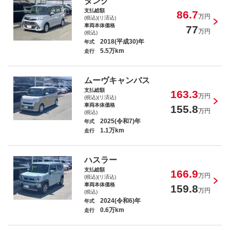
タンク
支払総額
86.7
万円
(税込)(リ済込)
車両本体価格
77
万円
(税込)
2018(平成30)年
年式
5.5万km
走行
ムーヴキャンバス
支払総額
163.3
万円
(税込)(リ済込)
車両本体価格
155.8
万円
(税込)
2025(令和7)年
年式
1.1万km
走行
ハスラー
支払総額
166.9
万円
(税込)(リ済込)
車両本体価格
159.8
万円
(税込)
2024(令和6)年
年式
0.6万km
走行