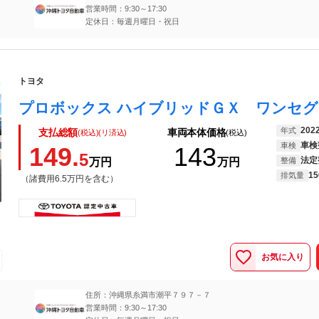
営業時間：9:30～17:30
定休日：毎週月曜日・祝日
トヨタ
202
年式
支払総額
車両本体価格
(税込)(リ済込)
(税込)
車検
車検
149.
143
5
法定
万円
万円
整備
15
排気量
（諸費用6.5万円を含む）
お気に入り
住所：沖縄県糸満市潮平７９７－７
営業時間：9:30～17:30