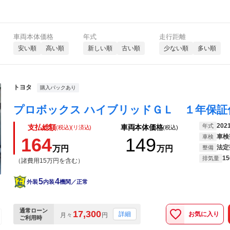
車両本体価格
年式
走行距離
安い順
高い順
新しい順
古い順
少ない順
多い順
トヨタ
購入パックあり
202
年式
支払総額
車両本体価格
(税込)(リ済込)
(税込)
車検
車検
164
149
法定
万円
万円
整備
15
排気量
（諸費用15万円を含む）
5
4
外装
内装
機関／正常
通常ローン
17,300
お気に入り
詳細
月々
円
ご利用時