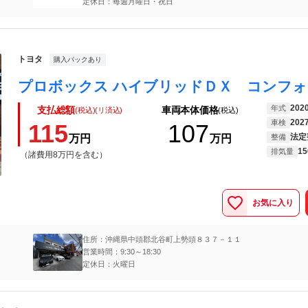
定休日：毎週月曜日・祝日
トヨタ
購入パックあり
202
年式
支払総額
車両本体価格
(税込)(リ済込)
(税込)
202
車検
115
107
法定
万円
万円
整備
15
排気量
（諸費用8万円を含む）
お気に入り
住所：沖縄県中頭郡北谷町上勢頭８３７－１１
営業時間：9:30～18:30
定休日：火曜日