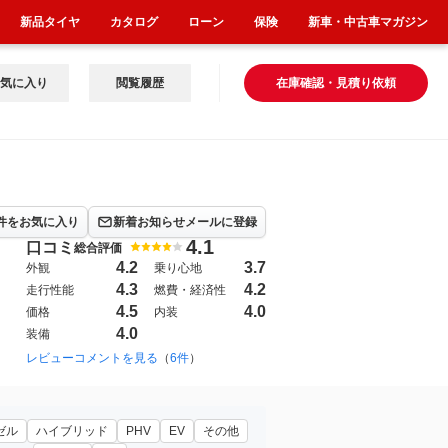
新品タイヤ
カタログ
ローン
保険
新車・中古車マガジン
気に入り
閲覧履歴
在庫確認・見積り依頼
件をお気に入り
新着お知らせメールに登録
4.1
口コミ
総合評価
4.2
3.7
外観
乗り心地
4.3
4.2
走行性能
燃費・経済性
4.5
4.0
価格
内装
4.0
装備
レビューコメントを見る
（
6件
）
ゼル
ハイブリッド
PHV
EV
その他