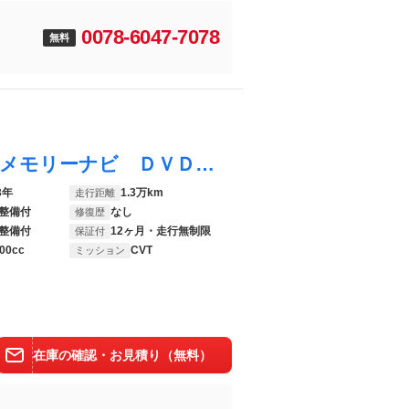
0078-6047-7078
無料
プロボックス ハイブリッドＦ フルセグ メモリーナビ ＤＶＤ再生 バックカメラ 衝突被害軽減システム ＥＴＣ ドラレコ 記録簿
3年
1.3万km
走行距離
整備付
なし
修復歴
整備付
12ヶ月・走行無制限
保証付
00cc
CVT
ミッション
在庫の確認・お見積り（無料）