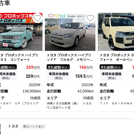
古車
タ プロボックス ハイブリ
トヨタ プロボックス ハイブリ
トヨタ プロボックス 
ドＤＸ コンフォート
ッドＦ フルセグ メモリーナ
フォート オールペン
ビ ＤＶＤ再生 ミュージック
ッピング塗装 リフ
269
166
払総額
支払総額
支払総額
(税込)
万円
(税込)
万円
(税込)
プレイヤー接続可 バックカメ
Ｍａｘｘｉｓマッドタ
ラ 衝突被害軽減システム Ｅ
ーフキャリア キーレ
両本体価格
車両本体価格
車両本体価格
259
159.
5
1
万円
万円
ＴＣ ドラレコ ＬＥＤヘッド
ナビ・ＴＶ Ｂｌｕｅ
(税込)
(税込)
(税込)
ランプ 記録簿
ｈ ＥＴＣ
式
2020年
年式
2023年
年式
行距離
138,000km
走行距離
42,000km
走行距離
6
リア
沖縄県
エリア
沖縄県
エリア
ＩＧＨＴ ＵＰ（ブライトア
沖縄トヨタ自動車（株） トヨタ
ＴＪＴ ＯＫＩＮＡＷＡ
）
ウン北谷ランド店
トヨタ
購入パックあり