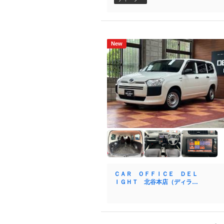
New
ＣＡＲ ＯＦＦＩＣＥ ＤＥＬ
ＩＧＨＴ 北谷本店（ディライ
ト）