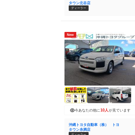
タウン北谷店
ディーラー
New
10人
今あなたの他に
が見ています
沖縄トヨタ自動車（株） トヨ
タウン糸満店
ディーラー