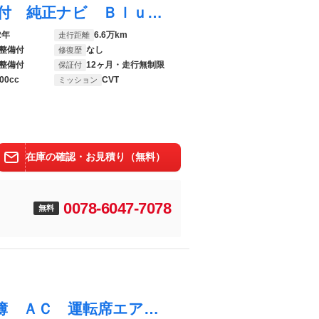
プロボックス ハイブリッドＧＸ １年保証付 純正ナビ Ｂｌｕｅｔｏｏｔｈ ＣＤ バックカメラ ドライブレコーダー ＥＴＣ 電動格納ミラー ＡＣ１００Ｖ ＵＳＢポート 衝突被害軽減ブレーキ 車線逸脱警報機能 オートマチックハイビーム
2年
6.6万km
走行距離
整備付
なし
修復歴
整備付
12ヶ月・走行無制限
保証付
00cc
CVT
ミッション
在庫の確認・お見積り（無料）
0078-6047-7078
無料
プロボックス ＤＸ 横滑り防止装置 記録簿 ＡＣ 運転席エアバック ドライブレコーダー ミュージックプレイヤー接続可 パワステ ＡＢＳ ＡＵＴＯライト Ｗエアバック