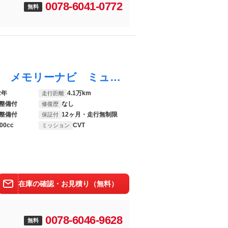
0078-6041-0772
無料
プロボックス ハイブリッドＧＸ ワンセグ メモリーナビ ミュージックプレイヤー接続可 バックカメラ 衝突被害軽減システム ＥＴＣ ドラレコ 記録簿
2年
4.1万km
走行距離
整備付
なし
修復歴
整備付
12ヶ月・走行無制限
保証付
00cc
CVT
ミッション
在庫の確認・お見積り（無料）
0078-6046-9628
無料