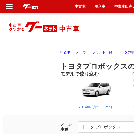
中古車
輸入車
中古車販売
新車
中古車
中古車
メーカー・ブランド一覧
トヨタの
輸入車
トヨタプロボックスの
クルマ買取
モデルで絞り込む
カーリース
タイヤ交換
2014年9月~（1157）
整備工場
メーカー
トヨタ プロボックス
車種
車検