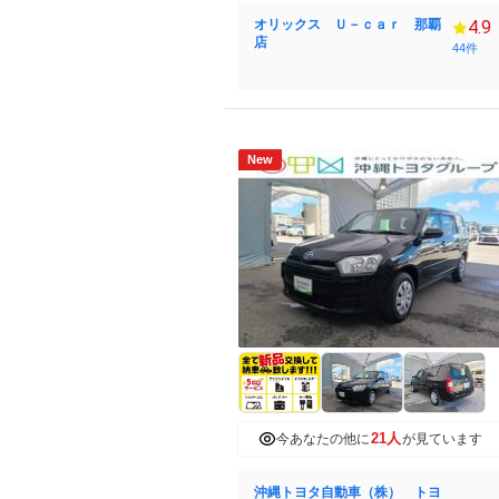
オリックス Ｕ－ｃａｒ 那覇
4.9
店
44件
New
21人
今あなたの他に
が見ています
沖縄トヨタ自動車（株） トヨ