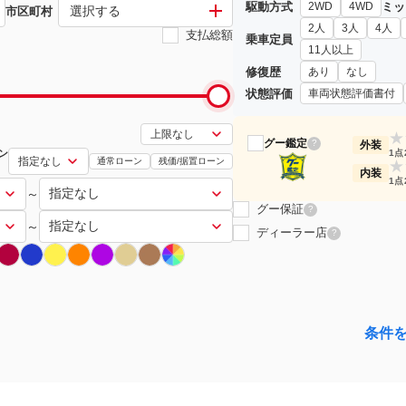
駆動方式
ミッ
2WD
4WD
選択する
市区町村
2人
3人
4人
支払総額
乗車定員
11人以上
修復歴
あり
なし
状態評価
車両状態評価書付
★
グー鑑定
?
外装
ン
1点
通常ローン
残価/据置ローン
★
内装
1点
～
グー保証
?
～
ディーラー店
?
条件