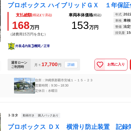
202
年式
支払総額
車両本体価格
(税込)(リ済込)
(税込)
車検
車検
168
153
法定
万円
万円
整備
15
排気量
（諸費用15万円を含む）
4
3
外装
内装
機関／正常
通常ローン
17,700
お気に入り
詳細
月々
円
ご利用時
住所：沖縄県那覇市宮城１－１５－２３
営業時間：9:30～18:30
定休日：水曜日
トヨタ
動画付き
購入パックあり