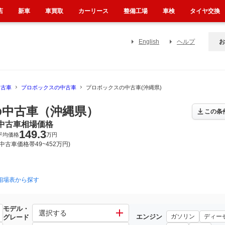
店
新車
車買取
カーリース
整備工場
車検
タイヤ交換
English
ヘルプ
お
中古車
プロボックスの中古車
プロボックスの中古車(沖縄県)
中古車（沖縄県）
この条
中古車相場価格
149.3
平均価格
万円
(中古車価格帯49~452万円)
相場表から探す
モデル・
選択する
エンジン
ガソリン
ディー
グレード