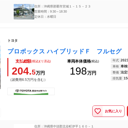
住所：沖縄県那覇市宮城１－１５－２３
営業時間：9:30～18:30
定休日：水曜日
トヨタ
202
年式
支払総額
車両本体価格
(税込)(リ済込)
(税込)
車検
車検
204.
198
5
法定
万円
万円
整備
15
排気量
（諸費用6.5万円を含む）
お気に入り
住所：沖縄県中頭郡北谷町伊平１６０－１