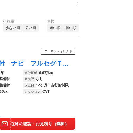
1
排気量
車検
少ない順
多い順
短い順
長い順
グーネットセレクト
プロボックス ハイブリッドＧＬ １年保証付 ナビ フルセグＴＶ ＣＤ ＤＶＤ Ｂｌｕｅｔｏｏｔｈ バックカメラ ＥＴＣ 衝突被害軽減ブレーキ 車線逸脱警報機能 オートマチックハイビーム 電動格納ミラー横滑り防止装置 オートライト
1年
6.6万km
走行距離
整備付
なし
修復歴
整備付
12ヶ月・走行無制限
保証付
00cc
CVT
ミッション
在庫の確認・お見積り（無料）