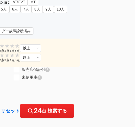
ション
AT/CVT
MT
5人
6人
7人
8人
9人
10人
グー故障診断済み
★
★
★
★
以上
2点
3点
4点
5点
★
★
★
★
以上
2点
3点
4点
5点
販売店保証付
?
未使用車
?
24
をリセット
台 検索する