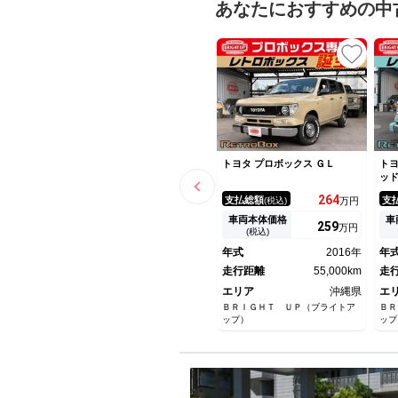
あなたにおすすめの中
トヨタ プロボックス ＧＬ
トヨ
ッ
264
支払総額
支
(税込)
万円
車両本体価格
車
259
万円
(税込)
年式
2016年
年
走行距離
55,000km
走
エリア
沖縄県
エ
ＢＲＩＧＨＴ ＵＰ（ブライトア
ＢＲ
ップ）
ップ