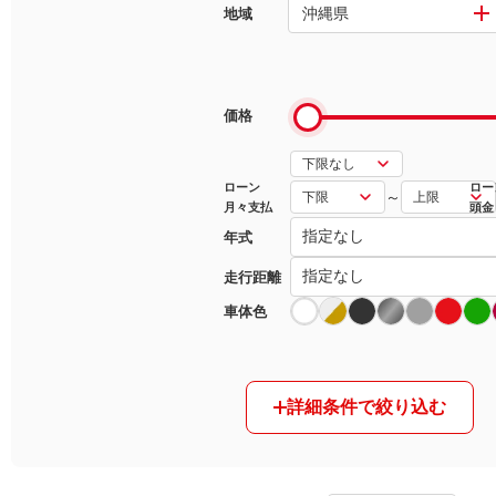
沖縄県
地域
マガジン
車カタログ
価格
自動車ローン
ローン
ロー
～
月々支払
頭金
保険
年式
レビュー
走行距離
車体色
価格相場
教習所
詳細条件で絞り込む
用語集