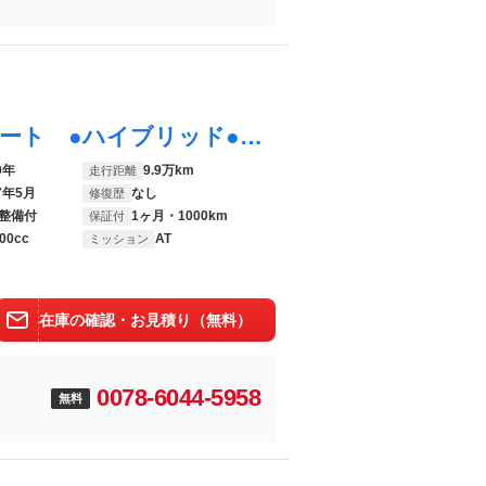
プロボックス ハイブリッドＤＸ コンフォート ●ハイブリッド●１４インチホイール●ナビ●ワンセグＴＶ●Ｂｌｕｅｔｏｏｔｈ●ＣＤ●ラジオ●ＥＴＣ●ＵＳＢポート●運転席パワーウィンドウ●ドアバイザー●オートエアコン●荷台マット●ハロゲンヘッドライト
0年
9.9万km
走行距離
7年5月
なし
修復歴
整備付
1ヶ月・1000km
保証付
00cc
AT
ミッション
在庫の確認・お見積り（無料）
0078-6044-5958
無料