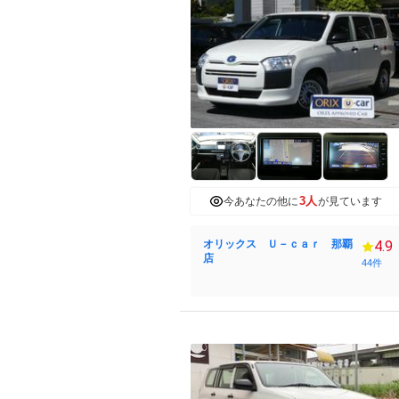
3人
今あなたの他に
が見ています
オリックス Ｕ－ｃａｒ 那覇
4.9
店
44件