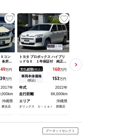
ＤＸコン
トヨタ プロボックス ハイブリ
トヨタ プロボックス リフト
トヨタ
 各所チ
ッドＧＸ １年保証付 純正ナ
アップカスタム
ッド
トアップ
ビ Ｂｌｕｅｔｏｏｔｈ Ｃ
ビ 
149
168
168
支払総額
支払総額
支払
万円
(税込)
万円
(税込)
万円
イヤ ル
Ｄ バックカメラ ドライブレ
ラ 
ス 社外
コーダー ＥＴＣ 電動格納ミ
ＴＣ
車両本体価格
車両本体価格
車両
39
153
158
万円
万円
万円
ｔｏｏｔ
ラー ＡＣ１００Ｖ ＵＳＢポ
(税込)
(税込)
ート 衝突被害軽減ブレーキ
2017年
年式
2022年
年式
2015年
年式
車線逸脱警報機能 オートマチ
9,000km
ックハイビーム
走行距離
66,000km
走行距離
106,000km
走行
沖縄県
エリア
沖縄県
エリア
沖縄県
エリ
 東浜店
オリックス Ｕ－ｃａｒ 那覇店
ＢＲＩＧＨＴ ＵＰ（ブライトア
沖縄ト
ップ）
ウンと
グーネットセレクト