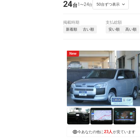
24
1
24
〜
台
台
掲載時期
支払総額
新着順
古い順
安い順
高い順
New
23人
今あなたの他に
が見ています