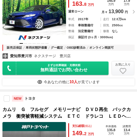
７インチアルミ オートハイビーム
145.9
17.9
163.
8
万円
万円
万円
13,900
通常ローン
月々
円
年式
2017年
走行
12.0万km
車検
車検整備付
排気
2500cc
整備
法定整備付
修復
なし
保証
保証付 (3ヶ月・3000km)
販売店保証
車両状態評価書
グー鑑定
OBD診断済み
オンライン商談可
愛知県豊川市
ネクステージ 豊川店
お気に入り
まずは在庫確認・見積依頼
無料通話でお問い合わせ
10人
今あなたの他に
が見ています
トヨタ
NEW
カムリ Ｇ フルセグ メモリーナビ ＤＶＤ再生 バックカ
メラ 衝突被害軽減システム ＥＴＣ ドラレコ ＬＥＤヘッ
ドランプ アイドリングストップ
支払総額
(税込)
本体価格
諸費用
135.8
13.4
149.
2
万円
万円
万円