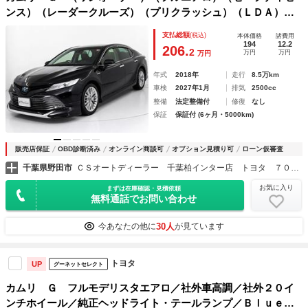
ンス）（レーダークルーズ）（プリクラッシュ）（ＬＤＡ）
（クリアランスソナー）（ディーラーオプションＳＤナビ）
支払総額
(税込)
本体価格
諸費用
（ＬＥＤヘッドライト）（オートハイビーム）
194
12.2
206.
2
万円
万円
万円
年式
2018年
走行
8.5万km
車検
2027年1月
排気
2500cc
整備
法定整備付
修復
なし
保証
保証付 (6ヶ月・5000km)
販売店保証
OBD診断済み
オンライン商談可
オプション見積り可
ローン仮審査
千葉県野田市
ＣＳオートディーラー 千葉柏インター店 トヨタ ７０系カムリハイブリッド／カスタム／中古車専門店
お気に入り
まずは在庫確認・見積依頼
無料通話でお問い合わせ
30人
今あなたの他に
が見ています
トヨタ
UP
グーネットセレクト
カムリ Ｇ フルモデリスタエアロ／社外車高調／社外２０イ
ンチホイール／純正ヘッドライト・テールランプ／Ｂｌｕｅｔ