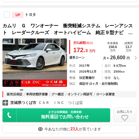
トヨタ
UP
カムリ Ｇ ワンオーナー 衝突軽減システム レーンアシス
ト レーダークルーズ オートハイビーム 純正９型ナビ バ
ックカメラ Ｂｌｕｅｔｏｏｔｈ フルセグ モデリスタトラ
支払総額
(税込)
本体価格
諸費用
ンクスポイラー 社外１８ＡＷ ＥＴＣ２．０
158.6
13.7
172.
3
万円
万円
万円
26,600
通常ローン
月々
円
年式
2017年
走行
8.6万km
車検
2026年12月
排気
2500cc
整備
法定整備付
修復
なし
保証
保証付 (3ヶ月・走行無制限)
販売店保証
車両状態評価書
グー鑑定
オンライン商談可
ローン仮審査
茨城県つくば市
ＣＡＲ ＩＮＣ つくば店
お気に入り
まずは在庫確認・見積依頼
無料通話でお問い合わせ
23人
今あなたの他に
が見ています