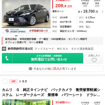
支払総額
(税込)
本体価格
諸費用
載器／プッシュスタート／ＬＥＤヘッドライト
201.2
8.6
209.
8
万円
万円
万円
19,700
通常ローン
月々
円
年式
2018年
走行
6.1万km
車検
2027年7月
排気
2500cc
整備
法定整備付
修復
なし
保証
保証付 (1ヶ月・1000km)
販売店保証
車両状態評価書
グー鑑定
OBD診断済み
オンライン商談可
オプション見積り可
ローン仮審査
静岡県静岡市清水区
グッドスピード ＭＥＧＡ ＳＵＶ清水鳥坂店
お気に入り
まずは在庫確認・見積依頼
無料通話でお問い合わせ
21人
今あなたの他に
が見ています
トヨタ
UP
カムリ Ｇ 純正９インナビ バックカメラ 衝突被害軽減シ
ステム レーダークルーズ 禁煙車 パワーシート ドラレ
コ スマートキー ＬＥＤヘッド ビルトインＥＴＣ 純正１
支払総額
(税込)
本体価格
諸費用