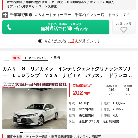
販売店保証
車両状態評価書
グー鑑定
OBD診断済み
オンライン商談可
オプション見積り可
ローン仮審査
千葉県野田市
ＣＳオートディーラー 千葉柏インター店 トヨタ ７０系カムリハイブリッド／カスタム／中古車専門店
お気に入り
まずは在庫確認・見積依頼
無料通話でお問い合わせ
12人
今あなたの他に
が見ています
トヨタ
NEW
グーネットセレクト
カムリ Ｇ リアカメラ インテリジェントクリアランスソナ
ー ＬＥＤランプ ＶＳＡ ナビＴＶ パワステ ドラレコ付
き パワーウィンドウ パワーシート エアバッグ ＥＴＣ車
支払総額
(税込)
本体価格
諸費用
載器 オ－トエアコン ＡＢＳ アルミ
191
11
202
万円
万円
万円
年式
2018年
走行
8.3万km
車検
2027年3月
排気
2500cc
整備
法定整備付
修復
なし
保証
保証付 (12ヶ月・走行無制限)
認定中古車
ディーラー保証
車両状態評価書
オンライン商談可