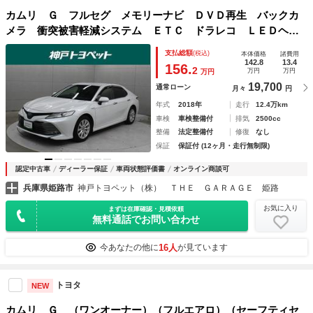
カムリ Ｇ フルセグ メモリーナビ ＤＶＤ再生 バックカ
メラ 衝突被害軽減システム ＥＴＣ ドラレコ ＬＥＤヘッ
ドランプ ワンオーナー アイドリングストップ
支払総額
(税込)
本体価格
諸費用
142.8
13.4
156.
2
万円
万円
万円
19,700
通常ローン
月々
円
年式
2018年
走行
12.4万km
車検
車検整備付
排気
2500cc
整備
法定整備付
修復
なし
保証
保証付 (12ヶ月・走行無制限)
認定中古車
ディーラー保証
車両状態評価書
オンライン商談可
兵庫県姫路市
神戸トヨペット（株） ＴＨＥ ＧＡＲＡＧＥ 姫路
お気に入り
まずは在庫確認・見積依頼
無料通話でお問い合わせ
16人
今あなたの他に
が見ています
トヨタ
NEW
カムリ Ｇ （ワンオーナー）（フルエアロ）（セーフティセ