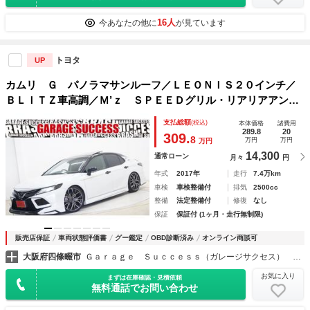
16人
今あなたの他に
が見ています
トヨタ
UP
カムリ Ｇ パノラマサンルーフ／ＬＥＯＮＩＳ２０インチ／
ＢＬＩＴＺ車高調／Ｍ’ｚ ＳＰＥＥＤグリル・リアリアアンダ
ースポイラー・エキゾーストカッター／モデリスタエアロ（Ｆ
支払総額
(税込)
本体価格
諸費用
／Ｓ）／ＷＳ仕様フロントロアグリル／
289.8
20
309.
8
万円
万円
万円
14,300
通常ローン
月々
円
年式
2017年
走行
7.4万km
車検
車検整備付
排気
2500cc
整備
法定整備付
修復
なし
保証
保証付 (1ヶ月・走行無制限)
販売店保証
車両状態評価書
グー鑑定
OBD診断済み
オンライン商談可
大阪府四條畷市
Ｇａｒａｇｅ Ｓｕｃｃｅｓｓ（ガレージサクセス） 大阪外環店 マークＸ・クラウン専門店
お気に入り
まずは在庫確認・見積依頼
無料通話でお問い合わせ