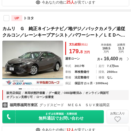
25人
今あなたの他に
が見ています
トヨタ
UP
カムリ Ｇ 純正８インチナビ／地デジ／バックカメラ／追従
クルコン／レーンキープアシスト／パワーシート／ＬＥＤヘッ
ドライト／オートハイビーム／ＢＳＭ／ＥＴＣ／電動パーキン
支払総額
(税込)
本体価格
諸費用
グブレーキ／ステアリングリモコン
168.5
11.3
179.
8
万円
万円
万円
16,400
通常ローン
月々
円
年式
2017年
走行
7.2万km
車検
車検整備付
排気
2500cc
整備
法定整備付
修復
なし
保証
保証付 (1ヶ月・1000km)
販売店保証
車両状態評価書
グー鑑定
OBD診断済み
オンライン商談可
オプション見積り可
ローン仮審査
福岡県福岡市東区
グッドスピード ＭＥＧＡ ＳＵＶ東福岡店
お気に入り
まずは在庫確認・見積依頼
無料通話でお問い合わせ
12人
今あなたの他に
が見ています