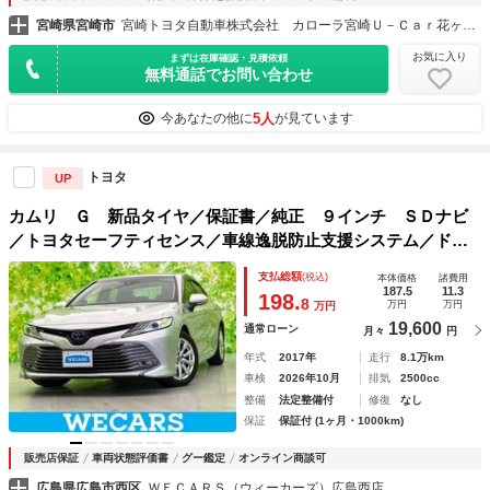
宮崎県宮崎市
宮崎トヨタ自動車株式会社 カローラ宮崎Ｕ－Ｃａｒ花ヶ島店
お気に入り
まずは在庫確認・見積依頼
無料通話でお問い合わせ
5人
今あなたの他に
が見ています
トヨタ
UP
カムリ Ｇ 新品タイヤ／保証書／純正 ９インチ ＳＤナビ
／トヨタセーフティセンス／車線逸脱防止支援システム／ドラ
イブレコーダー 純正／ヘッドランプ ＬＥＤ／Ｂｌｕｅｔｏ
支払総額
(税込)
本体価格
諸費用
ｏｔｈ接続／ＥＴＣ／ＥＢＤ付ＡＢＳ
187.5
11.3
198.
8
万円
万円
万円
19,600
通常ローン
月々
円
年式
2017年
走行
8.1万km
車検
2026年10月
排気
2500cc
整備
法定整備付
修復
なし
保証
保証付 (1ヶ月・1000km)
販売店保証
車両状態評価書
グー鑑定
オンライン商談可
広島県広島市西区
ＷＥＣＡＲＳ（ウィーカーズ）広島西店