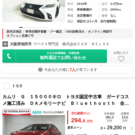
年式
2018年
走行
3.9万km
車検
車検整備付
排気
2500cc
整備
法定整備付
修復
なし
保証
保証付 (12ヶ月・走行無制限)
販売店保証
車両状態評価書
グー鑑定
OBD診断済み
オンライン商談可
オプション見積り可
大阪府池田市
マークＸ専門店 株式会社ＣＡＲ ＲＥＬＡＸ
お気に入り
まずは在庫確認・見積依頼
無料通話でお問い合わせ
7人
今あなたの他に
が見ています
トヨタ
カムリ Ｇ １５０００キロ トヨタ認定中古車 ガードコス
メ施工済み ＤＡメモリーナビ Ｂｌｕｅｔｈｏｏｔｈ 全周
囲＆バックモニター 追従型クルコン ＬＥＤヘッドランプ
支払総額
(税込)
本体価格
諸費用
ＥＴＣ２．０ 前後ドラレコ 禁煙車
281.3
13.5
294.
8
万円
万円
万円
29,200
通常ローン
月々
円