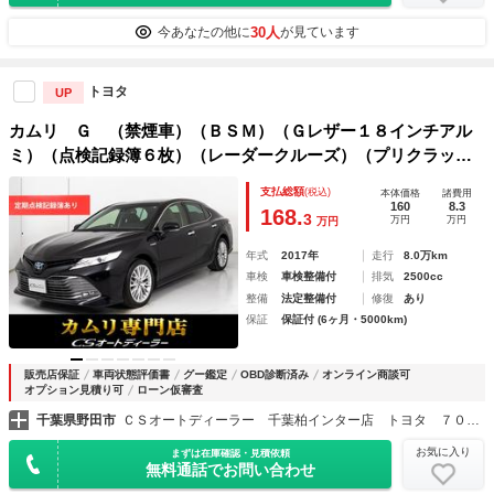
30人
今あなたの他に
が見ています
トヨタ
UP
カムリ Ｇ （禁煙車）（ＢＳＭ）（Ｇレザー１８インチアル
ミ）（点検記録簿６枚）（レーダークルーズ）（プリクラッシ
ュ）（ＬＤＡ）（障害物センサー）（セーフティセンス）（メ
支払総額
(税込)
本体価格
諸費用
ーカＯＰ ＳＤナビ）（ＬＥＤヘッドライト）
160
8.3
168.
3
万円
万円
万円
年式
2017年
走行
8.0万km
車検
車検整備付
排気
2500cc
整備
法定整備付
修復
あり
保証
保証付 (6ヶ月・5000km)
販売店保証
車両状態評価書
グー鑑定
OBD診断済み
オンライン商談可
オプション見積り可
ローン仮審査
千葉県野田市
ＣＳオートディーラー 千葉柏インター店 トヨタ ７０系カムリハイブリッド／カスタム／中古車専門店
お気に入り
まずは在庫確認・見積依頼
無料通話でお問い合わせ