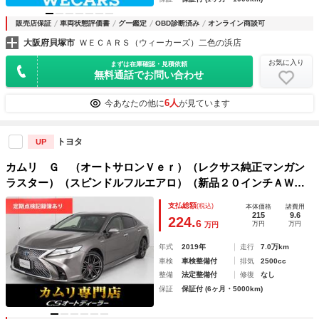
販売店保証
車両状態評価書
グー鑑定
OBD診断済み
オンライン商談可
大阪府貝塚市
ＷＥＣＡＲＳ（ウィーカーズ）二色の浜店
お気に入り
まずは在庫確認・見積依頼
無料通話でお問い合わせ
6人
今あなたの他に
が見ています
トヨタ
UP
カムリ Ｇ （オートサロンＶｅｒ）（レクサス純正マンガン
ラスター）（スピンドルフルエアロ）（新品２０インチＡＷ＆
新品タイヤ） （レーダークルーズ）（プリクラッシュ）（Ｌ
支払総額
(税込)
本体価格
諸費用
ＤＡ）（障害物センサー）（セーフティセンス）
215
9.6
224.
6
万円
万円
万円
年式
2019年
走行
7.0万km
車検
車検整備付
排気
2500cc
整備
法定整備付
修復
なし
保証
保証付 (6ヶ月・5000km)