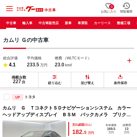
0
お気に入り
閲覧履歴
中古車
輸入車
中古車販売店
新車
車買取
カーリース
整備工場
カムリ Ｇの中古車
総合評価
平均価格
燃費
（WLTCモード）
4.1
233.5
23.0
万円
km/l
掲載台数
227
台
絞り込む
並び替え
条件保存
トヨタ
UP
カムリ Ｇ ＴコネクトＳＤナビゲーションシステム カラー
ヘッドアップディスプレイ ＢＳＭ バックカメラ プリクラ
ッシュセーフティ セーフティセンスＰ 純正１７インチアル
支払総額
(税込)
本体価格
諸費用
ミ パワーシート ＬＥＤヘッドライト
169.5
13
182.
5
万円
万円
万円