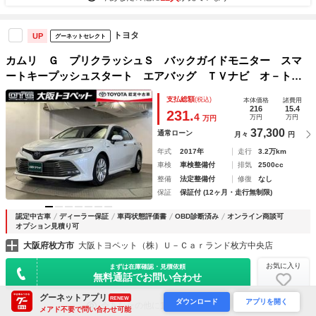
トヨタ
UP
グーネットセレクト
カムリ Ｇ プリクラッシュＳ バックガイドモニター スマ
ートキープッシュスタート エアバッグ ＴＶナビ オ－トエ
アコン パワーステアリング パワーウインドウ ＡＢＳ Ｅ
支払総額
(税込)
本体価格
諸費用
ＳＣ 運転席Ｐシート アルミホイール
216
15.4
231.
4
万円
万円
万円
37,300
通常ローン
月々
円
年式
2017年
走行
3.2万km
車検
車検整備付
排気
2500cc
整備
法定整備付
修復
なし
保証
保証付 (12ヶ月・走行無制限)
認定中古車
ディーラー保証
車両状態評価書
OBD診断済み
オンライン商談可
オプション見積り可
大阪府枚方市
大阪トヨペット（株）Ｕ－Ｃａｒランド枚方中央店
お気に入り
まずは在庫確認・見積依頼
無料通話でお問い合わせ
グーネットアプリ
RENEW
ダウンロード
アプリを開く
10人
今あなたの他に
が見ています
メアド不要で問い合わせ可能