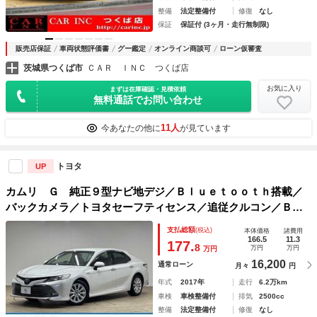
整備
法定整備付
修復
なし
保証
保証付 (3ヶ月・走行無制限)
販売店保証
車両状態評価書
グー鑑定
オンライン商談可
ローン仮審査
茨城県つくば市
ＣＡＲ ＩＮＣ つくば店
お気に入り
まずは在庫確認・見積依頼
無料通話でお問い合わせ
11人
今あなたの他に
が見ています
トヨタ
UP
カムリ Ｇ 純正９型ナビ地デジ／Ｂｌｕｅｔｏｏｔｈ搭載／
バックカメラ／トヨタセーフティセンス／追従クルコン／ＢＳ
Ｍ／オートハイビーム／パワーシート／ＬＥＤヘッドライト／
支払総額
(税込)
本体価格
諸費用
ＥＴＣ／スマートキー／オートエアコン
166.5
11.3
177.
8
万円
万円
万円
16,200
通常ローン
月々
円
年式
2017年
走行
6.2万km
車検
車検整備付
排気
2500cc
整備
法定整備付
修復
なし