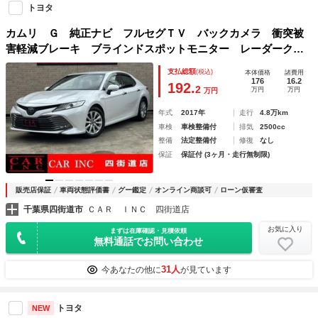
トヨタ
カムリ Ｇ 純正ナビ フルセグＴＶ バックカメラ 衝突被
害軽減ブレーキ ブラインドスポットモニター レーダークル
ーズコントロール タイヤ空気圧モニター クリアランスソナ
支払総額
(税込)
本体価格
諸費用
ー ＬＥＤヘッドライト 純正アルミ ＥＴＣ
176
16.2
192.
2
万円
万円
万円
年式
2017年
走行
4.8万km
車検
車検整備付
排気
2500cc
整備
法定整備付
修復
なし
保証
保証付 (3ヶ月・走行無制限)
販売店保証
車両状態評価書
グー鑑定
オンライン商談可
ローン仮審査
千葉県四街道市
ＣＡＲ ＩＮＣ 四街道店
お気に入り
まずは在庫確認・見積依頼
無料通話でお問い合わせ
31人
今あなたの他に
が見ています
トヨタ
NEW