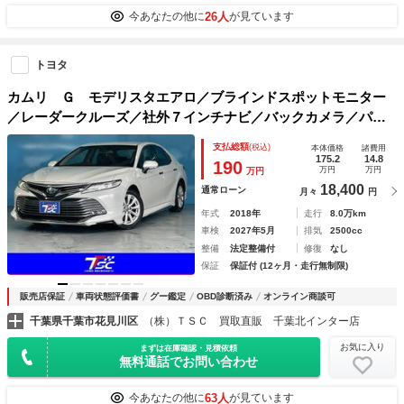
26人
今あなたの他に
が見ています
トヨタ
カムリ Ｇ モデリスタエアロ／ブラインドスポットモニター
／レーダークルーズ／社外７インチナビ／バックカメラ／パワ
ーシート／レーンキープ／パーキングアシスト／フルセグＴＶ
支払総額
(税込)
本体価格
諸費用
視聴／Ｂｌｕｅｔｏｏｔｈ接続／ＥＴＣ
175.2
14.8
190
万円
万円
万円
18,400
通常ローン
月々
円
年式
2018年
走行
8.0万km
車検
2027年5月
排気
2500cc
整備
法定整備付
修復
なし
保証
保証付 (12ヶ月・走行無制限)
販売店保証
車両状態評価書
グー鑑定
OBD診断済み
オンライン商談可
千葉県千葉市花見川区
（株）ＴＳＣ 買取直販 千葉北インター店
お気に入り
まずは在庫確認・見積依頼
無料通話でお問い合わせ
63人
今あなたの他に
が見ています