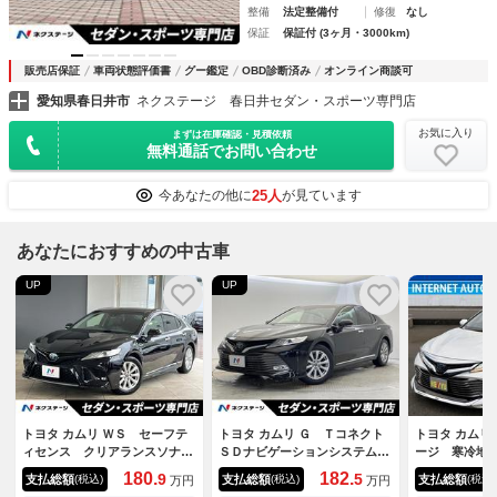
整備
法定整備付
修復
なし
保証
保証付 (3ヶ月・3000km)
販売店保証
車両状態評価書
グー鑑定
OBD診断済み
オンライン商談可
愛知県春日井市
ネクステージ 春日井セダン・スポーツ専門店
お気に入り
まずは在庫確認・見積依頼
無料通話でお問い合わせ
25人
今あなたの他に
が見ています
あなたにおすすめの中古車
UP
UP
トヨタ カムリ ＷＳ セーフテ
トヨタ カムリ Ｇ Ｔコネクト
トヨタ カムリ
ィセンス クリアランスソナ
ＳＤナビゲーションシステム
ージ 寒冷地
ー 純正１７インチアルミ Ｌ
カラーヘッドアップディスプレ
ー モデリス
180.
182.
9
5
支払総額
支払総額
支払総額
(税込)
(税込)
(税込)
万円
万円
ＥＤヘッドライト／フロントフ
イ ＢＳＭ バックカメラ プ
ルーフ ＲＳ