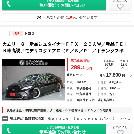
お気に入り
まずは在庫確認・見積依頼
無料通話でお問い合わせ
10人
今あなたの他に
が見ています
トヨタ
UP
カムリ Ｇ 新品シュタイナーＦＴＸ ２０ＡＷ／新品ＴＥＩ
Ｎ車高調／モデリスタエアロ（Ｆ／Ｓ／Ｒ）／トランクスポイ
ラー／ＥＴＣ２．０／ドライブレコーダー／バックカメラ／Ｂ
支払総額
(税込)
本体価格
諸費用
ｌｕｅｔｏｏｔｈオーディオ／パワーシート
269.8
19.6
289.
4
万円
万円
万円
17,800
通常ローン
月々
円
年式
2017年
走行
6.8万km
車検
車検整備付
排気
2500cc
整備
法定整備付
修復
なし
保証
保証付 (1ヶ月・走行無制限)
販売店保証
車両状態評価書
グー鑑定
OBD診断済み
オンライン商談可
埼玉県北葛飾郡松伏町
Ｇａｒａｇｅ Ｓｕｃｃｅｓｓ（ガレージサクセス） 埼玉店
お気に入り
まずは在庫確認・見積依頼
無料通話でお問い合わせ