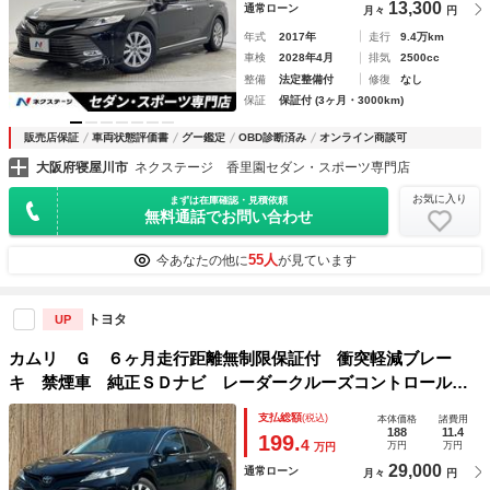
13,300
通常ローン
月々
円
年式
2017年
走行
9.4万km
車検
2028年4月
排気
2500cc
整備
法定整備付
修復
なし
保証
保証付 (3ヶ月・3000km)
販売店保証
車両状態評価書
グー鑑定
OBD診断済み
オンライン商談可
大阪府寝屋川市
ネクステージ 香里園セダン・スポーツ専門店
お気に入り
まずは在庫確認・見積依頼
無料通話でお問い合わせ
55人
今あなたの他に
が見ています
トヨタ
UP
カムリ Ｇ ６ヶ月走行距離無制限保証付 衝突軽減ブレー
キ 禁煙車 純正ＳＤナビ レーダークルーズコントロール
バックカメラ クリアランスソナー パワーシート ＭＴモー
支払総額
(税込)
本体価格
諸費用
ド付 Ｂｌｕｅｔｏｏｔｈ フルセグＴＶ ＥＴＣ
188
11.4
199.
4
万円
万円
万円
29,000
通常ローン
月々
円