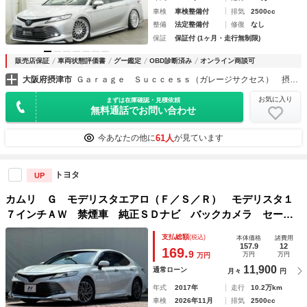
車検
車検整備付
排気
2500cc
整備
法定整備付
修復
なし
保証
保証付 (1ヶ月・走行無制限)
販売店保証
車両状態評価書
グー鑑定
OBD診断済み
オンライン商談可
大阪府摂津市
Ｇａｒａｇｅ Ｓｕｃｃｅｓｓ（ガレージサクセス） 摂津本店 カスタムカー専門店
お気に入り
まずは在庫確認・見積依頼
無料通話でお問い合わせ
61人
今あなたの他に
が見ています
トヨタ
UP
カムリ Ｇ モデリスタエアロ（Ｆ／Ｓ／Ｒ） モデリスタ１
７インチＡＷ 禁煙車 純正ＳＤナビ バックカメラ セーフ
ティセンスＰ 革巻きステアリング ファブリックシート パ
支払総額
(税込)
本体価格
諸費用
ワーシート ＥＴＣ スマートキー
157.9
12
169.
9
万円
万円
万円
11,900
通常ローン
月々
円
年式
2017年
走行
10.2万km
車検
2026年11月
排気
2500cc