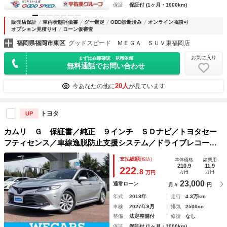
保証
保証付 (1ヶ月・1000km)
販売店保証
車両状態評価書
グー鑑定
OBD診断済み
オンライン商談可
オプション見積り可
ローン仮審査
福岡県福岡市東区
グッドスピード ＭＥＧＡ ＳＵＶ東福岡店
お気に入り
まずは在庫確認・見積依頼
無料通話でお問い合わせ
20人
今あなたの他に
が見ています
トヨタ
UP
カムリ Ｇ 保証書／純正 ９インチ ＳＤナビ／トヨタセー
フティセンス／車線逸脱防止支援システム／ドライブレコーダ
ー 純正／ヘッドランプ ＬＥＤ／Ｂｌｕｅｔｏｏｔｈ接続／
支払総額
(税込)
本体価格
諸費用
ＥＴＣ／横滑り防止装置
210.9
11.9
222.
8
万円
万円
万円
23,000
通常ローン
月々
円
年式
2018年
走行
4.3万km
車検
2027年9月
排気
2500cc
整備
法定整備付
修復
なし
保証
保証付 (1ヶ月・1000km)