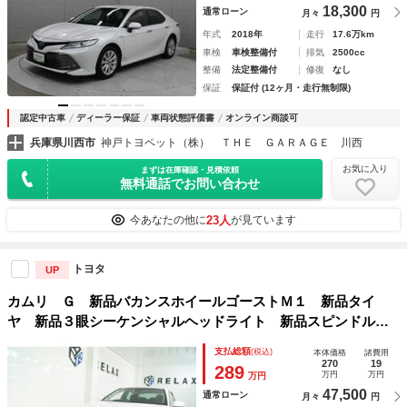
18,300
通常ローン
月々
円
年式
2018年
走行
17.6万km
車検
車検整備付
排気
2500cc
整備
法定整備付
修復
なし
保証
保証付 (12ヶ月・走行無制限)
認定中古車
ディーラー保証
車両状態評価書
オンライン商談可
兵庫県川西市
神戸トヨペット（株） ＴＨＥ ＧＡＲＡＧＥ 川西
お気に入り
まずは在庫確認・見積依頼
無料通話でお問い合わせ
23人
今あなたの他に
が見ています
トヨタ
UP
カムリ Ｇ 新品バカンスホイールゴーストＭ１ 新品タイ
ヤ 新品３眼シーケンシャルヘッドライト 新品スピンドルバ
ンパースポーツモデル パワーシート ＬＥＤフォグライト
支払総額
(税込)
本体価格
諸費用
バックカメラ スマートキー ＥＴＣ
270
19
289
万円
万円
万円
47,500
通常ローン
月々
円