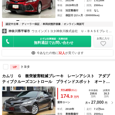
年式
2023年
走行
1.4万km
車検
2028年3月
排気
2500cc
整備
法定整備付
修復
なし
保証
保証付 (12ヶ月・200000km)
認定中古車
ディーラー保証
車両状態評価書
オンライン商談可
神奈川県平塚市
ウエインズトヨタ神奈川株式会社 Ｕ－ＢＡＳＥプレミアム平塚
お気に入り
まずは在庫確認・見積依頼
無料通話でお問い合わせ
32人
今あなたの他に
が見ています
トヨタ
UP
カムリ Ｇ 衝突被害軽減ブレーキ レーンアシスト アダプ
ティブクルーズコントロール ブラインドスポット オートハ
イビーム ＬＥＤオートライト パワーシート 純正１７イン
支払総額
(税込)
本体価格
諸費用
チＡＷ 純正９インチナビ バックカメラ
158.6
16.3
174.
9
万円
万円
万円
27,000
通常ローン
月々
円
年式
2018年
走行
7.2万km
車検
車検整備付
排気
2500cc