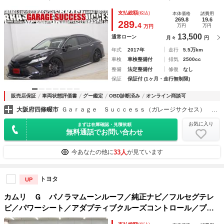
ｏｏｔｈ／バックカメラ／運転席パワーシート／電子サイドブ
支払総額
(税込)
本体価格
諸費用
レーキ／プッシュスタート／ＥＴＣ／カスタム／
269.8
19.6
289.
4
万円
万円
万円
13,500
通常ローン
月々
円
年式
2017年
走行
5.5万km
車検
車検整備付
排気
2500cc
整備
法定整備付
修復
なし
保証
保証付 (1ヶ月・走行無制限)
販売店保証
車両状態評価書
グー鑑定
OBD診断済み
オンライン商談可
大阪府四條畷市
Ｇａｒａｇｅ Ｓｕｃｃｅｓｓ（ガレージサクセス） 大阪外環店 マークＸ・クラウン専門店
お気に入り
まずは在庫確認・見積依頼
無料通話でお問い合わせ
33人
今あなたの他に
が見ています
トヨタ
UP
カムリ Ｇ パノラマムーンルーフ／純正ナビ／フルセグテレ
ビ／パワーシート／アダプティブクルーズコントロール／プリ
クラッシュセーフティ／オートマチックハイビーム／ＥＴＣ車