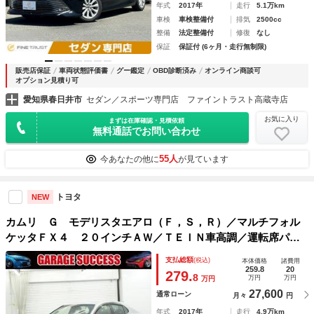
年式
2017年
走行
5.1万km
車検
車検整備付
排気
2500cc
整備
法定整備付
修復
なし
保証
保証付 (6ヶ月・走行無制限)
販売店保証
車両状態評価書
グー鑑定
OBD診断済み
オンライン商談可
オプション見積り可
愛知県春日井市
セダン／スポーツ専門店 ファイントラスト高蔵寺店
お気に入り
まずは在庫確認・見積依頼
無料通話でお問い合わせ
55人
今あなたの他に
が見ています
トヨタ
NEW
カムリ Ｇ モデリスタエアロ（Ｆ，Ｓ，Ｒ）／マルチフォル
ケッタＦＸ４ ２０インチＡＷ／ＴＥＩＮ車高調／運転席パワ
ーシート／Ｂｌｕｅｔｏｏｔｈ／バックカメラ／ＥＴＣ／クル
支払総額
(税込)
本体価格
諸費用
ーズコントロール／ドライブレコーダー
259.8
20
279.
8
万円
万円
万円
27,600
通常ローン
月々
円
年式
2017年
走行
4.9万km