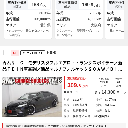
ォグ 革巻きステアリング パ
リクラッシュセーフティ セー
ロッツェリア
車両本体価格
車両本体価格
車両本体価格
168.
169.
6
5
万円
万円
ドルシフト 左右独立オートエ
フティセンスＰ 純正１７イン
Ｄ ＢＳＭ・
(税込)
(税込)
(税込)
アコン 運転席パワーシート
チアルミ パワーシート ＬＥ
ティセンス 
年式
2018年
年式
2017年
年式
バックカメラ 禁煙車
Ｄヘッドライト
正８インチナ
走行距離
108,000km
走行距離
94,000km
走行距離
ト シートヒ
エリア
愛知県
エリア
大阪府
メラ
エリア
ネクステージ 天白セダン・スポ
ネクステージ 香里園セダン・ス
（株）ケーユー
ーツ専門店
ポーツ専門店
トヨタ
UP
グーネットセレクト
カムリ Ｇ モデリスタフルエアロ・トランクスポイラー／新
品ＴＥＩＮ車高調／新品マルチフォルケッタ２０ＡＷ／Ｂｌｕ
ｅｔｏｏｔｈ／バックカメラ／パワーシート／電子サイドブレ
支払総額
(税込)
本体価格
諸費用
ーキ／ＥＴＣ／フルカスタム／ローダウン／
289.8
20
309.
8
万円
万円
万円
14,300
通常ローン
月々
円
年式
2018年
走行
4.7万km
車検
2027年3月
排気
2500cc
整備
法定整備付
修復
なし
保証
保証付 (1ヶ月・走行無制限)
販売店保証
車両状態評価書
グー鑑定
OBD診断済み
オンライン商談可