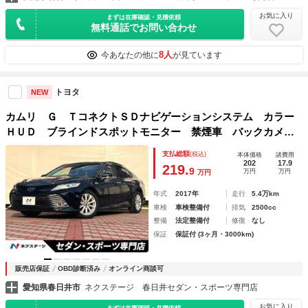
お気に入り
まずは在庫確認・見積依頼
無料通話でお問い合わせ
8人
今あなたの他に
が見ています
トヨタ
NEW
カムリ Ｇ ＴコネクトＳＤナビゲーションシステム カラー
ＨＵＤ ブラインドスポットモニター 禁煙車 バックカメ
ラ 純正１７インチＡＷ セーフティセンスＰ ＬＥＤヘッ
支払総額
(税込)
本体価格
諸費用
ド ＥＴＣ 革巻きステアリング パワーシート
202
17.9
219.
9
万円
万円
万円
年式
2017年
走行
5.4万km
車検
車検整備付
排気
2500cc
整備
法定整備付
修復
なし
保証
保証付 (3ヶ月・3000km)
販売店保証
OBD診断済み
オンライン商談可
愛知県春日井市
ネクステージ 春日井セダン・スポーツ専門店
お気に入り
まずは在庫確認・見積依頼