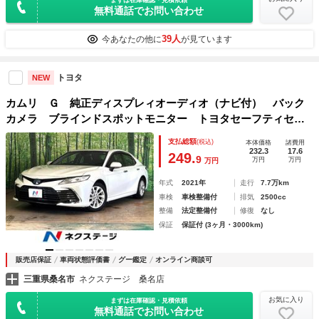
無料通話でお問い合わせ
39人
今あなたの他に
が見ています
トヨタ
NEW
カムリ Ｇ 純正ディスプレィオーディオ（ナビ付） バック
カメラ ブラインドスポットモニター トヨタセーフティセン
ス レーダークルーズ 車線逸脱防止 ＬＥＤヘッドライト
支払総額
(税込)
本体価格
諸費用
クリアランスソナー ＥＴＣ２．０ 禁煙車
232.3
17.6
249.
9
万円
万円
万円
年式
2021年
走行
7.7万km
車検
車検整備付
排気
2500cc
整備
法定整備付
修復
なし
保証
保証付 (3ヶ月・3000km)
販売店保証
車両状態評価書
グー鑑定
オンライン商談可
三重県桑名市
ネクステージ 桑名店
お気に入り
まずは在庫確認・見積依頼
無料通話でお問い合わせ