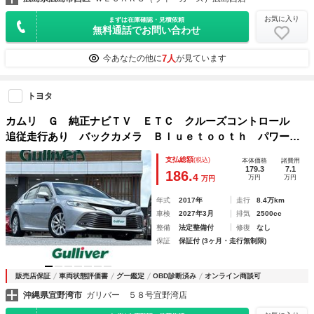
お気に入り
まずは在庫確認・見積依頼
無料通話でお問い合わせ
7人
今あなたの他に
が見ています
トヨタ
カムリ Ｇ 純正ナビＴＶ ＥＴＣ クルーズコントロール
追従走行あり バックカメラ Ｂｌｕｅｔｏｏｔｈ パワーシ
ート オートライトオートマチックハイビーム 衝突被害軽減
支払総額
(税込)
本体価格
諸費用
システム ドライブモードセレクト エアコン
179.3
7.1
186.
4
万円
万円
万円
年式
2017年
走行
8.4万km
車検
2027年3月
排気
2500cc
整備
法定整備付
修復
なし
保証
保証付 (3ヶ月・走行無制限)
販売店保証
車両状態評価書
グー鑑定
OBD診断済み
オンライン商談可
沖縄県宜野湾市
ガリバー ５８号宜野湾店