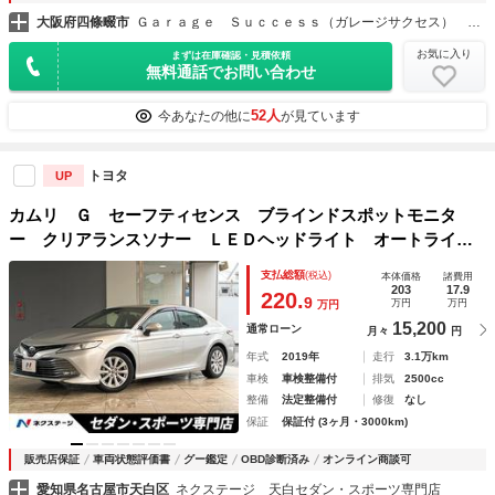
大阪府四條畷市
Ｇａｒａｇｅ Ｓｕｃｃｅｓｓ（ガレージサクセス） 大阪外環店 マークＸ・クラウン専門店
お気に入り
まずは在庫確認・見積依頼
無料通話でお問い合わせ
52人
今あなたの他に
が見ています
トヨタ
UP
カムリ Ｇ セーフティセンス ブラインドスポットモニタ
ー クリアランスソナー ＬＥＤヘッドライト オートライ
ト 純正１７インチＡＷ 革巻ステアリング スマートキー
支払総額
(税込)
本体価格
諸費用
純正ナビ バックカメラ ＥＴＣ
203
17.9
220.
9
万円
万円
万円
15,200
通常ローン
月々
円
年式
2019年
走行
3.1万km
車検
車検整備付
排気
2500cc
整備
法定整備付
修復
なし
保証
保証付 (3ヶ月・3000km)
販売店保証
車両状態評価書
グー鑑定
OBD診断済み
オンライン商談可
愛知県名古屋市天白区
ネクステージ 天白セダン・スポーツ専門店