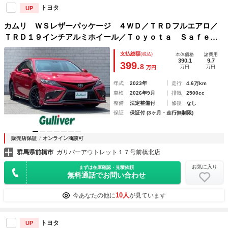
トヨタ
UP
カムリ ＷＳレザーパッケージ ４ＷＤ／ＴＲＤフルエアロ／
ＴＲＤ１９インチアルミホイール／Ｔｏｙｏｔａ Ｓａｆｅｔ
ｙＳｅｎｓｅ／ブラインドスポットモニター／パーキングサポ
支払総額
(税込)
本体価格
諸費用
ートブレーキ／パノラミックビューモニター／ＪＢＬサウンド
390.1
9.7
399.
8
万円
万円
万円
シスム
年式
2023年
走行
4.6万km
車検
2026年9月
排気
2500cc
整備
法定整備付
修復
なし
保証
保証付 (3ヶ月・走行無制限)
販売店保証
オンライン商談可
群馬県前橋市
ガリバーアウトレット１７号前橋北店
お気に入り
まずは在庫確認・見積依頼
無料通話でお問い合わせ
10人
今あなたの他に
が見ています
トヨタ
UP