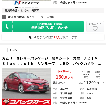
保証
保証付 (3ヶ月・3000km)
販売店保証
オンライン商談可
新潟県長岡市
ネクステージ 長岡店
お気に入り
まずは在庫確認・見積依頼
無料通話でお問い合わせ
17人
今あなたの他に
が見ています
トヨタ
カムリ Ｇレザーパッケージ 黒革シート 禁煙 ナビＴＶ
Ｂｌｕｅｔｏｏｔｈ サンルーフ ＬＥＤ バックカメラ Ｅ
ＴＣ 電動シート シートヒータ レーダークルーズコントロ
支払総額
(税込)
本体価格
諸費用
ール オートハイビーム
142.5
8.3
150.
8
万円
万円
万円
11,200
通常ローン
月々
円
年式
2017年
走行
10.0万km
車検
車検整備付
排気
2500cc
整備
法定整備付
修復
あり
保証
保証付 (1ヶ月・1000km)