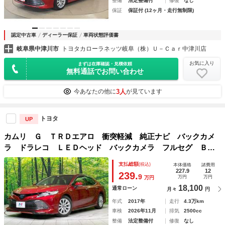
整備
法定整備付
修復
なし
保証
保証付 (12ヶ月・走行無制限)
認定中古車
ディーラー保証
車両状態評価書
岐阜県中津川市
トヨタカローラネッツ岐阜（株）Ｕ－Ｃａｒ中津川店
お気に入り
まずは在庫確認・見積依頼
無料通話でお問い合わせ
3人
今あなたの他に
が見ています
トヨタ
UP
カムリ Ｇ ＴＲＤエアロ 衝突軽減 純正ナビ バックカメ
ラ ドラレコ ＬＥＤヘッド バックカメラ フルセグ Ｂｌ
ｕｅｔｏｏｔｈ ＥＴＣ ＵＳＢ入力端子 デュアルオートエ
支払総額
(税込)
本体価格
諸費用
アコン オートライト スマートキー
227.9
12
239.
9
万円
万円
万円
18,100
通常ローン
月々
円
年式
2017年
走行
4.3万km
車検
2026年11月
排気
2500cc
整備
法定整備付
修復
なし