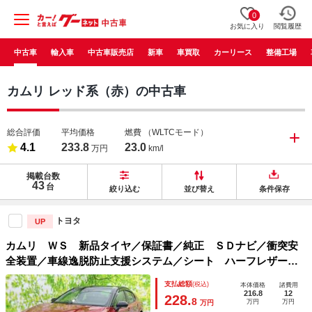
0
お気に入り
閲覧履歴
中古車
輸入車
中古車販売店
新車
車買取
カーリース
整備工場
カムリ レッド系（赤）の中古車
総合評価
平均価格
燃費
（WLTCモード）
4.1
233.8
23.0
万円
km/l
掲載台数
43
台
絞り込む
並び替え
条件保存
トヨタ
UP
カムリ ＷＳ 新品タイヤ／保証書／純正 ＳＤナビ／衝突安
全装置／車線逸脱防止支援システム／シート ハーフレザー／
ヘッドランプ ＬＥＤ／Ｂｌｕｅｔｏｏｔｈ接続／ＥＴＣ／Ｅ
支払総額
(税込)
本体価格
諸費用
ＢＤ付ＡＢＳ／横滑り防止装置
216.8
12
228.
8
万円
万円
万円