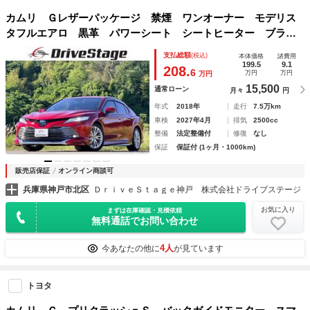
カムリ Ｇレザーパッケージ 禁煙 ワンオーナー モデリス
タフルエアロ 黒革 パワーシート シートヒーター ブライ
ンドスポット ヘッドアップＤ フルセグ Ｂｌｕｅｔｏｏｔ
支払総額
(税込)
本体価格
諸費用
ｈ Ａハイビーム 前後ソナー ブレーキホールド スペアキ
199.5
9.1
208.
6
万円
万円
万円
―有
15,500
通常ローン
月々
円
年式
2018年
走行
7.5万km
車検
2027年4月
排気
2500cc
整備
法定整備付
修復
なし
保証
保証付 (1ヶ月・1000km)
販売店保証
オンライン商談可
兵庫県神戸市北区
ＤｒｉｖｅＳｔａｇｅ神戸 株式会社ドライブステージ
お気に入り
まずは在庫確認・見積依頼
無料通話でお問い合わせ
4人
今あなたの他に
が見ています
トヨタ