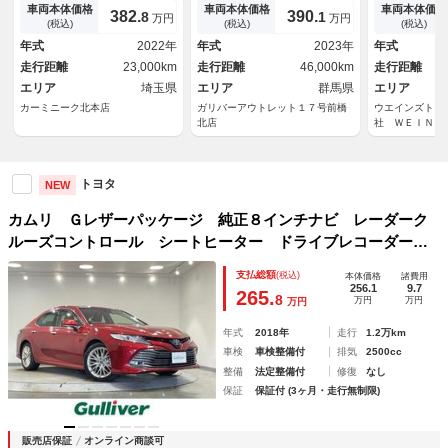
／パノラマＶＩＥＷ／黒ルーフ
ｆｅｔｙＳｅｎｓｅ／ブライン
タート ＴＶ
車両本体価格
車両本体価格
車両本体価格
382.
390.
8
1
万円
万円
／ＨＵＤ／ヒーター付黒革シー
ドスポットモニター／パーキン
コン パワー
(税込)
(税込)
(税込)
ト／ドラレコ／ＥＴＣ
グサポートブレーキ／パノラミ
ＢＳ ＥＳＣ
年式
2022年
年式
2023年
年式
ックビューモニター／ＪＢＬサ
ト 記録簿
走行距離
23,000km
走行距離
46,000km
走行距離
ウンドシスム
エリア
埼玉県
エリア
群馬県
エリア
カーミニーク北本店
ガリバーアウトレット１７号前橋
ウエインズトヨ
北店
社 ＷＥＩＮＳ
岸
トヨタ
NEW
カムリ Ｇレザーパッケージ 純正８インチナビ レーダーク
ルーズコントロール シートヒーター ドライブレコーダー
ＥＴＣ２．０ バックカメラ プリクラッシュセーフティ ブ
支払総額
(税込)
本体価格
諸費用
ラインドスポットモニター レーンディパーチャーアラート
256.1
9.7
265.
8
万円
万円
万円
年式
2018年
走行
1.2万km
車検
車検整備付
排気
2500cc
整備
法定整備付
修復
なし
保証
保証付 (3ヶ月・走行無制限)
販売店保証
オンライン商談可