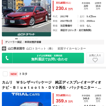
ＴＣ ＬＥＤヘッドランプ
支払総額
(税込)
本体価格
諸費用
220
10.6
230.
6
万円
万円
万円
年式
2017年
走行
5.4万km
車検
2027年2月
排気
2500cc
整備
法定整備付
修復
なし
保証
保証付 (12ヶ月・走行無制限)
ディーラー保証
車両状態評価書
山口県岩国市
山口トヨペット（株） 岩国マイカーセンター
お気に入り
まずは在庫確認・見積依頼
無料通話でお問い合わせ
トヨタ
NEW
カムリ ＷＳレザーパッケージ 純正ディスプレイオーディオ
ナビ・Ｂｌｕｅｔｏｏｔｈ・ＤＶＤ再生・バックモニター・ト
ヨタセーフティー・ドライブレコーダー・ＥＴＣ・シートヒー
支払総額
(税込)
本体価格
諸費用
ター・クルーズコントロール・ブラインドスポット・ＪＢＬサ
349.8
10.1
359.
9
万円
万円
万円
ウンド