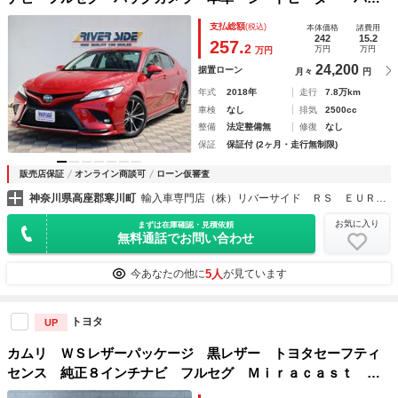
ーシート スマートキー ＥＴＣ ＬＥＤ クルコン トヨタ
支払総額
(税込)
本体価格
諸費用
セーフティセンス クリアランスソナー
242
15.2
257.
2
万円
万円
万円
24,200
据置ローン
月々
円
年式
2018年
走行
7.8万km
車検
なし
排気
2500cc
整備
法定整備無
修復
なし
保証
保証付 (2ヶ月・走行無制限)
販売店保証
オンライン商談可
ローン仮審査
神奈川県高座郡寒川町
輸入車専門店（株）リバーサイド ＲＳ ＥＵＲＯＣＡＲＳ
お気に入り
まずは在庫確認・見積依頼
無料通話でお問い合わせ
5人
今あなたの他に
が見ています
トヨタ
UP
カムリ ＷＳレザーパッケージ 黒レザー トヨタセーフティ
センス 純正８インチナビ フルセグ Ｍｉｒａｃａｓｔ 追
従クルコン ＥＴＣ２．０ 全周囲カメラ パワーシート シ