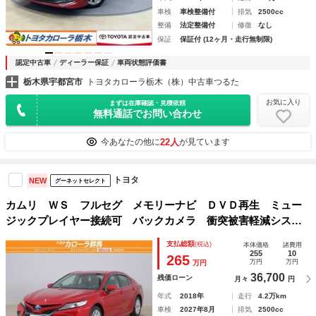
車検
車検整備付
排気
2500cc
整備
法定整備付
修復
なし
保証
保証付 (12ヶ月・走行無制限)
認定中古車
ディーラー保証
車両状態評価書
栃木県宇都宮市
トヨタカローラ栃木（株）中古車つるた
お気に入り
まずは在庫確認・見積依頼
無料通話でお問い合わせ
22人
今あなたの他に
が見ています
トヨタ
NEW
グーネットセレクト
カムリ ＷＳ フルセグ メモリーナビ ＤＶＤ再生 ミュー
ジックプレイヤー接続可 バックカメラ 衝突被害軽減システ
ム ＥＴＣ ドラレコ ＬＥＤヘッドランプ 記録簿
支払総額
(税込)
本体価格
諸費用
255
10
265
万円
万円
万円
36,700
残価ローン
月々
円
年式
2018年
走行
4.2万km
車検
2027年8月
排気
2500cc