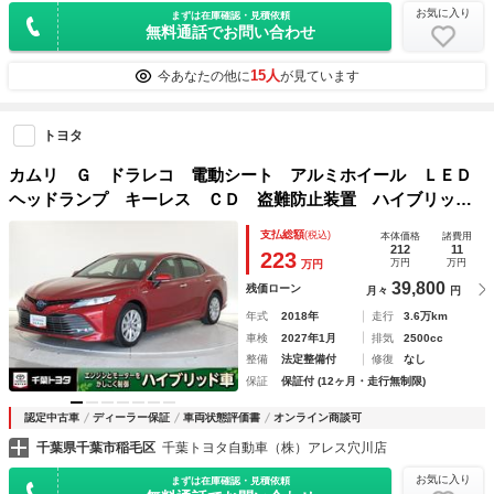
お気に入り
まずは在庫確認・見積依頼
無料通話でお問い合わせ
15人
今あなたの他に
が見ています
トヨタ
カムリ Ｇ ドラレコ 電動シート アルミホイール ＬＥＤ
ヘッドランプ キーレス ＣＤ 盗難防止装置 ハイブリッ
ド オートクルーズコントロール メモリーナビ フルセグ
支払総額
(税込)
本体価格
諸費用
212
11
223
万円
万円
万円
39,800
残価ローン
月々
円
年式
2018年
走行
3.6万km
車検
2027年1月
排気
2500cc
整備
法定整備付
修復
なし
保証
保証付 (12ヶ月・走行無制限)
認定中古車
ディーラー保証
車両状態評価書
オンライン商談可
千葉県千葉市稲毛区
千葉トヨタ自動車（株）アレス穴川店
お気に入り
まずは在庫確認・見積依頼