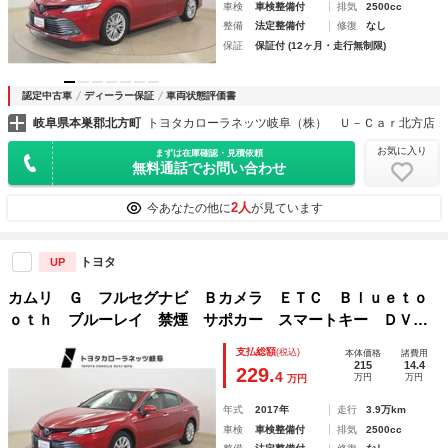
車検
車検整備付
排気
2500cc
整備
法定整備付
修復
なし
保証
保証付 (12ヶ月・走行無制限)
認定中古車
ディーラー保証
車両状態評価書
岐阜県本巣郡北方町
トヨタカローラネッツ岐阜（株） Ｕ－Ｃａｒ北方店
お気に入り
まずは在庫確認・見積依頼
無料通話でお問い合わせ
2人
今あなたの他に
が見ています
トヨタ
UP
カムリ Ｇ フルセグナビ Ｂカメラ ＥＴＣ Ｂｌｕｅｔｏ
ｏｔｈ ブルーレイ 禁煙 サポカー スマートキー ＤＶＤ
再生 ＵＳＢ接続 運転席Ｐシート クルコン スマートエン
支払総額
(税込)
本体価格
諸費用
トリー
215
14.4
229.
4
万円
万円
万円
年式
2017年
走行
3.9万km
車検
車検整備付
排気
2500cc