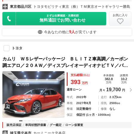
東京都品川区
トヨタモビリティ東京（株）ＴＭ東京オートギャラリー勝島
お気に入り
まずは在庫確認・見積依頼
無料通話でお問い合わせ
9人
今あなたの他に
が見ています
トヨタ
カムリ ＷＳレザーパッケージ ＢＬＩＴＺ車高調／カーボン
調エアロ／２０ＡＷ／ディスプレイオーディオナビＴＶ／パノ
ラマＶＩＥＷ／黒ルーフ／ＨＵＤ／ヒーター付黒革シート／ド
支払総額
(税込)
本体価格
諸費用
ラレコ／ＥＴＣ
382.8
10.2
393
万円
万円
万円
19,700
通常ローン
月々
円
年式
2022年
走行
2.3万km
車検
2027年8月
排気
2500cc
整備
法定整備付
修復
なし
保証
保証付 (1ヶ月・1000km)
販売店保証
車両状態評価書
グー鑑定
ローン仮審査
埼玉県北本市
カーミニーク北本店