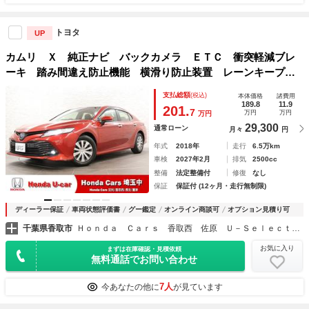
トヨタ
UP
カムリ Ｘ 純正ナビ バックカメラ ＥＴＣ 衝突軽減ブレ
ーキ 踏み間違え防止機能 横滑り防止装置 レーンキープア
シスト アダプティブクルーズコントロール ＬＥＤヘッドラ
支払総額
(税込)
本体価格
諸費用
イト フォグライト スマートキー ナビＴＶ
189.8
11.9
201.
7
万円
万円
万円
29,300
通常ローン
月々
円
年式
2018年
走行
6.5万km
車検
2027年2月
排気
2500cc
整備
法定整備付
修復
なし
保証
保証付 (12ヶ月・走行無制限)
ディーラー保証
車両状態評価書
グー鑑定
オンライン商談可
オプション見積り可
千葉県香取市
Ｈｏｎｄａ Ｃａｒｓ 香取西 佐原 Ｕ－Ｓｅｌｅｃｔコーナー店
お気に入り
まずは在庫確認・見積依頼
無料通話でお問い合わせ
7人
今あなたの他に
が見ています