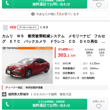
まずは在庫確認・見積依頼
無料通話でお問い合わせ
7人
今あなたの他に
が見ています
トヨタ
NEW
グーネットセレクト
カムリ ＷＳ 衝突被害軽減システム メモリーナビ フルセ
グ ＥＴＣ バックカメラ ドラレコ ＣＤ ＤＶＤ再生 キ
ーレス スマートキー 盗難防止装置
支払総額
(税込)
本体価格
諸費用
289.6
13.5
303.
1
万円
万円
万円
年式
2021年
走行
5.1万km
車検
車検整備付
排気
2500cc
整備
法定整備付
修復
なし
保証
保証付 (12ヶ月・走行無制限)
ディーラー保証
車両状態評価書
福岡県大野城市
トヨタカローラ福岡 御笠川店
お気に入り
まずは在庫確認・見積依頼
無料通話でお問い合わせ