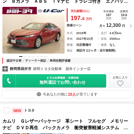
ン Ｂカメラ ＡＢＳ ＴＶナビ ドラレコ付き エアバッ
グ 運転席Ｐシート ＥＳＣ パワーウィンドウ キーフリ
支払総額
(税込)
本体価格
諸費用
ー ＥＴＣ車載器 点検記録簿 サイドエアバッグ
187
10.6
197.
6
万円
万円
万円
12,300
残価ローン
月々
円
年式
2018年
走行
4.8万km
車検
2027年10月
排気
2500cc
整備
法定整備付
修復
なし
保証
保証付 (12ヶ月・走行無制限)
認定中古車
ディーラー保証
車両状態評価書
静岡県袋井市
静岡トヨタ自動車 袋井インター店
お気に入り
まずは在庫確認・見積依頼
無料通話でお問い合わせ
10人
今あなたの他に
が見ています
トヨタ
NEW
カムリ Ｇレザーパッケージ 革シート フルセグ メモリー
ナビ ＤＶＤ再生 バックカメラ 衝突被害軽減システム Ｅ