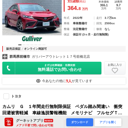
支払総額
(税込)
本体価格
諸費用
ートヒーター 前後ドラレコ ＬＥＤオートハイビーム スペ
355.1
9.7
364.
8
万円
万円
万円
アキー
年式
2022年
走行
3.7万km
車検
車検整備付
排気
2500cc
整備
法定整備付
修復
なし
保証
保証付 (3ヶ月・走行無制限)
販売店保証
オンライン商談可
群馬県前橋市
ガリバーアウトレット１７号前橋北店
お気に入り
まずは在庫確認・見積依頼
無料通話でお問い合わせ
9人
今あなたの他に
が見ています
トヨタ
カムリ Ｇ １年間走行無制限保証 ペダル踏み間違い 衝突
回避被害軽減 車線逸脱警報機能 メモリナビ フルセグＴ
Ｖ バックカメラ ＥＴＣ クルーズコントロール ＬＥＤヘ
グーネットアプリ
RENEW
支払総額
ダウンロード
アプリを開く
(税込)
本体価格
諸費用
ッドライト ＤＶＤ再生 スマートキー
メアド不要で問い合わせ可能
253
10