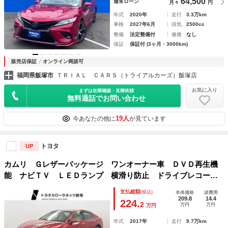
64,500
通常ローン
月々
円
年式
2020年
走行
3.3万km
車検
2027年6月
排気
2500cc
整備
法定整備付
修復
なし
保証
保証付 (3ヶ月・3000km)
販売店保証
オンライン商談可
福岡県飯塚市
ＴＲＩＡＬ ＣＡＲＳ（トライアルカーズ）飯塚店
お気に入り
まずは在庫確認・見積依頼
無料通話でお問い合わせ
19人
今あなたの他に
が見ています
トヨタ
UP
カムリ Ｇレザーパッケージ ワンオーナー車 ＤＶＤ再生機
能 ナビＴＶ ＬＥＤランプ 横滑り防止 ドライブレコー
ダ オートエアコン スマートキ－ 電動シート イモビライ
支払総額
(税込)
本体価格
諸費用
ザー サイドエアバッグ クルーズコントロール 本革シート
209.8
14.4
224.
2
万円
万円
万円
年式
2017年
走行
9.7万km