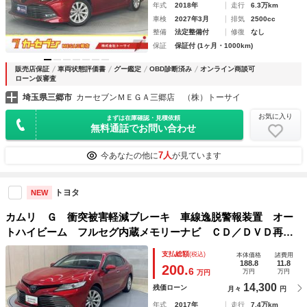
年式
2018年
走行
6.3万km
車検
2027年3月
排気
2500cc
整備
法定整備付
修復
なし
保証
保証付 (1ヶ月・1000km)
販売店保証
車両状態評価書
グー鑑定
OBD診断済み
オンライン商談可
ローン仮審査
埼玉県三郷市
カーセブンＭＥＧＡ三郷店 （株）トーサイ
お気に入り
まずは在庫確認・見積依頼
無料通話でお問い合わせ
7人
今あなたの他に
が見ています
トヨタ
NEW
カムリ Ｇ 衝突被害軽減ブレーキ 車線逸脱警報装置 オー
トハイビーム フルセグ内蔵メモリーナビ ＣＤ／ＤＶＤ再
生 Ｂｌｕｅｔｏｏｔｈ バックモニター ドラレコ クルー
支払総額
(税込)
本体価格
諸費用
ズコントロール サイドエアバック ＬＥＤライト
188.8
11.8
200.
6
万円
万円
万円
14,300
残価ローン
月々
円
年式
2017年
走行
7.4万km