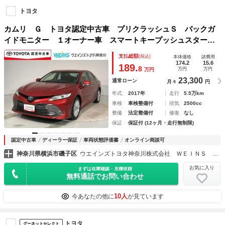
トヨタ
カムリ Ｇ トヨタ認定中古車 プリクラッシュＳ バックガ
イドモニター １オーナー車 スマートキープッシュスター
ト ＴＶナビ オ－トエアコン パワーステアリング ＡＢ
支払総額
(税込)
本体価格
諸費用
Ｓ ＥＳＣ 運転席Ｐシート 記録簿
174.2
15.6
189.
8
万円
万円
万円
23,300
通常ローン
月々
円
年式
2017年
走行
5.5万km
車検
車検整備付
排気
2500cc
整備
法定整備付
修復
なし
保証
保証付 (12ヶ月・走行無制限)
認定中古車
ディーラー保証
車両状態評価書
オンライン商談可
神奈川県横浜市磯子区
ウエインズトヨタ神奈川株式会社 ＷＥＩＮＳ Ｕ－Ｃａｒ 根岸
お気に入り
まずは在庫確認・見積依頼
無料通話でお問い合わせ
10人
今あなたの他に
が見ています
トヨタ
グーネットセレクト