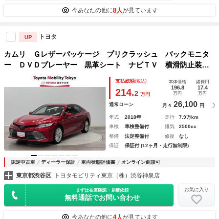
8人
今あなたの他に
が見ています
トヨタ
UP
カムリ Ｇレザーパッケージ プリクラッシュ バックモニタ
ー ＤＶＤプレーヤー 黒革シート ナビＴＶ 横滑防止装
置 盗難防止システム 電動シート メモリ－ナビ ＬＥＤラ
支払総額
(税込)
本体価格
諸費用
ンプ スマートキー オートクルーズ ドライブレコーダ Ｅ
196.8
17.4
214.
2
万円
万円
万円
ＴＣ
26,100
通常ローン
月々
円
年式
2018年
走行
7.9万km
車検
車検整備付
排気
2500cc
整備
法定整備付
修復
なし
保証
保証付 (12ヶ月・走行無制限)
認定中古車
ディーラー保証
車両状態評価書
オンライン商談可
東京都渋谷区
トヨタモビリティ東京（株）渋谷神泉店
お気に入り
まずは在庫確認・見積依頼
無料通話でお問い合わせ
4人
今あなたの他に
が見ています