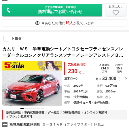
お気に入り
まずは在庫確認・見積依頼
無料通話でお問い合わせ
16人
今あなたの他に
が見ています
トヨタ
カムリ ＷＳ 半革電動シート／トヨタセーフティセンス／レ
ーダークルコン／クリアランスソナー／レーンアシスト／ＢＳ
Ｍ／ＲＣＴＡ／オートマチックハイビーム／純正ナビ／バック
支払総額
(税込)
本体価格
諸費用
カメラ／地デジ／ＬＥＤオートライト／純正ＡＷ
214.8
15.2
230
万円
万円
万円
33,400
通常ローン
月々
円
年式
2020年
走行
6.9万km
車検
2027年1月
排気
2500cc
整備
法定整備無
修復
なし
保証
保証付 (1ヶ月・走行無制限)
販売店保証
車両状態評価書
グー鑑定
OBD診断済み
オンライン商談可
オプション見積り可
茨城県稲敷郡阿見町
５ーＳＴＡＲ（ファイブスター）阿見店