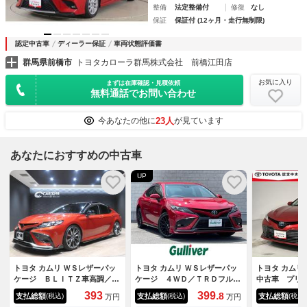
整備
法定整備付
修復
なし
保証
保証付 (12ヶ月・走行無制限)
認定中古車
ディーラー保証
車両状態評価書
群馬県前橋市
トヨタカローラ群馬株式会社 前橋江田店
お気に入り
まずは在庫確認・見積依頼
無料通話でお問い合わせ
23人
今あなたの他に
が見ています
あなたにおすすめの中古車
UP
トヨタ カムリ ＷＳレザーパッ
トヨタ カムリ ＷＳレザーパッ
トヨタ カムリ
ケージ ＢＬＩＴＺ車高調／カ
ケージ ４ＷＤ／ＴＲＤフルエ
中古車 プリ
ーボン調エアロ／２０ＡＷ／デ
アロ／ＴＲＤ１９インチアルミ
ックガイドモ
393
399.
8
支払総額
支払総額
支払総額
(税込)
(税込)
(税込)
万円
万円
ィスプレイオーディオナビＴＶ
ホイール／Ｔｏｙｏｔａ Ｓａ
ー車 スマー