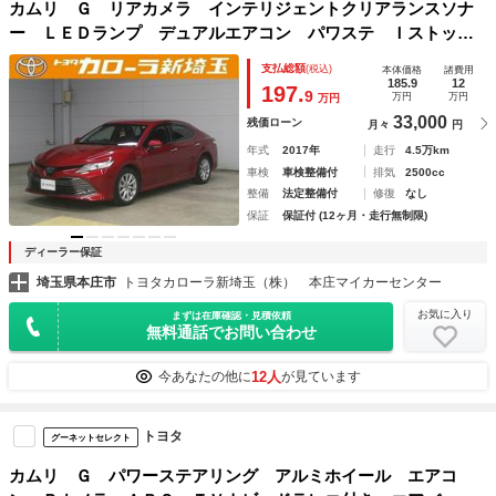
カムリ Ｇ リアカメラ インテリジェントクリアランスソナ
ー ＬＥＤランプ デュアルエアコン パワステ Ｉストッ
プ ドラレコ付き パワーウィンドウ パワーシート エアバ
支払総額
(税込)
本体価格
諸費用
ッグ ＥＴＣ車載器 オ－トエアコン ＡＢＳ
185.9
12
197.
9
万円
万円
万円
33,000
残価ローン
月々
円
年式
2017年
走行
4.5万km
車検
車検整備付
排気
2500cc
整備
法定整備付
修復
なし
保証
保証付 (12ヶ月・走行無制限)
ディーラー保証
埼玉県本庄市
トヨタカローラ新埼玉（株） 本庄マイカーセンター
お気に入り
まずは在庫確認・見積依頼
無料通話でお問い合わせ
12人
今あなたの他に
が見ています
トヨタ
グーネットセレクト
カムリ Ｇ パワーステアリング アルミホイール エアコ