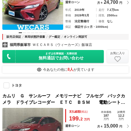
24,700
通常ローン
月々
円
年式
2019年
走行
7.2万km
車検
2028年3月
排気
2500cc
整備
法定整備付
修復
なし
保証
保証付 (1ヶ月・1000km)
販売店保証
車両状態評価書
グー鑑定
オンライン商談可
福岡県飯塚市
ＷＥＣＡＲＳ（ウィーカーズ）飯塚店
お気に入り
まずは在庫確認・見積依頼
無料通話でお問い合わせ
8人
今あなたの他に
が見ています
トヨタ
カムリ Ｇ サンルーフ メモリーナビ フルセグ バックカ
メラ ドライブレコーダー ＥＴＣ ＢＳＭ 電動シート
ＥＴＣ 衝突被害軽減ブレーキ オートハイビーム 車線離脱
支払総額
(税込)
本体価格
諸費用
警報 レーダークルーズコントロール 記録簿
187
12.2
199.
2
万円
万円
万円
15,000
通常ローン
月々
円