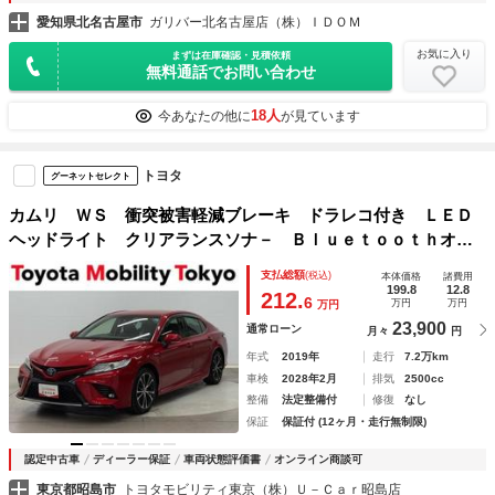
愛知県北名古屋市
ガリバー北名古屋店（株）ＩＤＯＭ
お気に入り
まずは在庫確認・見積依頼
無料通話でお問い合わせ
18人
今あなたの他に
が見ています
トヨタ
グーネットセレクト
カムリ ＷＳ 衝突被害軽減ブレーキ ドラレコ付き ＬＥＤ
ヘッドライト クリアランスソナ－ Ｂｌｕｅｔｏｏｔｈオー
ディオ ＵＳＢ メディアプレイヤー接続 メモリ－ナビ バ
支払総額
(税込)
本体価格
諸費用
ックモニター ＥＴＣ 車線逸脱警報装置
199.8
12.8
212.
6
万円
万円
万円
23,900
通常ローン
月々
円
年式
2019年
走行
7.2万km
車検
2028年2月
排気
2500cc
整備
法定整備付
修復
なし
保証
保証付 (12ヶ月・走行無制限)
認定中古車
ディーラー保証
車両状態評価書
オンライン商談可
東京都昭島市
トヨタモビリティ東京（株）Ｕ－Ｃａｒ昭島店