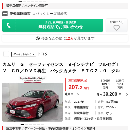
販売店保証
オンライン商談可
愛知県岡崎市
コバックカーズ岡崎店
お気に入り
まずは在庫確認・見積依頼
無料通話でお問い合わせ
12人
今あなたの他に
が見ています
トヨタ
グーネットセレクト
カムリ Ｇ セーフティセンス ９インチナビ フルセグＴ
Ｖ ＣＤ／ＤＶＤ再生 バックカメラ ＥＴＣ２．０ クルー
ズコントロール パワーシート スマートキー ＬＥＤヘッド
支払総額
(税込)
本体価格
諸費用
ライト アルミホイール
189.8
17.4
207.
2
万円
万円
万円
39,200
通常ローン
月々
円
年式
2017年
走行
4.3万km
車検
車検整備付
排気
2500cc
整備
法定整備付
修復
なし
保証
保証付 (12ヶ月・走行無制限)
認定中古車
ディーラー保証
車両状態評価書
オンライン商談可