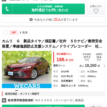
お気に入り
まずは在庫確認・見積依頼
無料通話でお問い合わせ
21人
今あなたの他に
が見ています
トヨタ
UP
カムリ Ｇ 新品タイヤ／保証書／社外 ＳＤナビ／衝突安全
装置／車線逸脱防止支援システム／ドライブレコーダー 社外
／ヘッドランプ ＬＥＤ／Ｂｌｕｅｔｏｏｔｈ接続／ＥＴＣ／
支払総額
(税込)
本体価格
諸費用
アイドリングストップ／バックモニター
177.3
11.6
188.
9
万円
万円
万円
18,200
通常ローン
月々
円
年式
2018年
走行
9.3万km
車検
2027年3月
排気
2500cc
整備
法定整備付
修復
なし
保証
保証付 (1ヶ月・1000km)
販売店保証
オンライン商談可
岐阜県羽島郡岐南町
ＷＥＣＡＲＳ（ウィーカーズ）岐南店
お気に入り