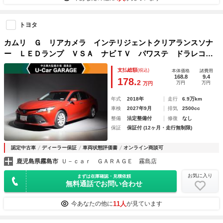
トヨタ
カムリ Ｇ リアカメラ インテリジェントクリアランスソナ
ー ＬＥＤランプ ＶＳＡ ナビＴＶ パワステ ドラレコ付
き パワーウィンドウ パワーシート エアバッグ オ－トエ
支払総額
(税込)
本体価格
諸費用
アコン ＡＢＳ 点検記録簿 アルミ
168.8
9.4
178.
2
万円
万円
万円
年式
2018年
走行
6.9万km
車検
2027年9月
排気
2500cc
整備
法定整備付
修復
なし
保証
保証付 (12ヶ月・走行無制限)
認定中古車
ディーラー保証
車両状態評価書
オンライン商談可
鹿児島県霧島市
Ｕ－ｃａｒ ＧＡＲＡＧＥ 霧島店
お気に入り
まずは在庫確認・見積依頼
無料通話でお問い合わせ
11人
今あなたの他に
が見ています