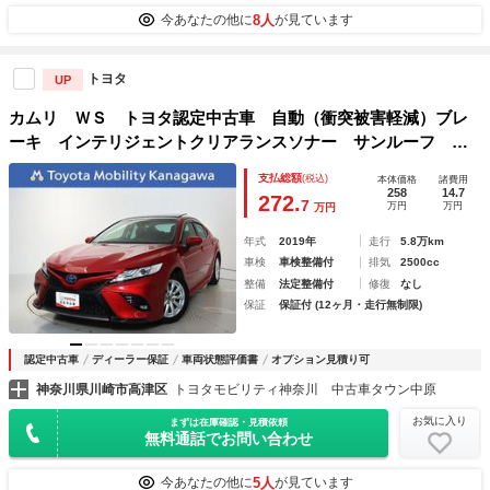
8人
今あなたの他に
が見ています
トヨタ
UP
カムリ ＷＳ トヨタ認定中古車 自動（衝突被害軽減）ブレ
ーキ インテリジェントクリアランスソナー サンルーフ ド
ライブレコーダ パワーシート 純正地デジナビ ＣＤ／ＤＶ
支払総額
(税込)
本体価格
諸費用
Ｄ再生機能 バックガイドモニター 禁煙車
258
14.7
272.
7
万円
万円
万円
年式
2019年
走行
5.8万km
車検
車検整備付
排気
2500cc
整備
法定整備付
修復
なし
保証
保証付 (12ヶ月・走行無制限)
認定中古車
ディーラー保証
車両状態評価書
オプション見積り可
神奈川県川崎市高津区
トヨタモビリティ神奈川 中古車タウン中原
お気に入り
まずは在庫確認・見積依頼
無料通話でお問い合わせ
5人
今あなたの他に
が見ています