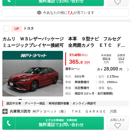
無料通話でお問い合わせ
7人
今あなたの他に
が見ています
トヨタ
UP
カムリ ＷＳレザーパッケージ 本革 ９型ナビ フルセグ
ミュージックプレイヤー接続可 全周囲カメラ ＥＴＣ ドラ
レコ シートヒーター パワーシート アクセサリーコンセン
支払総額
(税込)
本体価格
諸費用
ト ＬＥＤヘッドライト ＢＳＭ ＰＫＳＢ ＴＳＳ ワンオ
352.6
13.2
365.
8
万円
万円
万円
ーナー
28,000
通常ローン
月々
円
年式
2021年
走行
2.2万km
車検
車検整備付
排気
2500cc
整備
法定整備付
修復
なし
保証
保証付 (12ヶ月・走行無制限)
認定中古車
ディーラー保証
車両状態評価書
オンライン商談可
兵庫県川西市
神戸トヨペット（株） ＴＨＥ ＧＡＲＡＧＥ 川西
お気に入り
まずは在庫確認・見積依頼
無料通話でお問い合わせ