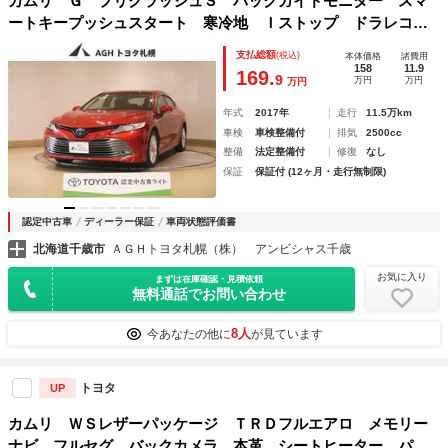
カムリ Ｇ プリクラッシュＳ バックガイドモニター スマ
ートキープッシュスタート 寒冷地 Ｉストップ ドラレコ付
き エアバッグ ＴＶナビ オ－トエアコン パワーステアリ
支払総額
(税込)
本体価格
諸費用
ング パワーウインドウ ＡＢＳ ＥＳＣ
158
11.9
169.
9
万円
万円
万円
年式
2017年
走行
11.5万km
車検
車検整備付
排気
2500cc
整備
法定整備付
修復
なし
保証
保証付 (12ヶ月・走行無制限)
認定中古車
ディーラー保証
車両状態評価書
北海道千歳市
ＡＧＨトヨタ札幌（株） アンビシャス千歳
お気に入り
まずは在庫確認・見積依頼
無料通話でお問い合わせ
8人
今あなたの他に
が見ています
トヨタ
UP
カムリ ＷＳレザーパッケージ ＴＲＤフルエアロ メモリー
ナビ フルセグ バックカメラ 本革 シートヒーター パワ