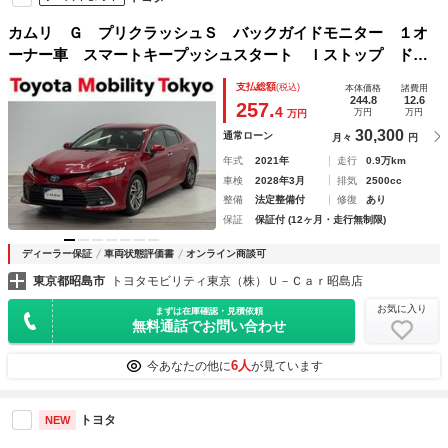
カムリ Ｇ プリクラッシュＳ バックガイドモニター １オ
ーナー車 スマートキープッシュスタート Ｉストップ ドラ
レコ付き エアバッグ ＡＣ１００Ｖ ＴＶナビ オ－トエア
支払総額
(税込)
本体価格
諸費用
コン パワーステアリング パワーウインドウ
244.8
12.6
257.
4
万円
万円
万円
30,300
通常ローン
月々
円
年式
2021年
走行
0.9万km
車検
2028年3月
排気
2500cc
整備
法定整備付
修復
あり
保証
保証付 (12ヶ月・走行無制限)
ディーラー保証
車両状態評価書
オンライン商談可
東京都昭島市
トヨタモビリティ東京（株）Ｕ－Ｃａｒ昭島店
お気に入り
まずは在庫確認・見積依頼
無料通話でお問い合わせ
6人
今あなたの他に
が見ています
トヨタ
NEW