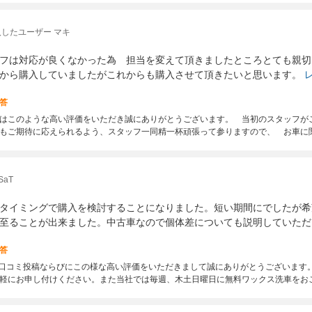
したユーザー マキ
フは対応が良くなかった為 担当を変えて頂きましたところとても親切
から購入していましたがこれからも購入させて頂きたいと思います。
答
はこのような高い評価をいただき誠にありがとうございます。 当初のスタッフが
もご期待に応えられるよう、スタッフ一同精一杯頑張って参りますので、 お車に
aT
タイミングで購入を検討することになりました。短い期間にでしたが希
至ることが出来ました。中古車なので個体差についても説明していただ
答
は口コミ投稿ならびにこの様な高い評価をいただきまして誠にありがとうございます
軽にお申し付けください。また当社では毎週、木土日曜日に無料ワックス洗車をお