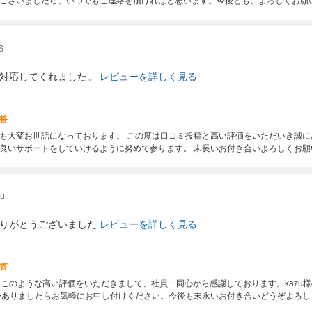
ございましたら、いつでもご連絡を頂ければと思います。今後とも、よろしくお願
S
対応してくれました。
レビューを詳しく見る
答
変お世話になっております。 この度は口コミ投稿と高い評価をいただいき誠にあ
良いサポートをしていけるように努めて参ります。 末長いお付き合いよろしくお願
u
りがとうございました
レビューを詳しく見る
答
度はこのような高い評価をいただきまして、社員一同心から感謝しております。kazu
かありましたらお気軽にお申し付けください。今後も末永いお付き合いどうぞよろし