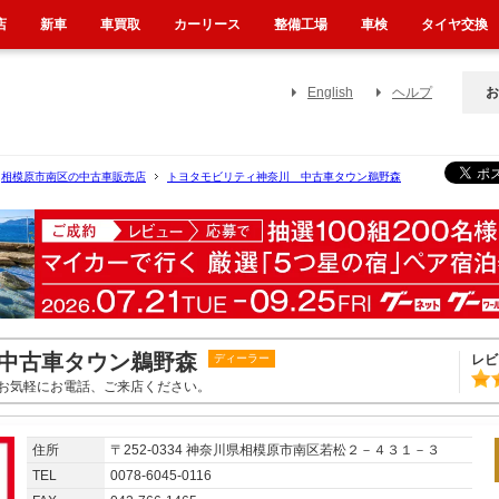
店
新車
車買取
カーリース
整備工場
車検
タイヤ交換
English
ヘルプ
お
相模原市南区の中古車販売店
トヨタモビリティ神奈川 中古車タウン鵜野森
中古車タウン鵜野森
ディーラー
レビ
お気軽にお電話、ご来店ください。
住所
〒252-0334 神奈川県相模原市南区若松２－４３１－３
TEL
0078-6045-0116