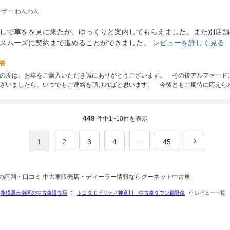
ザー わんわん
しで車をを見に来たが、ゆっくりと案内してもらえました。また別店舗
スムーズに契約まで進めることができました。
レビューを詳しく見る
答
の度は、お車をご購入いただき誠にありがとうございます。 その後アルファード
ざいましたら、いつでもご連絡を頂ければと思います。 今後ともご期待に応えら
449
件中
1~10
件を表示
...
1
2
3
4
45
の評判・口コミ 中古車販売店・ディーラー情報ならグーネット中古車
相模原市南区の中古車販売店
トヨタモビリティ神奈川 中古車タウン鵜野森
レビュー一覧