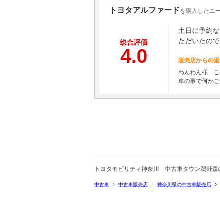
トヨタアルファード
を購入したユー
土日に予約な
ただいたので
総合評価
4.0
販売店からの返
わんわん様 こ
車の事で何かご
トヨタモビリティ神奈川 中古車タウン鵜野森
中古車
中古車販売店
神奈川県の中古車販売店