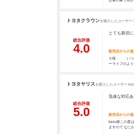
お車の事で何か
トヨタクラウン
を購入したユーザー 
とても親切に
総合評価
4.0
販売店からの返
Ｓ様 いつも大
ーライフのより
トヨタヤリス
を購入したユーザー kaz
迅速な対応あ
総合評価
5.0
販売店からの返
kazu様この
ますので なに