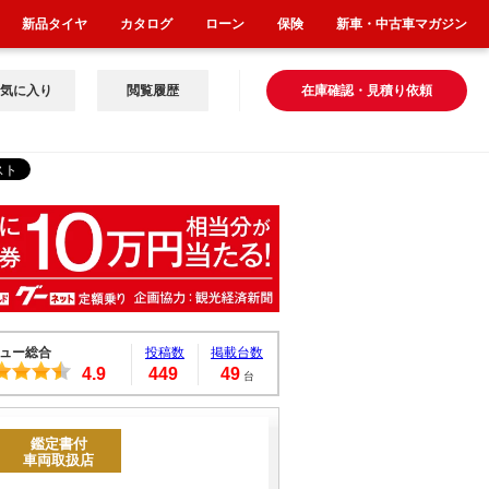
新品タイヤ
カタログ
ローン
保険
新車・中古車マガジン
気に入り
閲覧履歴
在庫確認・見積り依頼
ュー総合
投稿数
掲載台数
4.9
449
49
台
鑑定書付
車両取扱店