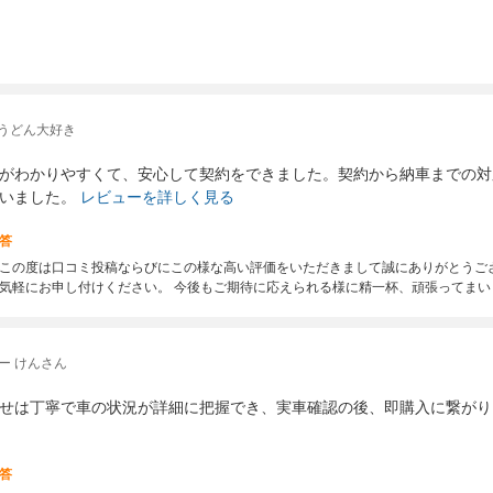
 うどん大好き
がわかりやすくて、安心して契約をできました。契約から納車までの対
いました。
レビューを詳しく見る
答
この度は口コミ投稿ならびにこの様な高い評価をいただきまして誠にありがとうご
気軽にお申し付けください。 今後もご期待に応えられる様に精一杯、頑張ってまい
ー けんさん
せは丁寧で車の状況が詳細に把握でき、実車確認の後、即購入に繋がり
答