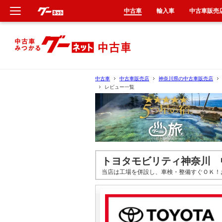
中古車
輸入車
中古車販売
新車
中古車
中古車
中古車販売店
神奈川県の中古車販売店
レビュー一覧
輸入車
クルマ買取
カーリース
トヨタモビリティ神奈川 
タイヤ交換
当店は工場を併設し、車検・整備すぐＯＫ！
整備工場
車検