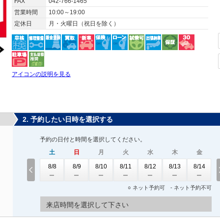
FAX
042-766-1465
営業時間
10:00～19:00
定休日
月・火曜日（祝日を除く）
アイコンの説明を見る
2. 予約したい日時を選択する
予約の日付と時間を選択してください。
土
日
月
火
水
木
金
8/8
8/9
8/10
8/11
8/12
8/13
8/14
○ ネット予約可 - ネット予約不可
来店時間を選択して下さい