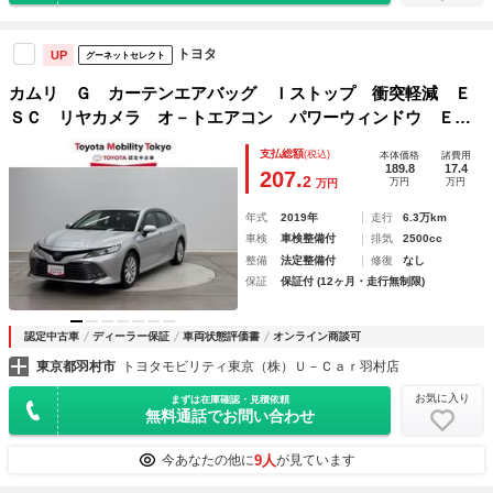
トヨタ
UP
グーネットセレクト
カムリ Ｇ カーテンエアバッグ Ｉストップ 衝突軽減 Ｅ
ＳＣ リヤカメラ オ－トエアコン パワーウィンドウ ＥＴ
Ｃ車載器 パワステ ＬＥＤヘットライト 運転席Ｐシート
支払総額
(税込)
本体価格
諸費用
エアバッグ スマートキープッシュスタート
189.8
17.4
207.
2
万円
万円
万円
年式
2019年
走行
6.3万km
車検
車検整備付
排気
2500cc
整備
法定整備付
修復
なし
保証
保証付 (12ヶ月・走行無制限)
認定中古車
ディーラー保証
車両状態評価書
オンライン商談可
東京都羽村市
トヨタモビリティ東京（株）Ｕ－Ｃａｒ羽村店
お気に入り
まずは在庫確認・見積依頼
無料通話でお問い合わせ
9人
今あなたの他に
が見ています