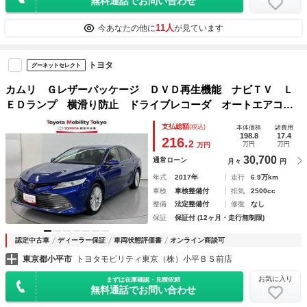
無料通話でお問い合わせ
11人
今あなたの他に
が見ています
トヨタ
グーネットセレクト
カムリ Ｇレザーパッケージ ＤＶＤ再生機能 ナビＴＶ Ｌ
ＥＤランプ 横滑り防止 ドライブレコーダ オートエアコ
ン スマートキ－ 電動シート イモビライザー サイドエア
支払総額
(税込)
本体価格
諸費用
バッグ クルーズコントロール 本革シート ＡＢＳ エアバ
198.8
17.4
216.
2
万円
万円
万円
ッグ
30,700
通常ローン
月々
円
年式
2017年
走行
6.9万km
車検
車検整備付
排気
2500cc
整備
法定整備付
修復
なし
保証
保証付 (12ヶ月・走行無制限)
認定中古車
ディーラー保証
車両状態評価書
オンライン商談可
東京都小平市
トヨタモビリティ東京（株）小平ＢＳ前店
お気に入り
まずは在庫確認・見積依頼
無料通話でお問い合わせ