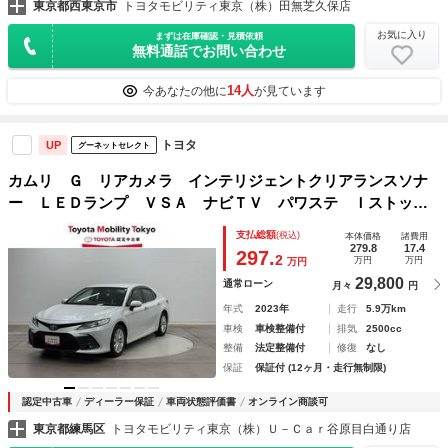
東京都西東京市
トヨタモビリティ東京（株）田無芝久保店
お気に入り
まずは在庫確認・見積依頼
無料通話でお問い合わせ
14人
今あなたの他に
が見ています
トヨタ
UP
グーネットセレクト
カムリ Ｇ リアカメラ インテリジェントクリアランスソナ
ー ＬＥＤランプ ＶＳＡ ナビＴＶ パワステ Ｉストッ
プ ドラレコ付き パワーウィンドウ パワーシート エアバ
支払総額
(税込)
本体価格
諸費用
ッグ ＥＴＣ車載器 オ－トエアコン ＡＢＳ
279.8
17.4
297.
2
万円
万円
万円
29,800
通常ローン
月々
円
年式
2023年
走行
5.9万km
車検
車検整備付
排気
2500cc
整備
法定整備付
修復
なし
保証
保証付 (12ヶ月・走行無制限)
認定中古車
ディーラー保証
車両状態評価書
オンライン商談可
東京都練馬区
トヨタモビリティ東京（株）Ｕ－Ｃａｒ谷原目白通り店