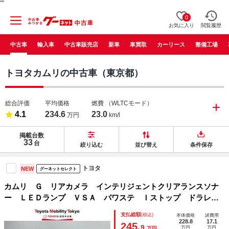
"
"
0
お気に入り
閲覧履歴
中古車
輸入車
中古車販売店
新車
車買取
カーリース
整備工場
トヨタカムリの中古車（東京都）
総合評価
平均価格
燃費
（WLTCモード）
4.1
234.6
23.0
万円
km/l
掲載台数
33
台
絞り込む
並び替え
条件保存
トヨタ
NEW
グーネットセレクト
カムリ Ｇ リアカメラ インテリジェントクリアランスソナ
ー ＬＥＤランプ ＶＳＡ パワステ Ｉストップ ドラレコ
付き パワーウィンドウ パワーシート エアバッグ ＥＴＣ
支払総額
(税込)
本体価格
諸費用
車載器 オ－トエアコン ＡＢＳ 点検記録簿
228.8
17.1
245.
9
万円
万円
万円