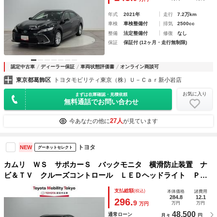
年式
2021年
走行
7.2万km
車検
車検整備付
排気
2500cc
整備
法定整備付
修復
なし
保証
保証付 (12ヶ月・走行無制限)
認定中古車
ディーラー保証
車両状態評価書
オンライン商談可
東京都葛飾区
トヨタモビリティ東京（株）Ｕ－Ｃａｒ新小岩店
お気に入り
まずは在庫確認・見積依頼
無料通話でお問い合わせ
27人
今あなたの他に
が見ています
トヨタ
NEW
グーネットセレクト
カムリ ＷＳ サポカーＳ バックモニタ 横滑防止装置 ナ
ビ＆ＴＶ クルーズコントロール ＬＥＤヘッドライト Ｐシ
ート 地上デジタル メモリ－ナビ 記録簿 メディアプレイ
支払総額
(税込)
本体価格
諸費用
ヤー接続 パワステ サイドエアバッグ エアコン
284.8
12.1
296.
9
万円
万円
万円
48,500
通常ローン
月々
円