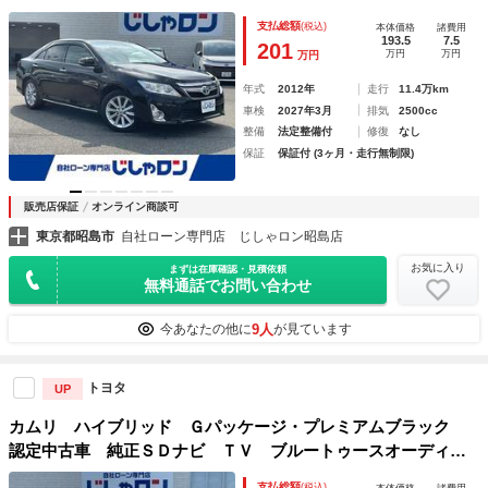
ル ＨＤＤナビＴＶ バックカメラ
支払総額
(税込)
本体価格
諸費用
193.5
7.5
201
万円
万円
万円
年式
2012年
走行
11.4万km
車検
2027年3月
排気
2500cc
整備
法定整備付
修復
なし
保証
保証付 (3ヶ月・走行無制限)
販売店保証
オンライン商談可
東京都昭島市
自社ローン専門店 じしゃロン昭島店
お気に入り
まずは在庫確認・見積依頼
無料通話でお問い合わせ
9人
今あなたの他に
が見ています
トヨタ
UP
カムリ ハイブリッド Ｇパッケージ・プレミアムブラック
認定中古車 純正ＳＤナビ ＴＶ ブルートゥースオーディ
オ バックカメラ ドライブレコーダー 純正メタリック１７
支払総額
(税込)
本体価格
諸費用