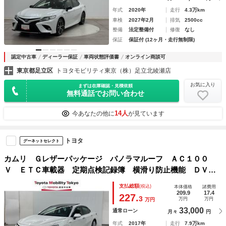
年式
2020年
走行
4.3万km
車検
2027年2月
排気
2500cc
整備
法定整備付
修復
なし
保証
保証付 (12ヶ月・走行無制限)
認定中古車
ディーラー保証
車両状態評価書
オンライン商談可
東京都足立区
トヨタモビリティ東京（株）足立北綾瀬店
お気に入り
まずは在庫確認・見積依頼
無料通話でお問い合わせ
14人
今あなたの他に
が見ています
トヨタ
グーネットセレクト
カムリ Ｇレザーパッケージ パノラマルーフ ＡＣ１００
Ｖ ＥＴＣ車載器 定期点検記録簿 横滑り防止機能 ＤＶＤ
プレーヤー ナビ＆ＴＶ 電動シ－ト 本革シート オートク
支払総額
(税込)
本体価格
諸費用
ルーズ ＬＥＤライト カーテンエアバッグ イモビライザー
209.9
17.4
227.
3
万円
万円
万円
33,000
通常ローン
月々
円
年式
2017年
走行
7.9万km