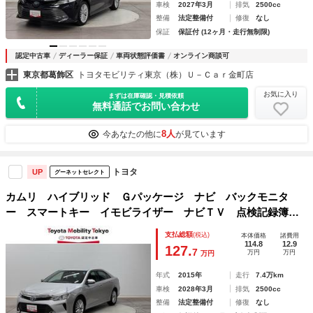
車検
2027年3月
排気
2500cc
整備
法定整備付
修復
なし
保証
保証付 (12ヶ月・走行無制限)
認定中古車
ディーラー保証
車両状態評価書
オンライン商談可
東京都葛飾区
トヨタモビリティ東京（株）Ｕ－Ｃａｒ金町店
お気に入り
まずは在庫確認・見積依頼
無料通話でお問い合わせ
8人
今あなたの他に
が見ています
トヨタ
UP
グーネットセレクト
カムリ ハイブリッド Ｇパッケージ ナビ バックモニタ
ー スマートキー イモビライザー ナビＴＶ 点検記録簿
クルーズコントロール ＶＳＣ サイドエアバック キーレス
支払総額
(税込)
本体価格
諸費用
エントリー デュアルエアバック パワーシート ＥＴＣ車載
114.8
12.9
127.
7
万円
万円
万円
器
年式
2015年
走行
7.4万km
車検
2028年3月
排気
2500cc
整備
法定整備付
修復
なし