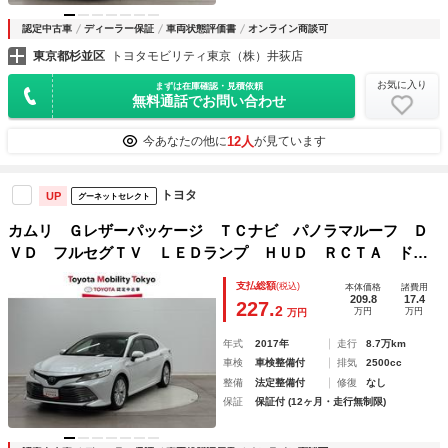
認定中古車
ディーラー保証
車両状態評価書
オンライン商談可
東京都杉並区
トヨタモビリティ東京（株）井荻店
お気に入り
まずは在庫確認・見積依頼
無料通話でお問い合わせ
12人
今あなたの他に
が見ています
トヨタ
UP
グーネットセレクト
カムリ Ｇレザーパッケージ ＴＣナビ パノラマルーフ Ｄ
ＶＤ フルセグＴＶ ＬＥＤランプ ＨＵＤ ＲＣＴＡ ドラ
イブレコーダ オートエアコン スマートキ－ 電動シート
支払総額
(税込)
本体価格
諸費用
イモビライザー クルーズコントロール
209.8
17.4
227.
2
万円
万円
万円
年式
2017年
走行
8.7万km
車検
車検整備付
排気
2500cc
整備
法定整備付
修復
なし
保証
保証付 (12ヶ月・走行無制限)