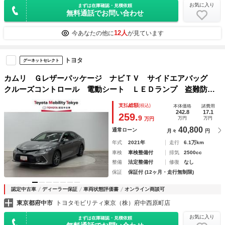
お気に入り
まずは在庫確認・見積依頼
無料通話でお問い合わせ
12人
今あなたの他に
が見ています
トヨタ
グーネットセレクト
カムリ Ｇレザーパッケージ ナビＴＶ サイドエアバッグ
クルーズコントロール 電動シート ＬＥＤランプ 盗難防止
システム ドライブレコーダ 本革シート 横滑防止装置 エ
支払総額
(税込)
本体価格
諸費用
アバッグ ＡＢＳ オートエアコン メモリナビ キーフリー
242.8
17.1
259.
9
万円
万円
万円
40,800
通常ローン
月々
円
年式
2021年
走行
6.1万km
車検
車検整備付
排気
2500cc
整備
法定整備付
修復
なし
保証
保証付 (12ヶ月・走行無制限)
認定中古車
ディーラー保証
車両状態評価書
オンライン商談可
東京都府中市
トヨタモビリティ東京（株）府中西原町店
お気に入り
まずは在庫確認・見積依頼