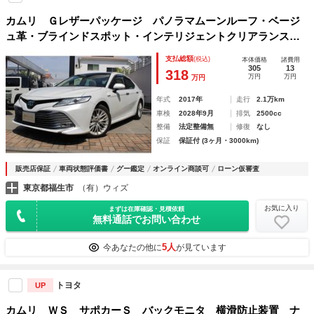
カムリ Ｇレザーパッケージ パノラマムーンルーフ・ベージ
ュ革・ブラインドスポット・インテリジェントクリアランスソ
ナー・８インチナビ・ＴＶ・バックカメラセーフティセンス
支払総額
(税込)
本体価格
諸費用
Ｐ ＬＥＤヘッド パワーシート シートヒーター スマート
305
13
318
万円
万円
万円
キー
年式
2017年
走行
2.1万km
車検
2028年9月
排気
2500cc
整備
法定整備無
修復
なし
保証
保証付 (3ヶ月・3000km)
販売店保証
車両状態評価書
グー鑑定
オンライン商談可
ローン仮審査
東京都福生市
（有）ウィズ
お気に入り
まずは在庫確認・見積依頼
無料通話でお問い合わせ
5人
今あなたの他に
が見ています
トヨタ
UP
カムリ ＷＳ サポカーＳ バックモニタ 横滑防止装置 ナ