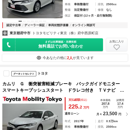
車検
車検整備付
排気
2500cc
整備
法定整備付
修復
なし
保証
保証付 (12ヶ月・走行無制限)
認定中古車
ディーラー保証
車両状態評価書
オンライン商談可
東京都府中市
トヨタモビリティ東京（株）府中西原町店
お気に入り
まずは在庫確認・見積依頼
無料通話でお問い合わせ
2人
今あなたの他に
が見ています
トヨタ
グーネットセレクト
カムリ Ｇ 衝突被害軽減ブレーキ バックガイドモニター
スマートキープッシュスタート ドラレコ付き ＴＶナビ オ
－トエアコン ＥＴＣ車載器 Ｂｌｕｅｔｏｏｔｈオーディ
支払総額
(税込)
本体価格
諸費用
オ ミュージックプレイヤー接続可 ＬＥＤランプ
207.8
17.4
225.
2
万円
万円
万円
23,500
通常ローン
月々
円
年式
2017年
走行
0.9万km
車検
車検整備付
排気
2500cc