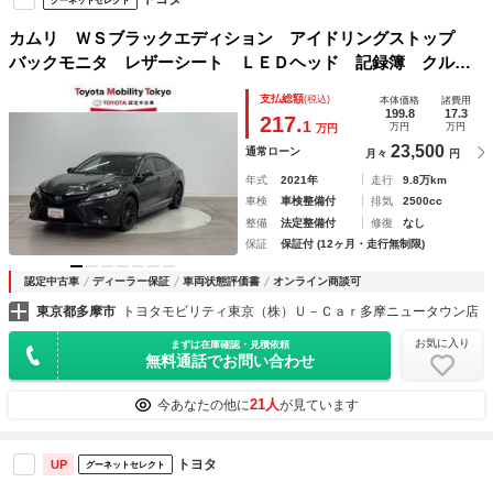
グーネットセレクト
カムリ ＷＳブラックエディション アイドリングストップ
バックモニタ レザーシート ＬＥＤヘッド 記録簿 クルー
ズコントロール ＥＴＣ フルセグＴＶ ミュージックプレイ
支払総額
(税込)
本体価格
諸費用
ヤー接続可 ＤＶＤ再生 横滑り防止装置 メモリーナビ ス
199.8
17.3
217.
1
万円
万円
万円
マートキー
23,500
通常ローン
月々
円
年式
2021年
走行
9.8万km
車検
車検整備付
排気
2500cc
整備
法定整備付
修復
なし
保証
保証付 (12ヶ月・走行無制限)
認定中古車
ディーラー保証
車両状態評価書
オンライン商談可
東京都多摩市
トヨタモビリティ東京（株）Ｕ－Ｃａｒ多摩ニュータウン店
お気に入り
まずは在庫確認・見積依頼
無料通話でお問い合わせ
21人
今あなたの他に
が見ています
トヨタ
UP
グーネットセレクト