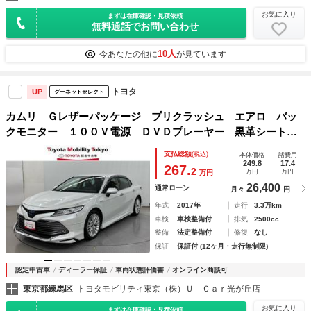
お気に入り
まずは在庫確認・見積依頼
無料通話でお問い合わせ
10人
今あなたの他に
が見ています
トヨタ
UP
グーネットセレクト
カムリ Ｇレザーパッケージ プリクラッシュ エアロ バッ
クモニター １００Ｖ電源 ＤＶＤプレーヤー 黒革シート
ナビＴＶ 横滑防止装置 盗難防止システム 電動シート メ
支払総額
(税込)
本体価格
諸費用
モリ－ナビ ＬＥＤランプ スマートキー オートクルーズ
249.8
17.4
267.
2
万円
万円
万円
26,400
通常ローン
月々
円
年式
2017年
走行
3.3万km
車検
車検整備付
排気
2500cc
整備
法定整備付
修復
なし
保証
保証付 (12ヶ月・走行無制限)
認定中古車
ディーラー保証
車両状態評価書
オンライン商談可
東京都練馬区
トヨタモビリティ東京（株）Ｕ－Ｃａｒ光が丘店
お気に入り
まずは在庫確認・見積依頼