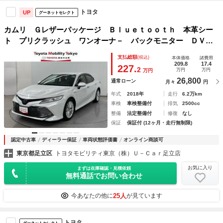
トヨタ
UP
グーネットセレクト
カムリ Ｇレザーパッケージ Ｂｌｕｅｔｏｏｔｈ 本革シー
ト プリクラッシュ ワンオーナ－ バックモニター ＤＶＤ
プレーヤ ナビＴＶ 横滑防止 盗難防止システム 電動シー
支払総額
(税込)
本体価格
諸費用
ト メモリ－ナビ ＬＥＤランプ スマートキー オートクル
209.8
17.4
227.
2
万円
万円
万円
ーズ
26,800
通常ローン
月々
円
年式
2018年
走行
6.2万km
車検
車検整備付
排気
2500cc
整備
法定整備付
修復
なし
保証
保証付 (12ヶ月・走行無制限)
認定中古車
ディーラー保証
車両状態評価書
オンライン商談可
東京都足立区
トヨタモビリティ東京（株）Ｕ－Ｃａｒ足立店
お気に入り
まずは在庫確認・見積依頼
無料通話でお問い合わせ
25人
今あなたの他に
が見ています
トヨタ