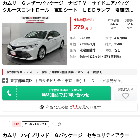
カムリ Ｇレザーパッケージ ナビＴＶ サイドエアバッグ
クルーズコントロール 電動シート ＬＥＤランプ 盗難防止
システム ドライブレコーダ 本革シート 横滑防止装置 エ
支払総額
(税込)
本体価格
諸費用
アバッグ ＡＢＳ オートエアコン メモリナビ キーフリー
266.4
12.6
279
万円
万円
万円
年式
2021年
走行
4.5万km
車検
2028年1月
排気
2500cc
整備
法定整備付
修復
なし
保証
保証付 (12ヶ月・走行無制限)
認定中古車
ディーラー保証
車両状態評価書
オンライン商談可
東京都練馬区
トヨタモビリティ東京（株）Ｕ－Ｃａｒ谷原光が丘店
お気に入り
まずは在庫確認・見積依頼
無料通話でお問い合わせ
3人
今あなたの他に
が見ています
トヨタ
UP
グーネットセレクト
カムリ ハイブリッド Ｇパッケージ セキュリティアラー