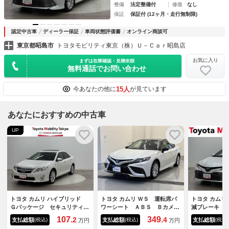
整備
法定整備付
修復
なし
保証
保証付 (12ヶ月・走行無制限)
認定中古車
ディーラー保証
車両状態評価書
オンライン商談可
東京都昭島市
トヨタモビリティ東京（株）Ｕ－Ｃａｒ昭島店
お気に入り
まずは在庫確認・見積依頼
無料通話でお問い合わせ
15人
今あなたの他に
が見ています
あなたにおすすめの中古車
UP
トヨタ カムリ ハイブリッド
トヨタ カムリ ＷＳ 運転席パ
トヨタ カムリ
Ｇパッケージ セキュリティア
ワーシート ＡＢＳ Ｂカメ
減ブレーキ 
ラーム 点検記録簿 ナビＴ
ラ 横滑り防止機能 盗難防止
ター スマー
107.
349.
2
4
支払総額
支払総額
支払総額
(税込)
(税込)
(税込)
万円
万円
Ｖ ＰＷシート デュアルエア
システム エアバッグ 記録
タート ドラ