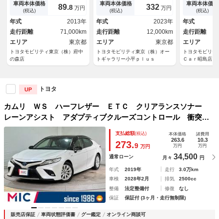
バック 横滑り防止 ＤＶＤ視
簿 ＬＥＤライト クルーズコ
ビ オ－トエ
車両本体価格
車両本体価格
車両本体価格
89.
332
8
万円
万円
聴可能 オートエアコン クル
ントロール プリクラッシュ
載器 Ｂｌｕ
(税込)
(税込)
(税込)
コン キーレスエントリー Ｐ
ＡＷＤ アルミホイール ドラ
ディオ ミュ
年式
2013年
年式
2023年
年式
Ｗ ＥＴＣ車載器 ＡＵＸ サ
イブレコーダー スマートキー
ー接続可 Ｌ
走行距離
71,000km
走行距離
12,000km
走行距離
イドエアバック
エリア
東京都
エリア
東京都
エリア
トヨタモビリティ東京（株）府中
トヨタモビリティ東京（株）オー
トヨタモビリテ
の森店
トギャラリー小平ｐｌｕｓ
Ｃａｒ昭島店
トヨタ
UP
カムリ ＷＳ ハーフレザー ＥＴＣ クリアランスソナー
レーンアシスト アダプティブクルーズコントロール 衝突被
害軽減システム バックカメラ ナビ ＴＶ アルミホイー
支払総額
(税込)
本体価格
諸費用
ル オートマチックハイビーム オートライト
263.6
10.3
273.
9
万円
万円
万円
34,500
通常ローン
月々
円
年式
2019年
走行
3.0万km
車検
2028年2月
排気
2500cc
整備
法定整備付
修復
なし
保証
保証付 (3ヶ月・走行無制限)
販売店保証
車両状態評価書
グー鑑定
オンライン商談可