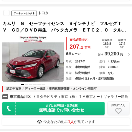
トヨタ
グーネットセレクト
カムリ Ｇ セーフティセンス ９インチナビ フルセグＴ
Ｖ ＣＤ／ＤＶＤ再生 バックカメラ ＥＴＣ２．０ クルー
ズコントロール パワーシート スマートキー ＬＥＤヘッド
支払総額
(税込)
本体価格
諸費用
ライト アルミホイール
189.8
17.4
207.
2
万円
万円
万円
39,200
通常ローン
月々
円
年式
2017年
走行
4.3万km
車検
車検整備付
排気
2500cc
整備
法定整備付
修復
なし
保証
保証付 (12ヶ月・走行無制限)
認定中古車
ディーラー保証
車両状態評価書
オンライン商談可
東京都品川区
トヨタモビリティ東京（株）ＴＭ東京オートギャラリー勝島
お気に入り
まずは在庫確認・見積依頼
無料通話でお問い合わせ
1人
今あなたの他に
が見ています