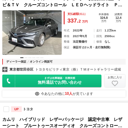
ビ＆ＴＶ クルーズコントロール ＬＥＤヘッドライト Ｐシ
ート 地上デジタル メモリ－ナビ 記録簿 メディアプレイ
支払総額
(税込)
本体価格
諸費用
ヤー接続 パワステ サイドエアバッグ エアコン
324.8
12.4
337.
2
万円
万円
万円
年式
2022年
走行
1.2万km
車検
2027年5月
排気
2500cc
整備
法定整備付
修復
なし
保証
保証付 (12ヶ月・走行無制限)
ディーラー保証
オンライン商談可
東京都世田谷区
トヨタモビリティ東京（株）ＴＭオートギャラリー成城
お気に入り
まずは在庫確認・見積依頼
無料通話でお問い合わせ
10人
今あなたの他に
が見ています
トヨタ
UP
カムリ ハイブリッド レザーパッケージ 認定中古車 レザ
ーシート ブルートゥースオーディオ クルーズコントロー