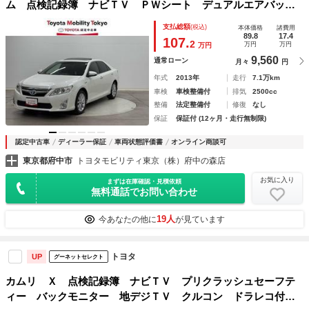
ム 点検記録簿 ナビＴＶ ＰＷシート デュアルエアバッ
ク 横滑り防止 ＤＶＤ視聴可能 オートエアコン クルコ
支払総額
(税込)
本体価格
諸費用
ン キーレスエントリー ＰＷ ＥＴＣ車載器 ＡＵＸ サイ
89.8
17.4
107.
2
万円
万円
万円
ドエアバック
9,560
通常ローン
月々
円
年式
2013年
走行
7.1万km
車検
車検整備付
排気
2500cc
整備
法定整備付
修復
なし
保証
保証付 (12ヶ月・走行無制限)
認定中古車
ディーラー保証
車両状態評価書
オンライン商談可
東京都府中市
トヨタモビリティ東京（株）府中の森店
お気に入り
まずは在庫確認・見積依頼
無料通話でお問い合わせ
19人
今あなたの他に
が見ています
トヨタ
UP
グーネットセレクト
カムリ Ｘ 点検記録簿 ナビＴＶ プリクラッシュセーフテ
ィー バックモニター 地デジＴＶ クルコン ドラレコ付