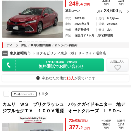
236.8
12.6
249.
4
万円
万円
万円
28,600
通常ローン
月々
円
年式
2021年
走行
0.9万km
車検
2028年3月
排気
2500cc
整備
法定整備付
修復
あり
保証
保証付 (12ヶ月・走行無制限)
ディーラー保証
車両状態評価書
オンライン商談可
東京都昭島市
トヨタモビリティ東京（株）Ｕ－Ｃａｒ昭島店
お気に入り
まずは在庫確認・見積依頼
無料通話でお問い合わせ
13人
今あなたの他に
が見ています
トヨタ
グーネットセレクト
カムリ ＷＳ プリクラッシュ バックガイドモニター 地デ
ジフルセグＴＶ １００Ｖ電源 オートクルーズ ＬＥＤヘッ
ドライト ＥＳＣ サイドエアバッグ Ｐシート ＡＵＸ 助
支払総額
(税込)
本体価格
諸費用
手席エアバッグ パワステ 記録簿 メモリ－ナビ
359.8
17.4
377.
2
万円
万円
万円