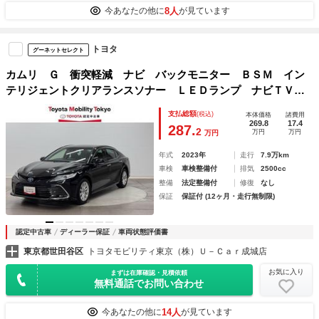
8人
今あなたの他に
が見ています
トヨタ
グーネットセレクト
カムリ Ｇ 衝突軽減 ナビ バックモニター ＢＳＭ イン
テリジェントクリアランスソナー ＬＥＤランプ ナビＴＶ
パワーシート ドラレコ付き スマートキー パワーシート
支払総額
(税込)
本体価格
諸費用
エアバッグ ＥＴＣ車載器 オ－トエアコン
269.8
17.4
287.
2
万円
万円
万円
年式
2023年
走行
7.9万km
車検
車検整備付
排気
2500cc
整備
法定整備付
修復
なし
保証
保証付 (12ヶ月・走行無制限)
認定中古車
ディーラー保証
車両状態評価書
東京都世田谷区
トヨタモビリティ東京（株）Ｕ－Ｃａｒ成城店
お気に入り
まずは在庫確認・見積依頼
無料通話でお問い合わせ
14人
今あなたの他に
が見ています