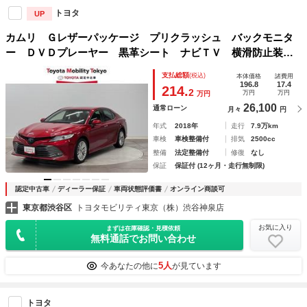
トヨタ
UP
カムリ Ｇレザーパッケージ プリクラッシュ バックモニタ
ー ＤＶＤプレーヤー 黒革シート ナビＴＶ 横滑防止装
置 盗難防止システム 電動シート メモリ－ナビ ＬＥＤラ
支払総額
(税込)
本体価格
諸費用
ンプ スマートキー オートクルーズ ドライブレコーダ Ｅ
196.8
17.4
214.
2
万円
万円
万円
ＴＣ
26,100
通常ローン
月々
円
年式
2018年
走行
7.9万km
車検
車検整備付
排気
2500cc
整備
法定整備付
修復
なし
保証
保証付 (12ヶ月・走行無制限)
認定中古車
ディーラー保証
車両状態評価書
オンライン商談可
東京都渋谷区
トヨタモビリティ東京（株）渋谷神泉店
お気に入り
まずは在庫確認・見積依頼
無料通話でお問い合わせ
5人
今あなたの他に
が見ています
トヨタ