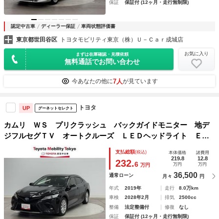
保証
保証付 (12ヶ月・走行無制限)
認定中古車
ディーラー保証
車両状態評価書
東京都世田谷区
トヨタモビリティ東京（株）Ｕ－Ｃａｒ成城店
お気に入り
まずは在庫確認・見積依頼
無料通話でお問い合わせ
7人
今あなたの他に
が見ています
トヨタ
UP
グーネットセレクト
カムリ ＷＳ プリクラッシュ バックガイドモニター 地デ
ジフルセグＴＶ オートクルーズ ＬＥＤヘッドライト ＥＳ
Ｃ サイドエアバッグ Ｐシート ＡＵＸ 助手席エアバッ
支払総額
(税込)
本体価格
諸費用
グ パワステ 記録簿 メモリ－ナビ ナビ＆ＴＶ
219.8
12.8
232.
6
万円
万円
万円
36,500
通常ローン
月々
円
年式
2019年
走行
8.0万km
車検
2028年2月
排気
2500cc
整備
法定整備付
修復
なし
保証
保証付 (12ヶ月・走行無制限)