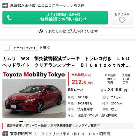
東京都八王子市
ニコニコステーション堀之内
お気に入り
まずは在庫確認・見積依頼
無料通話でお問い合わせ
7人
今あなたの他に
が見ています
トヨタ
グーネットセレクト
カムリ ＷＳ 衝突被害軽減ブレーキ ドラレコ付き ＬＥＤ
ヘッドライト クリアランスソナ－ Ｂｌｕｅｔｏｏｔｈオー
ディオ ＵＳＢ メディアプレイヤー接続 メモリ－ナビ バ
支払総額
(税込)
本体価格
諸費用
ックモニター ＥＴＣ 車線逸脱警報装置
199.8
12.8
212.
6
万円
万円
万円
23,900
通常ローン
月々
円
年式
2019年
走行
7.2万km
車検
2028年2月
排気
2500cc
整備
法定整備付
修復
なし
保証
保証付 (12ヶ月・走行無制限)
認定中古車
ディーラー保証
車両状態評価書
オンライン商談可
東京都昭島市
トヨタモビリティ東京（株）Ｕ－Ｃａｒ昭島店