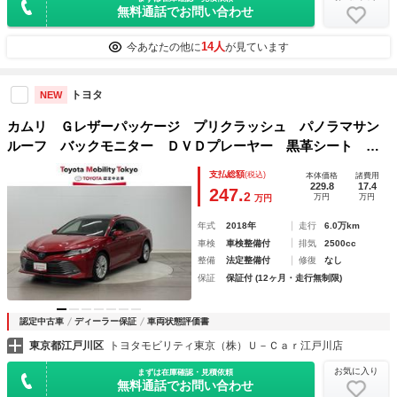
無料通話でお問い合わせ
14人
今あなたの他に
が見ています
トヨタ
NEW
カムリ Ｇレザーパッケージ プリクラッシュ パノラマサン
ルーフ バックモニター ＤＶＤプレーヤー 黒革シート ナ
ビＴＶ 横滑防止装置 盗難防止システム 電動シート メモ
支払総額
(税込)
本体価格
諸費用
リ－ナビ ＬＥＤランプ スマートキー オートクルーズ Ｅ
229.8
17.4
247.
2
万円
万円
万円
ＴＣ
年式
2018年
走行
6.0万km
車検
車検整備付
排気
2500cc
整備
法定整備付
修復
なし
保証
保証付 (12ヶ月・走行無制限)
認定中古車
ディーラー保証
車両状態評価書
東京都江戸川区
トヨタモビリティ東京（株）Ｕ－Ｃａｒ江戸川店
お気に入り
まずは在庫確認・見積依頼
無料通話でお問い合わせ