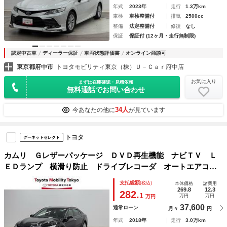
年式
2023年
走行
1.3万km
車検
車検整備付
排気
2500cc
整備
法定整備付
修復
なし
保証
保証付 (12ヶ月・走行無制限)
認定中古車
ディーラー保証
車両状態評価書
オンライン商談可
東京都府中市
トヨタモビリティ東京（株）Ｕ－Ｃａｒ府中店
お気に入り
まずは在庫確認・見積依頼
無料通話でお問い合わせ
34人
今あなたの他に
が見ています
トヨタ
グーネットセレクト
カムリ Ｇレザーパッケージ ＤＶＤ再生機能 ナビＴＶ Ｌ
ＥＤランプ 横滑り防止 ドライブレコーダ オートエアコ
ン スマートキ－ 電動シート イモビライザー サイドエア
支払総額
(税込)
本体価格
諸費用
バッグ クルーズコントロール 本革シート ＡＢＳ エアバ
269.8
12.3
282.
1
万円
万円
万円
ッグ
37,600
通常ローン
月々
円
年式
2018年
走行
3.0万km