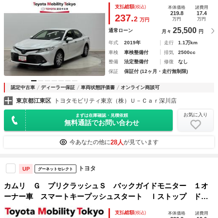
き ＬＥＤライト 盗難防止システム ＤＶＤ再生 ＡＢＳ
支払総額
(税込)
本体価格
諸費用
ワンオーナー スマートキープッシュスタート
219.8
17.4
237.
2
万円
万円
万円
25,500
通常ローン
月々
円
年式
2019年
走行
1.1万km
車検
車検整備付
排気
2500cc
整備
法定整備付
修復
なし
保証
保証付 (12ヶ月・走行無制限)
認定中古車
ディーラー保証
車両状態評価書
オンライン商談可
東京都江東区
トヨタモビリティ東京（株）Ｕ－Ｃａｒ深川店
お気に入り
まずは在庫確認・見積依頼
無料通話でお問い合わせ
28人
今あなたの他に
が見ています
トヨタ
UP
グーネットセレクト
カムリ Ｇ プリクラッシュＳ バックガイドモニター １オ
ーナー車 スマートキープッシュスタート Ｉストップ ドラ
レコ付き エアバッグ ＡＣ１００Ｖ ＴＶナビ オ－トエア
支払総額
(税込)
本体価格
諸費用
コン パワーステアリング パワーウインドウ