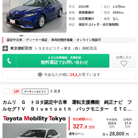
年式
2023年
走行
1.0万km
車検
車検整備付
排気
2500cc
整備
法定整備付
修復
なし
保証
保証付 (12ヶ月・走行無制限)
認定中古車
ディーラー保証
車両状態評価書
オンライン商談可
東京都町田市
トヨタモビリティ東京（株）南町田店
お気に入り
まずは在庫確認・見積依頼
無料通話でお問い合わせ
14人
今あなたの他に
が見ています
トヨタ
UP
グーネットセレクト
カムリ Ｇ トヨタ認定中古車 運転支援機能 純正ナビ フ
ルセグＴＶ Ｂｌｕｅｔｏｏｔｈ バックモニター ＥＴＣ
２．０ スマートキー ＬＥＤヘッドランプ ドラレコ付き
支払総額
(税込)
本体価格
諸費用
ＡＣ１００Ｖ ワンオーナー車
310.5
17.4
327.
9
万円
万円
万円
28,800
通常ローン
月々
円