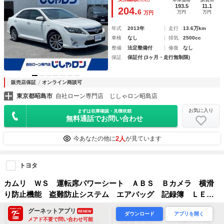
インチアルミ 本革巻きハンドル ＬＥＤヘッドランプ ＬＥ
193.5
11.1
204.
6
万円
万円
万円
Ｄフォグランプ
年式
2013年
走行
13.6万km
車検
なし
排気
2500cc
整備
法定整備付
修復
なし
保証
保証付 (3ヶ月・走行無制限)
販売店保証
オンライン商談可
東京都昭島市
自社ローン専門店 じしゃロン昭島店
お気に入り
まずは在庫確認・見積依頼
無料通話でお問い合わせ
2人
今あなたの他に
が見ています
トヨタ
カムリ ＷＳ 運転席パワーシート ＡＢＳ Ｂカメラ 横滑
り防止機能 盗難防止システム エアバッグ 記録簿 ＬＥＤ
ライト クルーズコントロール プリクラッシュ ＡＷＤ ア
グーネットアプリ
支払総額
(税込)
本体価格
諸費用
RENEW
ダウンロード
アプリを開く
ルミホイール ドライブレコーダー スマートキー
332
17.4
メアド不要で問い合わせ可能
349.
4
万円
万円