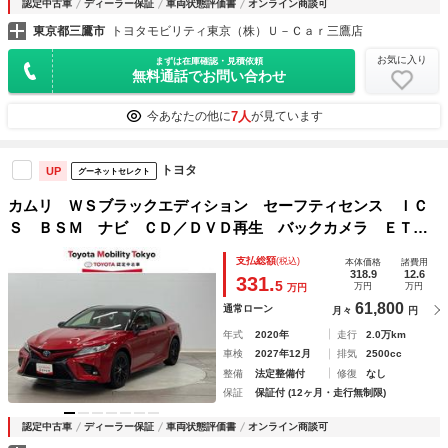
認定中古車
ディーラー保証
車両状態評価書
オンライン商談可
東京都三鷹市
トヨタモビリティ東京（株）Ｕ－Ｃａｒ三鷹店
お気に入り
まずは在庫確認・見積依頼
無料通話でお問い合わせ
7人
今あなたの他に
が見ています
トヨタ
UP
グーネットセレクト
カムリ ＷＳブラックエディション セーフティセンス ＩＣ
Ｓ ＢＳＭ ナビ ＣＤ／ＤＶＤ再生 バックカメラ ＥＴＣ
２．０ 電子インナーミラー型前後ドライブレコーダー クル
支払総額
(税込)
本体価格
諸費用
ーズコントロール 赤本革シート シートヒーター パワーシ
318.9
12.6
331.
5
万円
万円
万円
ート
61,800
通常ローン
月々
円
年式
2020年
走行
2.0万km
車検
2027年12月
排気
2500cc
整備
法定整備付
修復
なし
保証
保証付 (12ヶ月・走行無制限)
認定中古車
ディーラー保証
車両状態評価書
オンライン商談可