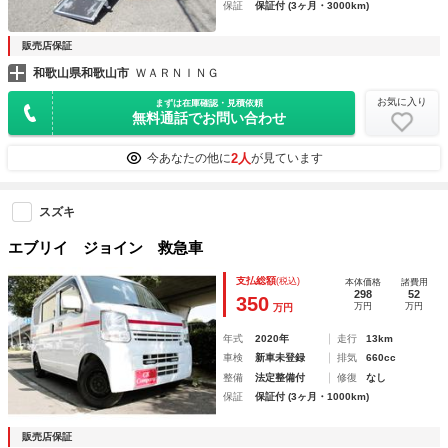
保証
保証付 (3ヶ月・3000km)
販売店保証
和歌山県和歌山市
ＷＡＲＮＩＮＧ
お気に入り
まずは在庫確認・見積依頼
無料通話でお問い合わせ
2人
今あなたの他に
が見ています
スズキ
エブリイ ジョイン 救急車
支払総額
(税込)
本体価格
諸費用
298
52
350
万円
万円
万円
年式
2020年
走行
13km
車検
新車未登録
排気
660cc
整備
法定整備付
修復
なし
保証
保証付 (3ヶ月・1000km)
販売店保証