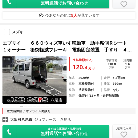
無料通話でお問い合わせ
9人
今あなたの他に
が見ています
スズキ
エブリイ ６６０ウィズ車いす移動車 助手席側Ｒシート
１オーナー 衝突軽減ブレーキ 電動固定装置 手すり ４速
ＡＴ キーレス パワーウィンドウ プライバシーガラス バ
支払総額
(税込)
本体価格
諸費用
ックモニター 前後ドラレコ オートライト
110.8
9.6
120.
4
万円
万円
万円
年式
2020年
走行
5.3万km
車検
車検整備付
排気
660cc
整備
法定整備付
修復
なし
保証
保証付 (12ヶ月・走行無制限)
販売店保証
オンライン商談可
大阪府八尾市
ジョブカーズ 八尾店
お気に入り
まずは在庫確認・見積依頼
無料通話でお問い合わせ