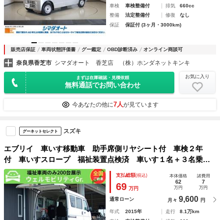
車検
車検整備付
排気
660cc
整備
法定整備付
修復
なし
保証
保証付 (3ヶ月・3000km)
販売店保証
車両状態評価書
グー鑑定
OBD診断済み
オンライン商談可
奈良県香芝市
シマダオート 香芝店 （株）ホンダネットキンキ
お気に入り
まずは在庫確認・見積依頼
無料通話でお問い合わせ
7人
今あなたの他に
が見ています
スズキ
グーネットセレクト
エブリイ 車いす移動車 助手席側リヤシート付 車検２年
付 車いすスロープ 福祉装置点検済 車いす１名＋３名乗
車 リモコン式電動ウィンチ キーレス 全国対応１年保証付
支払総額
(税込)
本体価格
諸費用
き 修復歴無し 福祉車両
62
7
69
万円
万円
万円
9,600
通常ローン
月々
円
年式
2015年
走行
8.1万km