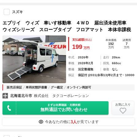
スズキ
エブリイ ウィズ 車いす移動車 ４ＷＤ 届出済未使用車
ウィズシリーズ スロープタイプ フロアマット 本体非課税
支払総額
(税込)
本体価格
諸費用
192
7
199
万円
万円
万円
年式
2026年
走行
20km
車検
2028年2月
排気
660cc
整備
法定整備無
修復
なし
保証
保証付 (2031(令和13)年2月まで・100000
販売店保証
車両状態評価書
グー鑑定
オンライン商談可
北海道北斗市
株式会社 タクコーポレーション
お気に入り
まずは在庫確認・見積依頼
無料通話でお問い合わせ
3人
今あなたの他に
が見ています