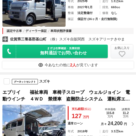
年式
2025年
走行
1.0万km
車検
2027年1月
排気
660cc
整備
法定整備付
修復
なし
保証
保証付 (36ヶ月・走行無制限)
認定中古車
ディーラー保証
車両状態評価書
佐賀県三養基郡基山町
（株）スズキ自販関西 スズキアリーナきやま
お気に入り
まずは在庫確認・見積依頼
無料通話でお問い合わせ
2人
今あなたの他に
が見ています
スズキ
グーネットセレクト
エブリイ 福祉車両 車椅子スロープ ウェルジョイン 電
動ウインチ ４ＷＤ 禁煙車 盗難防止システム 運転席エア
バッグ 助手席エアバッグ エアコン パワステ パワーウイ
支払総額
(税込)
本体価格
諸費用
ンドウ
115.8
11.2
127
万円
万円
万円
24,200
通常ローン
月々
円
年式
2018年
走行
3.5万km