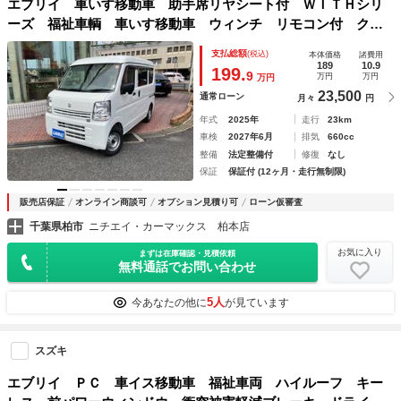
エブリイ 車いす移動車 助手席リヤシート付 ＷＩＴＨシリ
ーズ 福祉車輌 車いす移動車 ウィンチ リモコン付 クリ
アランスソナー レーンアシスト 衝突被害軽減システム 両
支払総額
(税込)
本体価格
諸費用
側スライドドア アイドリングストップ シートヒーター Ａ
189
10.9
199.
9
万円
万円
万円
Ｔ ＥＳＣ ヘッドライトレベライザー
23,500
通常ローン
月々
円
年式
2025年
走行
23km
車検
2027年6月
排気
660cc
整備
法定整備付
修復
なし
保証
保証付 (12ヶ月・走行無制限)
販売店保証
オンライン商談可
オプション見積り可
ローン仮審査
千葉県柏市
ニチエイ・カーマックス 柏本店
お気に入り
まずは在庫確認・見積依頼
無料通話でお問い合わせ
5人
今あなたの他に
が見ています
スズキ
エブリイ ＰＣ 車イス移動車 福祉車両 ハイルーフ キー