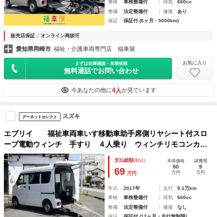
車検
車検整備付
排気
660cc
整備
法定整備付
修復
あり
保証
保証付 (6ヶ月・5000km)
販売店保証
オンライン商談可
愛知県岡崎市
福祉・介護車両専門店 福車屋
お気に入り
まずは在庫確認・見積依頼
無料通話でお問い合わせ
4人
今あなたの他に
が見ています
スズキ
グーネットセレクト
エブリイ 福祉車両車いす移動車助手席側リヤシート付スロ
ープ電動ウィンチ 手すり ４人乗り ウィンチリモコンカロ
ッツェリアナビ キーレス 禁煙車 ５ＧＳ セカンド発進
支払総額
(税込)
本体価格
諸費用
付 １年保証
60
9
69
万円
万円
万円
年式
2017年
走行
9.1万km
車検
車検整備付
排気
660cc
整備
法定整備付
修復
なし
保証
保証付 (12ヶ月・走行無制限)