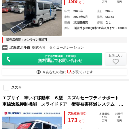
199
万円
万円
万円
年式
2025年
走行
20km
車検
2027年6月
排気
660cc
整備
法定整備無
修復
なし
保証
保証付 (2030(令和12)年6月まで・100000
販売店保証
オンライン商談可
北海道北斗市
株式会社 タクコーポレーション
お気に入り
まずは在庫確認・見積依頼
無料通話でお問い合わせ
1人
今あなたの他に
が見ています
スズキ
エブリイ 車いす移動車 ６型 スズキセーフティサポート
車線逸脱抑制機能 スライドドア 衝突被害軽減システム 横
滑り防止機能
支払総額
(税込)
本体価格
諸費用
165
8
173
万円
万円
万円