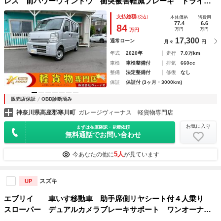
レス 前パワーウィンドウ 衝突被害軽減ブレーキ ドライブ
レコーダー プライバシーガラス 記録簿 軽貨物 軽バン
支払総額
(税込)
本体価格
諸費用
77.4
6.6
84
万円
万円
万円
17,300
通常ローン
月々
円
年式
2020年
走行
7.0万km
車検
車検整備付
排気
660cc
整備
法定整備付
修復
なし
保証
保証付 (3ヶ月・3000km)
販売店保証
OBD診断済み
神奈川県高座郡寒川町
ガレージヴィーナス 軽貨物専門店
お気に入り
まずは在庫確認・見積依頼
無料通話でお問い合わせ
5人
今あなたの他に
が見ています
スズキ
UP
エブリイ 車いす移動車 助手席側リヤシート付４人乗り
スローパー デュアルカメラブレーキサポート ワンオーナー
車 キーレス 電動ウインチリモコン付き ４速オートマ