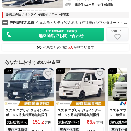
保証
保証付 (12ヶ月・走行無制限)
販売店保証
オンライン商談可
ローン仮審査
静岡県牧之原市
ウェルモビリティ牧之原店（福祉車両ヤマシタオート）福祉車両・介護車両の大型展示場
お気に入り
まずは在庫確認・見積依頼
無料通話でお問い合わせ
5人
今あなたの他に
が見ています
あなたにおすすめの中古車
UP
UP
UP
スズキ エブリイ ジョインター
スズキ エブリイ ジョインター
スズキ エブリ
ボ ６ヶ月走行距離無制限保証
ボ ６ヶ月走行距離無制限保証
ド 禁煙車 
付 ターボ 禁煙 メモリーナ
付 衝突軽減ブレーキ ハイル
ＥＴＣ リモ
151.
65.
2
6
支払総額
支払総額
支払総額
(税込)
(税込)
(税込)
万円
万円
ビ フルセグＴＶ Ｂｌｕｅｔ
ーフ メモリーナビ ＬＥＤヘ
ライト 横滑
ｏｏｔｈ 社外バンパー オー
ッドライト レーンディパーチ
ーウィンドウ
車両本体価格
車両本体価格
車両本体価格