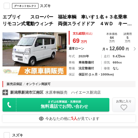
スズキ
グーネットセレクト
エブリイ スローパー 福祉車輌 車いす１名＋３名乗車
リモコン式電動ウィンチ 両側スライドドア ４ＷＤ キーレ
スエントリー 盗難防止システム ＡＢＳ ＥＳＣ エアコ
支払総額
(税込)
本体価格
諸費用
ン パワーステアリング パワーウィンドウ
64
5
69
万円
万円
万円
12,600
通常ローン
月々
円
年式
2020年
走行
9.4万km
車検
車検整備付
排気
660cc
整備
法定整備付
修復
なし
保証
保証付 (1ヶ月・1000km)
販売店保証
オンライン商談可
新潟県新潟市江南区
水原車輌販売 ハイエース新潟店
お気に入り
まずは在庫確認・見積依頼
無料通話でお問い合わせ
5人
今あなたの他に
が見ています
スズキ