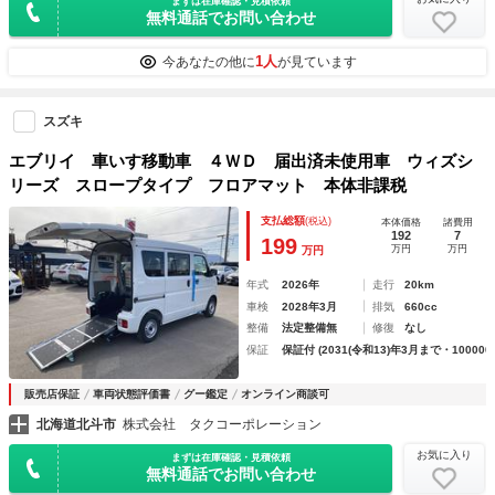
まずは在庫確認・見積依頼
無料通話でお問い合わせ
1人
今あなたの他に
が見ています
スズキ
エブリイ 車いす移動車 ４ＷＤ 届出済未使用車 ウィズシ
リーズ スロープタイプ フロアマット 本体非課税
支払総額
(税込)
本体価格
諸費用
192
7
199
万円
万円
万円
年式
2026年
走行
20km
車検
2028年3月
排気
660cc
整備
法定整備無
修復
なし
保証
保証付 (2031(令和13)年3月まで・100000
販売店保証
車両状態評価書
グー鑑定
オンライン商談可
北海道北斗市
株式会社 タクコーポレーション
お気に入り
まずは在庫確認・見積依頼
無料通話でお問い合わせ