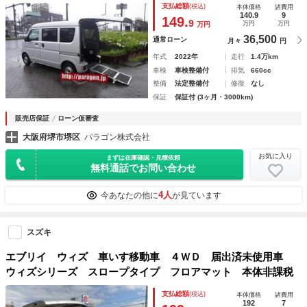
支払総額
(税込)
本体価格
諸費用
140.9
9
149.
9
万円
万円
万円
36,500
通常ローン
月々
円
年式
2022年
走行
1.4万km
車検
車検整備付
排気
660cc
整備
法定整備付
修復
なし
保証
保証付 (3ヶ月・3000km)
販売店保証
ローン仮審査
大阪府堺市堺区
パラゴン株式会社
お気に入り
まずは在庫確認・見積依頼
無料通話でお問い合わせ
4人
今あなたの他に
が見ています
スズキ
エブリイ ウィズ 車いす移動車 ４ＷＤ 届出済未使用車
ウィズシリーズ スロープタイプ フロアマット 本体非課税
支払総額
(税込)
本体価格
諸費用
192
7