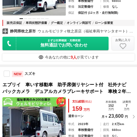
車検
車検整備付
排気
660cc
整備
法定整備付
修復
なし
保証
保証付 (12ヶ月・走行無制限)
販売店保証
車両状態評価書
グー鑑定
オンライン商談可
ローン仮審査
静岡県牧之原市
ウェルモビリティ牧之原店（福祉車両ヤマシタオート）福祉車両・介護車両の大型展示場
お気に入り
まずは在庫確認・見積依頼
無料通話でお問い合わせ
9人
今あなたの他に
が見ています
スズキ
NEW
エブリイ 車いす移動車 助手席側リヤシート付 社外ナビ
バックカメラ デュアルカメラブレーキサポート 車検２年
付 車いすスロープ 福祉装置点検済 車いす１名＋３名乗
支払総額
(税込)
本体価格
諸費用
車 リモコン式電動ウィンチ キーレス 全国対応１年保証付
152
7
159
万円
万円
万円
き 修復歴無し 福祉車両
23,600
通常ローン
月々
円
年式
2023年
走行
2.9万km
車検
車検整備付
排気
660cc
整備
法定整備付
修復
なし