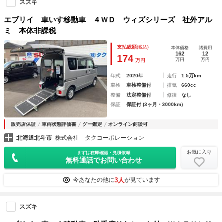
スズキ
エブリイ 車いす移動車 ４ＷＤ ウィズシリーズ 社外アル
ミ 本体非課税
支払総額
(税込)
本体価格
諸費用
162
12
174
万円
万円
万円
年式
2020年
走行
1.5万km
車検
車検整備付
排気
660cc
整備
法定整備付
修復
なし
保証
保証付 (3ヶ月・3000km)
販売店保証
車両状態評価書
グー鑑定
オンライン商談可
北海道北斗市
株式会社 タクコーポレーション
お気に入り
まずは在庫確認・見積依頼
無料通話でお問い合わせ
3人
今あなたの他に
が見ています
スズキ