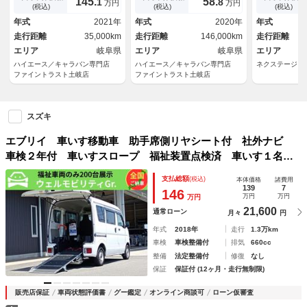
145.
58.
1
8
万円
万円
バーヘッドコンソール 社外バ
ャーアラート 両側スライドド
トップ プラ
(税込)
(税込)
(税込)
ンパーガード コーナーセンサ
ア クリアランスソナー フル
純正１２イン
年式
2021年
年式
2020年
年式
ー 衝突軽減ブレーキ １４イ
セグＴＶ Ｂｌｕｅｔｏｏｔｈ
Ｂ電源ソケッ
走行距離
35,000km
走行距離
146,000km
走行距離
ンチＡＷ
エリア
岐阜県
エリア
岐阜県
エリア
ハイエース／キャラバン専門店
ハイエース／キャラバン専門店
ネクステージ 
ファイントラスト土岐店
ファイントラスト土岐店
スズキ
エブリイ 車いす移動車 助手席側リヤシート付 社外ナビ
車検２年付 車いすスロープ 福祉装置点検済 車いす１名＋
３名乗車 リモコン式電動ウィンチ キーレス 全国対応１年
支払総額
(税込)
本体価格
諸費用
保証付き 修復歴無し 福祉車両
139
7
146
万円
万円
万円
21,600
通常ローン
月々
円
年式
2018年
走行
1.3万km
車検
車検整備付
排気
660cc
整備
法定整備付
修復
なし
保証
保証付 (12ヶ月・走行無制限)
販売店保証
車両状態評価書
グー鑑定
オンライン商談可
ローン仮審査