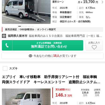
15,700
通常ローン
月々
円
年式
2021年
走行
8.7万km
車検
車検整備付
排気
660cc
整備
法定整備付
修復
なし
保証
保証付 (12ヶ月・走行無制限)
販売店保証
OBD診断済み
オンライン商談可
福岡県久留米市
福祉車両のみ１５０台展示 福祉車両専門店（一社）福祉車両のたすかる
お気に入り
まずは在庫確認・見積依頼
無料通話でお問い合わせ
18人
今あなたの他に
が見ています
スズキ
エブリイ 車いす移動車 助手席側リアシート付 福祉車輌
両側スライドドア キーレスエントリー 盗難防止システム
ＡＴ ＡＢＳ ＥＳＣ エアコン パワーステアリング パワ
支払総額
(税込)
本体価格
諸費用
ーウィンドウ 運転席エアバッグ 助手席エアバッグ 衝突安
135.8
10.5
146.
3
万円
万円
万円
全ボディ
年式
2018年
走行
1.0万km