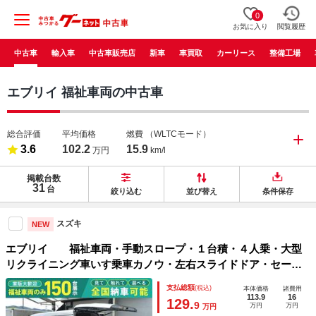
0
お気に入り
閲覧履歴
中古車
輸入車
中古車販売店
新車
車買取
カーリース
整備工場
エブリイ 福祉車両の中古車
総合評価
平均価格
燃費
（WLTCモード）
3.6
102.2
15.9
万円
km/l
掲載台数
31
台
絞り込む
並び替え
条件保存
スズキ
NEW
エブリイ 福祉車両・手動スロープ・１台積・４人乗・大型
リクライニング車いす乗車カノウ・左右スライドドア・セーフ
ティサポート・ＰＶガラス・ＣＤオーディオ・キーレス・８ナ
支払総額
(税込)
本体価格
諸費用
ンバー補助席タイプ・電動ウィンチ・リモコン付
113.9
16
129.
9
万円
万円
万円