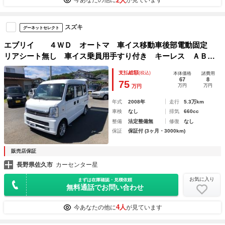
2人
今あなたの他に
が見ています
スズキ
グーネットセレクト
エブリイ ４ＷＤ オートマ 車イス移動車後部電動固定
リアシート無し 車イス乗員用手すり付き キーレス ＡＢ
Ｓ 運転席・助手席エアバッグ エアコン パワーステアリン
支払総額
(税込)
本体価格
諸費用
グ パワーウィンドウ 走行距離５３１９９キロ
67
8
75
万円
万円
万円
年式
2008年
走行
5.3万km
車検
なし
排気
660cc
整備
法定整備無
修復
なし
保証
保証付 (3ヶ月・3000km)
販売店保証
長野県佐久市
カーセンター星
お気に入り
まずは在庫確認・見積依頼
無料通話でお問い合わせ
4人
今あなたの他に
が見ています