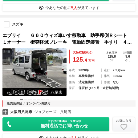
5人
今あなたの他に
が見ています
スズキ
エブリイ ６６０ウィズ車いす移動車 助手席側Ｒシート
１オーナー 衝突軽減ブレーキ 電動固定装置 手すり ４速
ＡＴ キーレス パワーウィンドウ プライバシーガラス バ
支払総額
(税込)
本体価格
諸費用
ックモニター 前後ドラレコ オートライト
115.8
9.6
125.
4
万円
万円
万円
年式
2020年
走行
2.9万km
車検
車検整備付
排気
660cc
整備
法定整備付
修復
なし
保証
保証付 (12ヶ月・走行無制限)
販売店保証
オンライン商談可
大阪府八尾市
ジョブカーズ 八尾店
お気に入り
まずは在庫確認・見積依頼
無料通話でお問い合わせ