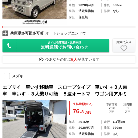
車検
2028年4月
排気
660cc
整備
法定整備無
修復
なし
保証
保証無
兵庫県多可郡多可町
オートショップエンドウ
お気に入り
まずは在庫確認・見積依頼
無料通話でお問い合わせ
6人
今あなたの他に
が見ています
スズキ
エブリイ 車いす移動車 スロープタイプ 車いす＋３人乗
車 車いす＋３人乗り可能 ５速オートマ ワゴン用アルミ
支払総額
(税込)
本体価格
諸費用
73.8
3
76.
8
万円
万円
万円
年式
2016年
走行
4.4万km
車検
2028年7月
排気
660cc
整備
法定整備無
修復
あり