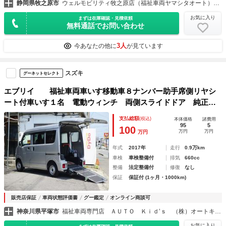
静岡県牧之原市
ウェルモビリティ牧之原店（福祉車両ヤマシタオート）福祉車両・介護車両の大型展示場
お気に入り
まずは在庫確認・見積依頼
無料通話でお問い合わせ
3人
今あなたの他に
が見ています
スズキ
グーネットセレクト
エブリイ 福祉車両車いす移動車８ナンバー助手席側リヤシ
ート付車いす１名 電動ウィンチ 両側スライドドア 純正ナ
ビＣＤ キーレス 禁煙車 走行９２４３キロ ５ＧＳオート
支払総額
(税込)
本体価格
諸費用
マ セカンド発進 パワウィンドウ
95
5
100
万円
万円
万円
年式
2017年
走行
0.9万km
車検
車検整備付
排気
660cc
整備
法定整備付
修復
なし
保証
保証付 (1ヶ月・1000km)
販売店保証
車両状態評価書
グー鑑定
オンライン商談可
神奈川県平塚市
福祉車両専門店 ＡＵＴＯ Ｋｉｄ’ｓ （株）オートキッズ
お気に入り