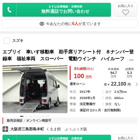
お気に入り
まずは在庫確認・見積依頼
無料通話でお問い合わせ
6人
今あなたの他に
が見ています
スズキ
エブリイ 車いす移動車 助手席リアシート付 ８ナンバー登
録車 福祉車両 スローパー 電動ウインチ ハイルーフ 両
側スライド フロントＰＷ キーレス カロッツェリアナビ
支払総額
(税込)
本体価格
諸費用
ＣＤ
94.7
5.3
100
万円
万円
万円
22,100
通常ローン
月々
円
年式
2017年
走行
2.6万km
車検
2028年1月
排気
660cc
整備
法定整備付
修復
なし
保証
保証付 (12ヶ月・走行無制限)
販売店保証
オンライン商談可
大阪府三島郡島本町
くるま館 ぶぅぶぅ大阪
お気に入り
まずは在庫確認・見積依頼