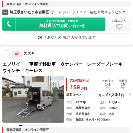
販売店保証
オンライン商談可
埼玉県さいたま市岩槻区
オートガレージ１２２ 福祉車両キャンピングカーハイエース専門
お気に入り
まずは在庫確認・見積依頼
無料通話でお問い合わせ
4人
今あなたの他に
が見ています
スズキ
UP
エブリイ 車椅子移動車 ８ナンバー レーダーブレーキ
ウインチ キーレス
支払総額
(税込)
本体価格
諸費用
149
10
159
万円
万円
万円
27,300
通常ローン
月々
円
年式
2022年
走行
2.1万km
車検
車検整備付
排気
660cc
整備
法定整備付
修復
あり
保証
保証付 (6ヶ月・6000km)
販売店保証
オンライン商談可