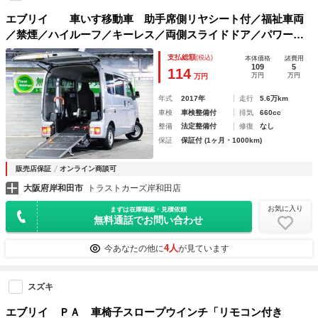
エブリイ 車いす移動車 助手席側リヤシート付／福祉車両
／禁煙／ハイルーフ／キーレス／両側スライドドア／パワーウ
インドウ／
支払総額
(税込)
本体価格
諸費用
109
5
114
万円
万円
万円
年式
2017年
走行
5.6万km
車検
車検整備付
排気
660cc
整備
法定整備付
修復
なし
保証
保証付 (1ヶ月・1000km)
販売店保証
オンライン商談可
大阪府岸和田市
トラストカーズ岸和田店
お気に入り
まずは在庫確認・見積依頼
無料通話でお問い合わせ
4人
今あなたの他に
が見ています
スズキ
エブリイ ＰＡ 車椅子スロープウインチ「リモコン付き