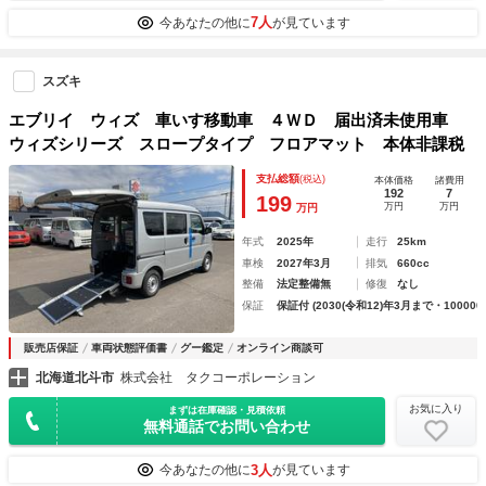
7人
今あなたの他に
が見ています
スズキ
エブリイ ウィズ 車いす移動車 ４ＷＤ 届出済未使用車
ウィズシリーズ スロープタイプ フロアマット 本体非課税
支払総額
(税込)
本体価格
諸費用
192
7
199
万円
万円
万円
年式
2025年
走行
25km
車検
2027年3月
排気
660cc
整備
法定整備無
修復
なし
保証
保証付 (2030(令和12)年3月まで・100000
販売店保証
車両状態評価書
グー鑑定
オンライン商談可
北海道北斗市
株式会社 タクコーポレーション
お気に入り
まずは在庫確認・見積依頼
無料通話でお問い合わせ
3人
今あなたの他に
が見ています