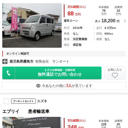
支払総額
(税込)
本体価格
諸費用
78
10
88
万円
万円
万円
18,200
通常ローン
月々
円
年式
2016年
走行
6.5万km
車検
なし
排気
660cc
整備
法定整備無
修復
なし
保証
保証無
オンライン商談可
鹿児島県霧島市
有限会社 サンオート
お気に入り
まずは在庫確認・見積依頼
無料通話でお問い合わせ
3人
今あなたの他に
が見ています
スズキ
グーネットセレクト
エブリイ 患者輸送車
支払総額
(税込)
本体価格
諸費用
228
20
248
万円
万円