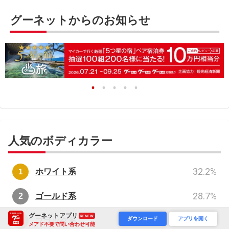
グーネットからのお知らせ
人気のボディカラー
32.2
%
ホワイト系
28.7
%
ゴールド系
グーネットアプリ
RENEW
18.4
%
ダウンロード
アプリを開く
ブラック系
メアド不要で問い合わせ可能