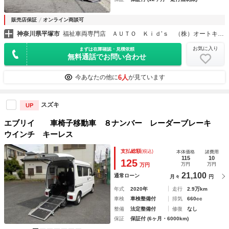
販売店保証
オンライン商談可
神奈川県平塚市
福祉車両専門店 ＡＵＴＯ Ｋｉｄ’ｓ （株）オートキッズ
お気に入り
まずは在庫確認・見積依頼
無料通話でお問い合わせ
6人
今あなたの他に
が見ています
スズキ
UP
エブリイ 車椅子移動車 ８ナンバー レーダーブレーキ
ウインチ キーレス
支払総額
(税込)
本体価格
諸費用
115
10
125
万円
万円
万円
21,100
通常ローン
月々
円
年式
2020年
走行
2.9万km
車検
車検整備付
排気
660cc
整備
法定整備付
修復
なし
保証
保証付 (6ヶ月・6000km)