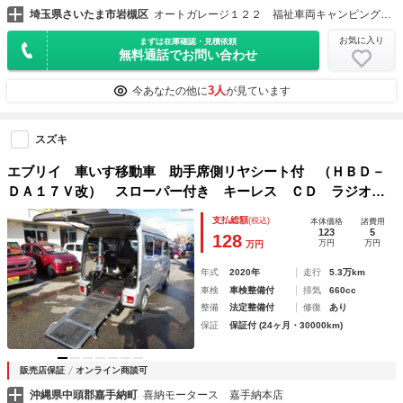
埼玉県さいたま市岩槻区
オートガレージ１２２ 福祉車両キャンピングカーハイエース専門
お気に入り
まずは在庫確認・見積依頼
無料通話でお問い合わせ
3人
今あなたの他に
が見ています
スズキ
エブリイ 車いす移動車 助手席側リヤシート付 （ＨＢＤ－
ＤＡ１７Ｖ改） スローパー付き キーレス ＣＤ ラジオ
オーバーヘッドコンソール 衝突被害軽減ブレーキ 横滑り防
支払総額
(税込)
本体価格
諸費用
止装置 白線逸脱警報
123
5
128
万円
万円
万円
年式
2020年
走行
5.3万km
車検
車検整備付
排気
660cc
整備
法定整備付
修復
あり
保証
保証付 (24ヶ月・30000km)
販売店保証
オンライン商談可
沖縄県中頭郡嘉手納町
喜納モータース 嘉手納本店