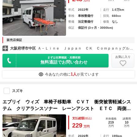
万円
年式
2022年
走行
1.0万km
車検
車検整備付
排気
660cc
整備
法定整備付
修復
なし
保証
保証付 (3ヶ月・3000km)
販売店保証
大阪府堺市中区
Ａ－Ｌｉｎｅ Ｊａｐａｎ ＣＫ Ｃｏｍｐａｎｙグループ
お気に入り
まずは在庫確認・見積依頼
無料通話でお問い合わせ
1人
今あなたの他に
が見ています
スズキ
エブリイ ウィズ 車椅子移動車 ＣＶＴ 衝突被害軽減シス
テム クリアランスソナー レーンアシスト ＥＴＣ 両側ス
ライドドア キーレスエントリー アイドリングストップ シ
支払総額
(税込)
本体価格
諸費用
ートヒーター ＬＥＤヘッドランプ 盗難防止システム
219
10
229
万円
万円
万円
年式
2026年
走行
195km