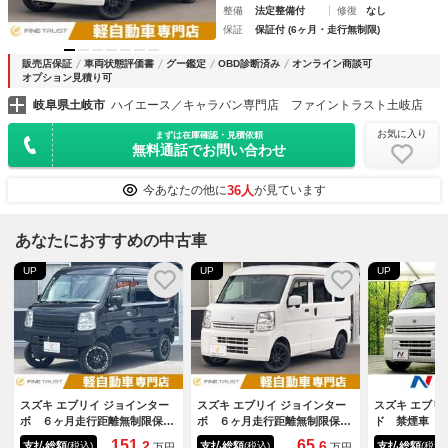
整備
法定整備付
修復
なし
保証
保証付 (6ヶ月・走行無制限)
販売店保証
車両状態評価書
グー鑑定
OBD診断済み
オンライン商談可
オプション見積り可
岐阜県土岐市
ハイエース／キャラバン専門店 ファイントラスト土岐店
お気に入り
まずは在庫確認・見積依頼
無料通話でお問い合わせ
36人
今あなたの他に
が見ています
あなたにおすすめの中古車
UP
UP
UP
スズキ エブリイ ジョインター
スズキ エブリイ ジョインター
スズキ エブリ
ボ ６ヶ月走行距離無制限保証
ボ ６ヶ月走行距離無制限保証
ド 禁煙車 
付 ターボ 禁煙 メモリーナ
付 衝突軽減ブレーキ ハイル
ＥＴＣ リモ
151.
65.
2
6
支払総額
支払総額
支払総額
(税込)
(税込)
(税込)
万円
万円