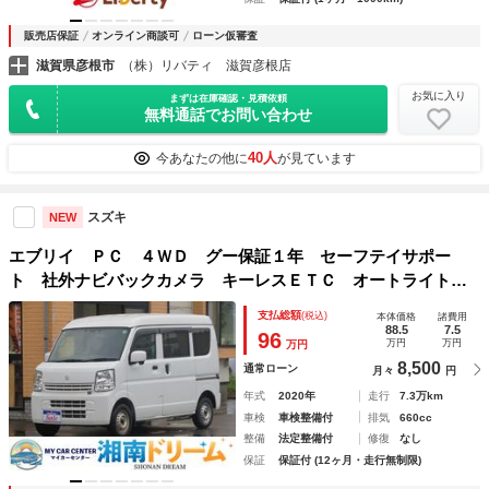
販売店保証
オンライン商談可
ローン仮審査
滋賀県彦根市
（株）リバティ 滋賀彦根店
お気に入り
まずは在庫確認・見積依頼
無料通話でお問い合わせ
40人
今あなたの他に
が見ています
スズキ
NEW
エブリイ ＰＣ ４ＷＤ グー保証１年 セーフテイサポー
ト 社外ナビバックカメラ キーレスＥＴＣ オートライト
オーバーヘッドコンソール フルフラットシート 関東使用
支払総額
(税込)
本体価格
諸費用
電動格納ミラー スタッドレスタイヤ２０２４年製４本
88.5
7.5
96
万円
万円
万円
8,500
通常ローン
月々
円
年式
2020年
走行
7.3万km
車検
車検整備付
排気
660cc
整備
法定整備付
修復
なし
保証
保証付 (12ヶ月・走行無制限)