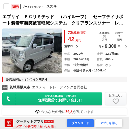
スズキ
NEW
グーネットセレクト
エブリイ ＰＣリミテッド （ハイルーフ） セーフティサポ
ート装着車衝突被害軽減システム クリアランスソナー レー
ンアシスト ナビ ＴＶ 電動格納ミラー オートライト Ｅ
支払総額
(税込)
本体価格
諸費用
ＳＣ エアコン パワーステアリング パワーウィンドウ
35
7
42
万円
万円
万円
9,300
通常ローン
月々
円
年式
2020年
走行
12.9万km
車検
2026年10月
排気
660cc
整備
法定整備付
修復
なし
保証
保証付 (1ヶ月・1000km)
販売店保証
オンライン商談可
茨城県坂東市
エスディートレーディング合同会社
お気に入り
まずは在庫確認・見積依頼
無料通話でお問い合わせ
39人
今あなたの他に
が見ています
グーネットアプリ
RENEW
ダウンロード
アプリを開く
メアド不要で問い合わせ可能
スズキ
NEW
グーネットセレクト