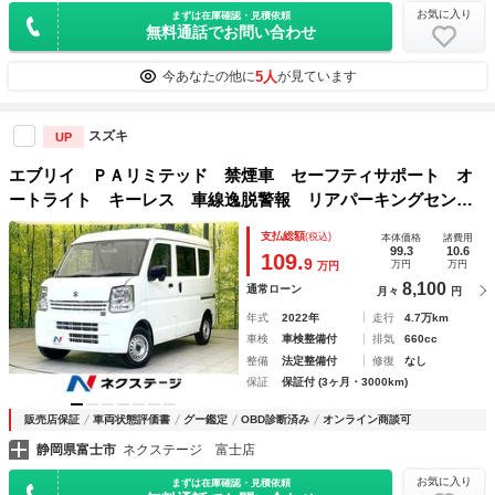
お気に入り
まずは在庫確認・見積依頼
無料通話でお問い合わせ
5人
今あなたの他に
が見ています
スズキ
UP
エブリイ ＰＡリミテッド 禁煙車 セーフティサポート オ
ートライト キーレス 車線逸脱警報 リアパーキングセンサ
ー パワーウィンドウ
支払総額
(税込)
本体価格
諸費用
99.3
10.6
109.
9
万円
万円
万円
8,100
通常ローン
月々
円
年式
2022年
走行
4.7万km
車検
車検整備付
排気
660cc
整備
法定整備付
修復
なし
保証
保証付 (3ヶ月・3000km)
販売店保証
車両状態評価書
グー鑑定
OBD診断済み
オンライン商談可
静岡県富士市
ネクステージ 富士店
お気に入り
まずは在庫確認・見積依頼