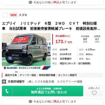
44人
今あなたの他に
が見ています
スズキ
NEW
エブリイ Ｊリミテッド ６型 ２ＷＤ ＣＶＴ 特別仕様
車 当社試乗車 前後衝突被害軽減ブレーキ 前後誤発進抑制
機能 車線逸脱警報機能 パーキングセンサー オーディオス
支払総額
(税込)
本体価格
諸費用
イッチ オートライト オートハイビーム アイドリングスト
167
6.7
173.
7
万円
万円
万円
ップ ＬＥＤヘッドライト 後席両側スライドドア
年式
2026年
走行
0.2万km
車検
2028年3月
排気
660cc
整備
法定整備付
修復
なし
保証
保証付 (36ヶ月・走行無制限)
認定中古車
ディーラー保証
車両状態評価書
オンライン商談可
京都府城陽市
（株）スズキ自販京都 スズキアリーナ城陽
お気に入り
まずは在庫確認・見積依頼
無料通話でお問い合わせ
38人
今あなたの他に
が見ています