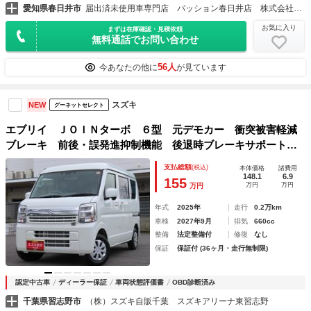
愛知県春日井市
届出済未使用車専門店 パッション春日井店 株式会社パッション
お気に入り
まずは在庫確認・見積依頼
無料通話でお問い合わせ
56人
今あなたの他に
が見ています
スズキ
NEW
グーネットセレクト
エブリイ ＪＯＩＮターボ ６型 元デモカー 衝突被害軽減
ブレーキ 前後・誤発進抑制機能 後退時ブレーキサポート
ＵＳＢ電源ソケット キーレスプッシュスタート オートライ
支払総額
(税込)
本体価格
諸費用
ト機能付ＬＥＤヘッドランプ マニュアルエアコン
148.1
6.9
155
万円
万円
万円
年式
2025年
走行
0.2万km
車検
2027年9月
排気
660cc
整備
法定整備付
修復
なし
保証
保証付 (36ヶ月・走行無制限)
認定中古車
ディーラー保証
車両状態評価書
OBD診断済み
千葉県習志野市
（株）スズキ自販千葉 スズキアリーナ東習志野