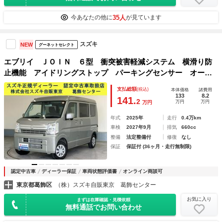
35人
今あなたの他に
が見ています
スズキ
NEW
グーネットセレクト
エブリイ ＪＯＩＮ ６型 衝突被害軽減システム 横滑り防
止機能 アイドリングストップ パーキングセンサー オーデ
ィオレス ダイヤル式マニュアルエアコンスイッチ シートヒ
支払総額
(税込)
本体価格
諸費用
ーター プッシュスタート
133
8.2
141.
2
万円
万円
万円
年式
2025年
走行
0.4万km
車検
2027年9月
排気
660cc
整備
法定整備付
修復
なし
保証
保証付 (36ヶ月・走行無制限)
認定中古車
ディーラー保証
車両状態評価書
オンライン商談可
東京都葛飾区
（株）スズキ自販東京 葛飾センター
お気に入り
まずは在庫確認・見積依頼
無料通話でお問い合わせ