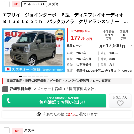
スズキ
UP
グーネットセレクト
エブリイ ジョインターボ ６型 ディスプレイオーディオ
Ｂｌｕｅｔｏｏｔｈ バックカメラ クリアランスソナー 衝
突軽減ブレーキ ＬＥＤヘッドライト ＵＳＢソケット パワ
支払総額
(税込)
本体価格
諸費用
ーウィンドウ スライドドア 電動格納ミラー シートヒータ
169.9
8
177.
9
万円
万円
万円
ー
17,500
通常ローン
月々
円
年式
2026年
走行
10km
車検
2028年5月
排気
660cc
整備
法定整備付
修復
なし
保証
保証付 (2028(令和10)年5月まで・60000k
販売店保証
車両状態評価書
グー鑑定
オンライン商談可
ローン仮審査
宮崎県日向市
スズキオート宮崎（吉岡商事株式会社）
お気に入り
まずは在庫確認・見積依頼
無料通話でお問い合わせ
27人
今あなたの他に
が見ています
スズキ
UP