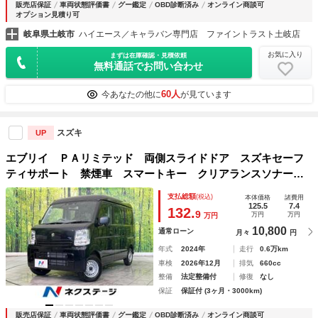
販売店保証
車両状態評価書
グー鑑定
OBD診断済み
オンライン商談可
オプション見積り可
岐阜県土岐市
ハイエース／キャラバン専門店 ファイントラスト土岐店
お気に入り
まずは在庫確認・見積依頼
無料通話でお問い合わせ
60人
今あなたの他に
が見ています
スズキ
UP
エブリイ ＰＡリミテッド 両側スライドドア スズキセーフ
ティサポート 禁煙車 スマートキー クリアランスソナー
アイドリングストップ 車線逸脱警報 オートライト 横滑り
支払総額
(税込)
本体価格
諸費用
防止装置 盗難防止システム プライバシーガラス
125.5
7.4
132.
9
万円
万円
万円
10,800
通常ローン
月々
円
年式
2024年
走行
0.6万km
車検
2026年12月
排気
660cc
整備
法定整備付
修復
なし
保証
保証付 (3ヶ月・3000km)
販売店保証
車両状態評価書
グー鑑定
OBD診断済み
オンライン商談可