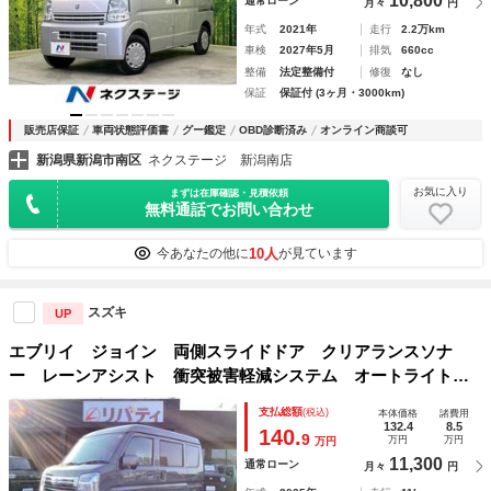
10,800
通常ローン
月々
円
年式
2021年
走行
2.2万km
車検
2027年5月
排気
660cc
整備
法定整備付
修復
なし
保証
保証付 (3ヶ月・3000km)
販売店保証
車両状態評価書
グー鑑定
OBD診断済み
オンライン商談可
新潟県新潟市南区
ネクステージ 新潟南店
お気に入り
まずは在庫確認・見積依頼
無料通話でお問い合わせ
10人
今あなたの他に
が見ています
スズキ
UP
エブリイ ジョイン 両側スライドドア クリアランスソナ
ー レーンアシスト 衝突被害軽減システム オートライト
スマートキー アイドリングストップ 電動格納ミラー シー
支払総額
(税込)
本体価格
諸費用
トヒーター ＣＶＴ ＡＢＳ ＥＳＣ エアコン
132.4
8.5
140.
9
万円
万円
万円
11,300
通常ローン
月々
円