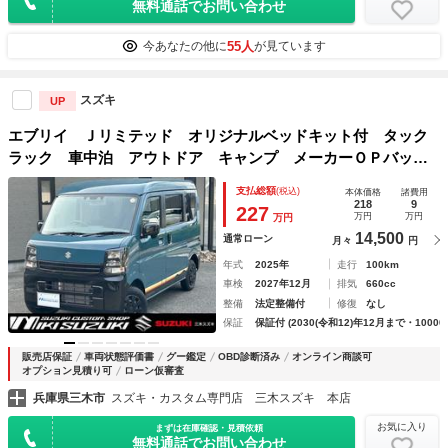
無料通話でお問い合わせ
55人
今あなたの他に
が見ています
スズキ
UP
エブリイ Ｊリミテッド オリジナルベッドキット付 タック
ラック 車中泊 アウトドア キャンプ メーカーＯＰバック
カメラ付きディスプレイオーディオ
支払総額
(税込)
本体価格
諸費用
218
9
227
万円
万円
万円
14,500
通常ローン
月々
円
年式
2025年
走行
100km
車検
2027年12月
排気
660cc
整備
法定整備付
修復
なし
保証
保証付 (2030(令和12)年12月まで・10000
販売店保証
車両状態評価書
グー鑑定
OBD診断済み
オンライン商談可
オプション見積り可
ローン仮審査
兵庫県三木市
スズキ・カスタム専門店 三木スズキ 本店
お気に入り
まずは在庫確認・見積依頼
無料通話でお問い合わせ