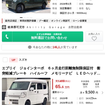
車検
2028年2月
排気
660cc
整備
法定整備付
修復
なし
保証
保証付 (3ヶ月・5000km)
販売店保証
車両状態評価書
グー鑑定
オンライン商談可
ローン仮審査
岐阜県可児市
Ａｂｉｌｉｔｙ Ｇａｒａｇｅ 水野自動車
お気に入り
まずは在庫確認・見積依頼
無料通話でお問い合わせ
146人
今あなたの他に
が見ています
スズキ
UP
エブリイ ジョインターボ ６ヶ月走行距離無制限保証付 衝
突軽減ブレーキ ハイルーフ メモリーナビ ＬＥＤヘッドラ
イト レーンディパーチャーアラート 両側スライドドア ク
支払総額
(税込)
本体価格
諸費用
リアランスソナー フルセグＴＶ Ｂｌｕｅｔｏｏｔｈ
58.8
6.8
65.
6
万円
万円
万円
9,500
通常ローン
月々
円
年式
2020年
走行
14.6万km
車検
2026年12月
排気
660cc