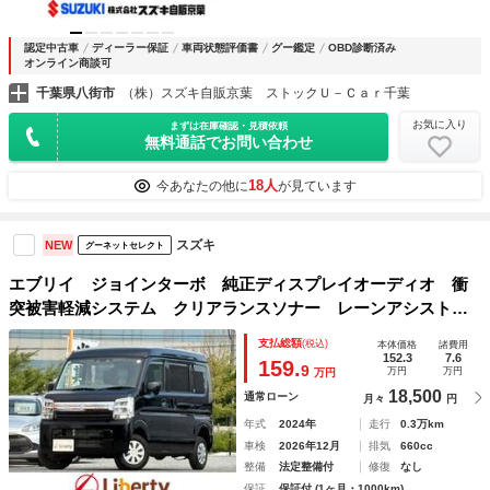
認定中古車
ディーラー保証
車両状態評価書
グー鑑定
OBD診断済み
オンライン商談可
千葉県八街市
（株）スズキ自販京葉 ストックＵ－Ｃａｒ千葉
お気に入り
まずは在庫確認・見積依頼
無料通話でお問い合わせ
18人
今あなたの他に
が見ています
スズキ
NEW
グーネットセレクト
エブリイ ジョインターボ 純正ディスプレイオーディオ 衝
突被害軽減システム クリアランスソナー レーンアシスト
バックカメラ 両側スライドドア スマートキー アイドリン
支払総額
(税込)
本体価格
諸費用
グストップ 電動格納ミラー シートヒーター オートライト
152.3
7.6
159.
9
万円
万円
万円
18,500
通常ローン
月々
円
年式
2024年
走行
0.3万km
車検
2026年12月
排気
660cc
整備
法定整備付
修復
なし
保証
保証付 (1ヶ月・1000km)