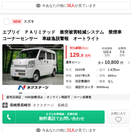
16人
今あなたの他に
が見ています
スズキ
NEW
エブリイ ＰＡリミテッド 衝突被害軽減システム 禁煙車
コーナーセンサー 車線逸脱警報 オートライト
支払総額
(税込)
本体価格
諸費用
122.4
7.5
129.
9
万円
万円
万円
10,800
通常ローン
月々
円
年式
2025年
走行
1.8万km
車検
2027年2月
排気
660cc
整備
法定整備付
修復
なし
保証
保証付 (3ヶ月・3000km)
販売店保証
OBD診断済み
オンライン商談可
ローン仮審査
長崎県長崎市
ネクステージ 長崎店
お気に入り
まずは在庫確認・見積依頼
無料通話でお問い合わせ
11人
今あなたの他に
が見ています