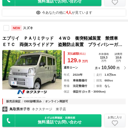
無料通話でお問い合わせ
4人
今あなたの他に
が見ています
スズキ
NEW
エブリイ ＰＡリミテッド ４ＷＤ 衝突軽減装置 禁煙車
ＥＴＣ 両側スライドドア 盗難防止装置 プライバシーガラ
ス 横滑防止装置 トラクションコントロール
支払総額
(税込)
本体価格
諸費用
119.3
10.6
129.
9
万円
万円
万円
10,500
通常ローン
月々
円
年式
2024年
走行
1.8万km
車検
車検整備付
排気
660cc
整備
法定整備付
修復
なし
保証
保証付 (3ヶ月・3000km)
販売店保証
OBD診断済み
オンライン商談可
鳥取県米子市
ネクステージ 米子店
お気に入り
まずは在庫確認・見積依頼
無料通話でお問い合わせ