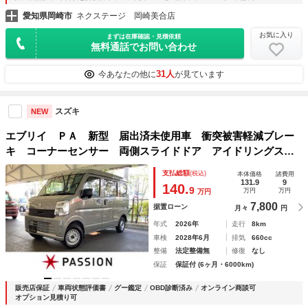
愛知県岡崎市
ネクステージ 岡崎美合店
お気に入り
まずは在庫確認・見積依頼
無料通話でお問い合わせ
31人
今あなたの他に
が見ています
スズキ
NEW
エブリイ ＰＡ 新型 届出済未使用車 衝突被害軽減ブレー
キ コーナーセンサー 両側スライドドア アイドリングスト
ップ 横滑り防止機能 マニュアルエアコン キーレスエント
支払総額
(税込)
本体価格
諸費用
リー オートハイビーム セキュリティアラーム
131.9
9
140.
9
万円
万円
万円
7,800
据置ローン
月々
円
年式
2026年
走行
8km
車検
2028年6月
排気
660cc
整備
法定整備無
修復
なし
保証
保証付 (6ヶ月・6000km)
販売店保証
車両状態評価書
グー鑑定
OBD診断済み
オンライン商談可
オプション見積り可