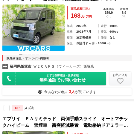
ドランプ ＬＥＤ／パワーウインドウ／エンジンスタートボタ
支払総額
(税込)
本体価格
諸費用
ン／キーレスエントリー／オートライト
159.9
8.9
168.
8
万円
万円
万円
年式
2026年
走行
10km
車検
2028年7月
排気
660cc
整備
法定整備無
修復
なし
保証
保証付 (1ヶ月・1000km)
販売店保証
オンライン商談可
福岡県飯塚市
ＷＥＣＡＲＳ（ウィーカーズ）飯塚店
お気に入り
まずは在庫確認・見積依頼
無料通話でお問い合わせ
3人
今あなたの他に
が見ています
スズキ
UP
エブリイ ＰＡリミテッド 両側手動スライド オートマチッ
クハイビーム 禁煙車 衝突軽減装置 電動格納ドアミラー
アイドリングストップ キーレス 横滑り軽減システム 運転