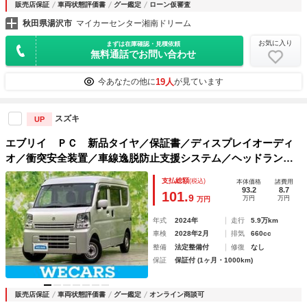
販売店保証
車両状態評価書
グー鑑定
ローン仮審査
秋田県湯沢市
マイカーセンター湘南ドリーム
お気に入り
まずは在庫確認・見積依頼
無料通話でお問い合わせ
19人
今あなたの他に
が見ています
スズキ
UP
エブリイ ＰＣ 新品タイヤ／保証書／ディスプレイオーディ
オ／衝突安全装置／車線逸脱防止支援システム／ヘッドラン
プ ＬＥＤ／ＵＳＢジャック／Ｂｌｕｅｔｏｏｔｈ接続／ＥＢ
支払総額
(税込)
本体価格
諸費用
Ｄ付ＡＢＳ／横滑り防止装置
93.2
8.7
101.
9
万円
万円
万円
年式
2024年
走行
5.9万km
車検
2028年2月
排気
660cc
整備
法定整備付
修復
なし
保証
保証付 (1ヶ月・1000km)
販売店保証
車両状態評価書
グー鑑定
オンライン商談可