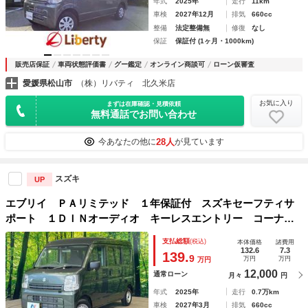
年式
2025年
走行
11km
車検
2027年12月
排気
660cc
整備
法定整備無
修復
なし
保証
保証付 (1ヶ月・1000km)
販売店保証
車両状態評価書
グー鑑定
オンライン商談可
ローン仮審査
愛媛県松山市
（株）リバティ 北久米店
お気に入り
まずは在庫確認・見積依頼
無料通話でお問い合わせ
28人
今あなたの他に
が見ています
スズキ
UP
エブリイ ＰＡリミテッド １年保証付 スズキセーフティサ
ポート １ＤＩＮオーディオ キーレスエントリー コーナー
センサー アイドリングストップ 純正１２インチスチールホ
支払総額
(税込)
本体価格
諸費用
イール ＵＳＢソケット レーンディパーチャーアラート
132.6
7.3
139.
9
万円
万円
万円
12,000
通常ローン
月々
円
年式
2025年
走行
0.7万km
車検
2027年3月
排気
660cc