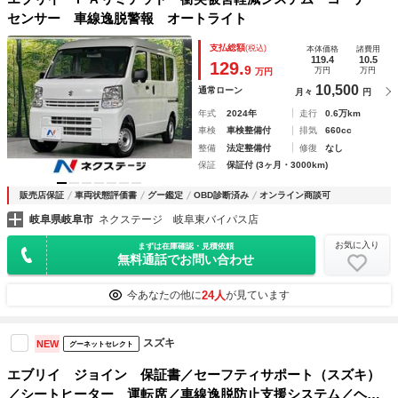
センサー 車線逸脱警報 オートライト
支払総額
(税込)
本体価格
諸費用
119.4
10.5
129.
9
万円
万円
万円
10,500
通常ローン
月々
円
年式
2024年
走行
0.6万km
車検
車検整備付
排気
660cc
整備
法定整備付
修復
なし
保証
保証付 (3ヶ月・3000km)
販売店保証
車両状態評価書
グー鑑定
OBD診断済み
オンライン商談可
岐阜県岐阜市
ネクステージ 岐阜東バイパス店
お気に入り
まずは在庫確認・見積依頼
無料通話でお問い合わせ
24人
今あなたの他に
が見ています
スズキ
NEW
グーネットセレクト
エブリイ ジョイン 保証書／セーフティサポート（スズキ）
／シートヒーター 運転席／車線逸脱防止支援システム／ヘッ