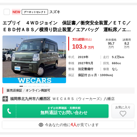
スズキ
NEW
グーネットセレクト
エブリイ ４ＷＤジョイン 保証書／衝突安全装置／ＥＴＣ／
ＥＢＤ付ＡＢＳ／横滑り防止装置／エアバッグ 運転席／エア
バッグ 助手席／パワーウインドウ／キーレスエントリー／パ
支払総額
(税込)
本体価格
諸費用
ワーステアリング／マニュアルエアコン／取扱説明書／ＣＤ
95.7
8.2
103.
9
万円
万円
万円
年式
2019年
走行
5.2万km
車検
2027年5月
排気
660cc
整備
法定整備付
修復
なし
保証
保証付 (1ヶ月・1000km)
販売店保証
オンライン商談可
福岡県北九州市八幡西区
ＷＥＣＡＲＳ（ウィーカーズ）八幡店
お気に入り
まずは在庫確認・見積依頼
無料通話でお問い合わせ
4人
今あなたの他に
が見ています