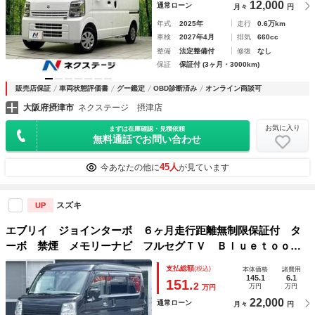
12,000
通常ローン
月々
円
年式
2025年
走行
0.6万km
車検
2027年4月
排気
660cc
整備
法定整備付
修復
なし
保証
保証付 (3ヶ月・3000km)
販売店保証
車両状態評価書
グー鑑定
OBD診断済み
オンライン商談可
大阪府摂津市
ネクステージ 摂津店
お気に入り
まずは在庫確認・見積依頼
無料通話でお問い合わせ
45人
今あなたの他に
が見ています
スズキ
UP
エブリイ ジョインターボ ６ヶ月走行距離無制限保証付 タ
ーボ 禁煙 メモリーナビ フルセグＴＶ Ｂｌｕｅｔｏｏｔ
ｈ 社外バンパー オーバーヘッドコンソール 社外バンパー
支払総額
(税込)
本体価格
諸費用
ガード コーナーセンサー 衝突軽減ブレーキ １４インチＡ
145.1
6.1
151.
2
万円
万円
万円
Ｗ
22,000
通常ローン
月々
円