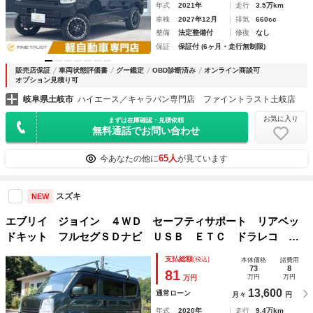
年式
2021年
走行
3.5万km
車検
2027年12月
排気
660cc
整備
法定整備付
修復
なし
保証
保証付 (6ヶ月・走行無制限)
販売店保証
車両状態評価書
グー鑑定
OBD診断済み
オンライン商談可
オプション見積り可
岐阜県土岐市
ハイエース／キャラバン専門店 ファイントラスト土岐店
お気に入り
まずは在庫確認・見積依頼
無料通話でお問い合わせ
65人
今あなたの他に
が見ています
スズキ
NEW
エブリイ ジョイン ４ＷＤ セーフティサポート リアベッ
ドキット フルセグＳＤナビ ＵＳＢ ＥＴＣ ドラレコ キ
ャリア 両側スライドドア キーレス 車中泊 キャンピン
支払総額
(税込)
本体価格
諸費用
グ ＬＥＤヘッドライト 切替４ＷＤ
73
8
81
万円
万円
万円
13,600
通常ローン
月々
円
年式
2020年
走行
9.4万km