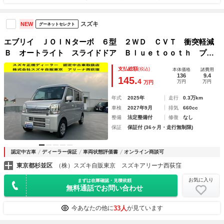
スズキ
NEW
グーネットセレクト
エブリイ ＪＯＩＮターボ ６型 ２ＷＤ ＣＶＴ 衝突軽減
Ｂ オートライト スライドドア Ｂｌｕｅｔｏｏｔｈ プッ
シュスタート スズキセーフティーサポート アイドリングス
支払総額
(税込)
本体価格
諸費用
トップ 横滑り防止機能 衝突安全ボディ 盗難防止システム
136
9.4
145.
4
万円
万円
万円
年式
2025年
走行
0.3万km
車検
2027年9月
排気
660cc
整備
法定整備付
修復
なし
保証
保証付 (36ヶ月・走行無制限)
認定中古車
ディーラー保証
車両状態評価書
オンライン商談可
東京都杉並区
（株）スズキ自販東京 スズキアリーナ西荻窪
お気に入り
まずは在庫確認・見積依頼
無料通話でお問い合わせ
33人
今あなたの他に
が見ています