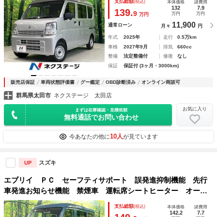
支払総額
(税込)
本体価格
諸費用
席／助手席エアバッグ 盗難防止システム 衝突安全ボディ
132
7.9
139.
9
万円
万円
万円
11,900
通常ローン
月々
円
年式
2025年
走行
0.5万km
車検
2027年9月
排気
660cc
整備
法定整備付
修復
なし
保証
保証付 (3ヶ月・3000km)
販売店保証
車両状態評価書
グー鑑定
OBD診断済み
オンライン商談可
群馬県太田市
ネクステージ 太田店
お気に入り
まずは在庫確認・見積依頼
無料通話でお問い合わせ
10人
今あなたの他に
が見ています
スズキ
UP
エブリイ ＰＣ セーフティサポート 誤発進抑制機能 先行
車発進お知らせ機能 禁煙車 運転席シートヒーター オート
ハイビーム オートライト 運転席シートバックポケット／助
支払総額
(税込)
本体価格
諸費用
手席シートバックテーブル
142.2
7.7