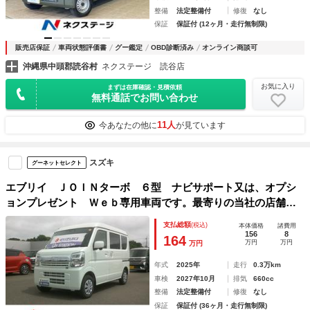
整備
法定整備付
修復
なし
保証
保証付 (12ヶ月・走行無制限)
販売店保証
車両状態評価書
グー鑑定
OBD診断済み
オンライン商談可
沖縄県中頭郡読谷村
ネクステージ 読谷店
お気に入り
まずは在庫確認・見積依頼
無料通話でお問い合わせ
11人
今あなたの他に
が見ています
スズキ
グーネットセレクト
エブリイ ＪＯＩＮターボ ６型 ナビサポート又は、オプシ
ョンプレゼント Ｗｅｂ専用車両です。最寄りの当社の店舗へ
回送が出来ます。輸送費用のご負担は発生しません。当社試乗
支払総額
(税込)
本体価格
諸費用
車使用 禁煙車 スマートキー プッシュスタート 衝突被害
156
8
164
万円
万円
万円
軽減システム 盗難防止システム
年式
2025年
走行
0.3万km
車検
2027年10月
排気
660cc
整備
法定整備付
修復
なし
保証
保証付 (36ヶ月・走行無制限)