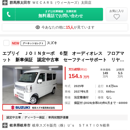
群馬県太田市
ＷＥＣＡＲＳ（ウィーカーズ）太田店
お気に入り
まずは在庫確認・見積依頼
無料通話でお問い合わせ
15人
今あなたの他に
が見ています
スズキ
NEW
グーネットセレクト
エブリイ ＪＯＩＮターボ ６型 オーディオレス フロアマ
ット 新車保証 認定中古車 セーフティーサポート リヤパ
ーキングセンサー オーディオレス ＵＳＢ電源ソケット 運
支払総額
(税込)
本体価格
諸費用
転席シートヒーター リヤヒーターダクト オーバーヘッドシ
149
5.5
154.
5
万円
万円
万円
ェルフ ＬＥＤルームランプ フロアマット
年式
2025年
走行
0.8万km
車検
2027年6月
排気
660cc
整備
法定整備付
修復
なし
保証
保証付 (2028(令和10)年6月まで・60000k
認定中古車
ディーラー保証
車両状態評価書
岐阜県岐阜市
岐阜スズキ販売（株）Ｕ’ｓ ＳＴＡＴＩＯＮ岐阜