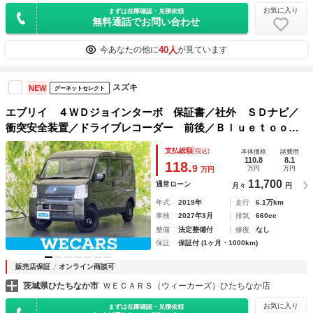
お気に入り
まずは在庫確認・見積依頼
無料通話でお問い合わせ
40人
今あなたの他に
が見ています
スズキ
NEW
グーネットセレクト
エブリイ ４ＷＤジョインターボ 保証書／社外 ＳＤナビ／
衝突安全装置／ドライブレコーダー 前後／Ｂｌｕｅｔｏｏｔ
ｈ接続／ＥＴＣ／ＥＢＤ付ＡＢＳ／バックモニター／フルセグ
支払総額
(税込)
本体価格
諸費用
ＴＶ／ＤＶＤ／ターボ／禁煙車／エアバッグ 運転席
110.8
8.1
118.
9
万円
万円
万円
11,700
通常ローン
月々
円
年式
2019年
走行
6.1万km
車検
2027年3月
排気
660cc
整備
法定整備付
修復
なし
保証
保証付 (1ヶ月・1000km)
販売店保証
オンライン商談可
茨城県ひたちなか市
ＷＥＣＡＲＳ（ウィーカーズ）ひたちなか店
お気に入り
まずは在庫確認・見積依頼