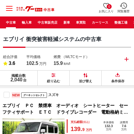
0
お気に入り
閲覧履歴
中古車
輸入車
中古車販売店
新車
車買取
カーリース
整備工場
エブリイ 衝突被害軽減システムの中古車
総合評価
平均価格
燃費
（WLTCモード）
3.6
102.5
15.9
万円
km/l
掲載台数
2,040
台
絞り込む
並び替え
条件保存
スズキ
NEW
グーネットセレクト
エブリイ ＰＣ 禁煙車 オーディオ シートヒーター セー
フティサポート ＥＴＣ ドライブレコーダー 電動格納ミラ
ー キーレス ＬＥＤヘッド オートライト 純正１２インチ
支払総額
(税込)
本体価格
諸費用
ホイール キーレス 横滑り防止装置
132.3
7.6
139.
9
万円
万円
万円