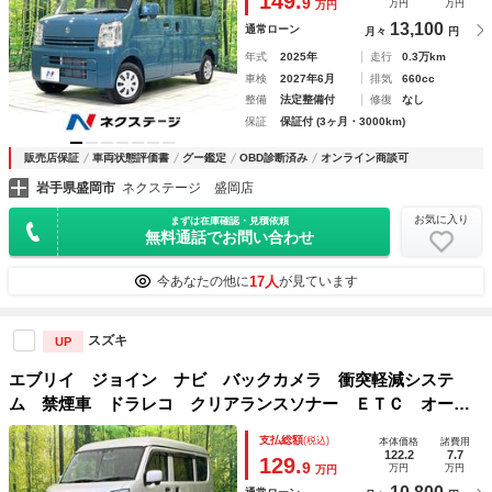
149.
9
万円
万円
万円
13,100
通常ローン
月々
円
年式
2025年
走行
0.3万km
車検
2027年6月
排気
660cc
整備
法定整備付
修復
なし
保証
保証付 (3ヶ月・3000km)
販売店保証
車両状態評価書
グー鑑定
OBD診断済み
オンライン商談可
岩手県盛岡市
ネクステージ 盛岡店
お気に入り
まずは在庫確認・見積依頼
無料通話でお問い合わせ
17人
今あなたの他に
が見ています
スズキ
UP
エブリイ ジョイン ナビ バックカメラ 衝突軽減システ
ム 禁煙車 ドラレコ クリアランスソナー ＥＴＣ オート
ハイビーム 車線逸脱警報 オートライト ハイルーフ キー
支払総額
(税込)
本体価格
諸費用
レス 電動格納ミラー プライバシーガラス
122.2
7.7
129.
9
万円
万円
万円