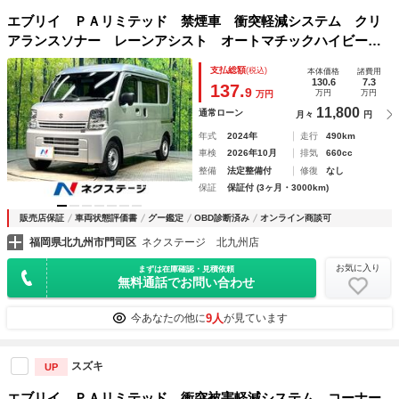
エブリイ ＰＡリミテッド 禁煙車 衝突軽減システム クリ
アランスソナー レーンアシスト オートマチックハイビー
ム アイドリングストップ プライバシーガラス 盗難防止装
支払総額
(税込)
本体価格
諸費用
置 トラクションコントロール キーレス
130.6
7.3
137.
9
万円
万円
万円
11,800
通常ローン
月々
円
年式
2024年
走行
490km
車検
2026年10月
排気
660cc
整備
法定整備付
修復
なし
保証
保証付 (3ヶ月・3000km)
販売店保証
車両状態評価書
グー鑑定
OBD診断済み
オンライン商談可
福岡県北九州市門司区
ネクステージ 北九州店
お気に入り
まずは在庫確認・見積依頼
無料通話でお問い合わせ
9人
今あなたの他に
が見ています
スズキ
UP
エブリイ ＰＡリミテッド 衝突被害軽減システム コーナー