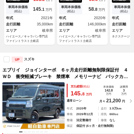
ビ フルセグＴＶ Ｂｌｕｅｔ
ーフ メモリーナビ ＬＥＤヘ
ライト 横滑
ｏｏｔｈ 社外バンパー オー
ッドライト レーンディパーチ
ーウィンドウ
車両本体価格
車両本体価格
車両本体価格
145.
58.
1
8
万円
万円
バーヘッドコンソール 社外バ
ャーアラート 両側スライドド
トップ プラ
(税込)
(税込)
(税込)
ンパーガード コーナーセンサ
ア クリアランスソナー フル
純正１２イン
年式
2021年
年式
2020年
年式
ー 衝突軽減ブレーキ １４イ
セグＴＶ Ｂｌｕｅｔｏｏｔｈ
Ｂ電源ソケッ
走行距離
35,000km
走行距離
146,000km
走行距離
ンチＡＷ
エリア
岐阜県
エリア
岐阜県
エリア
ハイエース／キャラバン専門店
ハイエース／キャラバン専門店
ネクステージ 
ファイントラスト土岐店
ファイントラスト土岐店
スズキ
UP
エブリイ ジョインターボ ６ヶ月走行距離無制限保証付 ４
ＷＤ 衝突軽減ブレーキ 禁煙車 メモリーナビ バックカメ
ラ クリアランスソナー ＬＥＤヘッドライト 純正リヤエア
支払総額
(税込)
本体価格
諸費用
ロ Ｂｌｕｅｔｏｏｔｈ フルセグＴＶ ＥＴＣ 盗難防止装
142.8
3
145.
8
万円
万円
万円
置
21,200
通常ローン
月々
円
年式
2020年
走行
3.9万km
車検
2026年12月
排気
660cc
整備
法定整備付
修復
なし
保証
保証付 (6ヶ月・走行無制限)