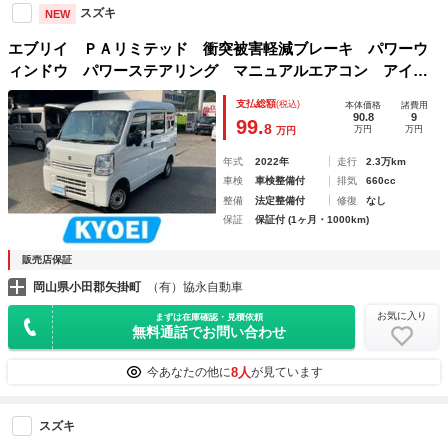
スズキ
NEW
エブリイ ＰＡリミテッド 衝突被害軽減ブレーキ パワーウ
ィンドウ パワーステアリング マニュアルエアコン アイド
リングストップ オートライト ＥＴＣ ドライブレコーダ
支払総額
(税込)
本体価格
諸費用
ー 両側スライドドア
90.8
9
99.
8
万円
万円
万円
年式
2022年
走行
2.3万km
車検
車検整備付
排気
660cc
整備
法定整備付
修復
なし
保証
保証付 (1ヶ月・1000km)
販売店保証
岡山県小田郡矢掛町
（有）協永自動車
お気に入り
まずは在庫確認・見積依頼
無料通話でお問い合わせ
8人
今あなたの他に
が見ています
スズキ