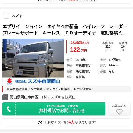
スズキ
エブリイ ジョイン タイヤ４本新品 ハイルーフ レーダー
ブレーキサポート キーレス ＣＤオーディオ 電動格納ミラ
ー プライバシーガラス 禁煙車
支払総額
(税込)
本体価格
諸費用
112
10
122
万円
万円
万円
年式
2019年
走行
1.7万km
車検
車検整備付
排気
660cc
整備
法定整備付
修復
なし
保証
保証無
車両状態評価書
グー鑑定
オンライン商談可
ローン仮審査
岡山県岡山市南区
（株）スズキ自販岡山
お気に入り
まずは在庫確認・見積依頼
無料通話でお問い合わせ
4人
今あなたの他に
が見ています