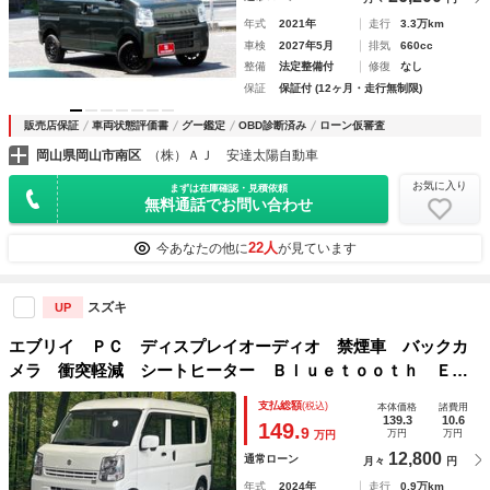
年式
2021年
走行
3.3万km
車検
2027年5月
排気
660cc
整備
法定整備付
修復
なし
保証
保証付 (12ヶ月・走行無制限)
販売店保証
車両状態評価書
グー鑑定
OBD診断済み
ローン仮審査
岡山県岡山市南区
（株）ＡＪ 安達太陽自動車
お気に入り
まずは在庫確認・見積依頼
無料通話でお問い合わせ
22人
今あなたの他に
が見ています
スズキ
UP
エブリイ ＰＣ ディスプレイオーディオ 禁煙車 バックカ
メラ 衝突軽減 シートヒーター Ｂｌｕｅｔｏｏｔｈ ＥＴ
Ｃ パーキングセンサー キーレス アイドリングストップ
支払総額
(税込)
本体価格
諸費用
139.3
10.6
149.
9
万円
万円
万円
12,800
通常ローン
月々
円
年式
2024年
走行
0.9万km