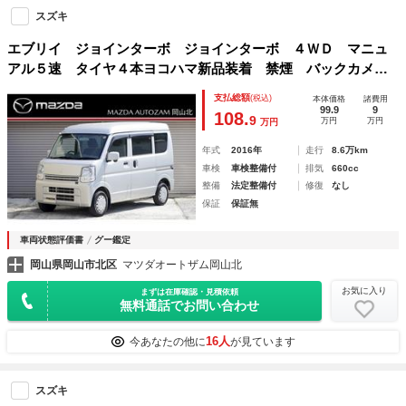
スズキ
エブリイ ジョインターボ ジョインターボ ４ＷＤ マニュ
アル５速 タイヤ４本ヨコハマ新品装着 禁煙 バックカメ
ラ キーレス
支払総額
(税込)
本体価格
諸費用
99.9
9
108.
9
万円
万円
万円
年式
2016年
走行
8.6万km
車検
車検整備付
排気
660cc
整備
法定整備付
修復
なし
保証
保証無
車両状態評価書
グー鑑定
岡山県岡山市北区
マツダオートザム岡山北
お気に入り
まずは在庫確認・見積依頼
無料通話でお問い合わせ
16人
今あなたの他に
が見ています
スズキ