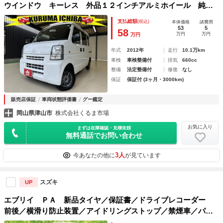
ウインドウ キーレス 外品１２インチアルミホイール 純正
フロアマット ヘッドライトレベライザー 両側スライドド
支払総額
(税込)
本体価格
諸費用
ア 外品ディスプレイオーディオ
53
5
58
万円
万円
万円
年式
2012年
走行
10.1万km
車検
車検整備付
排気
660cc
整備
法定整備付
修復
なし
保証
保証付 (3ヶ月・3000km)
販売店保証
車両状態評価書
グー鑑定
岡山県津山市
株式会社くるま市場
お気に入り
まずは在庫確認・見積依頼
無料通話でお問い合わせ
3人
今あなたの他に
が見ています
スズキ
UP
エブリイ ＰＡ 新品タイヤ／保証書／ドライブレコーダー
前後／横滑り防止装置／アイドリングストップ／禁煙車／パワ
ーウインドウ／パワーステアリング／マニュアルエアコン／取