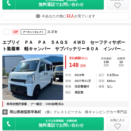
無料通話でお問い合わせ
12人
今あなたの他に
が見ています
スズキ
UP
グーネットセレクト
エブリイ ＰＡ ＰＡ ５ＡＧＳ ４ＷＤ セーフティサポー
ト装着車 軽キャンパー サブバッテリー８０Ａ インバータ
ー２０００Ｗ シンク 水タンク ベッド ＬＥＤ照明 パン
支払総額
(税込)
本体価格
諸費用
チングボード ＵＳＢ充電 １２Ｖソケット
138
10
148
万円
万円
万円
年式
2019年
走行
5.8万km
車検
2027年11月
排気
660cc
整備
法定整備付
修復
なし
保証
保証無
車両状態評価書
グー鑑定
OBD診断済み
岡山県都窪郡早島町
（株）クレストビークル 軽キャンピングカー専門店
お気に入り
まずは在庫確認・見積依頼
無料通話でお問い合わせ