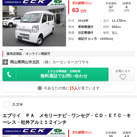
支払総額
(税込)
本体価格
諸費用
57
6
63
万円
万円
万円
年式
2018年
走行
11.2万km
車検
車検整備付
排気
660cc
整備
法定整備付
修復
なし
保証
保証付 (1ヶ月・1000km)
販売店保証
オンライン商談可
岡山県岡山市北区
（株）カーセンターカワサキ
お気に入り
まずは在庫確認・見積依頼
無料通話でお問い合わせ
15人
今あなたの他に
が見ています
スズキ
エブリイ ＰＡ メモリーナビ・ワンセグ・ＣＤ・ＥＴＣ・キ
ーレス・社外アルミ１２インチ
支払総額
(税込)
本体価格
諸費用
55
4.8