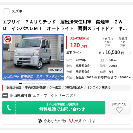
スズキ
エブリイ ＰＡリミテッド 届出済未使用車 禁煙車 ２Ｗ
Ｄ インパネ５ＭＴ オートライト 両側スライドドア キー
レスキー シルバーメタリック
支払総額
(税込)
本体価格
諸費用
108
12
120
万円
万円
万円
16,500
通常ローン
月々
円
年式
2023年
走行
34km
車検
車検整備付
排気
660cc
整備
法定整備付
修復
なし
保証
保証付 (2026(令和8)年9月まで・60000km
販売店保証
車両状態評価書
グー鑑定
OBD診断済み
オンライン商談可
岡山県総社市
エヌ・ファクトリー スズキ
お気に入り
まずは在庫確認・見積依頼
無料通話でお問い合わせ
8人
今あなたの他に
が見ています