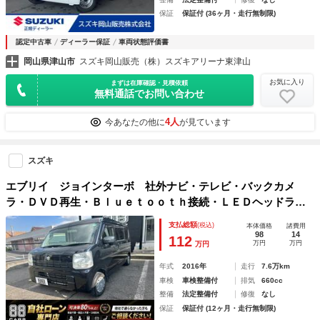
保証
保証付 (36ヶ月・走行無制限)
認定中古車
ディーラー保証
車両状態評価書
岡山県津山市
スズキ岡山販売（株）スズキアリーナ東津山
お気に入り
まずは在庫確認・見積依頼
無料通話でお問い合わせ
4人
今あなたの他に
が見ています
スズキ
エブリイ ジョインターボ 社外ナビ・テレビ・バックカメ
ラ・ＤＶＤ再生・Ｂｌｕｅｔｏｏｔｈ接続・ＬＥＤヘッドライ
ト・ベッドキット・ＥＴＣ・電格ミラー！！
支払総額
(税込)
本体価格
諸費用
98
14
112
万円
万円
万円
年式
2016年
走行
7.6万km
車検
車検整備付
排気
660cc
整備
法定整備付
修復
なし
保証
保証付 (12ヶ月・走行無制限)