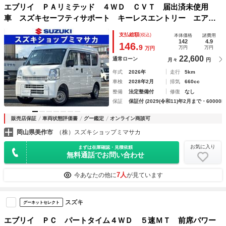
エブリイ ＰＡリミテッド ４ＷＤ ＣＶＴ 届出済未使用
車 スズキセーフティサポート キーレスエントリー エアコ
ン パワステ ドアバイザー・フロアマット付
支払総額
(税込)
本体価格
諸費用
142
4.9
146.
9
万円
万円
万円
22,600
通常ローン
月々
円
年式
2026年
走行
5km
車検
2028年2月
排気
660cc
整備
法定整備付
修復
なし
保証
保証付 (2029(令和11)年2月まで・60000k
販売店保証
車両状態評価書
グー鑑定
オンライン商談可
岡山県美作市
（株）スズキショップミマサカ
お気に入り
まずは在庫確認・見積依頼
無料通話でお問い合わせ
7人
今あなたの他に
が見ています
スズキ
グーネットセレクト
エブリイ ＰＣ パートタイム４ＷＤ ５速ＭＴ 前席パワー