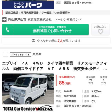
保証
保証付 (1ヶ月・1000km)
販売店保証
車両状態評価書
グー鑑定
OBD診断済み
岡山県津山市
東真産業株式会社 トーシン車検ランド
お気に入り
まずは在庫確認・見積依頼
無料通話でお問い合わせ
7人
今あなたの他に
が見ています
スズキ
グーネットセレクト
エブリイ ＰＡ ４ＷＤ タイヤ四本新品 リアスモークフィ
ルム 両側スライドドア ＡＴ ＡＢＳ 衝突安全ボディ エ
アコン パワーステアリング 運転席エアバッグ 助手席エア
支払総額
(税込)
本体価格
諸費用
バッグ
79
6
85
万円
万円
万円
年式
2018年
走行
9.3万km
車検
2027年5月
排気
660cc
整備
法定整備付
修復
なし
保証
保証付 (2ヶ月・2000km)