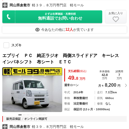
岡山県倉敷市
軽３９．８万円専門店 軽モール
お気に入り
まずは在庫確認・見積依頼
無料通話でお問い合わせ
12人
今あなたの他に
が見ています
スズキ
エブリイ ＰＣ 純正ラジオ 両側スライドドア キーレス
インパネシフト 布シート ＥＴＣ
支払総額
(税込)
本体価格
諸費用
42.8
7
49.
8
万円
万円
万円
8,200
通常ローン
月々
円
年式
2014年
走行
7.3万km
車検
車検整備付
排気
660cc
整備
法定整備付
修復
なし
保証
保証付 (12ヶ月・10000km)
販売店保証
オンライン商談可
岡山県倉敷市
軽３９．８万円専門店 軽モール