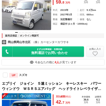
59.
8
万円
万円
万円
年式
2015年
走行
9.3万km
車検
2027年3月
排気
660cc
整備
法定整備付
修復
なし
保証
保証付 (1ヶ月・1000km)
販売店保証
オンライン商談可
岡山県岡山市北区
（株）カーセンターカワサキ
お気に入り
まずは在庫確認・見積依頼
無料通話でお問い合わせ
4人
今あなたの他に
が見ています
スズキ
UP
エブリイ ジョイン ５速ミッション キーレスキー パワー
ウィンドウ ＷＳＲＳエアバッグ ヘッドライトレベライザ
ー エアコン パワステ リアワイパー アームレスト リア
支払総額
(税込)
本体価格
諸費用
スモーク 取扱説明書・保証書 最大積載量３５０ｋｇ
36.6
6.1
42.
7
万円
万円
万円