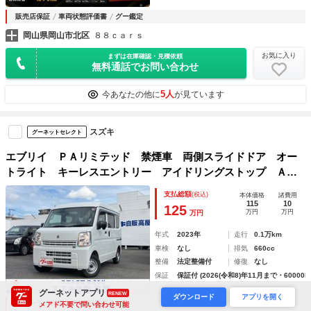
販売店保証
車両状態評価書
グー鑑定
岡山県岡山市北区
８８ｃａｒｓ
お気に入り
まずは在庫確認・見積依頼
無料通話でお問い合わせ
5人
今あなたの他に
が見ています
スズキ
グーネットセレクト
エブリイ ＰＡリミテッド 禁煙車 両側スライドドア オー
トライト キーレスエントリー アイドリングストップ Ａ
Ｔ 盗難防止システム ＡＢＳ ＥＳＣ 衝突安全ボディ エ
支払総額
(税込)
本体価格
諸費用
アコン パワーステアリング パワーウィンドウ
115
10
125
万円
万円
万円
年式
2023年
走行
0.1万km
車検
なし
排気
660cc
整備
法定整備付
修復
なし
保証
保証付 (2026(令和8)年11月まで・60000k
グーネットアプリ
RENEW
ダウンロード
アプリを開く
ディーラー保証
OBD診断済み
メアド不要で問い合わせ可能