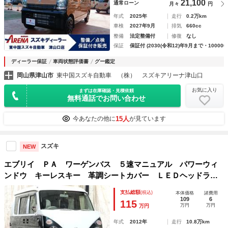
21,100
通常ローン
月々
円
年式
2025年
走行
0.2万km
車検
2027年9月
排気
660cc
整備
法定整備付
修復
なし
保証
保証付 (2030(令和12)年9月まで・100000
ディーラー保証
車両状態評価書
グー鑑定
岡山県津山市
東中国スズキ自動車 （株） スズキアリーナ津山口
お気に入り
まずは在庫確認・見積依頼
無料通話でお問い合わせ
15人
今あなたの他に
が見ています
スズキ
NEW
エブリイ ＰＡ ワーゲンバス ５速マニュアル パワーウィ
ンドウ キーレスキー 革調シートカバー ＬＥＤヘッドライ
ト １４インチアルミ 両側スライドドア ＰＡ地区限定車
支払総額
(税込)
本体価格
諸費用
ハイルーフ タイミングチェーン
109
6
115
万円
万円
万円
年式
2012年
走行
10.8万km