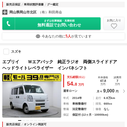
販売店保証
車両状態評価書
グー鑑定
岡山県岡山市北区
（有）和田商会
お気に入り
まずは在庫確認・見積依頼
無料通話でお問い合わせ
5人
今あなたの他に
が見ています
スズキ
エブリイ Ｗエアバック 純正ラジオ 両側スライドドア
ヘッドライトレベライザー インパネシフト
支払総額
(税込)
本体価格
諸費用
47.8
7
54.
8
万円
万円
万円
9,000
通常ローン
月々
円
年式
2014年
走行
6.8万km
車検
車検整備付
排気
660cc
整備
法定整備付
修復
なし
保証
保証付 (12ヶ月・10000km)
販売店保証
オンライン商談可