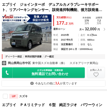
エブリイ ジョインターボ デュアルカメラブレーキサポー
ト、リアパーキングセンサー、誤発進抑制機能、後方誤発進抑
制機能、ＬＥＤヘッドランプ、イモビライザー、車速連動式オ
支払総額
(税込)
本体価格
諸費用
ートドアロック、シートヒーター（運転席・助手席）
170
7.2
177.
2
万円
万円
万円
32,000
通常ローン
月々
円
年式
2025年
走行
0.1万km
車検
2027年9月
排気
660cc
整備
法定整備付
修復
なし
保証
保証付 (60ヶ月・100000km)
ディーラー保証
車両状態評価書
グー鑑定
岡山県岡山市中区
東中国スズキ自動車（株） スズキアリーナ東岡山
お気に入り
まずは在庫確認・見積依頼
無料通話でお問い合わせ
3人
今あなたの他に
が見ています
スズキ
UP
エブリイ ＰＡリミテッド ６型 純正ラジオ パワーウィン