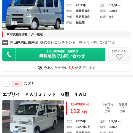
年式
2012年
走行
8.9万km
車検
車検整備付
排気
660cc
整備
法定整備付
修復
なし
保証
保証無
車両状態評価書
グー鑑定
岡山県岡山市南区
株式会社コンチネント 軽トラ・軽バン専門店
お気に入り
まずは在庫確認・見積依頼
無料通話でお問い合わせ
6人
今あなたの他に
が見ています
スズキ
UP
エブリイ ＰＡリミテッド ６型 ４ＷＤ
支払総額
(税込)
本体価格
諸費用
105
7
112
万円
万円
万円
年式
2025年
走行
4.5万km
車検
2027年2月
排気
660cc
整備
法定整備付
修復
なし