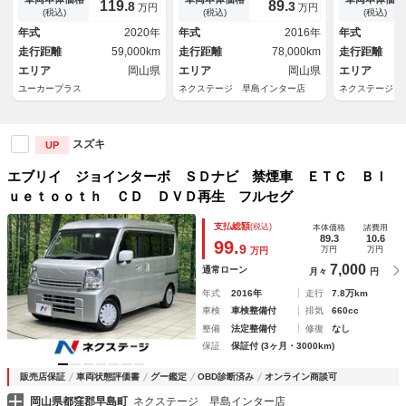
119.
89.
8
3
万円
万円
オーバーヘッドコンソール ハ
ー キーレス
(税込)
(税込)
(税込)
イルーフ 社外１４インチアル
トップ
年式
2020年
年式
2016年
年式
ミ
走行距離
59,000km
走行距離
78,000km
走行距離
エリア
岡山県
エリア
岡山県
エリア
ユーカープラス
ネクステージ 早島インター店
ネクステージ 
スズキ
UP
エブリイ ジョインターボ ＳＤナビ 禁煙車 ＥＴＣ Ｂｌ
ｕｅｔｏｏｔｈ ＣＤ ＤＶＤ再生 フルセグ
支払総額
(税込)
本体価格
諸費用
89.3
10.6
99.
9
万円
万円
万円
7,000
通常ローン
月々
円
年式
2016年
走行
7.8万km
車検
車検整備付
排気
660cc
整備
法定整備付
修復
なし
保証
保証付 (3ヶ月・3000km)
販売店保証
車両状態評価書
グー鑑定
OBD診断済み
オンライン商談可
岡山県都窪郡早島町
ネクステージ 早島インター店