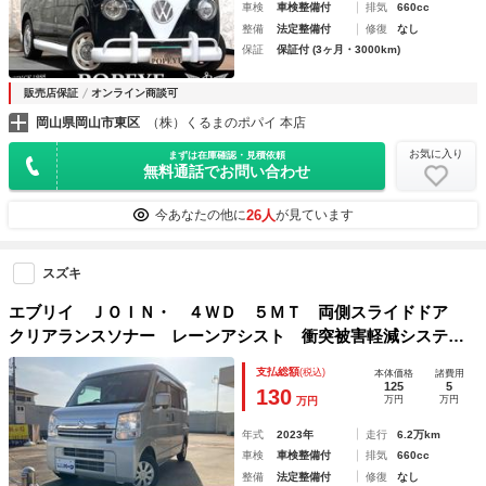
車検
車検整備付
排気
660cc
整備
法定整備付
修復
なし
保証
保証付 (3ヶ月・3000km)
販売店保証
オンライン商談可
岡山県岡山市東区
（株）くるまのポパイ 本店
お気に入り
まずは在庫確認・見積依頼
無料通話でお問い合わせ
26人
今あなたの他に
が見ています
スズキ
エブリイ ＪＯＩＮ・ ４ＷＤ ５ＭＴ 両側スライドドア
クリアランスソナー レーンアシスト 衝突被害軽減システ
ム ＨＩＤ キーレスエントリー 電動格納ミラー 盗難防止
支払総額
(税込)
本体価格
諸費用
システム ＡＢＳ ＥＳＣ ＣＤ ＵＳＢ
125
5
130
万円
万円
万円
年式
2023年
走行
6.2万km
車検
車検整備付
排気
660cc
整備
法定整備付
修復
なし