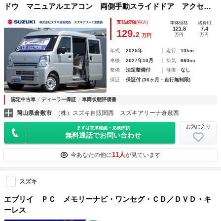
ドウ マニュアルエアコン 両側手動スライドドア アクセサ
リーソケット リヤパーキングセンサー ＵＳＢ充電ソケッ
支払総額
(税込)
本体価格
諸費用
ト ハロゲンヘッドランプ オーバーヘッドシェルフ デュア
121.8
7.4
129.
2
万円
万円
万円
ルカメラブレーキサポート
年式
2025年
走行
10km
車検
2027年10月
排気
660cc
整備
法定整備付
修復
なし
保証
保証付 (36ヶ月・走行無制限)
認定中古車
ディーラー保証
車両状態評価書
岡山県倉敷市
（株）スズキ自販関西 スズキアリーナ倉敷西
お気に入り
まずは在庫確認・見積依頼
無料通話でお問い合わせ
11人
今あなたの他に
が見ています
スズキ
エブリイ ＰＣ メモリーナビ・ワンセグ・ＣＤ／ＤＶＤ・キ
ーレス