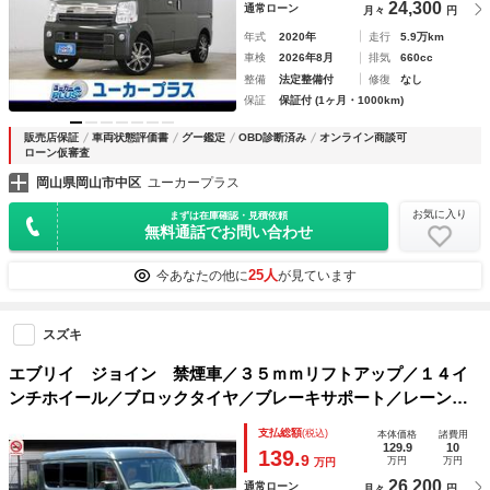
24,300
通常ローン
月々
円
年式
2020年
走行
5.9万km
車検
2026年8月
排気
660cc
整備
法定整備付
修復
なし
保証
保証付 (1ヶ月・1000km)
販売店保証
車両状態評価書
グー鑑定
OBD診断済み
オンライン商談可
ローン仮審査
岡山県岡山市中区
ユーカープラス
お気に入り
まずは在庫確認・見積依頼
無料通話でお問い合わせ
25人
今あなたの他に
が見ています
スズキ
エブリイ ジョイン 禁煙車／３５ｍｍリフトアップ／１４イ
ンチホイール／ブロックタイヤ／ブレーキサポート／レーンア
シスト／ワイドナビ／フルセグ／ＢＴ／バックカメラ／ソナー
支払総額
(税込)
本体価格
諸費用
／ドラレコ／ＥＴＣ／オートＬＥＤ／自社工場１年保証付
129.9
10
139.
9
万円
万円
万円
26,200
通常ローン
月々
円