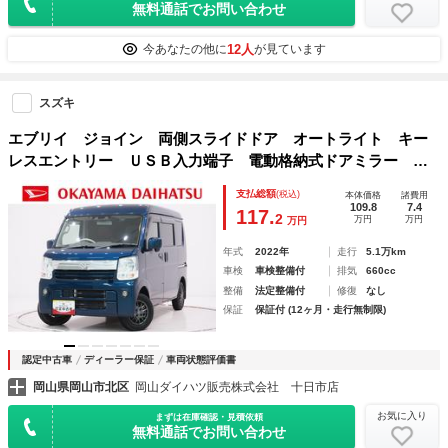
無料通話でお問い合わせ
12人
今あなたの他に
が見ています
スズキ
エブリイ ジョイン 両側スライドドア オートライト キー
レスエントリー ＵＳＢ入力端子 電動格納式ドアミラー エ
アコン パワーステアリング パワーウィンドウ 運転席エア
支払総額
(税込)
本体価格
諸費用
バッグ ＡＢＳ ティーゼットデオプラス
109.8
7.4
117.
2
万円
万円
万円
年式
2022年
走行
5.1万km
車検
車検整備付
排気
660cc
整備
法定整備付
修復
なし
保証
保証付 (12ヶ月・走行無制限)
認定中古車
ディーラー保証
車両状態評価書
岡山県岡山市北区
岡山ダイハツ販売株式会社 十日市店
お気に入り
まずは在庫確認・見積依頼
無料通話でお問い合わせ