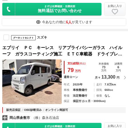
お気に入り
まずは在庫確認・見積依頼
無料通話でお問い合わせ
6人
今あなたの他に
が見ています
スズキ
グーネットセレクト
エブリイ ＰＣ キーレス リアプライバシーガラス ハイル
ーフ ガラスコーティング施工 ＥＴＣ車載器 ドライブレコ
ーダー オーバーヘッドコンソール
支払総額
(税込)
本体価格
諸費用
73
6
79
万円
万円
万円
13,300
通常ローン
月々
円
年式
2020年
走行
7.8万km
車検
車検整備付
排気
660cc
整備
法定整備付
修復
なし
保証
保証付 (1ヶ月・3000km)
販売店保証
OBD診断済み
オンライン商談可
岡山県倉敷市
（株）森永石油店
お気に入り
まずは在庫確認・見積依頼