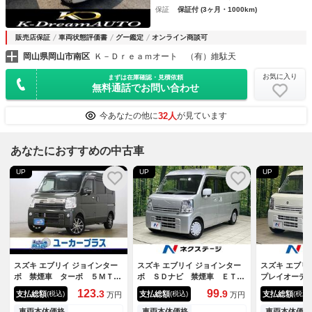
保証
保証付 (3ヶ月・1000km)
販売店保証
車両状態評価書
グー鑑定
オンライン商談可
岡山県岡山市南区
Ｋ－Ｄｒｅａｍオート （有）維駄天
お気に入り
まずは在庫確認・見積依頼
無料通話でお問い合わせ
32人
今あなたの他に
が見ています
あなたにおすすめの中古車
UP
UP
UP
スズキ エブリイ ジョインター
スズキ エブリイ ジョインター
スズキ エブリ
ボ 禁煙車 ターボ ５ＭＴ
ボ ＳＤナビ 禁煙車 ＥＴ
プレイオーデ
社外９型ナビ フルセグＴＶ
Ｃ Ｂｌｕｅｔｏｏｔｈ Ｃ
ックカメラ 
123.
99.
3
9
支払総額
支払総額
支払総額
(税込)
(税込)
(税込)
万円
万円
Ｂｌｕｅｔｏｏｔｈ バックカ
Ｄ ＤＶＤ再生 フルセグ
ヒーター Ｂ
メラ ＥＴＣ キーレスキー
ｈ ＥＴＣ 
車両本体価格
車両本体価格
車両本体価格