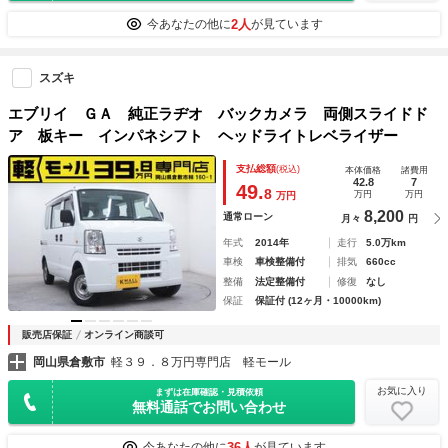
2人
今あなたの他に
が見ています
スズキ
エブリイ ＧＡ 純正ラヂオ バックカメラ 両側スライドド
ア 板キー インパネシフト ヘッドライトレベライザー
支払総額
(税込)
本体価格
諸費用
42.8
7
49.
8
万円
万円
万円
8,200
通常ローン
月々
円
年式
2014年
走行
5.0万km
車検
車検整備付
排気
660cc
整備
法定整備付
修復
なし
保証
保証付 (12ヶ月・10000km)
販売店保証
オンライン商談可
岡山県倉敷市
軽３９．８万円専門店 軽モール
お気に入り
まずは在庫確認・見積依頼
無料通話でお問い合わせ
36人
今あなたの他に
が見ています