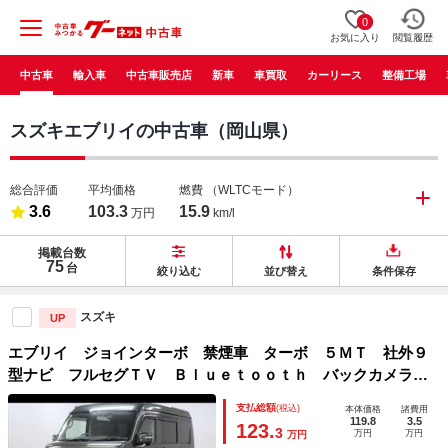
0
お気に入り
閲覧履歴
中古車
輸入車
中古車販売店
新車
車買取
カーリース
整備工場
スズキエブリイの中古車（岡山県）
総合評価
平均価格
燃費
（WLTCモード）
3.6
103.3
15.9
万円
km/l
掲載台数
75
台
絞り込む
並び替え
条件保存
スズキ
UP
エブリイ ジョインターボ 禁煙車 ターボ ５ＭＴ 社外９
型ナビ フルセグＴＶ Ｂｌｕｅｔｏｏｔｈ バックカメラ
ＥＴＣ キーレスキー オーバーヘッドコンソール ハイルー
支払総額
(税込)
本体価格
諸費用
フ 社外１４インチアルミ
119.8
3.5
123.
3
万円
万円
万円