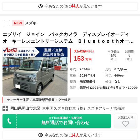
44人
今あなたの他に
が見ています
スズキ
NEW
エブリイ ジョイン バックカメラ ディスプレイオーディ
オ キーレスエントリーシステム Ｂｌｕｅｔｏｏｔｈオーデ
ィオ 両席エアバック ソナー ＵＳＢ 横滑防止装置 衝突
支払総額
(税込)
本体価格
諸費用
安全ボディ 禁煙車 オートライト 衝突被害軽減Ｓ
148
5
153
万円
万円
万円
年式
2024年
走行
0.7万km
車検
2026年9月
排気
660cc
整備
法定整備付
修復
なし
保証
保証付 (2029(令和11)年9月まで・100000
ディーラー保証
車両状態評価書
グー鑑定
岡山県岡山市北区
東中国スズキ自動車（株）スズキアリーナ吉備津
お気に入り
まずは在庫確認・見積依頼
無料通話でお問い合わせ
14人
今あなたの他に
が見ています