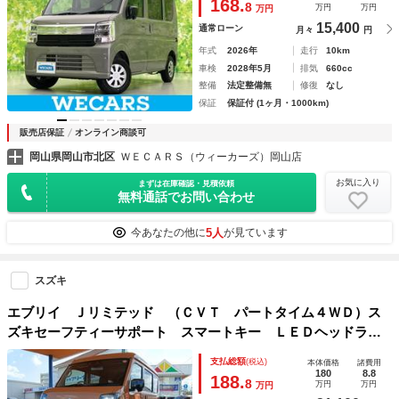
168.
8
万円
万円
万円
15,400
通常ローン
月々
円
年式
2026年
走行
10km
車検
2028年5月
排気
660cc
整備
法定整備無
修復
なし
保証
保証付 (1ヶ月・1000km)
販売店保証
オンライン商談可
岡山県岡山市北区
ＷＥＣＡＲＳ（ウィーカーズ）岡山店
お気に入り
まずは在庫確認・見積依頼
無料通話でお問い合わせ
5人
今あなたの他に
が見ています
スズキ
エブリイ Ｊリミテッド （ＣＶＴ パートタイム４ＷＤ）ス
ズキセーフティーサポート スマートキー ＬＥＤヘッドライ
ト バックカメラ付きディスプレイオーディオ 後席両側パワ
支払総額
(税込)
本体価格
諸費用
ースライドドア オートエアコン 運転席シートヒーター
180
8.8
188.
8
万円
万円
万円