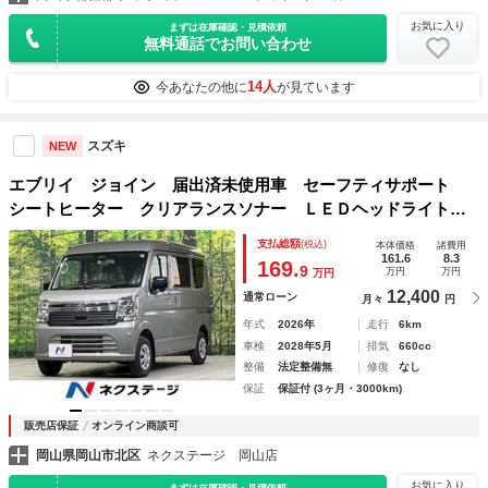
お気に入り
まずは在庫確認・見積依頼
無料通話でお問い合わせ
14人
今あなたの他に
が見ています
スズキ
NEW
エブリイ ジョイン 届出済未使用車 セーフティサポート
シートヒーター クリアランスソナー ＬＥＤヘッドライト
アイドリングストップ 両側スライドドア エアコン
支払総額
(税込)
本体価格
諸費用
161.6
8.3
169.
9
万円
万円
万円
12,400
通常ローン
月々
円
年式
2026年
走行
6km
車検
2028年5月
排気
660cc
整備
法定整備無
修復
なし
保証
保証付 (3ヶ月・3000km)
販売店保証
オンライン商談可
岡山県岡山市北区
ネクステージ 岡山店
お気に入り
まずは在庫確認・見積依頼