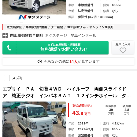
車検
車検整備付
排気
660cc
整備
法定整備付
修復
なし
保証
保証付 (3ヶ月・3000km)
販売店保証
車両状態評価書
グー鑑定
OBD診断済み
オンライン商談可
岡山県都窪郡早島町
ネクステージ 早島インター店
お気に入り
まずは在庫確認・見積依頼
無料通話でお問い合わせ
14人
今あなたの他に
が見ています
スズキ
エブリイ ＰＡ 切替４ＷＤ ハイルーフ 両側スライドド
ア 純正ラジオ インパネ３ＡＴ １２インチホイール タイ
ミングチェーンエンジン
支払総額
(税込)
本体価格
諸費用
39
4.8
43.
8
万円
万円
万円
年式
2013年
走行
4.9万km
車検
2027年9月
排気
660cc
整備
法定整備付
修復
なし