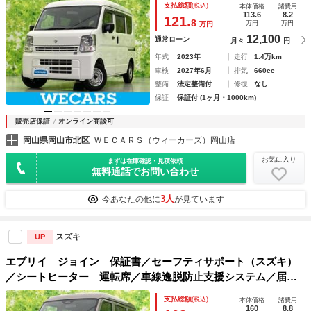
支払総額
(税込)
本体価格
諸費用
扱説明書／ユーザー買取車／ＵＶカットガラス
113.6
8.2
121.
8
万円
万円
万円
12,100
通常ローン
月々
円
年式
2023年
走行
1.4万km
車検
2027年6月
排気
660cc
整備
法定整備付
修復
なし
保証
保証付 (1ヶ月・1000km)
販売店保証
オンライン商談可
岡山県岡山市北区
ＷＥＣＡＲＳ（ウィーカーズ）岡山店
お気に入り
まずは在庫確認・見積依頼
無料通話でお問い合わせ
3人
今あなたの他に
が見ています
スズキ
UP
エブリイ ジョイン 保証書／セーフティサポート（スズキ）
／シートヒーター 運転席／車線逸脱防止支援システム／届出
済未使用車／ヘッドランプ ＬＥＤ／ＵＳＢジャック／ＥＢＤ
支払総額
(税込)
本体価格
諸費用
付ＡＢＳ／禁煙車／パワーウインドウ
160
8.8