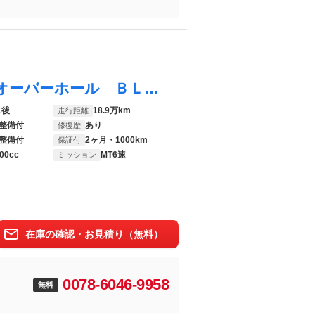
シルビア スペックＲ 走行１８万ｋｍ腰上オーバーホール ＢＬＴＺ車高調 ＣＲＯＳＳＳＰＥＥＤ１７ＡＷ ＥＸＡＳマフラー ＮＩＳＭＯＬＳＤ ＥＴＣ ＨＩＤ ＢＬＴＺラジエーター ＢＬＴＺインタークーラー 整備記録簿９枚
1後
18.9万km
走行距離
整備付
あり
修復歴
整備付
2ヶ月・1000km
保証付
00cc
MT6速
ミッション
在庫の確認・お見積り（無料）
0078-6046-9958
無料