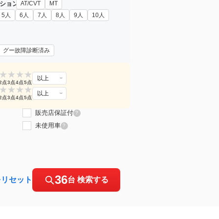
ション
AT/CVT
MT
5人
6人
7人
8人
9人
10人
グー故障診断済み
★
★
★
★
以上
2点
3点
4点
5点
★
★
★
★
以上
2点
3点
4点
5点
販売店保証付
?
未使用車
?
36
をリセット
台 検索する