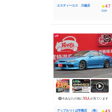
エスティーエス 川越店
4.7
54件
UP
53人
今あなたの他に
が見ています
アップルつくば学園店 （株）
4.9