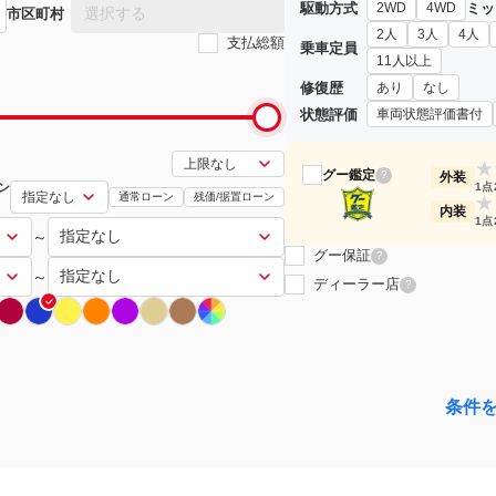
駆動方式
ミッ
2WD
4WD
選択する
市区町村
2人
3人
4人
支払総額
乗車定員
11人以上
修復歴
あり
なし
状態評価
車両状態評価書付
★
グー鑑定
?
外装
ン
1点
通常ローン
残価/据置ローン
★
内装
1点
～
グー保証
?
～
ディーラー店
?
条件