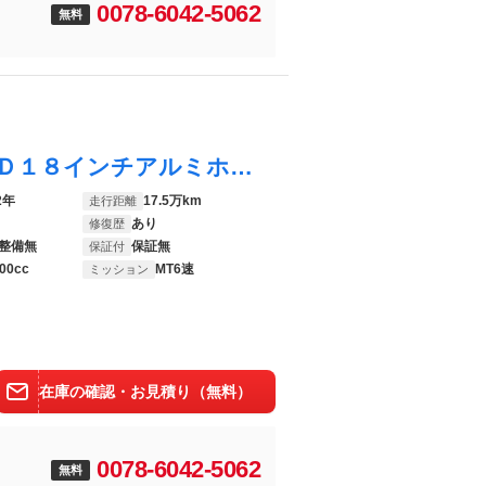
0078-6042-5062
無料
シルビア スペックＲ Ｖパッケージ ＭＩＤ１８インチアルミホイール Ａ’ｐｅｘｉマフラー フロントリップ リアアンダースポイラー サイドステップ 車高調 パワーウインドウ パワーステアリング
2年
17.5万km
走行距離
あり
修復歴
整備無
保証無
保証付
00cc
MT6速
ミッション
在庫の確認・お見積り（無料）
0078-6042-5062
無料