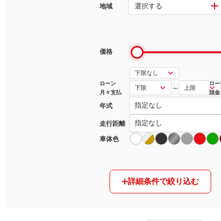
選択する
地域
マガジン
車カタログ
価格
自動車ローン
ローン
ロー
～
月々支払
頭金
保険
年式
レビュー
走行距離
車体色
価格相場
教習所
詳細条件で絞り込む
用語集