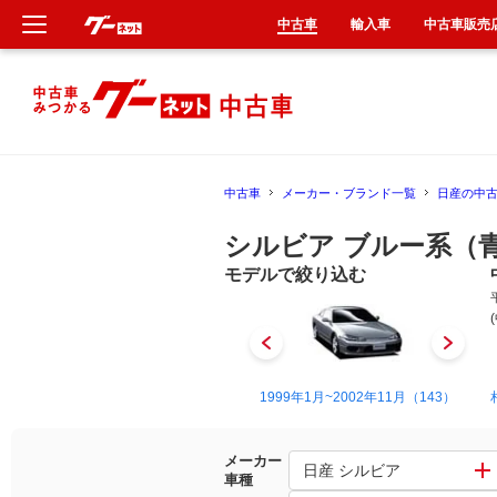
中古車
輸入車
中古車販売
新車
中古車
中古車
メーカー・ブランド一覧
日産の中
輸入車
シルビア ブルー系（
クルマ買取
モデルで絞り込む
カーリース
タイヤ交換
1983年8月~1988年5月（3）
1999年1月~2002年11月（143）
整備工場
メーカー
日産 シルビア
車種
車検