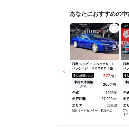
あなたにおすすめの中
UP
日産 シルビア スペックＳ Ｇ
日産
パッケージ ＳＲ２０ＤＥ型
パ
直４エンジン ブリッツ車高
認
277
支払総額
支
(税込)
万円
調 フジツボマフラー エキマ
６
ニ クスコタワーバー 純正１
Ｓ
車両本体価格
車
265
万円
６インチＡＷ ＨＩＤヘッド
ー
(税込)
ＬＥＤフォグ ナビ ドラレ
テ
年式
1999年
年
コ ＥＴＣ 記録簿多 Ｓ１５
ス
シルビア
走行距離
37,000km
ア
走
エリア
兵庫県
エ
朝日オートセンター 杭瀬本店
アッ
Ｓフ