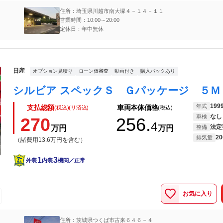
住所：埼玉県川越市南大塚４－１４－１１
営業時間：10:00～20:00
定休日：年中無休
日産
オプション見積り
ローン仮審査
動画付き
購入パックあり
199
年式
支払総額
車両本体価格
(税込)(リ済込)
(税込)
なし
車検
270
256.
4
法定
万円
万円
整備
20
排気量
（諸費用13.6万円を含む）
1
3
外装
内装
機関／正常
お気に入り
住所：茨城県つくば市古来６４６－４