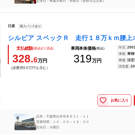
定休日：毎週火曜日・水曜日（祝祭日は営業）
日産
購入パックあり
200
年式
支払総額
車両本体価格
(税込)(リ済込)
(税込)
車検
車検
328.
319
6
法定
万円
万円
整備
20
排気量
（諸費用9.6万円を含む）
お気に入り
住所：千葉県白井市木８３１－１１
営業時間：１０：００～１９：００
定休日：火曜日