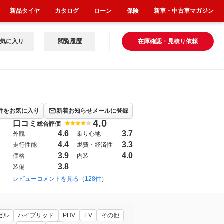
新品タイヤ
カタログ
ローン
保険
新車・中古車マガジン
気に入り
閲覧履歴
在庫確認・見積り依頼
件をお気に入り
新着お知らせメールに登録
4.0
口コミ
総合評価
4.6
3.7
外観
乗り心地
4.4
3.3
走行性能
燃費・経済性
3.9
4.0
価格
内装
3.8
装備
1983年8月~1988年5月（3）
レビューコメントを見る
（
128件
1999年1月~2002年11月（143）
）
ゼル
ハイブリッド
PHV
EV
その他