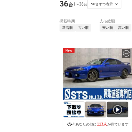
36
1
36
〜
台
台
掲載時期
支払総額
新着順
古い順
安い順
高い順
New
113人
今あなたの他に
が見ています