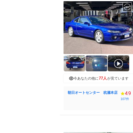
77人
今あなたの他に
が見ています
朝日オートセンター 杭瀬本店
4.9
107件