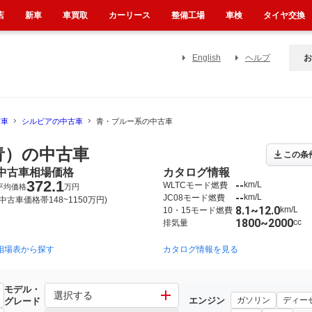
店
新車
車買取
カーリース
整備工場
車検
タイヤ交換
English
ヘルプ
お
古車
シルビアの中古車
青・ブルー系の中古車
青）の中古車
この条
中古車相場価格
カタログ情報
372.1
--
km/L
WLTCモード燃費
平均価格
万円
--
km/L
JC08モード燃費
(中古車価格帯148~1150万円)
8.1~12.0
km/L
10・15モード燃費
1800~2000
cc
排気量
相場表から探す
1993年10月~1999年1月（72）
1988年5月~1993年10月（56）
カタログ情報を見る
モデル・
選択する
エンジン
ガソリン
ディー
グレード