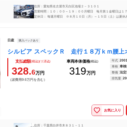
住所：愛知県名古屋市天白区池場２－３１０１
営業時間：１０：００～１９：００月曜日 毎月第１金曜日は１
なります。
定休日： 毎週月曜日 ※８月１０日（月）～１５日（土）は夏休
ます。
日産
購入パックあり
200
年式
支払総額
車両本体価格
(税込)(リ済込)
(税込)
車検
車検
328.
319
6
法定
万円
万円
整備
20
排気量
（諸費用9.6万円を含む）
お気に入り
住所：千葉県白井市木８３１－１１