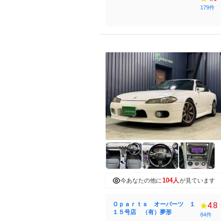
179件
104人
今あなたの他に
が見ています
Ｏｐａｒｔｓ オーパーツ １
4.8
１５号店 （有）夢形
84件