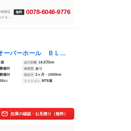
0078-6046-9776
７時閉店と
無料
みとなり
シルビア スペックＲ 走行１８万ｋｍ腰上オーバーホール ＢＬＴＺ車高調 ＣＲＯＳＳＳＰＥＥＤ１７ＡＷ ＥＸＡＳマフラー ＮＩＳＭＯＬＳＤ ＥＴＣ ＨＩＤ ＢＬＴＺラジエーター ＢＬＴＺインタークーラー 整備記録簿９枚
1後
18.9万km
走行距離
整備付
あり
修復歴
整備付
2ヶ月・1000km
保証付
00cc
MT6速
ミッション
在庫の確認・お見積り（無料）