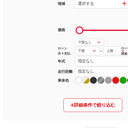
選択する
地域
マガジン
車カタログ
価格
自動車ローン
ローン
ロー
～
月々支払
頭金
保険
年式
レビュー
走行距離
車体色
価格相場
教習所
詳細条件で絞り込む
用語集