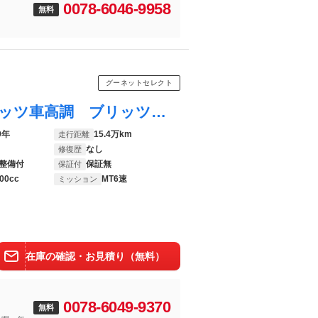
0078-6046-9958
無料
グーネットセレクト
シルビア スペックＲ ワンオーナー ブリッツ車高調 ブリッツＮＵＲ－ＳＰＥＣマフラー タワーバー ワタナベホイール ターボタイマー ６ＭＴ アルミホイール 衝突安全ボディ エアコン パワーウィンドウ 運転席エアバッグ
9年
15.4万km
走行距離
なし
修復歴
整備付
保証無
保証付
00cc
MT6速
ミッション
在庫の確認・お見積り（無料）
0078-6049-9370
無料