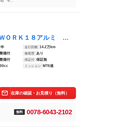
休暇 年末
シルビア スペックＲ Ｔ＆Ｅフルエアロ ＷＯＲＫ１８アルミ 社外ＬＳＤ 前置きＩ／Ｃ 社外強化ツインクラッチ ビリオンＶＦＣ 社外キャタライザー ＣＵＳＣＯ車高調 Ａｌｆａブーストメーター トラストブーコン ケンウッドナビ
2年
14.2万km
走行距離
整備付
あり
修復歴
整備付
保証無
保証付
00cc
MT6速
ミッション
在庫の確認・お見積り（無料）
0078-6043-2102
無料