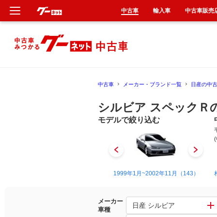
中古車
輸入車
中古車販売
新車
中古車
中古車
メーカー・ブランド一覧
日産の中
輸入車
シルビア スペックＲ
クルマ買取
モデルで絞り込む
カーリース
タイヤ交換
1983年8月~1988年5月（3）
1999年1月~2002年11月（143）
整備工場
メーカー
日産 シルビア
車種
車検