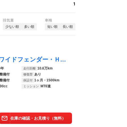
1
排気量
車検
少ない順
多い順
短い順
長い順
シルビア スペックＲ ワンビア仕様・前後ワイドフェンダー・ＨＫＳ／ＧＴ－ＳＳタービン・ＨＫＳインタークーラー・ＨＫＳタービンアウトレット・パワーＦＣ・エアフロレス仕様・東名プロカム・ラッシュアジャスター・ブレンボキャリパー
9年
10.6万km
走行距離
整備付
あり
修復歴
整備付
1ヶ月・1500km
保証付
00cc
MT6速
ミッション
在庫の確認・お見積り（無料）