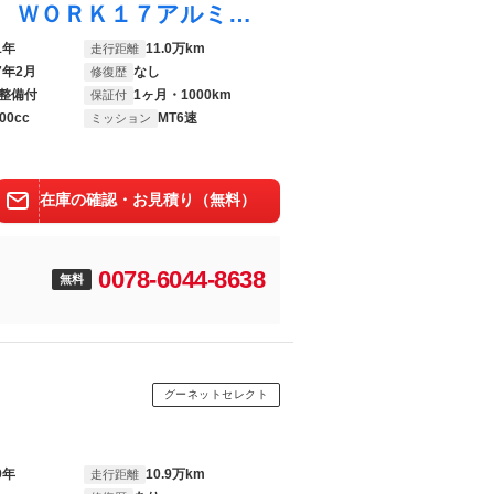
シルビア スペックＲ ＮＩＳＭＯマフラー ＷＯＲＫ１７アルミ 純正ブースト計 ＥＴＣ
1年
11.0万km
走行距離
7年2月
なし
修復歴
整備付
1ヶ月・1000km
保証付
00cc
MT6速
ミッション
在庫の確認・お見積り（無料）
0078-6044-8638
無料
グーネットセレクト
9年
10.9万km
走行距離