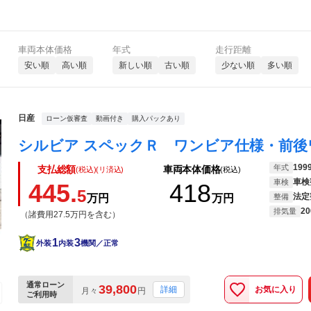
車両本体価格
年式
走行距離
安い順
高い順
新しい順
古い順
少ない順
多い順
日産
ローン仮審査
動画付き
購入パックあり
199
年式
支払総額
車両本体価格
(税込)(リ済込)
(税込)
車検
車検
445.
418
5
法定
万円
万円
整備
20
排気量
（諸費用27.5万円を含む）
1
3
外装
内装
機関／正常
通常ローン
39,800
お気に入り
詳細
月々
円
ご利用時