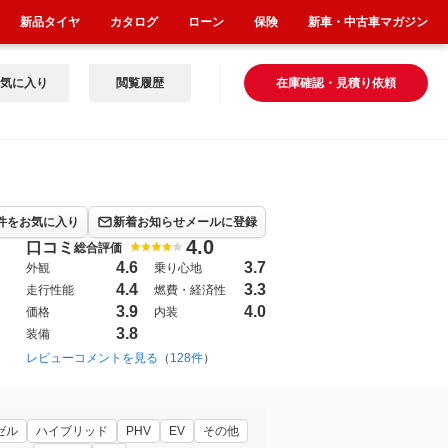
新品タイヤ
カタログ
ローン
保険
新車・中古車マガジン
気に入り
閲覧履歴
在庫確認・見積り依頼
件をお気に入り
新着お知らせメールに登録
4.0
口コミ
総合評価
4.6
3.7
外観
乗り心地
4.4
3.3
走行性能
燃費・経済性
3.9
4.0
価格
内装
3.8
装備
1983年8月~1988年5月（3）
レビューコメントを見る
（
128件
1999年1月~2002年11月（143）
）
ゼル
ハイブリッド
PHV
EV
その他