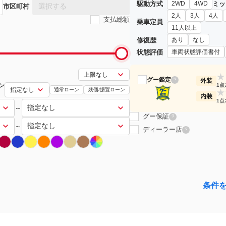
駆動方式
ミッ
2WD
4WD
選択する
市区町村
2人
3人
4人
支払総額
乗車定員
11人以上
修復歴
あり
なし
状態評価
車両状態評価書付
★
グー鑑定
?
外装
ン
1点
通常ローン
残価/据置ローン
★
内装
1点
～
グー保証
?
～
ディーラー店
?
条件