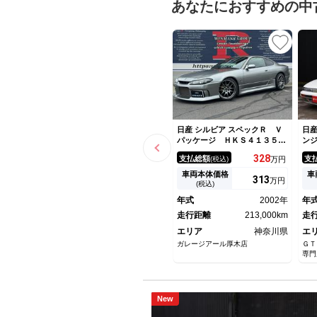
あなたにおすすめの中
日産 シルビア スペックＲ Ｖ
日産
パッケージ ＨＫＳ４１３５タ
ン
ービン 社外エキマニ 社外マ
Ｄ
328
支払総額
支
(税込)
万円
フラー ＳＡＲＤキャタライザ
ト
ー 社外エアロ（Ｆ／Ｓ／
Ｎ
車両本体価格
車
313
万円
Ｒ） ＥＮＫＥＩ１８インチＡ
(税込)
Ｗ ＡＰＥＸパワーＦＣ ＨＰ
年式
2002年
年
Ｉインタークーラー ＨＫＳエ
アクリーナー
走行距離
213,000km
走
エリア
神奈川県
エ
ガレージアール厚木店
ＧＴ
専門
New