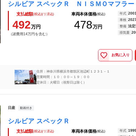
200
年式
支払総額
車両本体価格
(税込)(リ済込)
(税込)
202
車検
492
478
法定
万円
万円
整備
20
排気量
（諸費用14万円を含む）
お気に入り
住所：神奈川県横浜市都筑区池辺町１２３１－１
営業時間：１０：００～１９：００
定休日：火曜日（祝祭日は除く）
日産
動画付き
シルビア スペックＲ
199
年式
支払総額
車両本体価格
(税込)(リ済込)
(税込)