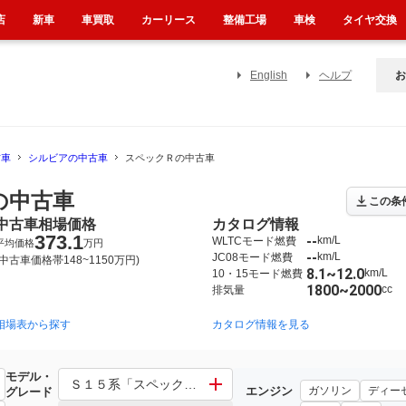
店
新車
車買取
カーリース
整備工場
車検
タイヤ交換
English
ヘルプ
お
古車
シルビアの中古車
スペックＲの中古車
の中古車
この条
中古車相場価格
カタログ情報
373.1
--
km/L
WLTCモード燃費
平均価格
万円
--
km/L
JC08モード燃費
(中古車価格帯148~1150万円)
8.1~12.0
km/L
10・15モード燃費
1800~2000
cc
排気量
相場表から探す
1993年10月~1999年1月（72）
1988年5月~1993年10月（56）
カタログ情報を見る
モデル・
Ｓ１５系「スペックＲ」 その他「スペックＲ」
エンジン
ガソリン
ディー
グレード