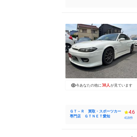
38人
今あなたの他に
が見ています
ＧＴ－Ｒ 買取・スポーツカー
4.6
専門店 ＧＴＮＥＴ愛知
418件