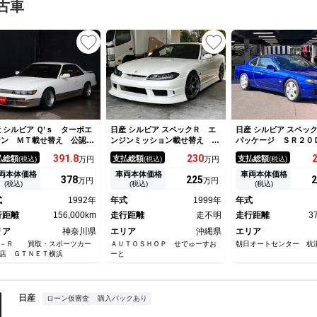
古車
 シルビア Ｑ’ｓ ターボエ
日産 シルビア スペックＲ エ
日産 シルビア スペッ
ジン ＭＴ載せ替え 公認
ンジンミッション載せ替え Ｎ
パッケージ ＳＲ２
マックス車高調 ラインハル
Ａ ５速ＭＴ ローダウン 社
直４エンジン ブリッ
391.
8
230
払総額
支払総額
支払総額
(税込)
万円
(税込)
万円
(税込)
マフラー ２ＷＡＹＬＳＤ
外アルミ 社外マフラー 追加
調 フジツボマフラー
ＡＲＤＩステアリング
メーター ＣＤ ＤＶＤ 社外
ニ クスコタワーバー
両本体価格
車両本体価格
車両本体価格
378
225
2
万円
万円
フルエアロ 社外テールラン
６インチＡＷ ＨＩ
(税込)
(税込)
(税込)
プ 車検Ｒ８／１２迄
ＬＥＤフォグ ナビ 
式
1992年
年式
1999年
年式
コ ＥＴＣ 記録簿多
行距離
156,000km
走行距離
走不明
シルビア
走行距離
3
リア
神奈川県
エリア
沖縄県
エリア
－Ｒ 買取・スポーツカー
ＡＵＴＯＳＨＯＰ せでゅーすお
朝日オートセンター 杭
店 ＧＴＮＥＴ横浜
ーと
日産
ローン仮審査
購入パックあり