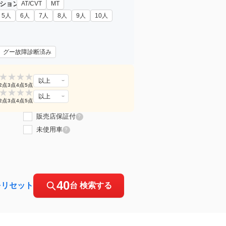
ション
AT/CVT
MT
5人
6人
7人
8人
9人
10人
グー故障診断済み
★
★
★
★
以上
2点
3点
4点
5点
★
★
★
★
以上
2点
3点
4点
5点
販売店保証付
?
未使用車
?
40
をリセット
台 検索する