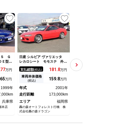
クＳ Ｇ
日産 シルビア ヴァリエッタ
日産 シルビア スペックＳ Ｖ
日産 
０ＤＥ型
レカロシート モモステ 外マ
パッケージ ＣＤオーディオ
き 
ツ車高
フラー ＲＡＹＳ１９ＡＷ ダ
純正ＡＷ
Ｏス
277
181.
8
220.
7
支払総額
支払総額
支払
万円
(税込)
万円
(税込)
万円
 エキマ
ウンサス ＥＴＣ
ＴＯ
 純正１
車両本体価格
車両本体価格
車両
65
159.
8
199.
8
万円
万円
万円
Ｄヘッド
(税込)
(税込)
ドラレ
1999年
年式
2001年
年式
2002年
年式
 Ｓ１５
7,000km
走行距離
173,000km
走行距離
77,000km
走行
兵庫県
エリア
福岡県
エリア
福岡県
エリ
瀬本店
轟の森オートフォレスト行橋 株
轟の森オートフォレスト行橋 株
クヌギ
式会社轟の森ドラゴン
式会社轟の森ドラゴン