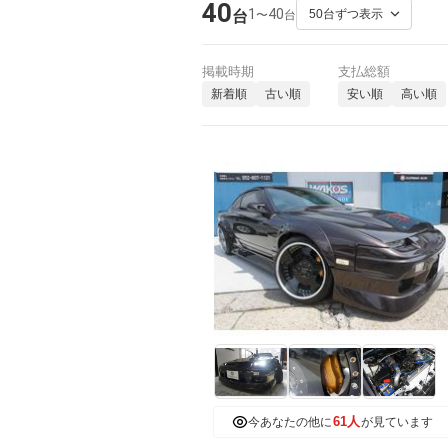
40
1
40
〜
台
台
掲載時期
支払総額
新着順
古い順
安い順
高い順
61人
今あなたの他に
が見ています