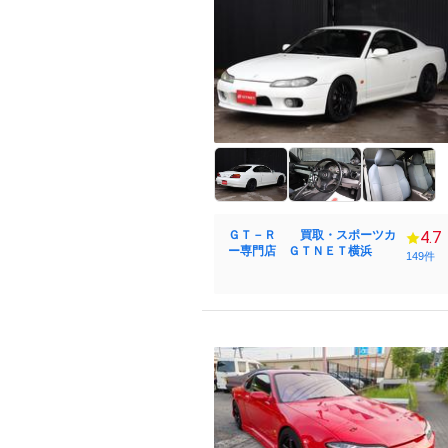
ＧＴ－Ｒ 買取・スポーツカ
4.7
ー専門店 ＧＴＮＥＴ横浜
149件