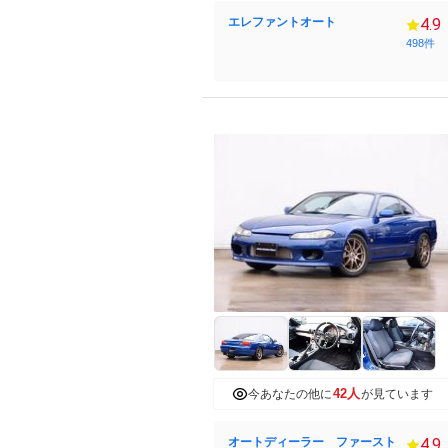
エレファントオート
4.9
498件
42人
今あなたの他に
が見ています
オートディーラー ファースト
4.9