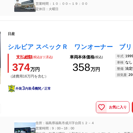
営業時間：１０：００～１９：００
定休日：火曜日
日産
199
年式
支払総額
車両本体価格
(税込)(リ済込)
(税込)
なし
車検
374
358
法定
万円
万円
整備
20
排気量
（諸費用16万円を含む）
3
4
外装
内装
機関／正常
お気に入り
住所：福島県福島市成川字台田１２－４
営業時間：9：00～18：00