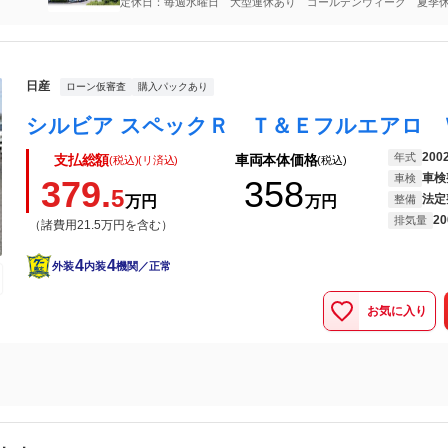
定休日：毎週水曜日 大型連休あり ゴールデンウィーク 夏季
年始
日産
ローン仮審査
購入パックあり
200
年式
支払総額
車両本体価格
(税込)(リ済込)
(税込)
車検
車検
379.
358
5
法定
万円
万円
整備
20
排気量
（諸費用21.5万円を含む）
4
4
外装
内装
機関／正常
お気に入り